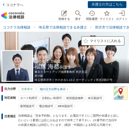
弁護士の方はこちら
ココナラへ
投稿する
探す
閲覧履歴
マイリスト
ログイン
ココナラ法律相談
埼玉県で法律相談できる弁護士
所沢市で法律相談で
マイリストに入れる
ふくしま かいと
福島 海都
弁護士
東京スタートアップ法律事務所 所沢支店
所沢駅
埼玉県
所沢市くすのき台1-13-2 ガーデンシティ所沢2階37号
注力分野
刑事事件
他の注力分野を表示
対応体制
カード利用可
分割払い利用可
初回面談無料
休日面談可
夜間面談可
電話相談可
WEB面談可
法律相談は「完全予約制」となります。お電話ですぐにご質問や弁護士と話し
注意補足
たいという要望には応じかねますので何卒ご了承下さい。(※要予約で当日中
の弁護士相談には対応しています。)英語・中国語による対応も可能です。