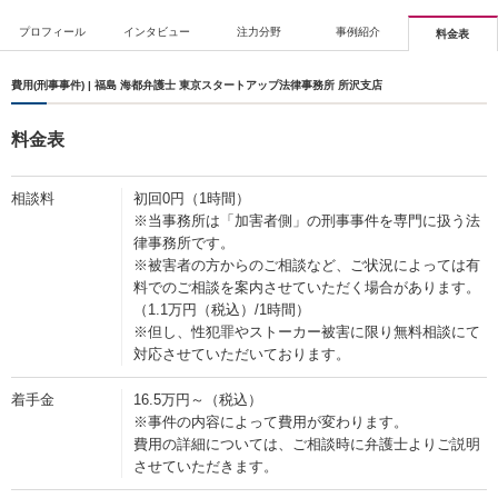
プロフィール
インタビュー
注力分野
事例紹介
料金表
費用(刑事事件) | 福島 海都弁護士 東京スタートアップ法律事務所 所沢支店
料金表
相談料
初回0円（1時間）
※当事務所は「加害者側」の刑事事件を専門に扱う法
律事務所です。
※被害者の方からのご相談など、ご状況によっては有
料でのご相談を案内させていただく場合があります。
（1.1万円（税込）/1時間）
※但し、性犯罪やストーカー被害に限り無料相談にて
対応させていただいております。
着手金
16.5万円～（税込）
※事件の内容によって費用が変わります。
費用の詳細については、ご相談時に弁護士よりご説明
させていただきます。