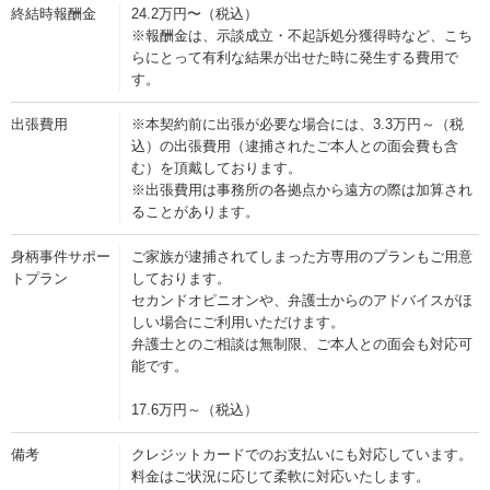
終結時報酬金
24.2万円〜（税込）
※報酬金は、示談成立・不起訴処分獲得時など、こち
らにとって有利な結果が出せた時に発生する費用で
す。
出張費用
※本契約前に出張が必要な場合には、3.3万円～（税
込）の出張費用（逮捕されたご本人との面会費も含
む）を頂戴しております。
※出張費用は事務所の各拠点から遠方の際は加算され
ることがあります。
身柄事件サポー
ご家族が逮捕されてしまった方専用のプランもご用意
トプラン
しております。
セカンドオピニオンや、弁護士からのアドバイスがほ
しい場合にご利用いただけます。
弁護士とのご相談は無制限、ご本人との面会も対応可
能です。
17.6万円～（税込）
備考
クレジットカードでのお支払いにも対応しています。
料金はご状況に応じて柔軟に対応いたします。