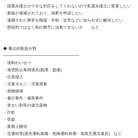
・国選弁護士が十分な対応をしてくれないので私選弁護士に変更したい
・家族が逮捕されており、保釈を申請したい
・逮捕された事実を職場・学校・近所などに知られずに解決したい
・懲役刑ではなく執行猶予に決着できないか など
◆ 重点的取扱分野
━━━━━━━━━━━━━━━━━━━
・強制わいせつ
・迷惑防止条例違反(痴漢・盗撮)
・住居侵入
・児童ポルノ・児童買春
・器物損壊
・暴行事件・傷害事件
・覚せい剤等の違法薬物
・詐欺
・窃盗
・業務上横領
・交通犯罪(過失運転致傷・危険運転致傷・道路交通法違反) など