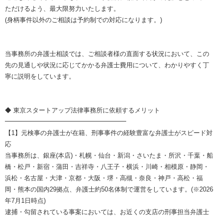
ただけるよう、最大限努力いたします。
(身柄事件以外のご相談は予約制での対応になります。)
当事務所の弁護士相談では、ご相談者様の直面する状況において、この
先の見通しや状況に応じてかかる弁護士費用について、わかりやすく丁
寧に説明をしています。
◆ 東京スタートアップ法律事務所に依頼するメリット
━━━━━━━━━━━━━━━━━━━
【1】元検事の弁護士が在籍、刑事事件の経験豊富な弁護士がスピード対
応
当事務所は、銀座(本店)・札幌・仙台・新潟・さいたま・所沢・千葉・船
橋・松戸・新宿・蒲田・吉祥寺・八王子・横浜・川崎・相模原・静岡・
浜松・名古屋・大津・京都・大阪・堺・高槻・奈良・神戸・高松・福
岡・熊本の国内29拠点、弁護士約50名体制で運営をしています。(※2026
年7月1日時点)
逮捕・勾留されている事案においては、お近くの支店の刑事担当弁護士