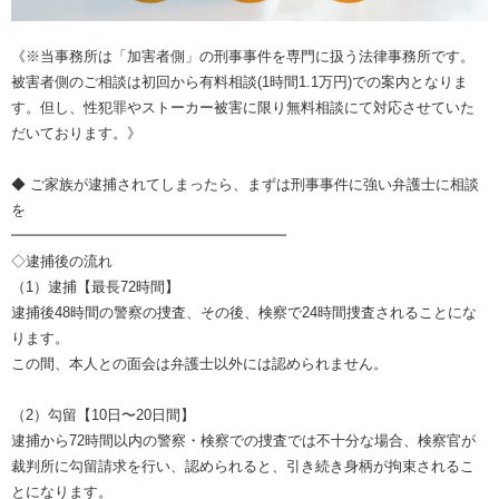
《※当事務所は「加害者側」の刑事事件を専門に扱う法律事務所です。
被害者側のご相談は初回から有料相談(1時間1.1万円)での案内となりま
す。但し、性犯罪やストーカー被害に限り無料相談にて対応させていた
だいております。》
◆ ご家族が逮捕されてしまったら、まずは刑事事件に強い弁護士に相談
を
━━━━━━━━━━━━━━━━━━━
◇逮捕後の流れ
（1）逮捕【最長72時間】
逮捕後48時間の警察の捜査、その後、検察で24時間捜査されることにな
ります。
この間、本人との面会は弁護士以外には認められません。
（2）勾留【10日〜20日間】
逮捕から72時間以内の警察・検察での捜査では不十分な場合、検察官が
裁判所に勾留請求を行い、認められると、引き続き身柄が拘束されるこ
とになります。