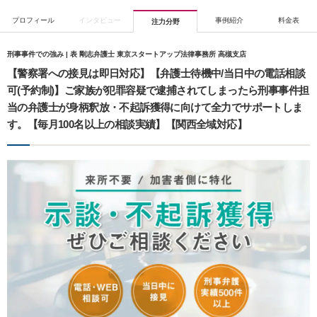
プロフィール
インタビュー
事例紹介
料金表
注力分野
刑事事件での強み | 表 剛志弁護士 東京スタートアップ法律事務所 高槻支店
【警察署への接見は即日対応】【弁護士待機中/当日中の電話相談
可(予約制)】ご家族が犯罪容疑で逮捕されてしまったら刑事事件担
当の弁護士が身柄釈放・不起訴獲得に向けて全力でサポートしま
す。【毎月100名以上の相談実績】【関西全域対応】