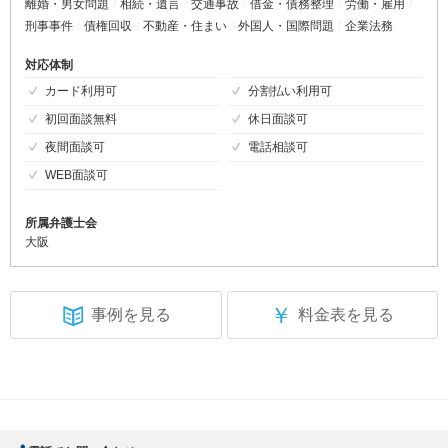
離婚・男女問題
相続・遺言
交通事故
借金・債務整理
労働・雇用
刑事事件
債権回収
不動産・住まい
外国人・国際問題
企業法務
対応体制
カード利用可
分割払い利用可
初回面談無料
休日面談可
夜間面談可
電話相談可
WEB面談可
所属弁護士会
大阪
￥
事例を見る
料金表を見る