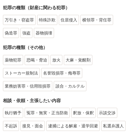
犯罪の種類（財産に関わる犯罪）
万引き・窃盗罪
特殊詐欺
住居侵入
横領罪・背任罪
偽造罪
強盗
器物損壊
犯罪の種類（その他）
薬物犯罪
恐喝・脅迫
放火
大麻・覚醒剤
ストーカー規制法
名誉毀損罪・侮辱罪
業務妨害罪・信用毀損罪
談合・カルテル
相談・依頼・主張したい内容
執行猶予
冤罪・無実・正当防衛
釈放・保釈
示談交渉
不起訴
接見・面会
逮捕による解雇・退学回避
私選弁護人