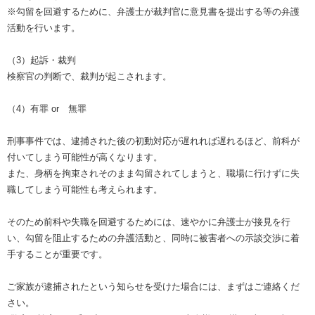
※勾留を回避するために、弁護士が裁判官に意見書を提出する等の弁護
活動を行います。
（3）起訴・裁判
検察官の判断で、裁判が起こされます。
（4）有罪 or 無罪
刑事事件では、逮捕された後の初動対応が遅れれば遅れるほど、前科が
付いてしまう可能性が高くなります。
また、身柄を拘束されそのまま勾留されてしまうと、職場に行けずに失
職してしまう可能性も考えられます。
そのため前科や失職を回避するためには、速やかに弁護士が接見を行
い、勾留を阻止するための弁護活動と、同時に被害者への示談交渉に着
手することが重要です。
ご家族が逮捕されたという知らせを受けた場合には、まずはご連絡くだ
さい。