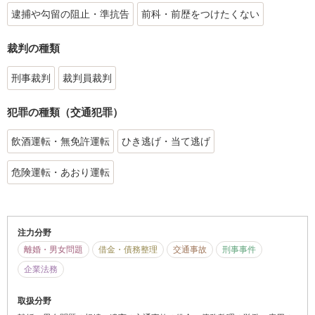
逮捕や勾留の阻止・準抗告
前科・前歴をつけたくない
裁判の種類
刑事裁判
裁判員裁判
犯罪の種類（交通犯罪）
飲酒運転・無免許運転
ひき逃げ・当て逃げ
危険運転・あおり運転
注力分野
離婚・男女問題
借金・債務整理
交通事故
刑事事件
企業法務
取扱分野