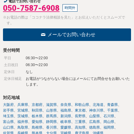
電話でお問い合わせ
050-7587-6908
時間外
※お電話の際は「ココナラ法律相談を見た」とお伝えいただくとスムーズで
す。
メールでお問い合わせ
受付時間
平日
06:30〜22:00
土日祝日
06:30〜22:00
定休日
なし
定休日補足
お電話がつながらない場合にはメールにてお問合せをお願いいた
します。
対応地域
大阪府
兵庫県
京都府
滋賀県
奈良県
和歌山県
北海道
青森県
岩手県
宮城県
秋田県
山形県
福島県
東京都
神奈川県
千葉県
埼玉県
茨城県
栃木県
群馬県
新潟県
長野県
山梨県
石川県
富山県
福井県
愛知県
静岡県
岐阜県
三重県
広島県
岡山県
山口県
鳥取県
島根県
香川県
愛媛県
高知県
徳島県
福岡県
佐賀県
長崎県
熊本県
大分県
宮崎県
鹿児島県
沖縄県