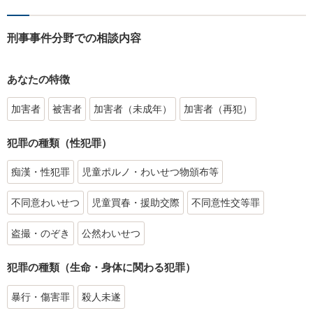
刑事事件分野での相談内容
あなたの特徴
加害者
被害者
加害者（未成年）
加害者（再犯）
犯罪の種類（性犯罪）
痴漢・性犯罪
児童ポルノ・わいせつ物頒布等
不同意わいせつ
児童買春・援助交際
不同意性交等罪
盗撮・のぞき
公然わいせつ
犯罪の種類（生命・身体に関わる犯罪）
暴行・傷害罪
殺人未遂