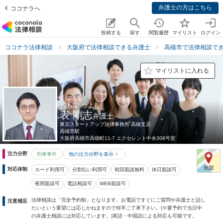
弁護士の方はこちら
ココナラへ
投稿する
探す
閲覧履歴
マイリスト
ログイン
ココナラ法律相談
大阪府で法律相談できる弁護士
高槻市で法律相談で
マイリストに入れる
おもて つよし
表 剛志
弁護士
東京スタートアップ法律事務所 高槻支店
高槻市駅
大阪府
高槻市高槻町11-7 エクセレント中央308号室
注力分野
刑事事件
他の注力分野を表示
対応体制
カード利用可
分割払い利用可
初回面談無料
休日面談可
夜間面談可
電話相談可
WEB面談可
法律相談は「完全予約制」となります。お電話ですぐにご質問や弁護士と話し
注意補足
たいという要望には応じかねますので何卒ご了承下さい。(※要予約で当日中
の弁護士相談には対応しています。)英語・中国語による対応も可能です。