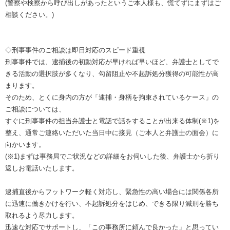
(警察や検察から呼び出しがあったというご本人様も、慌てずにまずはご
相談ください。)
◇刑事事件のご相談は即日対応のスピード重視
刑事事件では、逮捕後の初動対応が早ければ早いほど、弁護士としてで
きる活動の選択肢が多くなり、勾留阻止や不起訴処分獲得の可能性が高
まります。
そのため、とくに身内の方が「逮捕・身柄を拘束されているケース」の
ご相談については、
すぐに刑事事件の担当弁護士と電話で話をすることが出来る体制(※1)を
整え、通常ご連絡いただいた当日中に接見（ご本人と弁護士の面会）に
向かいます。
(※1)まずは事務局でご状況などの詳細をお伺いした後、弁護士から折り
返しお電話いたします。
逮捕直後からフットワーク軽く対応し、緊急性の高い場合には関係各所
に迅速に働きかけを行い、不起訴処分をはじめ、できる限り減刑を勝ち
取れるよう尽力します。
迅速な対応でサポートし、「この事務所に頼んで良かった」と思ってい