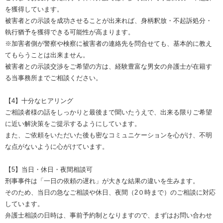
を獲得しています。
被害者との示談を成功させることが出来れば、身柄釈放・不起訴処分・
執行猶予を獲得できる可能性が高まります。
※加害者側が警察や検察に被害者の連絡先を問合せても、基本的に教え
てもらうことは出来ません。
被害者との示談交渉をご希望の方は、経験豊富な男女の弁護士が在籍す
る当事務所までご相談ください。
【4】十分なヒアリング
ご相談者様の話をしっかりと最後まで聞いたうえで、出来る限りご希望
に近い解決策をご提示するようにしています。
また、ご依頼をいただいた後も密なコミュニケーションを心がけ、不明
な点がないように心がけています。
【5】当日・休日・夜間相談可
刑事事件は「一日の依頼の遅れ」が大きな結果の違いを生みます。
そのため、当日の急なご相談や休日、夜間（2０時まで）のご相談に対応
しています。
弁護士相談の日時は、事前予約制となりますので、まずはお問い合わせ