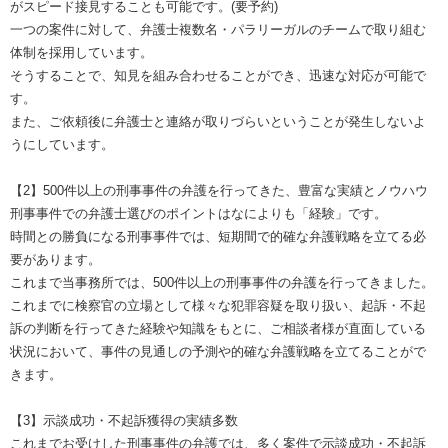
がスピード接見することも可能です。(要予約)
一つの案件に対して、弁護士複数名・パラリーガルのチームで取り組む
体制を採用しています。
そうすることで、知見を組み合わせることができ、迅速な対応が可能で
す。
また、ご依頼後に弁護士と連絡が取りづらいということが発生しないよ
うにしています。
【2】500件以上の刑事事件の弁護を行ってきた、豊富な実績とノウハウ
刑事事件での弁護士選びのポイントはなによりも「経験」です。
時間との勝負になる刑事事件では、短期間で的確な弁護戦略を立てる必
要があります。
これまで当事務所では、500件以上の刑事事件の弁護を行ってきました。
これまでに検察官の立場として様々な犯罪容疑を取り扱い、起訴・不起
訴の判断を行ってきた経験や知識をもとに、ご相談者様が直面している
状況において、事件の見通しの予測や的確な弁護戦略を立てることがで
きます。
【3】示談成功・不起訴獲得の実績多数
これまでお受けした刑事事件の弁護では、多く案件で示談成功・不起訴