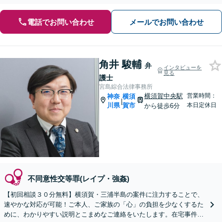
電話でお問い合わせ
メールでお問い合わせ
角井 駿輔
弁
インタビューを
見る
護士
宮島綜合法律事務所
横須賀中央駅
営業時間：
神奈
横須
|
川県
賀市
本日定休日
から徒歩6分
不同意性交等罪(レイプ・強姦)
【初回相談３０分無料】横須賀・三浦半島の案件に注力することで、
速やかな対応が可能！ご本人、ご家族の「心」の負担を少なくするた
めに、わかりやすい説明とこまめなご連絡をいたします。在宅事件で