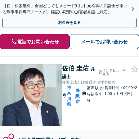
【初回相談無料／全国どこでもスピード対応】元検事の弁護士が率い
る刑事事件専門チームが、幅広い犯罪の加害者弁護に対応。
料金表を見る
電話でお問い合わせ
メールでお問い合わせ
佐伯 圭佑
弁
インタビューを
見る
護士
弁護士法人日栄 藤沢法律事務所
神
藤沢駅
か
営業時間：09:00~2
藤
奈
1:00（土日祝日）
ら徒歩4
沢
|
川
分
市
県