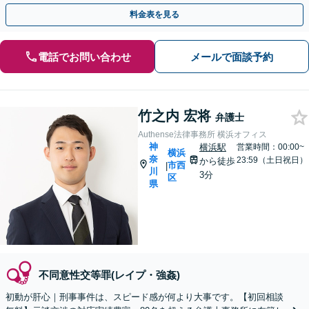
最善の解決を目指します【電話相談可】
料金表を見る
電話でお問い合わせ
メールで面談予約
竹之内 宏将
弁護士
Authense法律事務所 横浜オフィス
神
横浜駅
営業時間：00:00~
横浜
奈
23:59（土日祝日）
から徒歩
市西
|
川
3分
区
県
不同意性交等罪(レイプ・強姦)
初動が肝心｜刑事事件は、スピード感が何より大事です。【初回相談