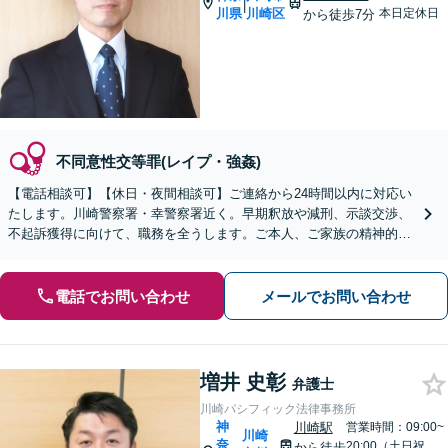
|
川県
川崎区
本日定休日
から徒歩7分
不同意性交等罪(レイプ・強姦)
【電話相談可】【休日・夜間相談可】ご連絡から24時間以内に対応い
たします。川崎警察署・幸警察署近く。早期釈放や減刑、示談交渉、
不起訴獲得に向けて、職務を全うします。ご本人、ご家族の精神的支
えとなるよう、トータルサポートします【川崎駅11分】
電話でお問い合わせ
メールでお問い合わせ
増井 史彰
弁護士
川崎パシフィック法律事務所
神
川崎駅
営業時間：09:00~
川崎
奈
20:00（土日祝
から徒歩