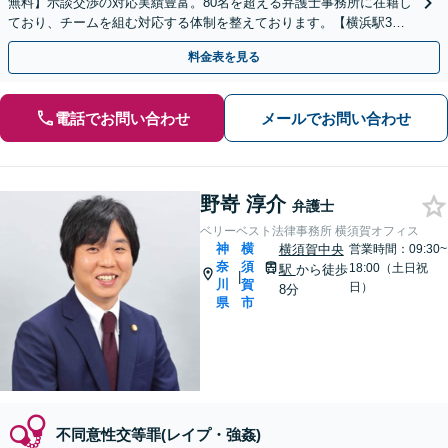
無料】示談交渉の対応実績豊富。80名を超える弁護士事務所に在籍し
ており、チームを組む対応する体制を整えております。【横浜駅3
分】
料金表を見る
電話でお問い合わせ
メールでお問い合わせ
野嵜 淳介
弁護士
ベリーベスト法律事務所 横須賀オフィス
神
横
横須賀中央
営業時間：09:30~
奈
須
18:00（土日祝
駅
から徒歩
|
川
賀
日）
8分
県
市
不同意性交等罪(レイプ・強姦)