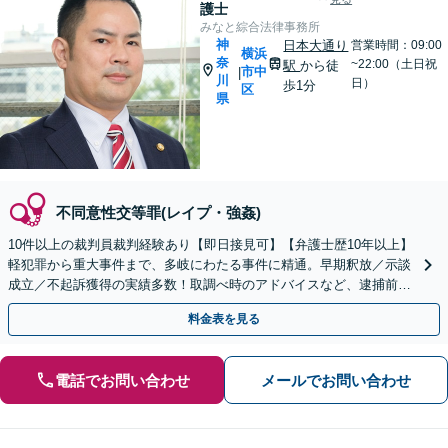
護士
みなと綜合法律事務所
神
日本大通り
営業時間：09:00
横浜
奈
~22:00（土日祝
駅
から徒
市中
|
川
日）
歩1分
区
県
不同意性交等罪(レイプ・強姦)
10件以上の裁判員裁判経験あり【即日接見可】【弁護士歴10年以上】
軽犯罪から重大事件まで、多岐にわたる事件に精通。早期釈放／示談
成立／不起訴獲得の実績多数！取調べ時のアドバイスなど、逮捕前の
ご相談にも対応【日本大通り駅2分】【初回相談無料】
料金表を見る
電話でお問い合わせ
メールでお問い合わせ