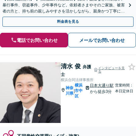
暴行事件、窃盗事件、少年事件など。依頼者さまやそのご家族、被害
者の方と、持ち前の親しみやすさを活かしながら、親身かつ丁寧に向
き合い、迅速な解決を目指します【横浜駅徒歩5分】
料金表を見る
電話でお問い合わせ
メールでお問い合わせ
清水 俊
弁護
インタビューを見
る
士
横浜合同法律事務所
横浜
日本大通り駅
営業時間：
神奈
市中
|
本日定休日
から徒歩3分
川県
区