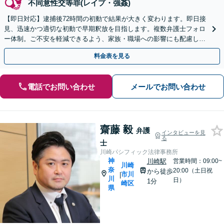
不同意性交等罪(レイプ・強姦)
【即日対応】逮捕後72時間の初動で結果が大きく変わります。即日接
見、迅速かつ適切な初動で早期釈放を目指します。複数弁護士フォロ
ー体制。ご不安を軽減できるよう、家族・職場への影響にも配慮し、
示談も根気よく誠実に対応します。【川崎駅徒歩1分】
料金表を見る
電話でお問い合わせ
メールでお問い合わせ
齋藤 毅
弁護
インタビューを見
る
士
川崎パシフィック法律事務所
神
川崎駅
営業時間：09:00~
川崎
奈
20:00（土日祝
から徒歩
市川
|
川
日）
1分
崎区
県