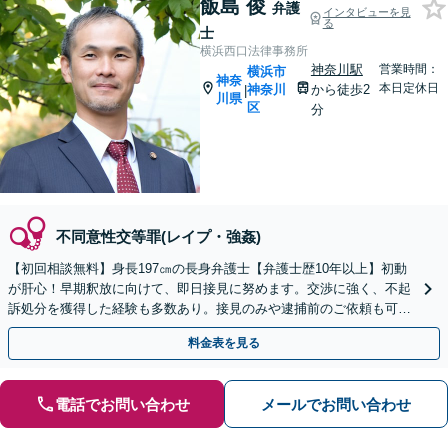
飯島 俊
弁護
インタビューを見
る
士
横浜西口法律事務所
神奈川駅
営業時間：
横浜市
神奈
本日定休日
神奈川
から徒歩2
|
川県
区
分
不同意性交等罪(レイプ・強姦)
【初回相談無料】身長197㎝の長身弁護士【弁護士歴10年以上】初動
が肝心！早期釈放に向けて、即日接見に努めます。交渉に強く、不起
訴処分を獲得した経験も多数あり。接見のみや逮捕前のご依頼も可能
です【夜間・休日面談】【電話相談】【横浜駅7分】
料金表を見る
電話でお問い合わせ
メールでお問い合わせ