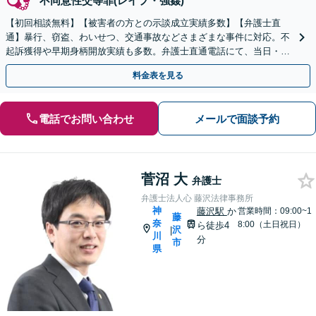
不同意性交等罪(レイプ・強姦)
【初回相談無料】【被害者の方との示談成立実績多数】【弁護士直
通】暴行、窃盗、わいせつ、交通事故などさまざまな事件に対応。不
起訴獲得や早期身柄開放実績も多数。弁護士直通電話にて、当日・休
日・夜間の急な相談にもできる限り対応【日本大通駅3分】
料金表を見る
電話でお問い合わせ
メールで面談予約
菅沼 大
弁護士
弁護士法人心 藤沢法律事務所
神
藤沢駅
か
営業時間：09:00~1
藤
奈
8:00（土日祝日）
ら徒歩4
沢
|
川
分
市
県