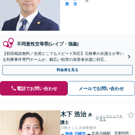
分
県
市
不同意性交等罪(レイプ・強姦)
【初回相談無料／全国どこでもスピード対応】元検事の弁護士が率い
る刑事事件専門チームが、幅広い犯罪の加害者弁護に対応。
料金表を見る
電話でお問い合わせ
メールでお問い合わせ
木下 浩治
弁
インタビューを
見る
護士
川崎さくら法律事務所
京急川崎駅
営業時間：
神奈
川崎市