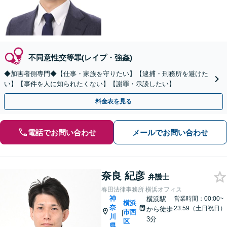
不同意性交等罪(レイプ・強姦)
◆加害者側専門◆【仕事・家族を守りたい】【逮捕・刑務所を避けた
い】【事件を人に知られたくない】【謝罪・示談したい】
料金表を見る
電話でお問い合わせ
メールでお問い合わせ
奈良 紀彦
弁護士
春田法律事務所 横浜オフィス
神
横浜駅
営業時間：00:00~
横浜
奈
23:59（土日祝日）
から徒歩
市西
|
川
3分
区
県