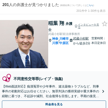
201
人の弁護士が見つかりました
(検索結果について詳しくは
こちら
)
201件中 1-30件を表示
稲葉 翔
弁護
インタビューを見
る
士
武蔵小杉駅前法律事務所
武蔵小杉駅
営業時間：
神奈
川崎市
|
川県
中原区
本日定休日
から徒歩2分
不同意性交等罪(レイプ・強姦)
【Web面談対応】痴漢冤罪や少年事件、違法薬物トラブルなど、刑事
事件の初動対応はお任せください。無罪判決の獲得実績や重大事件の
経験に基づき、不起訴や減刑、社会復帰を目指します。早期の接見が
運命を分けます。至急ご相談を。
料金表を見る