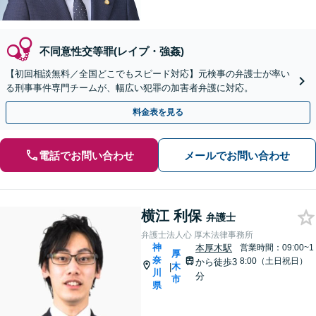
不同意性交等罪(レイプ・強姦)
【初回相談無料／全国どこでもスピード対応】元検事の弁護士が率い
る刑事事件専門チームが、幅広い犯罪の加害者弁護に対応。
料金表を見る
電話でお問い合わせ
メールでお問い合わせ
横江 利保
弁護士
弁護士法人心 厚木法律事務所
神
本厚木駅
営業時間：09:00~1
厚
奈
8:00（土日祝日）
から徒歩3
木
|
川
分
市
県