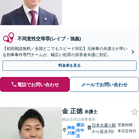
不同意性交等罪(レイプ・強姦)
【初回相談無料／全国どこでもスピード対応】元検事の弁護士が率い
る刑事事件専門チームが、幅広い犯罪の加害者弁護に対応。
料金表を見る
電話でお問い合わせ
メールでお問い合わせ
金 正徳
弁護士
横浜合同法律事務所
横浜
日本大通り駅
営業時間：
神奈
市中
|
本日定休日
から徒歩3分
川県
区