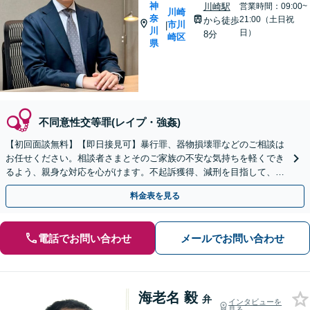
神
川崎駅
営業時間：09:00~
川崎
奈
21:00（土日祝
から徒歩
市川
|
川
日）
8分
崎区
県
不同意性交等罪(レイプ・強姦)
【初回面談無料】【即日接見可】暴行罪、器物損壊罪などのご相談は
お任せください。相談者さまとそのご家族の不安な気持ちを軽くでき
るよう、親身な対応を心がけます。不起訴獲得、減刑を目指して、最
善を尽くします【武蔵小杉駅3分】
料金表を見る
電話でお問い合わせ
メールでお問い合わせ
海老名 毅
弁
インタビューを
見る