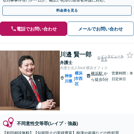
る刑事事件専門チームが、幅広い犯罪の加害者弁護に対応。
料金表を見る
電話でお問い合わせ
メールでお問い合わせ
川邉 賢一郎
インタビューを
見る
弁護士
弁護士法人Next 横浜オフィス
横浜
横浜駅
か
営業時間：本
神奈
市西
|
日定休日
ら徒歩5分
川県
区
不同意性交等罪(レイプ・強姦)
【初回相談無料】【勾留阻止の実績豊富】痴漢や盗撮などの性犯罪、