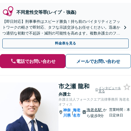
不同意性交等罪(レイプ・強姦)
【即日対応】刑事事件はスピード勝負！持ち前のバイタリティとフッ
トワークの軽さで即対応、タフな示談交渉もお任せください。迅速か
つ適切な初動で不起訴・減刑の可能性を高めます。複数弁護士のフォ
ロー体制。家族・職場へも配慮します。【川崎駅徒歩1分】
料金表を見る
電話でお問い合わせ
メールでお問い合わせ
市之瀬 龍和
インタビューを
見る
弁護士
弁護士法人フォースクエア法律事務所 海老名
オフィス
海老名駅
か
営業時間：本
神奈
海老
|
川県
名市
日定休日
ら徒歩9分