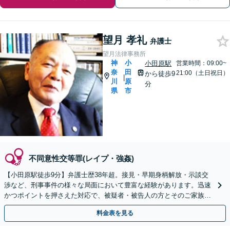
望月 孝礼
弁護士
望月法律事務所
神
小
小田原駅
営業時間：09:00~
奈
田
21:00（土日祝日）
から徒歩9
|
川
原
分
県
市
不同意性交等罪(レイプ・強姦)
【小田原駅徒歩9分】弁護士歴38年超。接見・早期身柄解放・示談交
渉など、刑事事件の様々な局面において豊富な経験があります。迅速
かつポイントを押さえた対応で、被疑者・被告人の方とそのご家族の
方をしっかりとサポート致します。まずはご相談下さい。
料金表を見る