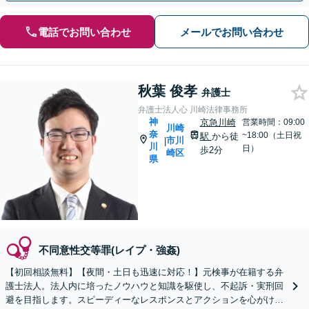
電話でお問い合わせ
メールでお問い合わせ
秋葉 俊孝
弁護士
弁護士法人心 川崎法律事務所
神
京急川崎
営業時間：09:00
川崎
奈
~18:00（土日祝
駅
から徒
市川
|
川
日）
歩2分
崎区
県
不同意性交等罪(レイプ・強姦)
【初回相談無料】【夜間・土日も迅速に対応！】元検事が在籍する弁
護士法人。法人内に培ったノウハウと知識を駆使し、不起訴・実刑回
避を目指します。スピーディーなレスポンスとアクションを心がけ、