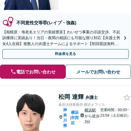
不同意性交等罪(レイプ・強姦)
【相模原・海老名エリアの実績豊富】わいせつ事案の示談交渉、不起
訴獲得に実績あり！当日・夜間の相談にも可能な限り対応【弁護士男
女4人在籍】複数人の弁護士チームによるサポート【初回面談無料】
【完全個室で対応】
料金表を見る
電話でお問い合わせ
メールでお問い合わせ
松岡 達輝
弁護士
春田法律事務所 横浜オフィス
神
横浜駅
営業時間：00:00~
横浜
奈
23:59（土日祝日）
から徒歩
市西
|
川
3分
区
県