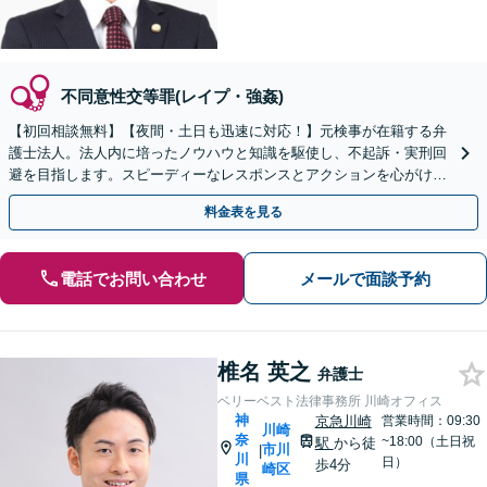
不同意性交等罪(レイプ・強姦)
【初回相談無料】【夜間・土日も迅速に対応！】元検事が在籍する弁
護士法人。法人内に培ったノウハウと知識を駆使し、不起訴・実刑回
避を目指します。スピーディーなレスポンスとアクションを心がけ、
最善の解決を目指します【電話相談可】
料金表を見る
電話でお問い合わせ
メールで面談予約
椎名 英之
弁護士
ベリーベスト法律事務所 川崎オフィス
神
京急川崎
営業時間：09:30
川崎
奈
~18:00（土日祝
駅
から徒
市川
|
川
日）
歩4分
崎区
県