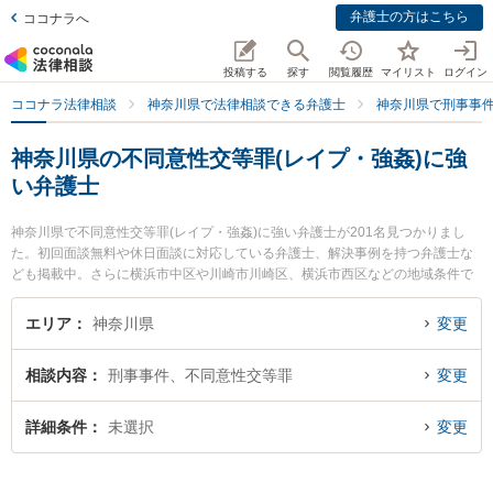
弁護士の方はこちら
ココナラへ
投稿する
探す
閲覧履歴
マイリスト
ログイン
ココナラ法律相談
神奈川県で法律相談できる弁護士
神奈川県で刑事事
神奈川県の不同意性交等罪(レイプ・強姦)に強
い弁護士
神奈川県で不同意性交等罪(レイプ・強姦)に強い弁護士が201名見つかりまし
た。初回面談無料や休日面談に対応している弁護士、解決事例を持つ弁護士な
ども掲載中。さらに横浜市中区や川崎市川崎区、横浜市西区などの地域条件で
弁護士を絞り込めます。刑事事件に関係する加害者側や少年事件、再犯・前科
あり等の細かな分野での絞り込み検索もでき便利です。特に武蔵小杉駅前法律
エリア
神奈川県
変更
事務所の稲葉 翔弁護士や弁護士法人心 川崎法律事務所の秋葉 俊孝弁護士、Aut
hense法律事務所 横浜オフィスの竹之内 宏将弁護士のプロフィール情報や弁護
相談内容
刑事事件、不同意性交等罪
変更
士費用、強みなどが注目されています。『神奈川県で土日や夜間に発生した不
同意性交等罪(レイプ・強姦)のトラブルを今すぐに弁護士に相談したい』『不同
意性交等罪(レイプ・強姦)のトラブル解決の実績豊富な近くの弁護士を検索した
詳細条件
未選択
変更
い』『初回相談無料で不同意性交等罪(レイプ・強姦)を法律相談できる神奈川県
内の弁護士に相談予約したい』などでお困りの相談者さんにおすすめです。