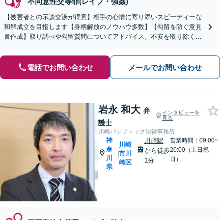
不同意性交等罪(レイプ・強姦)
【被害者との示談交渉が得意】相手の心情に寄り添いスピーディーな
和解成立を目指します【身柄解放のノウハウ多数】【勾留を防ぐ意見
書作成】取り調べや勾留質問についてアドバイス。不安を取り除くた
めに見通しを丁寧に説明。逮捕された際はすぐにお電話を！
電話でお問い合わせ
メールでお問い合わせ
岩永 和大
弁
インタビューを
見る
護士
川崎パシフィック法律事務所
神
川崎駅
営業時間：09:00~
川崎
奈
20:00（土日祝
から徒歩
市川
|
川
日）
1分
崎区
県