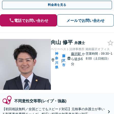
も「油断禁物」です【横須賀中央駅6分】
料金表を見る
電話でお問い合わせ
メールでお問い合わせ
向山 修平
弁護士
ベリーベスト法律事務所 湘南藤沢オフィス
神
藤沢駅
か
営業時間：09:30~1
藤
奈
8:00（土日祝日）
ら徒歩6
沢
|
川
分
市
県
不同意性交等罪(レイプ・強姦)
【初回相談無料／全国どこでもスピード対応】元検事の弁護士が率い