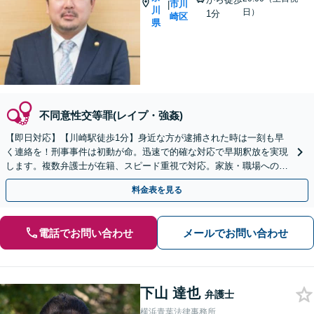
市川
|
川
日）
1分
崎区
県
不同意性交等罪(レイプ・強姦)
【即日対応】【川崎駅徒歩1分】身近な方が逮捕された時は一刻も早
く連絡を！刑事事件は初動が命。迅速で的確な対応で早期釈放を実現
します。複数弁護士が在籍、スピード重視で対応。家族・職場への影
響に配慮しつつ、刑事事件の最良な解決を目指します。
料金表を見る
電話でお問い合わせ
メールでお問い合わせ
下山 達也
弁護士
横浜青葉法律事務所