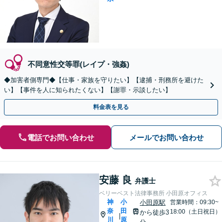
不同意性交等罪(レイプ・強姦)
◆加害者側専門◆【仕事・家族を守りたい】【逮捕・刑務所を避けた
い】【事件を人に知られたくない】【謝罪・示談したい】
料金表を見る
電話でお問い合わせ
メールでお問い合わせ
安藤 良
弁護士
ベリーベスト法律事務所 小田原オフィス
神
小
小田原駅
営業時間：09:30~
奈
田
18:00（土日祝日）
から徒歩3
|
川
原