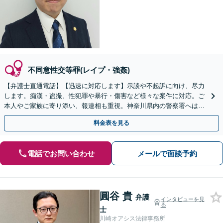
不同意性交等罪(レイプ・強姦)
【弁護士直通電話】【迅速に対応します】示談や不起訴に向け、尽力
します。痴漢・盗撮、性犯罪や暴行・傷害など様々な案件に対応。ご
本人やご家族に寄り添い、報連相も重視。神奈川県内の警察署へは原
則当日に伺います！すぐにご相談を【休日・夜間相談可】
料金表を見る
電話でお問い合わせ
メールで面談予約
圓谷 貴
弁護
インタビューを見
る
士
川崎オアシス法律事務所