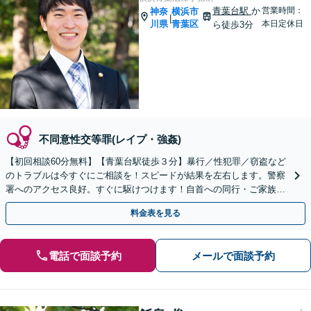
青葉台駅
か
営業時間：
神奈
横浜市
|
川県
青葉区
本日定休日
ら徒歩3分
不同意性交等罪(レイプ・強姦)
【初回相談60分無料】【青葉台駅徒歩３分】暴行／性犯罪／窃盗など
のトラブルは今すぐにご相談を！スピードが結果を左右します。警察
署へのアクセス良好。すぐに駆けつけます！自首への同行・ご家族の
サポートもお任せ【夜間・土日相談可】
料金表を見る
電話で面談予約
メールで面談予約