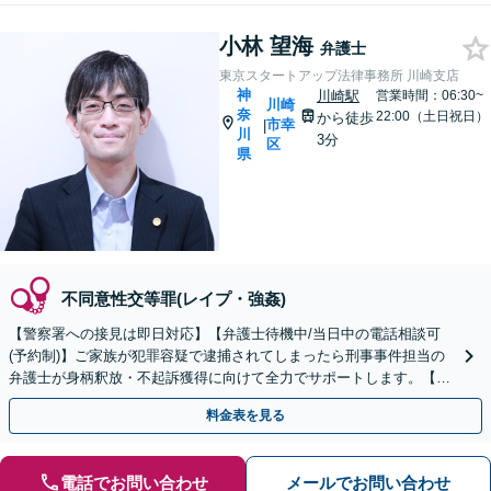
小林 望海
弁護士
東京スタートアップ法律事務所 川崎支店
神
川崎駅
営業時間：06:30~
川崎
奈
22:00（土日祝日）
から徒歩
市幸
|
川
3分
区
県
不同意性交等罪(レイプ・強姦)
【警察署への接見は即日対応】【弁護士待機中/当日中の電話相談可
(予約制)】ご家族が犯罪容疑で逮捕されてしまったら刑事事件担当の
弁護士が身柄釈放・不起訴獲得に向けて全力でサポートします。【毎
月100名以上の相談実績】【神奈川県全域対応】
料金表を見る
電話でお問い合わせ
メールでお問い合わせ