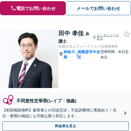
電話でお問い合わせ
メールでお問い合わせ
田中 孝佳
弁
インタビューを
見る
護士
弁護士法人フォースクエア法律事務所
神奈川
相模原市中央
営業時間：本日定
|
県
区
休日
不同意性交等罪(レイプ・強姦)
【初回相談無料】被害者との示談交渉，不起訴獲得に実績あり！当
日・夜間の相談にも可能な限り対応します。
料金表を見る