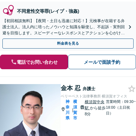
不同意性交等罪(レイプ・強姦)
【初回相談無料】【夜間・土日も迅速に対応！】元検事が在籍する弁
護士法人。法人内に培ったノウハウと知識を駆使し、不起訴・実刑回
避を目指します。スピーディーなレスポンスとアクションを心がけ、
最善の解決を目指します【電話相談可】
料金表を見る
電話でお問い合わせ
メールで面談予約
金本 忍
弁護士
ベリーベスト法律事務所 横須賀オフィス
神
横
横須賀中央
営業時間：09:30~
奈
須
18:00（土日祝
駅
から徒歩
|
川
賀
日）
8分
県
市