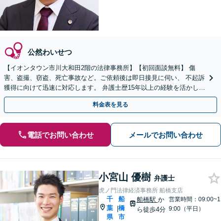
公然わいせつ
【イオンタウン市川大和田2階の法律事務所】【初回面談無料】 傷
害、盗撮、窃盗、死亡事故など。ご依頼後は即日接見に伺い、 不起訴
獲得に向けて迅速に対応します。 弁護士歴15年以上の経験を活かし、
最善の結果を模索します。【電話相談可】
料金表を見る
電話でお問い合わせ
メールでお問い合わせ
小宮山 優樹
弁護士
虎ノ門法律経済事務所 船橋支店
千
船
船橋駅
か
営業時間：09:00~1
葉
橋
|
9:00（平日）
ら徒歩4分
県
市