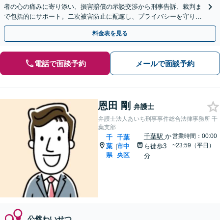
者の心の痛みに寄り添い、損害賠償の示談交渉から刑事告訴、裁判ま
で包括的にサポート。二次被害防止に配慮し、プライバシーを守りな
がら対応◉オンライン相談可◉【千葉駅徒歩13分】
料金表を見る
電話で面談予約
メールで面談予約
恩田 剛
弁護士
弁護士法人あいち刑事事件総合法律事務所 千
葉支部
千葉駅
か
営業時間：00:00
千
千葉
~23:59（平日）
葉
市中
ら徒歩3
|
県
央区
分
公然わいせつ