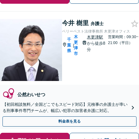
今井 樹里
弁護士
ベリーベスト法律事務所 木更津オフィス
木
木更津駅
営業時間：09:30~
千
更
21:00（平日）
から徒歩8
葉
|
津
分
県
市
公然わいせつ
【初回相談無料／全国どこでもスピード対応】元検事の弁護士が率い
る刑事事件専門チームが、幅広い犯罪の加害者弁護に対応。
料金表を見る