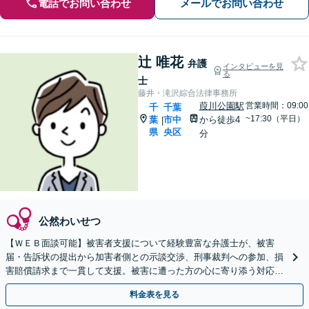
電話でお問い合わせ
メールでお問い合わせ
辻 唯花
弁護
インタビューを見
る
士
藤井・滝沢綜合法律事務所
葭川公園駅
営業時間：09:00
千
千葉
~17:30（平日）
葉
市中
から徒歩4
|
県
央区
分
公然わいせつ
【ＷＥＢ面談可能】被害者支援について経験豊富な弁護士が、被害
届・告訴状の提出から加害者側との示談交渉、刑事裁判への参加、損
害賠償請求まで一貫して支援。被害に遭った方の心に寄り添う対応を
徹底しています。一人で抱え込まず、まずはご相談ください。
料金表を見る