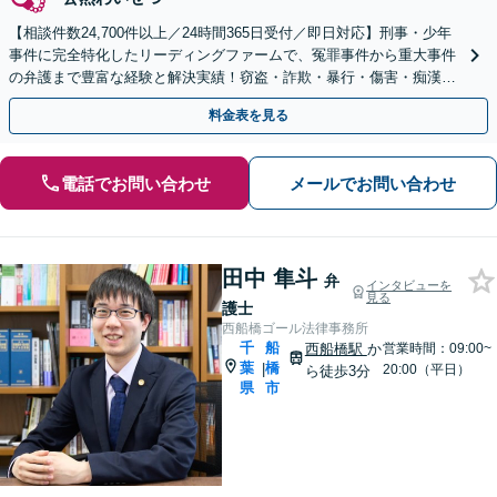
【相談件数24,700件以上／24時間365日受付／即日対応】刑事・少年
事件に完全特化したリーディングファームで、冤罪事件から重大事件
の弁護まで豊富な経験と解決実績！窃盗・詐欺・暴行・傷害・痴漢・
盗撮・薬物犯罪など幅広い分野に対応可能です！
料金表を見る
電話でお問い合わせ
メールでお問い合わせ
田中 隼斗
弁
インタビューを
見る
護士
西船橋ゴール法律事務所
千
船
西船橋駅
か
営業時間：09:00~
葉
橋
|
20:00（平日）
ら徒歩3分
県
市