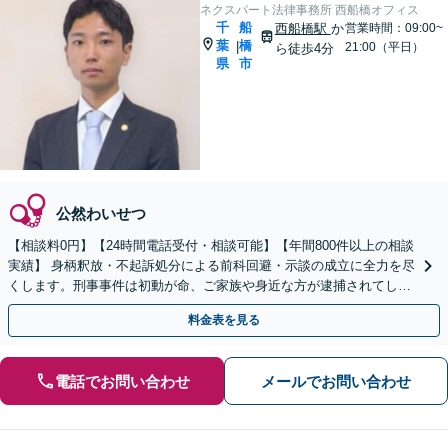
ネクスパート法律事務所 西船橋オフィス
千
船
西船橋駅
か
営業時間：09:00~
葉
橋
|
21:00（平日）
ら徒歩4分
県
市
公然わいせつ
【相談料0円】【24時間電話受付・相談可能】【年間800件以上の相談
実績】 身柄釈放・不起訴処分による前科回避・示談の成立に全力を尽
くします。刑事事件は初動が命、ご家族や身近な方が逮捕されてしま
ったら一刻も早くお電話ください。
料金表を見る
電話でお問い合わせ
メールでお問い合わせ