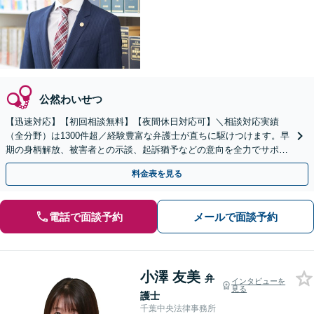
公然わいせつ
【迅速対応】【初回相談無料】【夜間休日対応可】＼相談対応実績
（全分野）は1300件超／経験豊富な弁護士が直ちに駆けつけます。早
期の身柄解放、被害者との示談、起訴猶予などの意向を全力でサポー
トします。
料金表を見る
電話で面談予約
メールで面談予約
小澤 友美
弁
インタビューを
見る
護士
千葉中央法律事務所