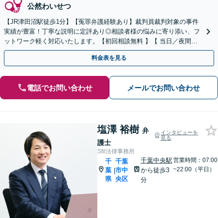
公然わいせつ
【JR津田沼駅徒歩1分】【冤罪弁護経験あり】裁判員裁判対象の事件
実績が豊富！丁寧な説明に定評あり◎相談者様の悩みに寄り添い、フ
ットワーク軽く対応いたします。【初回相談無料 】【 当日／夜間も
相談可】【最短即日接見可】
料金表を見る
電話でお問い合わせ
メールでお問い合わせ
塩澤 裕樹
弁
インタビューを
見る
護士
Sfil法律事務所
千葉中央駅
営業時間：07:00
千
千葉
~22:00（平日）
葉
市中
から徒歩3
|
県
央区
分