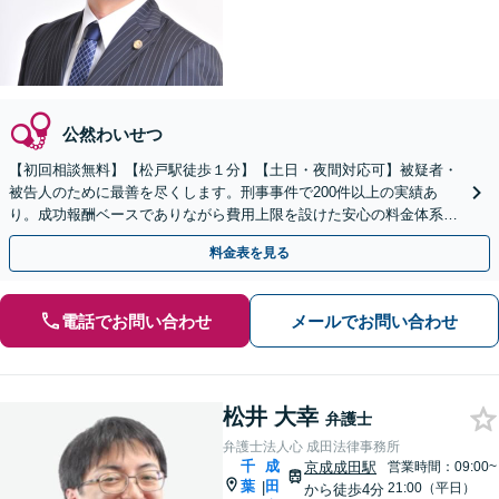
公然わいせつ
【初回相談無料】【松戸駅徒歩１分】【土日・夜間対応可】被疑者・
被告人のために最善を尽くします。刑事事件で200件以上の実績あ
り。成功報酬ベースでありながら費用上限を設けた安心の料金体系で
す。刑事被疑者援助制度も利用可能です。
料金表を見る
電話でお問い合わせ
メールでお問い合わせ
松井 大幸
弁護士
弁護士法人心 成田法律事務所
千
成
京成成田駅
営業時間：09:00~
葉
田
|
21:00（平日）
から徒歩4分