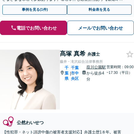
接見】【土日対応可】【メディア出演・掲載多数】
事例を見る(1件)
料金表を見る
電話でお問い合わせ
メールでお問い合わせ
髙塚 真希
弁護士
藤井・滝沢綜合法律事務所
葭川公園駅
営業時間：09:00
千
千葉
~17:30（平日）
葉
市中
から徒歩4
|
県
央区
分
公然わいせつ
【性犯罪・ネット誹謗中傷の被害者支援対応】弁護士歴1８年。被害