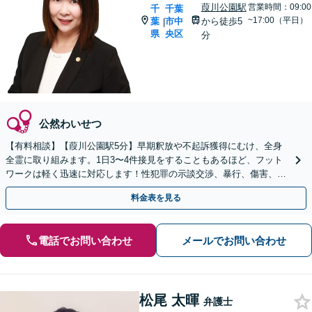
葭川公園駅
営業時間：09:00
千
千葉
~17:00（平日）
葉
市中
から徒歩5
|
県
央区
分
公然わいせつ
【有料相談】【葭川公園駅5分】早期釈放や不起訴獲得にむけ、全身
全霊に取り組みます。1日3〜4件接見をすることもあるほど、フット
ワークは軽く迅速に対応します！性犯罪の示談交渉、暴行、傷害、窃
盗、交通事故などご相談ください【電話・メール相談可】
料金表を見る
電話でお問い合わせ
メールでお問い合わせ
松尾 太暉
弁護士