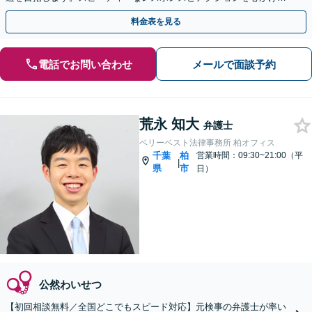
最善の解決を目指します【電話相談可】
料金表を見る
電話でお問い合わせ
メールで面談予約
荒永 知大
弁護士
ベリーベスト法律事務所 柏オフィス
千葉
柏
営業時間：09:30~21:00（平
|
県
市
日）
公然わいせつ
【初回相談無料／全国どこでもスピード対応】元検事の弁護士が率い