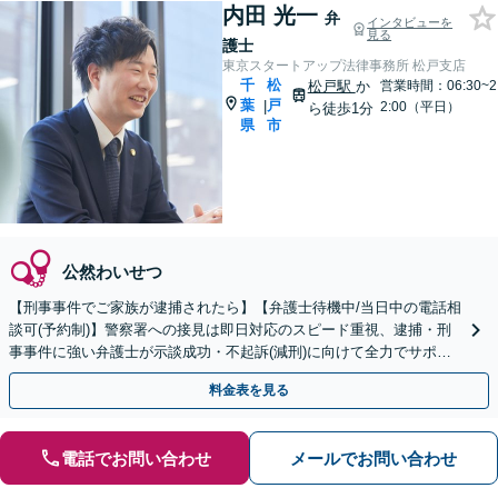
内田 光一
弁
インタビューを
見る
護士
東京スタートアップ法律事務所 松戸支店
千
松
松戸駅
か
営業時間：06:30~2
葉
戸
|
2:00（平日）
ら徒歩1分
県
市
公然わいせつ
【刑事事件でご家族が逮捕されたら】【弁護士待機中/当日中の電話相
談可(予約制)】警察署への接見は即日対応のスピード重視、逮捕・刑
事事件に強い弁護士が示談成功・不起訴(減刑)に向けて全力でサポー
トします。【加害者側の相談専門】
料金表を見る
電話でお問い合わせ
メールでお問い合わせ