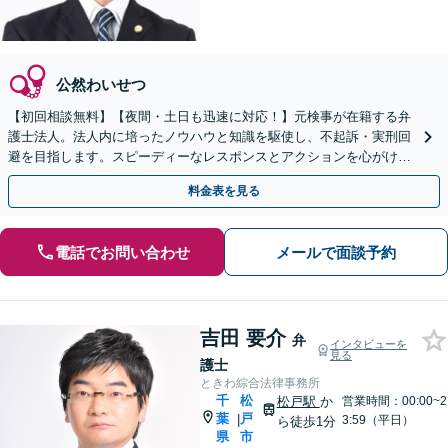
公然わいせつ
【初回相談無料】【夜間・土日も迅速に対応！】元検事が在籍する弁
護士法人。法人内に培ったノウハウと知識を駆使し、不起訴・実刑回
避を目指します。スピーディーなレスポンスとアクションを心がけ、
最善の解決を目指します【電話相談可】
料金表を見る
電話でお問い合わせ
メールで面談予約
吉田 要介
弁
インタビューを
見る
護士
ときわ綜合法律事務所
千
松
松戸駅
か
営業時間：00:00~2
葉
戸
|
3:59（平日）
ら徒歩1分
県
市