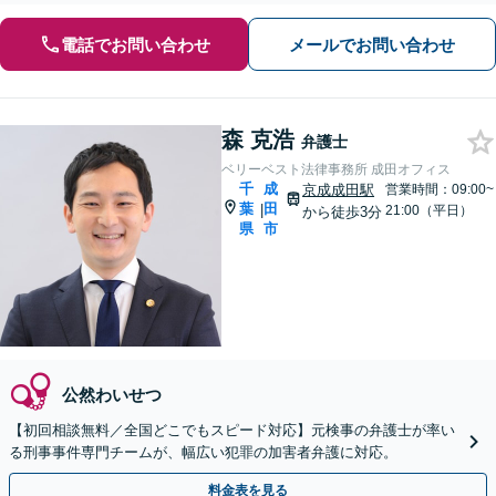
電話でお問い合わせ
メールでお問い合わせ
森 克浩
弁護士
ベリーベスト法律事務所 成田オフィス
千
成
京成成田駅
営業時間：09:00~
葉
田
|
21:00（平日）
から徒歩3分
県
市
公然わいせつ
【初回相談無料／全国どこでもスピード対応】元検事の弁護士が率い
る刑事事件専門チームが、幅広い犯罪の加害者弁護に対応。
料金表を見る