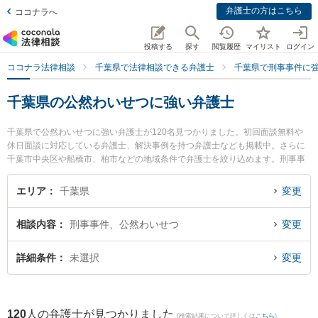
弁護士の方はこちら
ココナラへ
投稿する
探す
閲覧履歴
マイリスト
ログイン
ココナラ法律相談
千葉県で法律相談できる弁護士
千葉県で刑事事件に
千葉県の公然わいせつに強い弁護士
千葉県で公然わいせつに強い弁護士が120名見つかりました。初回面談無料や
休日面談に対応している弁護士、解決事例を持つ弁護士なども掲載中。さらに
千葉市中央区や船橋市、柏市などの地域条件で弁護士を絞り込めます。刑事事
件に関係する加害者側や少年犯罪、再犯・前科あり等の細かな分野での絞り込
み検索もでき便利です。特にネクスパート法律事務所 西船橋オフィスの藤澤 周
エリア
千葉県
変更
平弁護士や松戸総合法律事務所の関野 裕介弁護士、プロスペクト法律事務所の
坂口 靖弁護士のプロフィール情報や弁護士費用、強みなどが注目されていま
相談内容
刑事事件、公然わいせつ
変更
す。『千葉県で土日や夜間に発生した公然わいせつのトラブルを今すぐに弁護
士に相談したい』『公然わいせつのトラブル解決の実績豊富な近くの弁護士を
検索したい』『初回相談無料で公然わいせつを法律相談できる千葉県内の弁護
詳細条件
未選択
変更
士に相談予約したい』などでお困りの相談者さんにおすすめです。
120
人の弁護士が見つかりました
(検索結果について詳しくは
こちら
)