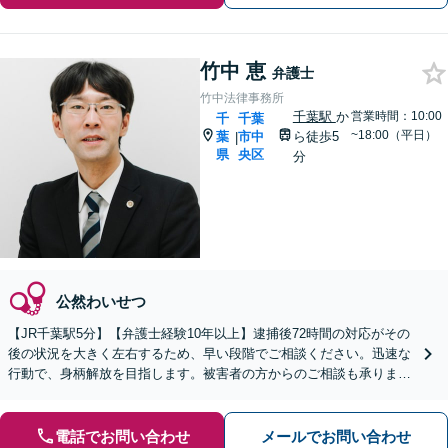
竹中 恵
弁護士
竹中法律事務所
千葉駅
か
営業時間：10:00
千
千葉
~18:00（平日）
葉
市中
ら徒歩5
|
県
央区
分
公然わいせつ
【JR千葉駅5分】【弁護士経験10年以上】逮捕後72時間の対応がその
後の状況を大きく左右するため、早い段階でご相談ください。迅速な
行動で、身柄解放を目指します。被害者の方からのご相談も承ります
【初回相談無料】
電話でお問い合わせ
メールでお問い合わせ