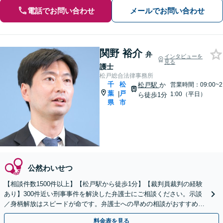
電話でお問い合わせ
メールでお問い合わせ
関野 裕介
弁
インタビューを
見る
護士
松戸総合法律事務所
千
松
松戸駅
か
営業時間：09:00~2
葉
戸
|
1:00（平日）
ら徒歩1分
県
市
公然わいせつ
【相談件数1500件以上】【松戸駅から徒歩1分】【裁判員裁判の経験
あり】300件近い刑事事件を解決した弁護士にご相談ください。示談
／身柄解放はスピードが命です。弁護士への早めの相談がおすすめ。
弁護士のセカンドオピニオンにも対応
料金表を見る