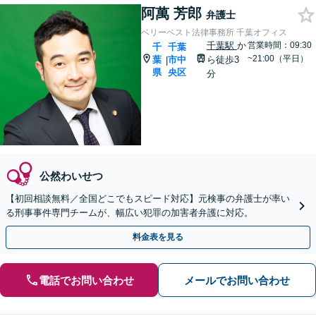
阿萬 芳郎
弁護士
ベリーベスト法律事務所 千葉オフィス
千葉駅
か
営業時間：09:30
千
千葉
~21:00（平日）
葉
市中
ら徒歩3
|
県
央区
分
公然わいせつ
【初回相談無料／全国どこでもスピード対応】元検事の弁護士が率い
る刑事事件専門チームが、幅広い犯罪の加害者弁護に対応。
料金表を見る
電話でお問い合わせ
メールでお問い合わせ