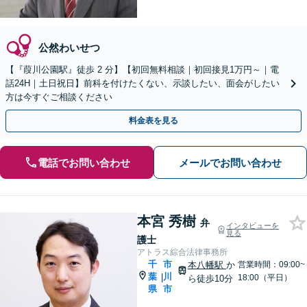
公然わいせつ
【『葭川公園駅』徒歩 2 分】【初回無料相談｜初回接見1万円～｜電
話24H｜土日祝日】前科を付けたくない、示談したい、面会がしたい
方は今すぐご相談ください
料金表を見る
電話でお問い合わせ
メールでお問い合わせ
本宮 秀樹
弁
インタビューを
見る
護士
アトラス綜合法律事務所
千
市
本八幡駅
か
営業時間：09:00~
葉
川
|
18:00（平日）
ら徒歩10分
県
市