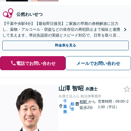
公然わいせつ
【千葉中央駅4分】【最短即日接見】ご家族の早期の身柄解放に注力
し、薬物・アルコール・窃盗などの依存症の再犯防止まで福祉と連携
して支えます。準抗告認容の実績とスピード対応で、日常を取り戻す
サポートをします【休日・夜間対応可】
料金表を見る
電話でお問い合わせ
メールでお問い合わせ
山澤 智昭
弁護士
弁護士法人心 柏法律事務所
千
柏駅
から
営業時間：09:00~2
柏
葉
|
1:00（平日）
徒歩2分
市
県