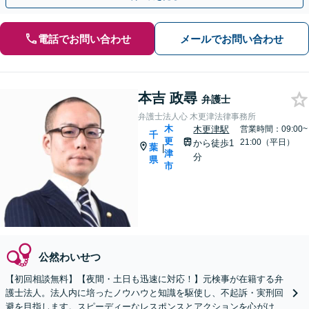
電話でお問い合わせ
メールでお問い合わせ
本吉 政尋
弁護士
弁護士法人心 木更津法律事務所
木
木更津駅
営業時間：09:00~
千
更
21:00（平日）
から徒歩1
葉
|
津
分
県
市
公然わいせつ
【初回相談無料】【夜間・土日も迅速に対応！】元検事が在籍する弁
護士法人。法人内に培ったノウハウと知識を駆使し、不起訴・実刑回
避を目指します。スピーディーなレスポンスとアクションを心がけ、