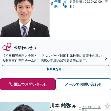
千葉
柏
営業時間：09:30~21:00（平
|
県
市
日）
公然わいせつ
【初回相談無料／全国どこでもスピード対応】元検事の弁護士が率い
る刑事事件専門チームが、幅広い犯罪の加害者弁護に対応。
料金表を見る
電話でお問い合わせ
メールでお問い合わせ
川本 雄弥
弁
インタビューを
見る