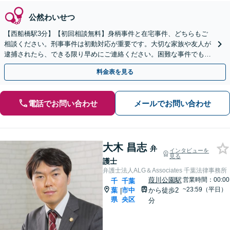
公然わいせつ
【西船橋駅3分】【初回相談無料】身柄事件と在宅事件、どちらもご
相談ください。刑事事件は初動対応が重要です。大切な家族や友人が
逮捕されたら、できる限り早めにご連絡ください。困難な事件でも粘
り強く対応し、より良い結果を目指します。
料金表を見る
電話でお問い合わせ
メールでお問い合わせ
大木 昌志
弁
インタビューを
見る
護士
弁護士法人ALG＆Associates 千葉法律事務所
葭川公園駅
営業時間：00:00
千
千葉
~23:59（平日）
葉
市中
から徒歩2
|
県
央区
分