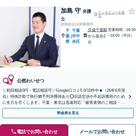
加島 守
弁護
インタビューを見
る
士
加島総合法律事務所
京成千葉駅
営業時間：09:30
千
千葉
~18:00（平日）
葉
市中
から徒歩2
|
県
央区
分
公然わいせつ
＼初回相談0円・電話相談可／Google口コミ5.0/10件中★（26年6月現
在）特殊詐欺で執行猶予判決獲得あり⭕️示談交渉や不起訴獲得のため
に全力を尽くします。千葉・東京は迅速対応「被害者側のご相談・自
首サポート」も可【WEB面談OK】
料金表を見る
電話でお問い合わせ
メールでお問い合わせ