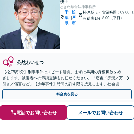
護士
ときわ綜合法律事務所
千
松
松戸駅
か
営業時間：09:00~1
葉
戸
|
8:00（平日）
ら徒歩1分
県
市
公然わいせつ
【松戸駅1分】刑事事件はスピード勝負。まずは早期の身柄釈放をめ
ざします。被害者への示談交渉もお任せください。「窃盗／痴漢／万
引き／傷害など」【少年事件】時間の許す限り接見します。社会復帰
を考えた解決を大事に。
料金表を見る
電話でお問い合わせ
メールでお問い合わせ