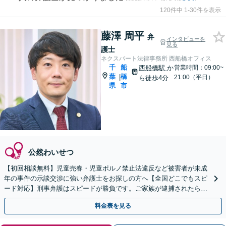
120件中 1-30件を表示
藤澤 周平
弁
インタビューを
見る
護士
ネクスパート法律事務所 西船橋オフィス
千
船
西船橋駅
か
営業時間：09:00~
葉
橋
|
21:00（平日）
ら徒歩4分
県
市
公然わいせつ
【初回相談無料】児童売春・児童ポルノ禁止法違反など被害者が未成
年の事件の示談交渉に強い弁護士をお探しの方へ【全国どこでもスピ
ード対応】刑事弁護はスピードが勝負です。ご家族が逮捕されたら一
刻も早くご相談ください【24時間365日相談受付】
料金表を見る