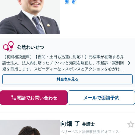
県
市
公然わいせつ
【初回相談無料】【夜間・土日も迅速に対応！】元検事が在籍する弁
護士法人。法人内に培ったノウハウと知識を駆使し、不起訴・実刑回
避を目指します。スピーディーなレスポンスとアクションを心がけ、
最善の解決を目指します【電話相談可】
料金表を見る
電話でお問い合わせ
メールで面談予約
向畑 了
弁護士
ベリーベスト法律事務所 柏オフィス