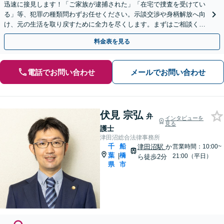
迅速に接見します！「ご家族が逮捕された」「在宅で捜査を受けてい
る」等、犯罪の種類問わずお任せください。示談交渉や身柄解放へ向
け、元の生活を取り戻すために全力を尽くします。まずはご相談くだ
さい【事前予約で休日・夜間面談可】
料金表を見る
電話でお問い合わせ
メールでお問い合わせ
伏見 宗弘
弁
インタビューを
見る
護士
津田沼総合法律事務所
千
船
津田沼駅
か
営業時間：10:00~
葉
橋
|
21:00（平日）
ら徒歩2分
県
市