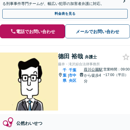
る刑事事件専門チームが、幅広い犯罪の加害者弁護に対応。
料金表を見る
電話でお問い合わせ
メールでお問い合わせ
德田 裕哉
弁護士
藤井・滝沢綜合法律事務所
葭川公園駅
営業時間：09:00
千
千葉
~17:00（平日）
葉
市中
から徒歩4
|
県
央区
分
公然わいせつ