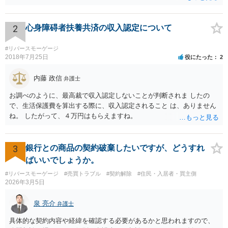
保護を申請すれば通ります。その後、 同じ場所で、協議会に家賃を払
って居住できますね。
2
心身障碍者扶養共済の収入認定について
#リバースモーゲージ
2018年7月25日
役にたった
2
内藤 政信
弁護士
お調べのように、最高裁で収入認定しないことが判断されま したの
で、生活保護費を算出する際に、収入認定されること は、ありません
ね。 したがって、４万円はもらえますね。
3
銀行との商品の契約破棄したいですが、どうすれ
ばいいでしょうか。
#リバースモーゲージ
#売買トラブル
#契約解除
#住民・入居者・買主側
2026年3月5日
泉 亮介
弁護士
具体的な契約内容や経緯を確認する必要があるかと思われますので、