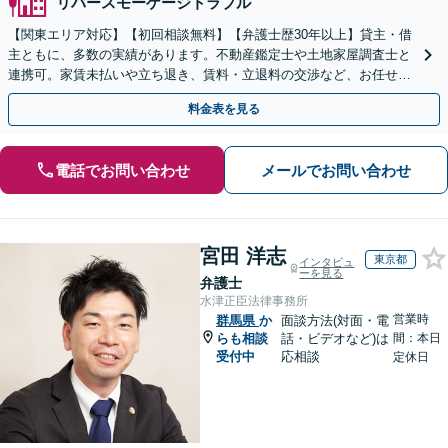
リバースモーゲージトラブル
【関東エリア対応】【初回相談無料】【弁護士歴30年以上】貸主・借
主ともに、多数の実績があります。不動産鑑定士や土地家屋調査士と
連携可。家賃未払いや立ち退き、賃料・立退料の交渉など、お任せく
ださい【事前予約で休日・夜間面談可】【WEB面談可】
料金表を見る
電話でお問い合わせ
メールでお問い合わせ
宮田 洋志
東京都
インタビュ
ーを見る
弁護士
水津正臣法律事務所
営業時
群馬県
か
面談方法(対面・電
らも相談
話・ビデオなど)は
間：本日
受付中
応相談
定休日