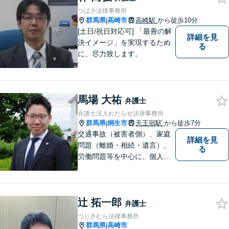
取り組みます。おひとりで悩
つばさ法律事務所
まずに、お気軽にお問い合わ
群馬県
高崎市
高崎駅
から徒歩10分
|
せください。
[土日/祝日対応可] 「最善の解
詳細を見
決イメージ」を実現するため
る
に、尽力致します。
馬場 大祐
弁護士
弁護士法人わたらせ法律事務所
群馬県
桐生市
天王宿駅
から徒歩7分
|
交通事故（被害者側）、家庭
詳細を見
問題（離婚・相続・遺言）、
る
労働問題等を中心に、個人・
中小企業のお客様であればど
のような分野でも対応可能で
す。 結果だけでなくプロセス
辻 拓一郎
もご満足いただける質の高い
弁護士
サービスを日々心がけていま
つじきむら法律事務所
す。
群馬県
高崎市
|