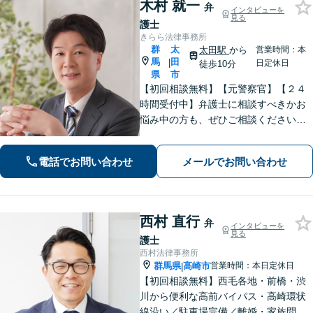
木村 就一
弁
インタビューを
見る
護士
きらら法律事務所
群
太
太田駅
から
営業時間：本
馬
田
|
日定休日
徒歩10分
県
市
【初回相談無料】【元警察官】【２４
時間受付中】弁護士に相談すべきかお
悩み中の方も、ぜひご相談ください
【刑事・離婚・相続・交通事故・企業
法務など】ご相談者さまに寄り添い、
電話でお問い合わせ
メールでお問い合わせ
きめ細やかな対応で、スピーディーに
最良の解決を目指します【土日・夜間
相談可能】。
西村 直行
弁
インタビューを
見る
護士
西村法律事務所
群馬県
高崎市
営業時間：本日定休日
|
【初回相談無料】西毛各地・前橋・渋
川から便利な高前バイパス・高崎環状
線沿い／駐車場完備／離婚・家族問