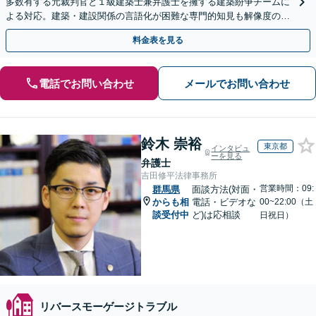
多数有する元裁判官と１級建築士兼弁護士を擁する建築紛争チームに
よる対応。建築・建設関係の言語化が困難な専門的知見も解像度の高
い主張・立証に転換し、複雑な建築紛争を決着へ導きます
料金表を見る
電話でお問い合わせ
メールでお問い合わせ
鈴木 崇裕
東京都
インタビュ
ーを見る
弁護士
吉田修平法律事務所
営業時間：09:
群馬県
面談方法(対面・
からも相
電話・ビデオな
00~22:00（土
談受付中
ど)は応相談
日祝日）
リバースモーゲージトラブル