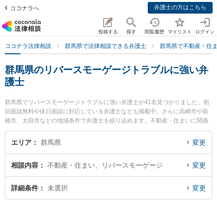
弁護士の方はこちら
ココナラへ
投稿する
探す
閲覧履歴
マイリスト
ログイン
ココナラ法律相談
群馬県で法律相談できる弁護士
群馬県で不動産・住
群馬県のリバースモーゲージトラブルに強い弁
護士
群馬県でリバースモーゲージトラブルに強い弁護士が41名見つかりました。初
回面談無料や休日面談に対応している弁護士なども掲載中。さらに高崎市や前
橋市、太田市などの地域条件で弁護士を絞り込めます。不動産・住まいに関係
する立ち退き交渉や家賃交渉、不動産契約解除等の細かな分野での絞り込み検
索もでき便利です。特に山田穂積法律事務所の山田 穂積弁護士やはるな総合法
エリア
群馬県
変更
律事務所の宮武 優弁護士、白木蓮法律事務所の宮森 惣平弁護士のプロフィール
情報や弁護士費用、強みなどが注目されています。『群馬県で土日や夜間に発
相談内容
不動産・住まい、リバースモーゲージ
変更
生したリバースモーゲージトラブルのトラブルを今すぐに弁護士に相談した
い』『リバースモーゲージトラブルのトラブル解決の実績豊富な近くの弁護士
を検索したい』『初回相談無料でリバースモーゲージトラブルを法律相談でき
詳細条件
未選択
変更
る群馬県内の弁護士に相談予約したい』などでお困りの相談者さんにおすすめ
です。