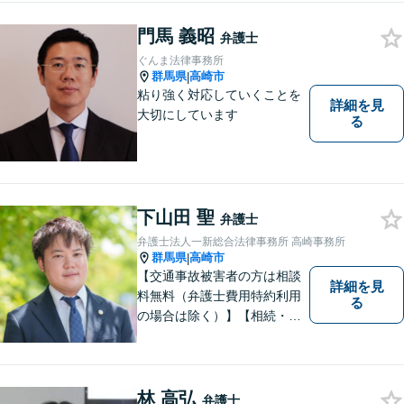
を受けております。
門馬 義昭
弁護士
ぐんま法律事務所
群馬県
高崎市
|
粘り強く対応していくことを
詳細を見
大切にしています
る
下山田 聖
弁護士
弁護士法人一新総合法律事務所 高崎事務所
群馬県
高崎市
|
【交通事故被害者の方は相談
詳細を見
料無料（弁護士費用特約利用
る
の場合は除く）】【相続・債
務整理・不貞慰謝料請求・労
災は相談料初回無料】＼20名
以上の弁護士が所属／チーム
で連携し、問題解決に向けて
林 高弘
弁護士