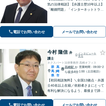
気の法律相談】【弁護士歴10年以上】
「離婚問題」「インターネットトラブ
ル」「交通事故」「相続」「企業法
務」はお任せください！冷静・緻密・
そして大胆に、オーダーメイドの弁護
を展開します【高崎駅徒歩15分】
電話でお問い合わせ
メールでお問い合わせ
今村 隆信
弁
インタビューを
見る
護士
ネクスパート法律事務所 高崎オフィス
群
高
高崎駅
か
営業時間：09:00~2
馬
崎
|
1:00（土日祝日）
ら徒歩4分
県
市
【初回相談無料】＼全国13拠点・弁護
士40名以上在籍／依頼者さまにとって
有利な解決になるよう、最後まで諦め
ずに闘います！借金問題/離婚・男女問
題/相続/交通事故/刑事事件など、ご相
電話でお問い合わせ
メールでお問い合わせ