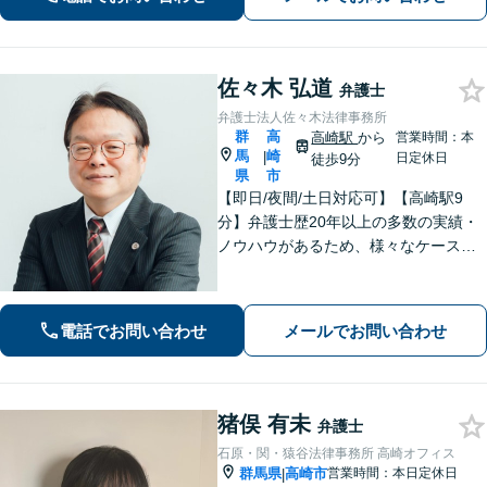
談ください【夜間・休日対応】
佐々木 弘道
弁護士
弁護士法人佐々木法律事務所
群
高
高崎駅
から
営業時間：本
馬
崎
|
日定休日
徒歩9分
県
市
【即日/夜間/土日対応可】【高崎駅9
分】弁護士歴20年以上の多数の実績・
ノウハウがあるため、様々なケースで
の解決実績があります。複雑な案件の
場合には、在籍する弁護士複数名の経
験・ノウハウを活かして共同して取り
電話でお問い合わせ
メールでお問い合わせ
組んでいきます。
猪俣 有未
弁護士
石原・関・猿谷法律事務所 高崎オフィス
群馬県
高崎市
営業時間：本日定休日
|