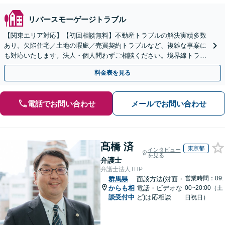
リバースモーゲージトラブル
【関東エリア対応】【初回相談無料】不動産トラブルの解決実績多数
あり。欠陥住宅／土地の瑕疵／売買契約トラブルなど、複雑な事案に
も対応いたします。法人・個人問わずご相談ください。境界線トラブ
ルも多くの対応実績あり。【電話相談・Web面談可】
料金表を見る
電話でお問い合わせ
メールでお問い合わせ
髙橋 済
東京都
インタビュー
を見る
弁護士
弁護士法人THP
営業時間：09:
群馬県
面談方法(対面・
からも相
電話・ビデオな
00~20:00（土
談受付中
ど)は応相談
日祝日）