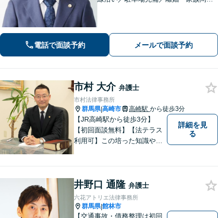
題・男女問題のお悩み・不安を解決／
オーダーメイドの解決「相続問題の解
決実績豊富」／法改正・最新情報に敏
感にアンテナを張り正しい手続で遺産
電話で面談予約
メールで面談予約
分割を実現
市村 大介
弁護士
市村法律事務所
群馬県
高崎市
高崎駅
から徒歩3分
|
【JR高崎駅から徒歩3分】
詳細を見
【初回面談無料】【法テラス
る
利用可】この培った知識や経
験と、迅速かつ誠実な対応を
礎として、地域社会に貢献し
て参りたいと考えておりま
井野口 通隆
す。お気軽にご相談くださ
弁護士
い。
六花アトリエ法律事務所
群馬県
館林市
|
【交通事故・債務整理は初回