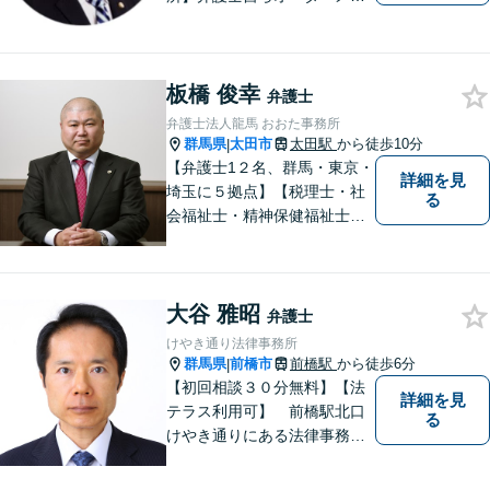
ドで対応！相続問題、交通事
故、企業法務など幅広い分野
での解決実績多数。お困りご
板橋 俊幸
とまずはご相談ください！
弁護士
【土日祝日・夜間も対応可
弁護士法人龍馬 おおた事務所
能】
群馬県
太田市
太田駅
から徒歩10分
|
【弁護士1２名、群馬・東京・
詳細を見
埼玉に５拠点】【税理士・社
る
会福祉士・精神保健福祉士が
所属】 【介護・福祉事業者の
サポートに注力】【土曜・夜
間相談可能】【出張相談可
大谷 雅昭
能】
弁護士
けやき通り法律事務所
群馬県
前橋市
前橋駅
から徒歩6分
|
【初回相談３０分無料】【法
詳細を見
テラス利用可】 前橋駅北口
る
けやき通りにある法律事務所
です。民事事件，家事事件を
中心に，広くご相談，ご依頼