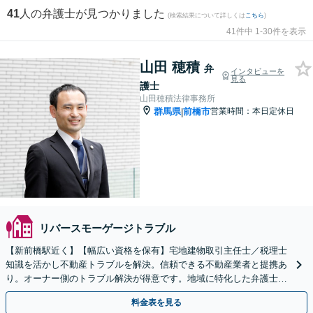
41
人の弁護士が見つかりました
(検索結果について詳しくは
こちら
)
41件中 1-30件を表示
山田 穂積
弁
インタビューを
見る
護士
山田穂積法律事務所
群馬県
前橋市
営業時間：本日定休日
|
リバースモーゲージトラブル
【新前橋駅近く】【幅広い資格を保有】宅地建物取引主任士／税理士
知識を活かし不動産トラブルを解決。信頼できる不動産業者と提携あ
り。オーナー側のトラブル解決が得意です。地域に特化した弁護士事
務所がお悩みをサポート。
料金表を見る