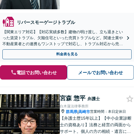
リバースモーゲージトラブル
【関東エリア対応】【対応実績多数】建物の明け渡し、立ち退きとい
った賃貸トラブル、欠陥住宅といった売買トラブルなど。関連士業や
不動産業者との連携もワンストップで対応し、トラブル対応から売却
まで徹底サポート【初回相談無料】
料金表を見る
電話でお問い合わせ
メールでお問い合わせ
宮森 惣平
弁護士
白木蓮法律事務所
群馬県
高崎市
営業時間：本日定休日
|
【弁護士歴15年以上】【中小企業診断
士の資格あり】法務と経営の両面から
サポート。個人の方の相続・遺言にも