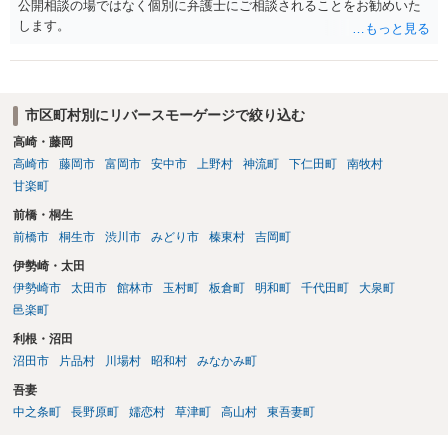
公開相談の場ではなく個別に弁護士にご相談されることをお勧めいた
します。
市区町村別にリバースモーゲージで絞り込む
高崎・藤岡
高崎市
藤岡市
富岡市
安中市
上野村
神流町
下仁田町
南牧村
甘楽町
前橋・桐生
前橋市
桐生市
渋川市
みどり市
榛東村
吉岡町
伊勢崎・太田
伊勢崎市
太田市
館林市
玉村町
板倉町
明和町
千代田町
大泉町
邑楽町
利根・沼田
沼田市
片品村
川場村
昭和村
みなかみ町
吾妻
中之条町
長野原町
嬬恋村
草津町
高山村
東吾妻町