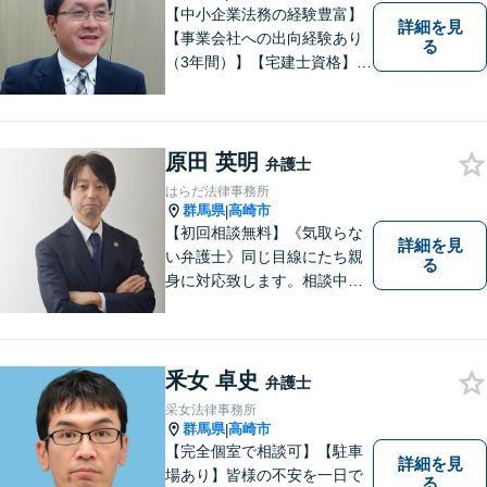
【中小企業法務の経験豊富】
詳細を見
【事業会社への出向経験あり
る
（3年間）】【宅建士資格】信
頼・丁寧・研鑽
原田 英明
弁護士
はらだ法律事務所
群馬県
高崎市
|
【初回相談無料】《気取らな
詳細を見
い弁護士》同じ目線にたち親
る
身に対応致します。相談中も
会話の中に自然と微笑みが生
まれるような雰囲気を大切に
しております。お気軽にお問
い合わせください。
釆女 卓史
弁護士
采女法律事務所
群馬県
高崎市
|
【完全個室で相談可】【駐車
詳細を見
場あり】皆様の不安を一日で
る