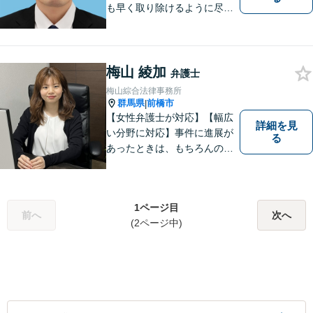
も早く取り除けるように尽力
いたします。 料金は、分かり
易く、柔軟に対応いたしま
す。ご相談お待ちしておりま
す。 ※お電話やメールでの無
梅山 綾加
弁護士
料法律相談は行っておりませ
梅山綜合法律事務所
ん。
群馬県
前橋市
|
【女性弁護士が対応】【幅広
詳細を見
い分野に対応】事件に進展が
る
あったときは、もちろんのこ
と、事件に進展がなかったと
しても、定期的にご連絡する
ように心がけております。ご
1ページ目
相談者様のお話を丁寧にお聞
前へ
次へ
(2ページ中)
きし、常にご依頼者様に寄り
添った弁護活動をしておりま
す。