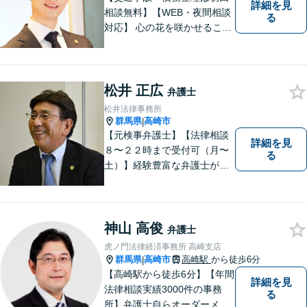
詳細を見
相談無料】【WEB・夜間相談
る
対応】 心の花を咲かせること
ができるように、全身全霊を
かけてサポートします。 一期
一会を大事にし、あなたとの
縁を心からお待ちしていま
松井 正広
弁護士
す。
松井法律事務所
群馬県
高崎市
|
【元検事弁護士】【法律相談
詳細を見
８〜２２時まで受付可（月〜
る
土）】経験豊富な弁護士が事
件の解決をサポートします。
ご依頼者様の悩みやお気持ち
に 共感しつつ、ご依頼者様の
自主性を尊重し、的確に対応
神山 高俊
弁護士
致します。
虎ノ門法律経済事務所 高崎支店
群馬県
高崎市
高崎駅
から徒歩6分
|
【高崎駅から徒歩6分】【年間
詳細を見
法律相談実績3000件の事務
る
所】弁護士自らオーダーメイ