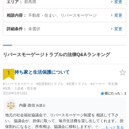
エリア
群馬県
変更
相談内容
不動産・住まい、リバースモーゲージ
変更
詳細条件
未選択
変更
リバースモーゲージトラブルの法律Q&Aランキング
1
持ち家と生活保護について
#リバースモーゲージ
#賃貸契約トラブル
#売買トラブル
#オーナー・売主側
#住民・入居者・買主側
2019年3月13日
役にたった
1
内藤 政信
弁護士
地元の社会福祉協議会で、リバースモーゲージ制度を 相談して下さ
い。 協議会が、担保に取って、毎月生活費を貸し出してくれます。 担
保割れになると、所有権は、協議会に移転しますが、その とき、生活