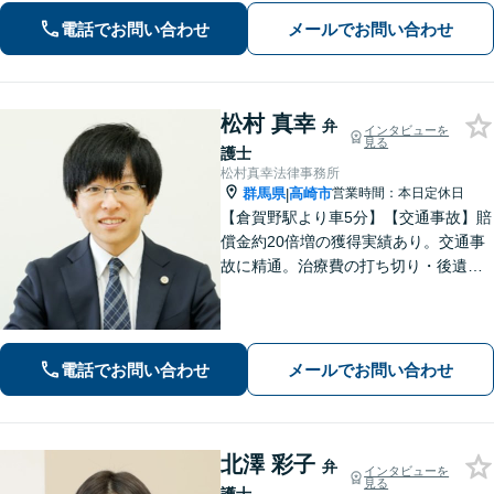
もご相談ください。
電話でお問い合わせ
メールでお問い合わせ
松村 真幸
弁
インタビューを
見る
護士
松村真幸法律事務所
群馬県
高崎市
営業時間：本日定休日
|
【倉賀野駅より車5分】【交通事故】賠
償金約20倍増の獲得実績あり。交通事
故に精通。治療費の打ち切り・後遺障
害等級認定など、治療中からサポート
します【離婚問題】不貞慰謝料の実績
多数。養育費・財産分与・親権などあ
らゆる問題に丁寧に対応します。
電話でお問い合わせ
メールでお問い合わせ
北澤 彩子
弁
インタビューを
見る