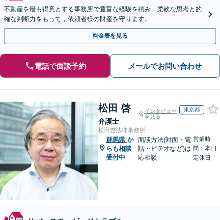
不動産を最も得意とする事務所で豊富な経験を積み，柔軟な思考と的
確な判断力をもって，依頼者様の財産を守ります。
料金表を見る
電話で面談予約
メールでお問い合わせ
松田 啓
東京都
インタビュー
を見る
弁護士
松田啓法律事務所
営業時
群馬県
か
面談方法(対面・電
らも相談
話・ビデオなど)は
間：本日
受付中
応相談
定休日