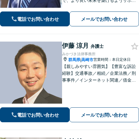
で、より良い未来を築けるようサポー
トします。【初回相談無料】離婚・男
女問題や債務整理、交通事故など、ど
電話でお問い合わせ
メールでお問い合わせ
のようなトラブルでも安心してご相談
ください。【夜間休日対応可】
伊藤 涼月
弁護士
みかづき法律事務所
群馬県
高崎市
営業時間：本日定休日
|
【親しみやすい雰囲気】【豊富な訴訟
経験】交通事故／相続／企業法務／刑
事事件／インターネット関連／借金・
債務整理など、幅広い分野で多くの解
決実績あり。顔の見える、温かい対応
で、迅速に最善の解決を目指します。
【夜間・休日対応可】
電話でお問い合わせ
メールでお問い合わせ