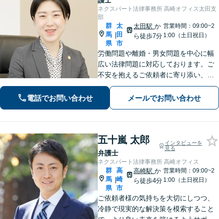
護士
ネクスパート法律事務所 高崎オフィス太田支
部
群
太
太田駅
か
営業時間：09:00~2
馬
田
|
1:00（土日祝日）
ら徒歩7分
県
市
労働問題や離婚・男女問題を中心に幅
広い法律問題に対応しております。ご
不安を抱えるご依頼者に寄り添い、最
善の解決策を提案して、心の支えにな
れるよう尽力します。【初回相談無
電話でお問い合わせ
メールでお問い合わせ
料】まずは心のうちをお聞かせくださ
い。【夜間休日対応可】
五十嵐 太郎
インタビューを
見る
弁護士
ネクスパート法律事務所 高崎オフィス
群
高
高崎駅
か
営業時間：09:00~2
馬
崎
|
1:00（土日祝日）
ら徒歩4分
県
市
ご依頼者様の気持ちを大切にしつつ、
冷静で現実的な解決策を模索すること