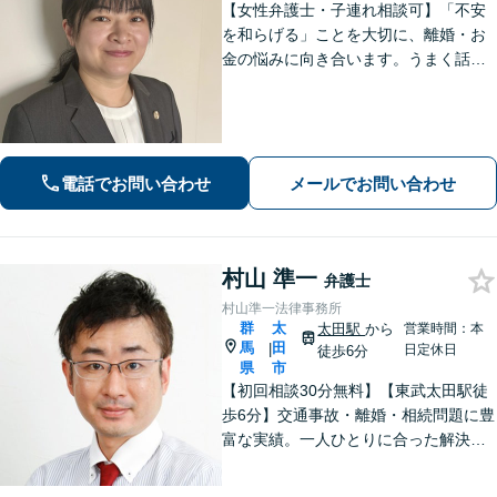
【女性弁護士・子連れ相談可】「不安
を和らげる」ことを大切に、離婚・お
金の悩みに向き合います。うまく話せ
なくても大丈夫です。状況の整理から
ご一緒します【高崎・完全個室・駐車
場無料】
電話でお問い合わせ
メールでお問い合わせ
村山 準一
弁護士
村山準一法律事務所
群
太
太田駅
から
営業時間：本
馬
田
|
日定休日
徒歩6分
県
市
【初回相談30分無料】【東武太田駅徒
歩6分】交通事故・離婚・相続問題に豊
富な実績。一人ひとりに合った解決方
法で納得できる解決を目指します。依
頼者ファーストで迅速対応。企業法務