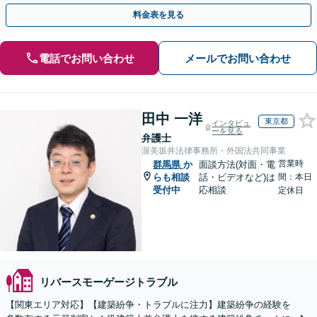
料】【電話相談可】
料金表を見る
電話でお問い合わせ
メールでお問い合わせ
田中 一洋
東京都
インタビュ
ーを見る
弁護士
渥美坂井法律事務所・外国法共同事業
営業時
群馬県
か
面談方法(対面・電
らも相談
話・ビデオなど)は
間：本日
受付中
応相談
定休日
リバースモーゲージトラブル
【関東エリア対応】【建築紛争・トラブルに注力】建築紛争の経験を