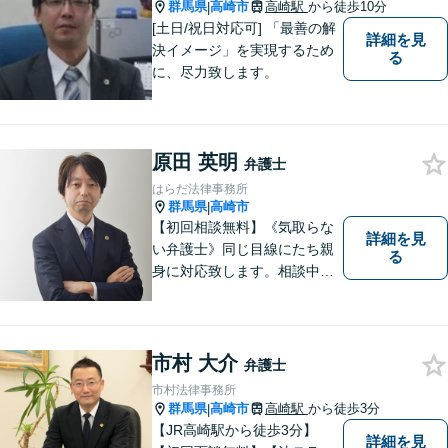
群馬県
高崎市
高崎駅
から徒歩10分
|
[土日/祝日対応可] 「最善の解
詳細を見
決イメージ」を実現するため
る
に、尽力致します。
原田 英明
弁護士
はらだ法律事務所
群馬県
高崎市
|
【初回相談無料】《気取らな
詳細を見
い弁護士》同じ目線にたち親
る
身に対応致します。相談中も
会話の中に自然と微笑みが生
まれるような雰囲気を大切に
しております。お気軽にお問
い合わせください。
市村 大介
弁護士
市村法律事務所
群馬県
高崎市
高崎駅
から徒歩3分
|
【JR高崎駅から徒歩3分】
詳細を見