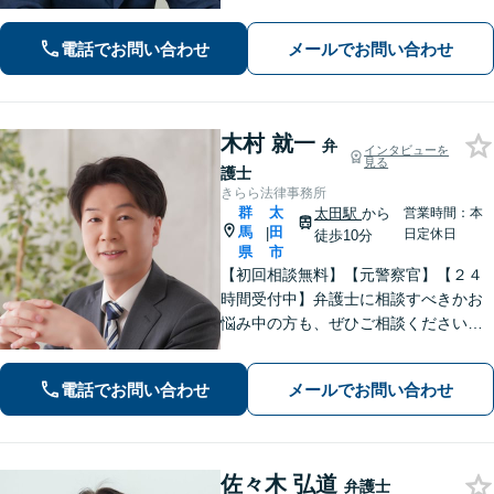
続】まずはお気軽にご相談ください
【初回面談無料】【群馬総社駅・車15
電話でお問い合わせ
メールでお問い合わせ
分】
木村 就一
弁
インタビューを
見る
護士
きらら法律事務所
群
太
太田駅
から
営業時間：本
馬
田
|
日定休日
徒歩10分
県
市
【初回相談無料】【元警察官】【２４
時間受付中】弁護士に相談すべきかお
悩み中の方も、ぜひご相談ください
【刑事・離婚・相続・交通事故・企業
法務など】ご相談者さまに寄り添い、
電話でお問い合わせ
メールでお問い合わせ
きめ細やかな対応で、スピーディーに
最良の解決を目指します【土日・夜間
相談可能】。
佐々木 弘道
弁護士