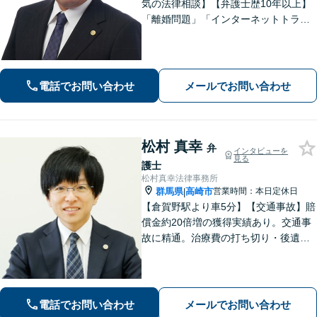
気の法律相談】【弁護士歴10年以上】
「離婚問題」「インターネットトラブ
ル」「交通事故」「相続」「企業法
務」はお任せください！冷静・緻密・
そして大胆に、オーダーメイドの弁護
を展開します【高崎駅徒歩15分】
電話でお問い合わせ
メールでお問い合わせ
松村 真幸
弁
インタビューを
見る
護士
松村真幸法律事務所
群馬県
高崎市
営業時間：本日定休日
|
【倉賀野駅より車5分】【交通事故】賠
償金約20倍増の獲得実績あり。交通事
故に精通。治療費の打ち切り・後遺障
害等級認定など、治療中からサポート
します【離婚問題】不貞慰謝料の実績
多数。養育費・財産分与・親権などあ
らゆる問題に丁寧に対応します。
電話でお問い合わせ
メールでお問い合わせ