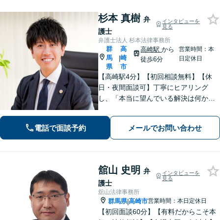
杉本 真樹
弁
インタビューを
見る
護士
弁護士法人 杉本法律事務所
群
高
高崎駅
から
営業時間：本
馬
崎
|
日定休日
徒歩6分
県
市
【高崎駅4分】【初回相談無料】【休
日・夜間面談可】丁寧にヒアリング
し、「本当に望んでいる解決は何か」
を汲み取ることを大切にしています。
きめ細やかな対応で、依頼者さまにご
電話で面談予約
メールでお問い合わせ
満足いただけるように心がけておりま
す。お悩みの際は、ぜひご相談くださ
い。
舘山 史明
弁
インタビューを
見る
護士
舘山法律事務所
群馬県
高崎市
営業時間：本日定休日
|
【初回面談60分】【有料だからこそ本