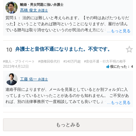
離婚・男女問題に強い弁護士
髙橋 俊太
弁護士
質問１： 法的には難しいと考えられます。【その時はあげたつもりだ
った】ということであれば贈与ということになりますが、履行が済ん
でいる贈与は取り消せないというのが民法の考え方になります。（な
お、貴方のケースの場合、不法原因給付云々は、贈与でなくて貸付で
あった場合に意味が生じる議論だと思われます。） 質問２： 調停申立
てをすること自体は可能ですが、相手方が調停に出席して話し合いに
10
弁護士と音信不通になりました。不安です。
よる解決に応じない限り、実効性はほとんどないと思われます。 質問
３： 仮に裁判になったとしても、口論中の発言で合意成立が認定され
#個人・プライベート
#債権回収代行
#140万円超
#音信不通・行方不明の相手
ることは考え難いと思われます。
2023年4月12日
役にたった
4
工藤 佑一
弁護士
連絡手段によりますが、メールを見落としているとか別フォルダに入
ってしまっているといったことがあるのかも知れません。 ご不安があ
れば、別の法律事務所で一度相談してみても良いでしょう。
もっとみる