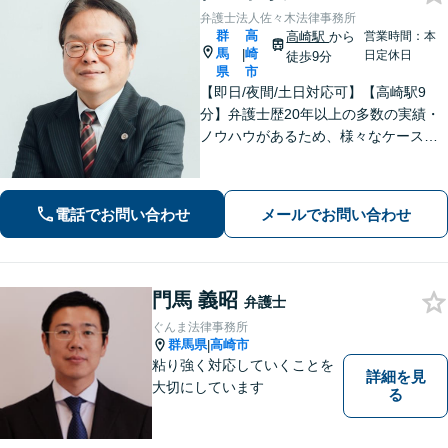
弁護士法人佐々木法律事務所
群
高
高崎駅
から
営業時間：本
馬
崎
|
日定休日
徒歩9分
県
市
【即日/夜間/土日対応可】【高崎駅9
分】弁護士歴20年以上の多数の実績・
ノウハウがあるため、様々なケースで
の解決実績があります。複雑な案件の
場合には、在籍する弁護士複数名の経
験・ノウハウを活かして共同して取り
電話でお問い合わせ
メールでお問い合わせ
組んでいきます。
門馬 義昭
弁護士
ぐんま法律事務所
群馬県
高崎市
|
粘り強く対応していくことを
詳細を見
大切にしています
る