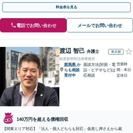
果的な手続きを選択します【休日・夜間相談可】
料金表を見る
電話でお問い合わせ
メールでお問い合わせ
渡辺 智己
弁護士
東京都
銀座新明和法律事務所
営業時
群馬県
か
面談方法(対面・電
らも相談
話・ビデオなど)は
間：本日
受付中
応相談
定休日
140万円を超える債権回収
【関東エリア対応】「法人・個人どちらも対応」仮差し押さえから裁