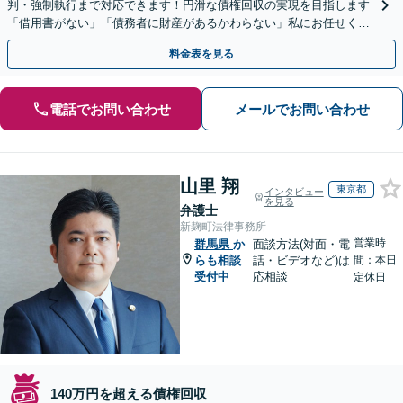
判・強制執行まで対応できます！円滑な債権回収の実現を目指します
「借用書がない」「債務者に財産があるかわらない」私にお任せくだ
さい！【分割払いあり】【休日・夜間相談可】
料金表を見る
電話でお問い合わせ
メールでお問い合わせ
山里 翔
東京都
インタビュー
を見る
弁護士
新麹町法律事務所
営業時
群馬県
か
面談方法(対面・電
らも相談
話・ビデオなど)は
間：本日
受付中
応相談
定休日
140万円を超える債権回収