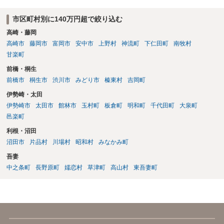
市区町村別に140万円超で絞り込む
高崎・藤岡
高崎市
藤岡市
富岡市
安中市
上野村
神流町
下仁田町
南牧村
甘楽町
前橋・桐生
前橋市
桐生市
渋川市
みどり市
榛東村
吉岡町
伊勢崎・太田
伊勢崎市
太田市
館林市
玉村町
板倉町
明和町
千代田町
大泉町
邑楽町
利根・沼田
沼田市
片品村
川場村
昭和村
みなかみ町
吾妻
中之条町
長野原町
嬬恋村
草津町
高山村
東吾妻町