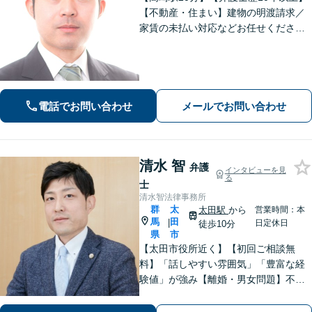
【不動産・住まい】建物の明渡請求／
家賃の未払い対応などお任せくださ
い。強制執行の経験も豊富です。【離
婚・男女問題】相談者さまのお気持ち
に寄り添ってサポートいたします。お
気軽にご相談ください。
電話でお問い合わせ
メールでお問い合わせ
清水 智
弁護
インタビューを見
る
士
清水智法律事務所
群
太
太田駅
から
営業時間：本
馬
田
|
日定休日
徒歩10分
県
市
【太田市役所近く】【初回ご相談無
料】「話しやすい雰囲気」「豊富な経
験値」が強み【離婚・男女問題】不
貞・精神的苦痛に関する慰謝料はお任
せください【相続遺言】穏便な解決を