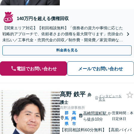
140万円を超える債権回収
【関東エリア対応】【初回相談無料】「債務者の資力や事情に応じた
戦略的アプローチで、依頼者さまの債権を最大限守ります」売掛金の
未払い／工事代金・売買代金の回収／制作費・開発費／家賃滞納な
ど、事業活動で発生するあらゆる債権回収に実績あり
料金表を見る
電話でお問い合わせ
メールでお問い合わせ
髙野 鉄平
弁
インタビューを
見る
護士
髙野法律事務所
群
高
高崎問屋町駅
か
営業時間：本
馬
崎
|
日定休日
ら徒歩10分
県
市
【初回相談料60分無料】【高前バイパ