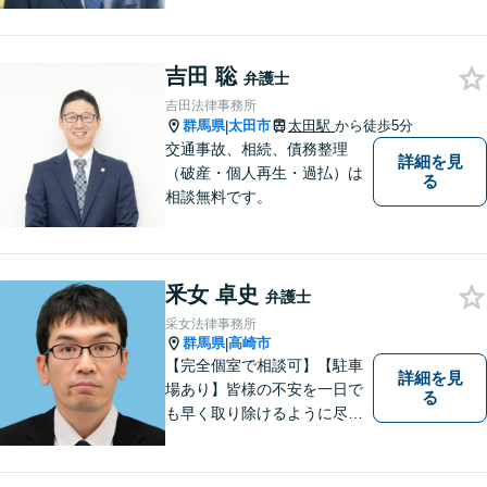
務整理・不貞慰謝料請求・労
災は相談料初回無料】＼20名
以上の弁護士が所属／チーム
で連携し、問題解決に向けて
吉田 聡
弁護士
取り組みます。おひとりで悩
吉田法律事務所
まずに、お気軽にお問い合わ
群馬県
太田市
太田駅
から徒歩5分
|
せください。
交通事故、相続、債務整理
詳細を見
（破産・個人再生・過払）は
る
相談無料です。
釆女 卓史
弁護士
采女法律事務所
群馬県
高崎市
|
【完全個室で相談可】【駐車
詳細を見
場あり】皆様の不安を一日で
る
も早く取り除けるように尽力
いたします。 料金は、分かり
易く、柔軟に対応いたしま
す。ご相談お待ちしておりま