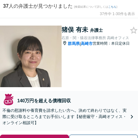
37
人の弁護士が見つかりました
(検索結果について詳しくは
こちら
)
37件中 1-30件を表示
猪俣 有未
弁護士
石原・関・猿谷法律事務所 高崎オフィス
群馬県
高崎市
営業時間：本日定休日
|
140万円を超える債権回収
不倫の慰謝料や養育費を請求したい方へ。決めて終わりではなく、実
際に受け取るところまでお手伝いします【秘密厳守・高崎オフィス・
オンライン相談可】