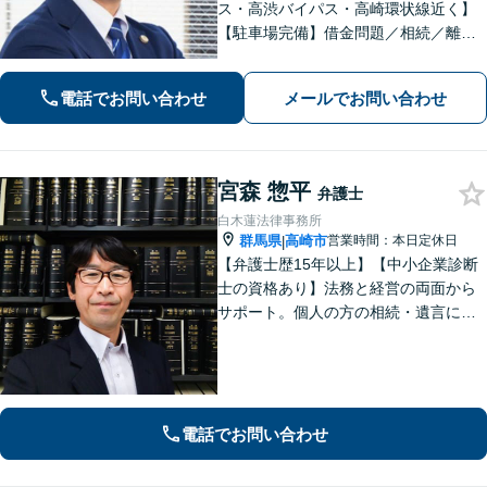
ス・高渋バイパス・高崎環状線近く】
【駐車場完備】借金問題／相続／離婚
／刑事事件／交通事故等のご相談に幅
広く対応しております。丁寧なヒアリ
電話でお問い合わせ
メールでお問い合わせ
ングとコミュニケーションを重ねるこ
とを大切にしております【休日・夜間
対応可】
宮森 惣平
弁護士
白木蓮法律事務所
群馬県
高崎市
営業時間：本日定休日
|
【弁護士歴15年以上】【中小企業診断
士の資格あり】法務と経営の両面から
サポート。個人の方の相続・遺言にも
対応。【セカンドオピニオン対応可】
事業承継やPMI等への助言も可能で
す。法律的な視点だけでなく経営全体
を見渡し、実効性のあるアドバイスを
提供。
電話でお問い合わせ