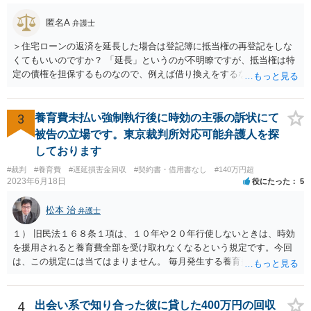
匿名A
弁護士
＞住宅ローンの返済を延長した場合は登記簿に抵当権の再登記をしな
くてもいいのですか？ 「延長」というのが不明瞭ですが、抵当権は特
定の債権を担保するものなので、例えば借り換えをするなどしてあら
たに別の契約をしたのであれば、前の抵当権を抹消した上で新たに抵
当権を付けるでしょう。そうではなく、単に返済スケジュールを変更
したということであれば、債権として同一ですからあらためて登記は
3
養育費未払い強制執行後に時効の主張の訴状にて
しないでしょう。 それにそもそも、抵当権の登記は、借りた時期や利
被告の立場です。東京裁判所対応可能弁護人を探
息などは記載されますが、終期については登記されません。
しております
#裁判
#養育費
#遅延損害金回収
#契約書・借用書なし
#140万円超
2023年6月18日
役にたった
5
松本 治
弁護士
１） 旧民法１６８条１項は、１０年や２０年行使しないときは、時効
を援用されると養育費全部を受け取れなくなるという規定です。今回
は、この規定には当てはまりません。 毎月発生する養育費債権の方は
「定期金債権」ではなく、「定期給付債権」といい、旧民法１６９条
により、５年で時効にかかります。 ２） 強制執行により時効は中断
（更新）されるので、その時点で時効未完成のもののみ受け取れま
4
出会い系で知り合った彼に貸した400万円の回収