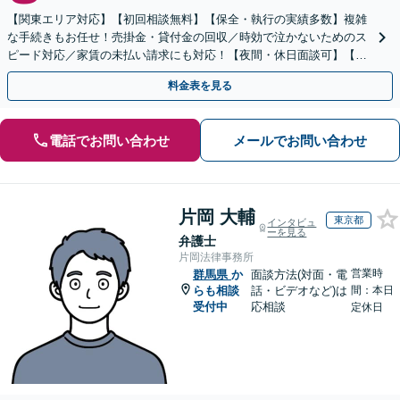
【関東エリア対応】【初回相談無料】【保全・執行の実績多数】複雑
な手続きもお任せ！売掛金・貸付金の回収／時効で泣かないためのス
ピード対応／家賃の未払い請求にも対応！【夜間・休日面談可】【完
全個室】
料金表を見る
電話でお問い合わせ
メールでお問い合わせ
片岡 大輔
東京都
インタビュ
ーを見る
弁護士
片岡法律事務所
営業時
群馬県
か
面談方法(対面・電
らも相談
話・ビデオなど)は
間：本日
受付中
応相談
定休日