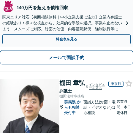
140万円を超える債権回収
関東エリア対応【初回相談無料｜中小企業支援に注力】企業内弁護士
の経験あり！様々な視点から、効果的な手段を選択。事業を止めない
よう、スムーズに対応。対面の催促、内容証明郵便、強制執行等に精
通。お困りの方はすぐにご相談を【オンライン面談◎】
料金表を見る
メールで面談予約
棚田 章弘
東京都
インタビュ
ーを見る
弁護士
棚田法律事務所
営業時
群馬県
か
面談方法(対面・電
らも相談
話・ビデオなど)は
間：本日
受付中
応相談
定休日