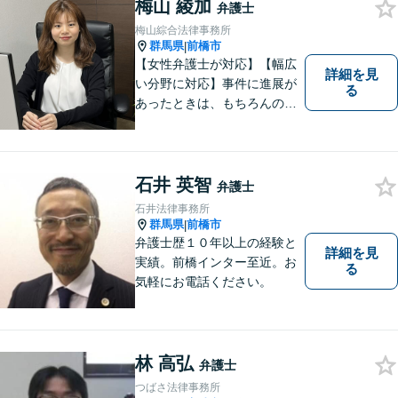
梅山 綾加
能】
弁護士
梅山綜合法律事務所
群馬県
前橋市
|
【女性弁護士が対応】【幅広
詳細を見
い分野に対応】事件に進展が
る
あったときは、もちろんのこ
と、事件に進展がなかったと
しても、定期的にご連絡する
ように心がけております。ご
相談者様のお話を丁寧にお聞
石井 英智
弁護士
きし、常にご依頼者様に寄り
石井法律事務所
添った弁護活動をしておりま
群馬県
前橋市
|
す。
弁護士歴１０年以上の経験と
詳細を見
実績。前橋インター至近。お
る
気軽にお電話ください。
林 高弘
弁護士
つばさ法律事務所