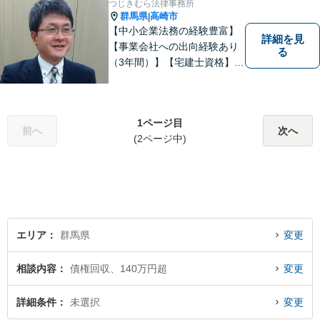
つじきむら法律事務所
群馬県
高崎市
|
【中小企業法務の経験豊富】
詳細を見
【事業会社への出向経験あり
る
（3年間）】【宅建士資格】信
頼・丁寧・研鑽
1ページ目
前へ
次へ
(2ページ中)
エリア
群馬県
変更
相談内容
債権回収、140万円超
変更
詳細条件
未選択
変更