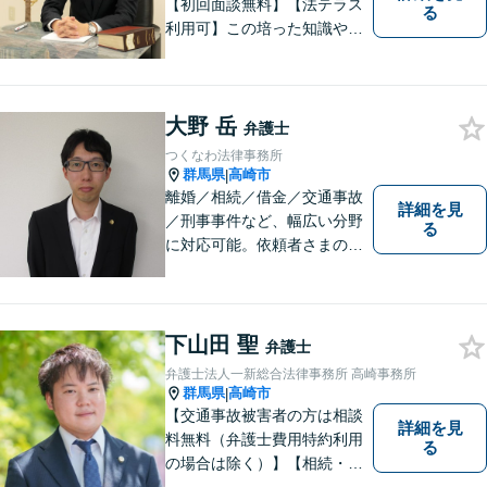
【初回面談無料】【法テラス
る
利用可】この培った知識や経
験と、迅速かつ誠実な対応を
礎として、地域社会に貢献し
て参りたいと考えておりま
大野 岳
す。お気軽にご相談くださ
弁護士
い。
つくなわ法律事務所
群馬県
高崎市
|
離婚／相続／借金／交通事故
詳細を見
／刑事事件など、幅広い分野
る
に対応可能。依頼者さまの状
況を十分にヒアリングし、あ
らゆる観点から解決策をご提
案してまいります。お気軽に
ご相談ください。【完全個
下山田 聖
弁護士
室】【専用駐車場あり】
弁護士法人一新総合法律事務所 高崎事務所
群馬県
高崎市
|
【交通事故被害者の方は相談
詳細を見
料無料（弁護士費用特約利用
る
の場合は除く）】【相続・債