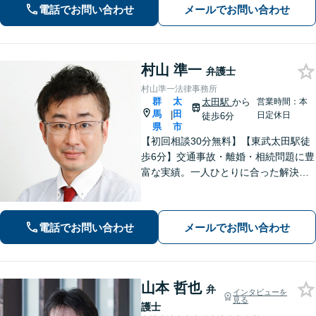
電話でお問い合わせ
メールでお問い合わせ
心がけています。交通事故、刑事事
件、医療問題などにも対応【休日の対
応可】
村山 準一
弁護士
村山準一法律事務所
群
太
太田駅
から
営業時間：本
馬
田
|
日定休日
徒歩6分
県
市
【初回相談30分無料】【東武太田駅徒
歩6分】交通事故・離婚・相続問題に豊
富な実績。一人ひとりに合った解決方
法で納得できる解決を目指します。依
頼者ファーストで迅速対応。企業法務
もご相談ください。
電話でお問い合わせ
メールでお問い合わせ
山本 哲也
弁
インタビューを
見る
護士