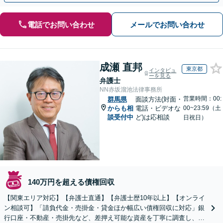
電話でお問い合わせ
メールでお問い合わせ
成瀬 直邦
東京都
インタビュ
ーを見る
弁護士
NN赤坂溜池法律事務所
営業時間：00:
群馬県
面談方法(対面・
からも相
電話・ビデオな
00~23:59（土
談受付中
ど)は応相談
日祝日）
140万円を超える債権回収
【関東エリア対応】【弁護士直通】【弁護士歴10年以上】【オンライ
ン相談可】「請負代金・売掛金・貸金ほか幅広い債権回収に対応」銀
行口座・不動産・売掛先など、差押え可能な資産を丁寧に調査し、効