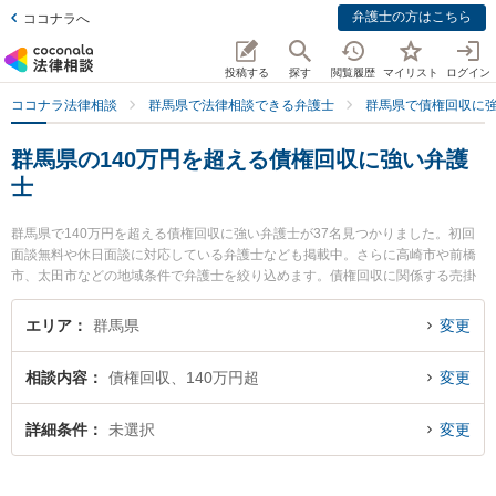
弁護士の方はこちら
ココナラへ
投稿する
探す
閲覧履歴
マイリスト
ログイン
ココナラ法律相談
群馬県で法律相談できる弁護士
群馬県で債権回収に
群馬県の140万円を超える債権回収に強い弁護
士
群馬県で140万円を超える債権回収に強い弁護士が37名見つかりました。初回
面談無料や休日面談に対応している弁護士なども掲載中。さらに高崎市や前橋
市、太田市などの地域条件で弁護士を絞り込めます。債権回収に関係する売掛
金回収や債権回収代行、債権の時効中断等の細かな分野での絞り込み検索もで
き便利です。特に石原・関・猿谷法律事務所 高崎オフィスの猪俣 有未弁護士や
エリア
群馬県
変更
山田穂積法律事務所の山田 穂積弁護士、髙野法律事務所の髙野 鉄平弁護士のプ
ロフィール情報や弁護士費用、強みなどが注目されています。『群馬県で土日
相談内容
債権回収、140万円超
変更
や夜間に発生した140万円を超える債権回収のトラブルを今すぐに弁護士に相
談したい』『140万円を超える債権回収のトラブル解決の実績豊富な近くの弁
護士を検索したい』『初回相談無料で140万円を超える債権回収を法律相談で
詳細条件
未選択
変更
きる群馬県内の弁護士に相談予約したい』などでお困りの相談者さんにおすす
めです。