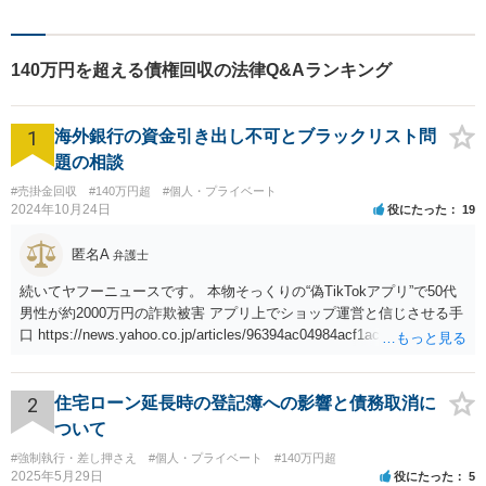
140万円を超える債権回収の法律Q&Aランキング
1
海外銀行の資金引き出し不可とブラックリスト問
題の相談
#売掛金回収
#140万円超
#個人・プライベート
2024年10月24日
役にたった
19
匿名A
弁護士
続いてヤフーニュースです。 本物そっくりの“偽TikTokアプリ”で50代
男性が約2000万円の詐欺被害 アプリ上でショップ運営と信じさせる手
口 https://news.yahoo.co.jp/articles/96394ac04984acf1acaa293f13ccf5
009d26bfe6
2
住宅ローン延長時の登記簿への影響と債務取消に
ついて
#強制執行・差し押さえ
#個人・プライベート
#140万円超
2025年5月29日
役にたった
5