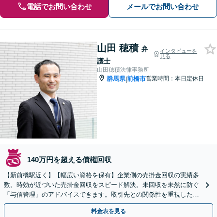
電話でお問い合わせ
メールでお問い合わせ
山田 穂積
弁
インタビューを
見る
護士
山田穂積法律事務所
群馬県
前橋市
営業時間：本日定休日
|
140万円を超える債権回収
【新前橋駅近く】【幅広い資格を保有】企業側の売掛金回収の実績多
数。時効が近づいた売掛金回収をスピード解決。未回収を未然に防ぐ
「与信管理」のアドバイスできます。取引先との関係性を重視した円
満解決に定評あり。
料金表を見る