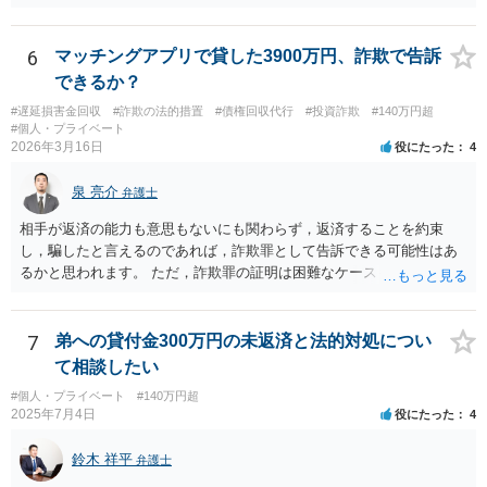
精神的ストレスに対する賠償を請求することは出来ますか？ お金の額
や物の時価相当額の請求はできます。 ただ、慰謝料は難しいと思いま
す。
6
マッチングアプリで貸した3900万円、詐欺で告訴
できるか？
#遅延損害金回収
#詐欺の法的措置
#債権回収代行
#投資詐欺
#140万円超
#個人・プライベート
2026年3月16日
役にたった
4
泉 亮介
弁護士
相手が返済の能力も意思もないにも関わらず，返済することを約束
し，騙したと言えるのであれば，詐欺罪として告訴できる可能性はあ
るかと思われます。 ただ，詐欺罪の証明は困難なケースも多く，民事
上での返済請求，返還訴訟を検討された方が良いかと思われます。
7
弟への貸付金300万円の未返済と法的対処につい
て相談したい
#個人・プライベート
#140万円超
2025年7月4日
役にたった
4
鈴木 祥平
弁護士