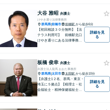
大谷 雅昭
弁護士
けやき通り法律事務所
群馬県
前橋市
前橋駅
から徒歩6分
|
【初回相談３０分無料】【法
詳細を見
テラス利用可】 前橋駅北口
る
けやき通りにある法律事務所
です。民事事件，家事事件を
中心に，広くご相談，ご依頼
を受けております。
板橋 俊幸
弁護士
弁護士法人龍馬 おおた事務所
群馬県
太田市
太田駅
から徒歩10分
|
【弁護士1２名、群馬・東京・
詳細を見
埼玉に５拠点】【税理士・社
る
会福祉士・精神保健福祉士が
所属】 【介護・福祉事業者の
サポートに注力】【土曜・夜
間相談可能】【出張相談可