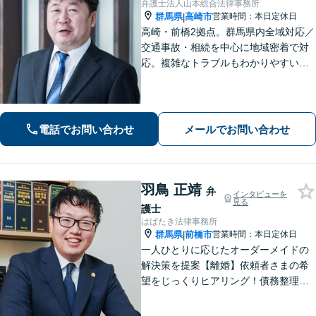
弁護士法人山本総合法律事務所
群馬県
高崎市
営業時間：本日定休日
|
高崎・前橋2拠点。群馬県内全域対応／
交通事故・相続を中心に地域密着で対
応。複雑なトラブルもわかりやすい言
葉で迅速に解決へ導きます。丁寧な説
明と明確な費用提示をお約束。電話・
WEB相談可。まずはお気軽にご相談く
ださい。
電話でお問い合わせ
メールでお問い合わせ
羽鳥 正靖
弁
インタビューを
見る
護士
はばたき法律事務所
群馬県
前橋市
営業時間：本日定休日
|
一人ひとりに応じたオーダーメイドの
解決策を提案【離婚】依頼者さまの希
望をじっくりヒアリング！債務整理の
手続きもサポート【借金】遺産分割協
議から生前の相続対策まで対応【相