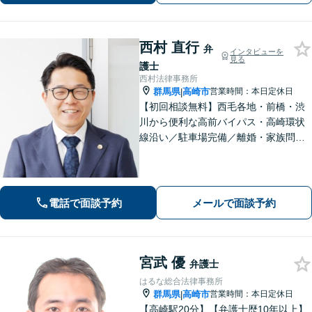
西村 直行
弁
インタビューを
見る
護士
西村法律事務所
群馬県
高崎市
営業時間：本日定休日
|
【初回相談無料】西毛各地・前橋・渋
川から便利な高前バイパス・高崎環状
線沿い／駐車場完備／離婚・家族問
題・男女問題のお悩み・不安を解決／
オーダーメイドの解決「相続問題の解
決実績豊富」／法改正・最新情報に敏
感にアンテナを張り正しい手続で遺産
電話で面談予約
メールで面談予約
分割を実現
宮武 優
弁護士
はるな総合法律事務所
群馬県
高崎市
営業時間：本日定休日
|
【高崎駅20分】【弁護士歴10年以上】