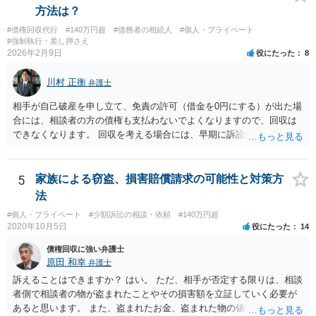
す。 ３） 請求できなくなる理由はないと思います。ただ、額としては
方法は？
大きくならないとは思います。 ４） 援用が認められれば、時効が完成
#債権回収代行
#140万円超
#債務者の相続人
#個人・プライベート
していた債権は、起算日にさかのぼって消滅します（民法１４４
#強制執行・差し押さえ
条）。（「強制執行債権」が何を指すかが分かりません。時効にかか
2026年2月9日
役にたった
8
らない部分は、引き続き強制執行可能です。） ５） 約束した支払日
（月ごと）が、強制執行の５年以上前の分は、時効の援用により消滅
川村 正衡
弁護士
します。請求できるのは、それ以降の分となります。未払の発生よ
り、強制執行を基準に考えた方が分かりやすいでしょう。 > また、こ
相手が自己破産を申し立て、免責の許可（借金を0円にする）が出た場
の様な案件を請け負って頂けるものなのでしょうか？ こちらの立場を
合には、相談者の方の債権も支払わないでよくなりますので、回収は
主張する余地があれば、依頼する価値はあると思います。「支払い意
できなくなります。 回収を考える場合には、早期に訴訟提起などを進
思表示があったと思われるエビデンス」のあたりを吟味する必要があ
めた方が良いと思います。
りそうです。
5
家族による窃盗、損害賠償請求の可能性と対策方
法
#個人・プライベート
#少額訴訟の相談・依頼
#140万円超
2020年10月5日
役にたった
14
債権回収に強い弁護士
原田 和幸
弁護士
訴えることはできますか？ はい。 ただ、相手が否定する限りは、相談
者側で相談者の物が盗まれたことやその損害額を立証していく必要が
あると思います。 また、盗まれたお金、盗まれた物の値段分のお金、