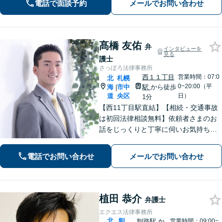
解決を目指します。刑事事件、離婚問
電話で面談予約
メールでお問い合わせ
題、企業法務など幅広く対応できます
髙橋 友佑
弁
インタビューを
見る
護士
さっぽろ法律事務所
西１１丁目
営業時間：07:0
北
札幌
0~20:00（平
海
市中
駅
から徒歩
|
道
央区
日）
1分
【西11丁目駅直結】【相続・交通事故
は初回法律相談無料】依頼者さまのお
話をじっくりと丁寧に伺いお気持ちに
寄り添いながら最善の解決策を共に考
えていきます。弁護士に相談するだけ
電話でお問い合わせ
メールでお問い合わせ
でも解決の道筋が見えて気持ちが楽に
なることもあります。お気軽にご相談
ください。
植田 恭介
弁護士
エクエス法律事務所
北
釧
釧路駅
か
営業時間：09:00~