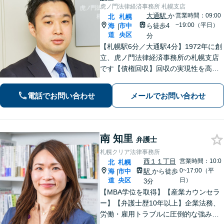
虎ノ門法律経済事務所 札幌支店
大通駅
か
営業時間：09:00
北
札幌
~19:00（平日）
海
市中
ら徒歩4
|
道
央区
分
【札幌駅6分／大通駅4分】1972年に創
立、虎ノ門法律経済事務所の札幌支店
です【債権回収】回収の実現性を高め
るために、的確かつ迅速な対応を心が
けます【労働・雇用】労使双方の対応
電話でお問い合わせ
メールでお問い合わせ
経験を活かし、相談者さまのご要望に
沿った解決策をご提案いたします
南 知里
弁護士
札幌クリア法律事務所
西１１丁目
営業時間：10:0
北
札幌
0~17:00（平
海
市中
駅
から徒歩
|
道
央区
日）
3分
【MBA学位を取得】【産業カウンセラ
ー】【弁護士歴10年以上】企業法務、
労働・雇用トラブルに圧倒的な強みあ