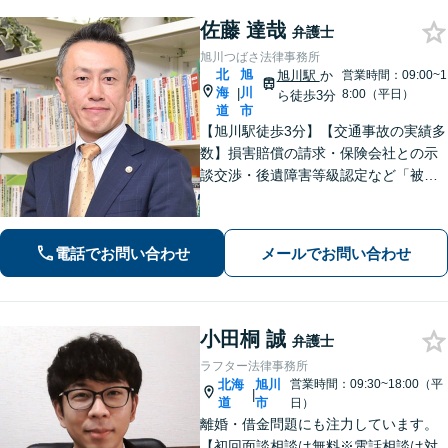
佐藤 達哉
弁護士
旭川つばさ法律事務所
北
旭
旭川駅
か
営業時間：09:00~1
海
川
|
8:00（平日）
ら徒歩3分
道
市
【旭川駅徒歩3分】【交通事故の実績多
数】損害賠償の請求・保険会社との示
談交渉・後遺障害等級認定など「被害
者専門の弁護士」として完全成功報酬
で承ります！／人身事故・死亡事故な
ど、事故に遭われたらまずご相談を
電話でお問い合わせ
メールでお問い合わせ
【初回相談無料】【ビデオ面談可】
小田桐 誠
弁護士
ラフター法律事務所
北海
旭川
営業時間：09:30~18:00（平
|
道
市
日）
離婚・借金問題にも注力しています。
【初回面談相談は無料※電話相談は対