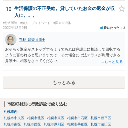
10
生活保護の不正受給。貸していたお金の返金が収
入に。。。
#行政訴訟
#個人・プライベート
#国や自治体
2022年12月9日
役にたった
2
寺林 智栄
弁護士
おそらく返金がストップするようであれば弁護士に相談して回収する
ように言われると思いますので、その場合には法テラスが利用できる
弁護士に相談なさってください。
もっとみる
市区町村別に行政訴訟で絞り込む
札幌市内
札幌市中央区
札幌市北区
札幌市東区
札幌市白石区
札幌市豊平区
札幌市南区
札幌市西区
札幌市厚別区
札幌市手稲区
札幌市清田区