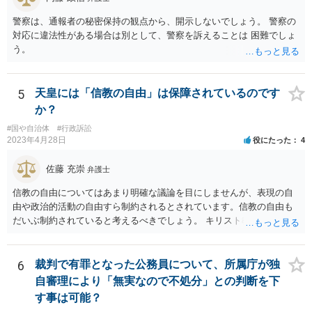
が、全課程を修了したという事実について記載されており、卒業式時
点では、そのこと自体は過去の事実として間違いないので、卒業証書
警察は、通報者の秘密保持の観点から、開示しないでしょう。 警察の
自体の無効かどうかという法的な効力を議論するものではないでしょ
対応に違法性がある場合は別として、警察を訴えることは 困難でしょ
う。 問題は、証書そのものではなく、在学中に何らかの問題を起こし
う。
て学籍を剥奪されたかどうか、ということなので、厳密に言えば卒業
証書自体の議論とは直接関係しないと思います。
5
天皇には「信教の自由」は保障されているのです
か？
#国や自治体
#行政訴訟
2023年4月28日
役にたった
4
佐藤 充崇
弁護士
信教の自由についてはあまり明確な議論を目にしませんが、表現の自
由や政治的活動の自由すら制約されるとされています。信教の自由も
だいぶ制約されていると考えるべきでしょう。 キリスト教の信仰につ
いても、心の中で思うだけなら可能かもしれませんが、その信仰を理
由に宮中の祭祀・儀礼に関する儀式を拒否したり、それら儀式の遂行
を批判する意見を公にすることが無制限に許されるとは思えません。
6
裁判で有罪となった公務員について、所属庁が独
自審理により「無実なので不処分」との判断を下
す事は可能？