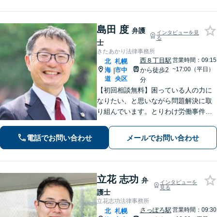
島田 度
弁護
インタビューを見
る
士
きたあかり法律事務所
西８丁目駅
営業時間：09:15
北
札幌
~17:00（平日）
海
市中
から徒歩2
|
道
央区
分
【初回相談無料】困っている人の力に
なりたい、と思いながら問題解決に取
り組んでいます。とりわけ労働事件
（労災、過労死）、や家事事件（離
婚、相続等）に力を入れてきました。
電話でお問い合わせ
メールでお問い合わせ
「お願いして良かった」そうお言葉を
いただくことが何より嬉しいです【西1
1丁目駅5分】
立花 志功
弁
インタビューを
見る
護士
立花志功法律事務所
さっぽろ駅
営業時間：09:30
北
札幌