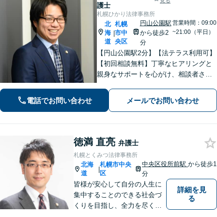
見る
護士
札幌ひかり法律事務所
円山公園駅
営業時間：09:00
北
札幌
~21:00（平日）
海
市中
から徒歩2
|
道
央区
分
【円山公園駅2分】【法テラス利用可】
【初回相談無料】丁寧なヒアリングと
親身なサポートを心がけ、相談者さま
に満足してもらえる結果を目指しま
す。離婚や労働、相続など幅広い分野
電話でお問い合わせ
メールでお問い合わせ
に対応しておりますので、ぜひご相談
ください。【電話相談可】【休日・夜
間面談可】
徳満 直亮
弁護士
札幌とくみつ法律事務所
中央区役所前駅
から徒歩1
北海
札幌市中央
|
道
区
分
皆様が安心して自分の人生に
詳細を見
集中することのできる社会づ
る
くりを目指し、全力を尽くし
ます。 皆様へ安心をお届けす