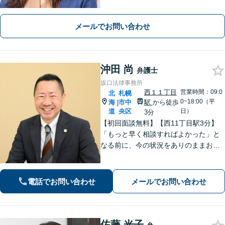
り！【宅地建物取引士試験合格】土地
が絡む不動産や相続トラブルにも深い
知見！講演セミナー多数、分かりやす
メールでお問い合わせ
い説明【初回相談無料】
沖田 尚
弁護士
坂口法律事務所
西１１丁目
営業時間：09:0
北
札幌
0~18:00（平
海
市中
駅
から徒歩
|
道
央区
日）
3分
【初回面談無料】【西11丁目駅3分】
「もっと早く相談すればよかった」と
なる前に、今の状況をありのままお聞
かせください！状況や立場に合った解
決策を一緒に考えて具体的な解決を導
くことができます。【電話・メール・
電話でお問い合わせ
メールでお問い合わせ
WEB相談可】
佐藤 光子