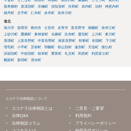
留寿都村
喜茂別町
京極町
倶知安町
共和町
岩内町
泊村
神恵内村
積丹町
古平町
仁木町
余市町
赤井川村
道北
旭川市
留萌市
稚内市
士別市
名寄市
富良野市
南幌町
奈井江町
上砂川町
鷹栖町
東神楽町
当麻町
比布町
愛別町
上川町
東川町
美瑛町
上富良野町
中富良野町
南富良野町
和寒町
剣淵町
下川町
増毛町
小平町
苫前町
羽幌町
初山別村
遠別町
天塩町
猿払村
浜頓別町
中頓別町
枝幸町
豊富町
礼文町
利尻町
利尻富士町
幌延町
新得町
清水町
ココナラ法律相談について
ココナラ法律相談とは
ご意見・ご要望
法律Q&A
利用規約
法律相談コラム
プライバシーポリシー
ココナラとは
外部送信ポリシー