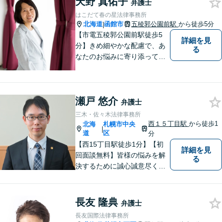
天野 真佑子
弁護士
交通事故被害の方の対応実績
はこだて春の星法律事務所
多数
北海道
函館市
五稜郭公園前駅
から徒歩5分
|
【市電五稜郭公園前駅徒歩5
詳細を見
分】きめ細やかな配慮で、あ
る
なたのお悩みに寄り添って対
応します。新しい人生のスタ
ートが切れるよう、法律のプ
ロとして最後までサポート。
瀬戸 悠介
お気軽にご相談ください。
弁護士
三木・佐々木法律事務所
西１５丁目駅
から徒歩1
北海
札幌市中央
|
道
区
分
【西15丁目駅徒歩1分】【初
詳細を見
回面談無料】皆様の悩みを解
る
決するために誠心誠意尽くし
て参ります。相談者や依頼者
の方の心情に共感しながら、
客観的視点も忘れません。
長友 隆典
弁護士
【当日／夜間／休日対応可】
長友国際法律事務所
事件の見通しと費用の見込額