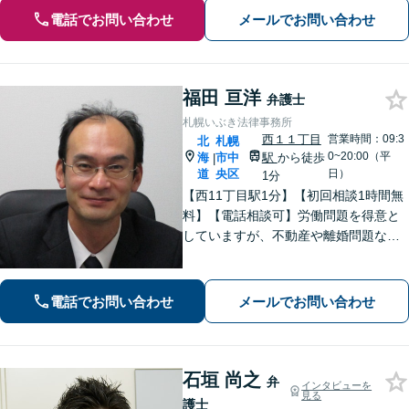
電話でお問い合わせ
メールでお問い合わせ
福田 亘洋
弁護士
札幌いぶき法律事務所
西１１丁目
営業時間：09:3
北
札幌
0~20:00（平
海
市中
駅
から徒歩
|
道
央区
日）
1分
【西11丁目駅1分】【初回相談1時間無
料】【電話相談可】労働問題を得意と
していますが、不動産や離婚問題など
幅広く対応可能です。相談者さまと真
摯に向き合う姿勢を大切にしており、
話しやすい雰囲気作りを心がけており
電話でお問い合わせ
メールでお問い合わせ
ます。お困りの際は、ぜひご相談くだ
さい。
石垣 尚之
弁
インタビューを
見る
護士