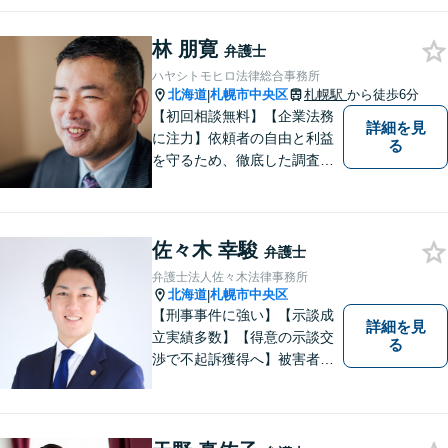
るため、最善のリーガルサー
ビスのご提供を心がけており
林 朋寛
弁護士
ます。
ハヤシトモヒロ法律総合事務所
北海道
札幌市中央区
札幌駅
から徒歩6分
|
【初回相談無料】【企業法務
詳細を見
に注力】依頼者の自由と利益
る
を守るため、徹底した調査・
検討の上で、事件・相談に対
応することを心がけていま
す。専門的な問題でも分かり
佐々木 幸駿
やすい説明をすること、動き
弁護士
のあった都度の報告をして、
弁護士法人佐々木法律事務所
依頼者の不安や疑問の解消に
北海道
札幌市中央区
|
努めています。
【刑事事件に強い】【示談成
詳細を見
立実績多数】【得意の示談交
る
渉で不起訴獲得へ】被害者感
情にも配慮した丁寧な示談交
渉【すぐに接見に駆けつけま
す】スピード対応で少しでも
早い釈放へ！離婚トラブル／