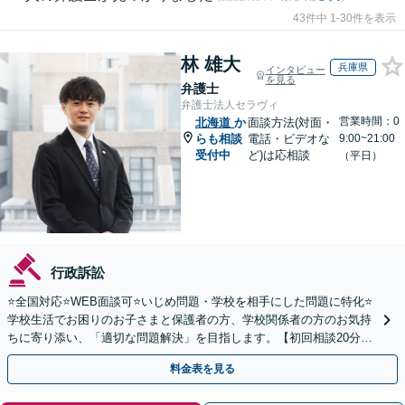
43件中 1-30件を表示
林 雄大
兵庫県
インタビュー
を見る
弁護士
弁護士法人セラヴィ
営業時間：0
北海道
か
面談方法(対面・
らも相談
電話・ビデオな
9:00~21:00
受付中
ど)は応相談
（平日）
行政訴訟
⭐️全国対応⭐️WEB面談可⭐️いじめ問題・学校を相手にした問題に特化⭐️
学校生活でお困りのお子さまと保護者の方、学校関係者の方のお気持
ちに寄り添い、「適切な問題解決」を目指します。【初回相談20分無
料】
料金表を見る