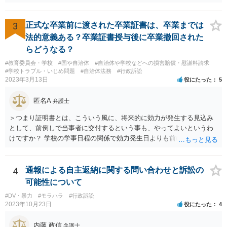
ています。 請願を行おうとする官公署にまず問いあわせるのが比較的
しろ今回を苦い薬（良い教訓）として反省し、次回から「前の車は赤
スムースかと思います。
で右折進行したけど、自分は右折進行を思いとどまった」と交通ルー
3
正式な卒業前に渡された卒業証書は、卒業までは
ルを遵守するドライバーになってほしいと期待しています。
法的意義ある？卒業証書授与後に卒業撤回された
らどうなる？
#教育委員会・学校
#国や自治体
#自治体や学校などへの損害賠償・慰謝料請求
#学校トラブル・いじめ問題
#自治体法務
#行政訴訟
2023年3月13日
役にたった
5
匿名A
弁護士
＞つまり証明書とは、こういう風に、将来的に効力が発生する見込み
として、前倒しで当事者に交付するという事も、やってよいというわ
けですか？ 学校の学事日程の関係で効力発生日よりも前に交付したか
らとしても、効力発生日が記載されている証明書の効力に影響はない
でしょう。 両者をそろえるに越したことはないですが、卒業式の日程
自体は各学校によって慣例として定められることが多いですし、学籍
4
通報による自主返納に関する問い合わせと訴訟の
離脱日も、学校によって異なるようですから、そのこと自体に特に問
可能性について
題はないでしょう。 ＞万一、効力発生日より前に、その効力が無効と
#DV・暴力
#モラハラ
#行政訴訟
なる出来事が起こったとしたら、その証明書は効力を発生する事な
2023年10月23日
役にたった
4
く、証明書としては無効化されるということですね？ そう考えるのが
自然でしょう。 ただし、卒業証書自体は、通常記載されている内容
内藤 政信
弁護士