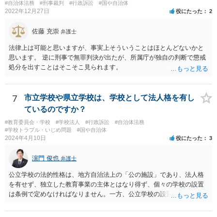
#自治体法務
#刑事裁判
#行政訴訟
#国や自治体
2022年12月27日
役にたった
2
佐藤 充崇
弁護士
法律上は可能と思いますが、事実上そういうことはほとんどないかと
思います。 逆に刑事で無罪判決が出たが、所属庁が独自の判断で懲戒
処分を出すことはそこそこ見られます。
7
市立学校や県立学校は、学校として法人格を有し
ているのですか？
#教育委員会・学校
#学校法人
#行政訴訟
#自治体法務
#学校トラブル・いじめ問題
#国や自治体
2024年4月10日
役にたった
3
濵門 俊也
弁護士
公立学校の法的性格は、地方自治法上の「公の施設」であり、法人格
を有せず、独立した教育事業の主体とはなり得ず、個々の学校の設置
は条例で定めなければなりません。一方、公立学校の設置者である地
方公共団体は地方自治法上「法人とする。」と規定され、法律上の権
利義務の主体となる法人格を有し、教育事業の主体となっています。