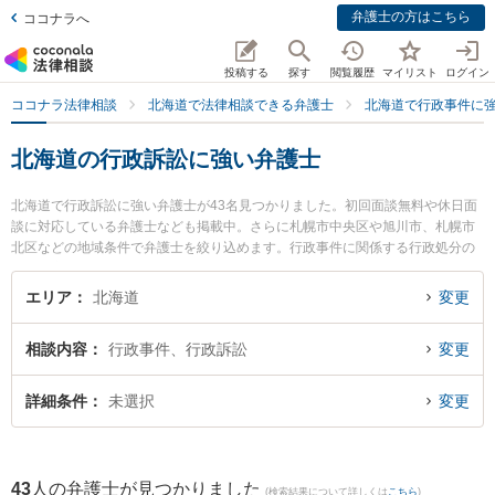
弁護士の方はこちら
ココナラへ
投稿する
探す
閲覧履歴
マイリスト
ログイン
ココナラ法律相談
北海道で法律相談できる弁護士
北海道で行政事件に
北海道の行政訴訟に強い弁護士
北海道で行政訴訟に強い弁護士が43名見つかりました。初回面談無料や休日面
談に対応している弁護士なども掲載中。さらに札幌市中央区や旭川市、札幌市
北区などの地域条件で弁護士を絞り込めます。行政事件に関係する行政処分の
不服申立てや住民訴訟、抗告訴訟（処分取り消し等）等の細かな分野での絞り
込み検索もでき便利です。特に札幌いぶき法律事務所の福田 亘洋弁護士や虎ノ
エリア
北海道
変更
門法律経済事務所 札幌支店の石垣 尚之弁護士、札幌クリア法律事務所の南 知
里弁護士のプロフィール情報や弁護士費用、強みなどが注目されています。
相談内容
行政事件、行政訴訟
変更
『北海道で土日や夜間に発生した行政訴訟のトラブルを今すぐに弁護士に相談
したい』『行政訴訟のトラブル解決の実績豊富な近くの弁護士を検索したい』
『初回相談無料で行政訴訟を法律相談できる北海道内の弁護士に相談予約した
詳細条件
未選択
変更
い』などでお困りの相談者さんにおすすめです。
43
人の弁護士が見つかりました
(検索結果について詳しくは
こちら
)