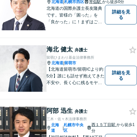
北海道
札幌市西区
琴似駅
から徒歩0分
|
を正確に説明します。お気軽
北海道の国際弁護士長友隆典
詳細を見
にご相談下さい。
です。皆様の「困った」を
る
「良かった」に！まずはご相
談ください。 水産業経営アド
バイザーとして，農林水産
業・地域振興のお手伝いもし
海北 健太
ています。 English available
弁護士
英語対応可
留萌ひまわり基金法律事務所
北海道
留萌市
|
【北海道留萌市/留萌ICより約
詳細を見
5分】誰にも話せず抱えてきた
る
不安や、長く心に残るモヤモ
ヤ──どうぞ安心してお聞かせ
ください。あなたの想いに丁
寧に寄り添いながら、これか
らの一歩を一緒に見つけてい
阿部 迅生
弁護士
きます。【駐車場あり】【地
三木・佐々木法律事務所
域密着型】
西１５丁目駅
から徒歩1
北海
札幌市中央
|
道
区
分