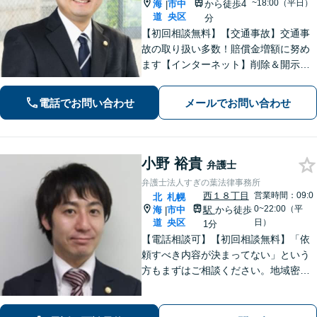
~18:00（平日）
海
市中
から徒歩4
|
道
央区
分
【初回相談無料】【交通事故】交通事
故の取り扱い多数！賠償金増額に努め
ます【インターネット】削除＆開示請
求はお任せ！書き込んだ方も対応【刑
事事件】超速対応！【電話・メール相
電話でお問い合わせ
メールでお問い合わせ
談可】【大通駅／札幌駅5分】
小野 裕貴
弁護士
弁護士法人すぎの葉法律事務所
西１８丁目
営業時間：09:0
北
札幌
0~22:00（平
海
市中
駅
から徒歩
|
道
央区
日）
1分
【電話相談可】【初回相談無料】「依
頼すべき内容が決まってない」という
方もまずはご相談ください。地域密着
型の事務所として、相談者さま一人ひ
とりと向き合い、「迅速かつ有利」な