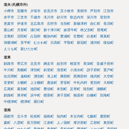
道央 (札幌市外)
小樽市
室蘭市
夕張市
岩見沢市
苫小牧市
美唄市
芦別市
江別市
赤平市
三笠市
千歳市
滝川市
砂川市
歌志内市
深川市
登別市
恵庭市
伊達市
北広島市
石狩市
当別町
新篠津村
由仁町
長沼町
栗山町
月形町
浦臼町
新十津川町
妹背牛町
秩父別町
雨竜町
北竜町
沼田町
占冠村
幌加内町
豊浦町
壮瞥町
白老町
厚真町
洞爺湖町
安平町
むかわ町
日高町
平取町
新冠町
浦河町
様似町
えりも町
新ひだか町
道東
釧路市
帯広市
北見市
網走市
紋別市
根室市
美深町
音威子府村
中川町
美幌町
津別町
斜里町
清里町
小清水町
訓子府町
置戸町
佐呂間町
遠軽町
湧別町
滝上町
興部町
西興部村
雄武町
大空町
音更町
士幌町
上士幌町
鹿追町
芽室町
中札内村
更別村
大樹町
広尾町
幕別町
池田町
豊頃町
本別町
足寄町
陸別町
浦幌町
釧路町
厚岸町
浜中町
標茶町
弟子屈町
鶴居村
白糠町
別海町
中標津町
標津町
羅臼町
道南
函館市
北斗市
松前町
福島町
知内町
木古内町
七飯町
鹿部町
森町
八雲町
長万部町
江差町
上ノ国町
厚沢部町
乙部町
奥尻町
今金町
せたな町
島牧村
寿都町
黒松内町
蘭越町
ニセコ町
真狩村