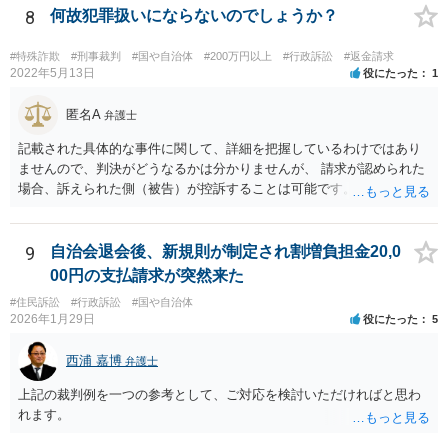
ちなみに、公立学校は教育行政組織上の取扱いとしては「教育機関」
8
何故犯罪扱いにならないのでしょうか？
であり、校舎・校地等は地方自治法上「行政財産」とされています。
#特殊詐欺
#刑事裁判
#国や自治体
#200万円以上
#行政訴訟
#返金請求
2022年5月13日
役にたった
1
匿名A
弁護士
記載された具体的な事件に関して、詳細を把握しているわけではあり
ませんので、判決がどうなるかは分かりませんが、 請求が認められた
場合、訴えられた側（被告）が控訴することは可能です。 控訴が認め
られるかどうかは分かりませんが、控訴して判決内容を争うこと自体
はできます。 実際に被告に資産がないとなれば、判決で請求が認めら
れたとしても、回収はできません。
9
自治会退会後、新規則が制定され割増負担金20,0
00円の支払請求が突然来た
#住民訴訟
#行政訴訟
#国や自治体
2026年1月29日
役にたった
5
西浦 嘉博
弁護士
上記の裁判例を一つの参考として、ご対応を検討いただければと思わ
れます。