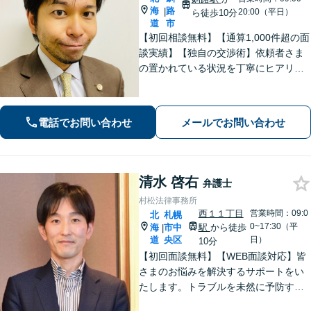
海
路
|
20:00（平日）
ら徒歩10分
道
市
【初回相談無料】【通算1,000件超の面
談実績】【独自の交渉術】依頼者さま
の置かれている状況を丁寧にヒアリン
グし、ゴールまでの解決策を複数提示
します。教育業に携わっていた経験か
ら、難解な専門用語も噛み砕いて分か
電話でお問い合わせ
メールでお問い合わせ
りやすく説明するのが得意です。
清水 啓右
弁護士
村松法律事務所
西１１丁目
営業時間：09:0
北
札幌
0~17:30（平
海
市中
駅
から徒歩
|
道
央区
日）
10分
【初回面談無料】【WEB面談対応】皆
さまのお悩みを解決するサポートをい
たします。トラブルを未然に予防する
ためには、早い段階で一度ご相談くだ