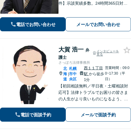
件】示談実績多数。24時間365日対応
で身柄解放・不起訴を目指します【交
通事故】保険会社顧問事務所での勤務
経験あり。【バスセンター前駅3番出口
電話でお問い合わせ
メールでお問い合わせ
徒歩1分】
大賀 浩一
弁
インタビューを
見る
護士
さっぽろ法律事務所
西１１丁目
営業時間：09:0
北
札幌
0~17:30（平
海
市中
駅
から徒歩
|
道
央区
日）
1分
【初回相談無料／平日夜・土曜相談対
応可】法律トラブルでお困りの皆さま
の人生がより良いものになるよう、誠
心誠意対応いたします。労働・労災
や、離婚、相続、不動産など、お気軽
電話で面談予約
メールで面談予約
にご相談ください。 ※電話やメールで
のご相談はお受けしておりません。