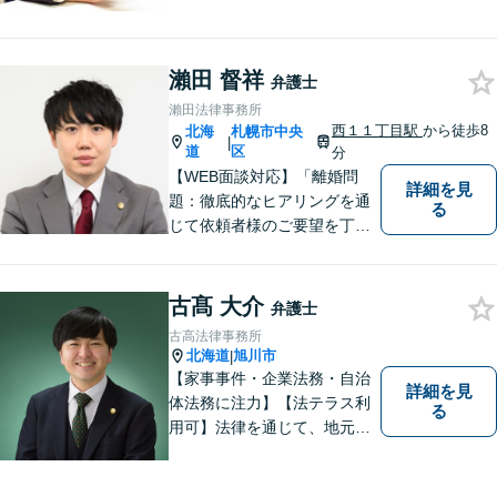
道地域の皆様に高度なリーガ
ルサービスの提供を行うため
日々邁進しています。持ち前
瀨田 督祥
のフットワークで迅速な事件
弁護士
解決を目指します！
瀨田法律事務所
西１１丁目駅
から徒歩8
北海
札幌市中央
|
道
区
分
【WEB面談対応】「離婚問
詳細を見
題：徹底的なヒアリングを通
る
じて依頼者様のご要望を丁寧
に把握」「相続問題：依頼者
様が納得できる解決を目指し
ます！遺産分割の相談を中心
古髙 大介
弁護士
に幅広い相談に対応」【休
古高法律事務所
日・夜間相談可】【子連れ相
北海道
旭川市
|
談可】【完全個室相談】
【家事事件・企業法務・自治
詳細を見
体法務に注力】【法テラス利
る
用可】法律を通じて、地元の
皆さまを全力でサポートいた
します！どんなに小さなお悩