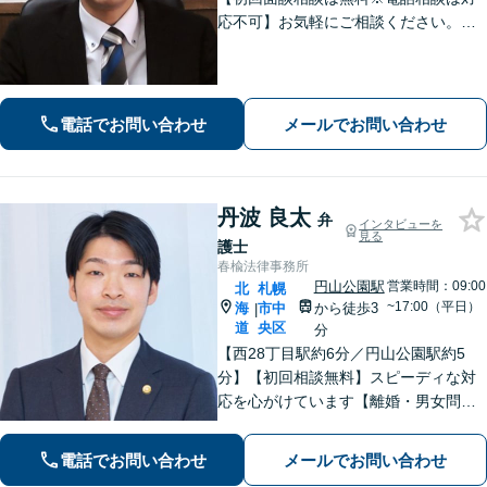
応不可】お気軽にご相談ください。解
決策を提供できるように尽力いたしま
す。
電話でお問い合わせ
メールでお問い合わせ
丹波 良太
弁
インタビューを
見る
護士
春楡法律事務所
円山公園駅
営業時間：09:00
北
札幌
~17:00（平日）
海
市中
から徒歩3
|
道
央区
分
【西28丁目駅約6分／円山公園駅約5
分】【初回相談無料】スピーディな対
応を心がけています【離婚・男女問
題】慰謝料請求／財産分与・熟年離婚
に強い【相続】分割協議や調停の実績
電話でお問い合わせ
メールでお問い合わせ
豊富