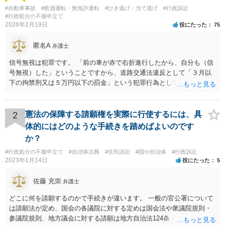
#自動車事故
#飲酒運転・無免許運転
#ひき逃げ・当て逃げ
#行政訴訟
#行政処分の不服申立て
2026年2月19日
役にたった
75
匿名A
弁護士
信号無視は犯罪です。 「前の車が赤で右折進行したから、自分も（信
号無視）した」ということですから、道路交通法違反として「３月以
下の拘禁刑又は５万円以下の罰金」という犯罪行為として処罰される
可能性がありました。 となると、警察官としては、あなたがサインし
ようとしまいと現行犯逮捕できるわけです。 そこを、「サインをしな
いと逮捕する」というのは、「現行犯逮捕して刑事処分（罰金でも前
2
憲法の保障する請願権を実際に行使するには、具
科になる）にできるが、認めてサインすれば反則処理（何千円程度の
体的にはどのような手続きを踏めばよいのです
反則金があっても前科にならない）ですませてあげる」という意味で
か？
す。 あなたはこの警察官を非難するのではなく、感謝すべきというこ
#行政処分の不服申立て
#自治体法務
#住民訴訟
#国や自治体
#行政訴訟
とです。 警察官の「こんな事を言うのだったら免許証返した方がい
2023年1月14日
役にたった
5
い」との発言ですが、実際「前の車が赤で右折進行したから、自分も
（信号無視）した」というあなたと同じ考えの人が運転をしている公
佐藤 充崇
弁護士
道は、きちんと交通ルールを守っている人や歩行者らにとってとても
危険なものであり怖いので、そのような人には是非とも運転免許を返
どこに何を請願するのかで手続きが違います。 一般の官公署について
納してほしいと思うのが社会の大勢です。 実際「交通違反を繰り返せ
は請願法が定め、国会の各議院に対する定めは国会法や衆議院規則・
ば免許停止や取消（強制返納）になる」のはそういうことです。 たま
参議院規則、地方議会に対する請願は地方自治法124条・125条が定め
たま（あなたにとって）いい警察官にあたったことをきっかけに、む