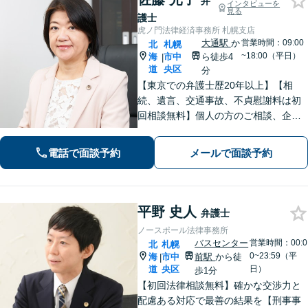
弁
インタビューを
見る
護士
虎ノ門法律経済事務所 札幌支店
大通駅
か
営業時間：09:00
北
札幌
~18:00（平日）
海
市中
ら徒歩4
|
道
央区
分
【東京での弁護士歴20年以上】【相
続、遺言、交通事故、不貞慰謝料は初
回相談無料】個人の方のご相談、企業
の皆様のご相談を幅広く経験してきま
した。東京と同等のリーガルサービス
電話で面談予約
メールで面談予約
を出身地の札幌で提供いたします。本
店に他士業常駐。食品、医療、学校は
注力分野。
平野 史人
弁護士
ノースポール法律事務所
バスセンター
営業時間：00:0
北
札幌
0~23:59（平
海
市中
前駅
から徒
|
道
央区
日）
歩1分
【初回法律相談無料】確かな交渉力と
配慮ある対応で最善の結果を【刑事事