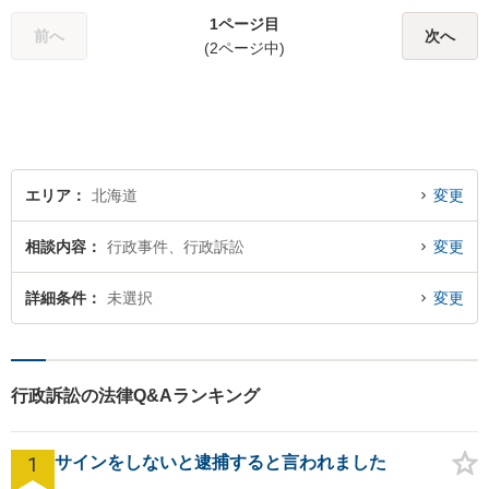
みでも気軽にご相談いただけ
1ページ目
る「信頼できる弁護士」を目
前へ
次へ
(2ページ中)
指しています。【夜間や休日
相談も対応可能】【旭川市の
総合法律事務所】
エリア
北海道
変更
相談内容
行政事件、行政訴訟
変更
詳細条件
未選択
変更
行政訴訟の法律Q&Aランキング
1
サインをしないと逮捕すると言われました