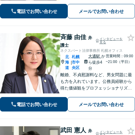
さい。
電話でお問い合わせ
メールでお問い合わせ
斉藤 由佳
弁
インタビューを
見る
護士
ネクスパート法律事務所 札幌オフィス
大通駅
か
営業時間：09:00
北
札幌
~21:00（平日）
海
市中
ら徒歩4
|
道
央区
分
離婚、不貞慰謝料など、男女問題に最
も力を入れています。公務員経験から
得た価値観をプロフェッショナリズム
活かし、情報の秘匿性と透明性を守り
ながら、正確な情報提供と誠実なコミ
電話でお問い合わせ
メールでお問い合わせ
ュニケーションを心がけて、最善の解
決を目指します。【お子様連れ相談
可】
武田 憲人
弁
インタビューを