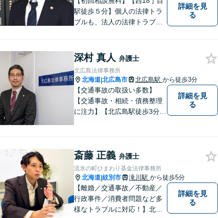
【初回相談無料】【西18丁目
詳細を見
駅徒歩５分】個人の法律トラ
る
ブルも、法人の法律トラブル
も、幅広く対応可能です。
【公認会計士／司法書士など
各士業と連携】【医師、建築
深村 真人
弁護士
士など各専門家と連携】さま
北広島法律事務所
ざまなネットワークを駆使し
北海道
北広島市
北広島駅
から徒歩3分
|
て、有利な解決を目指しま
【交通事故の取扱い多数】
詳細を見
す。
【交通事故・相続・債務整理
る
に注力】【北広島駅徒歩3分】
地元出身の弁護士がじっくり
耳を傾け、全力で取り組ませ
ていただきます。離婚、相
斎藤 正義
続、交通事故、労働、企業法
弁護士
務など、多岐に渡る分野に精
流氷の町ひまわり基金法律事務所
通しています。どうぞお気軽
北海道
紋別市
滝川駅
から徒歩5分
|
にご連絡ください。
【離婚／交通事故／不動産／
詳細を見
行政事件／消費者問題など多
る
様なトラブルに対応！】北海