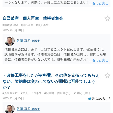
一つとなります。実際に、弁護士にご相談になるとよいと思います。
自己破産 個人再生 債権者集会
#消費者金融
#自己破産
#個人再生
2022年8月18日
佐藤 真吾
弁護士
債権者集会には、必ず、出頭することをお勧めします。破産者には、
説明義務があります。債権者集会当日、債権者が出席し、質問した場
合に、債務者自身がいないのでは、説明義務が果たされていないし、
果たそうとする意欲もないと見られかねません（説明義務違反も、免
責不許可となる事由の一つです。）。債権者集会は、免責許可の結論
に至るかどうかの、重大な岐路です。ですから、必ず、貴殿ご自身
・改修工事をしたが材料費、その他を支払ってもらえ
も、出席することをお勧めします。
ない。契約書は交わしてないが回収は可能でしょう
か？
#売掛金回収
#法人・ビジネス
#契約書・借用書なし
#140万円以下
2022年8月15日
役にたった
1
佐藤 真吾
弁護士