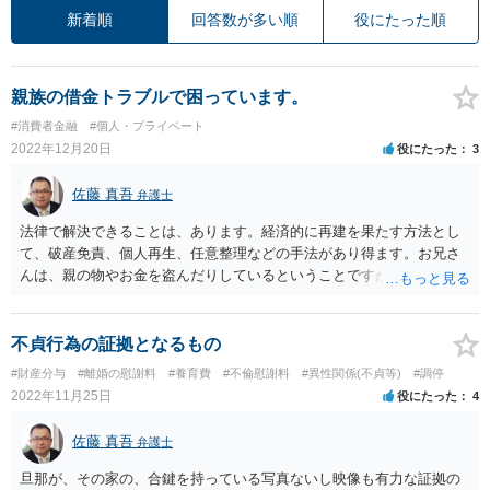
新着順
回答数が多い順
役にたった順
親族の借金トラブルで困っています。
#消費者金融
#個人・プライベート
2022年12月20日
役にたった
3
佐藤 真吾
弁護士
法律で解決できることは、あります。経済的に再建を果たす方法とし
て、破産免責、個人再生、任意整理などの手法があり得ます。お兄さ
んは、親の物やお金を盗んだりしているということですが、今後、こ
れがもし、家族内での問題から、家族外の他人が被害者になる話にな
ると、取り返しがつかなくなるかもしれません（刑事事件になるかも
しれません。手元にお金がなく、焦っている人は、平常時にはしない
不貞行為の証拠となるもの
こともやってしまうこともあるのですよ。）。一人で悩まず、弁護士
#財産分与
#離婚の慰謝料
#養育費
#不倫慰謝料
#異性関係(不貞等)
#調停
と相談してみることをおすすめします。
2022年11月25日
役にたった
4
佐藤 真吾
弁護士
旦那が、その家の、合鍵を持っている写真ないし映像も有力な証拠の