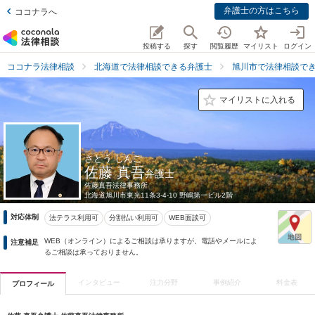
弁護士の方はこちら
ココナラへ
投稿する
探す
閲覧履歴
マイリスト
ログイン
ココナラ法律相談
北海道で法律相談できる弁護士
旭川市で法律相談で
マイリストに入れる
さとう しんご
佐藤 真吾
弁護士
佐藤真吾法律事務所
北海道
旭川市東光11条3-4-10 野嶋第一ビル2階
対応体制
法テラス利用可
分割払い利用可
WEB面談可
WEB（オンライン）によるご相談は承りますが、電話やメールによ
注意補足
るご相談は承っておりません。
インタビュー
注力分野
事例紹介
料金表
プロフィール