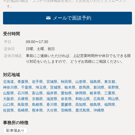
※お電話の際は「ココナラ法律相談を見た」とお伝えいただくとスムーズで
す。
メールで面談予約
受付時間
平日
09:00〜17:30
定休日
日曜、土曜、祝日
定休日補足
事前にご連絡いただければ、上記営業時間外や休日でもできる限
り対応をいたしますので、 どうぞお気軽にご相談ください。
対応地域
北海道
青森県
岩手県
宮城県
秋田県
山形県
福島県
東京都
神奈川県
千葉県
埼玉県
茨城県
栃木県
群馬県
新潟県
長野県
山梨県
石川県
富山県
福井県
愛知県
静岡県
岐阜県
三重県
大阪府
兵庫県
京都府
滋賀県
奈良県
和歌山県
広島県
岡山県
山口県
鳥取県
島根県
香川県
愛媛県
高知県
徳島県
福岡県
佐賀県
長崎県
熊本県
大分県
宮崎県
鹿児島県
沖縄県
事務所の特徴
駐車場あり