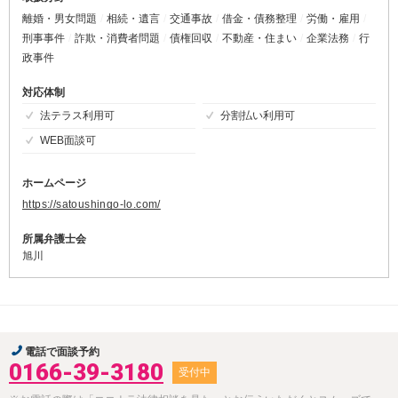
離婚・男女問題
相続・遺言
交通事故
借金・債務整理
労働・雇用
刑事事件
詐欺・消費者問題
債権回収
不動産・住まい
企業法務
行
政事件
対応体制
法テラス利用可
分割払い利用可
WEB面談可
ホームページ
https://satoushingo-lo.com/
所属弁護士会
旭川
電話で面談予約
0166-39-3180
受付中