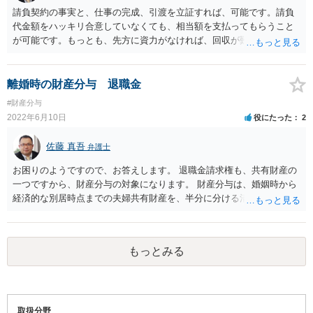
請負契約の事実と、仕事の完成、引渡を立証すれば、可能です。請負
代金額をハッキリ合意していなくても、相当額を支払ってもらうこと
が可能です。もっとも、先方に資力がなければ、回収が難しいことも
あるでしょう。実際に弁護士にご相談になると良いと思います。
離婚時の財産分与 退職金
#財産分与
2022年6月10日
役にたった
2
佐藤 真吾
弁護士
お困りのようですので、お答えします。 退職金請求権も、共有財産の
一つですから、財産分与の対象になります。 財産分与は、婚姻時から
経済的な別居時点までの夫婦共有財産を、半分に分ける清算的財産分
与が基本です。 ご質問の内容は、経済的別居時点で退職した場合の退
職金額から、婚姻時に退職した場合の退職金額を、控除して計算する
のが多くの事例でなされている計算方法かと思います。 実際に弁護士
もっとみる
にご相談なさるとよいと思います。
取扱分野