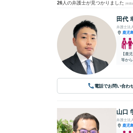
26
人の弁護士が見つかりました
(検索
田代 
弁護士法
鹿児
【鹿児
等から
電話でお問い合わ
山口 
弁護士法
鹿児