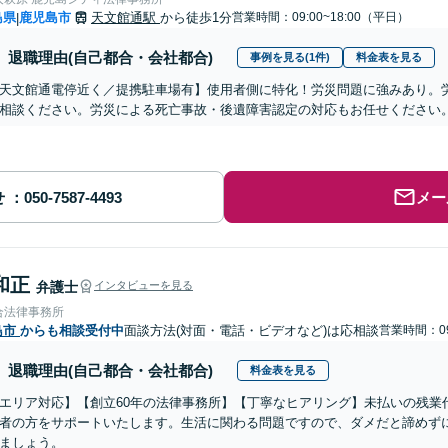
島県
鹿児島市
天文館通駅
から徒歩1分
営業時間：09:00~18:00（平日）
|
退職理由(自己都合・会社都合)
事例を見る(1件)
料金表を見る
天文館通電停近く／提携駐車場有】使用者側に特化！労災問題に強みあり。
相談ください。労災による死亡事故・後遺障害認定の対応もお任せください
せ
メー
和正
弁護士
インタビューを見る
合法律事務所
島市
からも相談受付中
面談方法(対面・電話・ビデオなど)は応相談
営業時間：09
退職理由(自己都合・会社都合)
料金表を見る
エリア対応】【創立60年の法律事務所】【丁寧なヒアリング】未払いの残業
者の方をサポートいたします。生活に関わる問題ですので、ダメだと諦めず
ましょう。