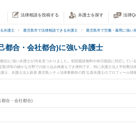
法律相談を投稿する
弁護士を探す
法律Q
る弁護士
鹿児島市で法律相談できる弁護士
鹿児島市で労働・雇用に強い
己都合・会社都合)に強い弁護士
社都合)に強い弁護士が26名見つかりました。初回面談無料や休日面談に対応してい
定取消等の細かな分野での絞り込み検索もでき便利です。特に弁護士法人平松剛法律
弁護士、弁護士法人萩原 鹿児島シティ法律事務所の西 弘喜弁護士のプロフィール
己都合・会社都合)のトラブルを今すぐに弁護士に相談したい』『退職理由(自己都
理由(自己都合・会社都合)を法律相談できる鹿児島市内の弁護士に相談予約したい
己都合・会社都合)