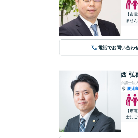
【市電
ません
電話でお問い合わ
西 弘
弁護士法
鹿児
【市電
士にご