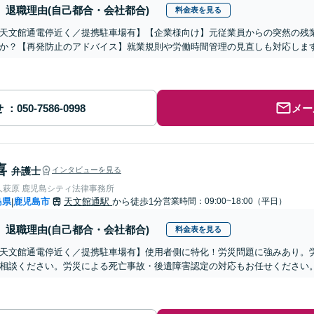
退職理由(自己都合・会社都合)
料金表を見る
天文館通電停近く／提携駐車場有】【企業様向け】元従業員からの突然の残
か？【再発防止のアドバイス】就業規則や労働時間管理の見直しも対応しま
せ
メー
喜
弁護士
インタビューを見る
人萩原 鹿児島シティ法律事務所
島県
鹿児島市
天文館通駅
から徒歩1分
営業時間：09:00~18:00（平日）
|
退職理由(自己都合・会社都合)
料金表を見る
天文館通電停近く／提携駐車場有】使用者側に特化！労災問題に強みあり。
相談ください。労災による死亡事故・後遺障害認定の対応もお任せください