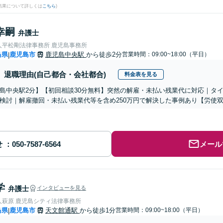
結果について詳しくは
こちら
)
幸嗣
弁護士
人平松剛法律事務所 鹿児島事務所
島県
鹿児島市
鹿児島中央駅
から徒歩2分
営業時間：09:00~18:00（平日）
|
退職理由(自己都合・会社都合)
料金表を見る
島中央駅2分】【初回相談30分無料】突然の解雇・未払い残業代に対応｜タ
検討｜解雇撤回・未払い残業代等を含め250万円で解決した事例あり【労使双
せ
メール
学
弁護士
インタビューを見る
人萩原 鹿児島シティ法律事務所
島県
鹿児島市
天文館通駅
から徒歩1分
営業時間：09:00~18:00（平日）
|