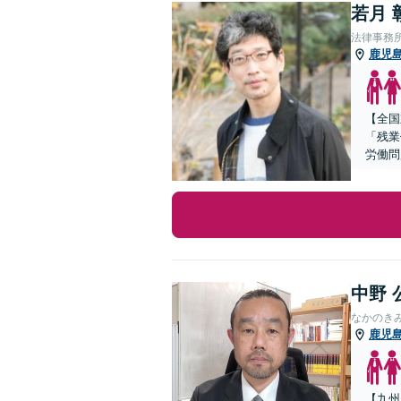
若月 
法律事務
鹿児
【全国
「残業
労働問
中野 
なかのき
鹿児
【九州