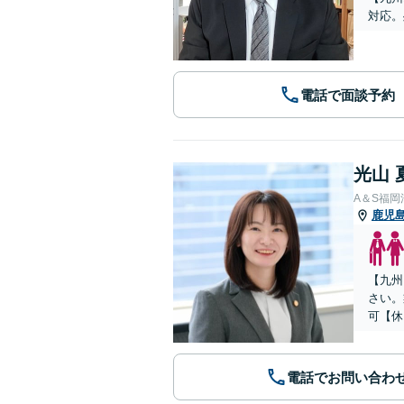
対応。
電話で面談予約
光山 
A＆S福
鹿児
【九州
さい。
可【休
電話でお問い合わ