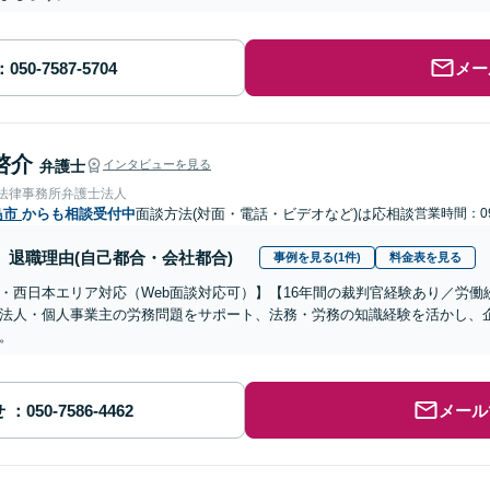
メー
啓介
弁護士
インタビューを見る
岡法律事務所弁護士法人
島市
からも相談受付中
面談方法(対面・電話・ビデオなど)は応相談
営業時間：09
退職理由(自己都合・会社都合)
事例を見る(1件)
料金表を見る
・西日本エリア対応（Web面談対応可）】【16年間の裁判官経験あり／労
法人・個人事業主の労務問題をサポート、法務・労務の知識経験を活かし、
。
せ
メール