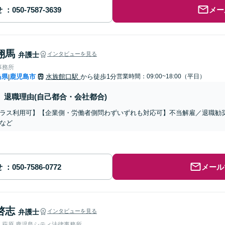
せ
メー
翔馬
弁護士
インタビューを見る
事務所
島県
鹿児島市
水族館口駅
から徒歩1分
営業時間：09:00~18:00（平日）
|
退職理由(自己都合・会社都合)
ラス利用可】【企業側・労働者側問わずいずれも対応可】不当解雇／退職勧
など
せ
メール
啓志
弁護士
インタビューを見る
人萩原 鹿児島シティ法律事務所