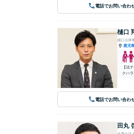
電話でお問い合わ
樋口 
樋口法律
鹿児
【法テ
クハラ
電話でお問い合わ
田丸 
弁護士法