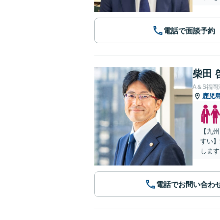
電話で面談予約
柴田 
A＆S福
鹿児
【九州
すい】
します
電話でお問い合わ