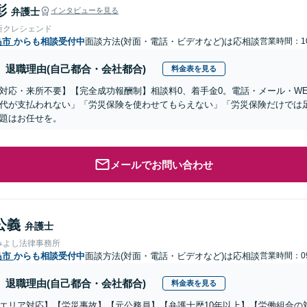
彰
弁護士
インタビューを見る
所クレシェンド
島市
からも相談受付中
面談方法(対面・電話・ビデオなど)は応相談
営業時間：10
退職理由(自己都合・会社都合)
料金表を見る
対応・来所不要】【完全成功報酬制】相談料0、着手金0。電話・メール・W
代が支払われない」「労災保険を使わせてもらえない」「労災保険だけでは
題はお任せを。
メールでお問い合わせ
公義
弁護士
みよし法律事務所
島市
からも相談受付中
面談方法(対面・電話・ビデオなど)は応相談
営業時間：09
退職理由(自己都合・会社都合)
料金表を見る
エリア対応】【労災事故】【元公務員】【弁護士歴10年以上】【労働組合の