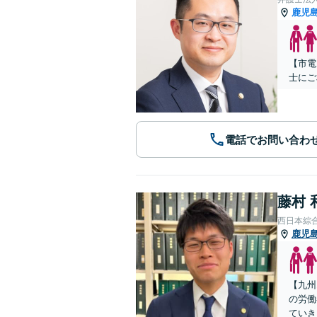
鹿児
【市電
士にご
電話でお問い合わ
藤村 
西日本綜
鹿児
【九州
の労働
ていき