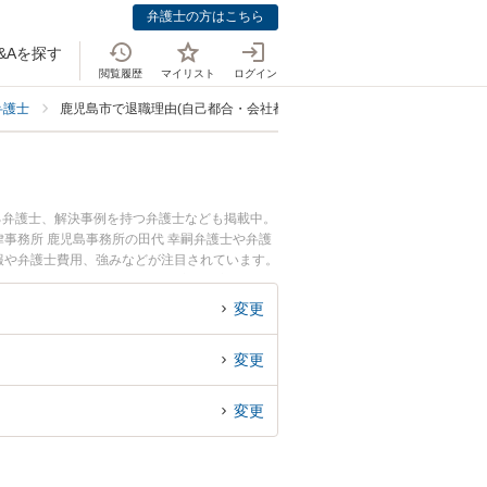
弁護士の方はこちら
&Aを探す
閲覧履歴
マイリスト
ログイン
弁護士
鹿児島市で退職理由(自己都合・会社都合)に強い弁護士
る弁護士、解決事例を持つ弁護士なども掲載中。
事務所 鹿児島事務所の田代 幸嗣弁護士や弁護
情報や弁護士費用、強みなどが注目されています。
合・会社都合)のトラブル解決の実績豊富な近く
』などでお困りの相談者さんにおすすめです。
変更
変更
変更