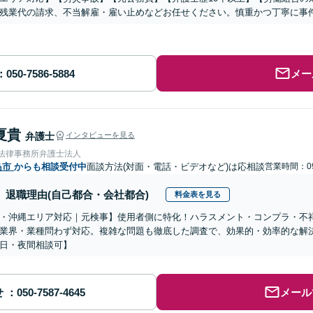
残業代の請求、不当解雇・雇い止めなどお任せください。慎重かつ丁寧に事
メー
夏貴
弁護士
インタビューを見る
岡法律事務所弁護士法人
島市
からも相談受付中
面談方法(対面・電話・ビデオなど)は応相談
営業時間：09
退職理由(自己都合・会社都合)
料金表を見る
・沖縄エリア対応｜元検事】使用者側に特化！ハラスメント・コンプラ・不
業界・業種問わず対応。複雑な問題も徹底した調査で、効果的・効率的な解
日・夜間相談可】
せ
メール