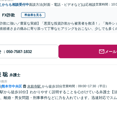
市
からも相談受付中
面談方法(対面・電話・ビデオなど)は応相談
営業時間：10:0
FX詐欺
料金表を見る
詐欺に強い／豊富な実績】「悪質な投資詐欺から被害者を救済！」「海外シ
依頼者さまの痛みに寄り添って丁寧なヒアリングをおこない、少しでも多く
せ
メール
 聡
弁護士
事務所
県
熊本市中央区
水前寺駅
から徒歩10分
営業時間：09:00~17:30（平日）
|
駅から徒歩10分】わかりやすく説明することを心がけている弁護士【
、離婚・男女問題・刑事事件などに力を入れています。迅速対応でスム