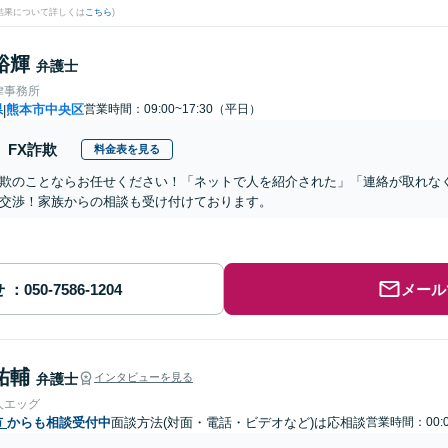
結果について詳しくは
こちら
)
裕輝
弁護士
律事務所
県
熊本市中央区
営業時間：09:00~17:30（平日）
|
FX詐欺
料金表を見る
欺のことならお任せください！「ネットで人を紹介された」「連絡が取れな
交渉！家族からの相談も受け付けております。
せ
メール
祐輔
弁護士
インタビューを見る
人エッグ
市
からも相談受付中
面談方法(対面・電話・ビデオなど)は応相談
営業時間：00:0