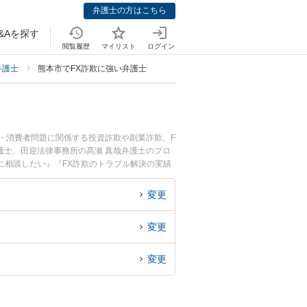
弁護士の方はこちら
&Aを探す
閲覧履歴
マイリスト
ログイン
弁護士
熊本市でFX詐欺に強い弁護士
・消費者問題に関係する投資詐欺や副業詐欺、F
護士、田迎法律事務所の髙瀬 真哉弁護士のプロ
に相談したい』『FX詐欺のトラブル解決の実績
の相談者さんにおすすめです。
変更
変更
変更