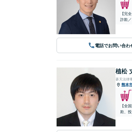
【完全
詐欺／
電話でお問い合わ
植松 
蒼天法律
熊本
【全国
欺、投