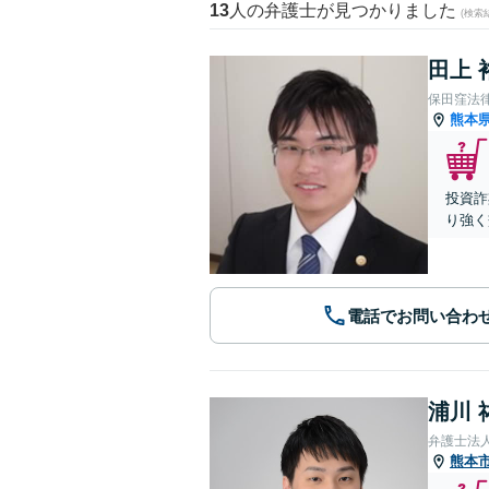
13
人の弁護士が見つかりました
(検索
田上 
保田窪法
熊本
投資詐
り強く
電話でお問い合わ
浦川 
弁護士法
熊本