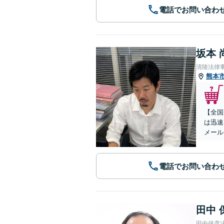
電話でお問い合わ
坂本 
清陵法律
熊本
【全国
は迅速
メール
電話でお問い合わ
田中 
田中保彦