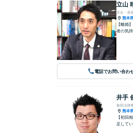
立山 
月出・長
熊本
【離婚】
者の気持
電話でお問い合わ
井手 
春田法律
熊本
【初回相
足してい