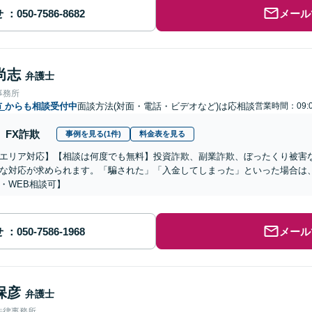
せ
メール
尚志
弁護士
事務所
市
からも相談受付中
面談方法(対面・電話・ビデオなど)は応相談
営業時間：09:0
FX詐欺
事例を見る(1件)
料金表を見る
エリア対応】【相談は何度でも無料】投資詐欺、副業詐欺、ぼったくり被害
な対応が求められます。「騙された」「入金してしまった」といった場合は
・WEB相談可】
せ
メール
保彦
弁護士
法律事務所