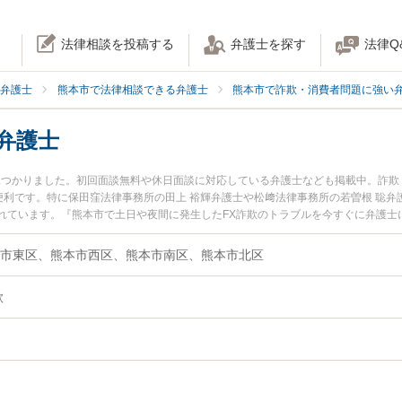
法律相談を投稿する
弁護士を探す
法律Q
弁護士
熊本市で法律相談できる弁護士
熊本市で詐欺・消費者問題に強い
弁護士
名見つかりました。初回面談無料や休日面談に対応している弁護士なども掲載中。詐欺
利です。特に保田窪法律事務所の田上 裕輝弁護士や松﨑法律事務所の若曽根 聡弁
れています。『熊本市で土日や夜間に発生したFX詐欺のトラブルを今すぐに弁護士
無料でFX詐欺を法律相談できる熊本市内の弁護士に相談予約したい』などでお困り
市東区、熊本市西区、熊本市南区、熊本市北区
欺