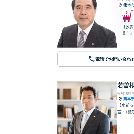
熊本
【投資
意！」
電話でお問い合わ
若曽根
松﨑法律
熊本
【水前寺
言・相続