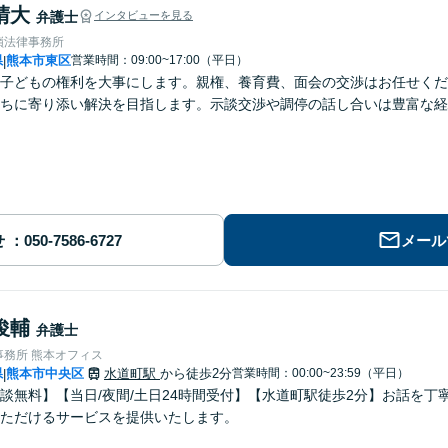
晴大
弁護士
インタビューを見る
嶺法律事務所
県
熊本市東区
営業時間：09:00~17:00（平日）
|
子どもの権利を大事にします。親権、養育費、面会の交渉はお任せくだ
ちに寄り添い解決を目指します。示談交渉や調停の話し合いは豊富な経
せ
メール
俊輔
弁護士
事務所 熊本オフィス
県
熊本市中央区
水道町駅
から徒歩2分
営業時間：00:00~23:59（平日）
|
談無料】【当日/夜間/土日24時間受付】【水道町駅徒歩2分】お話を
ただけるサービスを提供いたします。