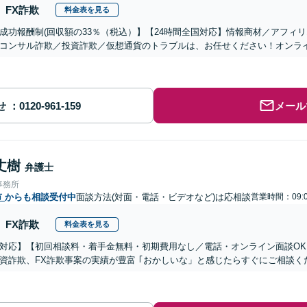
FX詐欺
料金表を見る
成功報酬制(回収額の33％（税込）】【24時間全国対応】情報商材／アフィ
コンサル詐欺／投資詐欺／仮想通貨のトラブルは、お任せください！オンラ
せ
メール
丈樹
弁護士
事務所
市
からも相談受付中
面談方法(対面・電話・ビデオなど)は応相談
営業時間：09:0
FX詐欺
料金表を見る
対応】【初回相談料・着手金無料・初期費用なし／電話・オンライン面談OK、
資詐欺、FX詐欺事案の実績が豊富 ｢おかしいな」と感じたらすぐにご相談く