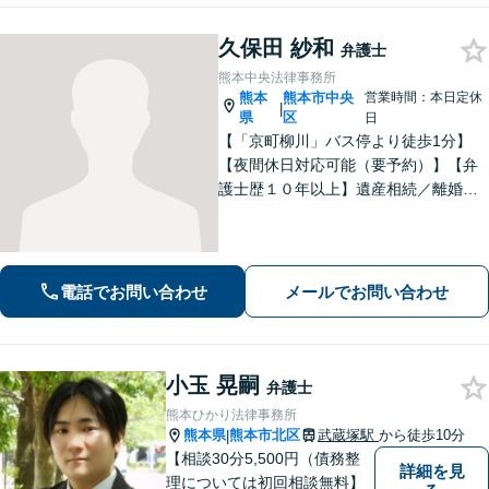
久保田 紗和
弁護士
熊本中央法律事務所
熊本
熊本市中央
営業時間：本日定休
|
県
区
日
【「京町柳川」バス停より徒歩1分】
【夜間休日対応可能（要予約）】【弁
護士歴１０年以上】遺産相続／離婚・
男女問題／労働問題などの分野に対応
可能。悩みを真剣に受け止め、共に闘
える弁護士であることを心がけていま
す。お気軽にご相談ください。
電話でお問い合わせ
メールでお問い合わせ
小玉 晃嗣
弁護士
熊本ひかり法律事務所
熊本県
熊本市北区
武蔵塚駅
から徒歩10分
|
【相談30分5,500円（債務整
詳細を見
理については初回相談無料】