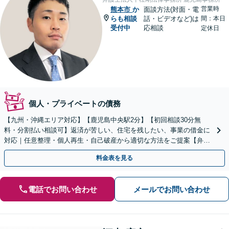
営業時
熊本市
か
面談方法(対面・電
らも相談
話・ビデオなど)は
間：本日
受付中
応相談
定休日
個人・プライベートの債務
【九州・沖縄エリア対応】【鹿児島中央駅2分】【初回相談30分無
料・分割払い相談可】返済が苦しい、住宅を残したい、事業の借金に
対応｜任意整理・個人再生・自己破産から適切な方法をご提案【弁護
士歴10年以上】
料金表を見る
電話でお問い合わせ
メールでお問い合わせ