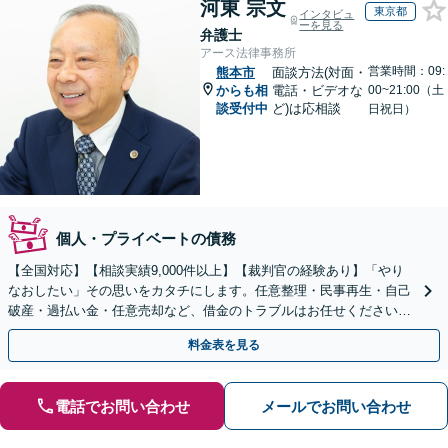
河東 宗文
東京都
インタビュ
ーを見る
弁護士
アース法律事務所
営業時間：09:
熊本市
面談方法(対面・
からも相
電話・ビデオな
00~21:00（土
談受付中
ど)は応相談
日祝日）
個人・プライベートの債務
【全国対応】【相談実績9,000件以上】【裁判官の経験あり】「やり
なおしたい」その思いをカタチにします。任意整理・民事再生・自己
破産・過払い金・任意売却など、借金のトラブルはお任せください。
【初回相談無料】【全国対応可能】
料金表を見る
電話でお問い合わせ
メールでお問い合わせ