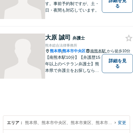
詳細を見
す。事前予約制ですが、土・
る
日・夜間も対応しています。
大原 誠司
弁護士
熊本総合法律事務所
熊本県
熊本市中央区
南熊本駅
から徒歩10分
|
【南熊本駅10分】【弁護歴15
詳細を見
年以上のベテラン弁護士】熊
る
本県で弁護士をお探しなら、
まずはご連絡ください！離婚
／借金／刑事事件／相続な
ど、幅広い法律問題に精通し
ています。皆様にとって一番
のパートナーとなれるよう、
精一杯取り組ませていただき
ます。
エリア
熊本県、熊本市中央区、熊本市東区、熊本市西区、熊本市南区、熊本市北区
変更