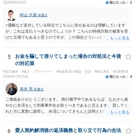
2026年8月6日
役にたった
2
村山 大基
弁護士
>通帳など送付している時点でこちらに非があるのは理解しています
が、これは支払うべきなのでしょうか？ こちらの特殊詐欺の被害を受
けた立場でもあると思うのですが、この場合どういった対処が必要で
しょうか？ →依頼するかどうかは別にして、弁護士に相談に行った方
がいいとは思います。 そもそも、特殊詐欺関係なく旦那さんの行為
は法に触れる可能性もあります。 ＞100万を支払わず穏便に和解する
5
お金を騙して借りてしまった場合の対処法と今後
ことは可能でしょうか？ →一般的には難しいです。相談者さんも１０
の対応策
０万円の被害を受けたとして、１円も払わないで和解したいと言われ
#自己破産
#個人・プライベート
#借金返済の相談・交渉
#個人再生
#任意整理
たら、 できるだけ重い刑罰を与えて欲しい、と思われるのではない
2026年7月15日
役にたった
4
でしょうか。 ＞弁護士さんに入ってもらうことで支払額が下がること
はありますか？ そこはあり得ます、ただ、弁護士費用かけるならその
若井 亮
弁護士
分賠償に回すことも考えられるので、 兼ね合いは考えてみましょう。
ご連絡ありがとうございます。 執行猶予中であるならば、なおさら速
やかに弁済をして刑事事件化を防ぐべきであると言えます。 貸してく
れた方に真摯に謝罪し、弁済についてきちんと説明と対応を行ってい
くことに尽きるかと思います。
6
愛人契約解消後の返済義務と取り立て行為の合法