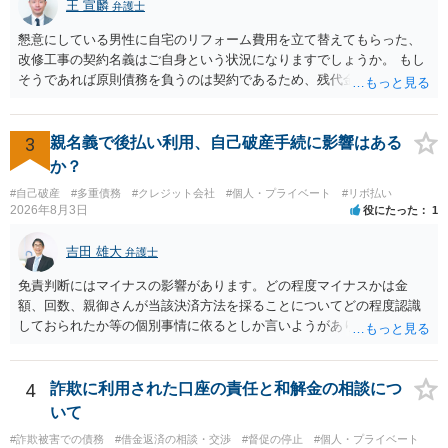
王 宣麟
弁護士
懇意にしている男性に自宅のリフォーム費用を立て替えてもらった、
改修工事の契約名義はご自身という状況になりますでしょうか。 もし
そうであれば原則債務を負うのは契約であるため、残代金を捻出して
もらうよう約束した男性に支払いをお願いするしかないように思われ
ます。 入籍した場合でも、原則契約者が単独で全ての債務を負うこと
には変わりがありません。 なかなか対応に難しい案件であり、公開の
3
親名義で後払い利用、自己破産手続に影響はある
場でアドバイスを行うのも限界があるように思われますので、資料等
か？
を持参のうえ個別に弁護士に相談されることをお勧めします。
#自己破産
#多重債務
#クレジット会社
#個人・プライベート
#リボ払い
2026年8月3日
役にたった
1
吉田 雄大
弁護士
免責判断にはマイナスの影響があります。どの程度マイナスかは金
額、回数、親御さんが当該決済方法を採ることについてどの程度認識
しておられたか等の個別事情に依るとしか言いようがありません。 と
もあれ、依頼しておられる弁護士さんに直ちに具体的状況をお伝えに
なって相談し、善後策を考えることをお勧めします。
4
詐欺に利用された口座の責任と和解金の相談につ
いて
#詐欺被害での債務
#借金返済の相談・交渉
#督促の停止
#個人・プライベート