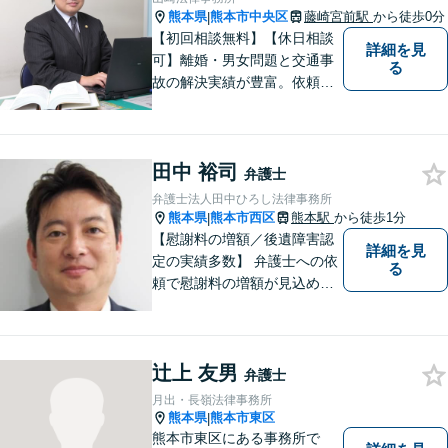
熊本県
熊本市中央区
藤崎宮前駅
から徒歩0分
|
【初回相談無料】【休日相談
詳細を見
可】離婚・男女問題と交通事
る
故の解決実績が豊富。依頼者
様にとって力強い法的パート
ナーとして尽力いたします。
企業法務のご相談もお任せく
田中 裕司
ださい。【熊本市中心部】地
弁護士
域に密着した町医者みたいな
弁護士法人田中ひろし法律事務所
弁護士です。
熊本県
熊本市西区
熊本駅
から徒歩1分
|
【慰謝料の増額／後遺障害認
詳細を見
定の実績多数】 弁護士への依
る
頼で慰謝料の増額が見込めま
す【破産・任意整理・個人再
生に対応】ご希望に沿った債
務整理をご提案【遺産相続の
辻上 友男
ノウハウ多数】相続手続きか
弁護士
ら遺言書までトータルサポー
月出・長嶺法律事務所
ト【JR熊本駅から徒歩1分】
熊本県
熊本市東区
|
熊本市東区にある事務所で