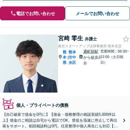
電話でお問い合わせ
メールでお問い合わせ
宮﨑 零生
弁護士
東京スタートアップ法律事務所 熊本支店
通町筋駅
営業時間：06:30~
熊
熊本
22:00（土日祝
本
市中
から徒歩2
|
県
央区
日）
分
個人・プライベートの債務
【自己破産で借金を0円に】【借金・債務整理の相談実績5,000件以
上】借金のご相談は自宅から電話でOK、督促を迅速に停止して再出
発をサポート。初回相談料は0円。任意整理や個人再生にも対応【土