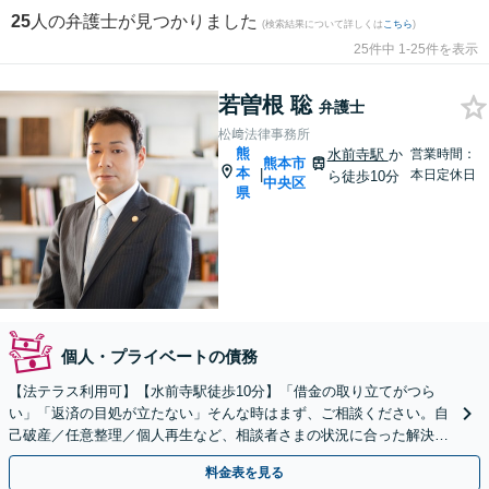
25
人の弁護士が見つかりました
(検索結果について詳しくは
こちら
)
25件中 1-25件を表示
若曽根 聡
弁護士
松﨑法律事務所
熊
水前寺駅
か
営業時間：
熊本市
本
|
本日定休日
ら徒歩10分
中央区
県
個人・プライベートの債務
【法テラス利用可】【水前寺駅徒歩10分】「借金の取り立てがつら
い」「返済の目処が立たない」そんな時はまず、ご相談ください。自
己破産／任意整理／個人再生など、相談者さまの状況に合った解決方
法をご提案します。【休日・夜間予約相談可】
料金表を見る