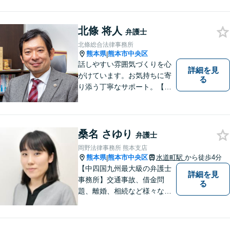
中です。交通事故・男女関係
等の問題から、刑事、経営者
北條 将人
の方の契約関係トラブルまで
弁護士
幅広くご相談いただいており
北條総合法律事務所
ます。お気軽にご相談くださ
熊本県
熊本市中央区
|
い。
話しやすい雰囲気づくりを心
詳細を見
がけています。お気持ちに寄
る
り添う丁寧なサポート。【借
金・債務整理】将来を見据え
た最善策をご提案【労働・雇
用】証拠集めから手厚くサポ
ート。企業からのご相談も承
桑名 さゆり
弁護士
ります【交通事故】弁護士費
岡野法律事務所 熊本支店
用特約の利用可【夜間・休日
熊本県
熊本市中央区
水道町駅
から徒歩4分
|
面談可】
【中四国九州最大級の弁護士
詳細を見
事務所】交通事故、借金問
る
題、離婚、相続など様々な問
題について、「何度でも無
料」の相談を行っています！
まずはお気軽にご相談くださ