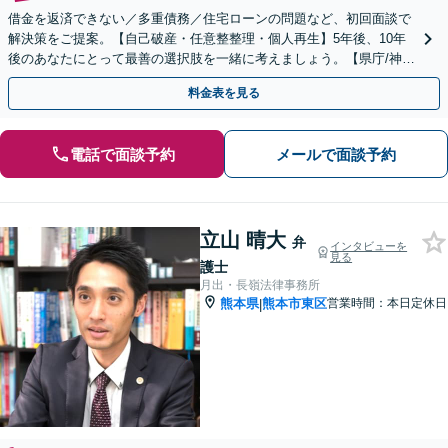
借金を返済できない／多重債務／住宅ローンの問題など、初回面談で
解決策をご提案。【自己破産・任意整整理・個人再生】5年後、10年
後のあなたにとって最善の選択肢を一緒に考えましょう。【県庁/神水
交差点近く】
料金表を見る
電話で面談予約
メールで面談予約
立山 晴大
弁
インタビューを
見る
護士
月出・長嶺法律事務所
熊本県
熊本市東区
営業時間：本日定休日
|