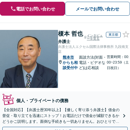
電話でお問い合わせ
メールでお問い合わせ
榎本 哲也
東京都
インタビュ
ーを見る
弁護士
弁護士法人エクセル国際法律事務所 九段南支
店
営業時間：00:
熊本市
面談方法(対面・
からも相
電話・ビデオな
00~23:59（土
談受付中
ど)は応相談
日祝日）
個人・プライベートの債務
【全国対応】【弁護士歴30年以上】【優しく寄り添う弁護士】借金の
督促・取り立てを迅速にストップ！お電話だけで借金が減額できるか
どうかご説明します。面倒な手続きも一切ありません。おひとりで悩
まず、お気軽にご相談ください。【電話相談可】