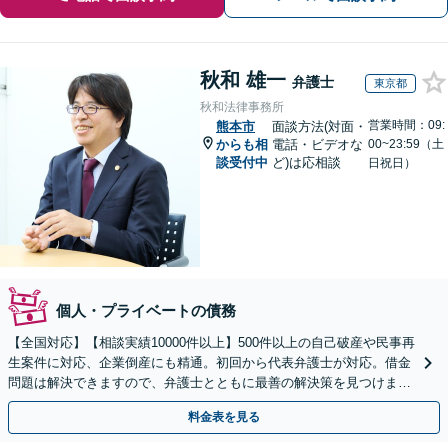
秋和 雄一
弁護士
東京都
秋和法律事務所
営業時間：09:
熊本市
面談方法(対面・
からも相
電話・ビデオな
00~23:59（土
談受付中
ど)は応相談
日祝日）
個人・プライベートの債務
【全国対応】【相談実績10000件以上】500件以上の自己破産や民事再
生案件に対応、企業倒産にも精通。初回から代表弁護士が対応。借金
問題は解決できますので、弁護士とともに最善の解決策を見つけまし
ょう【初回相談無料】【法テラス利用可】
料金表を見る