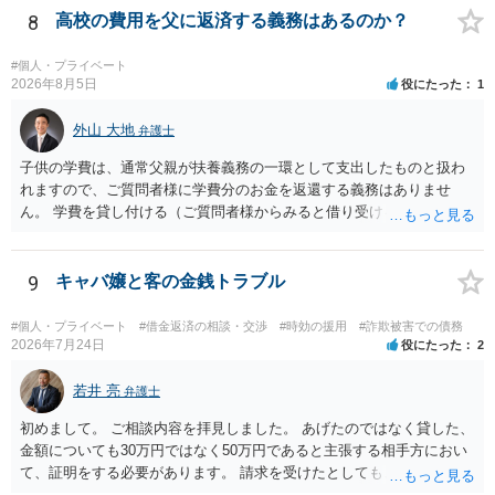
ます。 これまでの借り入れと返済額をまとめて、現在の正確な債務残
8
高校の費用を父に返済する義務はあるのか？
額を計算し、その金額の返済ができなければ、裁判所を利用した債務
整理をされることをおすすめします。
#個人・プライベート
2026年8月5日
役にたった
1
外山 大地
弁護士
子供の学費は、通常父親が扶養義務の一環として支出したものと扱わ
れますので、ご質問者様に学費分のお金を返還する義務はありませ
ん。 学費を貸し付ける（ご質問者様からみると借り受ける）といった
合意がない限りは、法的に返す義務があると主張するのは難しいでし
ょう。
9
キャバ嬢と客の金銭トラブル
#個人・プライベート
#借金返済の相談・交渉
#時効の援用
#詐欺被害での債務
2026年7月24日
役にたった
2
若井 亮
弁護士
初めまして。 ご相談内容を拝見しました。 あげたのではなく貸した、
金額についても30万円ではなく50万円であると主張する相手方におい
て、証明をする必要があります。 請求を受けたとしても、もらったも
のであることを伝え、貸したというのであれば証拠を出すよう申し入