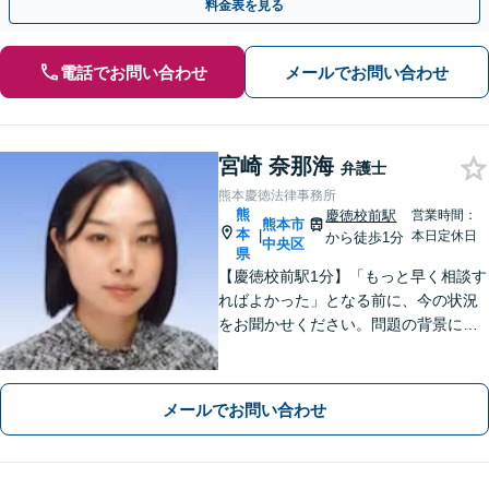
料金表を見る
電話でお問い合わせ
メールでお問い合わせ
宮崎 奈那海
弁護士
熊本慶徳法律事務所
熊
慶徳校前駅
営業時間：
熊本市
本
|
本日定休日
から徒歩1分
中央区
県
【慶徳校前駅1分】「もっと早く相談す
ればよかった」となる前に、今の状況
をお聞かせください。問題の背景にも
目を向け、あなたの気持ちにしっかり
寄り添います。【WEB相談可能】【夜
間面談可】
メールでお問い合わせ