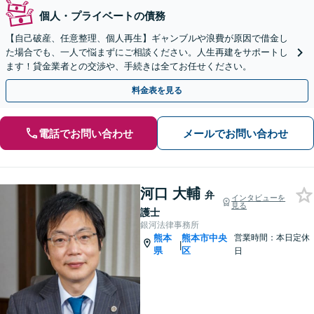
個人・プライベートの債務
【自己破産、任意整理、個人再生】ギャンブルや浪費が原因で借金し
た場合でも、一人で悩まずにご相談ください。人生再建をサポートし
ます！貸金業者との交渉や、手続きは全てお任せください。
料金表を見る
電話でお問い合わせ
メールでお問い合わせ
河口 大輔
弁
インタビューを
見る
護士
銀河法律事務所
熊本
熊本市中央
営業時間：本日定休
|
県
区
日