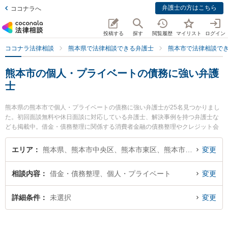
弁護士の方はこちら
ココナラへ
投稿する
探す
閲覧履歴
マイリスト
ログイン
ココナラ法律相談
熊本県で法律相談できる弁護士
熊本市で法律相談で
熊本市の個人・プライベートの債務に強い弁護
士
熊本県の熊本市で個人・プライベートの債務に強い弁護士が25名見つかりまし
た。初回面談無料や休日面談に対応している弁護士、解決事例を持つ弁護士な
ども掲載中。借金・債務整理に関係する消費者金融の債務整理やクレジット会
社の債務整理、リボ払いの債務整理等の細かな分野での絞り込み検索もでき便
利です。特に松﨑法律事務所の若曽根 聡弁護士や東京スタートアップ法律事務
エリア
熊本県、熊本市中央区、熊本市東区、熊本市西区、熊本市南区、熊本市北区
変更
所 熊本支店の宮﨑 零生弁護士、アロウズ法律事務所の大岸 裕介弁護士のプロ
フィール情報や弁護士費用、強みなどが注目されています。『熊本市で土日や
相談内容
借金・債務整理、個人・プライベート
変更
夜間に発生した個人・プライベートの債務のトラブルを今すぐに弁護士に相談
したい』『個人・プライベートの債務のトラブル解決の実績豊富な近くの弁護
士を検索したい』『初回相談無料で個人・プライベートの債務を法律相談でき
詳細条件
未選択
変更
る熊本市内の弁護士に相談予約したい』などでお困りの相談者さんにおすすめ
です。