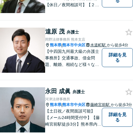
る
【休日／夜間相談可】【２０
時まで電話予約受付対応】
【法律相談実績１０００件以
上】
遠原 茂
弁護士
岡野法律事務所 熊本支店
熊本県
熊本市中央区
水道町駅
から徒歩4分
|
【中四国九州最大級の弁護士
詳細を見
事務所】交通事故、借金問
る
題、離婚、相続など様々な問
題について、「何度でも無
料」の相談を行っています！
まずはお気軽にご相談くださ
永田 成眞
い！
弁護士
河津法律事務所
熊本県
熊本市中央区
藤崎宮前駅
から徒歩3分
|
【土日祝／夜間面談可能】
詳細を見
【メール24時間受付中】【藤
る
崎宮前駅徒歩3分】熊本県内及
び周辺地域から法律相談受付