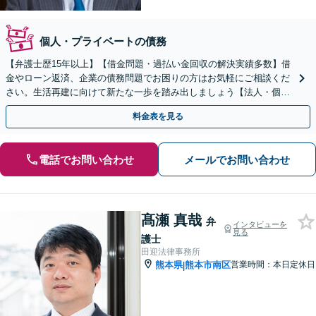
個人・プライベートの債務
【弁護士歴15年以上】【借金問題・過払い金回収の解決実績多数】借
金やローン返済、企業の債務問題でお困りの方はお気軽にご相談くだ
さい。生活再建に向けて新たな一歩を踏み出しましょう【法人・個人
対応OK】【相談料無料】
料金表を見る
電話でお問い合わせ
メールでお問い合わせ
髙瀬 真哉
弁
インタビューを
見る
護士
田迎法律事務所
熊本県
熊本市南区
営業時間：本日定休日
|