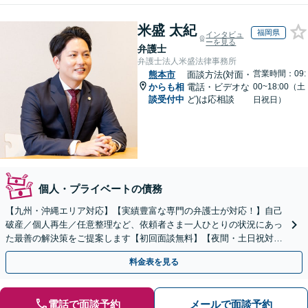
米盛 太紀
福岡県
インタビュ
ーを見る
弁護士
弁護士法人米盛法律事務所
営業時間：09:
熊本市
面談方法(対面・
からも相
電話・ビデオな
00~18:00（土
談受付中
ど)は応相談
日祝日）
個人・プライベートの債務
【九州・沖縄エリア対応】【実績豊富な専門の弁護士が対応！】自己
破産／個人再生／任意整理など、依頼者さま一人ひとりの状況にあっ
た最善の解決策をご提案します【初回面談無料】【夜間・土日祝対応
可】【ビデオ面談可】
料金表を見る
電話で面談予約
メールで面談予約