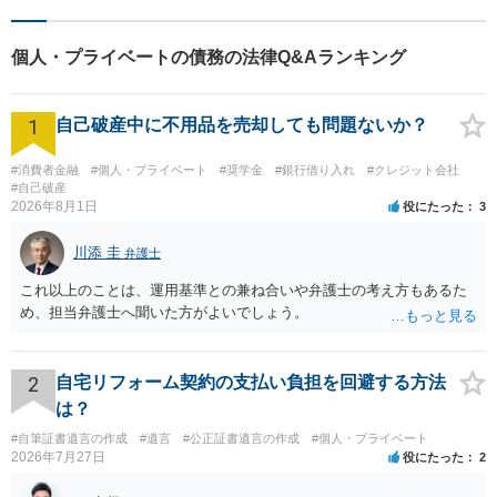
個人・プライベートの債務の法律Q&Aランキング
1
自己破産中に不用品を売却しても問題ないか？
#消費者金融
#個人・プライベート
#奨学金
#銀行借り入れ
#クレジット会社
#自己破産
2026年8月1日
役にたった
3
川添 圭
弁護士
これ以上のことは、運用基準との兼ね合いや弁護士の考え方もあるた
め、担当弁護士へ聞いた方がよいでしょう。
2
自宅リフォーム契約の支払い負担を回避する方法
は？
#自筆証書遺言の作成
#遺言
#公正証書遺言の作成
#個人・プライベート
2026年7月27日
役にたった
2