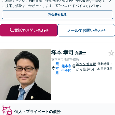
ご相談ください。自己破産／任意整理／個人再生から最適な手続きを
ご提案し解決までサポートします。家計へのアドバイスもお任せくだ
さい。法人破産も弁護士がチームで対応【土日祝相談可】
料金表を見る
電話でお問い合わせ
メールでお問い合わせ
塚本 幸司
弁護士
塚本幸司法律事務所
熊
神水交差点駅
営業時間：
熊本市
本
|
本日定休日
から徒歩8分
中央区
県
個人・プライベートの債務