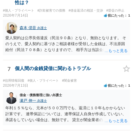
性は？
#個人・プライベート
#詐欺被害での債務
#借金返済の相談・交渉
#督促の停止
2026年7月14日
役にたった
1
森本 偲音
弁護士
愛人契約は公序良俗違反（民法９０条）となり、無効となります。 そ
のうえで、愛人契約に基づきご相談者様が受領した金銭は、不法原因
給付（民法７０８条）となりますので、 相手方は当該金銭の返還請求
をすることはできません。 以上、ご参考までに。
7
個人間の金銭貸借に関わるトラブル
#信用情報回復
#個人・プライベート
#闇金被害
2026年7月13日
役にたった
1
借金・債務整理に強い弁護士
瀬戸 伸一
弁護士
年利１５％なら、元本が５００万円でも、返済に１０年もかからない
計算です。 連帯保証については、連帯保証人自身が作成していない、
承諾をしていない場合は、無効です。 貸主が闇金業者のようなことを
しているという場合以外では、多くの場合、個人間の貸し借りという
ことで、主債務者自身の債務は免れない（支払い義務あり）と思われ