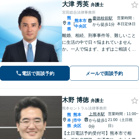
大津 秀英
弁護士
宮田総合法律事務所
熊
慶徳校前駅
営業時間：
熊本市
本
|
本日定休日
から徒歩1分
中央区
県
離婚、相続、刑事事件等、難しいこと
に生活の中で日々悩まれていません
か。一人で悩まず、まずはご相談くだ
さい。貴方の悩みを一緒に解決しま
す。貴方の悩みが法律で解決できる
か、解決できるとしてどういった解決
電話で面談予約
メールで面談予約
策があるかご提案します。
木野 博徳
弁護士
熊本セントラル法律事務所
上熊本駅
営業時間：11:00~
熊
熊本
21:00（土日祝
本
市中
から徒歩1
|
県
央区
日）
0分
【土日電話予約受付可】熊本市で相