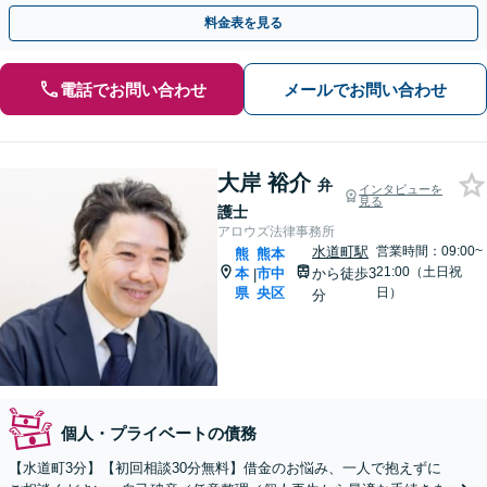
日祝日・夜間も相談受付】【費用の分割払い可】
料金表を見る
電話でお問い合わせ
メールでお問い合わせ
大岸 裕介
弁
インタビューを
見る
護士
アロウズ法律事務所
水道町駅
営業時間：09:00~
熊
熊本
21:00（土日祝
本
市中
から徒歩3
|
県
央区
日）
分
個人・プライベートの債務
【水道町3分】【初回相談30分無料】借金のお悩み、一人で抱えずに