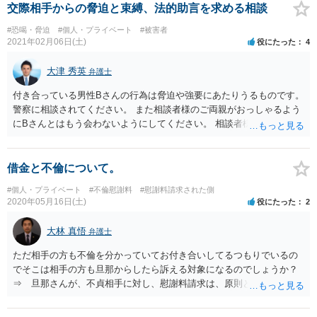
交際相手からの脅迫と束縛、法的助言を求める相談
#恐喝・脅迫
#個人・プライベート
#被害者
2021年02月06日(土)
役にたった
4
大津 秀英
弁護士
付き合っている男性Bさんの行為は脅迫や強要にあたりうるものです。
警察に相談されてください。 また相談者様のご両親がおっしゃるよう
にBさんとはもう会わないようにしてください。 相談者様は「自分が
そばにいないとBが・・・」「自分だけしかBの面倒を見てられない」
と思うときがあるかもしれませんが、そのようなことはありません。B
さんは相談者様がいなくても他に寄生する先を見つけます。 Bさんに
借金と不倫について。
振り回され、Bさんのために生きるのではなく、まずは相談者様ご自身
#個人・プライベート
#不倫慰謝料
#慰謝料請求された側
の身の安全、精神の安全を考慮した行動をなされてください。 相手と
2020年05月16日(土)
役にたった
2
話したくなければ弁護士に依頼し、弁護士を通じてBさんを対処するこ
とができます。
大林 真悟
弁護士
ただ相手の方も不倫を分かっていてお付き合いしてるつもりでいるの
でそこは相手の方も旦那からしたら訴える対象になるのでしょうか？
⇒ 旦那さんが、不貞相手に対し、慰謝料請求は、原則として、でき
ます。