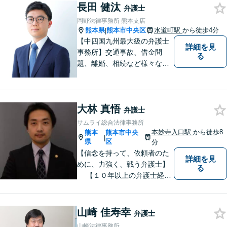
長田 健汰
い！
弁護士
岡野法律事務所 熊本支店
熊本県
熊本市中央区
水道町駅
から徒歩4分
|
【中四国九州最大級の弁護士
詳細を見
事務所】交通事故、借金問
る
題、離婚、相続など様々な問
題について、「何度でも無
料」の相談を行っています！
まずはお気軽にご相談くださ
大林 真悟
い！
弁護士
サムライ総合法律事務所
本妙寺入口駅
から徒歩8
熊本
熊本市中央
|
県
区
分
【信念を持って、依頼者のた
詳細を見
めに、力強く、戦う弁護士】
る
【１０年以上の弁護士経
験】 【①交通事故、②離婚
等の男女トラブル、③顧問弁
護の３つの分野に力を注ぐ弁
山崎 佳寿幸
弁護士
護士】
山崎法律事務所