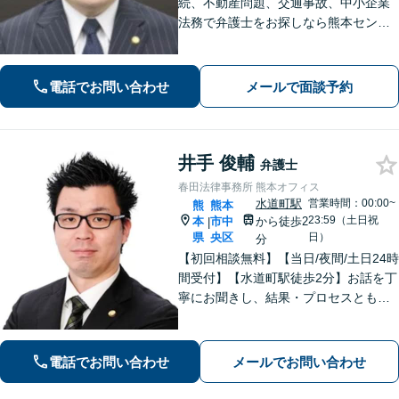
続、不動産問題、交通事故、中小企業
法務で弁護士をお探しなら熊本セント
ラル法律事務所(Tel: 096-288-2193)
へ。【LINE公式アカウント24時間予約
受付可】【休日・夜間相談可】
電話でお問い合わせ
メールで面談予約
井手 俊輔
弁護士
春田法律事務所 熊本オフィス
水道町駅
営業時間：00:00~
熊
熊本
23:59（土日祝
本
市中
から徒歩2
|
県
央区
日）
分
【初回相談無料】【当日/夜間/土日24時
間受付】【水道町駅徒歩2分】お話を丁
寧にお聞きし、結果・プロセスともに
ご満足していただけるサービスを提供
いたします。
電話でお問い合わせ
メールでお問い合わせ