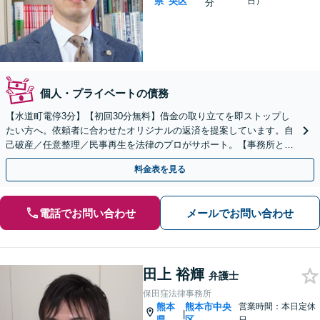
県
央区
日）
分
個人・プライベートの債務
【水道町電停3分】【初回30分無料】借金の取り立てを即ストップし
たい方へ。依頼者に合わせたオリジナルの返済を提案しています。自
己破産／任意整理／民事再生を法律のプロがサポート。【事務所とし
て相談年間200件以上】
料金表を見る
電話でお問い合わせ
メールでお問い合わせ
田上 裕輝
弁護士
保田窪法律事務所
熊本
熊本市中央
営業時間：本日定休
|
県
区