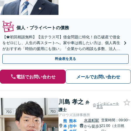
個人・プライベートの債務
【☎︎初回相談無料】【法テラス可】借金問題に特化！自己破産で借金
をゼロにし、人生の再スタートへ。家や車は残したい方は、個人再生
がおすすめ「時効の援用にも強い」「企業からの相談も多数、法人破
産に対応」【駐車場あり】
料金表を見る
電話でお問い合わせ
メールでお問い合わせ
川島 孝之
弁
インタビューを
見る
護士
アロウズ法律事務所
水道町駅
営業時間：09:00~
熊
熊本
21:00（土日祝
本
市中
から徒歩3
|