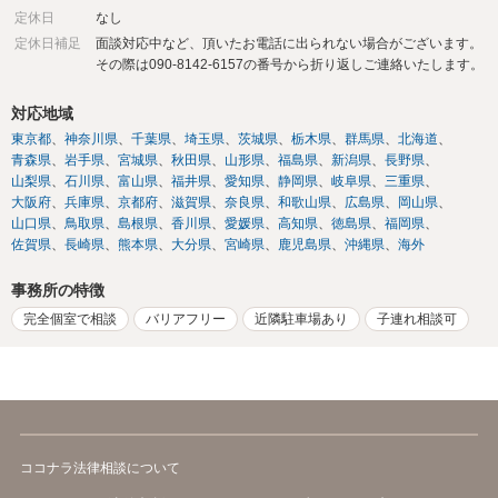
定休日
なし
定休日補足
面談対応中など、頂いたお電話に出られない場合がございます。
その際は090-8142-6157の番号から折り返しご連絡いたします。
対応地域
東京都
神奈川県
千葉県
埼玉県
茨城県
栃木県
群馬県
北海道
青森県
岩手県
宮城県
秋田県
山形県
福島県
新潟県
長野県
山梨県
石川県
富山県
福井県
愛知県
静岡県
岐阜県
三重県
大阪府
兵庫県
京都府
滋賀県
奈良県
和歌山県
広島県
岡山県
山口県
鳥取県
島根県
香川県
愛媛県
高知県
徳島県
福岡県
佐賀県
長崎県
熊本県
大分県
宮崎県
鹿児島県
沖縄県
海外
事務所の特徴
完全個室で相談
バリアフリー
近隣駐車場あり
子連れ相談可
ココナラ法律相談について