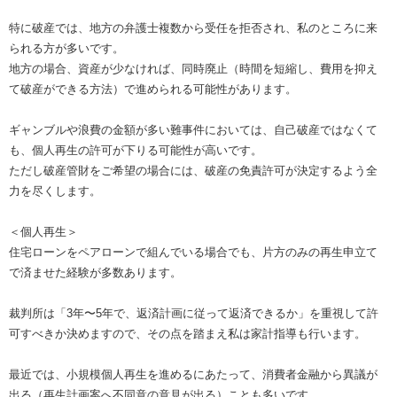
特に破産では、地方の弁護士複数から受任を拒否され、私のところに来
られる方が多いです。
地方の場合、資産が少なければ、同時廃止（時間を短縮し、費用を抑え
て破産ができる方法）で進められる可能性があります。
ギャンブルや浪費の金額が多い難事件においては、自己破産ではなくて
も、個人再生の許可が下りる可能性が高いです。
ただし破産管財をご希望の場合には、破産の免責許可が決定するよう全
力を尽くします。
＜個人再生＞
住宅ローンをペアローンで組んでいる場合でも、片方のみの再生申立て
で済ませた経験が多数あります。
裁判所は「3年〜5年で、返済計画に従って返済できるか」を重視して許
可すべきか決めますので、その点を踏まえ私は家計指導も行います。
最近では、小規模個人再生を進めるにあたって、消費者金融から異議が
出る（再生計画案へ不同意の意見が出る）ことも多いです。