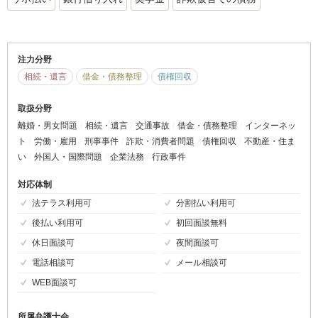
注力分野
相続・遺言
借金・債務整理
債権回収
取扱分野
離婚・男女問題
相続・遺言
交通事故
借金・債務整理
インターネッ
ト
労働・雇用
刑事事件
詐欺・消費者問題
債権回収
不動産・住ま
い
外国人・国際問題
企業法務
行政事件
対応体制
法テラス利用可
分割払い利用可
後払い利用可
初回面談無料
休日面談可
夜間面談可
電話相談可
メール相談可
WEB面談可
所属弁護士会