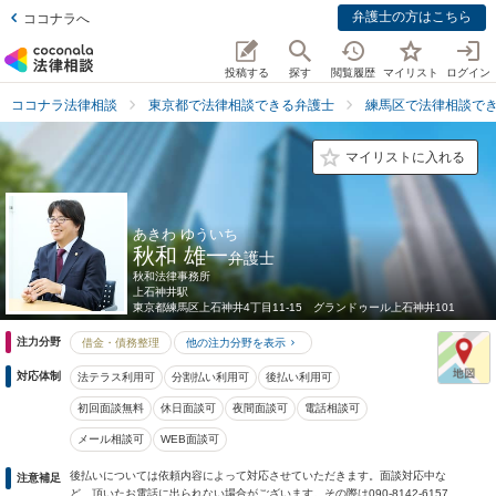
弁護士の方はこちら
ココナラへ
投稿する
探す
閲覧履歴
マイリスト
ログイン
ココナラ法律相談
東京都で法律相談できる弁護士
練馬区で法律相談で
マイリストに入れる
あきわ ゆういち
秋和 雄一
弁護士
秋和法律事務所
上石神井駅
東京都
練馬区上石神井4丁目11-15 グランドゥール上石神井101
注力分野
借金・債務整理
他の注力分野を表示
対応体制
法テラス利用可
分割払い利用可
後払い利用可
初回面談無料
休日面談可
夜間面談可
電話相談可
メール相談可
WEB面談可
後払いについては依頼内容によって対応させていただきます。面談対応中な
注意補足
ど、頂いたお電話に出られない場合がございます。その際は090-8142-6157