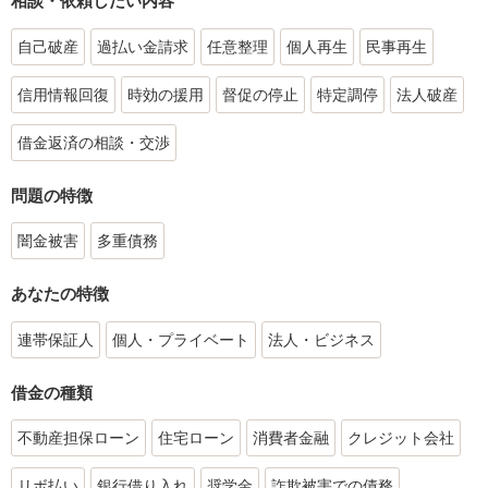
相談・依頼したい内容
自己破産
過払い金請求
任意整理
個人再生
民事再生
信用情報回復
時効の援用
督促の停止
特定調停
法人破産
借金返済の相談・交渉
問題の特徴
闇金被害
多重債務
あなたの特徴
連帯保証人
個人・プライベート
法人・ビジネス
借金の種類
不動産担保ローン
住宅ローン
消費者金融
クレジット会社
リボ払い
銀行借り入れ
奨学金
詐欺被害での債務