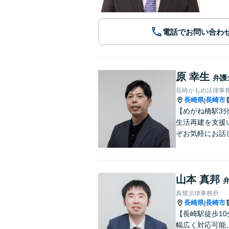
電話でお問い合わ
原 幸生
弁護
長崎かもめ法律事
長崎県
長崎市
|
【めがね橋駅3
生活再建を支援
ぞお気軽にお話
山本 真邦
真耀法律事務所
長崎県
長崎市
|
【長崎駅徒歩1
幅広く対応可能