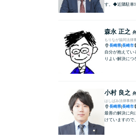
す。◆近隣駐車
森永 正之
もりなが協同法律
長崎県
長崎市
|
自分が抱えてい
りよい解決につ
小村 良之
はしばみ法律事務
長崎県
長崎市
|
最善の解決に向
けていますので