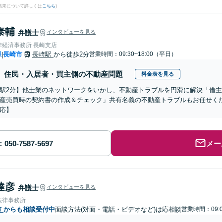
結果について詳しくは
こちら
)
泰輔
弁護士
インタビューを見る
律経済事務所 長崎支店
県
長崎市
長崎駅
から徒歩2分
営業時間：09:30~18:00（平日）
|
住民・入居者・買主側の不動産問題
料金表を見る
駅2分】他士業のネットワークをいかし、不動産トラブルを円滑に解決「借
産売買時の契約書の作成＆チェック」共有名義の不動産トラブルもお任せく
応】
メー
達彦
弁護士
インタビューを見る
法律事務所
市
からも相談受付中
面談方法(対面・電話・ビデオなど)は応相談
営業時間：09:0