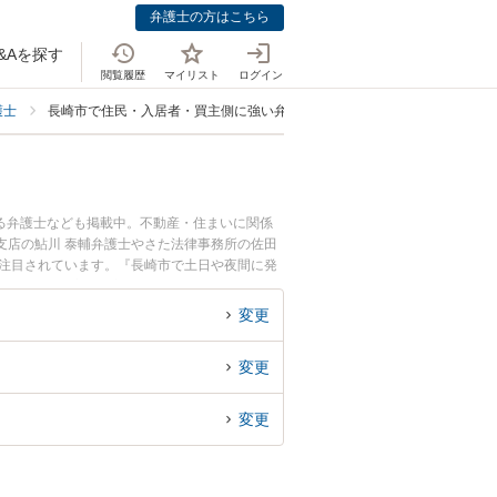
弁護士の方はこちら
&Aを探す
閲覧履歴
マイリスト
ログイン
護士
長崎市で住民・入居者・買主側に強い弁護士
る弁護士なども掲載中。不動産・住まいに関係
支店の鮎川 泰輔弁護士やさた法律事務所の佐田
が注目されています。『長崎市で土日や夜間に発
ラブル解決の実績豊富な近くの弁護士を検索した
相談者さんにおすすめです。
変更
変更
変更