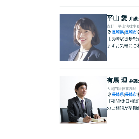
平山 愛
弁護
青野・平山法律事
長崎県
長崎市
|
【長崎駅徒歩5
まずお気軽にご
有馬 理
弁護
大同門法律事務所
長崎県
長崎市
|
【夜間/休日相
のご相談が早期