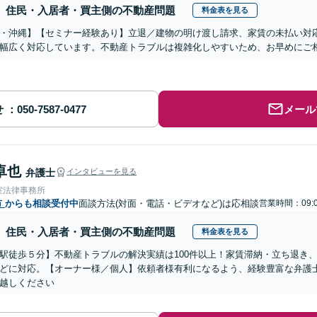
住民・入居者・買主側の不動産問題
料金表を見る
・沖縄】【セミナー経験あり】立退／建物の明け渡し請求、家賃の未払い対
幅広く対応しています。不動産トラブルは複雑化しやすいため、お早めにご
せ
メール
卓也
弁護士
インタビューを見る
室法律事務所
市
からも相談受付中
面談方法(対面・電話・ビデオなど)は応相談
営業時間：09:0
住民・入居者・買主側の不動産問題
料金表を見る
駅徒歩５分】不動産トラブルの解決実績は100件以上！家賃滞納・立ち退き
どに対応。【オーナー様／個人】依頼者様有利になるよう、経験豊富な弁護
越しください