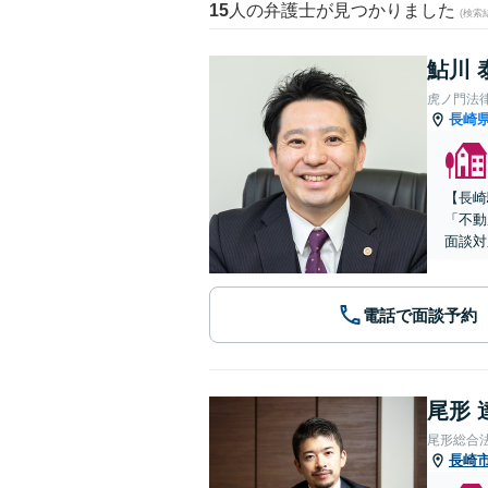
15
人の弁護士が見つかりました
(検索
鮎川 
虎ノ門法
長崎
【長崎
「不動
面談対
電話で面談予約
尾形 
尾形総合
長崎