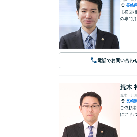
長崎
【初回相
の専門弁
電話でお問い合わ
荒木 
荒木・川
長崎
ご依頼者
にアドバ