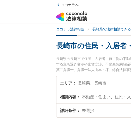
ココナラへ
ココナラ法律相談
長崎県で法律相談できる
長崎市の住民・入居者
長崎県の長崎市で住民・入居者・買主側の不動
する立ち退き交渉や家賃交渉、不動産契約解除
英二弁護士、弁護士法人山本・坪井綜合法律事
生した住民・入居者・買主側の不動産問題のト
い』『初回相談無料で住民・入居者・買主側の
エリア
長崎県、長崎市
相談内容
不動産・住まい、住民・入
詳細条件
未選択