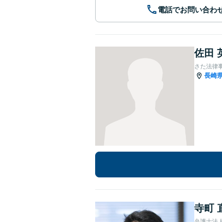
電話でお問い合わ
佐田 
さた法律
長崎
寺町 
弁護士法