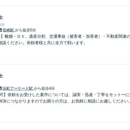
士
務所
長崎駅
から徒歩5分
分】離婚・ＤＶ、遺産分割、交通事故（被害者・加害者）・不動産関連
相談ください。依頼者様と共に全力で戦います。
士
浜町アーケード駅
から徒歩4分
談可】依頼をお受けした案件については、誠実・迅速・丁寧をモットーに
解決につながりますのでお困りの方は、お気軽に相談にお越しください