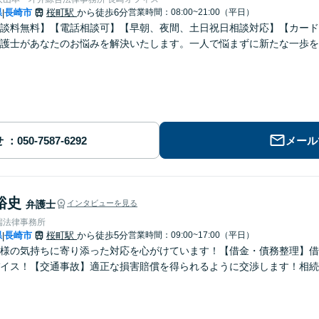
県
長崎市
桜町駅
から徒歩6分
営業時間：08:00~21:00（平日）
|
談料無料】【電話相談可】【早朝、夜間、土日祝日相談対応】【カード
護士があなたのお悩みを解決いたします。一人で悩まずに新たな一歩を
せ
メール
裕史
弁護士
インタビューを見る
端法律事務所
県
長崎市
桜町駅
から徒歩5分
営業時間：09:00~17:00（平日）
|
様の気持ちに寄り添った対応を心がけています！【借金・債務整理】借
イス！【交通事故】適正な損害賠償を得られるように交渉します！相続