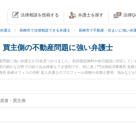
法律相談を投稿する
弁護士を探す
法律Q
弁護士
長崎市で法律相談できる弁護士
長崎市で不動産・住まいに強い弁
・買主側の不動産問題に強い弁護士
産問題に強い弁護士が15名見つかりました。初回面談無料や休日面談に対応してい
等の細かな分野での絞り込み検索もでき便利です。特に虎ノ門法律経済事務所 長崎
務所 長崎オフィスの寺町 直人弁護士のプロフィール情報や弁護士費用、強みなど
ラブルを今すぐに弁護士に相談したい』『住民・入居者・買主側の不動産問題のト
不動産問題を法律相談できる長崎市内の弁護士に相談予約したい』などでお困りの
居者・買主側