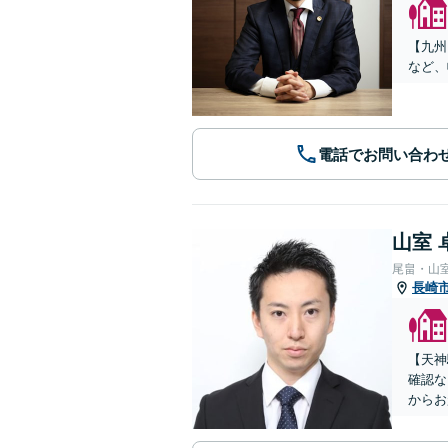
【九州
など、
電話でお問い合わ
山室 
尾畠・山
長崎
【天神
確認な
からお