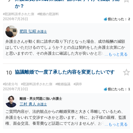
ことを公に認めてもらった方が（精神安定の面でも）ベターなのでは
か？
ないかとも思えます。そうであれば、「訴えられる」ことを怖がる必
#慰謝料請求された側
#離婚の慰謝料
要はなく、むしろ「出るところへ出ましょう」という態度の方が妥当
2026年7月26日
役にたった
2
です。 ただ、冒頭で述べたとおりこちらが強気に出て相手方に十分な
証拠がない場合には提訴されず消化不良状態で終わってしまう危険も
肥田 弘昭
弁護士
ありますので、名誉回復を重視するなら、逆に相手方を被告として債
務不存在確認請求訴訟を提起することも考えられます（事案によって
弁護士さんが動く前に請求の取り下げとなった場合、成功報酬の減額
は、十分な根拠もなく不法行為と決めつけたことに対する慰謝料請求
はしていただけるのでしょうか？との点は契約をした弁護士次第にか
も併せて行う）。 しかしながら、訴訟への対応は（仮に弁護士へ対応
と思いますので、その弁護士に確認した方が良いかと思います。ご参
を任せるとしても）気力が必要であり、精神疾患を抱えながら対応す
考にしてください。
るのはしんどい面があります。 名誉回復を重視してとことん毅然と対
応するのがよいのか、それとも相手方の主張の一部をある程度受け入
10
協議離婚で一度了承した内容を変更したいです
れて（紛らわしい言動があったとして）示談や和解で収めるか、とい
う選択になると思います。弁護士によっても意見が分かれるところで
#財産分与
#慰謝料請求された側
#離婚協議
#調停
すので、地元の複数の弁護士に聞いてみた方がよいと思います。
2026年7月10日
役にたった
1
離婚・男女問題に強い弁護士
三村 勇人
弁護士
ご質問内容が、法的観点からの離婚実務と大きく乖離しているため、
弁護士をいれて交渉すべきかと思います。 特に、お子様の親権、監護
権、面会交流、養育費など話題にでておりませんが、お子様の権利を
守るための重要な検討事項です。 離婚する際に決めることは多く、そ