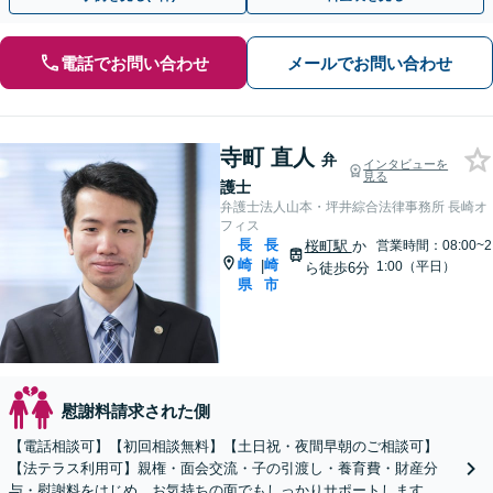
電話でお問い合わせ
メールでお問い合わせ
寺町 直人
弁
インタビューを
見る
護士
弁護士法人山本・坪井綜合法律事務所 長崎オ
フィス
長
長
桜町駅
か
営業時間：08:00~2
崎
崎
|
1:00（平日）
ら徒歩6分
県
市
慰謝料請求された側
【電話相談可】【初回相談無料】【土日祝・夜間早朝のご相談可】
【法テラス利用可】親権・面会交流・子の引渡し・養育費・財産分
与・慰謝料をはじめ、お気持ちの面でもしっかりサポートします。よ