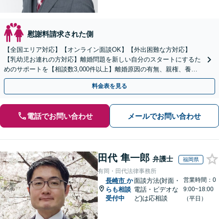
慰謝料請求された側
【全国エリア対応】【オンライン面談OK】【外出困難な方対応】
【乳幼児お連れの方対応】離婚問題を新しい自分のスタートにするた
めのサポートを【相談数3,000件以上】離婚原因の有無、親権、養育
費、財産分与、慰謝料請求【夜間・休日相談可】
料金表を見る
電話でお問い合わせ
メールでお問い合わせ
田代 隼一郎
弁護士
福岡県
有岡・田代法律事務所
営業時間：0
長崎市
か
面談方法(対面・
らも相談
電話・ビデオな
9:00~18:00
受付中
ど)は応相談
（平日）