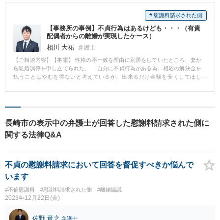
# 慰謝料請求された側
【事務所の事例】不貞行為はあるけども・・・（有責
配偶者からの離婚が実現したケース）
相川 大祐
弁護士
【ご相談内容】【事案】 性格の不一致を理由に別居をしていたところ、妻か
ら離婚調停を申し立てられた。 「自分に不貞行為がある為、相応の解決金を
払うことはやむを得ないと考えているが、出来るだけ金額を安くしてほし
い。」そのような思いで当事務所にご相談に来られました。 【解決】 双方が
公務員であった為、財産分与の部分で退職金や共済年金等、分与する財産が
多数あった。しかし、結果的に当初は、慰謝料として300万円を請求されてい
たが、100万円以上の金額を減額させることに成功しました。
長崎市の表示中の弁護士が回答した慰謝料請求された側に
関する法律Q&A
不貞の慰謝料請求において回答を督促すべきか悩んで
います
#不倫慰謝料
#慰謝料請求された側
#離婚協議
2023年12月22日(金)
佐野 竜之
弁護士