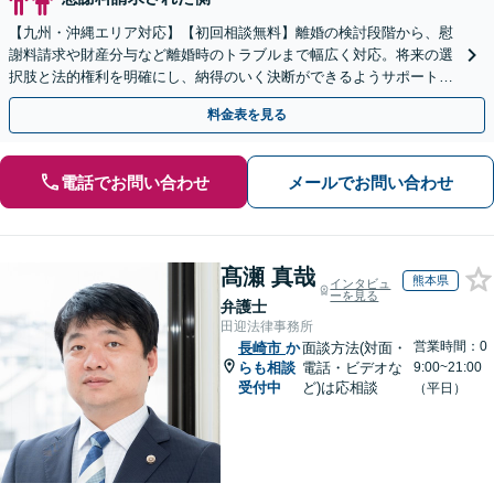
【九州・沖縄エリア対応】【初回相談無料】離婚の検討段階から、慰
謝料請求や財産分与など離婚時のトラブルまで幅広く対応。将来の選
択肢と法的権利を明確にし、納得のいく決断ができるようサポートい
たします【当日・休日・夜間相談OK】
料金表を見る
電話でお問い合わせ
メールでお問い合わせ
髙瀬 真哉
熊本県
インタビュ
ーを見る
弁護士
田迎法律事務所
営業時間：0
長崎市
か
面談方法(対面・
らも相談
電話・ビデオな
9:00~21:00
受付中
ど)は応相談
（平日）