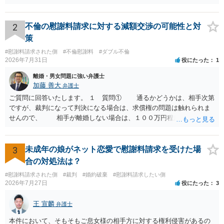
しては、「元浮気相手を加えてほしいとの要望を出したため合意が遅
流れを見る限り、100万円は貸付金ではなく、手切れ金・和解金と評価
れたもので、こちらに落ち度はない」と考えるかもしれませんので、
される可能性はあるのか ⇒LINEを含む１００万円の貸付に至るまでの
淡々とやるしかないと思います。 一般的に、内容につき双方合意でき
やり取り等の経緯、誓約書の内容等を踏まえて、関係を清算するため
2
不倫の慰謝料請求に対する減額交渉の可能性と対
れば、支払期日を明日にするか１週間後にするか程度で揉めることは
の 金銭であったと評価される可能性はあると考えます。 ② 「今後一
策
ないと思います。
切関与しないなら100万円振り込む」というLINEや誓約書は、裁判上
#慰謝料請求された側
#不倫慰謝料
#ダブル不倫
どの程度証拠価値があるのか ⇒前後のやり取りや誓約書の具体的内容
2026年7月31日
役にたった
1
を見ない限り、具体的な判断はできませんが、一定の証拠価値はある
と考えます。 ③ 借用書があっても、後から100万円を貸付扱いに変更
離婚・男女問題に強い弁護士
することは認められるのか。 ⇒おそらく１００万円は不当利得（受け
加藤 善大
弁護士
取る正当な権利がないのに利益を取得した）として返還請求されてい
ご質問に回答いたします。 １ 質問① 通るかどうかは、相手次第
るものかと推察しますので、 貸金返還ではないかと存じます。 ④ 私
ですが、裁判になって判決になる場合は、求償権の問題は触れられま
は現在、収入も不安定で貯金もなくリボ払い借金が既に約100万あり。
せんので、 相手が離婚しない場合は、１００万円程度となる可能
今年に再婚したが主人はお金に厳しい為、一括で220万円を支払う事は
性があると思われます。 交渉については、相手としても、裁判を
困難 仮に裁判で敗訴した場合でも、分割払いになる可能性はあります
するデメリットはありますから（経済的、時間的、精神的負担等）、
か。 ⇒判決となり敗訴してしまった場合は、強制執行により不動産等
反対にご自身が、裁判も辞さずという姿勢を示すことで、プラス
3
未成年の娘がネット恋愛で慰謝料請求を受けた場
の財産を差し押さえられ、そこから債権回収が図られることになりま
に働く可能性は有り得ます。 交渉で解決する多くの場合は、相手
合の対処法は？
すが、 和解であれば柔軟な解決が可能ですので、その場合は分割払
が弁護士に依頼しているケースで、５０万円以下で合意できる場合は
いにより支払うことも十分可能です。 ⑤ このような事情であれば、私
#慰謝料請求された側
#裁判
#婚約破棄
#慰謝料請求したい側
稀であると思います。 通常は、６０万円から８０万円程度になる
2026年7月27日
役にたった
3
は120万円のみ和解交渉を続けるべきでしょうか。 ⇒ご相談者様の認
ことが多いというのが私の印象です。 ２ 質問② ご記載の内容が
識を前提にすれば、１００万円も含めて返済する必要はないと考えら
減額を進めるうえでの交渉材料かと思います。 なお、ご自身が離
王 宣麟
れるため、 120万円のみについて交渉を続けることがベターかと存じ
弁護士
婚しないことは、交渉材料にはならないかと思いますので、ご注意く
ます。
ださい。 また、相手夫婦の婚姻関係が既に破綻していたことや、
本件において、そもそもご息女様の相手方に対する権利侵害があるの