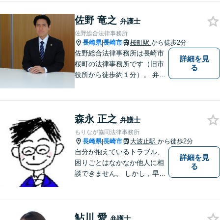
◆11260件の相談実績（令和1
～7年合計）
佐野 竜之
弁護士
佐野総合法律事務所
長崎県
長崎市
桜町駅
から徒歩2分
|
佐野総合法律事務所は長崎市
詳細を見
桜町の法律事務所です（旧市
る
役所から徒歩約１分）。 弁護
士登録１８年目の経験豊富な
弁護士で、幅広い事件に対応
しています。 当事務所では、
森永 正之
法テラスを利用しての無料相
弁護士
談がご利用いただけます。 費
もりなが協同法律事務所
用の点も含めて、ご相談くだ
長崎県
長崎市
大波止駅
から徒歩2分
|
さい。
自分が抱えているトラブル、
詳細を見
困りごとはなかなか他人に相
る
談できません。 しかし，早め
の相談によって、よりよい解
決につながることもありま
す。 ひとりで抱えこまずに相
鮎川 愛
談してみませんか。
弁護士