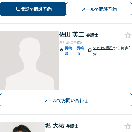
交渉して賠償金アップに努めます。後
電話で面談予約
メールで面談予約
遺障害等級認定を一からサポート【夜
間・休日面談可】
佐田 英二
弁護士
さた法律事務所
めがね橋駅
から徒歩2
長崎
長崎
|
県
市
分
メールでお問い合わせ
堀 大祐
弁護士