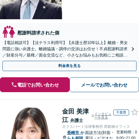
慰謝料請求された側
【電話相談可】【法テラス利用可】【弁護士歴10年以上】離婚・男女
問題に強い弁護士。離婚協議・調停の交渉はお任せ！不貞慰謝料請求
／財産分与／親権／面会交流など、小さなお悩みもお気軽にご相談く
ださい【夜間・休日面談可】【完全個室】【赤坂駅1分】
料金表を見る
電話でお問い合わせ
メールでお問い合わせ
金田 美津
千葉県
インタビュ
ーを見る
江
弁護士
ネクスパート法律事務所 西船橋オフィス
営業時間：0
長崎市
か
面談方法(対面・
らも相談
電話・ビデオな
9:00~21:00