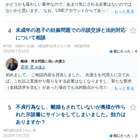
相手女性が結婚しているとは知らなかったと主張することもあります
かどうかも疑わしい案件なので、あまり気にされる必要はないのでは
が、 ケースバイケースですので、ご自身の場合にそれらの主張が
ないかと思います。 なお、LINEアカウントからであっても、そこに紐
できるかはよくお考え下さい。 ３ 質問③ 違約金を５０万円とす
づけられた電話番号の開示→携帯電話会社から氏名・住所が開示され
る旨の交渉をすることが妥当かどうかという基準はありません。
るパターンはありえるものの、本件のような精神的損害が発生したと
公序良俗に反するような金額では、その条項自体が無効になり得ます
明確にいえないような案件において開示がなされる可能性も低いので
4
未成年の息子の妊娠問題での示談交渉と法的対応
が、 ２００万円でも、５０万円でも、公序良俗に反するほど高額
はないかと推察します。
について相談
とはいえないと考えますので、 結局は、妥当かどうかというより
も、ご自身が納得できるかどうかという基準でお考えいただくといい
#中絶
#婚外の妊娠
#慰謝料請求された側
#親族関係
2026年7月10日
役にたった
4
と思います。 そのうえで、合意できるかは、相手も納得できるか
否かにかかってはきますが。 ４ 質問④ ご記載の内容からは判断
離婚・男女問題に強い弁護士
できないのですが、 清算条項を記載しないで合意することはリス
若井 亮
弁護士
クがありますので、むしろ、原則としては、清算条項を記載するべき
初めまして。 ご相談内容を拝見しました。 弁護士を代理人に立てれ
であるとお考えいただくといいです。 ご質問に対する回答は以上で
ば、これ以上直接やり取りをする必要はなくなりますし、新たな要求
すが、可能であれば、ご依頼になるかは別として、お近くの弁護士に
（金銭請求を含む）があった場合でも法的観点から当方に支払うべき
直接相談されて、 今後の対応についてアドバイス等を求めることを
義務があるのかを精査し、回答することができます。 代理人を立てな
お勧めいたします。 ご参考にしていただければ幸いです。
いのであれば、基本的にはご自身で対応していくことになります。 こ
れ以上の要求を回避するためには、合意内容を書面しておくことで
5
不貞行為なし、離婚もされていないが奥様が作ら
す。 特に重要な点としては、合意事項以外には貸し借りが無いことを
れた示談書にサインをしてしまいました。効力は
確認する条項（清算条項）をきちんと盛り込んでおくことです。 お金
ありますか？
を払うにしても、紛争が蒸し返されないよう、合意書を作成して取り
#慰謝料請求された側
交わすようにしてください。
2026年7月15日
役にたった
3