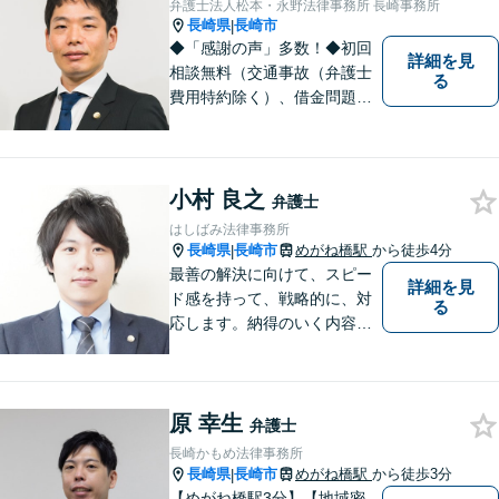
弁護士法人松本・永野法律事務所 長崎事務所
長崎県
長崎市
|
◆「感謝の声」多数！◆初回
詳細を見
相談無料（交通事故（弁護士
る
費用特約除く）、借金問題、
相続・遺言、離婚・男女問題
に限る）◆11260件の相談実
績（令和1～7年合計）
小村 良之
弁護士
はしばみ法律事務所
長崎県
長崎市
めがね橋駅
から徒歩4分
|
最善の解決に向けて、スピー
詳細を見
ド感を持って、戦略的に、対
る
応します。納得のいく内容と
費用となるよう心がけていま
すので、まずはお気軽にご相
談ください。
原 幸生
弁護士
長崎かもめ法律事務所
長崎県
長崎市
めがね橋駅
から徒歩3分
|
【めがね橋駅3分】【地域密