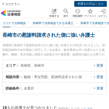
弁護士の方はこちら
ココナラへ
投稿する
探す
閲覧履歴
マイリスト
ログイン
ココナラ法律相談
長崎県で法律相談できる弁護士
長崎市で法律相談で
長崎市の慰謝料請求された側に強い弁護士
長崎県の長崎市で慰謝料請求された側に強い弁護士が19名見つかりました。初
回面談無料や休日面談に対応している弁護士、解決事例を持つ弁護士なども掲
載中。離婚・男女問題に関係する財産分与や養育費、親権等の細かな分野での
絞り込み検索もでき便利です。特にベリーベスト法律事務所 長崎オフィスの草
野 浩介弁護士や弁護士法人グレイス 長崎事務所の相川 大祐弁護士、弁護士法
エリア
長崎県、長崎市
変更
人山本・坪井綜合法律事務所 長崎オフィスの寺町 直人弁護士のプロフィール情
報や弁護士費用、強みなどが注目されています。『長崎市で土日や夜間に発生
相談内容
離婚・男女問題、慰謝料請求された側
変更
した慰謝料請求された側のトラブルを今すぐに弁護士に相談したい』『慰謝料
請求された側のトラブル解決の実績豊富な近くの弁護士を検索したい』『初回
相談無料で慰謝料請求された側を法律相談できる長崎市内の弁護士に相談予約
詳細条件
未選択
変更
したい』などでお困りの相談者さんにおすすめです。
19
人の弁護士が見つかりました
(検索結果について詳しくは
こちら
)