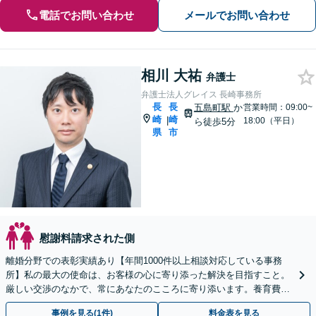
電話でお問い合わせ
メールでお問い合わせ
相川 大祐
弁護士
弁護士法人グレイス 長崎事務所
長
長
五島町駅
か
営業時間：09:00~
崎
崎
|
18:00（平日）
ら徒歩5分
県
市
慰謝料請求された側
離婚分野での表彰実績あり【年間1000件以上相談対応している事務
所】私の最大の使命は、お客様の心に寄り添った解決を目指すこと。
厳しい交渉のなかで、常にあなたのこころに寄り添います。養育費や
学費の獲得に関しては、私の得意分野の一つです。
事例を見る(1件)
料金表を見る