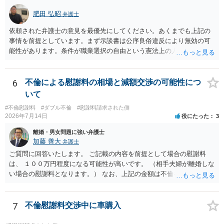
肥田 弘昭
弁護士
依頼された弁護士の意見を最優先にしてください。あくまでも上記の
事情を前提としています。まず示談書は公序良俗違反により無効の可
能性があります。条件が職業選択の自由という憲法上の人権を侵害し
た内容であるからです。次に、サインをさせた経緯から、強迫取消の
可能性もあるかと思います。ご参考にしてください。
6
不倫による慰謝料の相場と減額交渉の可能性につ
いて
#不倫慰謝料
#ダブル不倫
#慰謝料請求された側
2026年7月14日
役にたった
3
離婚・男女問題に強い弁護士
加藤 善大
弁護士
ご質問に回答いたします。 ご記載の内容を前提として場合の慰謝料
は、 １００万円程度になる可能性が高いです。 （相手夫婦が離婚しな
い場合の慰謝料となります。） なお、上記の金額は不倫をした２名が
支払う総額の相場ですので、 ご自身が全額支払った場合は相手女性に
半額程度の支払を求める、 求償ができることになります。 その求償権
を放棄する場合の慰謝料相場は、６０万円から８０万円程度になるこ
7
不倫慰謝料交渉中に車購入
とが多いです。 （相手夫婦が離婚しませんので、減額してでも求償権
を放棄してもらうメリットがあることになります。） ５年後に離婚す