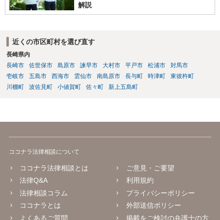
解説
近くの市区町村を選び直す
長崎県内
長崎市
佐世保市
島原市
諫早市
大村市
平戸市
松浦市
対馬市
壱岐市
五島市
西海市
雲仙市
南島原市
長与町
時津町
東彼杵町
川棚町
波佐見町
小値賀町
佐々町
新上五島町
ココナラ法律相談について
ココナラ法律相談とは
ご意見・ご要望
法律Q&A
利用規約
法律相談コラム
プライバシーポリシー
ココナラとは
外部送信ポリシー
よくあるご質問
掲載をご検討の弁護士の方