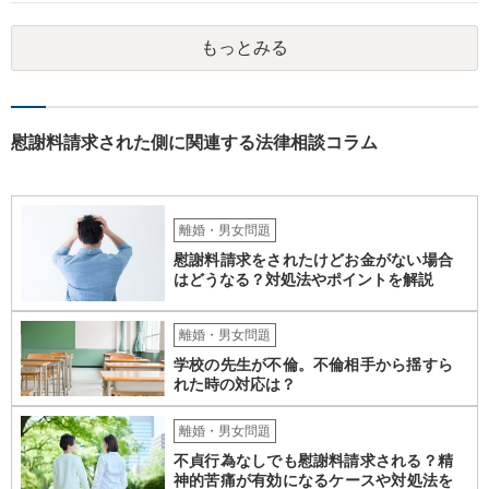
れを決めなかったために生じる質問がこの法律相談でも多くあげられ
ます。 一生に一度あるかないかの離婚という法律問題ですので、お近
もっとみる
くの弁護士事務所にご相談されることをお勧めします。
慰謝料請求された側に関連する法律相談コラム
離婚・男女問題
慰謝料請求をされたけどお金がない場合
はどうなる？対処法やポイントを解説
離婚・男女問題
学校の先生が不倫。不倫相手から揺すら
れた時の対応は？
離婚・男女問題
不貞行為なしでも慰謝料請求される？精
神的苦痛が有効になるケースや対処法を