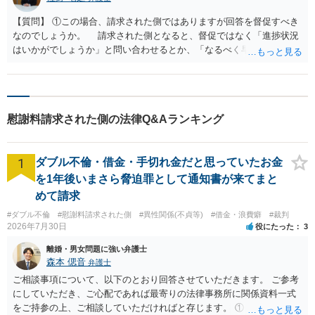
【質問】 ①この場合、請求された側ではありますが回答を督促すべき
なのでしょうか。 請求された側となると、督促ではなく「進捗状況
はいかがでしょうか」と問い合わせるとか、「なるべく早めにお返事
をいただければ幸いです」と希望を伝えるくらいが穏当かとは思いま
す。 督促して、相手が感情的になると困るので。 なお、合意の当
事者を追加する（元交際相手も加える）となると、元交際相手の承諾
も必要となり、説明や意見聴取をすることになるため、ある程度時間
慰謝料請求された側の法律Q&Aランキング
がかかるのはやむを得ないかもしれません。 ②相手方の考慮で、内容
変更や指定期日をすぎる場合は改めて支払日を提案してもらえるので
しょうか。 ③正直明日までに支払ってくださいというのは、年末年始
1
ダブル不倫・借金・手切れ金だと思っていたお金
もあり金融機関もあいていないので現実的ではありませんが、考慮し
てもらえる事情なのでしょうか。 通常は、合意書作成からある程度
を1年後いまさら脅迫罪として通知書が来てまと
の期間をあけた日を支払日とすると思います。 ただ、内諾していた
めて請求
支払日に支払う前提だったと思いますので、お金が用意できている前
#ダブル不倫
#慰謝料請求された側
#異性関係(不貞等)
#借金・浪費癖
#裁判
提で支払日を決めることにはなると思います。それでも１週間くらい
2026年7月30日
役にたった
3
後にするが常識的かと思いますし、金融機関の休業日は考慮されるべ
きです。 ※担当弁護士様からは、「明日までに」というような状況に
離婚・男女問題に強い弁護士
なる可能性はある。その場合はこちらからお願いして日付を変えても
森本 偲音
弁護士
らう。と伺っておりますが、相手都合の支払い日超過はこちらからお
ご相談事項について、以下のとおり回答させていただきます。 ご参考
願いするものなのでしょうか？ 交渉ですので、相手が自身の希望を
にしていただき、ご心配であれば最寄りの法律事務所に関係資料一式
提示し、こちらがこちらの希望を提示することになります。 相手と
をご持参の上、ご相談していただければと存じます。 ① このLINEの