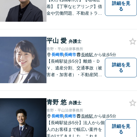
詳細を見
着】【丁寧なヒアリング】借
る
金や労働問題、不動産トラブ
ルなどでお困りの方の生活再
建を支援いたします。依頼者
さまの不安に寄り添い、気持
平山 愛
ちと希望をしっかりと受け止
弁護士
めます。どうぞお気軽にお話
青野・平山法律事務所
しください。【電話・メー
長崎県
長崎市
長崎駅
から徒歩5分
|
ル・WEB相談可】
【長崎駅徒歩5分】離婚・Ｄ
詳細を見
Ｖ、遺産分割、交通事故（被
る
害者・加害者）・不動産関連
の問題ならお一人で悩まずお
気軽にご相談ください。依頼
者様と共に全力で戦います。
青野 悠
弁護士
青野・平山法律事務所
長崎県
長崎市
長崎駅
から徒歩5分
|
【長崎駅徒歩5分】法人から個
詳細を見
人のお客様まで幅広い案件を
る
手がけてきました。これまで