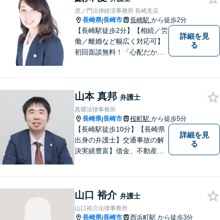
虎ノ門法律経済事務所 長崎支店
長崎県
長崎市
長崎駅
から徒歩2分
|
【長崎駅徒歩2分】【相続／労
詳細を見
働／離婚など幅広く対応可】
る
初回面談無料！「心配だから
念の為聞いておきたい」大歓
迎です！少しでも不安なこと
があればすぐにご相談くださ
山本 真邦
い。各種専門家と連携し、ス
弁護士
ムーズな解決を目指します。
真耀法律事務所
長崎県
長崎市
桜町駅
から徒歩5分
|
【長崎駅徒歩10分】【長崎県
詳細を見
出身の弁護士】交通事故の解
る
決実績豊富】借金、不動産、
相続、企業法務など幅広く対
応可能。【地域密着型】地域
のみなさまのお悩みに寄り添
山口 裕介
い、解決まで二人三脚でサポ
弁護士
ートします。◆近隣駐車場あ
山口裕介法律事務所
り
長崎県
長崎市
西浜町駅
から徒歩3分
|