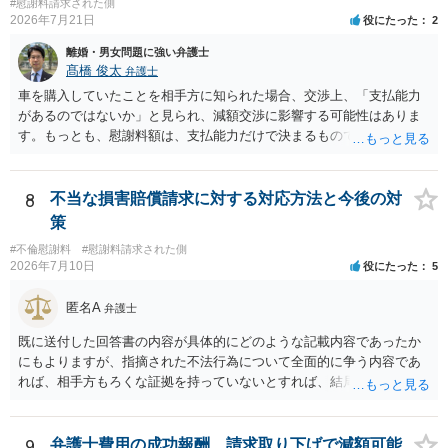
#慰謝料請求された側
る可能性について、慰謝料額に影響が出る可能性はないと考えます。
2026年7月21日
役にたった
2
最後に、ご依頼になる場合の弁護士費用は、ご依頼になる弁護士によ
離婚・男女問題に強い弁護士
り異なりますので、直接ご確認いただくといいですよ。 ご質問に対す
髙橋 俊太
弁護士
る回答は以上ですが、可能であれば、ご依頼になるかは別にして、お
車を購入していたことを相手方に知られた場合、交渉上、「支払能力
近くの弁護士に直接相談されて、今後の対応についてアドバイスを求
があるのではないか」と見られ、減額交渉に影響する可能性はありま
めることをおすすめいたします。 ご参考にしていただけますと幸いで
す。もっとも、慰謝料額は、支払能力だけで決まるものではなく、不
す。
貞行為の有無、やり取りの内容、会っていた回数、夫婦関係への影
響、離婚・別居の有無、証拠関係等によって判断されます。 ご記載の
ように、LINEのやり取りと数回の食事のみで性交渉がないのであれ
8
不当な損害賠償請求に対する対応方法と今後の対
ば、原則として不貞慰謝料支払義務は否定されます。他方で、性交渉
策
がない場合でも、親密なやり取りの内容や関係の態様によっては、婚
#不倫慰謝料
#慰謝料請求された側
姻共同生活の平穏を害したとして、例外的に慰謝料支払義務が肯定さ
2026年7月10日
役にたった
5
れることもあります。 すでに弁護士に依頼されているのであれば、車
の購入事情も含めて説明し、支払能力の問題と、そもそもの慰謝料額
匿名A
弁護士
の相当性を分けて交渉してもらう方がよいでしょう。
既に送付した回答書の内容が具体的にどのような記載内容であったか
にもよりますが、指摘された不法行為について全面的に争う内容であ
れば、相手方もろくな証拠を持っていないとすれば、結局は何もなく
（没交渉のまま）終わってしまう可能性はあると思います。 「疑いを
晴らす」ことが最重要なのであれば、むしろ、相手方から訴訟を提起
して貰い、あなたが勝訴（請求棄却）して不法行為が存在しなかった
9
弁護士費用の成功報酬、請求取り下げで減額可能