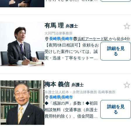
の経験を踏まえ、今後も、依
頼者に満足していただける解
決を目指し尽力いたします。
有馬 理
弁護士
大同門法律事務所
長崎県
長崎市
浜町アーケード駅
から徒歩4分
|
【夜間/休日相談可】依頼をお
詳細を見
受けした案件については、誠
る
実・迅速・丁寧をモットーに
処理致します。早めのご相談
が早期解決につながりますの
でお困りの方は、お気軽に相
梅本 義信
談にお越しください。
弁護士
弁護士法人松本・永野法律事務所 長崎事務所
長崎県
長崎市
|
◆「感謝の声」多数！◆初回
詳細を見
相談無料（交通事故（弁護士
る
費用特約除く）、借金問題、
相続・遺言、離婚・男女問題
に限る）◆弁護士歴44年以上