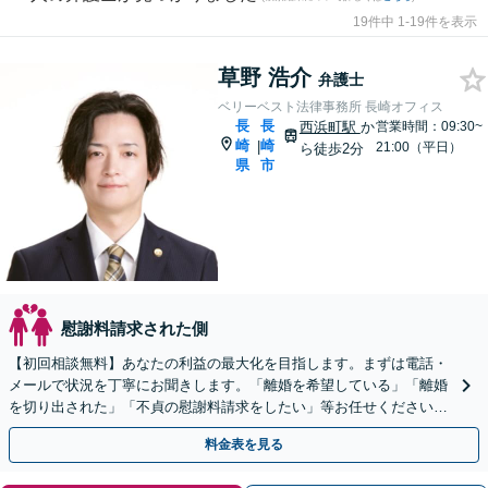
19件中 1-19件を表示
草野 浩介
弁護士
ベリーベスト法律事務所 長崎オフィス
長
長
西浜町駅
か
営業時間：09:30~
崎
崎
|
21:00（平日）
ら徒歩2分
県
市
慰謝料請求された側
【初回相談無料】あなたの利益の最大化を目指します。まずは電話・
メールで状況を丁寧にお聞きします。「離婚を希望している」「離婚
を切り出された」「不貞の慰謝料請求をしたい」等お任せください。
【リーズナブルな料金設定】
料金表を見る