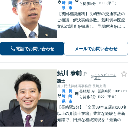
崎
崎
|
0:00（平日）
ら徒歩5分
県
市
【初回相談無料】長崎県の交通事故の
ご相談、解決実績多数。裁判例や医療
文献の調査を徹底し、早期解決をはか
ります。損保会社や医療機関での顧問
契約実績があり、多角的なアドバイス
が可能。被害者の方に、適正な賠償が
電話でお問い合わせ
メールでお問い合わせ
獲得できるよう対応いたします。
鮎川 泰輔
弁
インタビューを
見る
護士
虎ノ門法律経済事務所 長崎支店
長
長
長崎駅
か
営業時間：09:30~1
崎
崎
|
8:00（平日）
ら徒歩2分
県
市
【長崎駅2分】「全国39本支店の100名
以上の弁護士在籍」豊富な経験と最新
知識で、円滑な相続実現を「最新の法
改正にもキャッチアップ」保険会社と