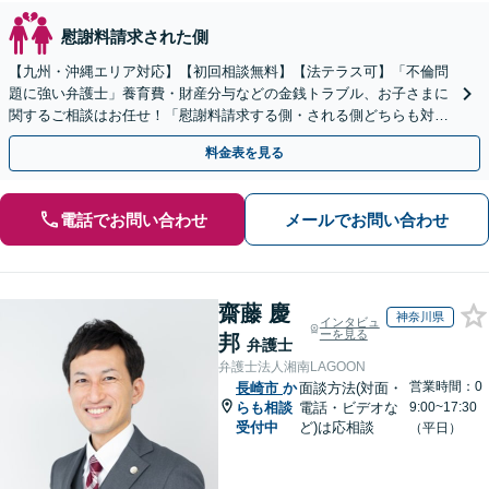
慰謝料請求された側
【九州・沖縄エリア対応】【初回相談無料】【法テラス可】「不倫問
題に強い弁護士」養育費・財産分与などの金銭トラブル、お子さまに
関するご相談はお任せ！「慰謝料請求する側・される側どちらも対応
可」【子連れ相談可】【休日・夜間相談可】【駐車場あり】
料金表を見る
電話でお問い合わせ
メールでお問い合わせ
齋藤 慶
神奈川県
インタビュ
ーを見る
邦
弁護士
弁護士法人湘南LAGOON
営業時間：0
長崎市
か
面談方法(対面・
らも相談
電話・ビデオな
9:00~17:30
受付中
ど)は応相談
（平日）