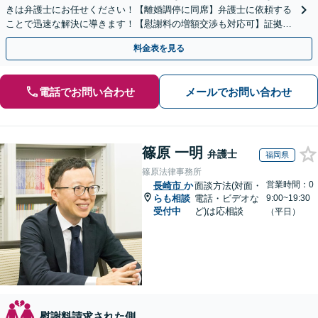
きは弁護士にお任せください！【離婚調停に同席】弁護士に依頼する
ことで迅速な解決に導きます！【慰謝料の増額交渉も対応可】証拠集
めから丁寧にアドバイスします。
料金表を見る
電話でお問い合わせ
メールでお問い合わせ
篠原 一明
弁護士
福岡県
篠原法律事務所
営業時間：0
長崎市
か
面談方法(対面・
らも相談
電話・ビデオな
9:00~19:30
受付中
ど)は応相談
（平日）
慰謝料請求された側