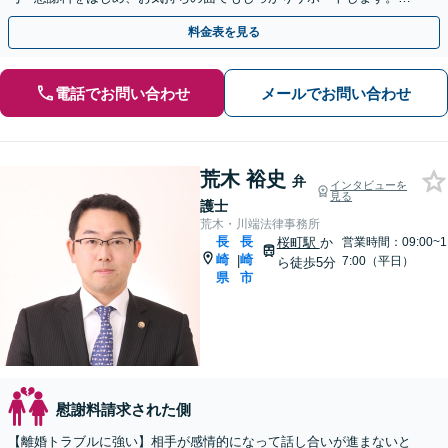
り良い人生の再スタートに向けて、一緒に歩みだしましょう
料金表を見る
電話でお問い合わせ
メールでお問い合わせ
荒木 裕史
弁
インタビューを
見る
護士
荒木・川端法律事務所
長
長
桜町駅
か
営業時間：09:00~1
崎
崎
|
7:00（平日）
ら徒歩5分
県
市
慰謝料請求された側
【離婚トラブルに強い】相手が感情的になって話し合いが進まないと