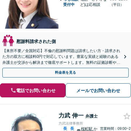
受付中
ど)は応相談
（平日）
慰謝料請求された側
【来所不要／全国対応】不倫の慰謝料問題は請求したい方・請求され
た方の双方に相談料0円で対応しています。豊富な実績と経験のある
弁護士が交渉から解決まで徹底サポートします。無料の証拠診断や着
手金の返還保証もありますので安心してご相談ください。
料金表を見る
電話でお問い合わせ
メールでお問い合わせ
力武 伸一
弁護士
力武法律事務所
長
長
桜町駅
か
営業時間：09:00~2