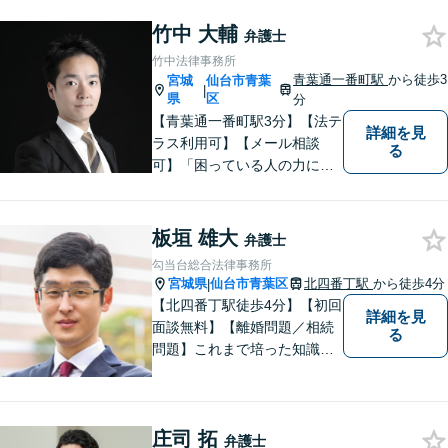
ご依頼多数！企業の内情に精
通した深いアドバ イスが可
竹中 大輔
弁護士
能。借金・債務整理に関して
竹中法律事務所
も熟知。
青葉通一番町駅
から徒歩3
宮城
仙台市青葉
|
県
区
分
【青葉通一番町駅3分】【法テ
詳細を見
ラス利用可】【メール相談
る
可】「困っている人の力にな
りたい」という思いを強く持
って日々業務に取り組んでお
ります。 依頼者の思いに寄り
板垣 雄大
弁護士
添い、丁寧な対応を心がけて
勾当台総合法律事務所
おりますので、ぜひご相談く
宮城県
仙台市青葉区
北四番丁駅
から徒歩4分
|
ださい。
【北四番丁駅徒歩4分】【初回
詳細を見
面談無料】【離婚問題／相続
る
問題】これまで培った知識と
経験をもとに、依頼者を最善
の解決に導けるよう全力でサ
ポートします。【休日／夜間
庄司 拓
対応可能】丁寧かつ迅速多対
弁護士