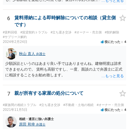
法の訴訟代理人としての地位はまだないからです。
6
賃料滞納による即時解除についての相談（貸主側
です）
#賃料回収
#賃貸契約トラブル
#立ち退き交渉
#オーナー・売主側
#契約解除
#サブリース解約
2024年2月24日
役にたった
4
秋山 直人
弁護士
少額訴訟というのはあまり良い手ではありませんね。建物明渡は請求
できませんので。 賃料も高額ですし、一度、面談の上で弁護士に正式
に相談することをお勧め致します。
7
親が所有する家屋の処分について
#家族間の相続トラブル
#立ち退き交渉
#不動産・土地の相続
#オーナー・売主側
2021年11月5日
役にたった
4
相続・遺言に強い弁護士
原田 和幸
弁護士