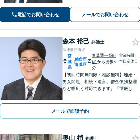
不安の中にいるご依頼様が光を見出
し、笑顔で再出発できるよう、お気持
電話でお問い合わせ
メールでお問い合わせ
ちに寄り添いながら、解決まで全力で
サポートします。【分割払い可】
森本 裕己
弁護士
法律事務所絆
青葉通一番町
営業時間：
宮
仙台市
本日定休日
城
駅
から徒歩5
|
青葉区
県
分
【初回時間無制限・相談無料】離婚・
男女問題、相続・遺言、借金債務整理
など幅広く対応できます。「徹底した
顧客志向」や「丁寧でわかりやすい説
明」にこだわっています【弁護士経験1
5年以上】
メールで面談予約
奥山 梢
弁護士