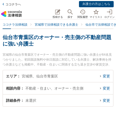
弁護士の方はこちら
ココナラへ
投稿する
探す
閲覧履歴
マイリスト
ログイン
ココナラ法律相談
宮城県で法律相談できる弁護士
仙台市で法律相談で
仙台市青葉区のオーナー・売主側の不動産問題
に強い弁護士
宮城県の仙台市青葉区でオーナー・売主側の不動産問題に強い弁護士が64名見
つかりました。初回面談無料や休日面談に対応している弁護士、解決事例を持
つ弁護士なども掲載中。不動産・住まいに関係する立ち退き交渉や家賃交渉、
不動産契約解除等の細かな分野での絞り込み検索もでき便利です。特に弁護士
法人リーガルプロフェッションの新妻 範之弁護士やからんこえ法律事務所の高
エリア
宮城県、仙台市青葉区
変更
橋 広希弁護士、つばさ法律事務所の森田 新司弁護士のプロフィール情報や弁護
士費用、強みなどが注目されています。『仙台市青葉区で土日や夜間に発生し
相談内容
不動産・住まい、オーナー・売主側
変更
たオーナー・売主側の不動産問題のトラブルを今すぐに弁護士に相談したい』
『オーナー・売主側の不動産問題のトラブル解決の実績豊富な近くの弁護士を
検索したい』『初回相談無料でオーナー・売主側の不動産問題を法律相談でき
詳細条件
未選択
変更
る仙台市青葉区内の弁護士に相談予約したい』などでお困りの相談者さんにお
すすめです。