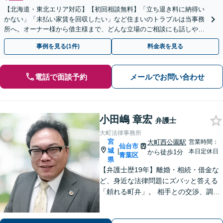
【北海道・東北エリア対応】【初回相談無料】「立ち退き料に納得い
かない」「未払い家賃を回収したい」など住まいのトラブルは当事務
所へ。オーナー様から借主様まで、どんな立場のご相談にも話しやす
い弁護士が対応します。ＷＥＢ面談可。
事例を見る(1件)
料金表を見る
電話で面談予約
メールでお問い合わせ
小田嶋 章宏
弁護士
大町法律事務所
宮
大町西公園駅
営業時間：
仙台市
城
|
本日定休日
から徒歩1分
青葉区
県
【弁護士歴19年】離婚・相続・借金な
ど、身近な法律問題にズバッと答える
「頼れる町弁」。 相手との交渉、調
停、裁判、各種手続まで、必要に応じ
て安心してお任せいただけます。 【相