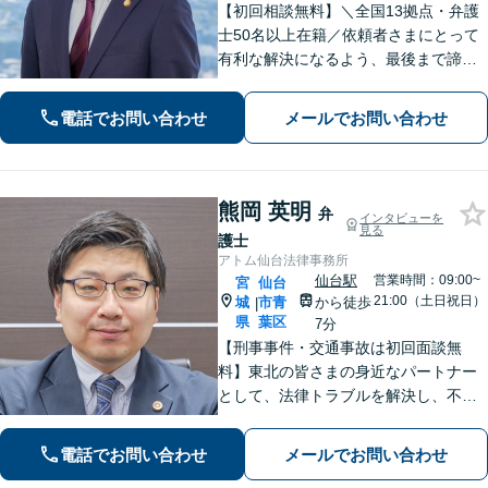
【初回相談無料】＼全国13拠点・弁護
士50名以上在籍／依頼者さまにとって
有利な解決になるよう、最後まで諦め
ずに闘います！借金問題/離婚・男女問
題/相続/交通事故/刑事事件など、ご相
電話でお問い合わせ
メールでお問い合わせ
談ください【夜間・休日対応】
熊岡 英明
弁
インタビューを
見る
護士
アトム仙台法律事務所
仙台駅
営業時間：09:00~
宮
仙台
21:00（土日祝日）
城
市青
から徒歩
|
県
葉区
7分
【刑事事件・交通事故は初回面談無
料】東北の皆さまの身近なパートナー
として、法律トラブルを解決し、不安
を安心に変えられるよう尽力いたしま
す。どんな些細なお悩みでも大丈夫で
電話でお問い合わせ
メールでお問い合わせ
すので、まずはお気軽にご相談くださ