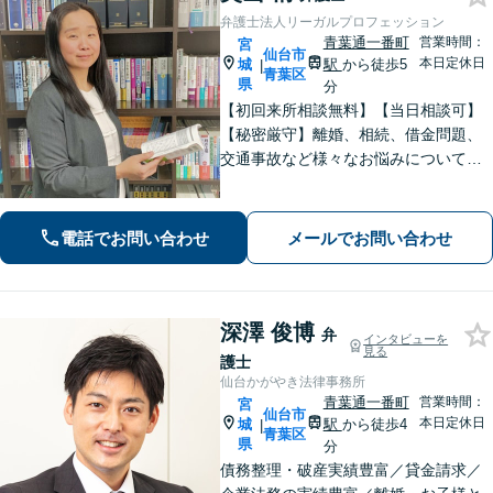
弁護士法人リーガルプロフェッション
青葉通一番町
営業時間：
宮
仙台市
本日定休日
城
駅
から徒歩5
|
青葉区
県
分
【初回来所相談無料】【当日相談可】
【秘密厳守】離婚、相続、借金問題、
交通事故など様々なお悩みについて、
誠実にお話しをうかがいスピーディー
な問題解決を目指します。まずはお気
軽にご相談下さい。
電話でお問い合わせ
メールでお問い合わせ
深澤 俊博
弁
インタビューを
見る
護士
仙台かがやき法律事務所
青葉通一番町
営業時間：
宮
仙台市
本日定休日
城
駅
から徒歩4
|
青葉区
県
分
債務整理・破産実績豊富／貸金請求／