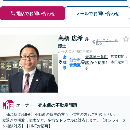
電話でお問い合わせ
メールでお問い合わせ
高橋 広希
弁
インタビューを
見る
護士
からんこえ法律事務所
青葉通一番町
営業時間：
宮
仙台市
本日定休日
城
駅
から徒歩4
|
青葉区
県
分
オーナー・売主側の不動産問題
【仙台駅徒歩8分】不動産の貸主の方も、借主の方もご相談下さい。
立退きや明渡し請求など、多様なトラブルに対応します。【オンライ
ン相談対応】【LINE対応可】