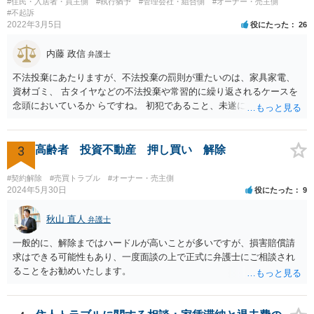
#住民・入居者・買主側
#執行猶予
#管理会社・組合側
#オーナー・売主側
#不起訴
2022年3月5日
役にたった
26
内藤 政信
弁護士
不法投棄にあたりますが、不法投棄の罰則が重たいのは、家具家電、
資材ゴミ、 古タイヤなどの不法投棄や常習的に繰り返されるケースを
念頭においているか らですね。 初犯であること、未遂に終わっている
ことから、かりに通報され、事情聴取が あったとしても、起訴される
ことはないでしょう。 様子見でいいでしょう。
3
高齢者 投資不動産 押し買い 解除
#契約解除
#売買トラブル
#オーナー・売主側
2024年5月30日
役にたった
9
秋山 直人
弁護士
一般的に、解除まではハードルが高いことが多いですが、損害賠償請
求はできる可能性もあり、一度面談の上で正式に弁護士にご相談され
ることをお勧めいたします。