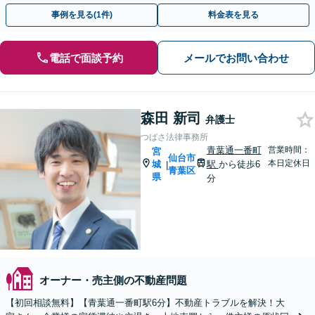
事例を見る(1件)
料金表を見る
電話で面談予約
メールでお問い合わせ
森田 新司
弁護士
つばさ法律事務所
青葉通一番町
営業時間：
宮
仙台市
本日定休日
城
駅
から徒歩6
|
青葉区
県
分
オーナー・売主側の不動産問題
【初回相談無料】【青葉通一番町駅6分】不動産トラブルを解決！大