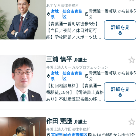
応でお悩みを解決します。
あすなろ法律事務所
【明朗な料金体系】お気軽に
青葉通一番町駅
から徒歩5
宮城
仙台市青葉
|
ご相談下さい。
県
区
分
【青葉通一番町駅徒歩5分】
詳細を見
【当日／夜間／休日対応可
る
能】学校問題／スポーツ法務
／交通事故／離婚・男女問題
／消費者被害／債務整理／相
続／刑事事件など幅広く対
三浦 慎平
弁護士
応。悩みを抱えた方が気軽に
弁護士法人リーガルプロフェッション
相談できるように、親しみや
青葉通一番町駅
から徒歩5
宮城
仙台市青葉
|
すい雰囲気作りを心掛けてお
県
区
分
ります。
【初回相談無料】【青葉通一
詳細を見
番駅徒歩5分】【司法書士資格
る
あり】不動産登記名義の移転
など登記実務に多く携わって
きました。不動産・相続・遺
産分割のほか、交通事故・離
作田 憲護
弁護士
婚・借金などあらゆる法律問
弁護士法人作田法律事務所
題に全力を尽くします。お困
宮城県
仙台市青葉区
あおば通駅
から徒歩1分
|