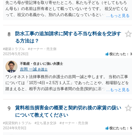
先ごろ母が登記簿を取り寄せたところ、私たち子ども（そしてもちろ
ん母も）の名前は所有者として載っていないそうです。 祖父が亡くな
って、祖父の名義から、別の人の名義になっているということでしょ
うか。 そうであれば、祖父の遺言があって、それに従って、相続がな
された可能性がありますので、相談者や相談者のきょうだいが相続し
ていないかもしれませんね。 祖父名義のままであれば、遺言がないか
8
防水工事の追加請求に関する不当な料金を交渉す
もしれませんので、相談者が相続人になっている可能性があります。
る方法は？
あと、祖父がいつ亡くなったか分かりませんが、祖父の遺言で、相談
#建築トラブル
#オーナー・売主側
者が何も遺産を受け取っていないとなると、遺留分侵害額請求は考え
2025年5月26日
役にたった
3
られると思います。
不動産・住まいに強い弁護士
吉岡 一誠
弁護士
ワンオネスト法律事務所の弁護士の吉岡一誠と申します。 当初の工事
については「10万÷4日＝2.5万１人工」であったことや、相場額などを
踏まえると、相手方の請求は当事者間の合意(契約)に基づかない不当な
請求と言い得るので、追加工事代金については10万円（2.5万×4人）し
か支払う意向がない旨を伝えて、減額の交渉をすべきでしょう。 相手
方の立場としても、裁判を起こす時間や労力、経済的コストその他裁
9
賃料相当損害金の概要と契約切れ後の家賃の扱い
判が終わるまでキャッシュが入ってこないことなどがネックになり得
について教えてください
るでしょうから、減額に応じてくる可能性は大いにあるかと思いま
#賃貸契約トラブル
#立ち退き交渉
#オーナー・売主側
す。
2024年9月9日
役にたった
5