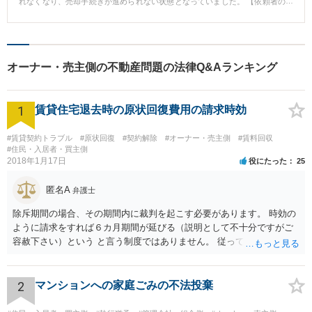
れなくなり、売却手続きが進められない状態となっていました。 【依頼者の
相談後の状況】 車両の所有者の所在を調査し、訴訟提起を行い、勝訴判決を
得ました。 その後、強制執行手続きを行い、車両を目的外動産として、その
場で査定してもらい、無価値と判断され、廃棄することが可能となりまし
た。 【解決方法、弁護士として果たした役割など】 任意の撤去が期待できな
い場合には、無主物先占が認められる例外的事情がない限り、法的手続を行
オーナー・売主側の不動産問題の法律Q&Aランキング
うほかないため、交渉が上手くいかないなどの場合には、早期にご相談頂い
たほうが結果的に早い解決となります。
1
賃貸住宅退去時の原状回復費用の請求時効
#賃貸契約トラブル
#原状回復
#契約解除
#オーナー・売主側
#賃料回収
#住民・入居者・買主側
2018年1月17日
役にたった
25
匿名A
弁護士
除斥期間の場合、その期間内に裁判を起こす必要があります。 時効の
ように請求をすれば６カ月期間が延びる（説明として不十分ですがご
容赦下さい）という と言う制度ではありません。 従って、理論上は１
年経過していますので、既に支払義務はありません。
2
マンションへの家庭ごみの不法投棄