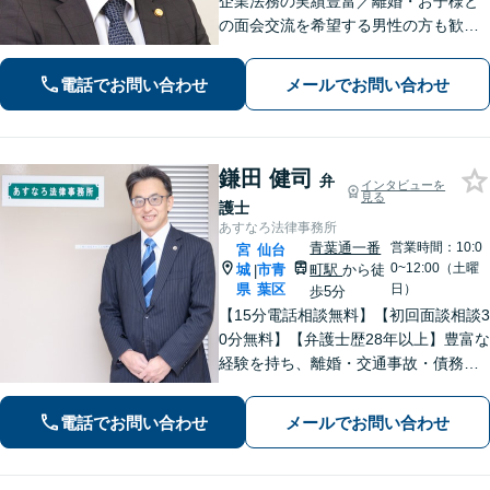
企業法務の実績豊富／離婚・お子様と
の面会交流を希望する男性の方も歓迎
【多種多様な事件に精通】【弁護士歴1
４年以上・完全個室】
電話でお問い合わせ
メールでお問い合わせ
鎌田 健司
弁
インタビューを
見る
護士
あすなろ法律事務所
青葉通一番
営業時間：10:0
宮
仙台
0~12:00（土曜
城
市青
町駅
から徒
|
県
葉区
日）
歩5分
【15分電話相談無料】【初回面談相談3
0分無料】【弁護士歴28年以上】豊富な
経験を持ち、離婚・交通事故・債務整
理・相続・消費者被害など、幅広く対
応。司法書士や税理士と連携。【青葉
電話でお問い合わせ
メールでお問い合わせ
通一番町駅5分】