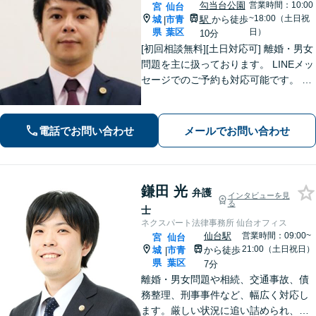
勾当台公園
営業時間：10:00
宮
仙台
~18:00（土日祝
城
市青
駅
から徒歩
|
県
葉区
日）
10分
[初回相談無料][土日対応可] 離婚・男女
問題を主に扱っております。 LINEメッ
セージでのご予約も対応可能です。 LI
NEでのご予約をご希望の場合は、以下
のリンクからご登録ください。 https://l
in.ee/uFqpYWb
電話でお問い合わせ
メールでお問い合わせ
鎌田 光
弁護
インタビューを見
る
士
ネクスパート法律事務所 仙台オフィス
仙台駅
営業時間：09:00~
宮
仙台
21:00（土日祝日）
城
市青
から徒歩
|
県
葉区
7分
離婚・男女問題や相続、交通事故、債
務整理、刑事事件など、幅広く対応し
ます。厳しい状況に追い詰められ、ご