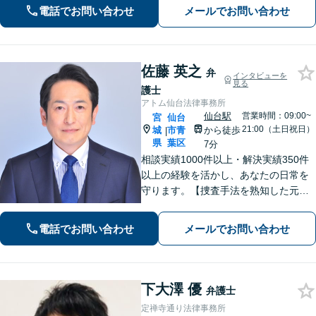
談料30分1,100円】【大町西公園駅1
電話でお問い合わせ
メールでお問い合わせ
分】【夜間・休日対応可能】
佐藤 英之
弁
インタビューを
見る
護士
アトム仙台法律事務所
仙台駅
営業時間：09:00~
宮
仙台
21:00（土日祝日）
城
市青
から徒歩
|
県
葉区
7分
相談実績1000件以上・解決実績350件
以上の経験を活かし、あなたの日常を
守ります。【捜査手法を熟知した元警
察官弁護士・刑事事件加害者弁護・交
通事故に特化】
電話でお問い合わせ
メールでお問い合わせ
下大澤 優
弁護士
定禅寺通り法律事務所