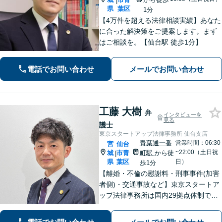
|
県
葉区
1分
【4万件を超える法律相談実績】あなた
に合った解決策をご提案します。まず
はご相談を。【仙台駅 徒歩1分】
電話でお問い合わせ
メールでお問い合わせ
工藤 大樹
弁
インタビューを
見る
護士
東京スタートアップ法律事務所 仙台支店
青葉通一番
営業時間：06:30
宮
仙台
~22:00（土日祝
城
市青
町駅
から徒
|
県
葉区
日）
歩1分
【離婚・不倫の慰謝料・刑事事件(加害
者側)・交通事故など】東京スタートア
ップ法律事務所は国内29拠点体制で全
国対応！【ご自宅からの電話相談にも
対応(法律相談は完全予約制)】各分野で