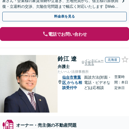
家さん・企業様の家賃滞納や立退き、土地売買から、借主様の原状回
復・立退料の交渉、欠陥住宅問題まで幅広く対応いたします【Web面
談可能】
料金表を見る
電話でお問い合わせ
鈴江 遼
北海道
インタビュー
を見る
弁護士
たいへい法律事務所
営業時
仙台市青葉
面談方法(対面・
区
からも相
電話・ビデオな
間：本日
談受付中
ど)は応相談
定休日
オーナー・売主側の不動産問題