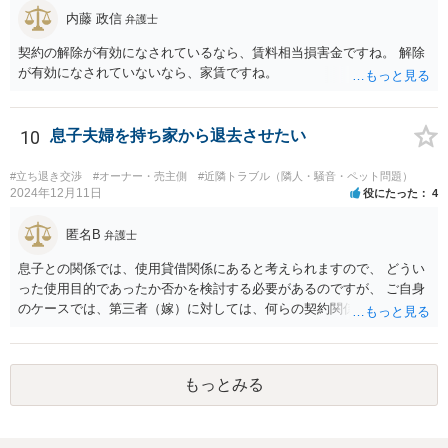
内藤 政信
弁護士
契約の解除が有効になされているなら、賃料相当損害金ですね。 解除
が有効になされていないなら、家賃ですね。
10
息子夫婦を持ち家から退去させたい
#立ち退き交渉
#オーナー・売主側
#近隣トラブル（隣人・騒音・ペット問題）
2024年12月11日
役にたった
4
匿名B
弁護士
息子との関係では、使用貸借関係にあると考えられますので、 どうい
った使用目的であったか否かを検討する必要があるのですが、 ご自身
のケースでは、第三者（嫁）に対しては、何らの契約関係にもなく、
端的に退去を求めるのがよいと思われます（応じない場合は、退去す
るまで賃料相当の損害賠償を続ける）。また、息子との関係でも、勝
手に第三者に又貸ししたとして、使用貸借契約の解除を検討すること
もっとみる
も考えられます。 ただ、同じ家にお住まいということですので、 場合
によっては、安全面を考慮して、警察へ事前に相談（あまり親身に対
応してもらえるわけではないですが）や、弁護士への依頼、調停など