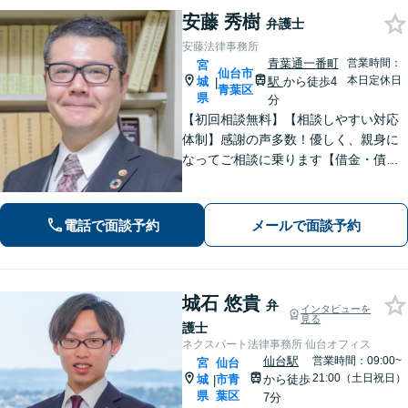
安藤 秀樹
弁護士
安藤法律事務所
青葉通一番町
営業時間：
宮
仙台市
本日定休日
城
駅
から徒歩4
|
青葉区
県
分
【初回相談無料】【相談しやすい対応
体制】感謝の声多数！優しく、親身に
なってご相談に乗ります【借金・債務
整理】法テラス利用可能。すぐに督促
をストップし、再スタートを切るサポ
ートを【離婚問題】男性側からの相談
電話で面談予約
メールで面談予約
実績が豊富です【青葉通一番町駅4分】
城石 悠貴
弁
インタビューを
見る
護士
ネクスパート法律事務所 仙台オフィス
仙台駅
営業時間：09:00~
宮
仙台
21:00（土日祝日）
城
市青
から徒歩
|
県
葉区
7分