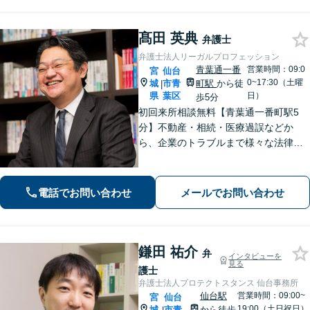
い
髙田 英典
弁護士
弁護士法人リーガルプロフェッション
青葉通一番
営業時間：09:0
宮
仙台
0~17:30（土曜
城
市青
町駅
から徒
|
県
葉区
日）
歩5分
初回来所相談無料【青葉通一番町駅5
分】不動産・相続・医療過誤などか
ら、企業のトラブルまで様々な法律問
題に全力を尽くします。ご相談者様の
お話をお聞きし、最善の解決策へと導
くことを最も重視しています。お困り
電話でお問い合わせ
メールでお問い合わせ
の方はご相談ください。9名の弁護士が
在籍
鎌田 祐介
弁
インタビューを
見る
護士
弁護士法人プロテクトスタンス 仙台事務所
仙台駅
営業時間：09:00~
宮
仙台
19:00（土日祝日）
城
市青
から徒歩