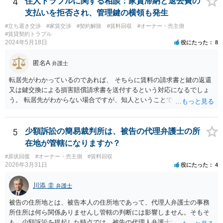
4
住人トラブルに関する相談：家賃滞納と退去費の
支払いを拒否され、管理鍵の横領も発生
#立ち退き交渉
#家賃交渉
#契約解除
#賃料回収
#オーナー・売主側
#賃貸契約トラブル
2024年5月18日
役にたった
8
匿名A
弁護士
転居先がわかっているのであれば、 そちらに賃料の請求書と鍵の返還
又は鍵交換による損害賠償請求書を送付するという対応になるでしょ
う。 転居先がわからない場合ですが、知人ということで、連絡がつく
のであれば、そちらに連絡をしてという形ですが、知人間ということ
で、適切な対応が望めない場合は、債権回収を弁護士に依頼すること
をご検討ください。
5
少額訴訟の簡易裁判所は、被告の代理弁護士の所
在地が管轄になりますか？
#原状回復
#オーナー・売主側
#賃料回収
2026年3月31日
役にたった
4
川添 圭
弁護士
被告の住所地とは、被告本人の住所地であって、代理人弁護士の事務
所住所は何ら関係ありませんし管轄の判断には影響しません。そもそ
も、少額訴訟を提起した時点では、被告の代理人弁護士には民事訴訟