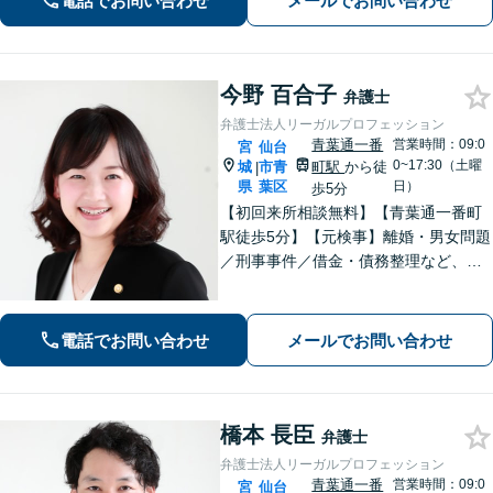
電話でお問い合わせ
メールでお問い合わせ
専門性の高い弁護士が寄り添い解決を
サポートします。
今野 百合子
弁護士
弁護士法人リーガルプロフェッション
青葉通一番
営業時間：09:0
宮
仙台
0~17:30（土曜
城
市青
町駅
から徒
|
県
葉区
日）
歩5分
【初回来所相談無料】【青葉通一番町
駅徒歩5分】【元検事】離婚・男女問題
／刑事事件／借金・債務整理など、あ
らゆる法律問題に全力を尽くします。
ご相談者さまのお話を丁寧にうかが
い、最善の解決策へと導くことを最も
電話でお問い合わせ
メールでお問い合わせ
重視しています。お困りの方はご相談
ください。
橋本 長臣
弁護士
弁護士法人リーガルプロフェッション
青葉通一番
営業時間：09:0
宮
仙台