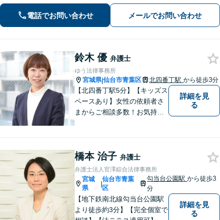
を武器に、不安を「その先の安心」へ
と変え、未来を見据えて全力で伴走い
電話でお問い合わせ
メールでお問い合わせ
たします。【電話・メール・WEB相談
可】
鈴木 優
弁護士
ゆう法律事務所
宮城県
仙台市青葉区
北四番丁駅
から徒歩3分
|
【北四番丁駅5分】【キッズス
詳細を見
ペースあり】女性の依頼者さ
る
まからご相談多数！お気持ち
に寄り添うことを一番大切に
しています。離婚・男女問題
はお任せください！不貞慰謝
橋本 治子
料請求／親権・養育費【労働
弁護士
問題】マタハラなど女性特有
弁護士法人官澤綜合法律事務所
のトラブルに迅速に対応【初
勾当台公園駅
から徒歩3
宮城
仙台市青葉
|
回相談無料】
県
区
分
【地下鉄南北線勾当台公園駅
詳細を見
より徒歩約3分】【完全個室で
る