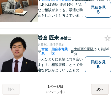
りの方はまずはご相談くださ
【あおば通駅 徒歩1分】どん
詳細を見
い。
なご相談が来ても、最適な助
る
言をしたい！と考えていま
す。法律問題でなくても構い
ません。 お気軽にご相談くだ
さい。
岩倉 匠未
弁護士
良覚院丁法律事務所
大町西公園駅
から徒歩6
宮城
仙台市青葉
|
県
区
分
一人ひとりに真摯に向き合い
詳細を見
ます！ご相談者様にとって最
る
適な解決がどういったものな
のか、丁寧にご説明いたしま
す【ご相談者様と二人三脚で
解決に臨む 】【労働問題／交
1ページ目
前へ
次へ
通事故／離婚問題／相続問題
(3ページ中)
／など】