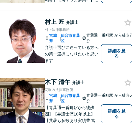
相談】【法テラス適用可】ト
ラブルにあってもなかなか声
を上げられない方々が安心し
て暮らせるよう少しでも力に
村上 匠
弁護士
なりたいと思っています。法
村上法律事務所
律問題でお困りの方はお気軽
青葉通一番町駅
から徒歩7
宮城
仙台市青葉
|
にご相談ください。
県
区
分
弁護士選びに迷っている方へ
詳細を見
の第一選択になりたいと思い
る
ます
木下 清午
弁護士
花咲み法律事務所
青葉通一番町駅
から徒歩5
宮城
仙台市青葉
|
県
区
分
【青葉通一番町駅から徒歩
詳細を見
圏】【弁護士歴10年以上】
る
【共著も多数あり実績豊 富】
様々な業種の中小企業からの