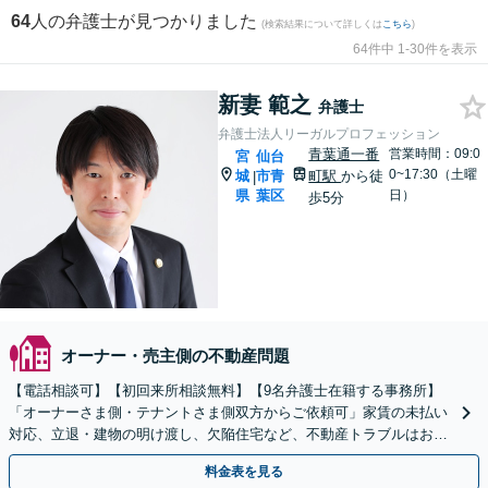
64
人の弁護士が見つかりました
(検索結果について詳しくは
こちら
)
64件中 1-30件を表示
新妻 範之
弁護士
弁護士法人リーガルプロフェッション
青葉通一番
営業時間：09:0
宮
仙台
0~17:30（土曜
城
市青
町駅
から徒
|
県
葉区
日）
歩5分
オーナー・売主側の不動産問題
【電話相談可】【初回来所相談無料】【9名弁護士在籍する事務所】
「オーナーさま側・テナントさま側双方からご依頼可」家賃の未払い
対応、立退・建物の明け渡し、欠陥住宅など、不動産トラブルはお任
せください「早期相談で損失を最小限に抑える」
料金表を見る