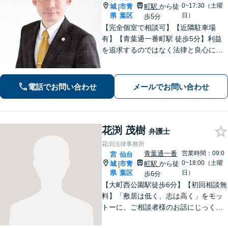
0~17:30（土曜
城
市青
町駅
から徒
|
県
葉区
日）
歩5分
【完全個室で相談可】【近隣駐車場
有】【青葉通一番町駅 徒歩5分】利益
を追求するのではなく法律と良心に従
って紛争の解決をすることが大切だと
考えています。依頼者様の意向を丁寧
にお聞きしご要望に沿った解決をする
電話でお問い合わせ
メールでお問い合わせ
ように心がけています。お気軽にご相
談ください。
花渕 茂樹
弁護士
花渕法律事務所
青葉通一番
営業時間：09:0
宮
仙台
0~18:00（土曜
城
市青
町駅
から徒
|
県
葉区
日）
歩6分
【大町西公園駅徒歩6分】【初回相談無
料】「敷居は低く、志は高く」をモッ
トーに、ご相談者様のお話にじっくり
耳を傾けます！豊富な実績と専門知識