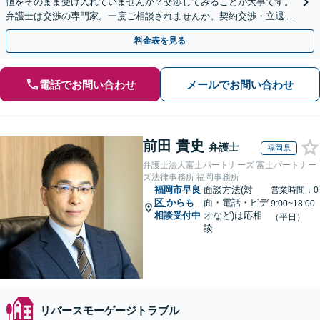
値をそのまま受け入れていませんか？交渉してみることが大事です。
弁護士は交渉の専門家。一度ご相談されませんか。契約交渉・立退き
請求・瑕疵問題その他不動産全般のご相談を承ります。
料金表を見る
電話でお問い合わせ
メールでお問い合わせ
前田 貴史
弁護士
福岡県
弁護士法人富士パートナーズ 富士パートナー
ズ法律事務所 福岡事務所
福岡市早良
面談方法(対
営業時間：0
区
からも
面・電話・ビデ
9:00~18:00
相談受付中
オなど)は応相
（平日）
談
リバースモーゲージトラブル