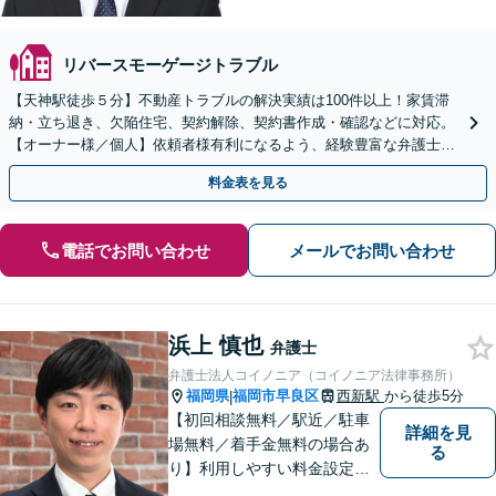
リバースモーゲージトラブル
【天神駅徒歩５分】不動産トラブルの解決実績は100件以上！家賃滞
納・立ち退き、欠陥住宅、契約解除、契約書作成・確認などに対応。
【オーナー様／個人】依頼者様有利になるよう、経験豊富な弁護士が
交渉いたします。まずは電話相談からお越しください
料金表を見る
電話でお問い合わせ
メールでお問い合わせ
浜上 慎也
弁護士
弁護士法人コイノニア（コイノニア法律事務所）
福岡県
福岡市早良区
西新駅
から徒歩5分
|
【初回相談無料／駅近／駐車
詳細を見
場無料／着手金無料の場合あ
る
り】利用しやすい料金設定に
努め、裁判所や大手法律事務