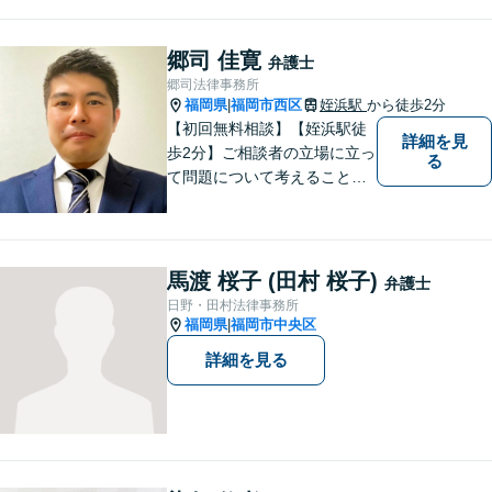
郷司 佳寛
弁護士
郷司法律事務所
福岡県
福岡市西区
姪浜駅
から徒歩2分
|
【初回無料相談】【姪浜駅徒
詳細を見
歩2分】ご相談者の立場に立っ
る
て問題について考えることが
モットー。企業法務案件、相
続・遺言案件、労働事件案
件、損害保険業務に関わる、
あらゆる問題解決に精通。
馬渡 桜子 (田村 桜子)
弁護士
【電話相談可】
日野・田村法律事務所
福岡県
福岡市中央区
|
詳細を見る