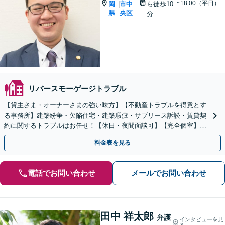
~18:00（平日）
岡
市中
ら徒歩10
|
県
央区
分
リバースモーゲージトラブル
【貸主さま・オーナーさまの強い味方】【不動産トラブルを得意とす
る事務所】建築紛争・欠陥住宅・建築瑕疵・サブリース訴訟・賃貸契
約に関するトラブルはお任せ！【休日・夜間面談可】【完全個室】
【六本松駅2分】
料金表を見る
電話でお問い合わせ
メールでお問い合わせ
田中 祥太郎
弁護
インタビューを見
る