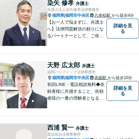
染矢 修孝
弁護士
弁護士法人染矢修孝法律事務所
福岡県
福岡市中央区
六本松駅
から徒歩4分
|
【お一人で悩まずに、弁護士
詳細を見
へ】法律問題解決の頼りにな
る
るパートナーとして、ご依頼
者の納得の行く解決を目指し
ます。「遺産分割や遺留分侵
害額請求などの相続問題」は
じめ、「離婚事件」、「損害
天野 広太郎
弁護士
賠償請求事件」、「刑事事
福岡パシフィック法律事務所
件」まで多数の事件の取り扱
福岡県
福岡市中央区
赤坂駅
から徒歩10分
|
い【分割払い可】
初回LINE・電話相談無料◆依
詳細を見
頼者様に共感すること、依頼
る
者様の一番の理解者となるこ
とがモットーです。親身な弁
護士がスピーディーに解決し
ます！
西浦 賢一
弁護士
渡辺靖志法律事務所