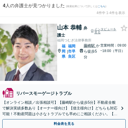
4
人の弁護士が見つかりました
(検索結果について詳しくは
こちら
)
4件中 1-4件を表示
山本 恭輔
弁
インタビューを
見る
護士
福岡つむぎ法律事務所
藤崎駅
か
営業時間：09:00
福
福岡
~18:00（平日）
岡
市早
ら徒歩5
|
県
良区
分
リバースモーゲージトラブル
【オンライン相談／出張相談可】【藤崎駅から徒歩5分】不動産全般
で解決実績多数あり【オーナー様向け】【借主様向け】どちらも対応
可能！不動産問題は小さなトラブルでも早めにご相談ください。【分
かりやすく・リーズナブルな料金設定】【弁護士歴7年】
料金表を見る