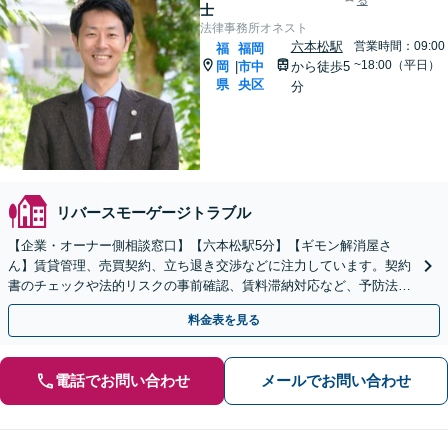
士
法律事務所オネスト
六本松駅
営業時間：09:00
福
福岡
~18:00（平日）
岡
市中
から徒歩5
|
県
央区
分
リバースモーゲージトラブル
【企業・オーナー側相談窓口】【六本松駅5分】【ギモン解消屋さ
ん】賃貸管理、売買契約、立ち退き交渉などに注力しています。契約
書のチェックや法的リスクの事前確認、賃料滞納対応など、予防法務
から実務的な交渉・手続きまで幅広くサポートいたします。
料金表を見る
電話でお問い合わせ
メールでお問い合わせ