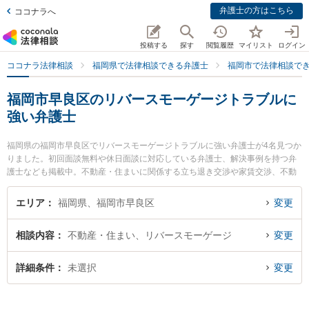
弁護士の方はこちら
ココナラへ
投稿する
探す
閲覧履歴
マイリスト
ログイン
ココナラ法律相談
福岡県で法律相談できる弁護士
福岡市で法律相談で
福岡市早良区のリバースモーゲージトラブルに
強い弁護士
福岡県の福岡市早良区でリバースモーゲージトラブルに強い弁護士が4名見つか
りました。初回面談無料や休日面談に対応している弁護士、解決事例を持つ弁
護士なども掲載中。不動産・住まいに関係する立ち退き交渉や家賃交渉、不動
産契約解除等の細かな分野での絞り込み検索もでき便利です。特に福岡つむぎ
法律事務所の山本 恭輔弁護士や平田すぐる法律事務所の平田 卓弁護士、日の出
エリア
福岡県、福岡市早良区
変更
総合法律事務所の下村 訓弘弁護士のプロフィール情報や弁護士費用、強みなど
が注目されています。『福岡市早良区で土日や夜間に発生したリバースモーゲ
相談内容
不動産・住まい、リバースモーゲージ
変更
ージトラブルのトラブルを今すぐに弁護士に相談したい』『リバースモーゲー
ジトラブルのトラブル解決の実績豊富な近くの弁護士を検索したい』『初回相
談無料でリバースモーゲージトラブルを法律相談できる福岡市早良区内の弁護
詳細条件
未選択
変更
士に相談予約したい』などでお困りの相談者さんにおすすめです。