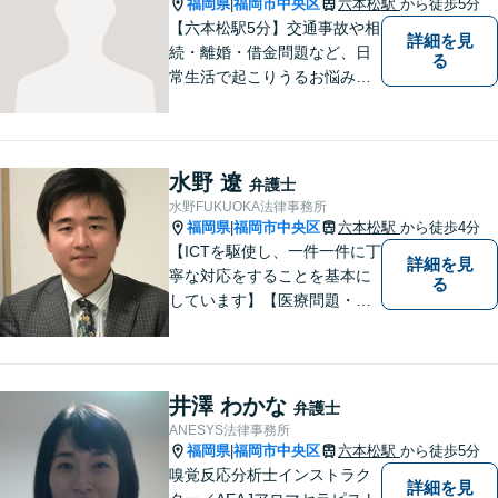
福岡県
福岡市中央区
六本松駅
から徒歩5分
|
【六本松駅5分】交通事故や相
詳細を見
続・離婚・借金問題など、日
る
常生活で起こりうるお悩みの
解決に尽力します。早い段階
でのご相談は、無用な紛争の
発生・拡大を防止し、問題解
決への大きな一歩となりま
水野 遼
弁護士
す。 些細なことでも、お気軽
水野FUKUOKA法律事務所
にご相談下さい。
福岡県
福岡市中央区
六本松駅
から徒歩4分
|
【ICTを駆使し、一件一件に丁
詳細を見
寧な対応をすることを基本に
る
しています】【医療問題・交
通事故等医療分野の知識が必
要な事件に対応】【刑事・少
年事件にスピーディーに対
応】【遠隔地からのご依頼・
井澤 わかな
弁護士
ご相談歓迎】あなたのために
ANESYS法律事務所
全力で事件と向き合います！
福岡県
福岡市中央区
六本松駅
から徒歩5分
|
嗅覚反応分析士インストラク
詳細を見