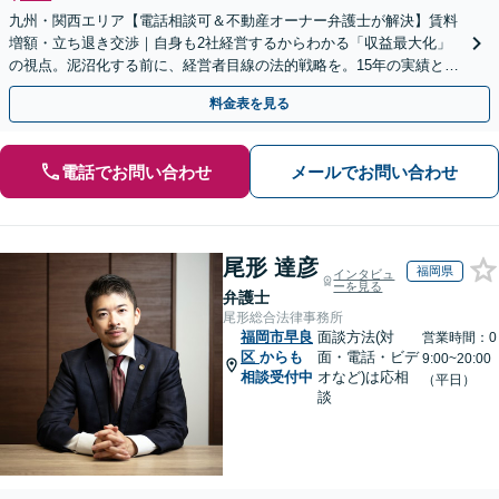
九州・関西エリア【電話相談可＆不動産オーナー弁護士が解決】賃料
増額・立ち退き交渉｜自身も2社経営するからわかる「収益最大化」
の視点。泥沼化する前に、経営者目線の法的戦略を。15年の実績と専
門チームで正当な権利を守ります【顧問先企業60社超】
料金表を見る
電話でお問い合わせ
メールでお問い合わせ
尾形 達彦
福岡県
インタビュ
ーを見る
弁護士
尾形総合法律事務所
福岡市早良
面談方法(対
営業時間：0
区
からも
面・電話・ビデ
9:00~20:00
相談受付中
オなど)は応相
（平日）
談