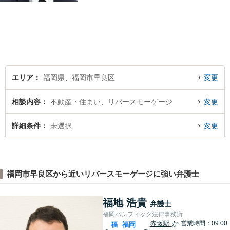
所での豊富な経験も活かし、
ご相談者様にとってベストな
解決へ導きます。話しやすい
雰囲気を大切に、寄り添いつ
つ冷静で強力な味方になりま
す。
エリア
福岡県、福岡市早良区
変更
相談内容
不動産・住まい、リバースモーゲージ
変更
詳細条件
未選択
変更
福岡市早良区から近いリバースモーゲージに強い弁護士
福地 浩貴
弁護士
福岡パシフィック法律事務所
赤坂駅
か
営業時間：09:00
福
福岡