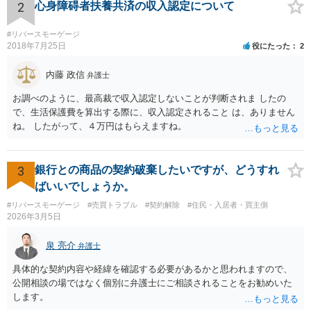
2
心身障碍者扶養共済の収入認定について
#リバースモーゲージ
2018年7月25日
役にたった
2
内藤 政信
弁護士
お調べのように、最高裁で収入認定しないことが判断されま したの
で、生活保護費を算出する際に、収入認定されること は、ありません
ね。 したがって、４万円はもらえますね。
3
銀行との商品の契約破棄したいですが、どうすれ
ばいいでしょうか。
#リバースモーゲージ
#売買トラブル
#契約解除
#住民・入居者・買主側
2026年3月5日
泉 亮介
弁護士
具体的な契約内容や経緯を確認する必要があるかと思われますので、
公開相談の場ではなく個別に弁護士にご相談されることをお勧めいた
します。