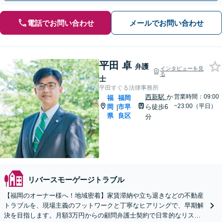
電話でお問い合わせ
メールでお問い合わせ
平田 卓
弁護
インタビューを見
る
士
平田すぐる法律事務所
西新駅
か
営業時間：09:00
福
福岡
~23:00（平日）
岡
市早
ら徒歩6
|
県
良区
分
リバースモーゲージトラブル
【福岡のオーナー様へ！地域密着】家賃滞納や立ち退きなどの不動産
トラブルを、現場主義のフットワークと丁寧なヒアリングで、早期解
決を目指します。月額3万円からの顧問弁護士契約で日常的なリスク