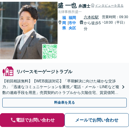
盛 一也
弁護士
インタビューを見る
法律事務所盛一
六本松駅
営業時間：09:30
福
福岡
~18:00（平日）
岡
市中
から徒歩5
|
県
央区
分
リバースモーゲージトラブル
【初回相談無料】【WEB面談対応】「早期解決に向けた確かな交渉
力」「迅速なコミュニケーションを重視／電話・メール・LINEなど複
数の連絡手段を用意」売買契約のトラブルから欠陥住宅、賃貸借関係
まで、さまざまな問題に対応【休日・夜間相談可】
料金表を見る
電話でお問い合わせ
メールでお問い合わせ