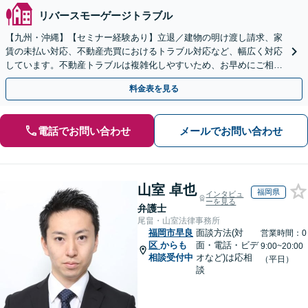
リバースモーゲージトラブル
【九州・沖縄】【セミナー経験あり】立退／建物の明け渡し請求、家
賃の未払い対応、不動産売買におけるトラブル対応など、幅広く対応
しています。不動産トラブルは複雑化しやすいため、お早めにご相談
ください。【休日・夜間面談可】
料金表を見る
電話でお問い合わせ
メールでお問い合わせ
山室 卓也
福岡県
インタビュ
ーを見る
弁護士
尾畠・山室法律事務所
福岡市早良
面談方法(対
営業時間：0
区
からも
面・電話・ビデ
9:00~20:00
相談受付中
オなど)は応相
（平日）
談