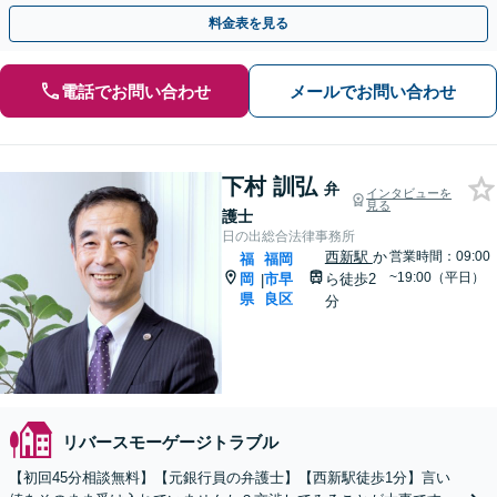
も予防いたします【事前のご予約で休日・夜間も対応】
料金表を見る
電話でお問い合わせ
メールでお問い合わせ
下村 訓弘
弁
インタビューを
見る
護士
日の出総合法律事務所
西新駅
か
営業時間：09:00
福
福岡
~19:00（平日）
岡
市早
ら徒歩2
|
県
良区
分
リバースモーゲージトラブル
【初回45分相談無料】【元銀行員の弁護士】【西新駅徒歩1分】言い