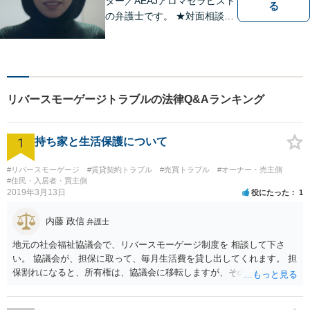
ター／AEAJアロマセラピスト
る
の弁護士です。 ★対面相談が
基本、出張／メール／電話相
談も可ですので、相談方法
は、御相談ください ★土日祝
日／夜間も、時間帯等によっ
て対応可です ★法テラス利用
リバースモーゲージトラブルの法律Q&Aランキング
は、一応可能です
1
持ち家と生活保護について
#リバースモーゲージ
#賃貸契約トラブル
#売買トラブル
#オーナー・売主側
#住民・入居者・買主側
2019年3月13日
役にたった
1
内藤 政信
弁護士
地元の社会福祉協議会で、リバースモーゲージ制度を 相談して下さ
い。 協議会が、担保に取って、毎月生活費を貸し出してくれます。 担
保割れになると、所有権は、協議会に移転しますが、その とき、生活
保護を申請すれば通ります。その後、 同じ場所で、協議会に家賃を払
って居住できますね。