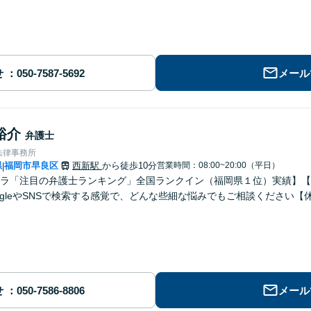
せ
メール
裕介
弁護士
法律事務所
県
福岡市早良区
西新駅
から徒歩10分
営業時間：08:00~20:00（平日）
|
ラ「注目の弁護士ランキング」全国ランクイン（福岡県１位）実績】【初
ogleやSNSで検索する感覚で、どんな些細な悩みでもご相談ください【
せ
メール