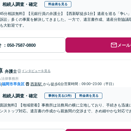
相続人調査・確定
料金表を見る
45分相談無料】【元銀行員の弁護士】【西新駅徒歩1分】遺産を巡る「争い
訴訟」多くの事案を解決してきました。一方で、遺言書作成、遺産分割協議
も大歓迎です。
せ
メール
卓
弁護士
インタビューを見る
る法律事務所
県
福岡市早良区
西新駅
から徒歩6分
営業時間：09:00~23:00（平日）
|
相続人調査・確定
事例を見る(1件)
料金表を見る
面談無料】【地域密着】事務所は法務局の横に立地しており、手続きも迅速
ンストップ対応。遺言書の作成から親族間の交渉まで、きめ細やかな対応でお