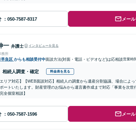
せ
メール
伸一
弁護士
インタビューを見る
事務所
市早良区
からも相談受付中
面談方法(対面・電話・ビデオなど)は応相談
営業時間
相続人調査・確定
料金表を見る
エリア対応】【WEB面談対応】相続人の調査から遺産分割協議、場合によっ
ポートいたします。財産管理のお悩みから遺言書作成まで対応「事業を次世
完全個室相談】
せ
メール