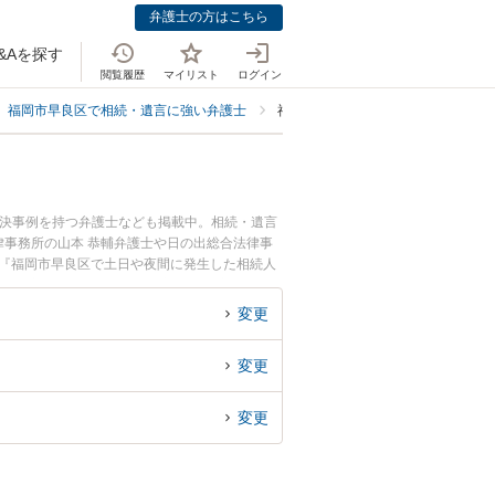
弁護士の方はこちら
&Aを探す
閲覧履歴
マイリスト
ログイン
福岡市早良区で相続・遺言に強い弁護士
福岡市早良区で相続人調査・確定に
解決事例を持つ弁護士なども掲載中。相続・遺言
事務所の山本 恭輔弁護士や日の出総合法律事
。『福岡市早良区で土日や夜間に発生した相続人
い』『初回相談無料で相続人調査・確定を法律相
変更
変更
変更