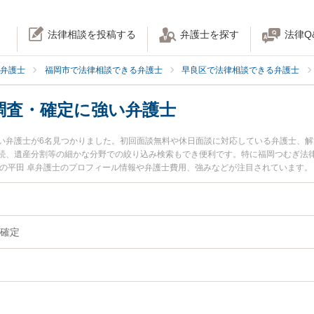
法律相談を投稿する
弁護士を探す
法律Q
弁護士
福岡市で法律相談できる弁護士
早良区で法律相談できる弁護士
調査・確定に強い弁護士
い弁護士が6名見つかりました。初回面談無料や休日面談に対応している弁護士、
続、遺産分割等の細かな分野での絞り込み検索もでき便利です。特に福岡つむぎ法律
所の平田 卓弁護士のプロフィール情報や弁護士費用、強みなどが注目されています
したい』『相続人調査・確定のトラブル解決の実績豊富な近くの弁護士を検索した
たい』などでお困りの相談者さんにおすすめです。
確定