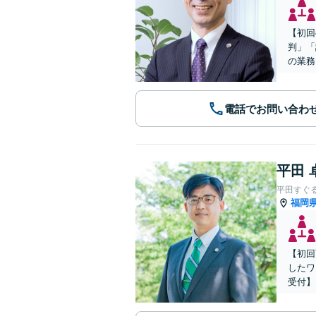
【初回
判」「
の業務
電話でお問い合わ
平田 
平田すぐ
福岡
【初回
したワ
受付】