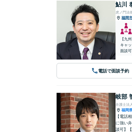
鮎川 
虎ノ門法
福岡
【九州
キャッ
面談可
電話で面談予約
岐部 
弁護士法
福岡
【電話相
に強い弁
談可】【