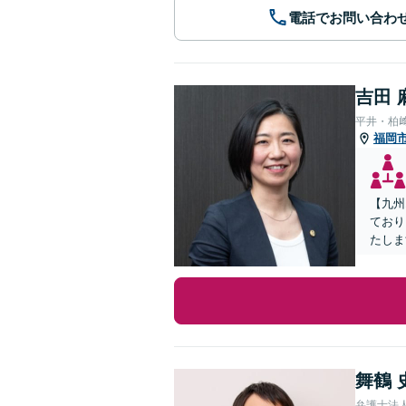
電話でお問い合わ
吉田 
平井・柏
福岡
【九州
ており
たしま
舞鶴 
弁護士法