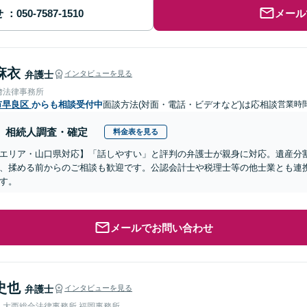
せ
メール
麻衣
弁護士
インタビューを見る
﨑法律事務所
市早良区
からも相談受付中
面談方法(対面・電話・ビデオなど)は応相談
営業時間
相続人調査・確定
料金表を見る
エリア・山口県対応】「話しやすい」と評判の弁護士が親身に対応。遺産分
、揉める前からのご相談も歓迎です。公認会計士や税理士等の他士業とも連
す。
メールでお問い合わせ
史也
弁護士
インタビューを見る
人大西総合法律事務所 福岡事務所