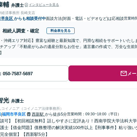
泰輔
弁護士
インタビューを見る
律経済事務所 長崎支店
市早良区
からも相談受付中
面談方法(対面・電話・ビデオなど)は応相談
営業時間
相続人調査・確定
料金表を見る
・沖縄エリア対応】豊富な経験と最新知識で、円滑な相続をサポートいたし
チアップ「不動産がらみの遺産分割もお任せ」遺言書の作成で、万全な生前
】
メー
智光
弁護士
人コイノニア（コイノニア法律事務所）
県
福岡市早良区
西新駅
から徒歩5分
営業時間：09:30~18:00（平日）
|
談可】【初回相談無料】話しやすさに定評あり！西南学院大学法科大学
護士【借金問題】債務整理の解決実績100件以上【刑事事件】粘り強
完全個室】【西新駅5分】