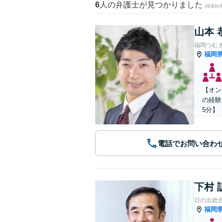
6
人の弁護士が見つかりました
(検索結
山本 
福岡つむ
福岡
【オン
の経験
5分】
電話でお問い合わ
下村 
日の出総
福岡