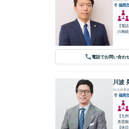
福岡
【電話
の相続
電話でお問い合わ
川波 
Hi法律事
福岡
【九州
意思能
【休日