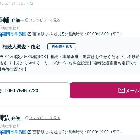
果について詳しくは
こちら
)
恭輔
弁護士
インタビューを見る
ぎ法律事務所
県
福岡市早良区
藤崎駅
から徒歩5分
営業時間：09:00~18:00（平日）
|
相続人調査・確定
料金表を見る
ライン相談／出張相談OK】相続・事業承継・遺言はお任せください。不動産
もあり【分かりやすく・リーズナブルな料金設定】複雑な遺言書も定額です
【弁護士歴7年】
せ
メール
訓弘
弁護士
インタビューを見る
合法律事務所
県
福岡市早良区
西新駅
から徒歩2分
営業時間：09:00~19:00（平日）
|