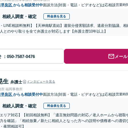
市早良区
からも相談受付中
面談方法(対面・電話・ビデオなど)は応相談
営業時間
相続人調査・確定
料金表を見る
・LINE相談料無料】【天神南駅直結】遺留分侵害額請求、遺産分割協議、
人とのやり取りを全て弁護士が対応します【弁護士歴10年以上】
せ
メール
晃生
弁護士
インタビューを見る
務所 福岡事務所
市早良区
からも相談受付中
面談方法(対面・電話・ビデオなど)は応相談
営業時間
相続人調査・確定
料金表を見る
エリア対応】【初回相談無料】「遺言無効問題の対応／老人ホームから聴取
力を確認」「相続放棄／新たに相続人となった方への説明や債権者への適切
・夜間相談可】