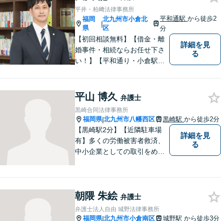
【夜間・休日対応可】M&A、
平井・柏﨑法律事務所
株式発行も対応【小倉駅3分】
平和通駅
から徒歩2
福岡
北九州市小倉北
|
県
区
分
【初回相談無料】【借金・離
詳細を見
婚事件・相続ならお任せ下さ
る
い！】【平和通り・小倉駅近
く】迅速丁寧に弁護士が対応
致します
平山 博久
弁護士
黒崎合同法律事務所
福岡県
北九州市八幡西区
黒崎駅
から徒歩2分
|
【黒崎駅2分】【近隣駐車場
詳細を見
有】多くの労働被害者救済、
る
中小企業としての取引をめぐ
る様々な紛争を取り扱ってき
ました。労働者側と使用者側
双方での経験を元に、アドバ
朝隈 朱絵
イスを行うことができます。
弁護士
どんなことでもお気軽にご相
弁護士法人自由 城野法律事務所
談ください。
福岡県
北九州市小倉南区
城野駅
から徒歩3分
|