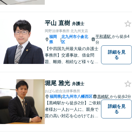
気持ちで弁護活動をしていま
す。離婚・男女問題に精通
し、長い人生の中、苦しい局
面を乗り越える手助けをして
平山 直樹
弁護士
まいります。まずはお気軽に
岡野法律事務所 北九州支店
ご相談ください。
平和通駅
から徒歩4
福岡
北九州市小倉北
|
県
区
分
【中四国九州最大級の弁護士
詳細を見
事務所】交通事故、借金問
る
題、離婚、相続など様々な問
題について、「何度でも無
料」の相談を行っています！
まずはお気軽にご相談くださ
堀尾 雅光
弁護士
い！
おばら総合法律事務所
福岡県
北九州市八幡西区
黒崎駅
から徒歩2分
|
【黒崎駅から徒歩2分】ご依頼
詳細を見
者様お一人お一人に、親身で
る
質の高い対応を心がけており
ます。離婚・相続・労働・国
際案件に注力。発信者情報開