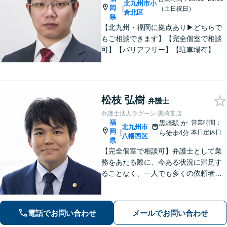
北九州市小
岡
|
（土日祝日）
倉北区
県
【北九州・福岡に拠点あり▶どちらで
もご相談できます】【完全個室で相談
可】【バリアフリー】【駐車場有】法
律問題は様々な角度から問題をとらえ
る必要があります。これまでの経験を
活かした総合力で課題解決をサポート
します。お悩みの方はご相談くださ
松枝 弘樹
弁護士
い。
弁護士法人ラグーン 黒崎支店
福
黒崎駅
か
営業時間：
北九州市
岡
|
本日定休日
ら徒歩4分
八幡西区
県
【完全個室で相談可】弁護士として業
務をあたる際に、今ある状況に満足す
ることなく、一人でも多くの依頼者の
方々の悩みを解決すべく、成長してい
きたいと考えております。弁護士とし
ての法的な支援を丁寧に行えるよう心
電話でお問い合わせ
メールでお問い合わせ
掛け、日々努力を重ねていきます。