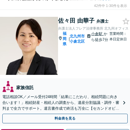
42件中 1-30件を表示
佐々田 由華子
弁護士
弁護士法人フレア法律事務所 北九州オフィス
福
小倉駅
か
営業時間：
北九州市
岡
|
本日定休日
ら徒歩7分
小倉北区
県
家族信託
電話相談OK／メール受付24時間「結果にこだわり、相続問題に向き
合います！」相続財産・相続人の調査から、遺産分割協議・調停・審
判まで全力でサポート。遺言書作成で終活も万全に【セカンドオピニ
オン可】【西小倉駅7分】【小倉北警察署前バス停3分】
料金表を見る