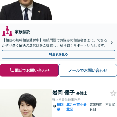
家族信託
【相続の無料相談受付中】相続問題でお悩みの相談者さまに、できる
かぎり多く解決の選択肢をご提案し、粘り強くサポートいたします。
料金表を見る
電話でお問い合わせ
メールでお問い合わせ
岩岡 優子
弁護士
野上裕貴法律事務所
福岡
北九州市小倉
営業時間：本日定
|
県
北区
休日