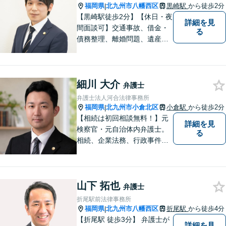
理をモットーにしています。
福岡県
北九州市八幡西区
黒崎駅
から徒歩2分
|
【黒崎駅徒歩2分】【休日・夜
詳細を見
間面談可】交通事故、借金・
る
債務整理、離婚問題、遺産相
続など。ご依頼者さまが安心
して相談できる雰囲気作りを
心がけています。「こんなこ
細川 大介
と弁護士に相談してもいいの
弁護士
かな」と思わず、遠慮なくご
弁護士法人河合法律事務所
相談ください。
福岡県
北九州市小倉北区
小倉駅
から徒歩2分
|
【相続は初回相談無料！】元
詳細を見
検察官・元自治体内弁護士。
る
相続、企業法務、行政事件、
国家賠償に注力【北九州・行
橋・京築】
山下 拓也
弁護士
折尾駅前法律事務所
福岡県
北九州市八幡西区
折尾駅
から徒歩4分
|
【折尾駅 徒歩3分】 弁護士が
詳細を見