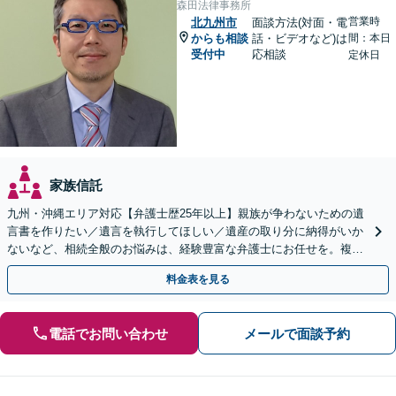
森田法律事務所
営業時
北九州市
面談方法(対面・電
からも相談
話・ビデオなど)は
間：本日
受付中
応相談
定休日
家族信託
九州・沖縄エリア対応【弁護士歴25年以上】親族が争わないための遺
言書を作りたい／遺言を執行してほしい／遺産の取り分に納得がいか
ないなど、相続全般のお悩みは、経験豊富な弁護士にお任せを。複雑
な問題も粘り強く対応し、解決に導きます。
料金表を見る
電話でお問い合わせ
メールで面談予約