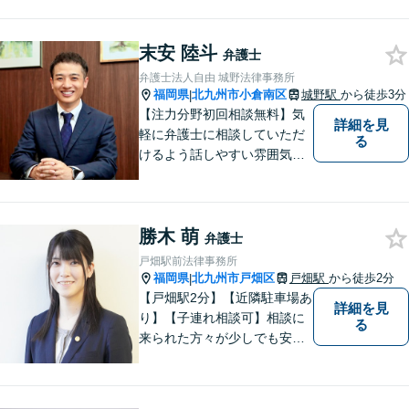
末安 陸斗
弁護士
弁護士法人自由 城野法律事務所
福岡県
北九州市小倉南区
城野駅
から徒歩3分
|
【注力分野初回相談無料】気
詳細を見
軽に弁護士に相談していただ
る
けるよう話しやすい雰囲気を
作り、相談者さまのお悩みに
寄り添うことを大切にしてお
ります。お困りごとがあれ
勝木 萌
ば、些細なことでもお気軽に
弁護士
お問い合わせください。
戸畑駅前法律事務所
福岡県
北九州市戸畑区
戸畑駅
から徒歩2分
|
【戸畑駅2分】【近隣駐車場あ
詳細を見
り】【子連れ相談可】相談に
る
来られた方々が少しでも安心
して本音を話せるよう、寄り
添い、耳を傾けることを心が
けています。相談者の悩みや