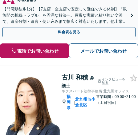
【門司駅徒歩1分】【7支店・全支店で安定して受任できる体制】「親
族間の相続トラブル」を円満な解決へ。豊富な実績と粘り強い交渉
で、遺産分割・遺言・使い込みまで幅広く対応いたします。他士業連
携のワンストップ体制
料金表を見る
電話でお問い合わせ
メールでお問い合わせ
古川 和積
弁
インタビューを
見る
護士
ネクスパート法律事務所 北九州オフィス
福
営業時間：09:00~21:00
北九州市小
岡
|
（土日祝日）
倉北区
県