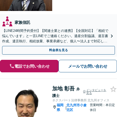
家族信託
【LINE24時間予約受付】【関連士業との連携】【全国対応】「相続で
悩んでいます」と一言LINEでご連絡ください。遺産分割協議、遺言書
作成、遺言執行、相続放棄、事業承継など、個人〜法人まで対応しま
す。関連士業との連携でワンストップ解決！
料金表を見る
電話でお問い合わせ
メールでお問い合わせ
加地 彰吾
弁
インタビューを
見る
護士
ネクスパート法律事務所 北九州オフィス
福岡
北九州市小倉
営業時間：本日定
|
県
北区
休日