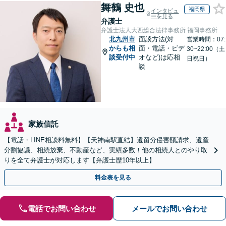
舞鶴 史也
福岡県
インタビュ
ーを見る
弁護士
弁護士法人大西総合法律事務所 福岡事務所
北九州市
面談方法(対
営業時間：07:
からも相
面・電話・ビデ
30~22:00（土
談受付中
オなど)は応相
日祝日）
談
家族信託
【電話・LINE相談料無料】【天神南駅直結】遺留分侵害額請求、遺産
分割協議、相続放棄、不動産など、実績多数！他の相続人とのやり取
りを全て弁護士が対応します【弁護士歴10年以上】
料金表を見る
電話でお問い合わせ
メールでお問い合わせ