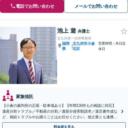
電話でお問い合わせ
メールでお問い合わせ
池上 遊
弁護士
北九州第一法律事務所
福岡
北九州市小倉
営業時間：本日定
|
県
北区
休日
家族信託
【小倉の裁判所の正面・駐車場あり】【年間130件もの相談に対応】
遺産分割トラブル／不動産の分割／遺留分侵害額請求／遺言書作成な
ど、相続トラブルやお困りごとはお任せください。他士業とも連携
し、依頼者さまに有利な解決を目指します【土日祝対応可】
料金表を見る