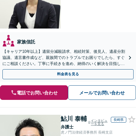
家族信託
【キャリア10年以上】遺留分減殺請求、相続対策、後見人、遺産分割
協議、遺言書作成など、親族間でのトラブルでお困りでしたら、すぐ
にご相談ください。丁寧に手続きを進め、納得のいく解決を目指しま
す。【完全個室で相談】【駐車場あり】
料金表を見る
電話でお問い合わせ
メールでお問い合わせ
鮎川 泰輔
長崎県
インタビュ
ーを見る
弁護士
虎ノ門法律経済事務所 長崎支店