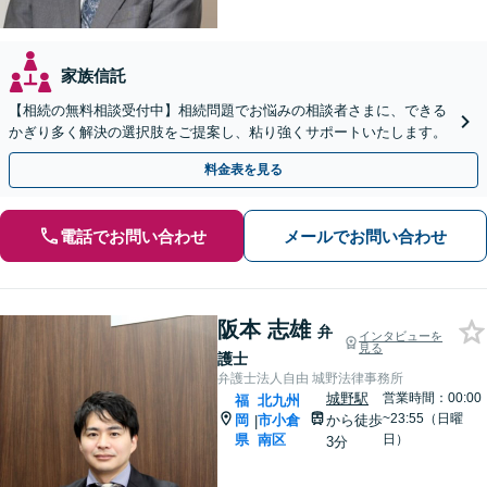
家族信託
【相続の無料相談受付中】相続問題でお悩みの相談者さまに、できる
かぎり多く解決の選択肢をご提案し、粘り強くサポートいたします。
料金表を見る
電話でお問い合わせ
メールでお問い合わせ
阪本 志雄
弁
インタビューを
見る
護士
弁護士法人自由 城野法律事務所
城野駅
営業時間：00:00
福
北九州
~23:55（日曜
岡
市小倉
から徒歩
|
県
南区
日）
3分