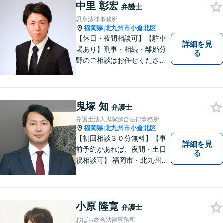
中里 彰宏
問題を理解し、最適な解決策
弁護士
を提案し、説明できるよう努
思永法律事務所
めています。
福岡県
北九州市小倉北区
|
【休日・夜間相談可】【駐車
詳細を見
場あり】刑事・相続・離婚分
る
野のご相談はお任せくださ
い！事件終了後の依頼者の人
生をより良いものにするため
に尽力します。フリーターか
ら弁護士になった特殊な経緯
鬼塚 知
弁護士
あり。【電話相談可】
弁護士法人鬼塚綜合法律事務所
福岡県
北九州市小倉北区
|
【初回相談３０分無料】【事
詳細を見
前予約があれば、夜間・土日
る
祝相談可】 福岡市・北九州市
に２拠点を有する法律事務所
です。労災・交通事故・離
婚・相続・企業法務に力を入
れています。 スピーディーか
小原 隆寛
弁護士
つ依頼者様満足の高い事件処
おばら総合法律事務所