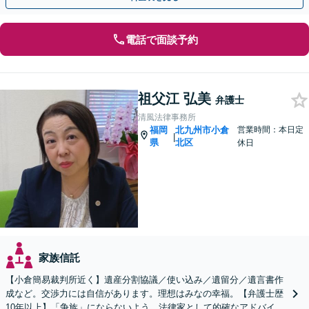
電話で面談予約
祖父江 弘美
弁護士
清風法律事務所
福岡
北九州市小倉
営業時間：本日定
|
県
北区
休日
家族信託
【小倉簡易裁判所近く】遺産分割協議／使い込み／遺留分／遺言書作
成など。交渉力には自信があります。理想はみなの幸福。【弁護士歴
10年以上】「争族」にならないよう、法律家として的確なアドバイス