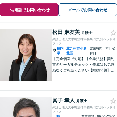
電話でお問い合わせ
メールでお問い合わせ
松田 麻友美
弁護士
弁護士法人大手町法律事務所 北九州ヘッドオ
フィス
福岡
北九州市小倉
営業時間：本日定
|
県
北区
休日
【完全個室で対応】【企業法務】契約
書のリーガルチェック・作成はお気兼
ねなくご相談ください【離婚問題】不
貞慰謝料の請求する側・される側に双
方対応。離婚検討中でもお気軽にご相
談を【駐車場あり】
眞子 幸人
弁護士
弁護士法人大手町法律事務所 北九州ヘッドオ
フィス
福
営業時間：09:00~20:00