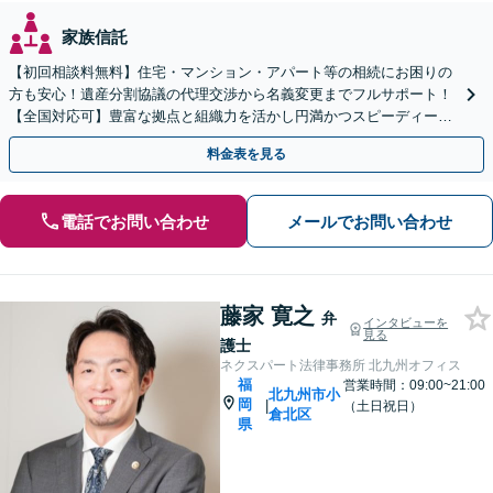
家族信託
【初回相談料無料】住宅・マンション・アパート等の相続にお困りの
方も安心！遺産分割協議の代理交渉から名義変更までフルサポート！
【全国対応可】豊富な拠点と組織力を活かし円満かつスピーディーに
相続手続きをお手伝いします【取扱い実績2000件以上】
料金表を見る
電話でお問い合わせ
メールでお問い合わせ
藤家 寛之
弁
インタビューを
見る
護士
ネクスパート法律事務所 北九州オフィス
福
営業時間：09:00~21:00
北九州市小
岡
|
（土日祝日）
倉北区
県