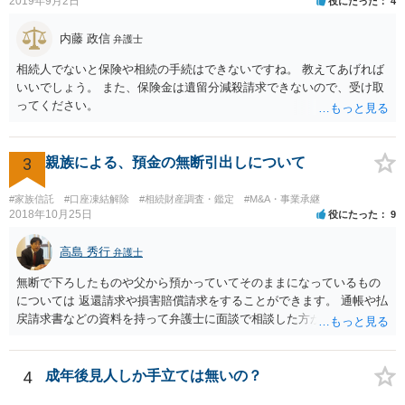
ろとなります。 返済の事実や、返済を約束するメール等です。 金額の
2019年9月2日
役にたった
4
大きさや状況を考えると、一つ一つの問題を解決し、万が一に備えて
おく方が宜しいかと思います。 緊急という訳ではないかと思います
内藤 政信
弁護士
が、事前準備が早い方が有効な手段が増える傾向にありますので、早
相続人でないと保険や相続の手続はできないですね。 教えてあげれば
目に弁護士を入れられることを御検討頂くと良いかと思います。
いいでしょう。 また、保険金は遺留分減殺請求できないので、受け取
ってください。
3
親族による、預金の無断引出しについて
#家族信託
#口座凍結解除
#相続財産調査・鑑定
#M&A・事業承継
2018年10月25日
役にたった
9
高島 秀行
弁護士
無断で下ろしたものや父から預かっていてそのままになっているもの
については 返還請求や損害賠償請求をすることができます。 通帳や払
戻請求書などの資料を持って弁護士に面談で相談した方がよいと思い
ます。
4
成年後見人しか手立ては無いの？