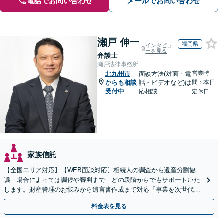
電話でお問い合わせ
メールでお問い合わせ
瀬戸 伸一
福岡県
インタビュ
ーを見る
弁護士
瀬戸法律事務所
営業時
北九州市
面談方法(対面・電
からも相談
話・ビデオなど)は
間：本日
受付中
応相談
定休日
家族信託
【全国エリア対応】【WEB面談対応】相続人の調査から遺産分割協
議、場合によっては調停や審判まで、どの段階からでもサポートいた
します。財産管理のお悩みから遺言書作成まで対応「事業を次世代に
引き継ぐ安心の事業承継をサポート」【完全個室相談】
料金表を見る