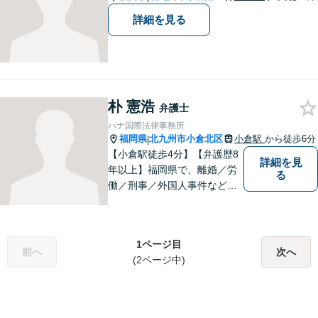
詳細を見る
朴 憲浩
弁護士
ハナ国際法律事務所
福岡県
北九州市小倉北区
小倉駅
から徒歩6分
|
【小倉駅徒歩4分】【弁護歴8
詳細を見
年以上】福岡県で、離婚／労
る
働／刑事／外国人事件などに
精通する弁護士。日頃感じる
小さな違和感・疑問をお気軽
にご相談ください。丁寧に、
1ページ目
会話のキャッチボールを積み
前へ
次へ
(2ページ中)
重ねながら解決へと動いてま
いります。【韓国語対応可】