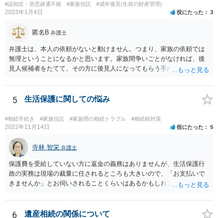
#認知症・意思疎通不能
#家族信託
#成年後見(生前の財産管理)
2023年1月4日
役にたった
3
匿名B
弁護士
弁護士は、本人の依頼がないと動けません。つまり、家族の依頼では
無理ということになるかと思います。家族間争いごとがなければ、後
見人候補者をたてて、その方に後見人になってもらう手続をすすめた
ほうが、今後もいろいろやりやすくなると思います。
5
生活保護に関しての悩み
#相続手続き
#家族信託
#家族間の相続トラブル
#相続税対策
2022年11月14日
役にたった
5
寺林 智栄
弁護士
保護費を受給していない方に返金の義務はありませんが、生活保護行
政の実務は現場の裁量に任されるところも大きいので、「お支払いで
きませんか」とお伺いされることくらいはあるかもしれません。 通報
するかどうかは、あなたとお父さんの妹さんとの関係などを総合的に
考えてご判断いただくのが良いと思います。
6
遺産相続の関係について