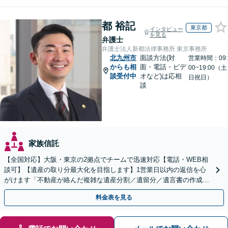
都 裕記
東京都
インタビュー
を見る
弁護士
弁護士法人新都法律事務所 東京事務所
北九州市
面談方法(対
営業時間：09:
からも相
面・電話・ビデ
00~19:00（土
談受付中
オなど)は応相
日祝日）
談
家族信託
【全国対応】大阪・東京の2拠点でチームで迅速対応【電話・WEB相
談可】【遺産の取り分最大化を目指します】1営業日以内の返信を心
がけます「不動産が絡んだ複雑な遺産分割／遺留分／遺言書の作成・
執行／事業承継など、お任せください」【休日相談あり】
料金表を見る