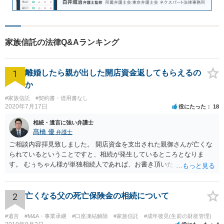
家族信託の法律Q&Aランキング
1
離婚したら親が出した開店資金返してもらえるの
か
#家族信託
#契約書・借用書なし
2020年7月17日
役にたった
18
相続・遺言に強い弁護士
髙橋 優
弁護士
ご相談内容拝見致しました。 開店資金を支出された親御さんが亡くな
られているということですと、相続が発生しているところとなりま
す。 むぅちゃん様が単独相続人であれば、お書き頂いたような方法で
ご主人に書面を書いてもらうことで対応は可能かと思います。 他にも
相続人おられるということであれば、他の相続人との協議が必要とな
るところです。 また、当該点とは別にご主人から貸付ではなく贈与で
2
亡くなる父の死亡保険金の相続について
あると主張される可能性がございます。 その場合には、貸付であるこ
とを伺わせる事情をどれだけ積み重ねることが出来るか、というとこ
#遺言
#M&A・事業承継
#口座凍結解除
#家族信託
#成年後見(生前の財産管理)