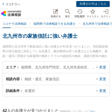
弁護士の方はこちら
ココナラへ
投稿する
探す
閲覧履歴
マイリスト
ログイン
ココナラ法律相談
福岡県で法律相談できる弁護士
北九州市で法律相談
北九州市の家族信託に強い弁護士
福岡県の北九州市で家族信託に強い弁護士が42名見つかりました。初回面談無
料や休日面談に対応している弁護士、解決事例を持つ弁護士なども掲載中。相
続・遺言に関係する家族間の相続トラブルや認知症の相続、遺産分割等の細か
な分野での絞り込み検索もでき便利です。特に弁護士法人フレア法律事務所 北
九州オフィスの佐々田 由華子弁護士や北九州第一法律事務所の池上 遊弁護士、
エリア
福岡県、北九州市門司区、北九州市若松区、北九州市戸畑区、北九州市小倉北区、北九州市小倉南区、北九州市八幡東区、北九州市八幡西区
変更
清風法律事務所の祖父江 弘美弁護士のプロフィール情報や弁護士費用、強みな
どが注目されています。『北九州市で土日や夜間に発生した家族信託のトラブ
相談内容
相続・遺言、家族信託
変更
ルを今すぐに弁護士に相談したい』『家族信託のトラブル解決の実績豊富な近
くの弁護士を検索したい』『初回相談無料で家族信託を法律相談できる北九州
市内の弁護士に相談予約したい』などでお困りの相談者さんにおすすめです。
詳細条件
未選択
変更
42
人の弁護士が見つかりました
(検索結果について詳しくは
こちら
)