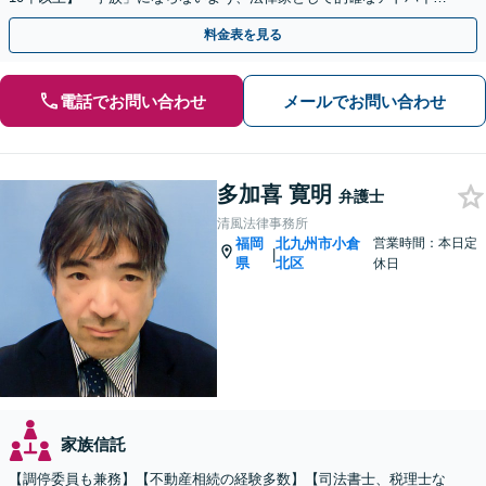
をいたします【最短即日対応OK】
料金表を見る
電話でお問い合わせ
メールでお問い合わせ
多加喜 寛明
弁護士
清風法律事務所
福岡
北九州市小倉
営業時間：本日定
|
県
北区
休日
家族信託
【調停委員も兼務】【不動産相続の経験多数】【司法書士、税理士な