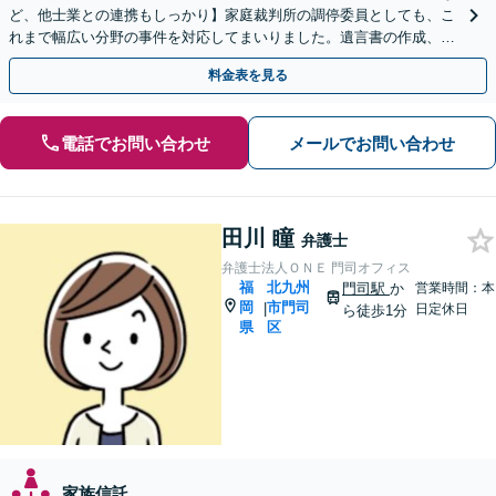
ど、他士業との連携もしっかり】家庭裁判所の調停委員としても、こ
れまで幅広い分野の事件を対応してまいりました。遺言書の作成、相
続放棄にも対応します【初回のご相談、0円】
料金表を見る
電話でお問い合わせ
メールでお問い合わせ
田川 瞳
弁護士
弁護士法人ＯＮＥ 門司オフィス
福
北九州
門司駅
か
営業時間：本
岡
市門司
|
日定休日
ら徒歩1分
県
区
家族信託