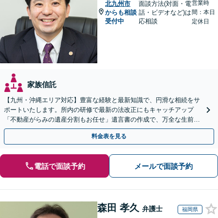
営業時
北九州市
面談方法(対面・電
からも相談
話・ビデオなど)は
間：本日
受付中
応相談
定休日
家族信託
【九州・沖縄エリア対応】豊富な経験と最新知識で、円滑な相続をサ
ポートいたします。所内の研修で最新の法改正にもキャッチアップ
「不動産がらみの遺産分割もお任せ」遺言書の作成で、万全な生前対
策をおこないましょう【夜間・休日面談可】
料金表を見る
電話で面談予約
メールで面談予約
森田 孝久
弁護士
福岡県