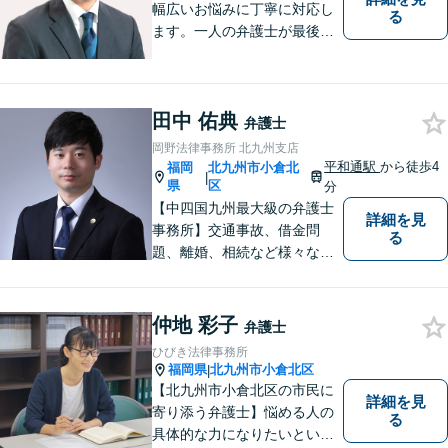
幅広いお悩みに丁寧に対応し
る
ます。一人の弁護士が最後ま
で責任をもって対応してくれ
るという安心感は小さな法律
事務所である当事務所の強み
田中 佑典
です。【丁寧な対応】
弁護士
岡野法律事務所 北九州支店
平和通駅
から徒歩4
福岡
北九州市小倉北
|
県
区
分
【中四国九州最大級の弁護士
詳細を見
事務所】交通事故、借金問
る
題、離婚、相続など様々な問
題について、「何度でも無
料」の相談を行っています！
まずはお気軽にご相談くださ
仲地 彩子
弁護士
い！
ひびき法律事務所
福岡県
北九州市小倉北区
|
【北九州市小倉北区の市民に
詳細を見
寄り添う弁護士】悩める人の
る
具体的な力になりたいという