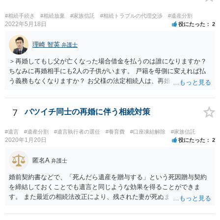
#相続手続き
#相続放棄
#家族信託
#相続トラブルの代理交渉
#遺産分割
2022年5月18日
役にたった
2
理崎 智英
弁護士
＞再婚してもし父が亡くなった場合借金を払うのは誰になりますか？
ちなみに再婚相手にも2人の子供がいます。 戸籍を母側に変えれば払
う義務もなくなりますか？ お父様の法定相続人は、再婚相手とご相談
者様なので、お父様の借金はご相談者様も相続することになります。
戸籍がどこにあるのかは関係ありません。 ただし、お父様が亡くなっ
たことを知ってから３か月以内に家庭裁判所にて「相続放棄」の手続
7
バツイチ同士の再婚に伴う相続対策
をすれば、ご相談者様はお父様の借金は相続しません。
#遺言
#遺産分割
#遺言執行者の選任
#養育費
#口座凍結解除
#家族信託
2020年1月20日
役にたった
2
匿名A
弁護士
婚前契約書などで、「死んだら遺産を贈与する」という死因贈与契約
を締結しておくことでも遺言と同じような効果を得ることができま
す。 また最近の相続法改正により、残された妻が死ぬまで家に住み続
けられる権利として「配偶者居住権」という制度が設けられましたの
で、その制度を活用する方法も考えられます。 もし契約書の作成まで