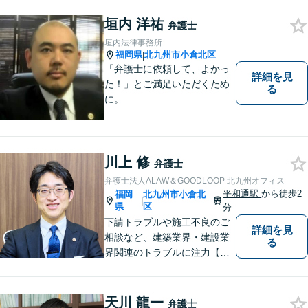
示・刑事・一般民事全般も対
垣内 洋祐
応可能。英語での法律相談・
弁護士
英文契約書の作成・チェック
垣内法律事務所
も対応可能です。
福岡県
北九州市小倉北区
|
「弁護士に依頼して、よかっ
詳細を見
た！」とご満足いただくため
る
に。
川上 修
弁護士
弁護士法人ALAW＆GOODLOOP 北九州オフィス
平和通駅
から徒歩2
福岡
北九州市小倉北
|
県
区
分
下請トラブルや施工不良のご
詳細を見
相談など、建築業界・建設業
る
界関連のトラブルに注力【企
業法務も多くの実績あり】不
祥事対応、顧問契約など企業
のご相談はお任せください
天川 龍一
弁護士