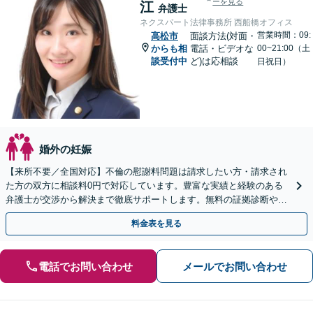
ーを見る
江
弁護士
ネクスパート法律事務所 西船橋オフィス
営業時間：09:
高松市
面談方法(対面・
からも相
電話・ビデオな
00~21:00（土
談受付中
ど)は応相談
日祝日）
婚外の妊娠
【来所不要／全国対応】不倫の慰謝料問題は請求したい方・請求され
た方の双方に相談料0円で対応しています。豊富な実績と経験のある
弁護士が交渉から解決まで徹底サポートします。無料の証拠診断や着
手金の返還保証もありますので安心してご相談ください。
料金表を見る
電話でお問い合わせ
メールでお問い合わせ