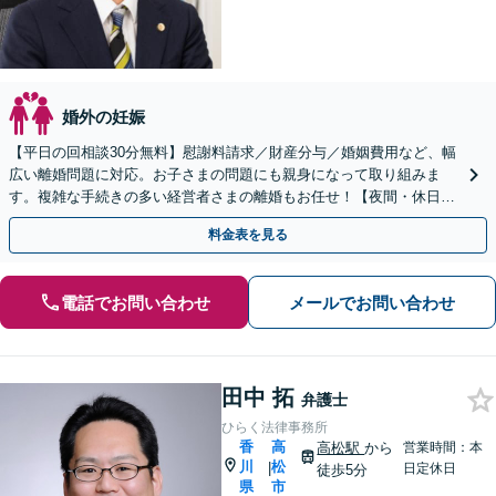
婚外の妊娠
【平日の回相談30分無料】慰謝料請求／財産分与／婚姻費用など、幅
広い離婚問題に対応。お子さまの問題にも親身になって取り組みま
す。複雑な手続きの多い経営者さまの離婚もお任せ！【夜間・休日相
談可】【個室完備】【瓦町駅10分】
料金表を見る
電話でお問い合わせ
メールでお問い合わせ
田中 拓
弁護士
ひらく法律事務所
香
高
高松駅
から
営業時間：本
川
松
|
日定休日
徒歩5分
県
市