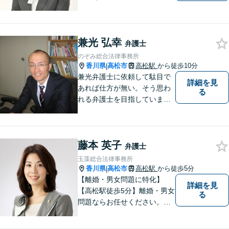
きたいと考えています。依頼
者の目線に立って、依頼者に
寄り添い、依頼者に納得して
兼光 弘幸
頂ける事件解決を目指して参
弁護士
ります。【当日／夜間／休日
のぞみ総合法律事務所
対応可】お気軽にご相談くだ
香川県
高松市
高松駅
から徒歩10分
|
さい。
兼光弁護士に依頼して駄目で
詳細を見
あれば仕方が無い。そう思わ
る
れる弁護士を目指していま
す。
藤本 英子
弁護士
玉藻総合法律事務所
香川県
高松市
高松駅
から徒歩5分
|
【離婚・男女問題に特化】
詳細を見
【高松駅徒歩5分】離婚・男女
る
問題ならお任せください。相
談解決実績1200件超。 ご依頼
者様が自分らしい人生を生き