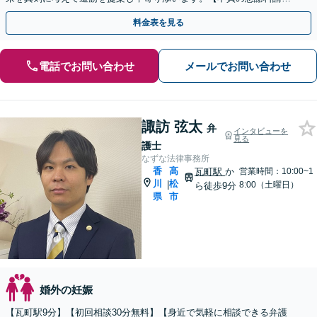
求】相手の動きを予測しながら最善の解決を模索します。
料金表を見る
電話でお問い合わせ
メールでお問い合わせ
諏訪 弦太
弁
インタビューを
見る
護士
なずな法律事務所
香
高
瓦町駅
か
営業時間：10:00~1
川
松
|
8:00（土曜日）
ら徒歩9分
県
市
婚外の妊娠
【瓦町駅9分】【初回相談30分無料】【身近で気軽に相談できる弁護