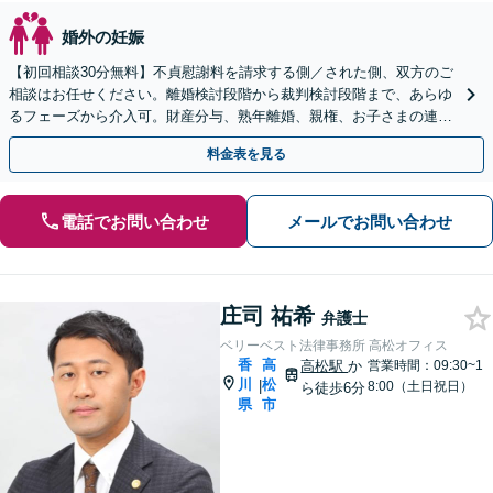
婚外の妊娠
【初回相談30分無料】不貞慰謝料を請求する側／された側、双方のご
相談はお任せください。離婚検討段階から裁判検討段階まで、あらゆ
るフェーズから介入可。財産分与、熟年離婚、親権、お子さまの連れ
去りなど幅広いご相談に対応【弁護士歴10年以上】
料金表を見る
電話でお問い合わせ
メールでお問い合わせ
庄司 祐希
弁護士
ベリーベスト法律事務所 高松オフィス
香
高
高松駅
か
営業時間：09:30~1
川
松
|
8:00（土日祝日）
ら徒歩6分
県
市