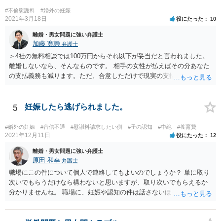
#不倫慰謝料
#婚外の妊娠
2021年3月18日
役にたった
10
離婚・男女問題に強い弁護士
加藤 寛崇
弁護士
＞4社の無料相談では100万円からそれ以下が妥当だと言われました。
離婚しないなら、そんなものです。 相手の女性が払えばその分あなた
の支払義務も減ります。ただ、合意しただけで現実の支払がないなら
減りません。
5
妊娠したら逃げられました。
#婚外の妊娠
#音信不通
#慰謝料請求したい側
#子の認知
#中絶
#養育費
2021年12月11日
役にたった
12
離婚・男女問題に強い弁護士
原田 和幸
弁護士
職場にこの件について個人で連絡してもよいのでしょうか？ 単に取り
次いでもらうだけなら構わないと思いますが、取り次いでもらえるか
分かりませんね。 職場に、妊娠や認知の件は話さないほうがよいと思
います。 それとも弁護士を通すべきなのでしょうか？ 相談者で対応が
難しいと思われれば、弁護士に入ってもらうことも検討されてくださ