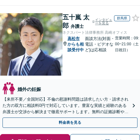
五十嵐 太
群馬県
インタビュ
ーを見る
郎
弁護士
ネクスパート法律事務所 高崎オフィス
営業時間：09:
高松市
面談方法(対面・
からも相
電話・ビデオな
00~21:00（土
談受付中
ど)は応相談
日祝日）
婚外の妊娠
【来所不要／全国対応】不倫の慰謝料問題は請求したい方・請求され
た方の双方に相談料0円で対応しています。豊富な実績と経験のある
弁護士が交渉から解決まで徹底サポートします。無料の証拠診断や着
手金の返還保証もありますので安心してご相談ください。
料金表を見る