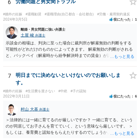
い。 一度、お近くの弁護士に相談されてみてもよいと思います。
6
労働問題と男女間トラブル
#婚外の妊娠
#退職勧奨
#退職理由(自己都合・会社都合)
#労働・雇用契約違反
2024年3月5日
役にたった
1
離婚・男女問題に強い弁護士
土屋 峻
弁護士
示談金の相場は、判決に至った場合に裁判所が解雇無効の判断をする
可能性がどれだけのものかによってきます。 解雇無効の判断がされる
と、バックペイ（解雇時から紛争解決時までの賃金）が認められるの
で、解雇無効の判断をする可能性が高ければバックペイ＋解決金が基
準となります。解決金の基準は、半年から１年程度の賃金相当額くら
いだと思います。 この件は、弁護士に具体的な内容について、ご相談
7
明日までに決めないといけないのでお願いしま
された方がよい事案だと考えます。
す。
#婚外の妊娠
#生活費を渡さない
#中絶
#子の認知
2022年3月11日
役にたった
6
村山 大基
弁護士
＞法律的には一緒に育てるのが厳しいですか？ 一緒に育てる、という
のが同居してお子さんを育てていく、という意味なら厳しいです。 ＞
もしくは、養育費と認知をもらえたりするのでしょうか、 相手が認知
を拒む場合、調停や裁判などの手続きで認知を求める必要がありま