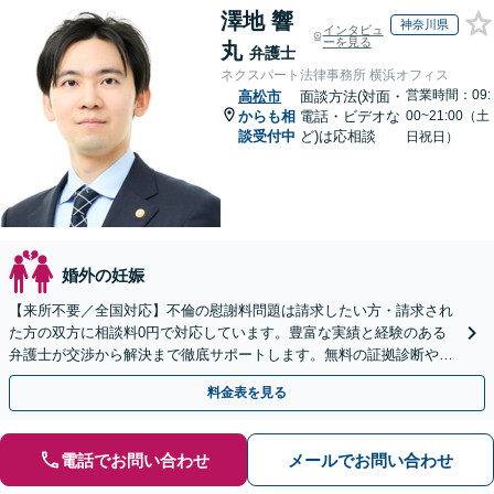
澤地 響
神奈川県
インタビュ
ーを見る
丸
弁護士
ネクスパート法律事務所 横浜オフィス
営業時間：09:
高松市
面談方法(対面・
からも相
電話・ビデオな
00~21:00（土
談受付中
ど)は応相談
日祝日）
婚外の妊娠
【来所不要／全国対応】不倫の慰謝料問題は請求したい方・請求され
た方の双方に相談料0円で対応しています。豊富な実績と経験のある
弁護士が交渉から解決まで徹底サポートします。無料の証拠診断や着
手金の返還保証もありますので安心してご相談ください。
料金表を見る
電話でお問い合わせ
メールでお問い合わせ