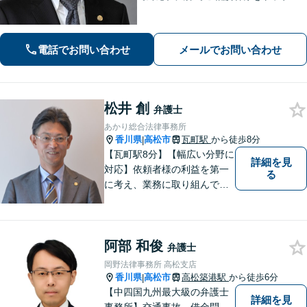
から守ります。【夜間／休日にも対
応】【駐車場あり】法律の専門家・職
人として、誠心誠意ご対応します。お
電話でお問い合わせ
メールでお問い合わせ
気軽にご連絡ください。
松井 創
弁護士
あかり総合法律事務所
香川県
高松市
瓦町駅
から徒歩8分
|
【瓦町駅8分】【幅広い分野に
詳細を見
対応】依頼者様の利益を第一
る
に考え、業務に取り組んでお
ります。秘密厳守、親身な相
談、最適な解決策をご提案い
たします。離婚・借金・刑事
阿部 和俊
事件・交通事故・不動産問題
弁護士
など幅広く対応。即日対応も
岡野法律事務所 高松支店
可能。まずはお気軽にご相談
香川県
高松市
高松築港駅
から徒歩6分
|
ください。
【中四国九州最大級の弁護士
詳細を見