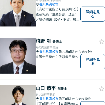
島村研策法律事務所
底しています！【ZOOM面談
香川県
高松市
|
対応可】
【高松市役所より徒歩約5分】
詳細を見
遺産相続（遺産分割、遺言）
る
／離婚問題（DV・不貞、慰謝
料、財産分与）／不動産／刑
事弁護など取扱い。満足度の
高いリーガルサービスをご提
供します。
植野 剛
弁護士
丸の内法律事務所
香川県
高松市
片原町駅
から徒歩4分
|
弁護士目線から依頼者目線へ
詳細を見
る
山口 恭平
弁護士
あい法律事務所
香川県
高松市
瓦町駅
から徒歩10分
|
【瓦町駅9分】【弁護歴8年以