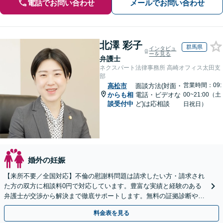
電話でお問い合わせ
メールでお問い合わせ
北澤 彩子
群馬県
インタビュ
ーを見る
弁護士
ネクスパート法律事務所 高崎オフィス太田支
部
営業時間：09:
高松市
面談方法(対面・
からも相
電話・ビデオな
00~21:00（土
談受付中
ど)は応相談
日祝日）
婚外の妊娠
【来所不要／全国対応】不倫の慰謝料問題は請求したい方・請求され
た方の双方に相談料0円で対応しています。豊富な実績と経験のある
弁護士が交渉から解決まで徹底サポートします。無料の証拠診断や着
手金の返還保証もありますので安心してご相談ください。
料金表を見る