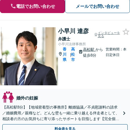
電話でお問い合わせ
メールでお問い合わせ
小早川 達彦
インタビューを
見る
弁護士
小早川法律事務所
香
高
高松駅
から
営業時間：本
川
松
|
日定休日
徒歩8分
県
市
婚外の妊娠
【高松駅8分】【地域密着型の事務所】離婚協議／不貞慰謝料の請求
／婚姻費用／親権など。どんな壁も一緒に乗り越える伴走者として、
相談者の方のお気持ちに寄り添ったサポートを目指します【完全個室
でのご相談】
料金表を見る