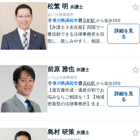
松繁 明
扱うほか、一般民事事件も取
弁護士
り扱っております。
あい法律事務所
香川県
高松市
瓦町駅
から徒歩10分
|
【弁護士３名在籍】四国で一
詳細を見
番信頼できる法律事務所を目
る
指し、親しみやすく、相談し
やすい環境を整えておりま
す。お気軽にご相談くださ
い。
前原 雅也
弁護士
いろは法律事務所
香川県
高松市
高松駅
から徒歩10分
|
【遺言書作成・遺産分割でお
詳細を見
悩みならご相談を！】【地域
る
密着型の法律事務所】生まれ
育った香川県・高松市で、法
律問題にお悩みの方々の心強
い味方として、日々法律業務
島村 研策
に取り組んでいます。相談・
弁護士
依頼しやすい環境づくりを徹