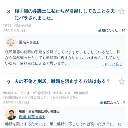
す。 また、認知されたことを前提に、父親として子を養う義務があり
ますので、 養育費を請求できます。 ただ、極端な話相手に収入がなか
8
相手側の弁護士に私たちが引越ししてることを夫
ったり、行方不明だったりすると、実際上の回収が難しい可能性はあ
にバラされました。
ります。
#審判
#婚外の妊娠
2021年8月5日
役にたった
10
匿名A
弁護士
住民票等の秘匿の手続を役所でしていますか。もししているなら、私
なら偶然知ったとしても依頼者に教えないかもしれません。していな
いなら、依頼者に伝えると思います。
9
夫の不倫と別居、離婚を阻止する方法はある？
#離婚すること自体
#不倫慰謝料
#婚外の妊娠
#離婚協議
#婚姻費用(別居中の生活費など)
#異性関係(不貞等)
2024年12月22日
役にたった
8
離婚・男女問題に強い弁護士
理崎 智英
弁護士
離婚を阻止するためには、単に離婚に応じなければ良いだけです。 た