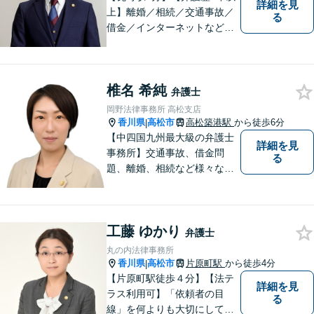
詳細を見
上】離婚／相続／交通事故／
る
借金／インターネットなど幅
広い分野に対応可能です！依
頼者様の抱えるお気持ちや状
況をしっかり把握した上で、
椎名 希純
皆様にとって最善の解決を模
弁護士
索します。まずはお気軽にご
岡野法律事務所 高松支店
相談ください。
香川県
高松市
高松築港駅
から徒歩6分
|
【中四国九州最大級の弁護士
詳細を見
事務所】交通事故、借金問
る
題、離婚、相続など様々な問
題について、「何度でも無
料」の相談を行っています！
まずはお気軽にご相談くださ
工藤 ゆかり
い！
弁護士
丸の内法律事務所
香川県
高松市
片原町駅
から徒歩4分
|
【片原町駅徒歩４分】【法テ
詳細を見
ラス利用可】「依頼者の目
る
線」を何よりも大切にしてい