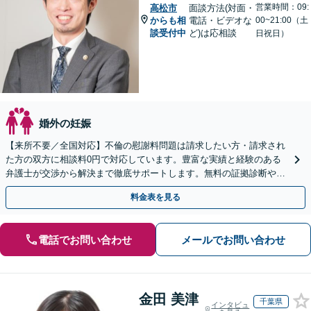
営業時間：09:
高松市
面談方法(対面・
からも相
電話・ビデオな
00~21:00（土
談受付中
ど)は応相談
日祝日）
婚外の妊娠
【来所不要／全国対応】不倫の慰謝料問題は請求したい方・請求され
た方の双方に相談料0円で対応しています。豊富な実績と経験のある
弁護士が交渉から解決まで徹底サポートします。無料の証拠診断や着
手金の返還保証もありますので安心してご相談ください。
料金表を見る
電話でお問い合わせ
メールでお問い合わせ
金田 美津
千葉県
インタビュ