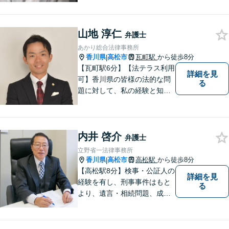
務・犯罪被害者支援に注力。
丁寧な対応とわかりやすい説
山地 淳仁
明を心がけています。早期解
弁護士
決のため、まずはお気軽にご
あかり総合法律事務所
相談ください。
香川県
高松市
瓦町駅
から徒歩8分
|
【瓦町駅6分】【法テラス利用
詳細を見
可】香川県の皆様の法的な問
る
題に対して、私の経験と知識
を活かし、最善の解決策をご
提案いたします。どんなお悩
みでもお気軽にご相談くださ
内井 啓介
い。少しでもお役に立てるよ
弁護士
う全力でサポートいたしま
立野省一法律事務所
す。
香川県
高松市
高松駅
から徒歩8分
|
【高松駅8分】検事・公証人の
詳細を見
経験を有し、刑事事件はもと
る
より、遺言・相続問題、成年
後見関係・任意後見契約、家
族信託契約、離婚問題などの
家事関係の事件を中心に取り