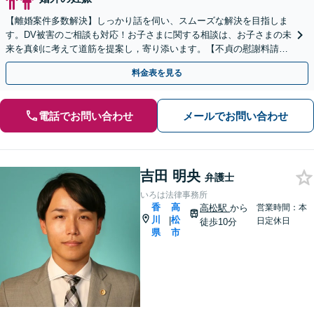
【離婚案件多数解決】しっかり話を伺い、スムーズな解決を目指しま
す。DV被害のご相談も対応！お子さまに関する相談は、お子さまの未
来を真剣に考えて道筋を提案し，寄り添います。【不貞の慰謝料請
求】相手の動きを予測しながら最善の解決を模索します。
料金表を見る
電話でお問い合わせ
メールでお問い合わせ
吉田 明央
弁護士
いろは法律事務所
香
高
高松駅
から
営業時間：本
川
松
|
日定休日
徒歩10分
県
市