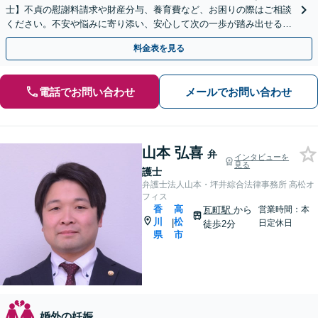
士】不貞の慰謝料請求や財産分与、養育費など、お困りの際はご相談
ください。不安や悩みに寄り添い、安心して次の一歩が踏み出せるよ
うサポートします。【電話相談可】【休日・夜間対応】
料金表を見る
電話でお問い合わせ
メールでお問い合わせ
山本 弘喜
弁
インタビューを
見る
護士
弁護士法人山本・坪井綜合法律事務所 高松オ
フィス
香
高
瓦町駅
から
営業時間：本
川
松
|
日定休日
徒歩2分
県
市
婚外の妊娠