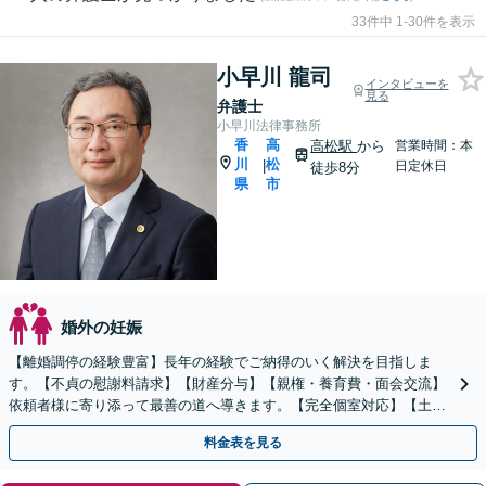
33件中 1-30件を表示
小早川 龍司
インタビューを
見る
弁護士
小早川法律事務所
香
高
高松駅
から
営業時間：本
川
松
|
日定休日
徒歩8分
県
市
婚外の妊娠
【離婚調停の経験豊富】長年の経験でご納得のいく解決を目指しま
す。【不貞の慰謝料請求】【財産分与】【親権・養育費・面会交流】
依頼者様に寄り添って最善の道へ導きます。【完全個室対応】【土日
祝・夜間相談可】
料金表を見る