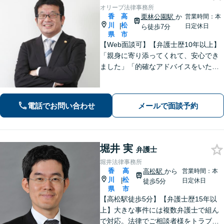
オリーブ法律事務所
香
高
栗林公園駅
か
営業時間：本
川
松
|
日定休日
ら徒歩7分
県
市
【Web面談可】【弁護士歴10年以上】
「親身に寄り添ってくれて、安心でき
ました」「的確なアドバイスをいただ
けて、本当に助かりました」など、感
謝の声多数！共にお悩みを分かち合
い、解決の方針を考えてまいります
電話でお問い合わせ
メールで面談予約
【栗林公園駅7分／駐車場あり】
堀井 実
弁護士
堀井法律事務所
香
高
高松駅
から
営業時間：本
川
松
|
日定休日
徒歩5分
県
市
【高松駅徒歩5分】【弁護士歴15年以
上】大きな事件には複数弁護士で組ん
で対応。法律でご相談者様をトラブル