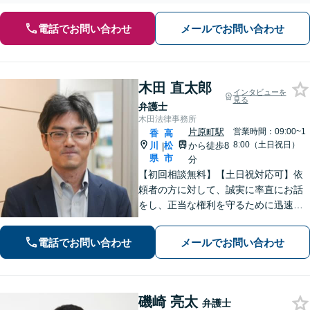
電話でお問い合わせ
メールでお問い合わせ
木田 直太郎
インタビューを
見る
弁護士
木田法律事務所
片原町駅
営業時間：09:00~1
香
高
8:00（土日祝日）
川
松
から徒歩8
|
県
市
分
【初回相談無料】【土日祝対応可】依
頼者の方に対して、誠実に率直にお話
をし、正当な権利を守るために迅速に
問題解決に向けて尽力いたします。ベ
テラン弁護士のノウハウと、若手弁護
電話でお問い合わせ
メールでお問い合わせ
士のフットワークで、依頼者の方の多
様なニーズに応えます。
磯崎 亮太
弁護士