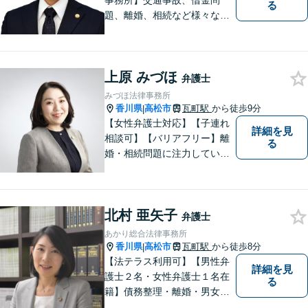
事務所】交通事故、借金問
る
題、離婚、相続など様々な問
題について、「何度でも無
料」の相談を行っています！
まずはお気軽にご相談くださ
上原 みづほ
い！
弁護士
みづほ法律事務所
香川県
高松市
瓦町駅
から徒歩9分
|
【女性弁護士対応】【子連れ
詳細を見
相談可】【バリアフリー】離
る
婚・相続問題に注力していま
す。女性弁護士をお探しの方
はお問い合わせください。
北村 亜矢子
弁護士
あかり総合法律事務所
香川県
高松市
瓦町駅
から徒歩8分
|
【法テラス利用可】【男性弁
詳細を見
護士２名・女性弁護士１名在
る
籍】債務整理・離婚・男女問
題・相続・労働問題・企業法