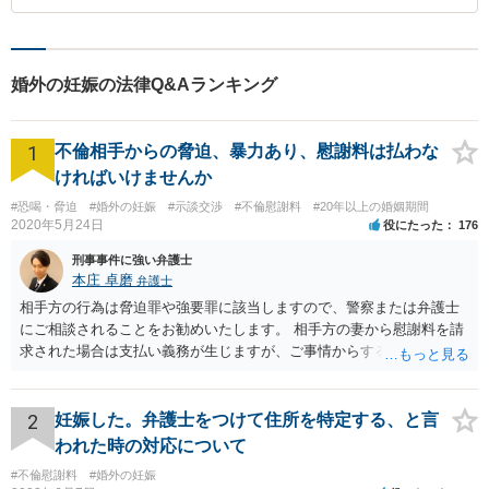
婚外の妊娠の法律Q&Aランキング
1
不倫相手からの脅迫、暴力あり、慰謝料は払わな
ければいけませんか
#恐喝・脅迫
#婚外の妊娠
#示談交渉
#不倫慰謝料
#20年以上の婚姻期間
2020年5月24日
役にたった
176
刑事事件に強い弁護士
本庄 卓磨
弁護士
相手方の行為は脅迫罪や強要罪に該当しますので、警察または弁護士
にご相談されることをお勧めいたします。 相手方の妻から慰謝料を請
求された場合は支払い義務が生じますが、ご事情からすると減額交渉
をする余地は十分にありそうです。
2
妊娠した。弁護士をつけて住所を特定する、と言
われた時の対応について
#不倫慰謝料
#婚外の妊娠