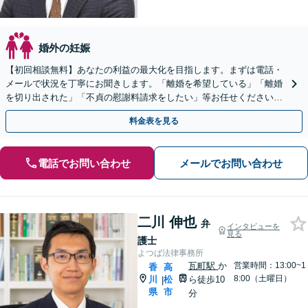
婚外の妊娠
【初回相談無料】あなたの利益の最大化を目指します。まずは電話・
メールで状況を丁寧にお聞きします。「離婚を希望している」「離婚
を切り出された」「不貞の慰謝料請求をしたい」等お任せください。
【リーズナブルな料金設定】
料金表を見る
電話でお問い合わせ
メールでお問い合わせ
二川 伸也
弁
インタビューを
見る
護士
よつば法律事務所
瓦町駅
か
営業時間：13:00~1
香
高
8:00（土曜日）
川
松
ら徒歩10
|
県
市
分