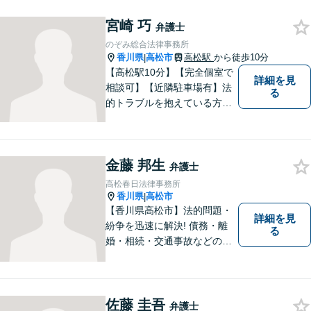
るための新たな一歩を踏み出
宮崎 巧
せるよう、全力でサポートさ
弁護士
せていただきます。 どうぞお
のぞみ総合法律事務所
気軽にご相談ください。
香川県
高松市
高松駅
から徒歩10分
|
【高松駅10分】【完全個室で
詳細を見
相談可】【近隣駐車場有】法
る
的トラブルを抱えている方の
不安を一日でも早く取り除
き、穏やかな日々を取り戻す
お手伝いがしたいと考えてい
金藤 邦生
ます。お悩みの方はぜひご相
弁護士
談にいらしてください。
高松春日法律事務所
香川県
高松市
|
【香川県高松市】法的問題・
詳細を見
紛争を迅速に解決! 債務・離
る
婚・相続・交通事故などの問
題でお困り方はぜひ一度ご相
談ください。
佐藤 圭吾
弁護士