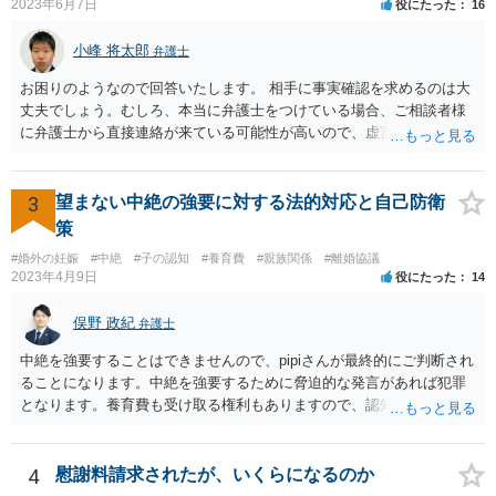
2023年6月7日
役にたった
16
小峰 将太郎
弁護士
お困りのようなので回答いたします。 相手に事実確認を求めるのは大
丈夫でしょう。むしろ、本当に弁護士をつけている場合、ご相談者様
に弁護士から直接連絡が来ている可能性が高いので、虚言の可能性も
確かにあります。 弁護士は身分や素性を非公開する意味はないので、
相手にそのことを聞くことに問題はありません。 逆に本当に弁護士を
つけているような場合はこちらも、弁護士に相談した方がよいかと考
3
望まない中絶の強要に対する法的対応と自己防衛
えます。 ご参考になれば幸いです。
策
#婚外の妊娠
#中絶
#子の認知
#養育費
#親族関係
#離婚協議
2023年4月9日
役にたった
14
俣野 政紀
弁護士
中絶を強要することはできませんので、pipiさんが最終的にご判断され
ることになります。中絶を強要するために脅迫的な発言があれば犯罪
となります。養育費も受け取る権利もありますので、認知等につきお
相手がきちんと対応しないのであれば弁護士にご相談されることをお
勧めします。
4
慰謝料請求されたが、いくらになるのか