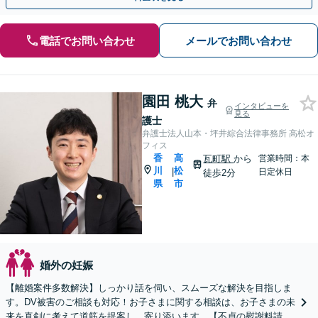
電話でお問い合わせ
メールでお問い合わせ
園田 桃大
弁
インタビューを
見る
護士
弁護士法人山本・坪井綜合法律事務所 高松オ
フィス
香
高
瓦町駅
から
営業時間：本
川
松
|
日定休日
徒歩2分
県
市
婚外の妊娠
【離婚案件多数解決】しっかり話を伺い、スムーズな解決を目指しま
す。DV被害のご相談も対応！お子さまに関する相談は、お子さまの未
来を真剣に考えて道筋を提案し，寄り添います。【不貞の慰謝料請