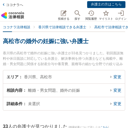
弁護士の方はこちら
ココナラへ
投稿する
探す
閲覧履歴
マイリスト
ログイン
ココナラ法律相談
香川県で法律相談できる弁護士
高松市で法律相談で
高松市の婚外の妊娠に強い弁護士
香川県の高松市で婚外の妊娠に強い弁護士が33名見つかりました。初回面談無
料や休日面談に対応している弁護士、解決事例を持つ弁護士なども掲載中。離
婚・男女問題に関係する財産分与や養育費、親権等の細かな分野での絞り込み
検索もでき便利です。特に小早川法律事務所の小早川 龍司弁護士や小早川法律
事務所の小早川 達彦弁護士、弁護士法人山本・坪井綜合法律事務所 高松オフィ
エリア
香川県、高松市
変更
スの園田 桃大弁護士のプロフィール情報や弁護士費用、強みなどが注目されて
います。『高松市で土日や夜間に発生した婚外の妊娠のトラブルを今すぐに弁
相談内容
離婚・男女問題、婚外の妊娠
変更
護士に相談したい』『婚外の妊娠のトラブル解決の実績豊富な近くの弁護士を
検索したい』『初回相談無料で婚外の妊娠を法律相談できる高松市内の弁護士
に相談予約したい』などでお困りの相談者さんにおすすめです。
詳細条件
未選択
変更
33
人の弁護士が見つかりました
(検索結果について詳しくは
こちら
)