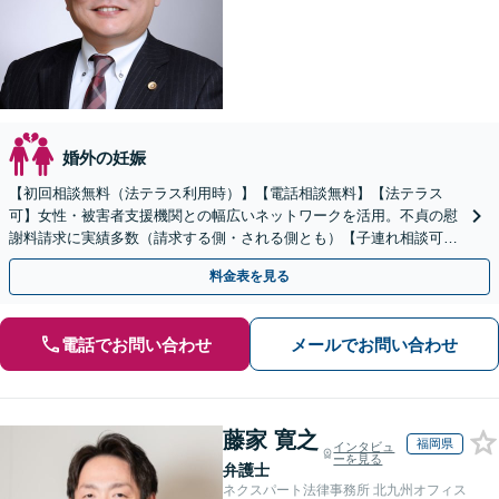
婚外の妊娠
【初回相談無料（法テラス利用時）】【電話相談無料】【法テラス
可】女性・被害者支援機関との幅広いネットワークを活用。不貞の慰
謝料請求に実績多数（請求する側・される側とも）【子連れ相談可】
【完全個室相談】【高松駅5分】
料金表を見る
電話でお問い合わせ
メールでお問い合わせ
藤家 寛之
福岡県
インタビュ
ーを見る
弁護士
ネクスパート法律事務所 北九州オフィス