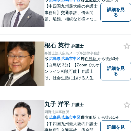
|
【中四国九州最大級の弁護士
詳細を見
事務所】交通事故、借金問
る
題、離婚、相続など様々な問
題について、「何度でも無
料」の相談を行っています！
まずはお気軽にご相談くださ
根石 英行
い！
弁護士
弁護士法人広島メープル法律事務所
広島県
広島市中区
白島駅
から徒歩3分
|
【白鳥駅 3分】【Zoomでのオ
詳細を見
ンライン相談可能】弁護士
る
は、社会生活における人生の
パートナー、転ばぬ先の杖だ
と考えています。リラックス
してお話しいただける環境を
丸子 洋平
整えておりますので、困った
弁護士
とき、迷ったときはお気軽に
岡野法律事務所
ご相談ください。
広島県
広島市中区
立町駅
から徒歩1分
|
【中四国九州最大級の弁護士
詳細を見
事務所】交通事故、借金問