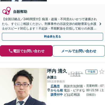
自殺幇助
【全国13拠点／24時間受付】痴漢・盗撮・不同意わいせつで逮捕され
たら、すぐにご相談ください。刑事事件の示談交渉の経験豊富な弁護
士がスピード対応します！不起訴・早期釈放を目指して粘りの弁護活
動を行います。
料金表を見る
電話でお問い合わせ
メールでお問い合わせ
坪内 清久
千葉県
インタビュ
ーを見る
弁護士
Sfil法律事務所
営業時間：07:
広島市
面談方法(対面・
からも相
電話・ビデオな
00~21:59（土
談受付中
ど)は応相談
日祝日）