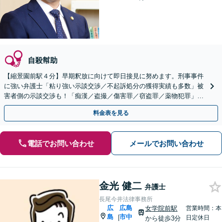
自殺幇助
【縮景園前駅４分】早期釈放に向けて即日接見に努めます。刑事事件
に強い弁護士「粘り強い示談交渉／不起訴処分の獲得実績も多数」被
害者側の示談交渉も！「痴漢／盗撮／傷害罪／窃盗罪／薬物犯罪」
【休日・夜間相談】【裁判員裁判の経験あり】
料金表を見る
電話でお問い合わせ
メールでお問い合わせ
金光 健二
弁護士
長尾今井法律事務所
広
広島
女学院前駅
営業時間：本
島
市中
|
日定休日
から徒歩3分