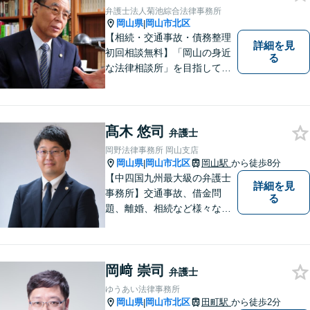
弁護士法人菊池綜合法律事務所
岡山県
岡山市北区
|
【相続・交通事故・債務整理
詳細を見
初回相談無料】「岡山の身近
る
な法律相談所」を目指してい
ます。お悩みやご不安を抱え
た方のお力になれるよう全力
でサポートしていきます。ど
んなささいなことでも構いま
髙木 悠司
弁護士
せん。お気軽にご相談くださ
岡野法律事務所 岡山支店
い。【土曜日も受付可能】
岡山県
岡山市北区
岡山駅
から徒歩8分
|
【専用駐車場あり】
【中四国九州最大級の弁護士
詳細を見
事務所】交通事故、借金問
る
題、離婚、相続など様々な問
題について、「何度でも無
料」の相談を行っています！
まずはお気軽にご相談くださ
岡﨑 崇司
い！
弁護士
ゆうあい法律事務所
岡山県
岡山市北区
田町駅
から徒歩2分
|