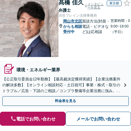
髙橋 佳久
東京都
インタビュ
ーを見る
弁護士
渋谷ブレイン法律事務所
営業時間：0
岡山市北区
面談方法(対面・
からも相談
電話・ビデオな
9:00~18:00
受付中
ど)は応相談
（平日）
環境・エネルギー業界
【公正取引委員会12年勤務】【最高裁決定獲得実績】【企業法務案件
の解決多数】【オンライン相談対応・土日祝可】事業・株式・取引の
トラブル／広告・下請のご相談／コンプラ整備等企業法務に強み。株
式の相続／誹謗中傷対策／不動産問題まで幅広く対応！
料金表を見る
電話でお問い合わせ
メールでお問い合わせ