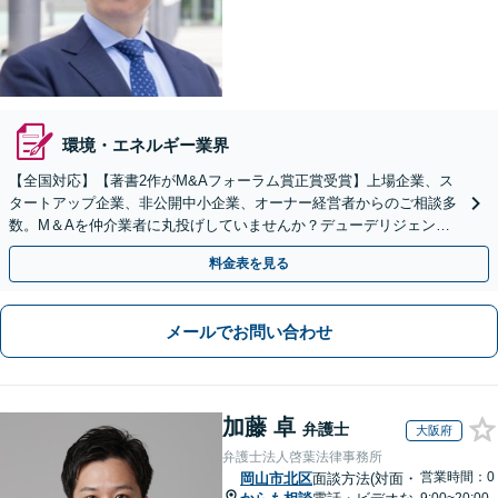
環境・エネルギー業界
【全国対応】【著書2作がM&Aフォーラム賞正賞受賞】上場企業、ス
タートアップ企業、非公開中小企業、オーナー経営者からのご相談多
数。M＆Aを仲介業者に丸投げしていませんか？デューデリジェンス
や契約書作成・交渉はお任せください【初回無料】
料金表を見る
メールでお問い合わせ
加藤 卓
弁護士
大阪府
弁護士法人啓葉法律事務所
営業時間：0
岡山市北区
面談方法(対面・