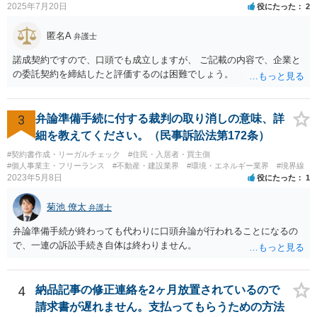
ます。児童相談所に通告すべきであったと窘められる程度であればよ
2025年7月20日
役にたった
2
いですが、交際されているということであればたとえばわいせつ目的
で自らの支配下に置きたかったのではないかと疑われる可能性さえあ
匿名A
弁護士
ります。
諾成契約ですので、口頭でも成立しますが、 ご記載の内容で、企業と
の委託契約を締結したと評価するのは困難でしょう。
3
弁論準備手続に付する裁判の取り消しの意味、詳
細を教えてください。（民事訴訟法第172条）
#契約書作成・リーガルチェック
#住民・入居者・買主側
#個人事業主・フリーランス
#不動産・建設業界
#環境・エネルギー業界
#境界線
2023年5月8日
役にたった
1
菊池 僚太
弁護士
弁論準備手続が終わっても代わりに口頭弁論が行われることになるの
で、一連の訴訟手続き自体は終わりません。
4
納品記事の修正連絡を2ヶ月放置されているので
請求書が遅れません。支払ってもらうための方法