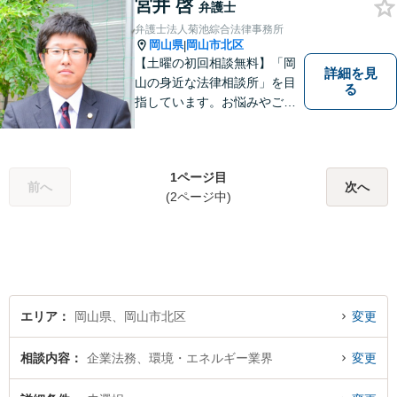
んなささいなことでも構いま
宮井 啓
弁護士
せん。お気軽にご相談くださ
弁護士法人菊池綜合法律事務所
い。【土曜日も受付可能】
岡山県
岡山市北区
|
【専用駐車場あり】
【土曜の初回相談無料】「岡
詳細を見
山の身近な法律相談所」を目
る
指しています。お悩みやご不
安を抱えた方のお力になれる
よう、全力でサポートしてい
きます。どんなささいなこと
1ページ目
でも構いません。お気軽にご
前へ
次へ
(2ページ中)
相談ください。【土曜日も受
付可能】【専用駐車場あり】
エリア
岡山県、岡山市北区
変更
相談内容
企業法務、環境・エネルギー業界
変更