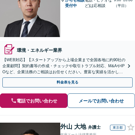
からも相談
電話・ビデオな
9:00~20:00
受付中
ど)は応相談
（平日）
環境・エネルギー業界
【WEB対応】【スタートアップから上場企業まで全国各地に約90社の
企業顧問】契約書等の作成・チェックや取引トラブル対応、M&AやIP
Oなど、企業法務のご相談はお任せください。豊富な実績を活かし的
確に対応を進めてまいります。
料金表を見る
電話でお問い合わせ
メールでお問い合わせ
外山 大地
弁護士
東京都
銀座エール法律事務所