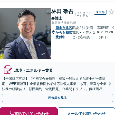
林田 敬吾
東京都
インタビュ
ーを見る
弁護士
玄界灘法律事務所
営業時間：0
岡山市北区
面談方法(対面・
からも相談
電話・ビデオな
9:00~21:00
受付中
ど)は応相談
（平日）
環境・エネルギー業界
【全国対応可◎】【初回問合せ無料｜相談〜解決まで弁護士が一貫対
応｜WEB面談可】企業規模問わず対応◎個人事業主も可。豊富な企業
法務の経験あり。顧問契約、労働問題、企業間トラブル、債権回収、
契約書のリーガルチェック等、サポートします。
料金表を見る
電話でお問い合わせ
メールでお問い合わせ