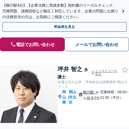
【柳川駅4分】【企業法務に実績多数】契約書のリーガルチェック、
労務問題、債権回収など幅広く対応しています。企業の問題にお困り
の法務担当の方は、お気軽にご相談ください。
料金表を見る
電話でお問い合わせ
メールでお問い合わせ
坪井 智之
弁
インタビューを
見る
護士
弁護士法人山本・坪井綜合法律事務所 岡山オ
フィス
岡
岡山
柳川駅
か
営業時間：08:00~
山
市北
|
21:00（平日）
ら徒歩2分
県
区