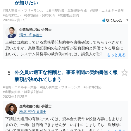
が知りたい
#個人事業主・フリーランス
#雇用契約書・就業規則作成
#環境・エネルギー業界
#給与未払い
#契約解除・契約取消
#業務委託契約
2023年2月17日
役にたった
1
企業法務に強い弁護士
清水 卓
弁護士
正確には締結している業務委託契約書を直接確認してもらうべきかと
思いますが、業務委託契約の法的性質が請負契約と評価できる場合に
おいて、システム開発等の裁判例の中には、請負人が仕事を完成させ
たか否かについて，仕事が当初の請負契約で予定していた最後の工程
まで終えているか否かを基準として判断すべきであるという見解を示
しているものがあります。 このような見解を踏まえ、あなたのケー
5
外交員の適正な報酬と、事業者間の契約書無く報
スでも、予定していた最後の工程まで終えており、仕事は完成してい
酬額が決めれてしまう
る等と主張して行くことが考えられます。 もっとも、相手方はこの
#環境・エネルギー業界
#個人事業主・フリーランス
#不祥事対応
ような見解は本件にはあてはまらない等を理由に、仕事の完成を認め
#雇用契約書・就業規則作成
ないことが想定されます。 そのような場合には、裁判所に民事調停
2023年1月25日
を申し立てる、民事訴訟を提起する等の方法を検討する必要があるか
企業法務に強い弁護士
もしれません。 いずれにしても、一度、業務委託契約書や納品した
松尾 裕介
弁護士
記事等の証拠を持参の上、お住まいの地域の弁護士に直接相談してみ
てはいかがでしょうか。
下請法の適用の有無については、資本金の要件や役務内容にもよりま
すので、一概には判断できませんが、いずれにしましても、報酬額に
ついて恣意的な運用がなされているようであり、きちんとした契約書