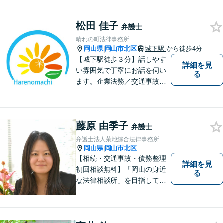
料」の相談を行っています！
まずはお気軽にご相談くださ
松田 佳子
い！
弁護士
晴れの町法律事務所
岡山県
岡山市北区
城下駅
から徒歩4分
|
【城下駅徒歩３分】話しやす
詳細を見
い雰囲気で丁寧にお話を伺い
る
ます。企業法務／交通事故／
離婚／相続など幅広い案件を
取り扱っております。
藤原 由季子
弁護士
弁護士法人菊池綜合法律事務所
岡山県
岡山市北区
|
【相続・交通事故・債務整理
詳細を見
初回相談無料】「岡山の身近
る
な法律相談所」を目指してい
ます。お悩みやご不安を抱え
た方のお力になれるよう全力
でサポートしていきます。ど