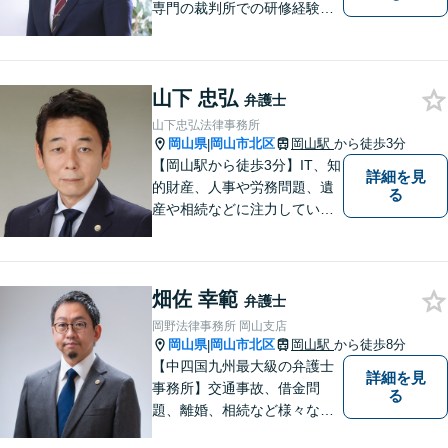
専門の裁判所での研修経験、
大学での知財に関する講義経
験あり。知財専門家として相
談窓口に派遣されるなど知財
山下 忠弘
に関する相談対応、トラブル
弁護士
解決実績多数。
山下忠弘法律事務所
岡山県
岡山市北区
岡山駅
から徒歩3分
|
【岡山駅から徒歩3分】IT、知
詳細を見
的財産、人事や労務問題、遺
る
産や相続などに注力していま
す。「弁護士に相談するか迷
っている」という悩みをお持
ちの方は、どうぞお気軽にご
畑佐 幸範
相談ください。依頼者さまの
弁護士
サポートができるよう努めて
岡野法律事務所 岡山支店
まいります。
岡山県
岡山市北区
岡山駅
から徒歩8分
|
【中四国九州最大級の弁護士
詳細を見
事務所】交通事故、借金問
る
題、離婚、相続など様々な問
題について、「何度でも無