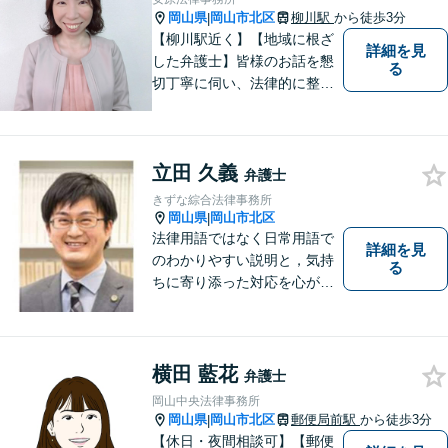
岡山県
岡山市北区
柳川駅
から徒歩3分
|
【柳川駅近く】【地域に根ざ
詳細を見
した弁護士】皆様のお話を懇
る
切丁寧に伺い、法律的に整理
して、わかりやすい言葉でご
説明いたします。【24時間予
約受付可】皆様方のお悩みが
立田 久義
少しでも解決されますよう，
弁護士
誠心誠意努力いたす所存で
きずな綜合法律事務所
す。皆様方のご来所をお待ち
岡山県
岡山市北区
|
しております。
法律用語ではなく日常用語で
詳細を見
のわかりやすい説明と，気持
る
ちに寄り添った対応を心がけ
ています。
横田 藍花
弁護士
岡山中央法律事務所
岡山県
岡山市北区
郵便局前駅
から徒歩3分
|
【休日・夜間相談可】【郵便