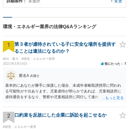
詳細条件
未選択
変更
環境・エネルギー業界の法律Q&Aランキング
1
第３者が虐待されている子に安全な場所を提供す
ることは違法になるのか？
#DV・暴力
#環境・エネルギー業界
2021年3月14日
役にたった
7
匿名A
弁護士
基本的にあなたが勝手に保護した場合、未成年者略取誘拐罪に問われ
る可能性が十分あります。児童虐待が明らかであれば、児童相談所に
虐待通告をするなり、警察や児童相談所に同行して連れていくなり、
公的機関が主導する形での解決が望まれます。 ご本人が警察や児童相
談所の関与を望んでいないケースでは難しい判断にはなるとは思いま
すが、少なくともあなたが保護者の承諾を得ずに勝手に保護すること
2
口約束を反故にした企業に訴訟を起こせるか
は避けた方が良いかと存じます。警察は親からの虐待があると分かっ
た場合であっても、必ずしもあなたに味方するわけではないかと存じ
#環境・エネルギー業界