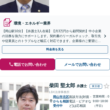
環境・エネルギー業界
【岡山駅10分】【弁護士3人在籍】【月3万円から顧問契約】中小企業
の法務を強力にサポートします。契約書のリーガルチェック、取引先
や従業員とのトラブルなど幅広く対応できます。企業様のご要望に沿
えるよう尽力します【土日祝／夜間対応可】
料金表を見る
電話でお問い合わせ
メールでお問い合わせ
柴田 堅太郎
弁護士
東京都
LBX法律事務所
営業時間：0
岡山市北区
面談方法(対面・
からも相談
電話・ビデオな
9:00~18:00
受付中
ど)は応相談
（平日）