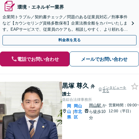
環境・エネルギー業界
企業間トラブル／契約書チェック／問題のある従業員対応／刑事事件
など【カウンセリング資格多数保有】企業法務全般をカバーいたしま
す。EAPサービスで、従業員のケアも。相談しやすく、より頼れる存
在に！メンタルヘルスのご相談も可能【初回相談無料】
料金表を見る
電話でお問い合わせ
メールでお問い合わせ
黒塚 尊久
弁
インタビューを
見る
護士
葵綜合法律事務所
岡山駅
か
営業時間：09:00~
岡
岡山
12:00（平日）
山
市北
ら徒歩10
|
県
区
分