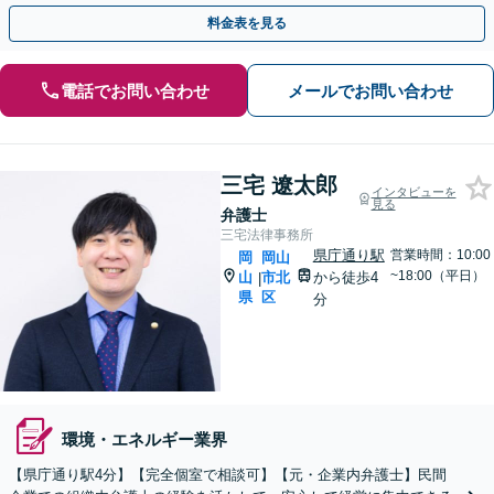
的財産等、お任せください【他士業連携可能】
料金表を見る
電話でお問い合わせ
メールでお問い合わせ
三宅 遼太郎
インタビューを
見る
弁護士
三宅法律事務所
県庁通り駅
営業時間：10:00
岡
岡山
~18:00（平日）
山
市北
から徒歩4
|
県
区
分
環境・エネルギー業界
【県庁通り駅4分】【完全個室で相談可】【元・企業内弁護士】民間