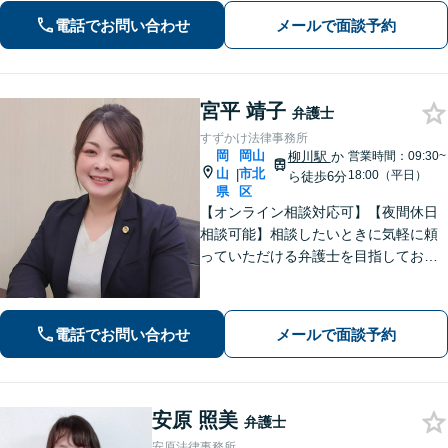
と連携してきめ細やかに対応【注力分
電話でお問い合わせ
メールで面談予約
野初回相談無料】【WEB面談可】
宮平 靖子
弁護士
すずかけ法律事務所
岡
岡山
柳川駅
か
営業時間：09:30~
山
市北
|
18:00（平日）
ら徒歩6分
県
区
【オンライン相談対応可】【夜間休日
相談可能】相談したいときに気軽に頼
っていただける弁護士を目指しており
ます。依頼者にとって最善の解決策を
一緒に考えます。まずはご相談くださ
い。
電話でお問い合わせ
メールで面談予約
安原 照美
弁護士
安原法律事務所