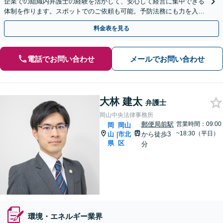
企業での組織内弁護士の経験を活かして、安心して経営に集中できる
体制を作ります。スポットでのご依頼も可能。予防法務にも力を入れ
ています。【夜間・休日相談可能】
料金表を見る
電話でお問い合わせ
メールでお問い合わせ
大林 建太
弁護士
岡山中央法律事務所
郵便局前駅
営業時間：09:00
岡
岡山
~18:30（平日）
山
市北
から徒歩3
|
県
区
分
環境・エネルギー業界