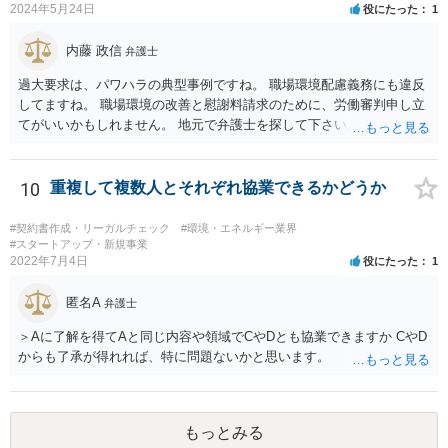
2024年5月24日
役にたった
1
内藤 政信
弁護士
過大要求は、パワハラの典型事例ですね。 職場環境配慮義務にも違反
してますね。 職場環境の改善と慰謝料請求のために、労働審判申し立
てがいいかもしれません。 地元で弁護士を探して下さい。
10
重複して複数人とそれぞれ協業できるかどうか
#契約書作成・リーガルチェック
#環境・エネルギー業界
#スタートアップ・新規事業
2022年7月4日
役にたった
1
匿名A
弁護士
＞Aに了解を得てAと同じ内容や領域でCやDとも協業できますか CやD
からも了承が得れれば、特に問題ないかと思います。
もっとみる