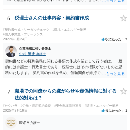
を締結するべきであると考えられます。報酬額については、下請法の
適用がある場合には、著しく低い下請代金を不当に定めることは禁止
されますが、そうでない場合には、基本的には、双方の合意に基づく
6
税理士さんの仕事内容・契約書作成
ことになります。 恣意的な運用による報酬の減額分については、当
初の合意に基づき報酬額の支払いが認められる余地があると考えられ
#契約書作成・リーガルチェック
#環境・エネルギー業界
ます。
#個人事業主・フリーランス
2022年3月24日
役にたった
2
企業法務に強い弁護士
中村 繁史
弁護士
契約書などの権利義務に関わる書類の作成を業として行う者は、一般
的には弁護士・行政書士であり、税理士にはその権限がないものと思
料いたします。 契約書の作成を含め、信頼関係が維持できないのであ
れば、解約をして他の弁護士等に依頼されるのがよいと考えます。
7
職場での同僚からの嫌がらせや虚偽情報に対する
法的対応は？
#セクハラ
#労働・雇用契約違反
#安全配慮義務違反
#環境・エネルギー業界
2025年3月19日
役にたった
1
匿名A
弁護士