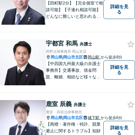
【田町駅2分】【完全個室で相
詳細を見
談可能】【子連れ相談可能】
る
どんなに難しいと思われる案
件でも、あきらめずに解決策
を探していきたいと考えてい
ます。トラブルに巻き込まれ
宇都宮 和馬
ている皆さまの現状を良い方
弁護士
向に変化させることができる
岡野法律事務所 岡山支店
ように全力を尽くします。
岡山県
岡山市北区
岡山駅
から徒歩8分
|
【中四国九州最大級の弁護士
詳細を見
事務所】交通事故、借金問
る
題、離婚、相続など様々な問
題について、「何度でも無
料」の相談を行っています！
まずはお気軽にご相談くださ
鹿室 辰義
い！
弁護士
鹿室・髙垣法律事務所
岡山県
岡山市北区
城下駅
から徒歩6分
|
【商標・著作権・特許、競業
詳細を見
避止に関するトラブル】知財
る