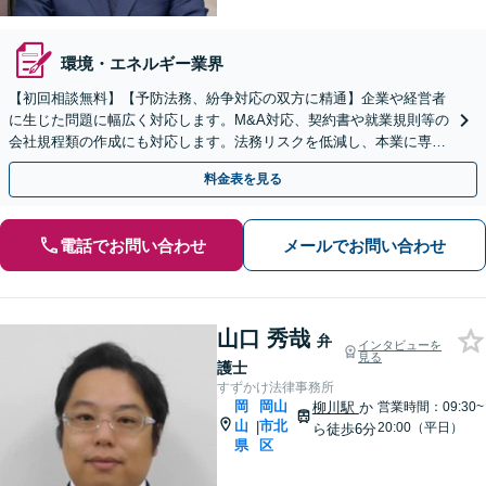
環境・エネルギー業界
【初回相談無料】【予防法務、紛争対応の双方に精通】企業や経営者
に生じた問題に幅広く対応します。M&A対応、契約書や就業規則等の
会社規程類の作成にも対応します。法務リスクを低減し、本業に専念
できる環境を整えます。お気軽にご相談ください
料金表を見る
電話でお問い合わせ
メールでお問い合わせ
山口 秀哉
弁
インタビューを
見る
護士
すずかけ法律事務所
岡
岡山
柳川駅
か
営業時間：09:30~
山
市北
|
20:00（平日）
ら徒歩6分
県
区