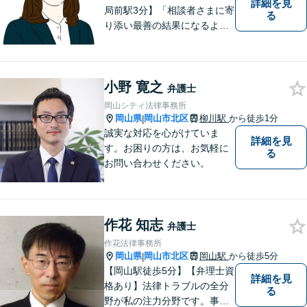
詳細を見
局前駅3分】「相談者さまに寄
る
り添い最善の結果になるよう
尽力」婚姻費用・財産分与・
養育費の交渉などお任せくだ
さい「刑事事件：捜査機関に
小野 寛之
よる不当な取り調べや身体拘
弁護士
束から、依頼者さまの利益を
岡山シティ法律事務所
守ります【完全個室相談】
岡山県
岡山市北区
柳川駅
から徒歩1分
|
誠実な対応を心がけていま
詳細を見
す。お困りの方は、お気軽に
る
お問い合わせください。
作花 知志
弁護士
作花法律事務所
岡山県
岡山市北区
岡山駅
から徒歩5分
|
【岡山駅徒歩5分】【弁理士資
詳細を見
格あり】法律トラブルの全分
る
野が私の注力分野です。事務