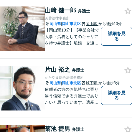
お気軽にご相談ください。
山﨑 健一郎
弁護士
芙蓉法律事務所
岡山県
岡山市北区
岡山駅
から徒歩10分
|
【岡山駅10分】【事業会社で
詳細を見
人事・労務としてのキャリア
る
を持つ弁護士】離婚・交通事
故・事業承継を含む相続の問
題に注力。依頼者の方に寄り
添いながら、まずはじっくり
片山 裕之
とお話をうかがうことを心掛
弁護士
けています。必要に応じ、他
かたやま総合法律事務所
士業と連携して解決を図りま
岡山県
岡山市北区
城下駅
から徒歩3分
|
す。
依頼者の方のお気持ちに寄り
詳細を見
添う信頼できる弁護士であり
る
たいと思っています。遺産分
割、交通事故、刑事事件、離
婚、不貞慰謝料、木企業法務
等に対応しています。お気軽
菊池 捷男
にご相談ください。
弁護士