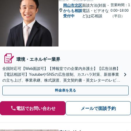
営業時間：1
岡山市北区
面談方法(対面・
からも相談
電話・ビデオな
0:00~18:00
受付中
ど)は応相談
（平日）
環境・エネルギー業界
全国対応可【Web面談可】【博報堂での企業内弁護士】【広告法務】
【電話相談可】YoutubeやSNSの広告規制、カスハラ対策、新規事業
の立ち上げ、事業承継、株式譲渡、英文契約書・英文レターのレビュ
ー・ドラフトなどに対応。
料金表を見る
電話でお問い合わせ
メールで面談予約