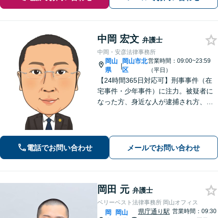
中岡 宏文
弁護士
中岡・安彦法律事務所
岡山
岡山市北
営業時間：09:00~23:59
|
県
区
（平日）
【24時間365日対応可】刑事事件（在
宅事件・少年事件）に注力。被疑者に
なった方、身近な人が逮捕され方、す
ぐにご相談ください。刑事事件はスピ
ード勝負、初回の接見は即時駆けつけ
ます。事件解決後のアフターケアもい
たします。
電話でお問い合わせ
メールでお問い合わせ
岡田 元
弁護士
ベリーベスト法律事務所 岡山オフィス
県庁通り駅
営業時間：09:30
岡
岡山