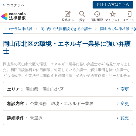
弁護士の方はこちら
ココナラへ
投稿する
探す
閲覧履歴
マイリスト
ログイン
ココナラ法律相談
岡山県で法律相談できる弁護士
岡山市で法律相談で
岡山市北区の環境・エネルギー業界に強い弁護
士
岡山県の岡山市北区で環境・エネルギー業界に強い弁護士が43名見つかりまし
た。初回面談無料や休日面談に対応している弁護士、解決事例を持つ弁護士な
ども掲載中。企業法務に関係する顧問弁護士契約や契約書作成・リーガルチェ
ック、雇用契約書・就業規則作成等の細かな分野での絞り込み検索もでき便利
です。特に葵綜合法律事務所の新名 信介弁護士やベリーベスト法律事務所 岡山
エリア
岡山県、岡山市北区
変更
オフィスの三木 悠希裕弁護士、三宅法律事務所の三宅 遼太郎弁護士のプロフィ
ール情報や弁護士費用、強みなどが注目されています。『岡山市北区で土日や
相談内容
企業法務、環境・エネルギー業界
変更
夜間に発生した環境・エネルギー業界のトラブルを今すぐに弁護士に相談した
い』『環境・エネルギー業界のトラブル解決の実績豊富な近くの弁護士を検索
したい』『初回相談無料で環境・エネルギー業界を法律相談できる岡山市北区
詳細条件
未選択
変更
内の弁護士に相談予約したい』などでお困りの相談者さんにおすすめです。