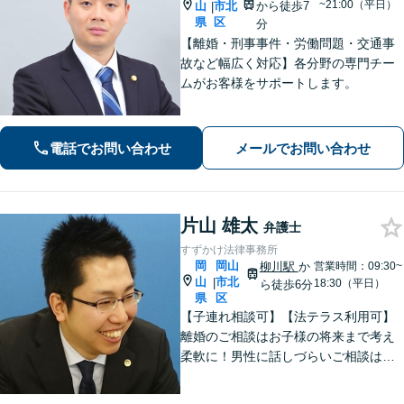
~21:00（平日）
山
市北
から徒歩7
|
県
区
分
【離婚・刑事事件・労働問題・交通事
故など幅広く対応】各分野の専門チー
ムがお客様をサポートします。
電話でお問い合わせ
メールでお問い合わせ
片山 雄太
弁護士
すずかけ法律事務所
岡
岡山
柳川駅
か
営業時間：09:30~
山
市北
|
18:30（平日）
ら徒歩6分
県
区
【子連れ相談可】【法テラス利用可】
離婚のご相談はお子様の将来まで考え
柔軟に！男性に話しづらいご相談は女
性弁護士がうかがいます／不動産トラ
ブルは司法書士・土地家屋調査士など