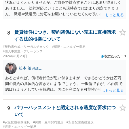
状況がよくわかりませんが、ご自身で対応することはあまり望ましく
ありません。 法的対応ということも現時点ではあまり想定できませ
ん。 職場や派遣元に対応をお願いしていただくのが良いのではないで
しょうか。
8
賃貸物件につき、契約関係にない売主に直接請求
する法的根拠について
#契約書作成・リーガルチェック
#環境・エネルギー業界
#個人事業主・フリーランス
2024年8月23日
役にたった
1
松本 治
弁護士
あるとすれば、債権者代位が思い付きますが、できるかどうかは乙丙
間の特約の具体的な書き方によるでしょう。 一般論ですが、乙丙間で
結ばれようとしている特約は、丙に不利になる可能性が高いです。
9
パワーハラスメントと認定される過度な要求につ
いて
#安全配慮義務違反
#労働・雇用契約違反
#安全配慮義務違反
#環境・エネルギー業界