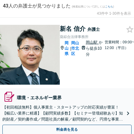
43
人の弁護士が見つかりました
(検索結果について詳しくは
こちら
)
43件中 1-30件を表示
新名 信介
弁護士
葵綜合法律事務所
岡山駅
か
営業時間：09:00~
岡
岡山
12:00（平日）
山
市北
ら徒歩10
|
県
区
分
環境・エネルギー業界
【初回相談無料】個人事業主・スタートアップの対応実績が豊富！
【幅広い業界に精通】【顧問実績多数】【セミナー登壇経験あり】知
的財産／契約書作成／問題社員の解雇／顧問契約など、円滑な事業運
営をサポートします【土日祝・夜間対応】【岡山駅10分】
料金表を見る