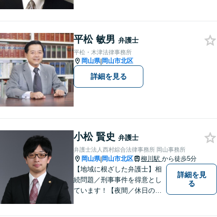
所の理念は、ご相談の後には
心の中に花が咲いたようにな
っていただけること。【法テ
平松 敏男
ラス対応】【後払い対応】
弁護士
【日弁連国際人権問題委員会
平松・木津法律事務所
所属】お困りの方は、お気軽
岡山県
岡山市北区
|
にご相談下さい。
詳細を見る
小松 賢史
弁護士
弁護士法人西村綜合法律事務所 岡山事務所
岡山県
岡山市北区
柳川駅
から徒歩5分
|
【地域に根ざした弁護士】相
詳細を見
続問題／刑事事件を得意とし
る
ています！【夜間／休日の相
談予約可能】初回相談は無料
となっております。まずは、