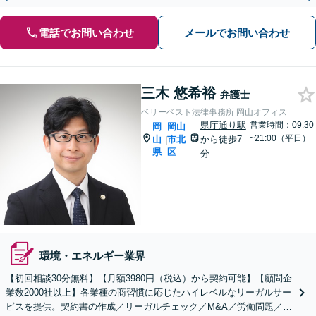
電話でお問い合わせ
メールでお問い合わせ
三木 悠希裕
弁護士
ベリーベスト法律事務所 岡山オフィス
県庁通り駅
営業時間：09:30
岡
岡山
~21:00（平日）
山
市北
から徒歩7
|
県
区
分
環境・エネルギー業界
【初回相談30分無料】【月額3980円（税込）から契約可能】【顧問企
業数2000社以上】各業種の商習慣に応じたハイレベルなリーガルサー
ビスを提供。契約書の作成／リーガルチェック／M&A／労働問題／知