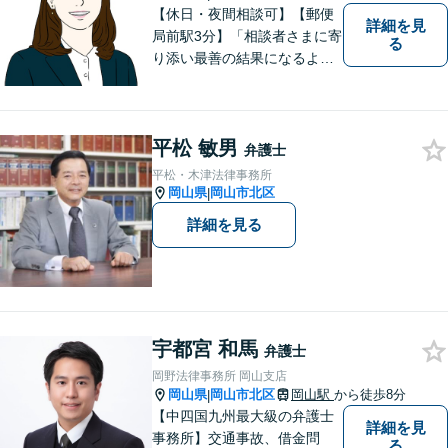
【休日・夜間相談可】【郵便
詳細を見
局前駅3分】「相談者さまに寄
る
り添い最善の結果になるよう
尽力」婚姻費用・財産分与・
養育費の交渉などお任せくだ
さい「刑事事件：捜査機関に
平松 敏男
よる不当な取り調べや身体拘
弁護士
束から、依頼者さまの利益を
平松・木津法律事務所
守ります【完全個室相談】
岡山県
岡山市北区
|
詳細を見る
宇都宮 和馬
弁護士
岡野法律事務所 岡山支店
岡山県
岡山市北区
岡山駅
から徒歩8分
|
【中四国九州最大級の弁護士
詳細を見
事務所】交通事故、借金問
る