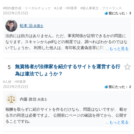
せんではなくとも、実質的には「雇用関係」の成立のあっせんといえ
る場合には、職業紹介に該当すると判断される可能性があります。 こ
#契約書作成・リーガルチェック
#人材・HR業界
#個人事業主・フリーランス
の判断は、広範にかつ厳格に行われるので、実質的にみても、問題な
2022年2月15日
役にたった
3
いといえるかには十分注意する必要があります。 また、業務委託契約
のあっせんは、事業主間の商取引を仲介することになりますので、分
松本 治
弁護士
野によっては、何らかの許認可等が必要となる可能性がある点にも注
法的には効力はありません。ただ、事実関係が証明できるかの問題に
意が必要です。 いずれにしても、慎重に検討、対応いただいた方がよ
なります。スキャンからpdfなどの精度では、調べればわかるのではな
いものと存じますので、一度弁護士にご相談いただき、全体的なリー
いでしょうか。 利用した他人は、有印私文書偽造罪に問われることに
ガルチェックをしていただくことをお勧めいたします。
なります。それなりの重罪ですので、その抑止力にも期待することに
なるでしょう。
5
無資格者が法律家を紹介するサイトを運営する行
為は違法でしょうか？
#人材・HR業界
2022年2月22日
役にたった
2
内藤 政信
弁護士
報酬を取らずに紹介サイトを作るだけなら、問題はないですが、 載せ
る方の同意は必要ですよ。 公開前にページの確認を得てから、公開す
ることですね。