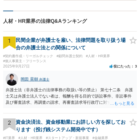
人材・HR業界の法律Q&Aランキング
1
民間企業が弁護士を雇い、法律問題を取り扱う場
合の弁護士法との関係について
#契約書作成・リーガルチェック
#顧問弁護士契約
#人材・HR業界
#個人事業主・フリーランス
2025年9月27日
役にたった
3
岡田 晃朝
弁護士
弁護士法（非弁護士の法律事務の取扱い等の禁止） 第七十二条 弁護
士又は弁護士法人でない者は、報酬を得る目的で訴訟事件、非訟事件
及び審査請求、再調査の請求、再審査請求等行政庁に対する不服申立
事件その他一般の法律事件に関して鑑定、代理、仲裁若しくは和解そ
の他の法律事務を取り扱い、又はこれらの周旋をすることを業とする
ことができない。ただし、この法律又は他の法律に別段の定めがある
2
資金決済法、資金移動業にお詳しい方を探してお
場合は、この限りでない。 で、自身がする場合だけでなく、弁護士で
ります（投げ銭システム開発中です）
ないものに、あっせんしたりすることも違法ですから、問題になるか
#IT業界
#人材・HR業界
#スタートアップ・新規事業
#金融業界
と思います。