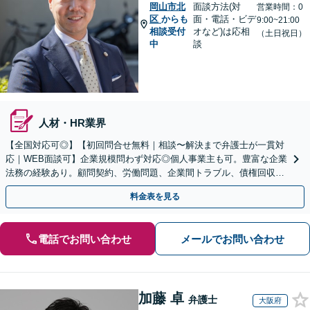
岡山市北
面談方法(対
営業時間：0
区
からも
面・電話・ビデ
9:00~21:00
相談受付
オなど)は応相
（土日祝日）
中
談
人材・HR業界
【全国対応可◎】【初回問合せ無料｜相談〜解決まで弁護士が一貫対
応｜WEB面談可】企業規模問わず対応◎個人事業主も可。豊富な企業
法務の経験あり。顧問契約、労働問題、企業間トラブル、債権回収、
契約書のリーガルチェック等、サポートします。
料金表を見る
電話でお問い合わせ
メールでお問い合わせ
加藤 卓
弁護士
大阪府