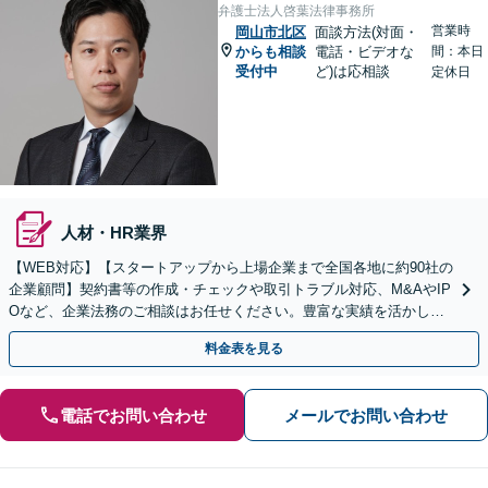
弁護士法人啓葉法律事務所
営業時
岡山市北区
面談方法(対面・
からも相談
電話・ビデオな
間：本日
受付中
ど)は応相談
定休日
人材・HR業界
【WEB対応】【スタートアップから上場企業まで全国各地に約90社の
企業顧問】契約書等の作成・チェックや取引トラブル対応、M&AやIP
Oなど、企業法務のご相談はお任せください。豊富な実績を活かし的
確に対応を進めてまいります。
料金表を見る
電話でお問い合わせ
メールでお問い合わせ