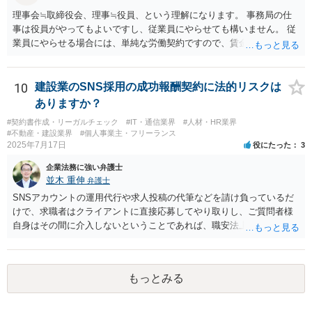
インボイス制度への対応に関するQ&A」 https://www.jftc.go.jp/dk/guid
理事会≒取締役会、理事≒役員、という理解になります。 事務局の仕
eline/unyoukijun/invoice_qanda.html
事は役員がやってもよいですし、従業員にやらせても構いません。 従
業員にやらせる場合には、単純な労働契約ですので、賃金や労働条件
について労働法上の制約が発生します。 職員を理事にすることは職員
の同意があれば可能ですが、会社に例えると従業員をすべて取締役に
するようなものなので、望ましいかどうかは検討が必要です。
10
建設業のSNS採用の成功報酬契約に法的リスクは
ありますか？
#契約書作成・リーガルチェック
#IT・通信業界
#人材・HR業界
#不動産・建設業界
#個人事業主・フリーランス
2025年7月17日
役にたった
3
企業法務に強い弁護士
並木 重伸
弁護士
SNSアカウントの運用代行や求人投稿の代筆などを請け負っているだ
けで、求職者はクライアントに直接応募してやり取りし、ご質問者様
自身はその間に介入しないということであれば、職安法上の「募集情
報等提供事業」にとどまり、「有料職業紹介」には該当しないと考え
られます。 求職者の情報を収集する場合は「特定募集情報等提供事
業」に該当して届出が必要になりますが、ご質問内容を見る限りそれ
もっとみる
にも該当しないと思われます。