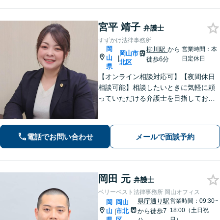
宮平 靖子
弁護士
すずかけ法律事務所
岡
柳川駅
から
営業時間：本
岡山市
山
|
日定休日
徒歩6分
北区
県
【オンライン相談対応可】【夜間休日
相談可能】相談したいときに気軽に頼
っていただける弁護士を目指しており
ます。依頼者にとって最善の解決策を
一緒に考えます。まずはご相談くださ
い。
電話でお問い合わせ
メールで面談予約
岡田 元
弁護士
ベリーベスト法律事務所 岡山オフィス
県庁通り駅
営業時間：09:30~
岡
岡山
18:00（土日祝
山
市北
から徒歩7
|
県
区
日）