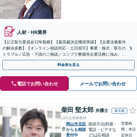
人材・HR業界
【公正取引委員会12年勤務】【最高裁決定獲得実績】【企業法務案件
の解決多数】【オンライン相談対応・土日祝可】事業・株式・取引の
トラブル／広告・下請のご相談／コンプラ整備等企業法務に強み。株
式の相続／誹謗中傷対策／不動産問題まで幅広く対応！
料金表を見る
電話でお問い合わせ
メールでお問い合わせ
柴田 堅太郎
弁護士
東京都
LBX法律事務所
営業時
岡山市北区
面談方法(対面・
からも相談
電話・ビデオな
間：本日
受付中
ど)は応相談
定休日