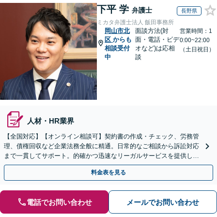
下平 学
弁護士
長野県
ミカタ弁護士法人 飯田事務所
岡山市北
面談方法(対
営業時間：1
区
からも
面・電話・ビデ
0:00~22:00
相談受付
オなど)は応相
（土日祝日）
中
談
人材・HR業界
【全国対応】【オンライン相談可】契約書の作成・チェック、労務管
理、債権回収など企業法務全般に精通。日常的なご相談から訴訟対応
まで一貫してサポート。的確かつ迅速なリーガルサービスを提供しま
す。【初回相談無料】【休日・夜間相談可】
料金表を見る
電話でお問い合わせ
メールでお問い合わせ