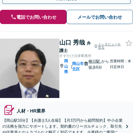
電話でお問い合わせ
メールでお問い合わせ
山口 秀哉
弁
インタビューを
見る
護士
すずかけ法律事務所
岡
柳川駅
から
営業時間：本
岡山市
山
|
日定休日
徒歩6分
北区
県
人材・HR業界
【岡山駅10分】【弁護士3人在籍】【月3万円から顧問契約】中小企業
の法務を強力にサポートします。契約書のリーガルチェック、取引先
や従業員とのトラブルなど幅広く対応できます。企業様のご要望に沿