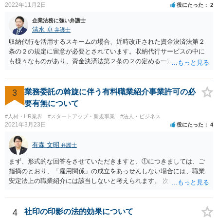
2022年11月2日
役にたった
2
企業法務に強い弁護士
清水 卓
弁護士
収納代行を活用するスキームの場合、近時改正された資金決済法第２
条の２の規定に留意が必要とされています。収納代行サービスの中に
も様々なものがあり、資金決済法第２条の２の定める一定の要件（内
閣府令で定める要件も含む）を満たす場合には、為替取引に該当する
ことが明らかにされました。 この資金決済法第２条の２の定める一
定の要件（内閣府令で定める要件も含む）については、該当条文を見
3
業務委託の斡旋に伴う有料職業紹介事業許可の必
るだけではなかなか理解し難いところがあるかと思いますし、この掲
要有無について
示板で回答するには限界がありますので、この分野に詳しそうな弁護
#人材・HR業界
#スタートアップ・新規事業
#法人・ビジネス
士の方に直接相談なさってみて下さい。 （資金決済法） 第二条の二
2021年3月23日
役にたった
4
金銭債権を有する者（以下この条において「受取人」という。）から
の委託、受取人からの金銭債権の譲受けその他これらに類する方法に
有森 文昭
弁護士
より、当該金銭債権に係る債務者又は当該債務者からの委託（二以上
の段階にわたる委託を含む。）その他これに類する方法により支払を
まず、形式的な回答をさせていただきますと、①につきましては、ご
行う者から弁済として資金を受け入れ、又は他の者に受け入れさせ、
指摘のとおり、「雇用関係」の成立をあっせんしない場合には、職業
当該受取人に当該資金を移動させる行為（当該資金を当該受取人に交
安定法上の職業紹介には該当しないと考えられます。 次に、②につい
付することにより移動させる行為を除く。）であって、受取人が個人
ては、「雇用関係」の成立をあっせんしない、その他のあっせん行為
（事業として又は事業のために受取人となる場合におけるものを除
は、職業安定法上の職業紹介には該当しないと考えられます。 以上が
く。）であることその他の内閣府令で定める要件を満たすものは、為
形式的な回答になりますが、形式的には、「雇用関係」の成立のあっ
4
社印の印影の法的効果について
替取引に該当するものとする