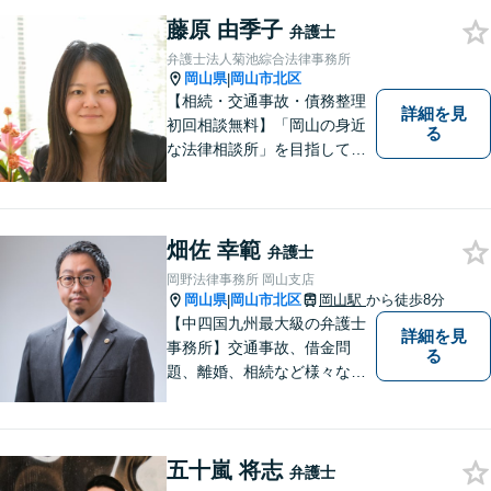
お気軽にご相談ください。
藤原 由季子
弁護士
弁護士法人菊池綜合法律事務所
岡山県
岡山市北区
|
【相続・交通事故・債務整理
詳細を見
初回相談無料】「岡山の身近
る
な法律相談所」を目指してい
ます。お悩みやご不安を抱え
た方のお力になれるよう全力
でサポートしていきます。ど
んなささいなことでも構いま
畑佐 幸範
弁護士
せん。お気軽にご相談くださ
岡野法律事務所 岡山支店
い。【土曜日も受付可能】
岡山県
岡山市北区
岡山駅
から徒歩8分
|
【専用駐車場あり】
【中四国九州最大級の弁護士
詳細を見
事務所】交通事故、借金問
る
題、離婚、相続など様々な問
題について、「何度でも無
料」の相談を行っています！
まずはお気軽にご相談くださ
五十嵐 将志
い！
弁護士