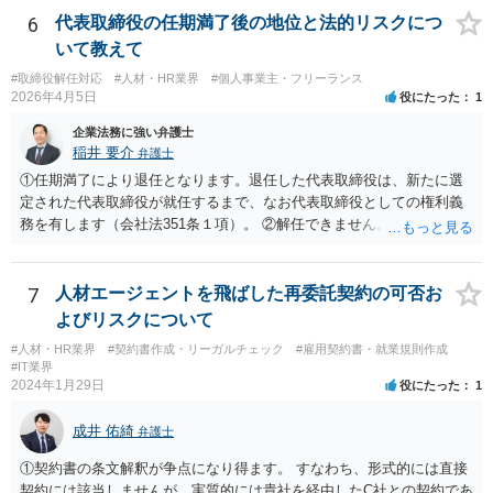
6
代表取締役の任期満了後の地位と法的リスクにつ
いて教えて
#取締役解任対応
#人材・HR業界
#個人事業主・フリーランス
2026年4月5日
役にたった
1
企業法務に強い弁護士
稲井 要介
弁護士
①任期満了により退任となります。退任した代表取締役は、新たに選
定された代表取締役が就任するまで、なお代表取締役としての権利義
務を有します（会社法351条１項）。 ②解任できません。 ③金融機関
や取引先より、後任の代表取締役はいつ選任されるか、と指摘される
可能性があります。また、権利義務代表取締役であっても、第三者か
ら損害賠償請求を受けるリスクがあります（会社法429条１項）。
7
人材エージェントを飛ばした再委託契約の可否お
よびリスクについて
#人材・HR業界
#契約書作成・リーガルチェック
#雇用契約書・就業規則作成
#IT業界
2024年1月29日
役にたった
1
成井 佑綺
弁護士
①契約書の条文解釈が争点になり得ます。 すなわち、形式的には直接
契約には該当しませんが、実質的には貴社を経由したC社との契約であ