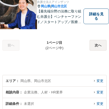
弁護士法人アインザッツ
岡山県
岡山市北区
|
【最先端分野の法務に取り組
詳細を見
む弁護士】ベンチャーファン
る
ド／スタートアップ／医療介
護／リーガルテックetc...移り
変わる時代のニーズに応えら
れるよう、専門性の高い分野
1ページ目
に積極的に取り組みます。少
前へ
次へ
(2ページ中)
数の案件に集中し、「迅速対
応」を実現します！
エリア
岡山県、岡山市北区
変更
相談内容
企業法務、人材・HR業界
変更
詳細条件
未選択
変更