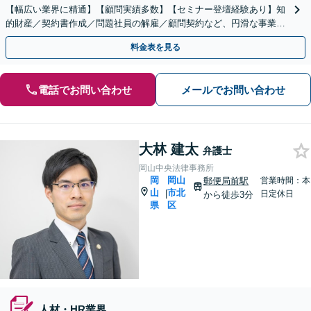
【幅広い業界に精通】【顧問実績多数】【セミナー登壇経験あり】知
的財産／契約書作成／問題社員の解雇／顧問契約など、円滑な事業運
営をサポートします【土日祝・夜間対応】【岡山駅10分】
料金表を見る
電話でお問い合わせ
メールでお問い合わせ
大林 建太
弁護士
岡山中央法律事務所
岡
岡山
郵便局前駅
営業時間：本
山
市北
|
日定休日
から徒歩3分
県
区
人材・HR業界