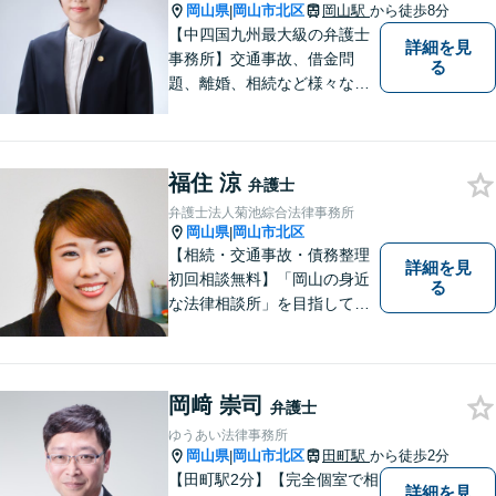
付可能】【専用駐車場あり】
岡山県
岡山市北区
岡山駅
から徒歩8分
|
【中四国九州最大級の弁護士
詳細を見
事務所】交通事故、借金問
る
題、離婚、相続など様々な問
題について、「何度でも無
料」の相談を行っています！
まずはお気軽にご相談くださ
福住 涼
い！
弁護士
弁護士法人菊池綜合法律事務所
岡山県
岡山市北区
|
【相続・交通事故・債務整理
詳細を見
初回相談無料】「岡山の身近
る
な法律相談所」を目指してい
ます。お悩みやご不安を抱え
た方のお力になれるよう全力
でサポートしていきます。ど
んなささいなことでも構いま
岡﨑 崇司
弁護士
せん。お気軽にご相談くださ
ゆうあい法律事務所
い。【土曜日も受付可能】
岡山県
岡山市北区
田町駅
から徒歩2分
|
【専用駐車場あり】
【田町駅2分】【完全個室で相
詳細を見