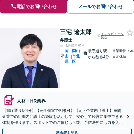
電話でお問い合わせ
メールでお問い合わせ
三宅 遼太郎
インタビューを
見る
弁護士
三宅法律事務所
岡
岡山
県庁通り駅
営業時間：本
山
市北
|
日定休日
から徒歩4分
県
区
人材・HR業界
【県庁通り駅4分】【完全個室で相談可】【元・企業内弁護士】民間
企業での組織内弁護士の経験を活かして、安心して経営に集中できる
体制を作ります。スポットでのご依頼も可能。予防法務にも力を入れ
ています。【夜間・休日相談可能】
料金表を見る