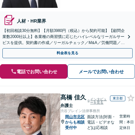
人材・HR業界
【初回相談30分無料】【月額3980円（税込）から契約可能】【顧問企
業数2000社以上】各業種の商習慣に応じたハイレベルなリーガルサー
ビスを提供。契約書の作成／リーガルチェック／M&A／労働問題／知
的財産等、お任せください【他士業連携可能】
料金表を見る
電話でお問い合わせ
メールでお問い合わせ
髙橋 佳久
東京都
インタビュ
ーを見る
弁護士
渋谷ブレイン法律事務所
営業時
岡山市北区
面談方法(対面・
からも相談
電話・ビデオな
間：本日
受付中
ど)は応相談
定休日