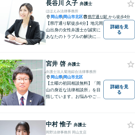
んなささいなことでも構いま
長谷川 久子
弁護士
せん。お気軽にご相談くださ
ほほえみ法律事務所
い。【土曜日も受付可能】
岡山県
岡山市北区
県庁通り駅
から徒歩4分
|
【専用駐車場あり】
【県庁通り駅徒歩4分】地元岡
詳細を見
山出身の女性弁護士が誠実に
る
あなたのトラブルの解決に向
けて対応します。子どもが関
わる問題・事故のご相談も積
極的に対応しています。
宮井 啓
弁護士
弁護士法人菊池綜合法律事務所
岡山県
岡山市北区
|
【土曜の初回相談無料】「岡
詳細を見
山の身近な法律相談所」を目
る
指しています。お悩みやご不
安を抱えた方のお力になれる
よう、全力でサポートしてい
きます。どんなささいなこと
でも構いません。お気軽にご
中村 惟子
弁護士
相談ください。【土曜日も受
岡野法律事務所 岡山支店