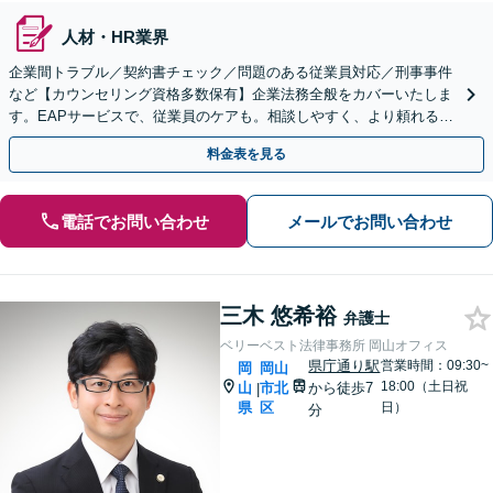
人材・HR業界
企業間トラブル／契約書チェック／問題のある従業員対応／刑事事件
など【カウンセリング資格多数保有】企業法務全般をカバーいたしま
す。EAPサービスで、従業員のケアも。相談しやすく、より頼れる存
在に！メンタルヘルスのご相談も可能【初回相談無料】
料金表を見る
電話でお問い合わせ
メールでお問い合わせ
三木 悠希裕
弁護士
ベリーベスト法律事務所 岡山オフィス
県庁通り駅
営業時間：09:30~
岡
岡山
18:00（土日祝
山
市北
から徒歩7
|
県
区
日）
分