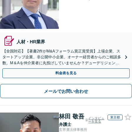
人材・HR業界
【全国対応】【著書2作がM&Aフォーラム賞正賞受賞】上場企業、ス
タートアップ企業、非公開中小企業、オーナー経営者からのご相談多
数。M＆Aを仲介業者に丸投げしていませんか？デューデリジェンス
や契約書作成・交渉はお任せください【初回無料】
料金表を見る
メールでお問い合わせ
林田 敬吾
東京都
インタビュ
ーを見る
弁護士
玄界灘法律事務所