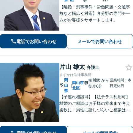
分
【離婚・刑事事件・労働問題・交通事
故など幅広く対応】各分野の専門チー
ムがお客様をサポートします。
電話でお問い合わせ
メールでお問い合わせ
片山 雄太
弁護士
すずかけ法律事務所
岡
柳川駅
から
営業時間：本
岡山市
山
|
日定休日
徒歩6分
北区
県
【子連れ相談可】【法テラス利用可】
離婚のご相談はお子様の将来まで考え
柔軟に！男性に話しづらいご相談は女
性弁護士がうかがいます／不動産トラ
ブルは司法書士・土地家屋調査士など
と連携してきめ細やかに対応【注力分