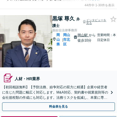
44件中 1-30件を表示
黒塚 尊久
弁
インタビューを
見る
護士
葵綜合法律事務所
岡
岡山
岡山駅
から
営業時間：本
山
市北
|
日定休日
徒歩10分
県
区
人材・HR業界
【初回相談無料】【予防法務、紛争対応の双方に精通】企業や経営者
に生じた問題に幅広く対応します。M&A対応、契約書や就業規則等の
会社規程類の作成にも対応します。法務リスクを低減し、本業に専念
できる環境を整えます。お気軽にご相談ください
料金表を見る