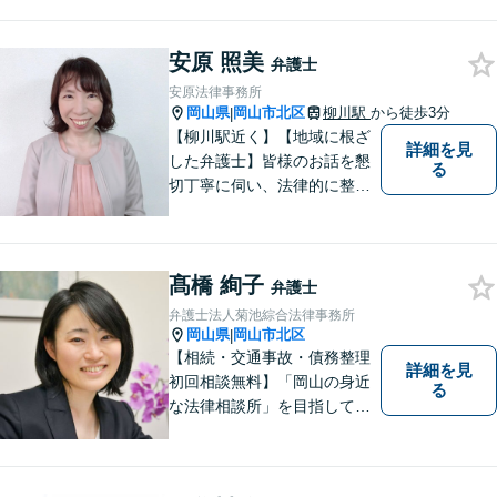
験あり。知財専門家として相
談窓口に派遣されるなど知財
安原 照美
に関する相談対応、トラブル
弁護士
解決実績多数。
安原法律事務所
岡山県
岡山市北区
柳川駅
から徒歩3分
|
【柳川駅近く】【地域に根ざ
詳細を見
した弁護士】皆様のお話を懇
る
切丁寧に伺い、法律的に整理
して、わかりやすい言葉でご
説明いたします。【24時間予
約受付可】皆様方のお悩みが
髙橋 絢子
少しでも解決されますよう，
弁護士
誠心誠意努力いたす所存で
弁護士法人菊池綜合法律事務所
す。皆様方のご来所をお待ち
岡山県
岡山市北区
|
しております。
【相続・交通事故・債務整理
詳細を見
初回相談無料】「岡山の身近
る
な法律相談所」を目指してい
ます。お悩みやご不安を抱え
た方のお力になれるよう全力
でサポートしていきます。ど