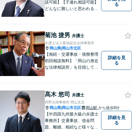
談可能】【子連れ相談可能】
る
どんなに難しいと思われる案
件でも、あきらめずに解決策
を探していきたいと考えてい
ます。トラブルに巻き込まれ
菊池 捷男
ている皆さまの現状を良い方
弁護士
向に変化させることができる
弁護士法人菊池綜合法律事務所
ように全力を尽くします。
岡山県
岡山市北区
|
【相続・交通事故・債務整理
詳細を見
初回相談無料】「岡山の身近
る
な法律相談所」を目指してい
ます。お悩みやご不安を抱え
た方のお力になれるよう全力
でサポートしていきます。ど
んなささいなことでも構いま
髙木 悠司
弁護士
せん。お気軽にご相談くださ
岡野法律事務所 岡山支店
い。【土曜日も受付可能】
岡山県
岡山市北区
岡山駅
から徒歩8分
|
【専用駐車場あり】
【中四国九州最大級の弁護士
詳細を見
事務所】交通事故、借金問
る
題、離婚、相続など様々な問