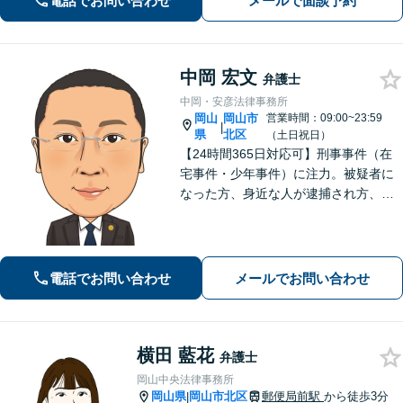
電話でお問い合わせ
メールで面談予約
野初回相談無料】【WEB面談可】
中岡 宏文
弁護士
中岡・安彦法律事務所
岡山
岡山市
営業時間：09:00~23:59
|
県
北区
（土日祝日）
【24時間365日対応可】刑事事件（在
宅事件・少年事件）に注力。被疑者に
なった方、身近な人が逮捕され方、す
ぐにご相談ください。刑事事件はスピ
ード勝負、初回の接見は即時駆けつけ
ます。事件解決後のアフターケアもい
たします。
電話でお問い合わせ
メールでお問い合わせ
横田 藍花
弁護士
岡山中央法律事務所
岡山県
岡山市北区
郵便局前駅
から徒歩3分
|