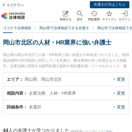
弁護士の方はこちら
ココナラへ
投稿する
探す
閲覧履歴
マイリスト
ログイン
ココナラ法律相談
岡山県で法律相談できる弁護士
岡山市で法律相談で
岡山市北区の人材・HR業界に強い弁護士
岡山県の岡山市北区で人材・HR業界に強い弁護士が44名見つかりました。初回
面談無料や休日面談に対応している弁護士、解決事例を持つ弁護士なども掲載
中。企業法務に関係する顧問弁護士契約や契約書作成・リーガルチェック、雇
用契約書・就業規則作成等の細かな分野での絞り込み検索もでき便利です。特
に葵綜合法律事務所の黒塚 尊久弁護士や三宅法律事務所の三宅 遼太郎弁護士、
エリア
岡山県、岡山市北区
変更
すずかけ法律事務所の山口 秀哉弁護士のプロフィール情報や弁護士費用、強み
などが注目されています。『岡山市北区で土日や夜間に発生した人材・HR業界
相談内容
企業法務、人材・HR業界
変更
のトラブルを今すぐに弁護士に相談したい』『人材・HR業界のトラブル解決の
実績豊富な近くの弁護士を検索したい』『初回相談無料で人材・HR業界を法律
相談できる岡山市北区内の弁護士に相談予約したい』などでお困りの相談者さ
詳細条件
未選択
変更
んにおすすめです。
44
人の弁護士が見つかりました
(検索結果について詳しくは
こちら
)