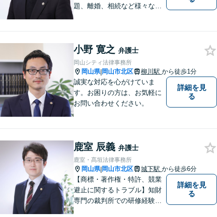
題、離婚、相続など様々な問
題について、「何度でも無
料」の相談を行っています！
まずはお気軽にご相談くださ
小野 寛之
い！
弁護士
岡山シティ法律事務所
岡山県
岡山市北区
柳川駅
から徒歩1分
|
誠実な対応を心がけていま
詳細を見
す。お困りの方は、お気軽に
る
お問い合わせください。
鹿室 辰義
弁護士
鹿室・髙垣法律事務所
岡山県
岡山市北区
城下駅
から徒歩6分
|
【商標・著作権・特許、競業
詳細を見
避止に関するトラブル】知財
る
専門の裁判所での研修経験、
大学での知財に関する講義経