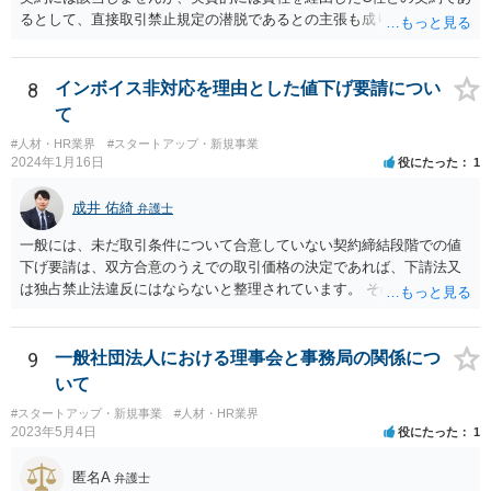
るとして、直接取引禁止規定の潜脱であるとの主張も成り立ち得るも
のと考えられ、B社に覚知された場合には問題になる（A社が違約金の
請求を受ける）可能性もあります。 基本的には、A、B社間で覚書を締
結するなど話をまとめていただいた方が宜しいかと存じます。 ②本掲
8
インボイス非対応を理由とした値下げ要請につい
示板は法律相談に関する掲示板となりますので、法的な観点に限定し
て
た回答となりますが、一次的にB社から違約金の請求を受けるのはA社
#人材・HR業界
#スタートアップ・新規事業
と考えられます。 もっとも、貴社がスキームの決定をA社と共同して
2024年1月16日
役にたった
1
行った場合、A社から事後的に違約金の一部について求償請求を受ける
可能性も否定はできません。 そのため、仮に当該スキームを実施する
成井 佑綺
弁護士
にしても、A社に上記リスク（違約金を請求されるリスク）を負担して
貰える状況かというところも一つのポイントになろうかと存じます。
一般には、未だ取引条件について合意していない契約締結段階での値
下げ要請は、双方合意のうえでの取引価格の決定であれば、下請法又
は独占禁止法違反にはならないと整理されています。 そのため、先方
が負担する消費税と仕入税額控除による消費税の負担額との差額分
（以下「差額」。本来仕入先が負担すべき部分。）について、契約締
結交渉の段階で減額要請をすること自体は直ちにこれらの法律に違反
9
一般社団法人における理事会と事務局の関係につ
するものではないと思われます。 一方で、諸経費等に照らし著しく低
いて
い価格設定をされた場合などには、買いたたきとして下請法（同法第
#スタートアップ・新規事業
#人材・HR業界
４条第１項第５号）違反や優越的地位の濫用として独占禁止法違反と
2023年5月4日
役にたった
1
なる可能性もありますので、ベースとしては、上記の差額を念頭に置
き、その他仕入れや諸経費の支払なども加味して、価格交渉を行うと
匿名A
弁護士
良いでしょう。 参考：公正取引委員会「免税事業者及びその取引先の