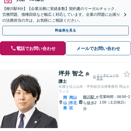
【柳川駅4分】【企業法務に実績多数】契約書のリーガルチェック、
労務問題、債権回収など幅広く対応しています。企業の問題にお困り
の法務担当の方は、お気軽にご相談ください。
料金表を見る
電話でお問い合わせ
メールでお問い合わせ
坪井 智之
弁
インタビューを
見る
護士
弁護士法人山本・坪井綜合法律事務所 岡山オ
フィス
柳川駅
か
営業時間：08:00~2
岡
岡山
1:00（土日祝日）
山
市北
ら徒歩2
|
県
区
分