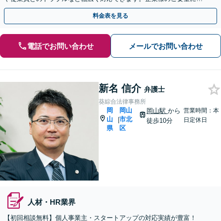
えるよう尽力します【土日祝／夜間対応可】
料金表を見る
電話でお問い合わせ
メールでお問い合わせ
新名 信介
弁護士
葵綜合法律事務所
岡
岡山
岡山駅
から
営業時間：本
山
市北
|
日定休日
徒歩10分
県
区
人材・HR業界
【初回相談無料】個人事業主・スタートアップの対応実績が豊富！