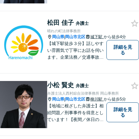
題について、「何度でも無
料」の相談を行っています！
まずはお気軽にご相談くださ
松田 佳子
い！
弁護士
晴れの町法律事務所
岡山県
岡山市北区
城下駅
から徒歩4分
|
【城下駅徒歩３分】話しやす
詳細を見
い雰囲気で丁寧にお話を伺い
る
ます。企業法務／交通事故／
離婚／相続など幅広い案件を
取り扱っております。
小松 賢史
弁護士
弁護士法人西村綜合法律事務所 岡山事務所
岡山県
岡山市北区
柳川駅
から徒歩5分
|
【地域に根ざした弁護士】相
詳細を見
続問題／刑事事件を得意とし
る
ています！【夜間／休日の相
談予約可能】初回相談は無料
となっております。まずは、