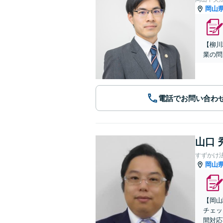
岡山
【柳川
業の問
電話でお問い合わ
山口 
すずかけ
岡山
【岡山
チェッ
間対応