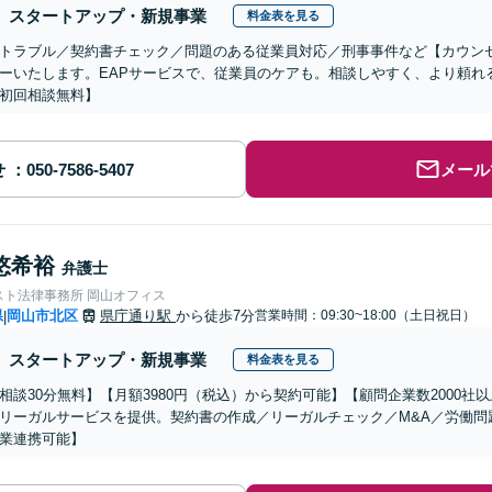
スタートアップ・新規事業
料金表を見る
トラブル／契約書チェック／問題のある従業員対応／刑事事件など【カウン
ーいたします。EAPサービスで、従業員のケアも。相談しやすく、より頼れ
初回相談無料】
せ
メール
悠希裕
弁護士
スト法律事務所 岡山オフィス
県
岡山市北区
県庁通り駅
から徒歩7分
営業時間：09:30~18:00（土日祝日）
|
スタートアップ・新規事業
料金表を見る
相談30分無料】【月額3980円（税込）から契約可能】【顧問企業数2000
リーガルサービスを提供。契約書の作成／リーガルチェック／M&A／労働問
業連携可能】