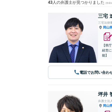
43
人の弁護士が見つかりました
(検索
三宅 
三宅法律
岡山
【県庁
経営に
能】
電話でお問い合わ
坪井 
弁護士法
岡山