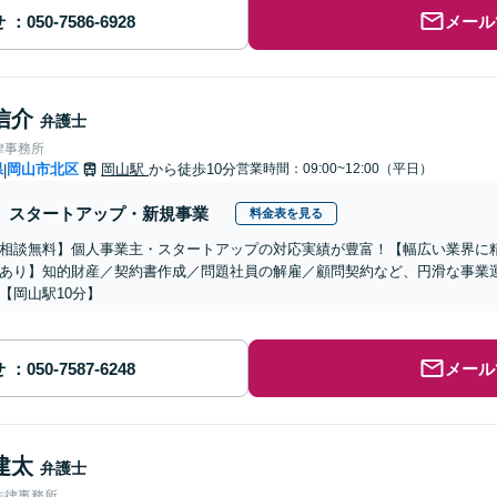
せ
メール
信介
弁護士
律事務所
県
岡山市北区
岡山駅
から徒歩10分
営業時間：09:00~12:00（平日）
|
スタートアップ・新規事業
料金表を見る
相談無料】個人事業主・スタートアップの対応実績が豊富！【幅広い業界に
あり】知的財産／契約書作成／問題社員の解雇／顧問契約など、円滑な事業
【岡山駅10分】
せ
メール
建太
弁護士
法律事務所