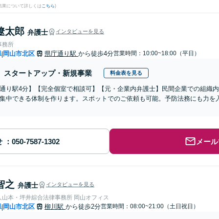
結果について詳しくは
こちら
)
遼太郎
弁護士
インタビューを見る
事務所
県
岡山市北区
県庁通り駅
から徒歩4分
営業時間：10:00~18:00（平日）
|
スタートアップ・新規事業
料金表を見る
通り駅4分】【完全個室で相談可】【元・企業内弁護士】民間企業での組織
集中できる体制を作ります。スポットでのご依頼も可能。予防法務にも力を
せ
メール
智之
弁護士
インタビューを見る
人山本・坪井綜合法律事務所 岡山オフィス
県
岡山市北区
柳川駅
から徒歩2分
営業時間：08:00~21:00（土日祝日）
|