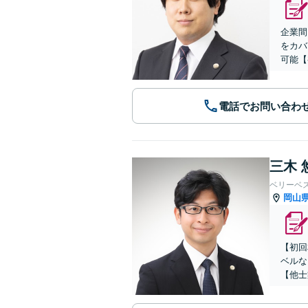
企業間
をカバ
可能【
電話でお問い合わ
三木 
ベリーベ
岡山
【初回
ベルな
【他士