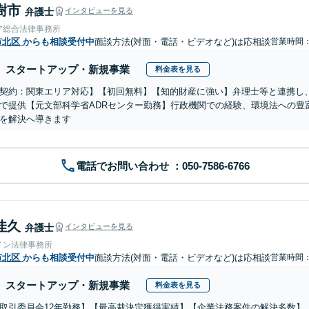
樹市
弁護士
インタビューを見る
ア総合法律事務所
市北区
からも相談受付中
面談方法(対面・電話・ビデオなど)は応相談
営業時間：1
スタートアップ・新規事業
料金表を見る
契約：関東エリア対応】【初回無料】【知的財産に強い】弁理士等と連携し
で提供【元文部科学省ADRセンター勤務】行政機関での経験、環境法への豊
を解決へ導きます
電話でお問い合わせ
佳久
弁護士
インタビューを見る
イン法律事務所
市北区
からも相談受付中
面談方法(対面・電話・ビデオなど)は応相談
営業時間：0
スタートアップ・新規事業
料金表を見る
取引委員会12年勤務】【最高裁決定獲得実績】【企業法務案件の解決多数】