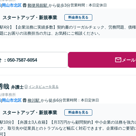
県
岡山市北区
郵便局前駅
から徒歩3分
営業時間：本日定休日
|
スタートアップ・新規事業
料金表を見る
駅4分】【企業法務に実績多数】契約書のリーガルチェック、労務問題、債
題にお困りの法務担当の方は、お気軽にご相談ください。
せ
メール
秀哉
弁護士
インタビューを見る
法律事務所
県
岡山市北区
柳川駅
から徒歩6分
営業時間：本日定休日
|
スタートアップ・新規事業
料金表を見る
駅10分】【弁護士3人在籍】【月3万円から顧問契約】中小企業の法務を強
ク、取引先や従業員とのトラブルなど幅広く対応できます。企業様のご要望
可】