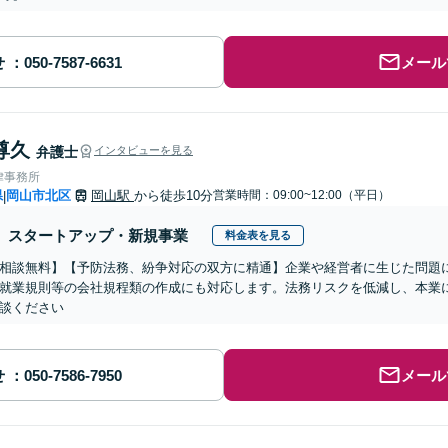
せ
メール
尊久
弁護士
インタビューを見る
律事務所
県
岡山市北区
岡山駅
から徒歩10分
営業時間：09:00~12:00（平日）
|
スタートアップ・新規事業
料金表を見る
相談無料】【予防法務、紛争対応の双方に精通】企業や経営者に生じた問題に
就業規則等の会社規程類の作成にも対応します。法務リスクを低減し、本業
談ください
せ
メール