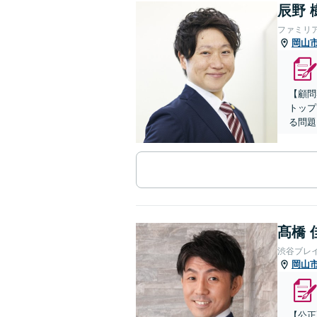
辰野 
ファミリ
岡山
【顧問
トップ
る問題
髙橋 
渋谷ブレ
岡山
【公正