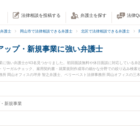
法律相談を投稿する
弁護士を探す
法律Q
弁護士
岡山市で法律相談できる弁護士
北区で法律相談できる弁護士
アップ・新規事業に強い弁護士
業に強い弁護士が43名見つかりました。初回面談無料や休日面談に対応している弁
・リーガルチェック、雇用契約書・就業規則作成等の細かな分野での絞り込み検索も
所 岡山オフィスの坪井 智之弁護士、ベリーベスト法律事務所 岡山オフィスの三
区で土日や夜間に発生したスタートアップ・新規事業のトラブルを今すぐに弁護士
たい』『初回相談無料でスタートアップ・新規事業を法律相談できる岡山市北区内
・新規事業