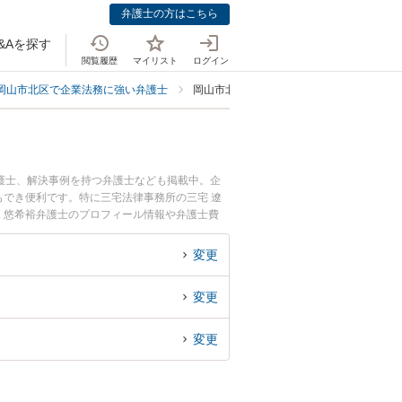
弁護士の方はこちら
&Aを探す
閲覧履歴
マイリスト
ログイン
岡山市北区で企業法務に強い弁護士
岡山市北区でスタートアップ・新規事業に
護士、解決事例を持つ弁護士なども掲載中。企
でき便利です。特に三宅法律事務所の三宅 遼
木 悠希裕弁護士のプロフィール情報や弁護士費
に相談したい』『スタートアップ・新規事業のト
の弁護士に相談予約したい』などでお困りの相談
変更
変更
変更