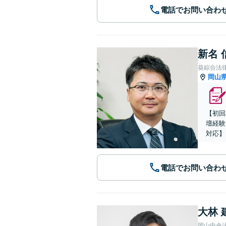
電話でお問い合わ
新名 
葵綜合法
岡山
【初回
壇経験
対応】
電話でお問い合わ
大林 
岡山中央