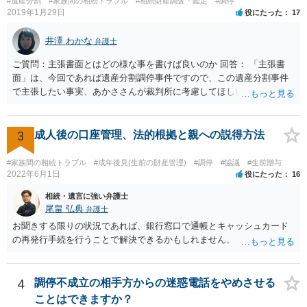
#遺産分割
#家族間の相続トラブル
#相続財産調査・鑑定
#調停
2019年1月29日
役にたった
17
井澤 わかな
弁護士
ご質問：主張書面とはどの様な事を書けば良いのか 回答： 「主張書
面」は、今回であれば遺産分割調停事件ですので、この遺産分割事件
で主張したい事実、あかささんが裁判所に考慮してほしいと思う、亡
くなった方・あかささん・お姉さん間の事情などを記入することにな
ります。 もし、主張したい事実や考慮してほしい事情に関連して
資料を持っているようであれば、主張書面とは別で提出できます。も
3
成人後の口座管理、法的根拠と親への説得方法
し、お姉さんに見られたくないような資料がある場合、「非開示の希
望に関する申出書」と共に提出することも考えられます。 ご質問：書
#家族間の相続トラブル
#成年後見(生前の財産管理)
#調停
#協議
#生前贈与
いた方が良い事と書かない方が良い事 回答： お姉さんが申立書の「申
2022年6月1日
役にたった
16
立ての趣旨」のところに書いている遺産の分け方に対して意見があれ
相続・遺言に強い弁護士
ば、まずそれを書くとよいです。 次に「申立ての理由」のところに、
尾畠 弘典
弁護士
なぜ調停を申し立てたのか(例えば、あかささんと話合いが出来ない／
お聞きする限りの状況であれば、銀行窓口で通帳とキャッシュカード
決裂した、など)や亡くなった方・あかささん・お姉さん間の事情やい
の再発行手続を行うことで解決できるかもしれません。
きさつなどが書かれていると思うので、あかささんから見てそれは違
うと感じるところは、どのように違うのか、など書くとよいです。 そ
の他、お姉さんの申立書には書かれていないけど、どのように遺産を
4
調停不成立の相手方からの迷惑電話をやめさせる
分けるかを決めるについてあかささんが重要だと考える事情があれば
(例えば、○○のときにお姉さんは亡くなった方からお金を援助してもら
ことはできますか？