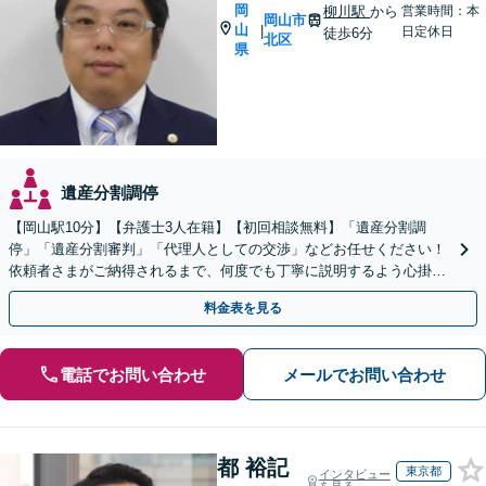
岡
柳川駅
から
営業時間：本
岡山市
山
|
日定休日
徒歩6分
北区
県
遺産分割調停
【岡山駅10分】【弁護士3人在籍】【初回相談無料】「遺産分割調
停」「遺産分割審判」「代理人としての交渉」などお任せください！
依頼者さまがご納得されるまで、何度でも丁寧に説明するよう心掛け
ています【土日祝／夜間対応可】【当日／電話相談可】
料金表を見る
電話でお問い合わせ
メールでお問い合わせ
都 裕記
東京都
インタビュー