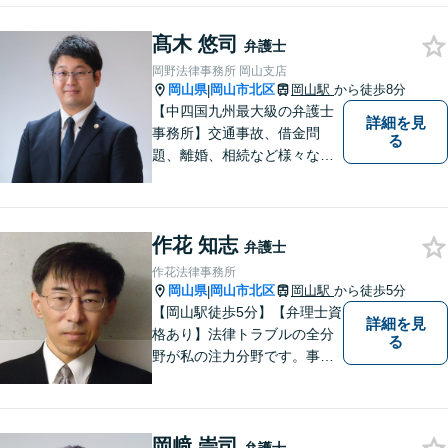
さい「刑事事件：捜査機関に
髙木 悠司
よる不当な取り調べや身体拘
弁護士
束から、依頼者さまの利益を
岡野法律事務所 岡山支店
守ります【完全個室相談】
岡山県
岡山市北区
岡山駅
から徒歩8分
|
【中四国九州最大級の弁護士
詳細を見
事務所】交通事故、借金問
る
題、離婚、相続など様々な問
題について、「何度でも無
料」の相談を行っています！
まずはお気軽にご相談くださ
作花 知志
い！
弁護士
作花法律事務所
岡山県
岡山市北区
岡山駅
から徒歩5分
|
【岡山駅徒歩5分】【弁理士資
詳細を見
格あり】法律トラブルの全分
る
野が私の注力分野です。事務
所の理念は、ご相談の後には
心の中に花が咲いたようにな
っていただけること。【法テ
岡﨑 崇司
ラス対応】【後払い対応】