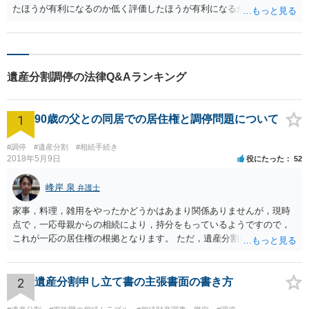
たほうが有利になるのか低く評価したほうが有利になるかは、立場に
より異なります。 代償金をもらう立場の場合、不動産業者に依頼して
査定してもらうことのほうが多いと思います。
遺産分割調停の法律Q&Aランキング
1
90歳の父との同居での居住権と調停問題について
#調停
#遺産分割
#相続手続き
2018年5月9日
役にたった
52
峰岸 泉
弁護士
家事，料理，雑用をやったかどうかはあまり関係ありませんが，現時
点で，一応母親からの相続により，持分をもっているようですので，
これが一応の居住権の根拠となります。 ただ，遺産分割により，母の
持分を父親が取得した場合，住み続けるのは難しいかも知れません。
2
遺産分割申し立て書の主張書面の書き方