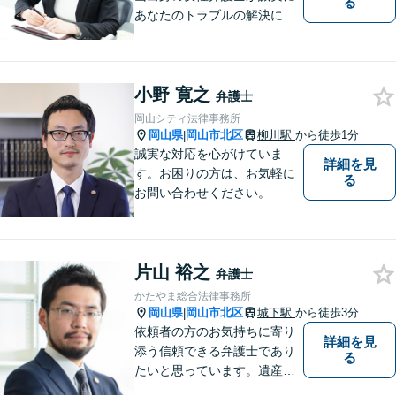
る
あなたのトラブルの解決に向
けて対応します。子どもが関
わる問題・事故のご相談も積
極的に対応しています。
小野 寛之
弁護士
岡山シティ法律事務所
岡山県
岡山市北区
柳川駅
から徒歩1分
|
誠実な対応を心がけていま
詳細を見
す。お困りの方は、お気軽に
る
お問い合わせください。
片山 裕之
弁護士
かたやま総合法律事務所
岡山県
岡山市北区
城下駅
から徒歩3分
|
依頼者の方のお気持ちに寄り
詳細を見
添う信頼できる弁護士であり
る
たいと思っています。遺産分
割、交通事故、刑事事件、離