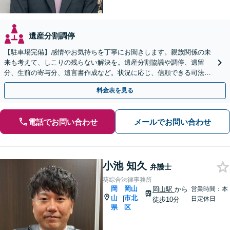
遺産分割調停
【駐車場完備】感情やお気持ちを丁寧にお聞きします。親族関係の未
来も考えて、しこりの残らない解決を。遺産分割協議や調停、遺留
分、生前の寄与分、遺言書作成など。状況に応じ、信頼できる司法書
士・税理士をご紹介します【WEB面談＆出張相談可】
料金表を見る
電話でお問い合わせ
メールでお問い合わせ
小池 知久
弁護士
葵綜合法律事務所
岡
岡山
岡山駅
から
営業時間：本
山
市北
|
日定休日
徒歩10分
県
区