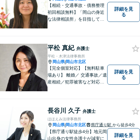
【相続・交通事故・債務整理
詳細を見
初回相談無料】「岡山の身近
る
な法律相談所」を目指してい
ます。お悩みやご不安を抱え
た方のお力になれるよう全力
でサポートしていきます。ど
んなささいなことでも構いま
平松 真紀
弁護士
せん。お気軽にご相談くださ
平松・木津法律事務所
い。【土曜日も受付可能】
岡山県
岡山市北区
|
【専用駐車場あり】
【完全個室対応】【無料駐車
詳細を見
場あり】 離婚／ 交通事故／遺
る
産相続／犯罪被害など対応可
能。お話を、じっくりと伺い
ます。お気軽にご相談くださ
い。
長谷川 久子
弁護士
ほほえみ法律事務所
岡山県
岡山市北区
県庁通り駅
から徒歩4分
|
【県庁通り駅徒歩4分】地元岡
詳細を見
山出身の女性弁護士が誠実に