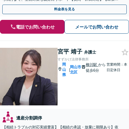
ポート】【岡山駅10分】
料金表を見る
電話でお問い合わせ
メールでお問い合わせ
宮平 靖子
弁護士
すずかけ法律事務所
岡
柳川駅
から
営業時間：本
岡山市
山
|
日定休日
徒歩6分
北区
県
遺産分割調停
【相続トラブルの対応実績豊富】【相続の承認・放棄に期限あり】依