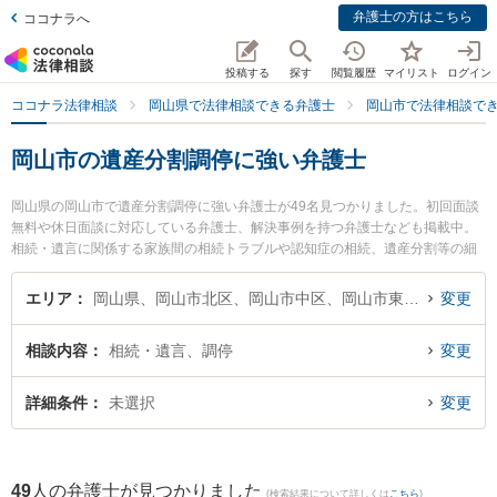
弁護士の方はこちら
ココナラへ
投稿する
探す
閲覧履歴
マイリスト
ログイン
ココナラ法律相談
岡山県で法律相談できる弁護士
岡山市で法律相談で
岡山市の遺産分割調停に強い弁護士
岡山県の岡山市で遺産分割調停に強い弁護士が49名見つかりました。初回面談
無料や休日面談に対応している弁護士、解決事例を持つ弁護士なども掲載中。
相続・遺言に関係する家族間の相続トラブルや認知症の相続、遺産分割等の細
かな分野での絞り込み検索もでき便利です。特にベリーベスト法律事務所 岡山
オフィスの岡田 元弁護士や葵綜合法律事務所の吉田 浩晃弁護士、葵綜合法律事
エリア
岡山県、岡山市北区、岡山市中区、岡山市東区、岡山市南区
変更
務所の新名 信介弁護士のプロフィール情報や弁護士費用、強みなどが注目され
ています。『岡山市で土日や夜間に発生した遺産分割調停のトラブルを今すぐ
相談内容
相続・遺言、調停
変更
に弁護士に相談したい』『遺産分割調停のトラブル解決の実績豊富な近くの弁
護士を検索したい』『初回相談無料で遺産分割調停を法律相談できる岡山市内
の弁護士に相談予約したい』などでお困りの相談者さんにおすすめです。
詳細条件
未選択
変更
49
人の弁護士が見つかりました
(検索結果について詳しくは
こちら
)