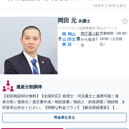
49件中 1-30件を表示
岡田 元
弁護士
ベリーベスト法律事務所 岡山オフィス
県庁通り駅
営業時間：09:30~
岡
岡山
18:00（土日祝
山
市北
から徒歩7
|
県
区
日）
分
遺産分割調停
【初回相談60分無料】【全国対応】税理士・司法書士と連携可能！遺
産分割／遺留分／遺言書作成／相続放棄／相続人・財産調査／相続税
対策等お任せください。【明瞭な料金プラン】【解決実績豊富】【電
話相談可】
料金表を見る