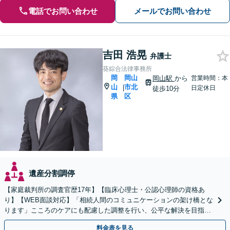
電話でお問い合わせ
メールでお問い合わせ
吉田 浩晃
弁護士
葵綜合法律事務所
岡
岡山
岡山駅
から
営業時間：本
山
市北
|
日定休日
徒歩10分
県
区
遺産分割調停
【家庭裁判所の調査官歴17年】【臨床心理士・公認心理師の資格あ
り】【WEB面談対応】「相続人間のコミュニケーションの架け橋とな
ります」こころのケアにも配慮した調整を行い、公平な解決を目指し
ます「成年後見・未成年後見のご相談にも対応」
料金表を見る