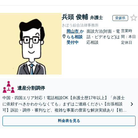
兵頭 俊輔
弁護士
愛媛県
きぼう綜合法律事務所
営業時
岡山市
か
面談方法(対面・電
らも相談
話・ビデオなど)は
間：本日
受付中
応相談
定休日
遺産分割調停
中国・四国エリア対応！電話相談OK【弁護士歴17年以上】「弁護士
に依頼すべきかわからなくても」まずはご連絡ください【出張相談
可】訴訟・調停・審判など、複雑な事案の豊富な解決実績あり【初回
相談無料】初回面談のみで解決できるケースもあります
料金表を見る