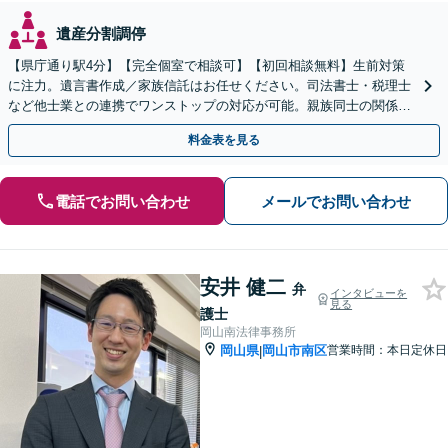
遺産分割調停
【県庁通り駅4分】【完全個室で相談可】【初回相談無料】生前対策
に注力。遺言書作成／家族信託はお任せください。司法書士・税理士
など他士業との連携でワンストップの対応が可能。親族同士の関係を
守るためにも、お早めにご相談を。【夜間・休日相談可能】
料金表を見る
電話でお問い合わせ
メールでお問い合わせ
安井 健二
弁
インタビューを
見る
護士
岡山南法律事務所
岡山県
岡山市南区
営業時間：本日定休日
|