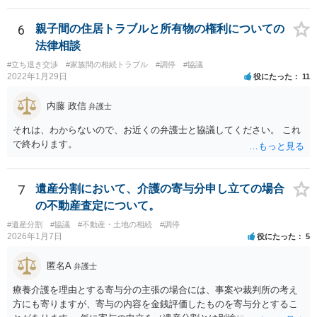
月に携帯が新しくなった母からの第一声は「ここにいたら殺される」
「面会に来てくれ」で、長男に聞くと「面会は出来ない。俺は携帯電
6
親子間の住居トラブルと所有物の権利についての
話の使い方を教える為に会っている」「母の話は聞かなくて良い」と
法律相談
電話が切れました。その後の電話でも「食事に毒が入っている」「体
#立ち退き交渉
#家族間の相続トラブル
#調停
#協議
にチップが埋められている」等、おかしかったです。 当時の診療記
2022年1月29日
役にたった
11
録、介護認定の資料、介護記録を取得して 弁護士に面談で相談された
方がよいと思います。
内藤 政信
弁護士
それは、わからないので、お近くの弁護士と協議してください。 これ
で終わります。
7
遺産分割において、介護の寄与分申し立ての場合
の不動産査定について。
#遺産分割
#協議
#不動産・土地の相続
#調停
2026年1月7日
役にたった
5
匿名A
弁護士
療養介護を理由とする寄与分の主張の場合には、事案や裁判所の考え
方にも寄りますが、寄与の内容を金銭評価したものを寄与分とするこ