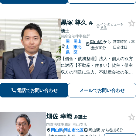
黒塚 尊久
弁
インタビューを
見る
護士
葵綜合法律事務所
岡
岡山
岡山駅
から
営業時間：本
山
市北
|
日定休日
徒歩10分
県
区
【借金・債務整理】法人・個人の双方
に対応【不動産・住まい】貸主・借主
双方の問題に注力、不動産会社の依頼
実績あり【労働・雇用】労災事件に精
通。その他労働事件もカバー【行政事
電話でお問い合わせ
メールでお問い合わせ
件】学校トラブル・いじめ問題に注力
【企業法務】予防法務・紛争対応お任
せください。
畑佐 幸範
弁護士
岡野法律事務所 岡山支店
岡山県
岡山市北区
岡山駅
から徒歩8分
|