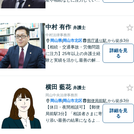
産や相続などに注力していま
す。「弁護士に相談するか迷
っている」という悩みをお持
ちの方は、どうぞお気軽にご
中村 有作
相談ください。依頼者さまの
弁護士
サポートができるよう努めて
中村法律事務所
まいります。
岡山県
岡山市北区
県庁通り駅
から徒歩3分
|
【相続・交通事故・労働問題
詳細を見
に注力】25年以上の弁護士経
る
験と実績を活かし最善の解決
法をご提案します。お受けし
た案件に依頼者との二人三脚
で取り組んでまいります
横田 藍花
弁護士
岡山中央法律事務所
岡山県
岡山市北区
郵便局前駅
から徒歩3分
|
【休日・夜間相談可】【郵便
詳細を見
局前駅3分】「相談者さまに寄
る
り添い最善の結果になるよう
尽力」婚姻費用・財産分与・
養育費の交渉などお任せくだ