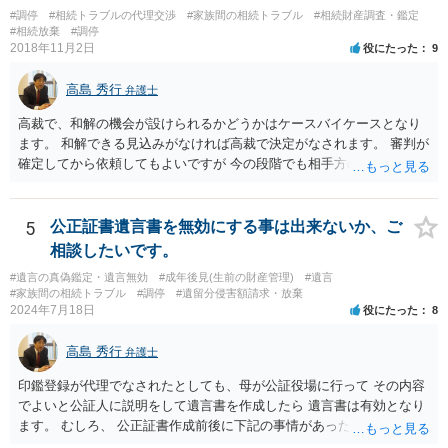
った等)、それも書くとよいです。 書かない方が良いと思うことは、遺
#調停
#相続トラブルの代理交渉
#家族間の相続トラブル
#相続財産調査・鑑定
産分割に関係ない(と思われる)いきさつを沢山盛り込むことだと考えま
#相続放棄
#調停
す(あくまで遺産分割に関係することに留める方が、裁判所や調停委員
2018年11月2日
役にたった
9
の方に事情を理解してもらいやすいと思います)。
高島 秀行
弁護士
高裁で、和解の機会が設けられるかどうかはケースバイケースとなり
ます。 和解できる見込みがなければ高裁で決定がなされます。 審判が
確定してから依頼してもよいですが 今の段階でも相手方の連絡が迷惑
であれば 弁護士に依頼してもよいと思います。
5
公正証書遺言書を無効にする事は出来ないか、ご
相談したいです。
#遺言の真偽鑑定・遺言無効
#成年後見(生前の財産管理)
#遺言
#家族間の相続トラブル
#調停
#遺留分侵害額請求・放棄
2024年7月18日
役にたった
8
高島 秀行
弁護士
印鑑登録が代理でなされたとしても、母が公証役場に行って その内容
でよいと公証人に説明をして遺言書を作成したら 遺言書は有効となり
ます。 むしろ、 公正証書作成前後に下記の事情があったことが証明で
きれば判断能力がなく 無効だったと主張することが可能です。 翌年1