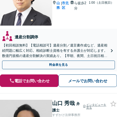
1:00（土日祝日）
山
市北
ら徒歩2
|
県
区
分
遺産分割調停
【初回相談無料】【電話相談可】遺産分割／遺言書作成など、遺産相
続問題に幅広く対応。相続診断士資格を有する弁護士が対応します。
数億円規模の遺産分割解決の実績あり。【早朝、夜間、土日祝日相談
対応】【カード払い可】
料金表を見る
電話でお問い合わせ
メールでお問い合わせ
山口 秀哉
弁
インタビューを
見る
護士
すずかけ法律事務所