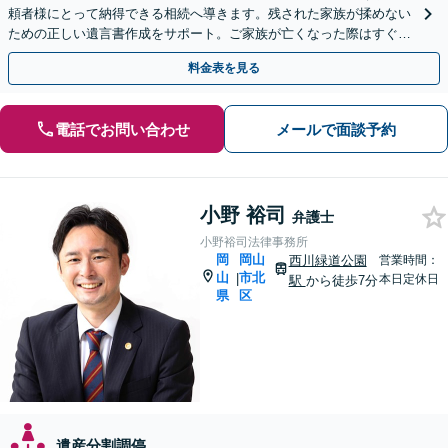
頼者様にとって納得できる相続へ導きます。残された家族が揉めない
ための正しい遺言書作成をサポート。ご家族が亡くなった際はすぐに
弁護士に相談を！【安心の費用設計】【岡山駅徒歩10分】
料金表を見る
電話でお問い合わせ
メールで面談予約
小野 裕司
弁護士
小野裕司法律事務所
岡
岡山
西川緑道公園
営業時間：
山
市北
|
本日定休日
駅
から徒歩7分
県
区
遺産分割調停