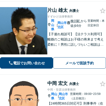
片山 雄太
弁護士
すずかけ法律事務所
岡
柳川駅
から
営業時間：本
岡山市
山
|
日定休日
徒歩6分
北区
県
【子連れ相談可】【法テラス利用可】
離婚のご相談はお子様の将来まで考え
柔軟に！男性に話しづらいご相談は女
性弁護士がうかがいます／不動産トラ
ブルは司法書士・土地家屋調査士など
と連携してきめ細やかに対応【注力分
電話でお問い合わせ
メールで面談予約
野初回相談無料】【WEB面談可】
中岡 宏文
弁護士
中岡・安彦法律事務所
岡山
岡山市
営業時間：09:00~23:59
|
県
北区
（土日祝日）
【24時間365日対応可】刑事事件（在