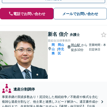
電話でお問い合わせ
メールでお問い合わせ
新名 信介
弁護士
葵綜合法律事務所
岡
岡山
岡山駅
から
営業時間：本
山
市北
|
日定休日
徒歩10分
県
区
遺産分割調停
事業承継の実績多数あり！泥沼化した相続紛争／不動産や株式を含む
複雑な遺産分割など、他士業と連携しスピード解決へ。遺言書作成か
ら執行まで、生前対策も親身にサポート【夜間・休日対応】【出張サ