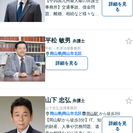
【中四国九州最大級の弁護士
詳細を見
事務所】交通事故、借金問
る
題、離婚、相続など様々な問
題について、「何度でも無
料」の相談を行っています！
まずはお気軽にご相談くださ
平松 敏男
い！
弁護士
平松・木津法律事務所
岡山県
岡山市北区
|
詳細を見る
山下 忠弘
弁護士
山下忠弘法律事務所
岡山県
岡山市北区
岡山駅
から徒歩3分
|
【岡山駅から徒歩3分】IT、知
詳細を見
的財産、人事や労務問題、遺
る