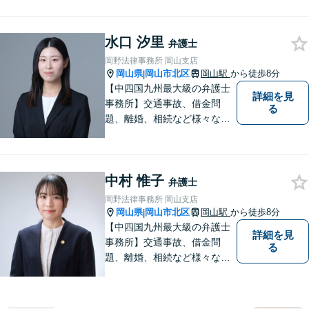
婚、不貞慰謝料、木企業法務
等に対応しています。お気軽
水口 汐里
にご相談ください。
弁護士
岡野法律事務所 岡山支店
岡山県
岡山市北区
岡山駅
から徒歩8分
|
【中四国九州最大級の弁護士
詳細を見
事務所】交通事故、借金問
る
題、離婚、相続など様々な問
題について、「何度でも無
料」の相談を行っています！
まずはお気軽にご相談くださ
中村 惟子
い！
弁護士
岡野法律事務所 岡山支店
岡山県
岡山市北区
岡山駅
から徒歩8分
|
【中四国九州最大級の弁護士
詳細を見
事務所】交通事故、借金問
る
題、離婚、相続など様々な問
題について、「何度でも無
料」の相談を行っています！
まずはお気軽にご相談くださ