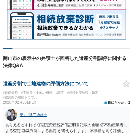
岡山市の表示中の弁護士が回答した遺産分割調停に関する
法律Q&A
遺産分割で土地建物の評価方法について
#遺産分割
#不動産・土地の相続
#調停
#相続財産調査・鑑定
#家族間の相続トラブル
2026年02月08日(日)
役にたった
2
安井 健二
弁護士
ありえるとすれば ①固定資産税評価証明書記載の金額 ②不動産業者に
よる査定 ③裁判所による鑑定 が考えられます。 不動産を高く評価し