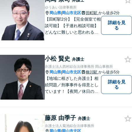
弁護士
【日弁連国際人権問題委員会
ゆうあい法律事務所
所属】お困りの方は、お気軽
岡山県
岡山市北区
田町駅
から徒歩2分
|
にご相談下さい。
【田町駅2分】【完全個室で相
詳細を見
談可能】【子連れ相談可能】
る
どんなに難しいと思われる案
件でも、あきらめずに解決策
を探していきたいと考えてい
ます。トラブルに巻き込まれ
小松 賢史
ている皆さまの現状を良い方
弁護士
向に変化させることができる
弁護士法人西村綜合法律事務所 岡山事務所
ように全力を尽くします。
岡山県
岡山市北区
柳川駅
から徒歩5分
|
【地域に根ざした弁護士】相
詳細を見
続問題／刑事事件を得意とし
る
ています！【夜間／休日の相
談予約可能】初回相談は無料
となっております。まずは、
お気軽にご相談ください。
藤原 由季子
弁護士
弁護士法人菊池綜合法律事務所
岡山県
岡山市北区
|