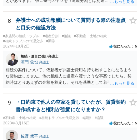
とがあります。 仮に寄与の申立を（遺産分割とは別途に）して、その
ような考え方を撮るなら、必ずしも相続財産全体の評価（不動産の評
価）は不要ということもあります。 ただ、前提として、遺産分割はし
なければならないでしょうから、現実的にはいずれにせよ不動産評価
8
弁護士への成功報酬について質問する際の注意点
は必要でしょう。
と目安の確認方法
#家族間の相続トラブル
#遺産分割
#協議
#不動産・土地の相続
#相続トラブルの代理交渉
#調停
2024年10月2日
役にたった
5
相続・遺言に強い弁護士
濵門 俊也
弁護士
相続の案件について、依頼者が弁護士費用を持ち出すことになるよう
な契約はしません。他の相続人に遺産を渡すような事案でしたら、契
約時はとりあえずの金額を算定し、それを基準として着手金を設定
し、事件終了時に報酬金や追加着手金として考慮するといった契約も
あり得ます。 今後の見通しを言わないで契約はできないです。依頼者
が納得できる説明を受けるべきです。
9
・口約束で他人の空家を貸していたが、賃貸契約
書作成すると権利が強固になりますか？
#不動産・土地の相続
#相続トラブルの代理交渉
#調停
#協議
2023年3月16日
役にたった
5
佐野 就平
弁護士