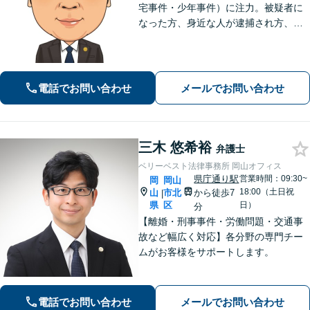
宅事件・少年事件）に注力。被疑者に
なった方、身近な人が逮捕され方、す
ぐにご相談ください。刑事事件はスピ
ード勝負、初回の接見は即時駆けつけ
ます。事件解決後のアフターケアもい
たします。
電話でお問い合わせ
メールでお問い合わせ
三木 悠希裕
弁護士
ベリーベスト法律事務所 岡山オフィス
県庁通り駅
営業時間：09:30~
岡
岡山
18:00（土日祝
山
市北
から徒歩7
|
県
区
日）
分
【離婚・刑事事件・労働問題・交通事
故など幅広く対応】各分野の専門チー
ムがお客様をサポートします。
電話でお問い合わせ
メールでお問い合わせ