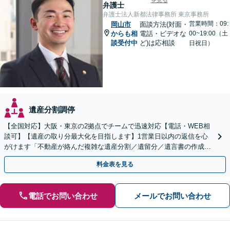
を見る
弁護士
弁護士法人新都法律事務所 東京事務所
営業時間：09:
岡山市
面談方法(対面・
からも相
電話・ビデオな
00~19:00（土
談受付中
ど)は応相談
日祝日）
遺産分割調停
【全国対応】大阪・東京の2拠点でチームで迅速対応【電話・WEB相
談可】【遺産の取り分最大化を目指します】1営業日以内の返信を心
がけます「不動産が絡んだ複雑な遺産分割／遺留分／遺言書の作成・
執行／事業承継など、お任せください」【休日相談あり】
料金表を見る
電話でお問い合わせ
メールでお問い合わせ