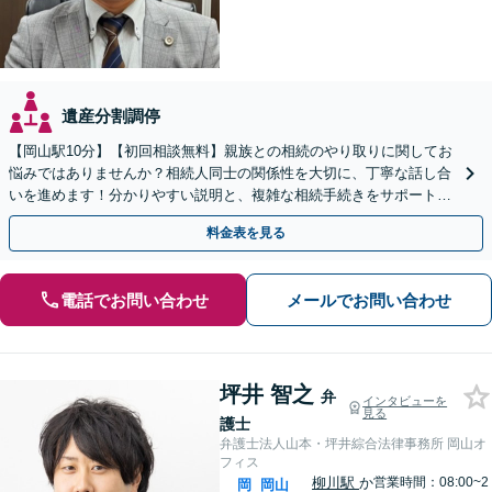
遺産分割調停
【岡山駅10分】【初回相談無料】親族との相続のやり取りに関してお
悩みではありませんか？相続人同士の関係性を大切に、丁寧な話し合
いを進めます！分かりやすい説明と、複雑な相続手続きをサポートい
たします。まずはご相談ください。【夜間・休日相談可】
料金表を見る
電話でお問い合わせ
メールでお問い合わせ
坪井 智之
弁
インタビューを
見る
護士
弁護士法人山本・坪井綜合法律事務所 岡山オ
フィス
柳川駅
か
営業時間：08:00~2
岡
岡山