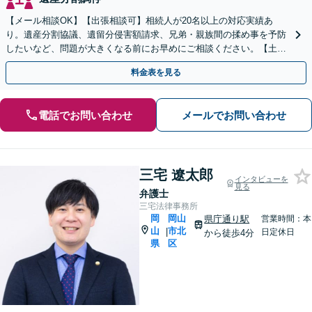
【メール相談OK】【出張相談可】相続人が20名以上の対応実績あ
り。遺産分割協議、遺留分侵害額請求、兄弟・親族間の揉め事を予防
したいなど、問題が大きくなる前にお早めにご相談ください。【土日
祝・夜間相談も可能】
料金表を見る
電話でお問い合わせ
メールでお問い合わせ
三宅 遼太郎
インタビューを
見る
弁護士
三宅法律事務所
岡
岡山
県庁通り駅
営業時間：本
山
市北
|
日定休日
から徒歩4分
県
区