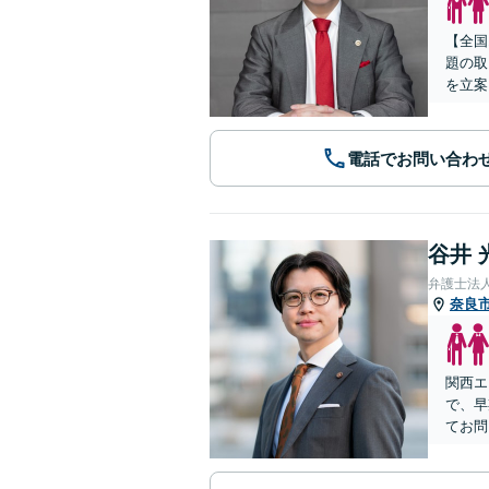
【全国
題の取
を立案
電話でお問い合わ
谷井 
弁護士法
奈良
関西エ
で、早
てお問