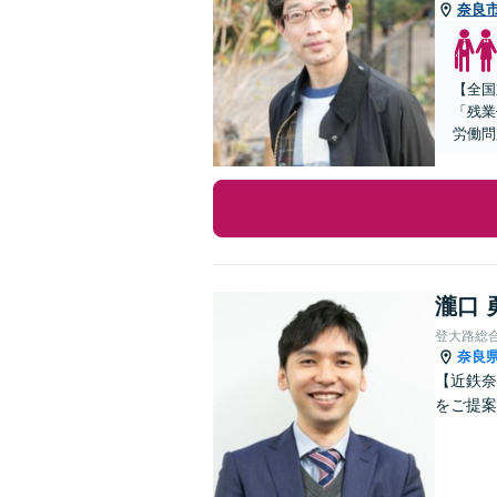
奈良
【全国
「残業
労働問
瀧口 
登大路総
奈良
【近鉄奈
をご提案