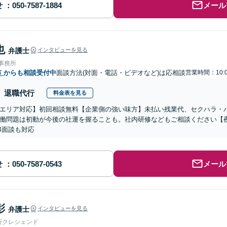
せ
メール
也
弁護士
インタビューを見る
律事務所
市
からも相談受付中
面談方法(対面・電話・ビデオなど)は応相談
営業時間：10:0
退職代行
料金表を見る
エリア対応】初回相談無料【企業側の強い味方】未払い残業代、セクハラ・
働問題は初動が今後の社運を握ることも。社内研修などもご相談ください【
B面談も対応
せ
メール
彰
弁護士
インタビューを見る
所クレシェンド