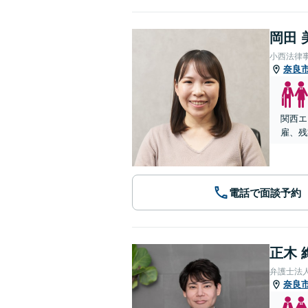
岡田 
小西法律
奈良
関西エ
雇、残
電話で面談予約
正木 
弁護士法
奈良