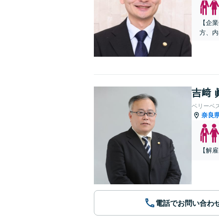
【企業
方、内
吉﨑 
ベリーベ
奈良
【解雇
電話でお問い合わ