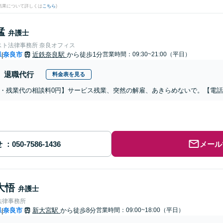
結果について詳しくは
こちら
)
猛
弁護士
スト法律事務所 奈良オフィス
県
奈良市
近鉄奈良駅
から徒歩1分
営業時間：09:30~21:00（平日）
|
退職代行
料金表を見る
・残業代の相談料0円】サービス残業、突然の解雇、あきらめないで。【電
せ
メール
大悟
弁護士
法律事務所
県
奈良市
新大宮駅
から徒歩8分
営業時間：09:00~18:00（平日）
|