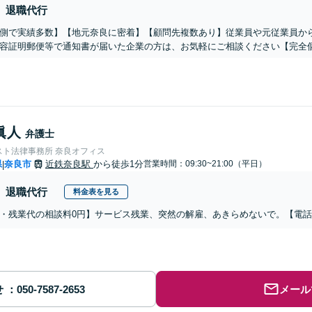
退職代行
側で実績多数】【地元奈良に密着】【顧問先複数あり】従業員や元従業員か
容証明郵便等で通知書が届いた企業の方は、お気軽にご相談ください【完全
眞人
弁護士
スト法律事務所 奈良オフィス
県
奈良市
近鉄奈良駅
から徒歩1分
営業時間：09:30~21:00（平日）
|
退職代行
料金表を見る
・残業代の相談料0円】サービス残業、突然の解雇、あきらめないで。【電
せ
メール