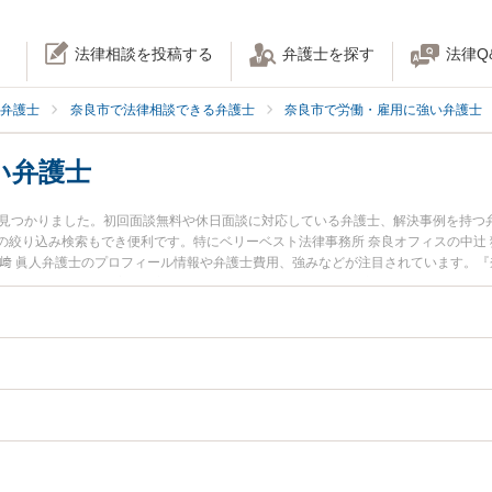
法律相談を投稿する
弁護士を探す
法律Q
弁護士
奈良市で法律相談できる弁護士
奈良市で労働・雇用に強い弁護士
い弁護士
名見つかりました。初回面談無料や休日面談に対応している弁護士、解決事例を持つ
の絞り込み検索もでき便利です。特にベリーベスト法律事務所 奈良オフィスの中辻 
吉﨑 眞人弁護士のプロフィール情報や弁護士費用、強みなどが注目されています。
行のトラブル解決の実績豊富な近くの弁護士を検索したい』『初回相談無料で退職
めです。