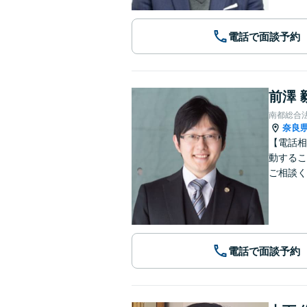
電話で面談予約
前澤 
南都総合
奈良
【電話相
動するこ
ご相談く
電話で面談予約