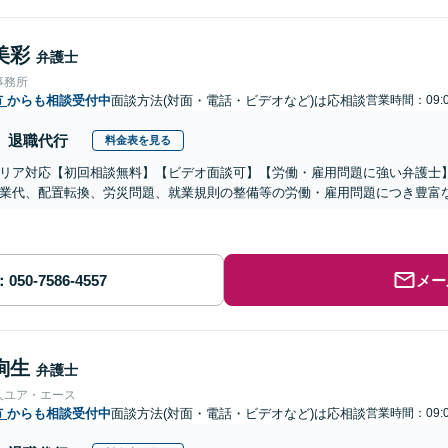
美彩
弁護士
事務所
市
からも相談受付中
面談方法(対面・電話・ビデオなど)は応相談
営業時間：09:0
退職代行
料金表を見る
リア対応【初回相談無料】【ビデオ面談可】【労働・雇用問題に強い弁護士
業代、配置転換、労災問題、就業規則の整備等の労働・雇用問題につき豊富
メー
絢生
弁護士
人ユア・エース
市
からも相談受付中
面談方法(対面・電話・ビデオなど)は応相談
営業時間：09:0