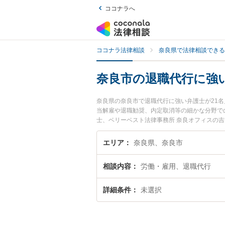
ココナラへ
ココナラ法律相談
奈良県で法律相談できる
奈良市の退職代行に強
奈良県の奈良市で退職代行に強い弁護士が21
当解雇や退職勧奨、内定取消等の細かな分野で
士、ベリーベスト法律事務所 奈良オフィスの
ブルを今すぐに弁護士に相談したい』『退職代
約したい』などでお困りの相談者さんにおすす
エリア
奈良県、奈良市
相談内容
労働・雇用、退職代行
詳細条件
未選択