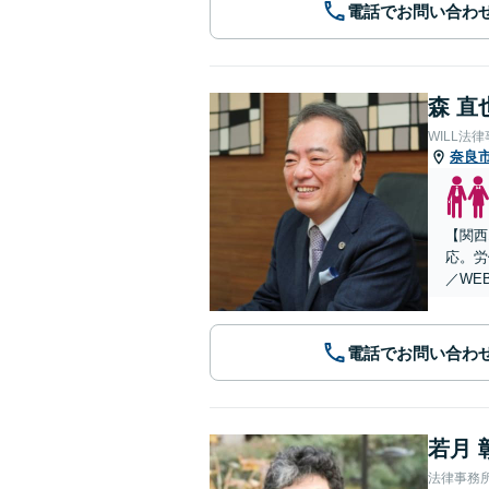
電話でお問い合わ
森 直
WILL法
奈良
【関西
応。労
／WE
電話でお問い合わ
若月 
法律事務