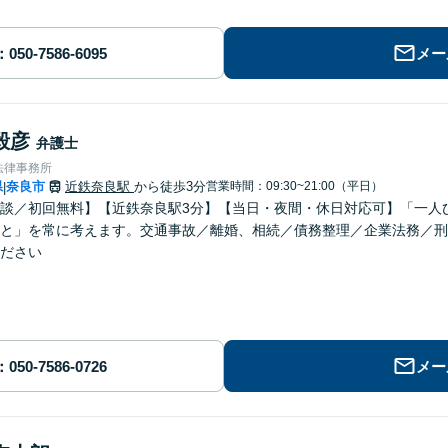
メー
毅彦
弁護士
法律事務所
県
奈良市
近鉄奈良駅
から徒歩3分
営業時間：09:30~21:00（平日）
|
談／初回無料】【近鉄奈良駅3分】【当日・夜間・休日対応可】「一人
と」を常に考えます。交通事故／離婚、相続／債務整理／企業法務／刑
ださい
メー