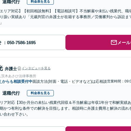
退職代行
料金表を見る
エリア対応】【初回相談無料】【電話相談可】不当解雇や未払い残業代、職
り扱い実績あり「元裁判官の弁護士が在籍する事務所／労働審判から訴訟ま
」
せ
メール
光
弁護士
インタビューを見る
人茨木あさひ法律事務所
市
からも相談受付中
面談方法(対面・電話・ビデオなど)は応相談
営業時間：09:0
退職代行
料金表を見る
リア対応【30か月分の未払い残業代回収＆不当解雇は年収1年分で和解実績
期かつ有利な条件での解決を目指します。相談時に弁護士費用と解決の流れ
い合わせ下さい。