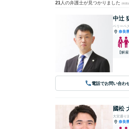
21
人の弁護士が見つかりました
(検索
中辻 
ベリーベ
奈良
【解雇
電話でお問い合わ
國松 
大宮通り
奈良