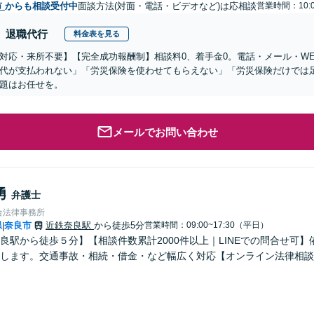
市
からも相談受付中
面談方法(対面・電話・ビデオなど)は応相談
営業時間：10:0
退職代行
料金表を見る
対応・来所不要】【完全成功報酬制】相談料0、着手金0。電話・メール・W
代が支払われない」「労災保険を使わせてもらえない」「労災保険だけでは
題はお任せを。
メールでお問い合わせ
勇
弁護士
合法律事務所
県
奈良市
近鉄奈良駅
から徒歩5分
営業時間：09:00~17:30（平日）
|
良駅から徒歩５分】【相談件数累計2000件以上｜LINEでの問合せ可
します。交通事故・相続・借金・など幅広く対応【オンライン法律相談