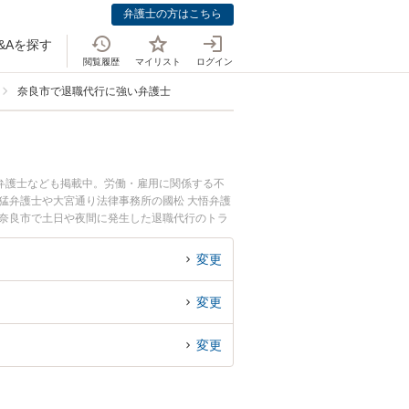
弁護士の方はこちら
&Aを探す
閲覧履歴
マイリスト
ログイン
奈良市で退職代行に強い弁護士
弁護士なども掲載中。労働・雇用に関係する不
猛弁護士や大宮通り法律事務所の國松 大悟弁護
『奈良市で土日や夜間に発生した退職代行のトラ
代行を法律相談できる奈良市内の弁護士に相談予
変更
変更
変更