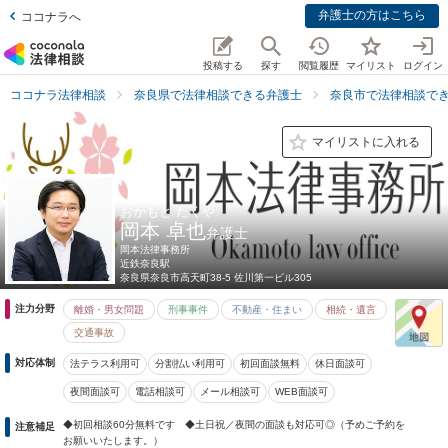
弁護士の方はこちら
ココナラへ
投稿する
探す
閲覧履歴
マイリスト
ログイン
ココナラ法律相談
奈良県で法律相談できる弁護士
奈良市で法律相談で
マイリストに入れる
おかもと たくや
岡本 卓也
弁護士
岡本法律事務所
近鉄奈良駅
奈良県
奈良市高天町38-5 佐川第一ビル305
注力分野
離婚・男女問題
刑事事件
不動産・住まい
相続・遺言
交通事故
対応体制
法テラス利用可
分割払い利用可
初回面談無料
休日面談可
夜間面談可
電話相談可
メール相談可
WEB面談可
◆初回相談60分無料です ◆土日祝／夜間の面談も対応可◎（予めご予約を
注意補足
お願いいたします。）