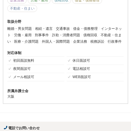
らっしゃるかと思います。そのような方は、是非お気軽にご相談下さ
い。解決策を見出すお手伝いをさせて下さい。企業の方々の良き伴走者
として、適切な企業経営のお手伝いをさせていただければと思います。
経営者の皆さま、企業の最前線で活躍する皆さまの生の声を大事に、弁
護士として第三者の視点を持ちながら、企業さまの健全な成長を後押し
していく所存です。
お困りごとがございましたら、お気軽にご相談ください。
注力分野
企業法務
労働・雇用
債権回収
借金・債務整理
不動産・住まい
取扱分野
離婚・男女問題
相続・遺言
交通事故
借金・債務整理
インターネッ
ト
労働・雇用
刑事事件
詐欺・消費者問題
債権回収
不動産・住ま
い
医療・介護問題
外国人・国際問題
企業法務
税務訴訟
行政事件
対応体制