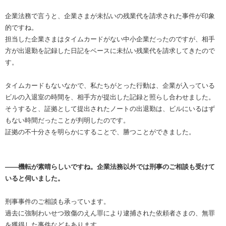
企業法務で言うと、企業さまが未払いの残業代を請求された事件が印象
的ですね。
担当した企業さまはタイムカードがない中小企業だったのですが、相手
方が出退勤を記録した日記をベースに未払い残業代を請求してきたので
す。
タイムカードもないなかで、私たちがとった行動は、企業が入っている
ビルの入退室の時間を、相手方が提出した記録と照らし合わせました。
そうすると、証拠として提出されたノートの出退勤は、ビルにいるはず
もない時間だったことが判明したのです。
証拠の不十分さを明らかにすることで、勝つことができました。
――機転が素晴らしいですね。企業法務以外では刑事のご相談も受けて
いると伺いました。
刑事事件のご相談も承っています。
過去に強制わいせつ致傷のえん罪により逮捕された依頼者さまの、無罪
を獲得した事件などもあります。