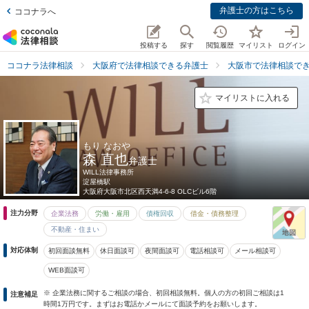
弁護士の方はこちら
ココナラへ
投稿する
探す
閲覧履歴
マイリスト
ログイン
ココナラ法律相談
大阪府で法律相談できる弁護士
大阪市で法律相談で
マイリストに入れる
もり なおや
森 直也
弁護士
WILL法律事務所
淀屋橋駅
大阪府
大阪市北区西天満4-6-8 OLCビル6階
注力分野
企業法務
労働・雇用
債権回収
借金・債務整理
不動産・住まい
対応体制
初回面談無料
休日面談可
夜間面談可
電話相談可
メール相談可
WEB面談可
※ 企業法務に関するご相談の場合、初回相談無料。個人の方の初回ご相談は1
注意補足
時間1万円です。まずはお電話かメールにて面談予約をお願いします。