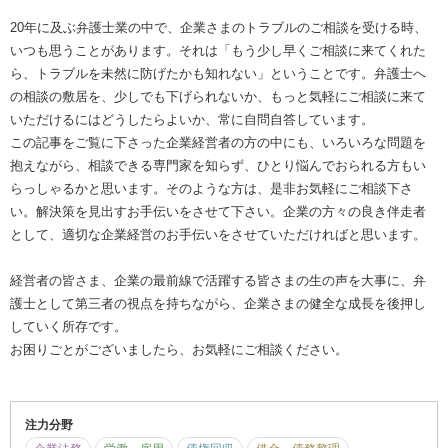
そろそろ60歳も近くもなり、体と頭が動くうちはこのまま頑張っていき
たいと思っています。
裁判のIT化など弁護士を取り巻く環境も変わってきているなかで、変化に
柔軟に対応していきたいですね。
連絡体制ひとつをとっても、弁護士へのご相談の敷居を低くするため
に、こちらの体制も整えていかなければなりません。
新しくチャットツールを導入するなど、依頼者ファーストの目線で柔軟
性を持ち合わせていたいです。
――最後に記事を読まれている方へメッセージをお願いします。
20年に及ぶ弁護士業の中で、企業さまのトラブルのご相談を受ける時、
いつも思うことがあります。それは「もう少し早くご相談に来てくれた
ら、トラブルを未然に防げたかも知れない」ということです。弁護士へ
の相談の敷居を、少しでも下げられないか、もっと気軽にご相談に来て
いただけるにはどうしたらよいか、常に自問自答しています。
この記事をご覧に下さった企業経営者の方の中にも、いろいろな問題を
抱えながら、相談できる専門家を知らず、ひとり悩んでおられる方もい