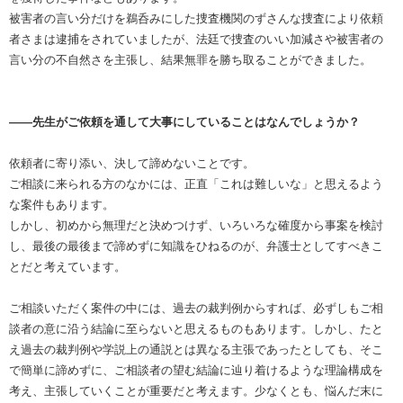
被害者の言い分だけを鵜呑みにした捜査機関のずさんな捜査により依頼
者さまは逮捕をされていましたが、法廷で捜査のいい加減さや被害者の
言い分の不自然さを主張し、結果無罪を勝ち取ることができました。
――先生がご依頼を通して大事にしていることはなんでしょうか？
依頼者に寄り添い、決して諦めないことです。
ご相談に来られる方のなかには、正直「これは難しいな」と思えるよう
な案件もあります。
しかし、初めから無理だと決めつけず、いろいろな確度から事案を検討
し、最後の最後まで諦めずに知識をひねるのが、弁護士としてすべきこ
とだと考えています。
ご相談いただく案件の中には、過去の裁判例からすれば、必ずしもご相
談者の意に沿う結論に至らないと思えるものもあります。しかし、たと
え過去の裁判例や学説上の通説とは異なる主張であったとしても、そこ
で簡単に諦めずに、ご相談者の望む結論に辿り着けるような理論構成を
考え、主張していくことが重要だと考えます。少なくとも、悩んだ末に