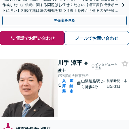
作成したい」相続に関する問題はお任せください【遺言書作成サポー
トに強い】相続問題は法の知識を持つ弁護士を仲介させるのが得策で
す。【完全個室で安心】終活のご準備をしっかり対応
料金表を見る
電話でお問い合わせ
メールでお問い合わせ
川手 涼平
弁
インタビューを
見る
護士
姫路駅前法律事務所
兵
姫
山陽姫路駅
か
営業時間：本
庫
路
|
日定休日
ら徒歩4分
県
市