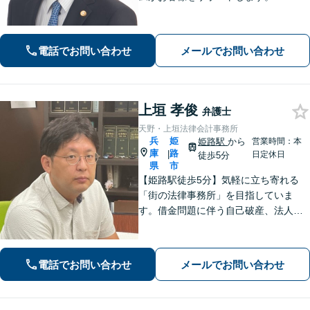
電話でお問い合わせ
メールでお問い合わせ
上垣 孝俊
弁護士
天野・上垣法律会計事務所
兵
姫
姫路駅
から
営業時間：本
庫
路
|
日定休日
徒歩5分
県
市
【姫路駅徒歩5分】気軽に立ち寄れる
「街の法律事務所」を目指していま
す。借金問題に伴う自己破産、法人破
産/離婚調停や親権、不貞の慰謝料請求
などの実績多数！困っている人の声に
しっかり耳を傾けサポートいたしま
電話でお問い合わせ
メールでお問い合わせ
す。【初回相談無料】【個室対応】