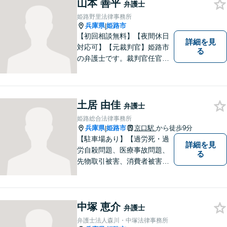
山本 善平
ら、お早めに弁護士にご相談
弁護士
ください。
姫路野里法律事務所
兵庫県
姫路市
|
【初回相談無料】【夜間休日
詳細を見
対応可】【元裁判官】姫路市
る
の弁護士です。裁判官任官２
０年で培った経験を生かした
弁護を展開します。ぜひ一度
ご相談ください。
土居 由佳
弁護士
姫路総合法律事務所
兵庫県
姫路市
京口駅
から徒歩9分
|
【駐車場あり】【過労死・過
詳細を見
労自殺問題、医療事故問題、
る
先物取引被害、消費者被害、
サラ金・クレジット被害】被
害に遭われた方の立場で問題
の解決を図ると共に、よりよ
中塚 恵介
い社会になるためのお力にな
弁護士
ることができればと考えてい
弁護士法人森川・中塚法律事務所