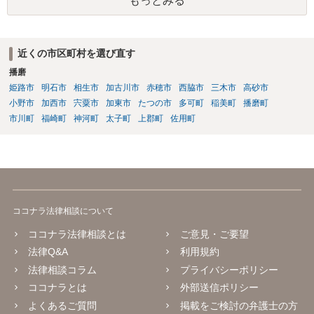
もっとみる
近くの市区町村を選び直す
播磨
姫路市
明石市
相生市
加古川市
赤穂市
西脇市
三木市
高砂市
小野市
加西市
宍粟市
加東市
たつの市
多可町
稲美町
播磨町
市川町
福崎町
神河町
太子町
上郡町
佐用町
ココナラ法律相談について
ココナラ法律相談とは
ご意見・ご要望
法律Q&A
利用規約
法律相談コラム
プライバシーポリシー
ココナラとは
外部送信ポリシー
よくあるご質問
掲載をご検討の弁護士の方