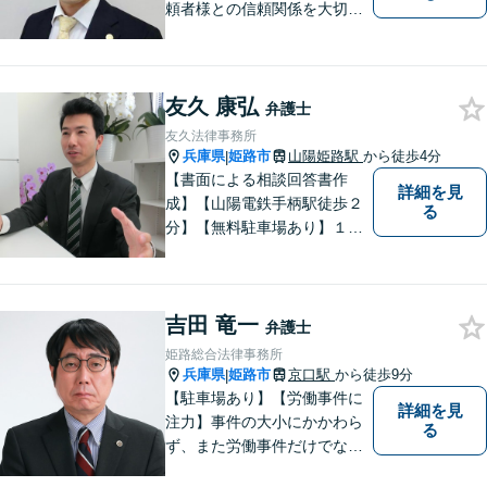
頼者様との信頼関係を大切
に、地元に根ざした弁護士と
して活動しています。個人の
方・企業の方、双方からご相
友久 康弘
談をお受けしております。離
弁護士
婚・借金問題・交通事故・企
友久法律事務所
業法務など幅広く対応してい
兵庫県
姫路市
山陽姫路駅
から徒歩4分
|
ます。
【書面による相談回答書作
詳細を見
成】【山陽電鉄手柄駅徒歩２
る
分】【無料駐車場あり】１歩
踏み出すために、１人で抱え
込まずにご相談ください。
吉田 竜一
弁護士
姫路総合法律事務所
兵庫県
姫路市
京口駅
から徒歩9分
|
【駐車場あり】【労働事件に
詳細を見
注力】事件の大小にかかわら
る
ず、また労働事件だけでなく
全ての事件について、引き受