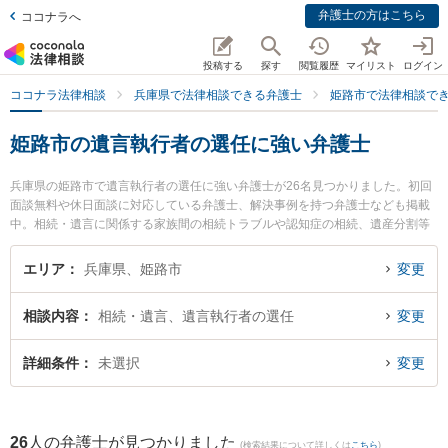
弁護士の方はこちら
ココナラへ
投稿する
探す
閲覧履歴
マイリスト
ログイン
ココナラ法律相談
兵庫県で法律相談できる弁護士
姫路市で法律相談で
姫路市の遺言執行者の選任に強い弁護士
兵庫県の姫路市で遺言執行者の選任に強い弁護士が26名見つかりました。初回
面談無料や休日面談に対応している弁護士、解決事例を持つ弁護士なども掲載
中。相続・遺言に関係する家族間の相続トラブルや認知症の相続、遺産分割等
の細かな分野での絞り込み検索もでき便利です。特に弁護士法人ALG＆Associa
tes 姫路法律事務所の松下 将弁護士や天野・上垣法律会計事務所の大西 達也弁
エリア
兵庫県、姫路市
変更
護士、姫路さくら法律事務所の高橋 朋子弁護士のプロフィール情報や弁護士費
用、強みなどが注目されています。『姫路市で土日や夜間に発生した遺言執行
相談内容
相続・遺言、遺言執行者の選任
変更
者の選任のトラブルを今すぐに弁護士に相談したい』『遺言執行者の選任のト
ラブル解決の実績豊富な近くの弁護士を検索したい』『初回相談無料で遺言執
行者の選任を法律相談できる姫路市内の弁護士に相談予約したい』などでお困
詳細条件
未選択
変更
りの相談者さんにおすすめです。
26
人の弁護士が見つかりました
(検索結果について詳しくは
こちら
)