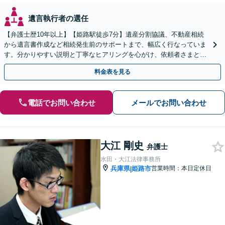
遺言執行者の選任
【弁護士歴10年以上】【姫路駅徒歩7分】遺産分割協議、不動産相続
から遺言書作成など相続発生前のサポートまで、幅広く行なっていま
す。分かりやすい説明と丁寧なヒアリングを心がけ、依頼者さまと一
緒に最適な解決策を模索してまいります。
料金表を見る
電話でお問い合わせ
メールでお問い合わせ
大江 剛史
弁護士
水田・大江法律事務所
兵庫県
姫路市
営業時間：本日定休日
|