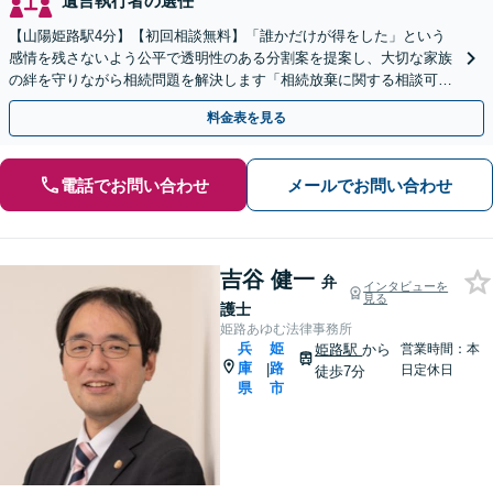
遺言執行者の選任
【山陽姫路駅4分】【初回相談無料】「誰かだけが得をした」という
感情を残さないよう公平で透明性のある分割案を提案し、大切な家族
の絆を守りながら相続問題を解決します「相続放棄に関する相談可」
「大切な人へ想いを遺す遺言書の作成」【完全個室相談】
料金表を見る
電話でお問い合わせ
メールでお問い合わせ
吉谷 健一
弁
インタビューを
見る
護士
姫路あゆむ法律事務所
兵
姫
姫路駅
から
営業時間：本
庫
路
|
日定休日
徒歩7分
県
市