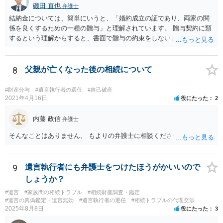
磯田 直也
弁護士
結納金については、簡単にいうと、「婚約成立の証であり、両家の関
係を良くするための一種の贈与」と理解されています。 贈与契約に類
するという理解からすると、書面で贈与の約束をしないと相手方は支
払いを請求できません。 反面、実際に支払ったあとから返金を求める
ことは困難です。 くれぐれも今後お気をつけください。 弁護士に対応
を依頼されるのも悪くはありませんが、感情的な理由が強いと思いま
8
父親が亡くなった後の相続について
すので法的観点から説得を試みても解決は難しいように思います。
#財産分与
#遺言執行者の選任
#自己破産
2021年4月16日
役にたった
2
内藤 政信
弁護士
そんなことはありません。 もよりの弁護士に相談ください。
9
遺言執行者にも弁護士をつけたほうがかいいので
しょうか？
#遺言
#家族間の相続トラブル
#相続財産調査・鑑定
#遺言の真偽鑑定・遺言無効
#遺言執行者の選任
#相続トラブルの代理交渉
2025年8月8日
役にたった
3