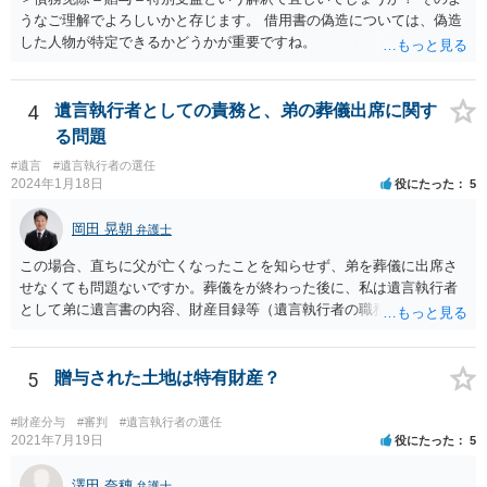
うなご理解でよろしいかと存じます。 借用書の偽造については、偽造
した人物が特定できるかどうかが重要ですね。
4
遺言執行者としての責務と、弟の葬儀出席に関す
る問題
#遺言
#遺言執行者の選任
2024年1月18日
役にたった
5
岡田 晃朝
弁護士
この場合、直ちに父が亡くなったことを知らせず、弟を葬儀に出席さ
せなくても問題ないですか。葬儀をが終わった後に、私は遺言執行者
として弟に遺言書の内容、財産目録等（遺言執行者の職務）を知らせ
ればよいですか。 葬儀は喪主が主催する行事ですから、誰を参加させ
るかは喪主の自由です。 呼ばなくてもかまいません。 そもそも、そう
いう法律関係にありません。 遺言の内容と遺産の総額の通知、公正証
5
贈与された土地は特有財産？
書でない場合は遺言の検認については、執行者に通知義務があるの
で、対応しましょう。 そのあとは遺留分の請求などがあればそれへの
#財産分与
#審判
#遺言執行者の選任
対応となるでしょう。
2021年7月19日
役にたった
5
澤田 奈穗
弁護士