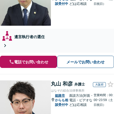
談受付中
ど)は応相談
日祝日）
遺言執行者の選任
電話でお問い合わせ
メールでお問い合わせ
丸山 和彦
弁護士
大阪府
はなぞの綜合法律事務所
営業時間：00:
姫路市
面談方法(対面・
からも相
電話・ビデオな
00~23:59（土
談受付中
ど)は応相談
日祝日）