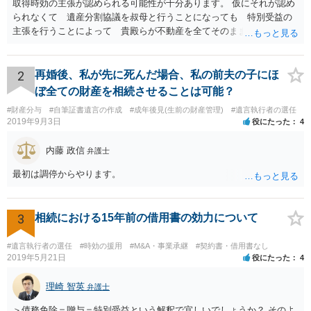
取得時効の主張が認められる可能性が十分あります。 仮にそれが認め
られなくて 遺産分割協議を叔母と行うことになっても 特別受益の
主張を行うことによって 貴殿らが不動産を全てそのまま取得できる
ことが可能でしょう。
2
再婚後、私が先に死んだ場合、私の前夫の子にほ
ぼ全ての財産を相続させることは可能？
#財産分与
#自筆証書遺言の作成
#成年後見(生前の財産管理)
#遺言執行者の選任
2019年9月3日
役にたった
4
内藤 政信
弁護士
最初は調停からやります。
3
相続における15年前の借用書の効力について
#遺言執行者の選任
#時効の援用
#M&A・事業承継
#契約書・借用書なし
2019年5月21日
役にたった
4
理崎 智英
弁護士
＞債務免除＝贈与＝特別受益という解釈で宜しいでしょうか？ そのよ