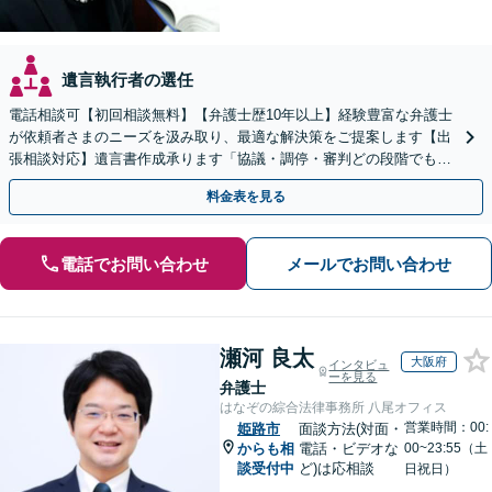
遺言執行者の選任
電話相談可【初回相談無料】【弁護士歴10年以上】経験豊富な弁護士
が依頼者さまのニーズを汲み取り、最適な解決策をご提案します【出
張相談対応】遺言書作成承ります「協議・調停・審判どの段階でも相
談OK」【分割・後払い利用可】【ビデオ面談あり】
料金表を見る
電話でお問い合わせ
メールでお問い合わせ
瀬河 良太
大阪府
インタビュ
ーを見る
弁護士
はなぞの綜合法律事務所 八尾オフィス
営業時間：00:
姫路市
面談方法(対面・
からも相
電話・ビデオな
00~23:55（土
談受付中
ど)は応相談
日祝日）