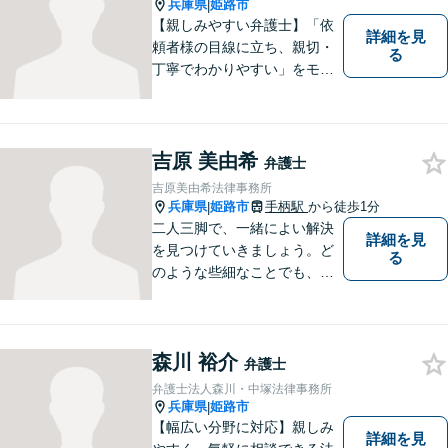
ます。 お気軽にご相談くださ
兵庫県
姫路市
|
い。
【親しみやすい弁護士】「依
詳細を見
頼者様の目線に立ち、親切・
る
丁寧でわかりやすい」をモッ
トーにご相談しやすい雰囲気
作りを心がけております。借
金問題や離婚問題など自分で
はどうにもならないと思える
吉原 美由希
弁護士
事でも、弁護士に相談するこ
吉原美由希法律事務所
とでスムーズな解決に繋がる
兵庫県
姫路市
手柄駅
から徒歩1分
|
ことがあります。
二人三脚で、一緒によい解決
詳細を見
を見つけていきましょう。ど
る
のような些細なことでも、ま
ずはご相談ください。
森川 裕介
弁護士
弁護士法人森川・中塚法律事務所
兵庫県
姫路市
|
【幅広い分野に対応】親しみ
詳細を見