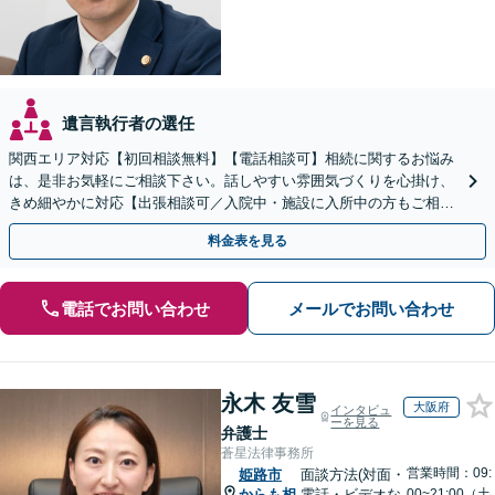
遺言執行者の選任
関西エリア対応【初回相談無料】【電話相談可】相続に関するお悩み
は、是非お気軽にご相談下さい。話しやすい雰囲気づくりを心掛け、
きめ細やかに対応【出張相談可／入院中・施設に入所中の方もご相談
ください】【車いす利用可】
料金表を見る
電話でお問い合わせ
メールでお問い合わせ
永木 友雪
大阪府
インタビュ
ーを見る
弁護士
蒼星法律事務所
営業時間：09:
姫路市
面談方法(対面・
からも相
電話・ビデオな
00~21:00（土