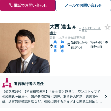
電話でお問い合わせ
メールでお問い合わせ
大西 達也
弁
インタビューを
見る
護士
天野・上垣法律会計事務所
兵
姫
姫路駅
から
営業時間：本
庫
路
|
日定休日
徒歩5分
県
市
遺言執行者の選任
【姫路駅5分】【初回相談無料】「他士業と連携し、ワンストップで
相続問題を解決へ」遺産分割協議・調停、遺留分の問題、遺言書作
成、遺言無効確認訴訟など、相続に関するさまざまな問題に対応して
います。「事業承継もご相談ください」【休日・夜間相談可】