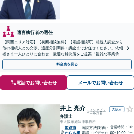
遺言執行者の選任
【関西エリア対応】【初回相談無料】【電話相談可】相続人調査から
他の相続人との交渉、遺産分割調停・訴訟までお任せください。依頼
者さま一人ひとりに合わせ、最適な解決策をご提案「複雑な事業承
継、不動産相続など」【完全個室対応】【休日・夜間相談可】
料金表を見る
電話でお問い合わせ
メールでお問い合わせ
井上 亮介
大阪府
インタビュ
ーを見る
弁護士
東大阪布施法律事務所
営業時間：10:
姫路市
面談方法(対面・
からも相
電話・ビデオな
00~19:00（土