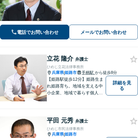
ます。不貞・暴力など離婚原因がない
事案でも離婚成立に至った事案を多数
経験【女性の離婚初回相談無料】交通
事故／借金・債務整理のご相談もお任
せ！
電話でお問い合わせ
メールでお問い合わせ
立花 隆介
弁護士
ひめじ立花法律事務所
兵庫県
姫路市
手柄駅
から徒歩8分
|
【姫路駅徒歩12分】姫路生ま
詳細を見
れ姫路育ち。地域を支える中
る
小企業、地域で暮らす個人に
とって、頼れるパートナーを
目指します。一般民事から企
業法務、刑事事件の被害者救
平田 元秀
済など幅広い問題に積極的に
弁護士
取り組みます。お気軽にご相
ひめじ市民法律事務所
談ください。
兵庫県
姫路市
|