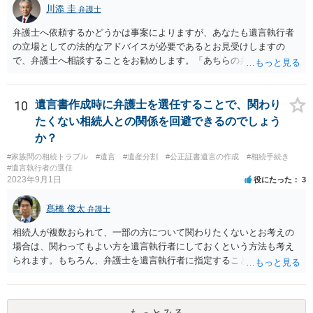
川添 圭
弁護士
弁護士へ依頼するかどうかは事案によりますが、あなたも遺言執行者
の立場としての法的なアドバイスが必要であるとお見受けしますの
で、弁護士へ相談することをお勧めします。「あちらの弁護士」（元
嫁と娘の弁護士のことでしょうか）へ聴いても、自分に有利な主張や
誘導しかしてこないと思います。
10
遺言書作成時に弁護士を選任することで、関わり
たくない相続人との関係を回避できるのでしょう
か？
#家族間の相続トラブル
#遺言
#遺産分割
#公正証書遺言の作成
#相続手続き
#遺言執行者の選任
2023年9月1日
役にたった
3
髙橋 俊太
弁護士
相続人が複数おられて、一部の方について関わりたくないとお考えの
場合は、関わってもよい方を遺言執行者にしておくという方法も考え
られます。もちろん、弁護士を遺言執行者に指定することもできます
が、（関わってもよい）相続人を遺言執行者に指定しておいて、その
方に再委任の権限を付与しておくという方法もあります。 一度、弁護
士に直接ご相談されることをお勧めいたします。