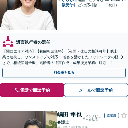
談受付中
ど)は応相談
日祝日）
遺言執行者の選任
【関西エリア対応】【初回相談無料】【夜間・休日の相談可能】他士
業と連携し、ワンストップで対応！ 若さを活かしたフットワークの軽
さで、相続問題全般、高齢者の遺言作成、成年後見業務に対応！！
料金表を見る
電話で面談予約
メールで面談予約
嶋田 隼也
京都府
インタビュ
ーを見る
弁護士
嶋田隼也法律事務所