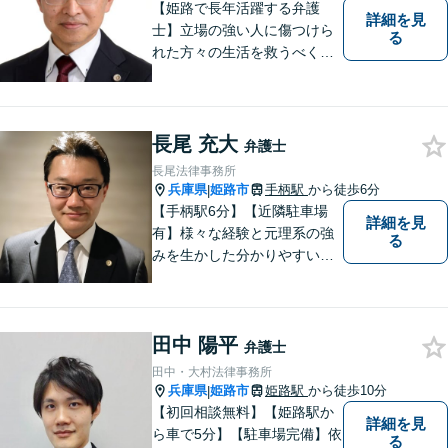
【姫路で長年活躍する弁護
詳細を見
士】立場の強い人に傷つけら
る
れた方々の生活を救うべく、
日々邁進しております。弁護
団事件にも精力的に取り組む
弁護士。お困りごとはなんで
もご相談ください。二人三脚
長尾 充大
弁護士
で平穏な生活を取り戻しまし
長尾法律事務所
ょう。【Zoom・電話相談O
兵庫県
姫路市
手柄駅
から徒歩6分
|
K】
【手柄駅6分】【近隣駐車場
詳細を見
有】様々な経験と元理系の強
る
みを生かした分かりやすい・
丁寧な説明を心がけておりま
す。 言葉だけの説明ではな
く、図や絵を書き、分かりや
田中 陽平
すい例を挙げて説明を行いま
弁護士
す。ぜひご相談ください。
田中・大村法律事務所
兵庫県
姫路市
姫路駅
から徒歩10分
|
【初回相談無料】【姫路駅か
詳細を見
ら車で5分】【駐車場完備】依
る