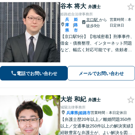
谷本 将大
弁護士
姫路総合法律事務所
兵
姫
京口駅
から
営業時間：本
庫
路
|
日定休日
徒歩9分
県
市
【京口駅9分】【地域密着】刑事事件、
借金・債務整理、インターネット問題
など、幅広く対応可能です。依頼者さ
まが抱える苦悩や苦しみにできる限り
寄り添い、丁寧かつ親身に対応いたし
ます。また、問題となっている背景事
電話でお問い合わせ
メールでお問い合わせ
情にも気を配り、根本的な解決を目指
します。
大岩 和紀
弁護士
城陽法律事務所
兵庫県
姫路市
営業時間：本日定休日
|
【弁護士歴20年以上／離婚問題350件
以上／交通事故250件以上の解決実績】
経験豊富な弁護士が、よい解決を図り