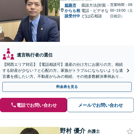
営業時間：09:
姫路市
面談方法(対面・
からも相
電話・ビデオな
00~19:00（土
談受付中
ど)は応相談
日祝日）
遺言執行者の選任
【関西エリア対応】【電話相談可】遺産の分け方にお困りの方。相続
する財産が少ない？と心配の方。家族がトラブルにならないような遺
言書を残したい方。不動産がらみの相続、その他多数解決事例あり。
親身に対応します【夜間・休日面談】【初回相談無料】
料金表を見る
電話でお問い合わせ
メールでお問い合わせ
野村 優介
弁護士