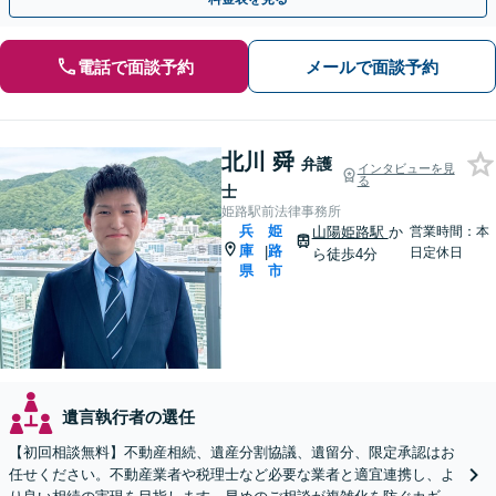
電話で面談予約
メールで面談予約
北川 舜
弁護
インタビューを見
る
士
姫路駅前法律事務所
兵
姫
山陽姫路駅
か
営業時間：本
庫
路
|
日定休日
ら徒歩4分
県
市
遺言執行者の選任
【初回相談無料】不動産相続、遺産分割協議、遺留分、限定承認はお
任せください。不動産業者や税理士など必要な業者と適宜連携し、よ