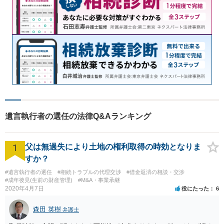
遺言執行者の選任の法律Q&Aランキング
1
父は無過失により土地の権利取得の時効となりま
すか？
#遺言執行者の選任
#相続トラブルの代理交渉
#借金返済の相談・交渉
#成年後見(生前の財産管理)
#M&A・事業承継
2020年4月7日
役にたった
6
森田 英樹
弁護士