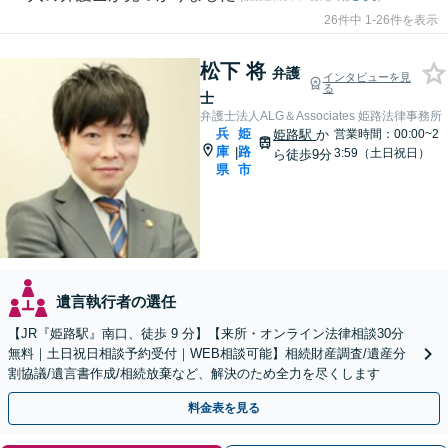
26件中 1-26件を表示
松下 将
弁護
インタビューを見
る
士
弁護士法人ALG＆Associates 姫路法律事務所
兵
姫
姫路駅
か
営業時間：00:00~2
庫
路
|
3:59（土日祝日）
ら徒歩9分
県
市
遺言執行者の選任
【JR『姫路駅』南口、徒歩 9 分】【来所・オンライン法律相談30分
無料｜土日祝日相談予約受付｜WEB相談可能】相続財産調査/遺産分
割協議/遺言書作成/相続放棄など、解決のため全力を尽くします
料金表を見る