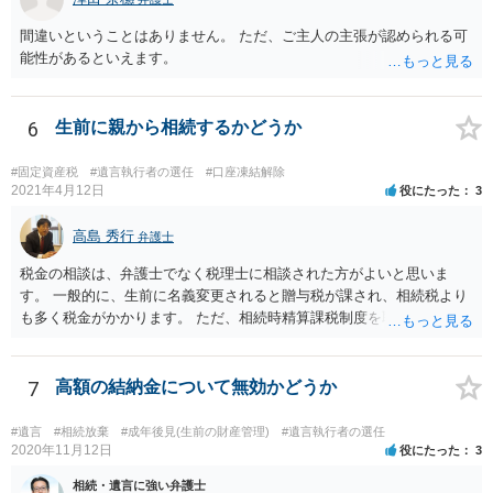
間違いということはありません。 ただ、ご主人の主張が認められる可
能性があるといえます。
6
生前に親から相続するかどうか
#固定資産税
#遺言執行者の選任
#口座凍結解除
2021年4月12日
役にたった
3
高島 秀行
弁護士
税金の相談は、弁護士でなく税理士に相談された方がよいと思いま
す。 一般的に、生前に名義変更されると贈与税が課され、相続税より
も多く税金がかかります。 ただ、相続時精算課税制度を取れば、実質
的に相続税と同等の税金で済む可能性があります。 実際に税理士にど
ういう場合にどれくらい税金がかかるか計算してもらって どういう方
針を取るか決められたらよいと思います。
7
高額の結納金について無効かどうか
#遺言
#相続放棄
#成年後見(生前の財産管理)
#遺言執行者の選任
2020年11月12日
役にたった
3
相続・遺言に強い弁護士