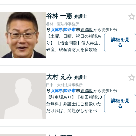
けた事件は依頼者の目線で依
頼者とともに頑張っていきた
谷林 一憲
いと考えています。 お気軽に
弁護士
ご相談ください。
谷林一憲法律事務所
兵庫県
姫路市
姫路駅
から徒歩10分
|
【土曜、日曜、祝日の相談あ
詳細を見
り】 【借金問題】個人再生、
る
破産、破産管財人を多数経
験。 最長２年の分割払いも可
能です。分割払いでも受任後
直ちに受任通知を送付しま
大村 えみ
す。 【交通事故】後遺障害の
弁護士
認定を獲得した事案を多数経
田中・大村法律事務所
験。
兵庫県
姫路市
姫路駅
から徒歩10分
|
【駐車場あり】【初回相談30
詳細を見
分無料】弁護士にご相談いた
る
だければ、問題がしかるべき
方向に向かうよう、全力でサ
ポートさせていただきます。
もし法律問題でお困りでした