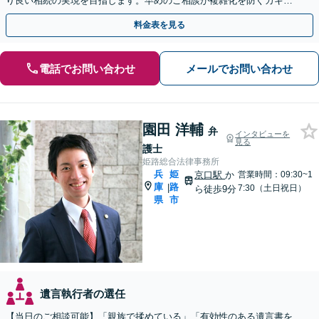
り良い相続の実現を目指します。早めのご相談が複雑化を防ぐカギと
なります【夜間／休日相談可】
料金表を見る
電話でお問い合わせ
メールでお問い合わせ
園田 洋輔
弁
インタビューを
見る
護士
姫路総合法律事務所
兵
姫
京口駅
か
営業時間：09:30~1
庫
路
|
7:30（土日祝日）
ら徒歩9分
県
市
遺言執行者の選任
【当日のご相談可能】「親族で揉めている」「有効性のある遺言書を