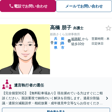
電話でお問い合わせ
メールでお問い合わせ
高橋 朋子
弁護士
姫路さくら法律事務所
兵
姫
姫路駅
から
営業時間：本
庫
路
|
日定休日
徒歩10分
県
市
遺言執行者の選任
【完全個室対応】【無料駐車場あり】現在揉めている方はすぐにご相
談ください。面談重視で納得のいく解決を目指します。遺産分割協
議・遺留分減殺請求・相続放棄・成年後見申立等ならお任せくださ
い。まずは事務所での面談にお越しください。
料金表を見る