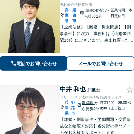
野村優介法律事務所
兵
姫
山陽姫路駅
か
営業時間：本
庫
路
|
日定休日
ら徒歩1分
県
市
【企業法務】【離婚・男女問題】【刑
事事件】に注力。事務所は【山陽姫路
駅1分】にございます。生まれ育った故
郷であることから、姫路エリア・播磨
地域の皆様の困りごとを解決していき
たいと考えています。【電話相談可
電話でお問い合わせ
メールでお問い合わせ
能】お気軽にご相談ください。
中井 和也
弁護士
ベリーベスト法律事務所 姫路オフィス
兵
姫
姫路駅
か
営業時間：09:30~1
庫
路
|
8:00（土日祝日）
ら徒歩4分
県
市
【離婚・刑事事件・労働問題・交通事
故など幅広く対応】各分野の専門チー
ムがお客様をサポートします。