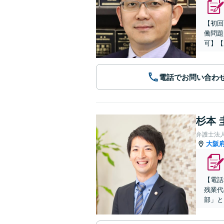
【初回
働問題
可】【
電話でお問い合わ
杉本 
弁護士法
大阪
【電話
残業代
部」と