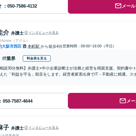
せ
メール
圭介
弁護士
インタビューを見る
Acrew（アクル）
府
大阪市西区
本町駅
から徒歩4分
営業時間：09:00~18:00（平日）
|
IT業界
料金表を見る
相談30分無料】弁護士×中小企業診断士が法務と経営を両面支援。契約書や
えた「利益を守る」助言をします。経営者家系出身でIT・不動産に精通。ス
メー
麻子
弁護士
インタビューを見る
り法律事務所