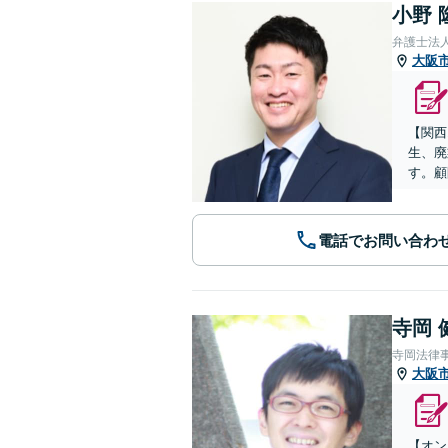
小野 
弁護士法
大阪
【関西
生、廃
す。顧
電話でお問い合わ
寺岡 
寺岡法律
大阪
【オン