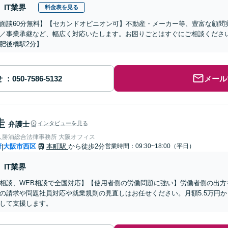
IT業界
料金表を見る
面談60分無料】【セカンドオピニオン可】不動産・メーカー等、豊富な顧問
／事業承継など、幅広く対応いたします。お困りごとはすぐにご相談くださ
肥後橋駅2分】
せ
メール
圭
弁護士
インタビューを見る
人勝浦総合法律事務所 大阪オフィス
府
大阪市西区
本町駅
から徒歩2分
営業時間：09:30~18:00（平日）
|
IT業界
相談、WEB相談で全国対応】【使用者側の労働問題に強い】労働者側の出方
の請求や問題社員対応や就業規則の見直しはお任せください。月額5.5万円
して支援します。