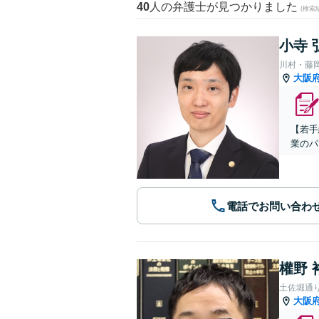
40
人の弁護士が見つかりました
(検索
小寺 
川村・藤
大阪
【若手
業のパ
電話でお問い合わ
權野 
土佐堀通
大阪