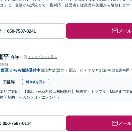
コミに、交渉から訴訟まで一貫対応｜経営者と従業員を矢面から解放します
せ
メール
龍平
弁護士
インタビューを見る
事務所
市西区
からも相談受付中
面談方法(対面・電話・ビデオなど)は応相談
営業時間：0
IT業界
料金表を見る
エリア対応】【電話・web面談は初回無料】契約書・トラブル・M&Aまで
顧問契約・セカンドオピニオン可）
メール