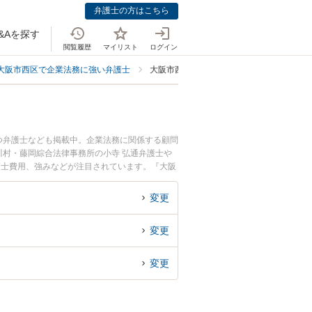
弁護士の方はこちら
&Aを探す
閲覧履歴
マイリスト
ログイン
大阪市西区で企業法務に強い弁護士
大阪市西区でIT業界に強い弁護士
つ弁護士なども掲載中。企業法務に関係する顧問
村・藤岡綜合法律事務所の小寺 弘通弁護士や
護士費用、強みなどが注目されています。『大阪
士を検索したい』『初回相談無料でIT業界を法
変更
変更
変更