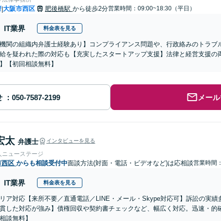
府
大阪市西区
肥後橋駅
から徒歩2分
営業時間：09:00~18:30（平日）
|
IT業界
料金表を見る
機関の組織内弁護士経験あり】コンプライアンス問題や、行政絡みのトラブ
給を疑われた際の対応も【充実したスタートアップ支援】法律と経営支援の
】【初回相談無料】
せ
メール
宏太
弁護士
インタビューを見る
人ニューステージ
市西区
からも相談受付中
面談方法(対面・電話・ビデオなど)は応相談
営業時間：0
IT業界
料金表を見る
リア対応【来所不要／直通電話／LINE・メール・Skype対応可】訴訟の実
貫した対応が強み】債権回収や契約書チェックなど、幅広く対応。迅速・的
相談無料】