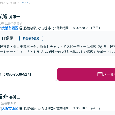
結果について詳しくは
こちら
)
弘通
弁護士
岡綜合法律事務所
府
大阪市西区
肥後橋駅
から徒歩1分
営業時間：09:00~20:00（平日）
|
IT業界
料金表を見る
経営者・個人事業主を全力応援】チャットでスピーディーに相談できる、経
ートナーとして、法的トラブルの予防から経営の悩みまで幅広くサポートし
せ
メール
裕介
弁護士
り法律事務所
府
大阪市西区
肥後橋駅
から徒歩2分
営業時間：09:00~18:30（平日）
|