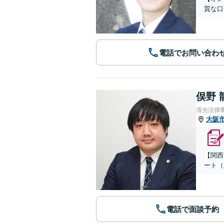
質な口
電話でお問い合わ
俣野 
清光法律
大阪
【関西
ート（
電話で面談予約