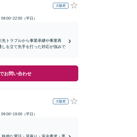
大阪府
9:00~22:00（平日）
引先トラブルから事業承継や事業再
通しを立て先手を打った対応が強みで
でお問い合わせ
大阪府
9:00~19:00（平日）
】執拗な電話・居座り・返金要求・悪