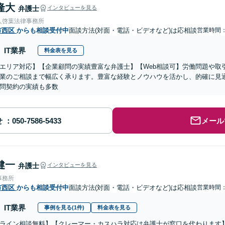
隆大
弁護士
インタビューを見る
人啓葉法律事務所
市西区
からも相談受付中
面談方法(対面・電話・ビデオなど)は応相談
営業時間：0
IT業界
料金表を見る
エリア対応】【企業顧問の実績豊富な弁護士】【Web相談可】労働問題や取
業のご相談まで幅広く承ります。豊富な経験とノウハウを活かし、的確に見
問契約の実績も多数
せ
メール
健一
弁護士
インタビューを見る
事務所
市西区
からも相談受付中
面談方法(対面・電話・ビデオなど)は応相談
営業時間：0
IT業界
事例を見る(1件)
料金表を見る
ライン相談無料】【クレーマー・カスハラ対応は弁護士が窓口を代わります