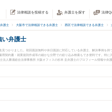
法律相談を投稿する
弁護士を探す
法律Q
弁護士
大阪市で法律相談できる弁護士
西区で法律相談できる弁護士
強い弁護士
40名見つかりました。初回面談無料や休日面談に対応している弁護士、解決事例を持
雇用契約書・就業規則作成等の細かな分野での絞り込み検索もでき便利です。特に川
護士法人勝浦総合法律事務所 大阪オフィスの杉本 圭弁護士のプロフィール情報や弁
ルを今すぐに弁護士に相談したい』『IT業界のトラブル解決の実績豊富な近くの弁護
したい』などでお困りの相談者さんにおすすめです。