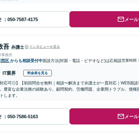
せ
メール
敬吾
弁護士
インタビューを見る
律事務所
市西区
からも相談受付中
面談方法(対面・電話・ビデオなど)は応相談
営業時間：0
IT業界
料金表を見る
対応可◎】【初回問合せ無料｜相談〜解決まで弁護士が一貫対応｜WEB面談
。豊富な企業法務の経験あり。顧問契約、労働問題、企業間トラブル、債権
トします。
せ
メール