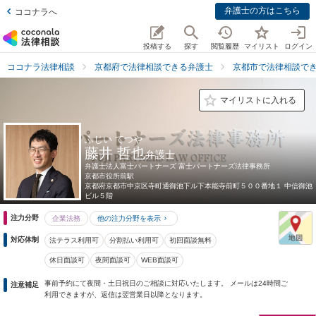
弁護士の方はこちら
ココナラへ
投稿する
探す
閲覧履歴
マイリスト
ログイン
ココナラ法律相談
京都府で法律相談できる弁護士
京都市で法律相談で
マイリストに入れる
ふじい てつや
藤井 哲也
弁護士
弁護士法人富士パートナーズ 富士パートナーズ法律事務所
京都市役所前駅
京都府
京都市中京区寺町通御池下ル下本能寺前町５００番地１ 中信御池
ビル５階
注力分野
企業法務
他の注力分野を表示
対応体制
法テラス利用可
分割払い利用可
初回面談無料
休日面談可
夜間面談可
WEB面談可
事前予約にて夜間・土日祝日のご相談に対応いたします。 メールは24時間ご
注意補足
利用できますが、返信は翌営業日以降となります。