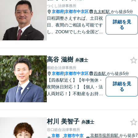
業者様にも広く対応しており
つくし法律事務所
ます。お気軽にご相談くださ
京都府
京都市中京区
丸太町駅
から徒歩5分
|
い。
日程調整さえすれば、土日祝
詳細を見
日、夜間のご相談も可能です
る
し、ZOOMでしたら全国どこ
でもご相談可能です。私が行
けないところでも、全国どこ
でも大抵は他の弁護士をご紹
高谷 滋樹
介できます。
弁護士
都総合法律事務所
京都府
京都市中京区
四条駅
から徒歩5分
|
【四条駅近く】【年中無休・
詳細を見
夜間休日対応！】【個人・法
る
人両対応！】不動産をお持ち
の方も、宅建資格者の弊所に
御相談ください！【LINE・Zo
om・オンライン相談に対応】
村川 美智子
【24時間予約受付】【出張相
弁護士
談可能】【弁護士保険（特
谷口総合法律事務所
約）全社対応いたします】
京都市役所前駅
から徒歩7
京都
京都市中京