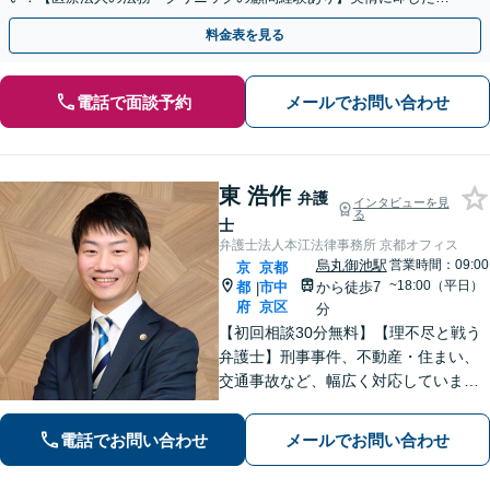
ドバイスで、納得のできるトラブルの解決を目指します。
料金表を見る
電話で面談予約
メールでお問い合わせ
東 浩作
弁護
インタビューを見
る
士
弁護士法人本江法律事務所 京都オフィス
烏丸御池駅
営業時間：09:00
京
京都
~18:00（平日）
都
市中
から徒歩7
|
府
京区
分
【初回相談30分無料】【理不尽と戦う
弁護士】刑事事件、不動産・住まい、
交通事故など、幅広く対応していま
す。困難な事件でも粘り強く立ち向か
い、最善の結果を目指します。お困り
電話でお問い合わせ
メールでお問い合わせ
の場合は、お気軽に弁護士にご相談く
ださい。【電話・メール・WEB相談