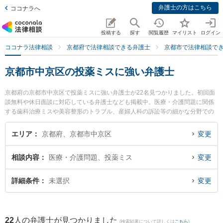
弁護士の方はこちら
ココナラへ
投稿する
探す
閲覧履歴
マイリスト
ログイン
ココナラ法律相談
京都府で法律相談できる弁護士
京都市で法律相談で
京都市中京区の投薬ミスに強い弁護士
京都府の京都市中京区で投薬ミスに強い弁護士が22名見つかりました。初回面
談無料や休日面談に対応している弁護士なども掲載中。医療・介護問題に関係
する歯科治療ミスや美容整形のトラブル、産婦人科の訴訟等の細かな分野での
絞り込み検索もでき便利です。特にアクシス法律事務所の大澤 祐紀弁護士や弁
護士法人本江法律事務所 京都オフィスの東 浩作弁護士、弁護士法人富士パート
エリア
京都府、京都市中京区
変更
ナーズ 富士パートナーズ法律事務所の宮田 聖也弁護士のプロフィール情報や弁
護士費用、強みなどが注目されています。『京都市中京区で土日や夜間に発生
相談内容
医療・介護問題、投薬ミス
変更
した投薬ミスのトラブルを今すぐに弁護士に相談したい』『投薬ミスのトラブ
ル解決の実績豊富な近くの弁護士を検索したい』『初回相談無料で投薬ミスを
法律相談できる京都市中京区内の弁護士に相談予約したい』などでお困りの相
詳細条件
未選択
変更
談者さんにおすすめです。
22
人の弁護士が見つかりました
(検索結果について詳しくは
こちら
)