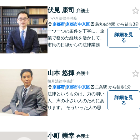
おります。 ぜひお話をお聞か
せください。
伏見 康司
弁護士
けやき法律事務所
京都府
京都市中京区
烏丸御池駅
から徒歩3分
|
一つ一つの案件を丁寧に。企
詳細を見
業で務めた経験を活かして、
る
市民の目線からの法律業務を
心がけています。
山本 悠揮
弁護士
桜月法律事務所
京都府
京都市中京区
二条駅
から徒歩1分
|
法律というものは、力の弱い
詳細を見
人、声の小さい人のためにあ
る
ります。 そういった人の思い
に真摯に耳を傾けて、「相談
してよかった」「頼んでよか
った」と思って頂ける解決を
小町 崇幸
目指します。
弁護士