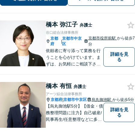
望をお聞かせください【休日・夜間相
談可】
橋本 弥江子
弁護士
谷口総合法律事務所
京都市役所前駅
から徒歩7
京都
京都市中京
|
府
区
分
依頼者に寄り添って業務を行
詳細を見
うことを心がけています。ま
る
ずは、お気軽にご相談下さ
い。
橋本 有恒
弁護士
アーツ綜合法律事務所
京都府
京都市中京区
烏丸御池駅
から徒歩5分
|
【烏丸御池駅5分】【借金・債
詳細を見
務整理問題に注力】自己破産/
る
民事再生/任意整理などに多数
の解決実績があります！「相
談者の心に寄り添い、ともに