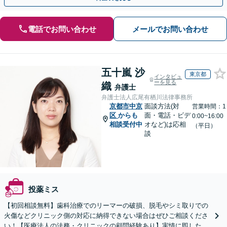
電話でお問い合わせ
メールでお問い合わせ
五十嵐 沙
東京都
インタビュ
ーを見る
織
弁護士
弁護士法人広尾有栖川法律事務所
京都市中京
面談方法(対
営業時間：1
区
からも
面・電話・ビデ
0:00~16:00
相談受付中
オなど)は応相
（平日）
談
投薬ミス
【初回相談無料】歯科治療でのリーマーの破損、脱毛やシミ取りでの
火傷などクリニック側の対応に納得できない場合はぜひご相談くださ
い！【医療法人の法務・クリニックの顧問経験あり】実情に即したア