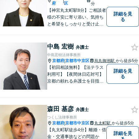
|
府
区
分
【神宮丸太町駅8分】ご相談者
詳細を見
様の不安に寄り添い、気持ち
る
と希望をしっかりと受け止め
ます。解決の道筋を丁寧に示
し、納得と安心につながるよ
う真摯にサポートします。ど
中島 宏樹
弁護士
うぞお気軽にお話しくださ
中島宏樹法律事務所
い。【完全個室で相談可】
京都府
京都市中京区
烏丸御池駅
から徒歩5分
|
【地域密着型の法律事務所】
【初回相談無料】【法テラス
詳細を見
利用可】【夜間休日応対可】
る
京都の頼れる弁護士を目指し
ています。目線は低く、志は
高くをモットーに豊富な知識
と経験であなたの声を形にし
森田 基彦
ます。
弁護士
つくし法律事務所
京都府
京都市中京区
丸太町駅
から徒歩5分
|
【丸太町駅徒歩4分】離婚・借
詳細を見
金・交通事故などの問題か
る