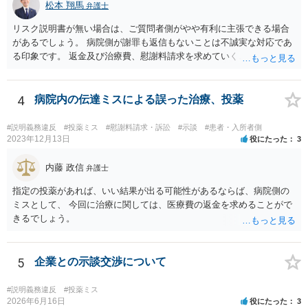
松本 翔馬
弁護士
リスク説明書が無い場合は、ご質問者側がやや有利に主張できる場合
があるでしょう。 病院側が謝罪も返信もないことは不誠実な対応であ
る印象です。 返金及び治療費、慰謝料請求を求めていくことになるか
と思います。 ご自身で内容証明を出すこともあり得ますが、弁護士が
代理人として病院側との交渉窓口となることも方法の一つです。 ご自
身で内容証明を出される場合、書面にご質問者の不利になる事情を記
4
病院内の伝達ミスによる誤った治療、投薬
載した場合はそれ以降の交渉ハードルが上がってしまうため慎重に検
討されるとよいでしょう。
#説明義務違反
#投薬ミス
#慰謝料請求・訴訟
#示談
#患者・入所者側
2023年12月13日
役にたった
3
内藤 政信
弁護士
指定の投薬があれば、いい結果が出る可能性があるならば、病院側の
ミスとして、 今回に治療に関しては、医療費の返金を求めることがで
きるでしょう。
5
企業との示談交渉について
#説明義務違反
#投薬ミス
2026年6月16日
役にたった
3