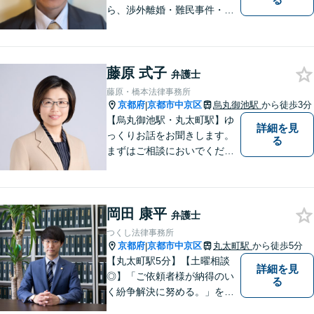
ら、渉外離婚・難民事件・医
療事故などの特殊な事案もご
相談ください。問題が大きく
なってしまう前のご相談をお
藤原 式子
待ちしています。
弁護士
藤原・橋本法律事務所
京都府
京都市中京区
烏丸御池駅
から徒歩3分
|
【烏丸御池駅・丸太町駅】ゆ
詳細を見
っくりお話をお聞きします。
る
まずはご相談においでくださ
い。
岡田 康平
弁護士
つくし法律事務所
京都府
京都市中京区
丸太町駅
から徒歩5分
|
【丸太町駅5分】【土曜相談
詳細を見
◎】「ご依頼者様が納得のい
る
く紛争解決に努める。」をモ
ットーに、一つ一つの事件に