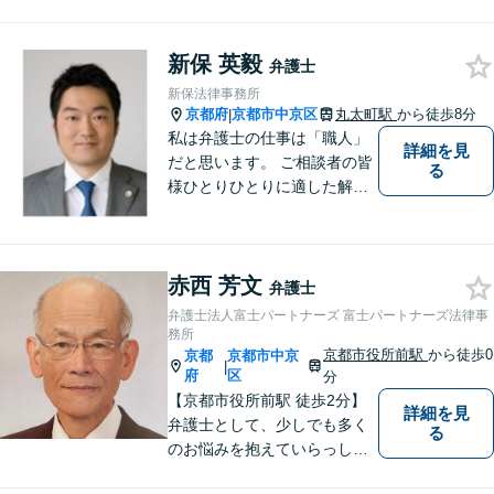
丁寧に取り組みます。離婚・
相続問題や不動産関連の問
新保 英毅
題、中小企業関連法務で多数
弁護士
実績ございます。ぜひ皆様の
新保法律事務所
お悩みをお聞かせください。
京都府
京都市中京区
丸太町駅
から徒歩8分
|
私は弁護士の仕事は「職人」
詳細を見
だと思います。 ご相談者の皆
る
様ひとりひとりに適した解決
策を模索し、オーダーメード
のリーガルサービスをご提供
いたします。
赤西 芳文
弁護士
弁護士法人富士パートナーズ 富士パートナーズ法律事
務所
京都市役所前駅
から徒歩0
京都
京都市中京
|
府
区
分
【京都市役所前駅 徒歩2分】
詳細を見
弁護士として、少しでも多く
る
のお悩みを抱えていらっしゃ
る方の力になりたいと考えて