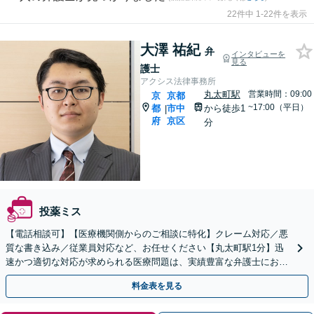
22件中 1-22件を表示
大澤 祐紀
弁
インタビューを
見る
護士
アクシス法律事務所
丸太町駅
営業時間：09:00
京
京都
~17:00（平日）
都
市中
から徒歩1
|
府
京区
分
投薬ミス
【電話相談可】【医療機関側からのご相談に特化】クレーム対応／悪
質な書き込み／従業員対応など、お任せください【丸太町駅1分】迅
速かつ適切な対応が求められる医療問題は、実績豊富な弁護士にお任
せください【休日面談可】【平日夜間対応】
料金表を見る