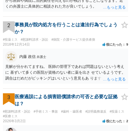
から医師や病院に法的責任を問えるのか検討することになります。近
くの弁護士に具体的に相談された方が良いでしょう。
2
事務員が院内処方を行うことは違法行為でしょう
か？
#投薬ミス
#慰謝料請求・訴訟
#病院・介護サービス提供者側
2018年12月14日
役にたった
9
内藤 政信
弁護士
見解が分かれてますね。 医師の管理下であれば問題はないという考え
に 基ずいて多くの医院が資格のない者に薬を出さ せているようです。
調合はだめだがピッキングはいいという意見もあ りますね。 また患者
の負担軽減のために、薬剤師なく院内 処方を積極的に進めてる医者も
いますね。 院外とではかなり金額が低くなるようです。 したがって、
違法とは断じきれないですね。 あなたが罪になることは、まったくあ
3
医療過誤による損害賠償請求の可否と必要な証拠
りません。 やめるなら、２週間ルールにのっとってやめたほう がいい
は？
でしょう。
#慰謝料請求・訴訟
#手術ミス・事故
#歯科・歯医者
#説明義務違反
#投薬ミス
#医療ミス
2026年3月2日
役にたった
2