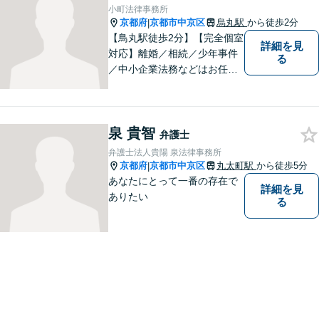
小町法律事務所
京都府
京都市中京区
烏丸駅
から徒歩2分
|
【鳥丸駅徒歩2分】【完全個室
詳細を見
対応】離婚／相続／少年事件
る
／中小企業法務などはお任せ
ください。相談者様の状況を
的確に把握し、個々に寄り添
った対応をいたします。まず
泉 貴智
はお気軽にご相談ください！
弁護士
【近隣駐車場あり】
弁護士法人貴陽 泉法律事務所
京都府
京都市中京区
丸太町駅
から徒歩5分
|
あなたにとって一番の存在で
詳細を見
ありたい
る