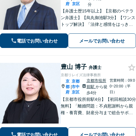
府
京区
分
【弁護士歴15年以上】【京都のベテラ
ン弁護士】【烏丸御池駅3分】【ワンス
トップ解決】「法律と感情をはっきり
分けたスタイル」で問題解決へ。離婚
問題、新型コロナが原因の借金、不動
電話でお問い合わせ
メールでお問い合わせ
産問題なども幅広く対応【女性弁護士
も在籍】【初回相談30分無料】
豊山 博子
弁護士
京都リレイズ法律事務所
京都市役所
営業時間：09:0
京
京都
0~20:00（平
都
市中
前駅
から徒
|
府
京区
日）
歩4分
【京都市役所前駅4分】【初回相談30分
無料】「離婚問題：不貞慰謝料から親
権・養育費、財産分与まで総合サポー
ト」「法人破産：会社の状況に応じた
最適な手続きをご提案」おひとりで抱
えて諦める前に、まずはあなたのご希
電話でお問い合わせ
メールでお問い合わせ