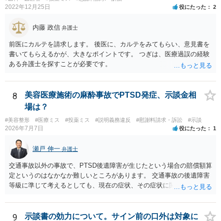
2022年12月25日
役にたった
2
内藤 政信
弁護士
前医にカルテを請求します。 後医に、カルテをみてもらい、意見書を
書いてもらえるかが、大きなポイントです。 つぎは、医療過誤の経験
ある弁護士を探すことが必要です。
8
美容医療施術の麻酔事故でPTSD発症、示談金相
場は？
#美容整形
#医療ミス
#投薬ミス
#説明義務違反
#慰謝料請求・訴訟
#示談
2026年7月7日
役にたった
1
瀬戸 伸一
弁護士
交通事故以外の事故で、PTSD後遺障害が生じたという場合の賠償額算
定というのはなかなか難しいところがあります。 交通事故の後遺障害
等級に準じて考えるとしても、現在の症状、その症状に関する医療記
録、質問者様の事故前の年収額等の記録がないとなかなか判断でき
ず、あっても、一定の検討をしないと算定は難しいと思いますので、
一般的には無料相談で確度の高い回答は得られないと思われます。 現
9
示談書の効力について。サイン前の口外は対象に