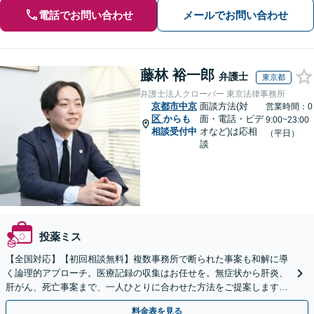
電話でお問い合わせ
メールでお問い合わせ
藤林 裕一郎
弁護士
東京都
弁護士法人クローバー 東京法律事務所
京都市中京
面談方法(対
営業時間：0
区
からも
面・電話・ビデ
9:00~23:00
相談受付中
オなど)は応相
（平日）
談
投薬ミス
【全国対応】【初回相談無料】複数事務所で断られた事案も和解に導
く論理的アプローチ。医療記録の収集はお任せを。無症状から肝炎、
肝がん、死亡事案まで、一人ひとりに合わせた方法をご提案します。
手続きの負担を減らし、権利を守ります。
料金表を見る