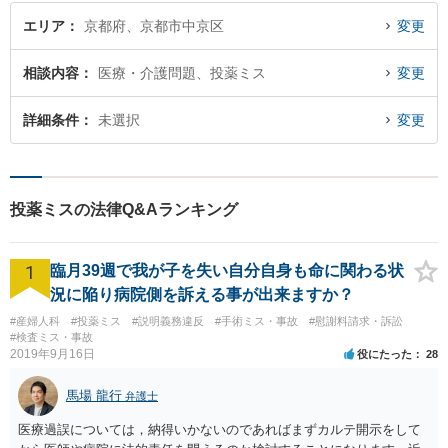
エリア
京都府、京都市中京区
変更
相談内容
医療・介護問題、投薬ミス
変更
詳細条件
未選択
変更
投薬ミスの法律Q&Aランキング
1
臨月39週で我が子を失い自分自身も命に関わる状
況に陥り病院側を訴える事が出来ますか？
#産婦人科
#投薬ミス
#説明義務違反
#手術ミス・事故
#慰謝料請求・訴訟
#検査ミス・事故
2019年9月16日
役にたった
28
馬場 龍行
弁護士
医療過誤については，納得いかないのであればまずカルテ開示をして