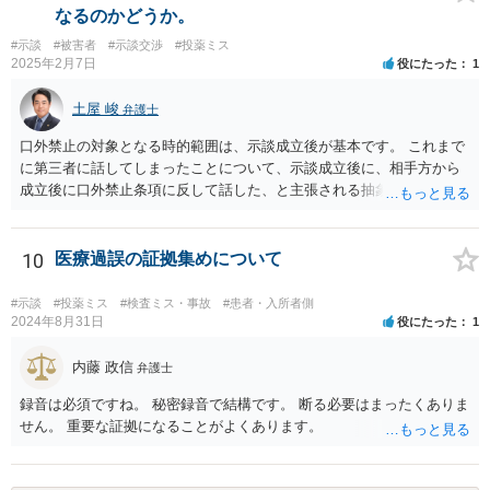
在の提案額で不満という場合、一般的には弁護士に依頼をして訴訟と
なるのかどうか。
いう手続きをとったほうが、時間と手間はかかりますが、賠償額は多
#示談
#被害者
#示談交渉
#投薬ミス
くなる傾向にありますので、お近くの弁護士に依頼をするとよいと思
2025年2月7日
役にたった
1
われます。
土屋 峻
弁護士
口外禁止の対象となる時的範囲は、示談成立後が基本です。 これまで
に第三者に話してしまったことについて、示談成立後に、相手方から
成立後に口外禁止条項に反して話した、と主張される抽象的な可能性
はありますが、立証困難でしょう。
10
医療過誤の証拠集めについて
#示談
#投薬ミス
#検査ミス・事故
#患者・入所者側
2024年8月31日
役にたった
1
内藤 政信
弁護士
録音は必須ですね。 秘密録音で結構です。 断る必要はまったくありま
せん。 重要な証拠になることがよくあります。