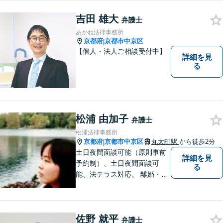
ベストを尽くすこと」のモッ
吉田 雄大
トーを胸に、お客様との信頼
弁護士
関係を大切にした弁護を行い
あかね法律事務所
ます。【初回相談無料】
京都府
京都市中京区
|
【個人・法人ご相談受付中】
詳細を見
る
松浦 由加子
弁護士
松浦法律事務所
京都府
京都市中京区
丸太町駅
から徒歩2分
|
土日夜間面談可能（原則事前
詳細を見
予約制）、土日夜間面談可
る
能、法テラス対応。 離婚・借
金（破産、個人再生等）・遺
産分割など個人の方のご相談
のほか、契約トラブルや雇用
佐野 就平
問題・クレーマー対応など事
弁護士