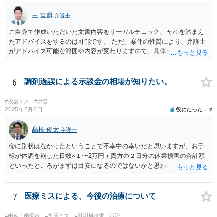
王 宣麟
弁護士
ご自身で作成いただいた文書内容をリーガルチェック、それを踏まえ
たアドバイスをするのは可能です。 ただ、案件の性質により、弁護士
がアドバイス可能な範囲や内容が変わりますので、具体的な状況と共
にお問合せください（弁護士費用も個別にお答えすること可能で
す）。
6
調剤過誤による示談金の相場が知りたい。
#投薬ミス
#示談
2025年2月8日
役にたった
2
髙橋 俊太
弁護士
命に別状はなかったということで不幸中の幸いだと思いますが、お子
様が体調を崩した日数×１〜2万円＋貴方の２日分の休業損害の合計額
といったところがまずは目安になるのではないかと思われます。
7
医療ミスによる、今後の治療について
#歯科・歯医者
#投薬ミス
#慰謝料請求・訴訟