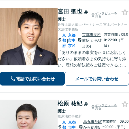
可】
宮田 聖也
弁
インタビューを
見る
護士
弁護士法人富士パートナーズ 富士パートナー
ズ法律事務所
京都市役所
営業時間：09:0
京
京都
0~22:00（平
都
市中
前駅
から徒
|
府
京区
日）
歩0分
「ありのままの事実を正直にお話しく
ださい」依頼者さまの気持ちに寄り添
い、理想の解決策をご提案できるよう
尽力します【交通事故事件の実績豊
富】【賠償金が2倍に増額した事例あ
電話でお問い合わせ
メールでお問い合わせ
り】依頼者さまに代わってさまざまな
角度から示談の提案／利益最大化を目
指す
松原 祐紀
弁
インタビューを
見る
護士
松原法律事務所
烏丸御池駅
営業時間：09:00
京
京都
~20:00（平日）
都
市中
から徒歩5
|