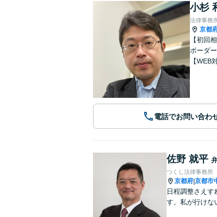
小杉 
法律事務
京都
【初回相
ボーダー
【WEB
電話でお問い合わ
佐野 就平
つくし法律事務所
京都府
京都市
|
日程調整さえす
す。私が行けな