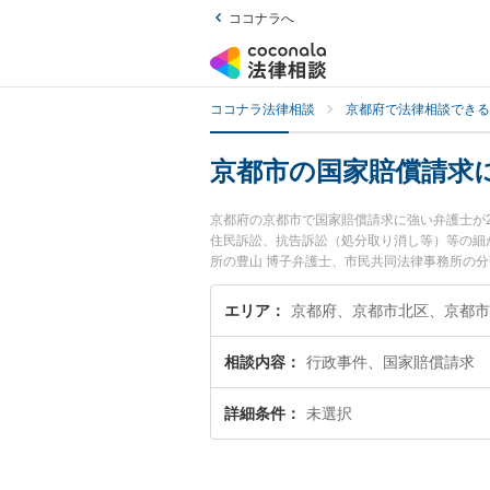
ココナラへ
ココナラ法律相談
京都府で法律相談できる
京都市の国家賠償請求
京都府の京都市で国家賠償請求に強い弁護士が
住民訴訟、抗告訴訟（処分取り消し等）等の細
所の豊山 博子弁護士、市民共同法律事務所の
トラブルを今すぐに弁護士に相談したい』『国
護士に相談予約したい』などでお困りの相談者
エリア
相談内容
行政事件、国家賠償請求
詳細条件
未選択