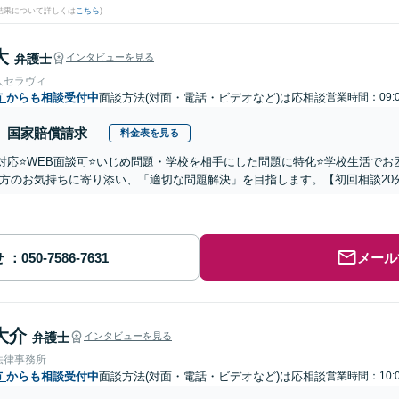
結果について詳しくは
こちら
)
大
弁護士
インタビューを見る
人セラヴィ
市
からも相談受付中
面談方法(対面・電話・ビデオなど)は応相談
営業時間：09:
国家賠償請求
料金表を見る
国対応⭐️WEB面談可⭐️いじめ問題・学校を相手にした問題に特化⭐️学校生活
方のお気持ちに寄り添い、「適切な問題解決」を目指します。【初回相談20
せ
メール
大介
弁護士
インタビューを見る
法律事務所
市
からも相談受付中
面談方法(対面・電話・ビデオなど)は応相談
営業時間：10: