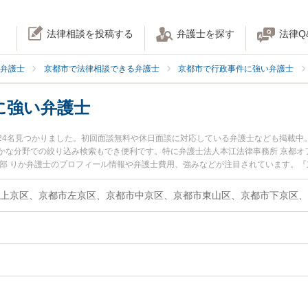
法律相談を投稿する
弁護士を探す
法律Q
弁護士
京都市で法律相談できる弁護士
京都市で行政事件に強い弁護士
に強い弁護士
24名見つかりました。初回面談無料や休日面談に対応している弁護士なども掲載中
かな分野での絞り込み検索もでき便利です。特に弁護士法人本江法律事務所 京都オ
分部 りか弁護士のプロフィール情報や弁護士費用、強みなどが注目されています。
家賠償請求のトラブル解決の実績豊富な近くの弁護士を検索したい』『初回相談無
さんにおすすめです。