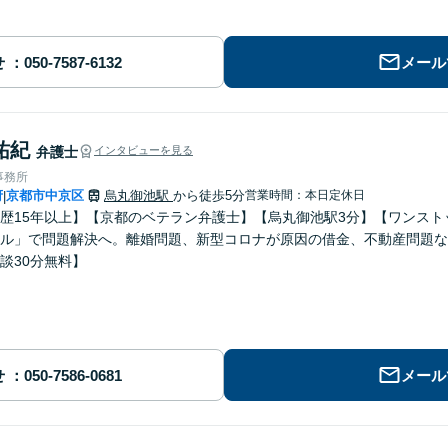
せ
メール
祐紀
弁護士
インタビューを見る
事務所
府
京都市中京区
烏丸御池駅
から徒歩5分
営業時間：本日定休日
|
歴15年以上】【京都のベテラン弁護士】【烏丸御池駅3分】【ワンス
ル」で問題解決へ。離婚問題、新型コロナが原因の借金、不動産問題な
談30分無料】
せ
メール