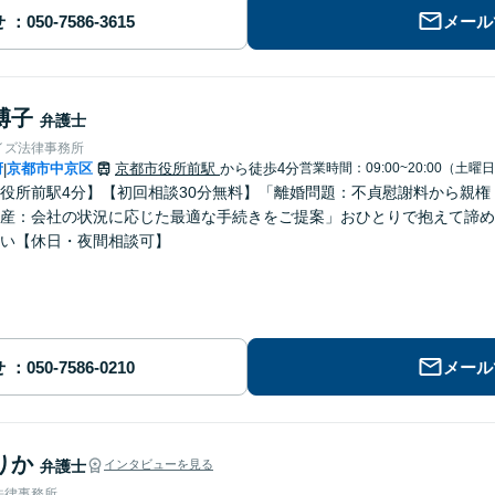
せ
メール
博子
弁護士
イズ法律事務所
府
京都市中京区
京都市役所前駅
から徒歩4分
営業時間：09:00~20:00（土曜
|
役所前駅4分】【初回相談30分無料】「離婚問題：不貞慰謝料から親
産：会社の状況に応じた最適な手続きをご提案」おひとりで抱えて諦め
い【休日・夜間相談可】
せ
メール
りか
弁護士
インタビューを見る
法律事務所