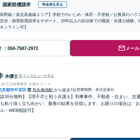
国家賠償請求
料金表を見る
高野線／泉北高速線エリア】学校でのいじめ・体罰・不登校／公務員のハラ
交渉・損害賠償請求をサポート。10年以上の自治体での職員・弁護士経験。
オンライン可】
せ
メール
作
弁護士
インタビューを見る
人本江法律事務所 京都オフィス
府
京都市中京区
烏丸御池駅
から徒歩7分
営業時間：本日定休日
|
談30分無料】【理不尽と戦う弁護士】刑事事件、不動産・住まい、交
も粘り強く立ち向かい、最善の結果を目指します。お困りの場合は、お
ル・WEB相談可】