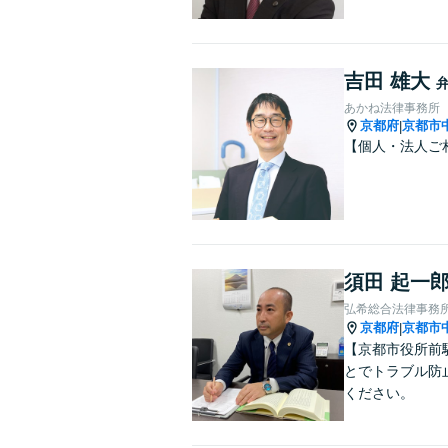
吉田 雄大
あかね法律事務所
京都府
京都市
|
【個人・法人ご
須田 起一
弘希総合法律事務
京都府
京都市
|
【京都市役所前
とでトラブル防
ください。