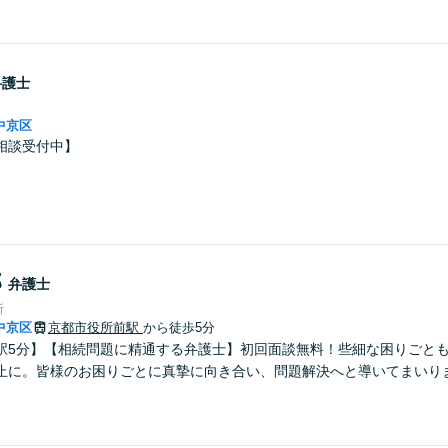
弁護士
中京区
相談受付中】
郎
弁護士
所
中京区
京都市役所前駅
から徒歩5分
駅5分】【相続問題に精通する弁護士】初回面談無料！些細な困りごと
止に。皆様のお困りごとに真摯に向き合い、問題解決へと導いてまいり