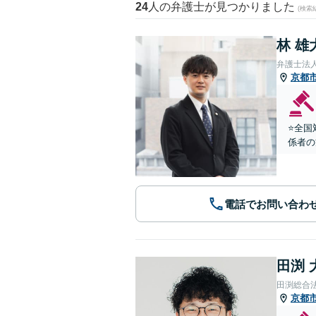
24
人の弁護士が見つかりました
(検索
林 雄
弁護士法
京都
⭐️全
係者の
電話でお問い合わ
田渕 
田渕総合
京都