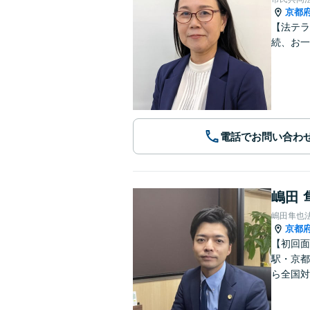
京都
【法テラ
続、お一
電話でお問い合わ
嶋田 
嶋田隼也
京都
【初回面
駅・京都
ら全国対