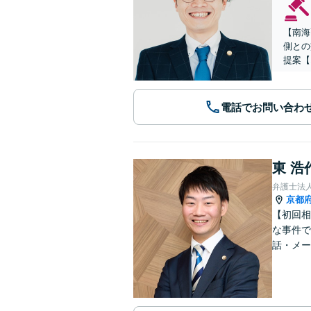
【南海
側との
提案【
電話でお問い合わ
東 浩
弁護士法
京都
【初回相
な事件で
話・メー