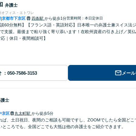
和
弁護士
所オフィス・エトワレ
府
京都市下京区
四条駅
から徒歩1分
営業時間：本日定休日
|
談60分無料】【フランス語・英語対応】日本唯一の弁護士兼スイス法
で支援。最後まで粘り強く寄り添います！在欧州資産の引き上げ／英仏
対応｜休日・夜間相談可】
せ
メール
弁護士
中京区
丸太町駅
から徒歩5分
れば、土日祝日、夜間のご相談も可能ですし、ZOOMでしたら全国どこ
いところでも、全国どこでも大抵は他の弁護士をご紹介できます。