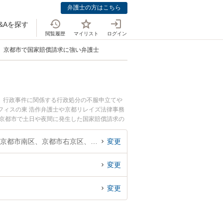
弁護士の方はこちら
&Aを探す
閲覧履歴
マイリスト
ログイン
京都市で国家賠償請求に強い弁護士
。行政事件に関係する行政処分の不服申立てや
フィスの東 浩作弁護士や京都リレイズ法律事務
『京都市で土日や夜間に発生した国家賠償請求の
料で国家賠償請求を法律相談できる京都市内の弁
京都府、京都市北区、京都市上京区、京都市左京区、京都市中京区、京都市東山区、京都市下京区、京都市南区、京都市右京区、京都市伏見区、京都市山科区、京都市西京区
変更
変更
変更