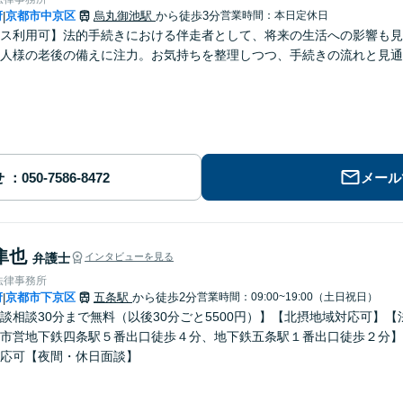
府
京都市中京区
烏丸御池駅
から徒歩3分
営業時間：本日定休日
|
ス利用可】法的手続きにおける伴走者として、将来の生活への影響も見
人様の老後の備えに注力。お気持ちを整理しつつ、手続きの流れと見通
せ
メール
隼也
弁護士
インタビューを見る
法律事務所
府
京都市下京区
五条駅
から徒歩2分
営業時間：09:00~19:00（土日祝日）
|
談相談30分まで無料（以後30分ごと5500円）】【北摂地域対応可】
市営地下鉄四条駅５番出口徒歩４分、地下鉄五条駅１番出口徒歩２分】
応可【夜間・休日面談】