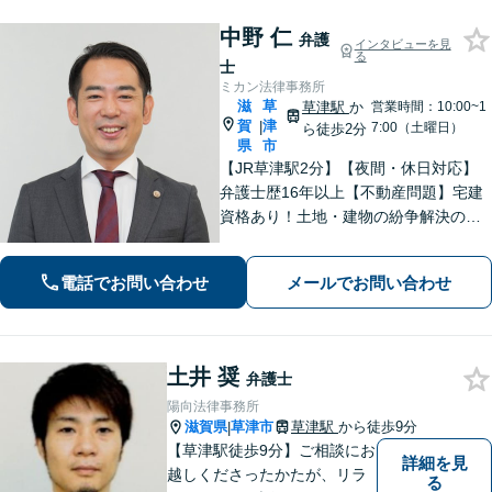
中野 仁
弁護
インタビューを見
る
士
ミカン法律事務所
滋
草
草津駅
か
営業時間：10:00~1
賀
津
|
7:00（土曜日）
ら徒歩2分
県
市
【JR草津駅2分】【夜間・休日対応】
弁護士歴16年以上【不動産問題】宅建
資格あり！土地・建物の紛争解決の経
験豊富【離婚・不貞慰謝料請求】不貞
トラブル／住宅ローン絡みの財産分与
電話でお問い合わせ
メールでお問い合わせ
の解決【法人破産】会社破産に注力
【相続】相続問題に関する経験多数、
遺産分割
土井 奨
弁護士
陽向法律事務所
滋賀県
草津市
草津駅
から徒歩9分
|
【草津駅徒歩9分】ご相談にお
詳細を見
越しくださったかたが、リラ
る