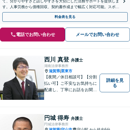
て、分かりやすさと話しやすさを大切にした法務サポートを提供しま
す。人事労務から債権回収、契約書作成まで幅広く対応可能。スポッ
ト相談から顧問契約までお任せください【大津駅徒歩3分】
料金表を見る
電話でお問い合わせ
メールでお問い合わせ
西川 真登
弁護士
湖南法律事務所
滋賀県
栗東市
|
【夜間／休日相談可】【分割
詳細を見
払い可】ご不安なお気持ちに
る
配慮し、丁寧にお話をお聞き
することを信条としていま
す。お悩みの方は、一度お問
い合わせください。
円城 得寿
弁護士
円城法律事務所
滋賀県
守山市
守山駅
から徒歩6分
|