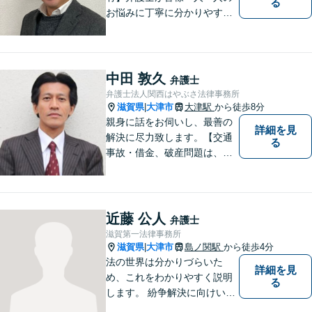
る
お悩みに丁寧に分かりやすく
お応えいたします。専門家に
よる適切なアドバイスや手続
により、問題解決に向けて前
進できることがございます。
中田 敦久
弁護士
どうぞ当事務所にご相談くだ
弁護士法人関西はやぶさ法律事務所
さい。
滋賀県
大津市
大津駅
から徒歩8分
|
親身に話をお伺いし、最善の
詳細を見
解決に尽力致します。【交通
る
事故・借金、破産問題は、初
回相談料無料】【夜間相談可
（要事前予約）】【弁護士経
験２０年以上】【専用駐車場
あり】
近藤 公人
弁護士
滋賀第一法律事務所
滋賀県
大津市
島ノ関駅
から徒歩4分
|
法の世界は分かりづらいた
詳細を見
め、これをわかりやすく説明
る
します。 紛争解決に向けいく
つかの解決案を説明し、依頼