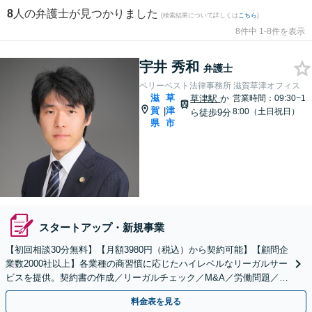
8
人の弁護士が見つかりました
(検索結果について詳しくは
こちら
)
8件中 1-8件を表示
宇井 秀和
弁護士
ベリーベスト法律事務所 滋賀草津オフィス
滋
草
草津駅
か
営業時間：09:30~1
賀
津
|
8:00（土日祝日）
ら徒歩9分
県
市
スタートアップ・新規事業
【初回相談30分無料】【月額3980円（税込）から契約可能】【顧問企
業数2000社以上】各業種の商習慣に応じたハイレベルなリーガルサー
ビスを提供。契約書の作成／リーガルチェック／M&A／労働問題／知
的財産等、お任せください【他士業連携可能】
料金表を見る