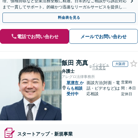
理、債権回収など企業法務全般に精通。日常的なご相談から訴訟対応
まで一貫してサポート。的確かつ迅速なリーガルサービスを提供しま
す。【初回相談無料】【休日・夜間相談可】
料金表を見る
電話でお問い合わせ
メールでお問い合わせ
飯田 亮真
大阪府
インタビュ
ーを見る
弁護士
アレグロ法律事務所
営業時
草津市
か
面談方法(対面・電
らも相談
話・ビデオなど)は
間：本日
受付中
応相談
定休日
スタートアップ・新規事業