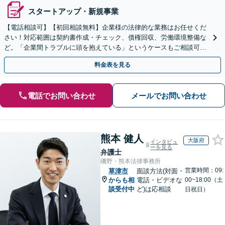
スタートアップ・新規事業
【電話相談可】【初回相談無料】企業様の法律的な業務はお任せくだ
さい！対応範囲は契約書作成・チェック、債権回収、労働環境整備な
ど。「企業間トラブルに頭を抱えている」というケースもご相談可能
です【Zooｍ相談可】【完全個室】【大阪天満宮駅すぐ】
料金表を見る
電話でお問い合わせ
メールでお問い合わせ
熊本 健人
大阪府
インタビュ
ーを見る
弁護士
磯野・熊本法律事務所
営業時間：09:
草津市
面談方法(対面・
からも相
電話・ビデオな
00~18:00（土
談受付中
ど)は応相談
日祝日）