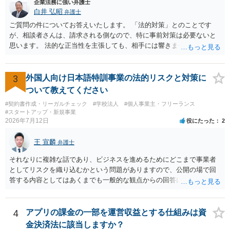
企業法務に強い弁護士
白井 弘昭
弁護士
ご質問の件についてお答えいたします。 「法的対策」とのことです
が、相談者さんは、請求される側なので、特に事前対策は必要ないと
思います。 法的な正当性を主張しても、相手には響きません。そもそ
も、法的正当性が薄いことは相手も分かっていますので。 相手方が法
的手段として裁判（おそらく少額訴訟）をするかどうかの問題ですの
で、訴訟を提起してきたら粛々と対応することになります。 少額訴訟
3
外国人向け日本語特訓事業の法的リスクと対策に
は、１人（１社）年間１０回までしかできないので、こちらが毅然と
ついて教えてください
支払いを拒否すれば、少額訴訟を提起する可能性は、低いものと思わ
#契約書作成・リーガルチェック
#学校法人
#個人事業主・フリーランス
れます。 ただ、裁判を東京などの遠隔地で起こされますと、対応する
#スタートアップ・新規事業
だけで費用がかかりますので、難しいところです。 当事者での対応で
2026年7月12日
役にたった
2
すと、押し負けて支払うかもと考えますので、弁護士に依頼するなど
して対応をすれば、より裁判をしてくる可能性は減りますが、当然費
王 宣麟
弁護士
用がかかります。 毅然と拒否して後は裁判するならしてくださいの対
応、弁護士に依頼して同様の対応、裁判してきたら、従業員にて粛々
それなりに複雑な話であり、ビジネスを進めるためにどこまで事業者
と対応のどれかを選択することになります。 以上、ご参考まで。
としてリスクを織り込むかという問題がありますので、公開の場で回
答する内容としてはあくまでも一般的な観点からの回答になります
が、 全体的な方向性でいえば、 ・提供するサービスの中心を「日本語
授業・言語コーチング」と明確に位置付け、サーフィンや農業体験、
工場見学等のアクティビティは、旅行商品ではなく授業に付随した無
4
アプリの課金の一部を運営収益とする仕組みは資
償の交流・学習機会として整理すること。 ・宿泊・交通・レンタカー
金決済法に該当しますか？