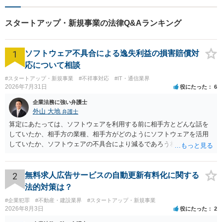
抱えるお気持ちやご希望をぜ
ひお聞かせください！
スタートアップ・新規事業の法律Q&Aランキング
1
ソフトウェア不具合による逸失利益の損害賠償対
応について相談
#スタートアップ・新規事業
#不祥事対応
#IT・通信業界
2026年7月31日
役にたった
6
企業法務に強い弁護士
外山 大地
弁護士
算定にあたっては、ソフトウェアを利用する前に相手方とどんな話を
していたか、相手方の業種、相手方がどのようにソフトウェアを活用
していたか、ソフトウェアの不具合により減るであろう相手方の将来
の収入がどの程度得られる見込みであったか等、精査する必要があり
ます。 すでに王先生からも回答されている通り、最寄りの弁護士に相
談されることをお勧めします。
2
無料求人広告サービスの自動更新有料化に関する
法的対策は？
#企業犯罪
#不動産・建設業界
#スタートアップ・新規事業
2026年8月3日
役にたった
2