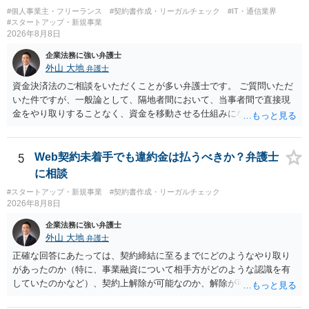
等の契約主体および支払は常にクライアント本人と事業者の間で完結
#個人事業主・フリーランス
#契約書作成・リーガルチェック
#IT・通信業界
させ、日本語講師は予約手続や支払の代理・媒介・取次・窓口を担わ
#スタートアップ・新規事業
ないこと。 ・利用規約・免責条項では、①講師は旅行業者ではなく運
2026年8月8日
送・宿泊等のサービス提供者とは独立した立場であること、②参加者
企業法務に強い弁護士
の移動・アクティビティ参加は自己の判断と責任によること、③講師
外山 大地
弁護士
の故意・重大な過失を除く範囲で事故等についての責任を限定するこ
とを明示すること。 この辺りは意識して書類等を作成された方がよろ
資金決済法のご相談をいただくことが多い弁護士です。 ご質問いただ
しいかと思います。 公開の場で個別具体的な内容に従って回答するの
いた件ですが、一般論として、隔地者間において、当事者間で直接現
にも限界がありますので、資料などを持参の上、弁護士の相談される
金をやり取りすることなく、資金を移動させる仕組みになりますの
ことをお勧めします。
で、為替取引（資金移動業）に該当する可能性はあります。 もっと
も、為替取引に該当し得る場合であっても、いわゆる収納代行とし
て、資金移動業の規制の対象外となる余地があります。 この点につい
5
Web契約未着手でも違約金は払うべきか？弁護士
ては、単に「利用者から資金を受け取り、寄付団体に送金する」とい
に相談
う資金の流れだけで判断することはできず、アプリの仕組みが利用者
#スタートアップ・新規事業
#契約書作成・リーガルチェック
と寄付団体をつなぐプラットフォームとしてどのように位置付けられ
2026年8月8日
るのか、利用者からの支払がどのような性質のものなのか、寄付の意
思決定や寄付のタイミングがどのように設定されているのかなど、具
企業法務に強い弁護士
体的なサービスの座組を踏まえて検討する必要があります。 そのた
外山 大地
弁護士
め、現在検討されているアプリについて、資金移動業に該当する可能
正確な回答にあたっては、契約締結に至るまでにどのようなやり取り
性があるか、また、該当する場合にどのようなサービス設計にすれば
があったのか（特に、事業融資について相手方がどのような認識を有
資金移動業に該当しない形（収納代行など）で運用できるかについて
していたのかなど）、契約上解除が可能なのか、解除が可能であると
は、具体的なサービスの仕組みを確認した上で、個別に弁護士へご相
して契約上の違約金等を支払う必要があるのかなど、契約内容や具体
談いただくことをお勧めいたします。