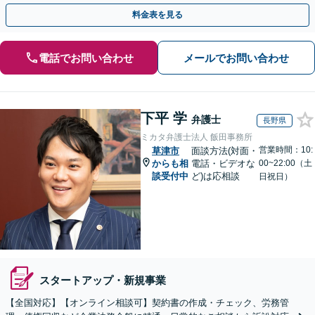
い。単発のご依頼OK。
料金表を見る
電話でお問い合わせ
メールでお問い合わせ
下平 学
弁護士
長野県
ミカタ弁護士法人 飯田事務所
営業時間：10:
草津市
面談方法(対面・
からも相
電話・ビデオな
00~22:00（土
談受付中
ど)は応相談
日祝日）
スタートアップ・新規事業
【全国対応】【オンライン相談可】契約書の作成・チェック、労務管