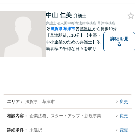
可能】滋賀県のＪＲ草津駅前
の法律事務所
中山 仁美
弁護士
弁護士法人田中彰寿法律事務所 草津事務所
滋賀県
草津市
草津駅
から徒歩10分
|
【草津駅徒歩10分】【中堅・
詳細を見
中小企業のための弁護士】依
る
頼者様の平穏な日々を取り戻
すため、丁寧で迅速なリーガ
ルサービスをお届けします。
専門家ネットワークを駆使し
て、スピード感のあるシーム
レスな対応を実現します。
エリア
滋賀県、草津市
変更
相談内容
企業法務、スタートアップ・新規事業
変更
詳細条件
未選択
変更