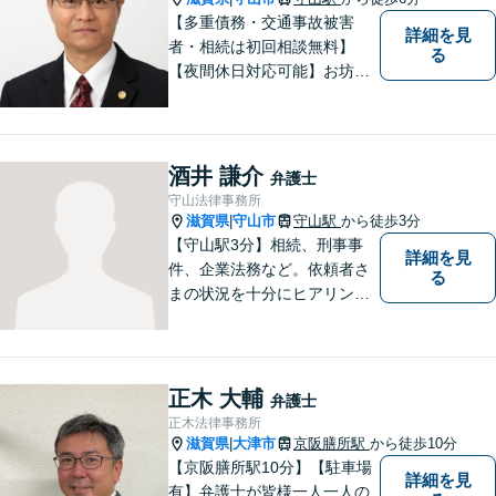
【多重債務・交通事故被害
詳細を見
者・相続は初回相談無料】
る
【夜間休日対応可能】お坊さ
ん弁護士・僧籍を持つ弁護士
として、また、会社生活を経
験した者として、一般生活者
の目線で敷居が低い弁護士と
酒井 謙介
弁護士
して、親身にあなたの立場に
守山法律事務所
立って、ご相談に対応いたし
滋賀県
守山市
守山駅
から徒歩3分
|
ます。
【守山駅3分】相続、刑事事
詳細を見
件、企業法務など。依頼者さ
る
まの状況を十分にヒアリング
し、あらゆる観点から解決策
をご提案してまいります。丁
寧に、迅速に、柔軟に対応し
ます。お気軽にご相談くださ
正木 大輔
弁護士
い【隣接駐車場あり】
正木法律事務所
滋賀県
大津市
京阪膳所駅
から徒歩10分
|
【京阪膳所駅10分】【駐車場
詳細を見
有】弁護士が皆様一人一人の