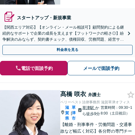
スタートアップ・新規事業
【関西エリア対応】【オンライン・メール相談可】顧問契約による継
続的なサポートで企業の成長を支えます【フットワークの軽さ◎】紛
争解決のみならず、契約書チェック、債権回収、労務問題、経営サポ
ートを含む予防法務に対応
料金表を見る
電話で面談予約
メールで面談予約
髙橋 咲衣
弁護士
ベリーベスト法律事務所 滋賀草津オフィス
滋
草
草津駅
か
営業時間：09:30~1
賀
津
|
8:00（土日祝日）
ら徒歩9分
県
市
【離婚・刑事事件・労働問題・交通事
故など幅広く対応】各分野の専門チー