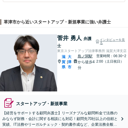
草津市から近いスタートアップ・新規事業に強い弁護士
菅井 勇人
弁護
インタビューを見
る
士
東京スタートアップ法律事務所 滋賀大津支店
島ノ関駅
営業時間：06:30~2
滋
大
2:00（土日祝日）
賀
津
から徒歩4
|
県
市
分
スタートアップ・新規事業
【経営をサポートする顧問弁護士】リーズナブルな顧問料金で法務の
みならず財務・会計に関する相談にも対応！顧問先70社以上の信頼と
実績、IT法務やリーガルチェック・契約書作成など、企業法務全般に