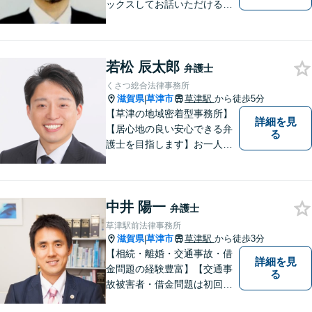
ックスしてお話いただけるよ
うな対応を心がけておりま
す。法的トラブルに対して弁
護士が力になれることは多い
若松 辰太郎
です。 ご相談を躊躇われてい
弁護士
る方もお気軽に、ご相談にい
くさつ総合法律事務所
らしてください。
滋賀県
草津市
草津駅
から徒歩5分
|
【草津の地域密着型事務所】
詳細を見
【居心地の良い安心できる弁
る
護士を目指します】お一人お
ひとりに寄り添い、納得のい
く問題解決はもちろん、精神
面のサポートをいたします。
中井 陽一
大規模事務所にはできないき
弁護士
め細やかさが魅力。お気軽に
草津駅前法律事務所
ご相談ください！
滋賀県
草津市
草津駅
から徒歩3分
|
【相続・離婚・交通事故・借
詳細を見
金問題の経験豊富】【交通事
る
故被害者・借金問題は初回相
談無料】【夜２０時まで相談