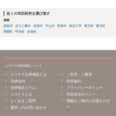
的な経緯を踏まえて精査する必要がございます。 そのため、事情をお
伺いした上での検討が必要となりますので、個別に弁護士へのご相談
をご検討いただければと存じます。
近くの市区町村を選び直す
湖東
彦根市
近江八幡市
草津市
守山市
野洲市
東近江市
竜王町
愛荘町
豊郷町
甲良町
多賀町
ココナラ法律相談について
ココナラ法律相談とは
ご意見・ご要望
法律Q&A
利用規約
法律相談コラム
プライバシーポリシー
ココナラとは
外部送信ポリシー
よくあるご質問
掲載をご検討の弁護士の方
へ
運営へのお問い合わせ