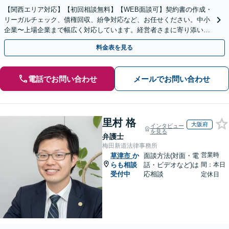
【関西エリア対応】【初回相談無料】【WEB面談可】契約書の作成・
リーガルチェック、債権回収、紛争対応など、お任せください。中小
企業〜上場企業まで幅広く対応しています。経営者さまに寄り添い、
背中を後押しできるよう尽力いたします。
料金表を見る
電話でお問い合わせ
メールでお問い合わせ
里村 格
大阪府
インタビュー
を見る
弁護士
梅田新道法律事務所
営業時
草津市
か
面談方法(対面・電
らも相談
話・ビデオなど)は
間：本日
受付中
応相談
定休日