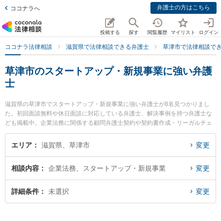
弁護士の方はこちら
ココナラへ
投稿する
探す
閲覧履歴
マイリスト
ログイン
ココナラ法律相談
滋賀県で法律相談できる弁護士
草津市で法律相談で
草津市のスタートアップ・新規事業に強い弁護
士
滋賀県の草津市でスタートアップ・新規事業に強い弁護士が8名見つかりまし
た。初回面談無料や休日面談に対応している弁護士、解決事例を持つ弁護士な
ども掲載中。企業法務に関係する顧問弁護士契約や契約書作成・リーガルチェ
ック、雇用契約書・就業規則作成等の細かな分野での絞り込み検索もでき便利
です。特にベリーベスト法律事務所 滋賀草津オフィスの宇井 秀和弁護士やベリ
エリア
滋賀県、草津市
変更
ーベスト法律事務所 滋賀草津オフィスの髙橋 咲衣弁護士、ミカン法律事務所の
齋藤 真宏弁護士のプロフィール情報や弁護士費用、強みなどが注目されていま
相談内容
企業法務、スタートアップ・新規事業
変更
す。『草津市で土日や夜間に発生したスタートアップ・新規事業のトラブルを
今すぐに弁護士に相談したい』『スタートアップ・新規事業のトラブル解決の
実績豊富な近くの弁護士を検索したい』『初回相談無料でスタートアップ・新
詳細条件
未選択
変更
規事業を法律相談できる草津市内の弁護士に相談予約したい』などでお困りの
相談者さんにおすすめです。