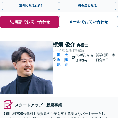
ついてお気軽にご相談ください
事例を見る(1件)
料金表を見る
電話でお問い合わせ
メールでお問い合わせ
横畑 俊介
弁護士
レーク総合法律事務所
滋
大
大津駅
から
営業時間：本
賀
津
|
日定休日
徒歩3分
県
市
スタートアップ・新規事業
【初回相談30分無料】滋賀県の企業を支える身近なパートナーとし