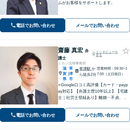
ムがお客様をサポートします。
電話でお問い合わせ
メールでお問い合わせ
齋藤 真宏
弁
インタビューを
見る
護士
ミカン法律事務所
滋
草
草津駅
か
営業時間：09:30~1
賀
津
|
7:00（土日祝日）
ら徒歩2分
県
市
⭐️Google口コミ高評価【カード・payp
ay対応】【弁護士歴10年以上】【宅建
士｜社労士登録あり】離婚・不貞、破
産、不動産、相続、行政事件に注力！
リラックスしてお越しください。丁寧
電話でお問い合わせ
メールでお問い合わせ
にお話をお聴きします【草津駅2分｜駐
車場あり】【土日祝対応】