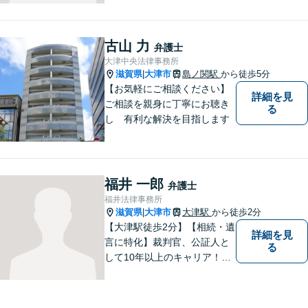
者にとって一番良いと思う方
針をアドバイスします。 依頼
者の希望を最大限尊重しなが
古山 力
弁護士
ら、適正な範囲で解決を目指
大津中央法律事務所
します。
滋賀県
大津市
島ノ関駅
から徒歩5分
|
【お気軽にご相談ください】
詳細を見
ご相談を親身に丁寧にお聴き
る
し 有利な解決を目指します
福井 一郎
弁護士
福井法律事務所
滋賀県
大津市
大津駅
から徒歩2分
|
【大津駅徒歩2分】【相続・遺
詳細を見
言に特化】裁判官、公証人と
る
して10年以上のキャリア！親
族の人間関係に配慮し、先を
見据えながら、最大限依頼者
様の利益を守ります。皆様の