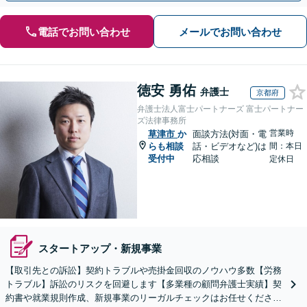
電話でお問い合わせ
メールでお問い合わせ
徳安 勇佑
弁護士
京都府
弁護士法人富士パートナーズ 富士パートナー
ズ法律事務所
営業時
草津市
か
面談方法(対面・電
らも相談
話・ビデオなど)は
間：本日
受付中
応相談
定休日
スタートアップ・新規事業
【取引先との訴訟】契約トラブルや売掛金回収のノウハウ多数【労務
トラブル】訴訟のリスクを回避します【多業種の顧問弁護士実績】契
約書や就業規則作成、新規事業のリーガルチェックはお任せくださ