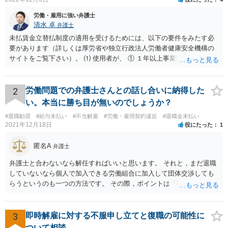
労働・雇用に強い弁護士
清水 卓
弁護士
未払賃金立替払制度の適用を受けるためには、以下の要件をみたす必
要があります（詳しくは厚労省や独立行政法人労働者健康安全機構の
サイトをご覧下さい）。 ⑴ 使用者が、 ① １年以上事業活動を行って
いたこと ② 倒産したこと •法律上の倒産（破産、民事再生等） → 破
産管財人等に倒産の事実等を証明してもらう必要あり。 •事実上の倒産
（中小企業について、事業活動が停止し、再開する見込みがなく、賃
2
労働問題での弁護士さんとの話し合いに納得した
金支払能力がない場合） → 労働基準監督署長の認定が必要。 (2) 労働
い。本当に勝ち目が無いのでしょうか？
者が、倒産について裁判所への申立て等（法律上の倒産の場合）又は
#退職勧奨
#給与未払い
#不当解雇
#労働・雇用契約違反
#退職金未払い
労働基準監督署への認定申請（事実上の倒産の場合）が行われた日の
2021年12月18日
役にたった
1
６か月前の日から２年の間に退職した者であること 事実上の倒産の場
合、そもそも、労働基準監督署長の認定を要するため、申請•認定に相
匿名A
弁護士
応の時間を要します。また、事業活動の停止•再開見込み等につき会社
側の抵抗が予想され、認定に至らない事態も想定されます。 また、労
弁護士と合わないなら解任すればいいと思います。 それと，まだ退職
働基準監督署へ申告なされているとのことですが、労働基準監督署が
していないなら個人で加入できる労働組合に加入して団体交渉しても
行うのは、原則として、会社への指導や是正勧告のため、未払い賃金
らうというのも一つの方法です。 その際，ポイントは「職場復帰の労
の支払いを会社に強制する措置までは行うことができないという実情
働条件」について交渉するということです。退職を前提にしてはいけ
があります。 そのため、退職の意思を既に会社に表明しているのであ
ません。 「北海道 個人加盟 労働組合」と検索すると相談窓口が出
れば、未払賃金の支払を求める労働審判や労働訴訟などの方法に切り
てきますので一度相談してみてはどうでしょうか。
3
即時解雇に対する不服申し立てと復職の可能性に
替えることを検討された方が適切なように思います（とろうとされて
ついて相談