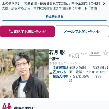
上の事務所】「労働者側・使用者側双方に対応」中小企業向けの法的
支援：訴訟対応から日常的な労務管理まで包括的にサポート「労働者
側：残業代請求や退職など対応」【休日・夜間相談可】
料金表を見る
電話でお問い合わせ
メールでお問い合わせ
若月 彰
東京都
インタビュー
を見る
弁護士
法律事務所クレシェンド
名古屋市緑
面談方法(対
営業時間：1
区
からも
面・電話・ビデ
0:00~18:00
相談受付中
オなど)は応相
（平日）
談
退職金未払い