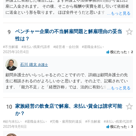
弁護士に依頼した場合には、まず弁護士や法律事務所の預かり金口口
座に入金されます。 その後、そこから報酬や実費を差し引いて依頼者
に送金という形を取ります。 ほぼ全件そうだと思います。
9
ベンチャー企業の不当解雇問題と解雇理由の妥当
性は？
#不当解雇
#未払い残業代請求
#経営者・会社側
#退職金未払い
2025年10月4日
役にたった
2
石川 雄太
弁護士
顧問弁護士がいらっしゃるとのことですので、詳細は顧問弁護士の先
生に相談されるのがよろしいかと思います。その上で、記載されてい
ます、「能力不足」と「経歴詐称」では、法的に有効な解雇理由とす
るのは難しいと思います。 能力不足を理由とする解雇のハードルは高
いのです。 また、高度人材の中途社員であっても、解雇しやすいわけ
ではないです。 労働契約法１６条では、「解雇は、客観的に合理的な
10
家族経営の飲食店で解雇、未払い賃金は請求可能
理由を欠き、社会通念上相当であると認められない場合は、その権利
か？
を濫用したものとして、無効とする。」と定めています。 そのため、
#給与未払い
#退職金未払い
#労働・雇用契約違反
#不当解雇
#未払い残業代請求
解雇が認められるためには、「改善の見込みがないほどの著しい能力
2025年9月6日
役にたった
3
不足」や「会社に重大な損害を与えた」などの客観的の事情及び証拠
が必要となります。今回のケースのように、一度の会議資料の誤り程