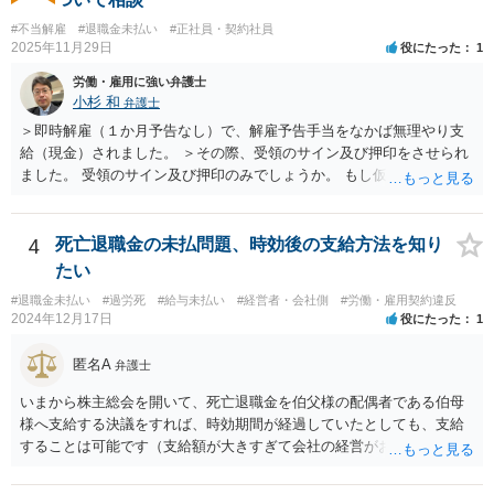
いる主題と会社の実態とがマッチしていないように思われます）。 一
度、雇用契約書や就業規則などを持参の上、弁護士に直接相談されて
#不当解雇
#退職金未払い
#正社員・契約社員
2025年11月29日
役にたった
1
みてはいかがでしょうか。
労働・雇用に強い弁護士
小杉 和
弁護士
＞即時解雇（１か月予告なし）で、解雇予告手当をなかば無理やり支
給（現金）されました。 ＞その際、受領のサイン及び押印をさせられ
ました。 受領のサイン及び押印のみでしょうか。 もし仮に自らの意思
で退職するような文言が書かれた書面にサイン又は押印等した場合に
は相当苦しいスタートになり、最悪解雇を争えなくなります。 もしそ
うでなければ争う余地はあるでしょう。ただ解雇予告手当を受け取っ
4
死亡退職金の未払問題、時効後の支給方法を知り
てしまっている事実もあり、その点不利であることは確かです。 その
たい
一方で、一般論ですが、解雇は会社にとってハードルが高く、また懲
#退職金未払い
#過労死
#給与未払い
#経営者・会社側
#労働・雇用契約違反
戒処分としての解雇はさらにハードルが高まります。 例えば、今回の
2024年12月17日
役にたった
1
懲戒解雇の言渡しの前に人事部あるいは幹部との面談等ありましたで
しょうか。それとも何もなしにいきなりの解雇通告でしたか。後者の
匿名A
弁護士
場合、争える余地が増えるといえるでしょう。 ただ、復職は色々な意
味で難しいと思われますので、復職を主張しつつ、最終的に解決金と
いまから株主総会を開いて、死亡退職金を伯父様の配偶者である伯母
して退職金以上の金額を受け取ることで退職するというのが現実的に
様へ支給する決議をすれば、時効期間が経過していたとしても、支給
目指すべき方向性になるかと思います。
することは可能です（支給額が大きすぎて会社の経営がおかしくなっ
てしまうと問題ですが）。 なお、経費としては認められないと思いま
すし（支払う必要のないお金を支払うわけですから）、受け取った伯