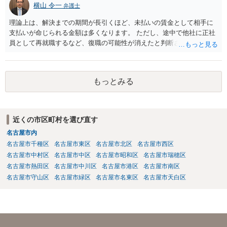
横山 令一
弁護士
度では、適法な解雇理由として認められることはまずありません。 ま
た、経歴詐称を理由とする解雇が有効になるのは、その詐称が「企業
理論上は、解決までの期間が長引くほど、未払いの賃金として相手に
の採用決定に重大な影響を与えるもの」と考えられています。今回の
支払いが命じられる金額は多くなります。 ただし、途中で他社に正社
ケースでは、過去２年の経歴が「業務委託」か「社員」かという点
員として再就職するなど、復職の可能性が消えたと判断されると、そ
は、過去２年間の業務内容自体を左右するものでなく、重大な詐称と
こまでで未払いの賃金の計算が打ち切られてしまうことがあります。
は判断されにくいでしょう。 そのため、いずれの理由も、適法な解雇
また、生計を立てるためにアルバイトなどで代わりの収入を得ること
理由とすることは出来ないと考えます。 もっとも、上場を控えたベン
までは否定されませんが、その場合、一定割合を上限に代わりに得た
チャー企業とのことですし、社内のご事情については、顧問弁護士が
もっとみる
収入が未払いの賃金の金額から差し引かれることがあります。 そのた
詳しく知るところと推察いたしますので、詳細は顧問弁護士の先生に
め、必ずしも期間に比例するとは限らないことにご注意ください。 現
相談されるのがよろしいかと思います。
在の労働基準法の上では、賃金の請求権の消滅時効は３年間で、給料
日ごとに時効の起算が始まります。そのため、遅くとも、最初の未払
近くの市区町村を選び直す
い賃金の給料日から３年以内に訴訟を提起する必要があります。
名古屋市内
名古屋市千種区
名古屋市東区
名古屋市北区
名古屋市西区
名古屋市中村区
名古屋市中区
名古屋市昭和区
名古屋市瑞穂区
名古屋市熱田区
名古屋市中川区
名古屋市港区
名古屋市南区
名古屋市守山区
名古屋市緑区
名古屋市名東区
名古屋市天白区