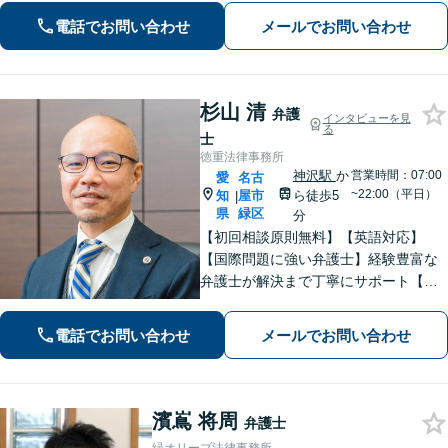
不安を軽減。理想とする解決を目指し
電話でお問い合わせ
メールでお問い合わせ
ます【土曜・夜間面談OK】
杉山 清
弁護
インタビューを見
る
士
徳重法律事務所
神沢駅
か
営業時間：07:00
愛
名古
~22:00（平日）
知
屋市
ら徒歩5
|
県
緑区
分
【初回相談原則無料】【英語対応】
【国際問題に強い弁護士】経験豊富な
弁護士が解決まで丁寧にサポート【離
婚・男女問題】国際離婚からお子さま
の問題まで親身になって対応！【刑事
電話でお問い合わせ
メールでお問い合わせ
事件】早期釈放に向けて迅速に対処
【夜間・休日面談】【徳重駅／神沢駅5
分】
濱嶌 将周
弁護士