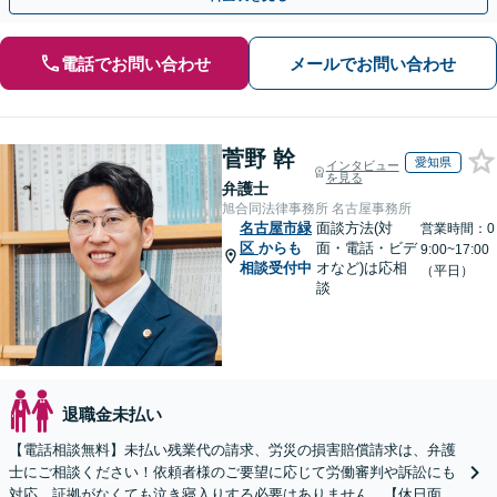
電話でお問い合わせ
メールでお問い合わせ
菅野 幹
愛知県
インタビュー
を見る
弁護士
旭合同法律事務所 名古屋事務所
名古屋市緑
面談方法(対
営業時間：0
区
からも
面・電話・ビデ
9:00~17:00
相談受付中
オなど)は応相
（平日）
談
退職金未払い
【電話相談無料】未払い残業代の請求、労災の損害賠償請求は、弁護
士にご相談ください！依頼者様のご要望に応じて労働審判や訴訟にも
対応。証拠がなくても泣き寝入りする必要はありません。【休日面談