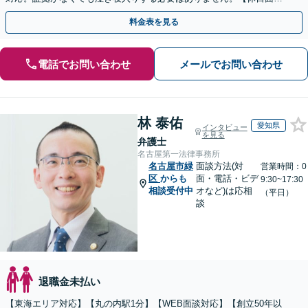
可】
料金表を見る
電話でお問い合わせ
メールでお問い合わせ
林 泰佑
愛知県
インタビュー
を見る
弁護士
名古屋第一法律事務所
名古屋市緑
面談方法(対
営業時間：0
区
からも
面・電話・ビデ
9:30~17:30
相談受付中
オなど)は応相
（平日）
談
退職金未払い
【東海エリア対応】【丸の内駅1分】【WEB面談対応】【創立50年以