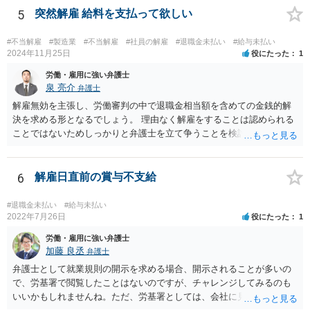
母様には一時所得として課税される可能性もありますから、事前に税
5
突然解雇 給料を支払って欲しい
理士さんへ相談したほうがよいでしょう。
#不当解雇
#製造業
#不当解雇
#社員の解雇
#退職金未払い
#給与未払い
2024年11月25日
役にたった
1
労働・雇用に強い弁護士
泉 亮介
弁護士
解雇無効を主張し、労働審判の中で退職金相当額を含めての金銭的解
決を求める形となるでしょう。 理由なく解雇をすることは認められる
ことではないためしっかりと弁護士を立て争うことを検討されて良い
かと思われます。
6
解雇日直前の賞与不支給
#退職金未払い
#給与未払い
2022年7月26日
役にたった
1
労働・雇用に強い弁護士
加藤 良丞
弁護士
弁護士として就業規則の開示を求める場合、開示されることが多いの
で、労基署で閲覧したことはないのですが、チャレンジしてみるのも
いいかもしれませんね。ただ、労基署としては、会社に見せてもらっ