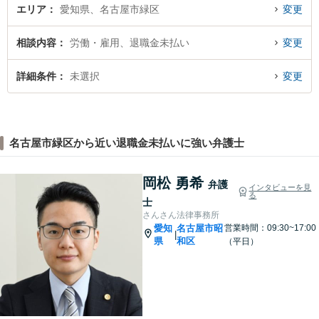
エリア
愛知県、名古屋市緑区
変更
相談内容
労働・雇用、退職金未払い
変更
詳細条件
未選択
変更
名古屋市緑区から近い退職金未払いに強い弁護士
岡松 勇希
弁護
インタビューを見
る
士
さんさん法律事務所
愛知
名古屋市昭
営業時間：09:30~17:00
|
県
和区
（平日）