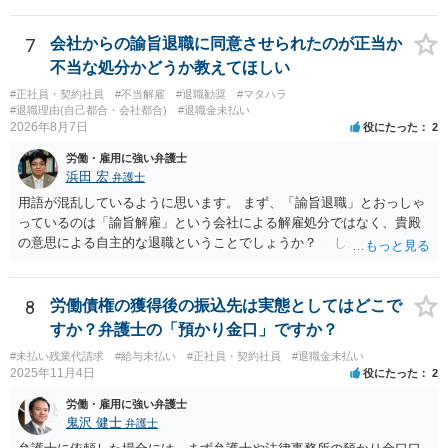
てくださいと言うと思いますので、就業規則の開示拒否がなされてい
ることを端的に理解してもらう必要があると思います。よって、就業
規則の開示に関するやりとりはメール等の形に残る方法で行うのが良
7
会社からの諭旨退職に同意させられたのが正当か
いと思います。
不当な処分かどうか教えてほしい
#正社員・契約社員
#不当解雇
#退職勧奨
#マタハラ
#退職理由(自己都合・会社都合)
#退職金未払い
2026年8月7日
役にたった
2
労働・雇用に強い弁護士
浜田 宏
弁護士
用語が混乱しているように思います。 まず、「諭旨退職」とおっしゃ
っているのは「諭旨解雇」という会社による解雇処分ではなく、貴殿
の意思による自主的な退職ということでしょうか？ しかし、記載さ
れた経緯からすると、事実上は解雇処分であると解する余地がありま
す。 その場合、解雇には客観的で合理的な理由が必要であり、かつ
解雇という処分が社会通念上相当と認められない限り、解雇は無効で
8
労働債権の獲得後の振込先は実態としてはどこで
す。 結局、貴殿のネット炎上の内容や原因、勤務先に与えた影響な
すか？弁護士の「預かり金口」ですか？
どを具体的に検討しなければ、何とも申し上げることができません。
#未払い残業代請求
#給与未払い
#正社員・契約社員
#退職金未払い
また、育児休業法関係の問題もあるかもしれません。 ある程度労働
2025年11月4日
役にたった
2
法に関する専門的な知識が必要な事案ですので、一度、お近くの弁護
士にご相談下さい。
労働・雇用に強い弁護士
鬼沢 健士
弁護士