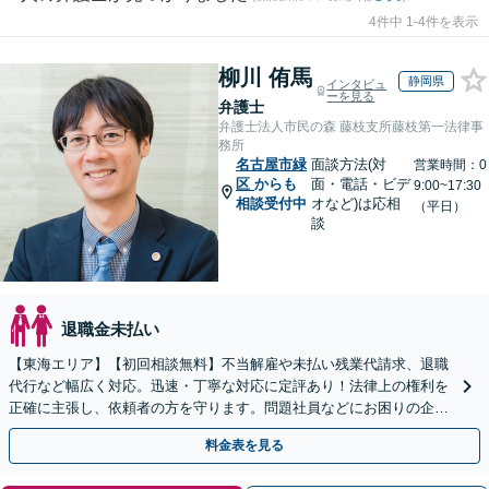
4件中 1-4件を表示
柳川 侑馬
静岡県
インタビュ
ーを見る
弁護士
弁護士法人市民の森 藤枝支所藤枝第一法律事
務所
名古屋市緑
面談方法(対
営業時間：0
区
からも
面・電話・ビデ
9:00~17:30
相談受付中
オなど)は応相
（平日）
談
退職金未払い
【東海エリア】【初回相談無料】不当解雇や未払い残業代請求、退職
代行など幅広く対応。迅速・丁寧な対応に定評あり！法律上の権利を
正確に主張し、依頼者の方を守ります。問題社員などにお困りの企業
さまもぜひご相談ください【電話相談可】【法テラス可】
料金表を見る