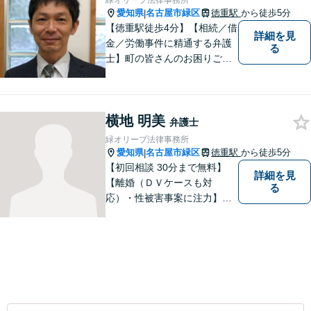
緑オリーブ法律事務所
愛知県
名古屋市緑区
徳重駅
から徒歩5分
|
【徳重駅徒歩4分】【相続／借
詳細を見
金／労働事件に精通する弁護
る
士】町の皆さんのお困りごと
を何でも解決するジェネラリ
スト弁護士。社会の秩序を保
つべく、環境問題やマイナン
横地 明美
バー等の情報問題にも意欲高
弁護士
く取り組みます。お困りごと
緑オリーブ法律事務所
があれば。お気軽にご相談く
愛知県
名古屋市緑区
徳重駅
から徒歩5分
|
ださい。
【初回相談 30分まで無料】
詳細を見
【離婚（ＤＶケースも対
る
応）・性被害事案に注力】
【子連れでのご相談可】