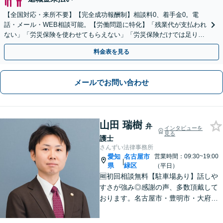
【全国対応・来所不要】【完全成功報酬制】相談料0、着手金0。電
話・メール・WEB相談可能。【労働問題に特化】「残業代が支払われ
ない」「労災保険を使わせてもらえない」「労災保険だけでは足りな
い。損害賠償請求したい」など労働問題はお任せを。
料金表を見る
メールでお問い合わせ
山田 瑞樹
弁
インタビューを
見る
護士
さんずい法律事務所
愛知
名古屋市
営業時間：09:30~19:00
|
県
緑区
（平日）
🆓初回相談無料【駐車場あり】話しや
すさが強み◎感謝の声、多数頂戴して
おります。名古屋市・豊明市・大府
市・東海市から好アクセス。積極的な
コミュニケーションと親身な対応で、