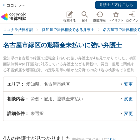
弁護士の方はこちら
ココナラへ
投稿する
探す
閲覧履歴
マイリスト
ログイン
ココナラ法律相談
愛知県で法律相談できる弁護士
名古屋市で法律相談
名古屋市緑区の退職金未払いに強い弁護士
愛知県の名古屋市緑区で退職金未払いに強い弁護士が4名見つかりました。初回
面談無料や休日面談に対応している弁護士なども掲載中。労働・雇用に関係す
る不当解雇や退職勧奨、内定取消等の細かな分野での絞り込み検索もでき便利
です。特にさんずい法律事務所の山田 瑞樹弁護士や徳重法律事務所の杉山 清弁
護士、緑オリーブ法律事務所の濱嶌 将周弁護士のプロフィール情報や弁護士費
エリア
愛知県、名古屋市緑区
変更
用、強みなどが注目されています。『名古屋市緑区で土日や夜間に発生した退
職金未払いのトラブルを今すぐに弁護士に相談したい』『退職金未払いのトラ
相談内容
労働・雇用、退職金未払い
変更
ブル解決の実績豊富な近くの弁護士を検索したい』『初回相談無料で退職金未
払いを法律相談できる名古屋市緑区内の弁護士に相談予約したい』などでお困
りの相談者さんにおすすめです。
詳細条件
未選択
変更
4
人の弁護士が見つかりました
(検索結果について詳しくは
こちら
)