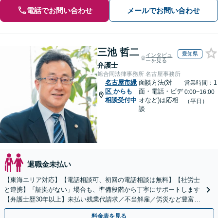
電話でお問い合わせ
メールでお問い合わせ
三池 哲二
愛知県
インタビュ
ーを見る
弁護士
旭合同法律事務所 名古屋事務所
名古屋市緑
面談方法(対
営業時間：1
区
からも
面・電話・ビデ
0:00~16:00
相談受付中
オなど)は応相
（平日）
談
退職金未払い
【東海エリア対応】【電話相談可、初回の電話相談は無料】【社労士
と連携】「証拠がない」場合も、準備段階から丁寧にサポートします
【弁護士歴30年以上】未払い残業代請求／不当解雇／労災など豊富な
実績あり！労使双方の対応可能です【夜間休日対応】
料金表を見る