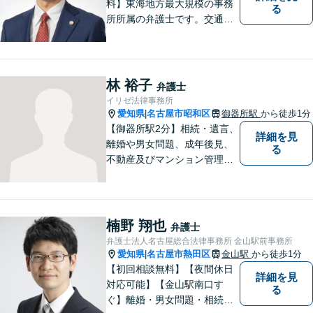
料】東海地方最大規模の事務
る
所所属の弁護士です。交通事
故、離婚問題、相続問題等多
数の事件を扱っています。初
回相談無料、営業時間外の相
談対応も行っております。ま
林 裕子
弁護士
ずは、お気軽にお電話くださ
イリゼ法律事務所
い。
愛知県
名古屋市昭和区
御器所駅
から徒歩1分
|
【御器所駅2分】相続・遺言、
詳細を見
離婚や男女問題、成年後見、
る
不動産及びマンション管理な
どの分野を得意としておりま
す。 ご相談者様の事情だけで
なく、お気持ちにも寄り添
い、丁寧な説明と迅速な対応
楠野 翔也
弁護士
を心がけております。【完全
弁護士法人名古屋総合法律事務所 金山駅前事務所
個室】【法テラス利用可】
愛知県
名古屋市熱田区
金山駅
から徒歩1分
|
【初回相談無料】【夜間休日
詳細を見
対応可能】【金山駅南口す
る
ぐ】離婚・男女問題・相続・