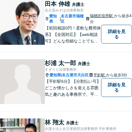
被害者側に限る）、離婚、企
田本 伸雄
弁護士
業及び個人事業主の顧問に関
名古屋みずほ法律事務所
する相談は初回相談無料で
瑞穂区役所駅
から徒歩4
愛知
名古屋市瑞穂
|
す。
県
区
分
【初回相談0円！柔軟な費用体
詳細を見
系】【全国対応】【web相談
る
可】どんな些細なことでもお
気軽にご相談ください。イン
ターネット／削除請求や開示
請求、利用規約などのトラブ
杉浦 太一郎
弁護士
ルはお任せ！相続／感情面の
すぎうら法律事務所
納得感を重視します。
愛知県
名古屋市天白区
平針駅
から徒歩3分
|
【平針駅6分】【分割払い可】
詳細を見
どこか懐かしさを覚える雰囲
る
気と趣のある事務所で、平針
に縁とゆかりを持った弁護士
が【相続・不動産・一般民
事・企業法務・税務】といっ
た幅広い対応業務で問題解決
林 翔太
弁護士
に取り組みます。
弁護士法人名古屋南部法律事務所 平針事務所