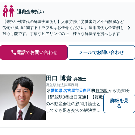
退職金未払い
【未払い残業代の解決実績あり】人事労務／労働審判／不当解雇など
労働や雇用に関するトラブルはお任せください。雇用者側も企業側も
対応可能です。丁寧なヒアリングの上、様々な解決案を提示します
【ビデオ面談OK】【御器所駅／桜山駅徒歩14分】
電話でお問い合わせ
メールでお問い合わせ
田口 博貴
弁護士
野並駅前法律事務所
愛知県
名古屋市天白区
野並駅
から徒歩1分
|
【野並駅3番出口直通】【複数
詳細を見
の不動産会社の顧問弁護士と
る
して立ち退き交渉の解決実績
多数】立ち退き（賃借人側で
賃料不払いの場合を除く）、
相続、交通事故（人身事故の