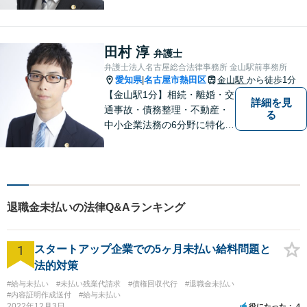
債務整理・不動産分野を得意
としています。是非一度ご相
談ください。
田村 淳
弁護士
弁護士法人名古屋総合法律事務所 金山駅前事務所
愛知県
名古屋市熱田区
金山駅
から徒歩1分
|
【金山駅1分】相続・離婚・交
詳細を見
通事故・債務整理・不動産・
る
中小企業法務の6分野に特化！
依頼者様の正当な利益の実現
を目指し、日々精進いたしま
す。依頼者様とのコミュニケ
ーションを重視し、情報連携
を図りながら納得の解決へと
退職金未払いの法律Q&Aランキング
導いてまいります。
1
スタートアップ企業での5ヶ月未払い給料問題と
法的対策
#給与未払い
#未払い残業代請求
#債権回収代行
#退職金未払い
#内容証明作成送付
#給与未払い
2022年12月3日
役にたった
4