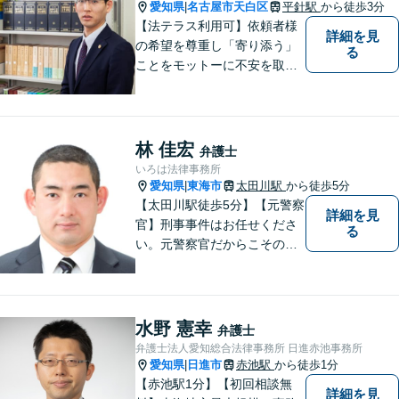
愛知県
名古屋市天白区
平針駅
から徒歩3分
|
【法テラス利用可】依頼者様
詳細を見
の希望を尊重し「寄り添う」
る
ことをモットーに不安を取り
除くサポートをしてまいりま
す。法律の観点からだけでな
く、お気持ちやご事情に寄り
添った対応が可能です。お気
林 佳宏
弁護士
軽にご相談ください。
いろは法律事務所
愛知県
東海市
太田川駅
から徒歩5分
|
【太田川駅徒歩5分】【元警察
詳細を見
官】刑事事件はお任せくださ
る
い。元警察官だからこその視
点で、有利な解決を目指しま
す。粘り強い交渉を行いま
す。相手側の無理難題に屈す
ることはございません。元警
水野 憲幸
弁護士
察官の経験を活かした交通事
弁護士法人愛知総合法律事務所 日進赤池事務所
故事案対応もいたします。
愛知県
日進市
赤池駅
から徒歩1分
|
【赤池駅1分】【初回相談無
詳細を見