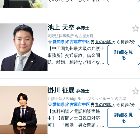
を目指し活動しています。離
婚／モラハラ／ストーカー被
害、労働事件、犯罪被害者な
池上 天空
ど、女性の法律問題に幅広く
弁護士
対応可能です。ぜひご相談く
岡野法律事務所 名古屋支店
ださい。
愛知県
名古屋市中区
丸の内駅
から徒歩2分
|
【中四国九州最大級の弁護士
詳細を見
事務所】交通事故、借金問
る
題、離婚、相続など様々な問
題について、「何度でも無
料」の相談を行っています！
まずはお気軽にご相談くださ
掛川 征展
い！
弁護士
弁護士法人BridgeRootsブリッジルーツ 名古屋
愛知県
名古屋市中区
丸の内駅
から徒歩2分
|
【無料相談／電話相談実施
詳細を見
中】【夜間／土日祝日対応
る
可】 「離婚・男女問題」
「交通事故」「労働問題」
「相続」「債務整理」「刑事