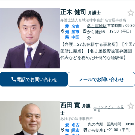
正木 健司
弁護士
弁護士法人名城法律事務所 名古屋事務所
名古屋城駅
営業時間：09:30
愛
名古
~19:30（平日）
知
屋市
から徒歩5
|
県
中区
分
【弁護士27名在籍する事務所】【全国7
箇所に拠点】【名古屋投資被害弁護団
代表などを務めた圧倒的な経験値】投
資トラブル、債権回収（目安：被害額
や債権額150万円以上）のご相談はお任
せください【初回相談無料】【メディ
電話でお問い合わせ
メールでお問い合わせ
ア出演やセミナー講演多数】
西田 寛
弁護
インタビューを見
る
士
あけぼの法律事務所
丸の内駅
営業時間：09:00
愛
名古
~21:00（平日）
知
屋市
から徒歩1
|