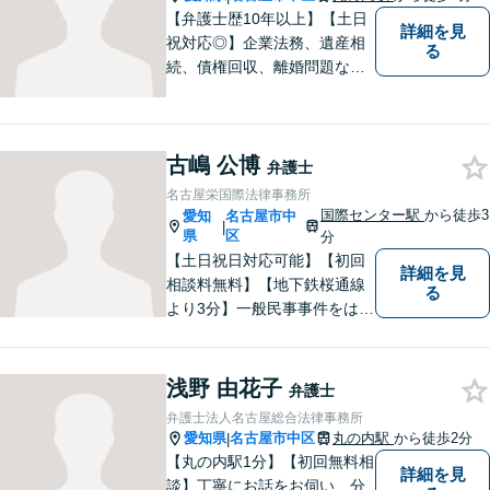
【弁護士歴10年以上】【土日
詳細を見
祝対応◎】企業法務、遺産相
る
続、債権回収、離婚問題な
ど、幅広い分野での実績あ
り！トラブルを早期に解決し
て安心頂けるよう全力を尽く
古嶋 公博
します。お悩みの方はお気軽
弁護士
にご相談ください！
名古屋栄国際法律事務所
国際センター駅
から徒歩3
愛知
名古屋市中
|
県
区
分
【土日祝日対応可能】【初回
詳細を見
相談料無料】【地下鉄桜通線
る
より3分】一般民事事件をはじ
め、刑事事件/離婚事件/交通事
故に注力してまいりました。
当事務所では夜間のご面談や
浅野 由花子
弁護士
お子様連れの方も歓迎してお
弁護士法人名古屋総合法律事務所
ります。是非、お気軽にお越
愛知県
名古屋市中区
丸の内駅
から徒歩2分
|
しください。
【丸の内駅1分】【初回無料相
詳細を見
談】丁寧にお話をお伺い、分