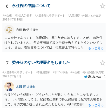
す。 それらを揃えて、イランにある日本大使館ににビザを申請するこ
とになります。 期間は通常９０日、３０日、あるいは１５日ですが、
6
永住権の申請について
今はコロナもあり刻々と状況が変わっているので、事前に外務省や大
使館に問い合わせたほうがいいかもしれません。ネットでの情報収集
#永住権
#外国人労働者
#入管書類の申請サポート
#入管対応・外国人との交渉
もしたほうがいいと思います
2019年7月19日
内藤 政信
弁護士
１人会社であっても、健康保険、厚生年金に加入することが、 義務付
けられていますね。 年金事務所で加入手続を教えてもらうといいでし
ょう。 また、在留資格については、行政書士で特化した人が何人も い
るので、まずは、そこから情報を得る方が先ですね。 弁護士で得意な
人は少ないですね。
7
委任状のない代理署名をしました
#入管書類の申請サポート
#不倫慰謝料
#ダブル不倫
#永住権
#異性関係(不貞等)
2022年7月8日
役にたった
1
倉田 勲
弁護士
今後どういう処罰や、どういうことが起こりうることになるでしょ
う。 →可能性としては、配偶者に無断で身元保証書に配偶者の署名を
して、その文書が提出されたのだとしたら、有印私文書偽造・同行使