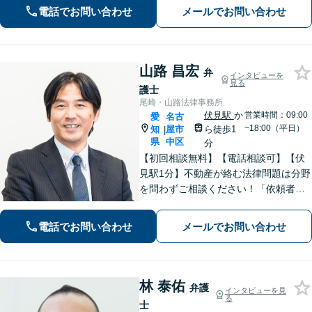
らのご相談可
電話でお問い合わせ
メールでお問い合わせ
山路 昌宏
弁
インタビューを
見る
護士
尾崎・山路法律事務所
伏見駅
か
営業時間：09:00
愛
名古
~18:00（平日）
知
屋市
ら徒歩1
|
県
中区
分
【初回相談無料】【電話相談可】【伏
見駅1分】不動産が絡む法律問題は分野
を問わずご相談ください！「依頼者さ
まの声を丁寧に聞く」ことを第一に、
ひとりでも多くの方のお悩みを解決で
電話でお問い合わせ
メールでお問い合わせ
きるように尽力いたします。【メー
ル・Web相談可】【法テラス利用可】
林 泰佑
弁護
インタビューを見
る
士