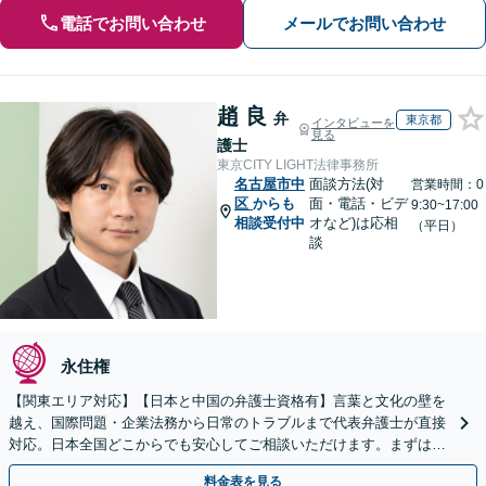
電話でお問い合わせ
メールでお問い合わせ
趙 良
弁
東京都
インタビューを
見る
護士
東京CITY LIGHT法律事務所
名古屋市中
面談方法(対
営業時間：0
区
からも
面・電話・ビデ
9:30~17:00
相談受付中
オなど)は応相
（平日）
談
永住権
【関東エリア対応】【日本と中国の弁護士資格有】言葉と文化の壁を
越え、国際問題・企業法務から日常のトラブルまで代表弁護士が直接
対応。日本全国どこからでも安心してご相談いただけます。まずは一
歩を踏み出してみませんか。【初回相談無料】
料金表を見る