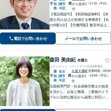
~17:30（平日）
知
屋市
から徒歩1
|
県
中区
分
【電話相談可】【初回相談無料】【弁
護士30人以上が在籍する事務所】【丸
の内駅1分】【労働問題】数百件以上の
解決実績あり。残業代、解雇、労働災
害など。企業法務、相続、交通事故､不
電話でお問い合わせ
メールでお問い合わせ
動産、離婚問題、などもお任せくださ
い
森田 美由紀
弁護士
ユナイテッド・パートナーズ法律事務所
久屋大通駅
営業時間：09:00
愛
名古
~19:00（平日）
知
屋市
から徒歩1
|
県
中区
分
元国税専門官・社会保険労務士の知見
を活かし、お金と職場、ご家族のトラ
ブルに法的な観点から誠実に対応いた
します。【久屋大通駅1分】【初回相談
30分無料】個人・法人・個人事業主か