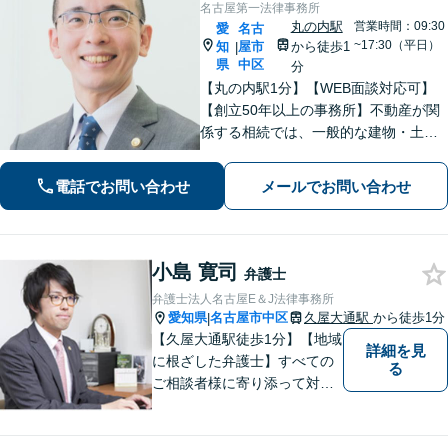
名古屋第一法律事務所
丸の内駅
営業時間：09:30
愛
名古
~17:30（平日）
知
屋市
から徒歩1
|
県
中区
分
【丸の内駅1分】【WEB面談対応可】
【創立50年以上の事務所】不動産が関
係する相続では、一般的な建物・土地
から農地まで幅広く対応いたします。
「IT法務部によるチームでの問題解
電話でお問い合わせ
メールでお問い合わせ
決」ITに関する深い知見を活かして技
術的な観点からも問題解決をサポー
ト！
小島 寛司
弁護士
弁護士法人名古屋E＆J法律事務所
愛知県
名古屋市中区
久屋大通駅
から徒歩1分
|
【久屋大通駅徒歩1分】【地域
詳細を見
に根ざした弁護士】すべての
る
ご相談者様に寄り添って対応
します。離婚問題／借金問題
／交通事故／相続問題／企業