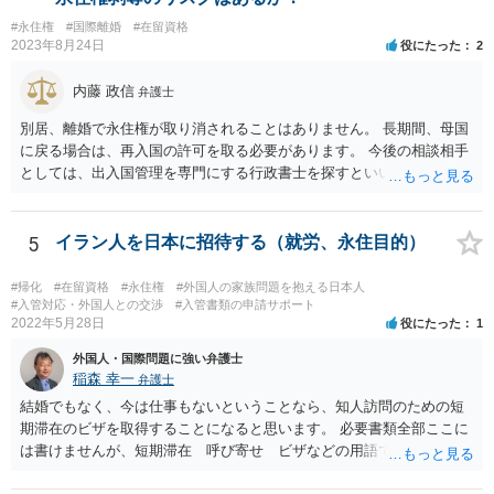
#永住権
#国際離婚
#在留資格
2023年8月24日
役にたった
2
内藤 政信
弁護士
別居、離婚で永住権が取り消されることはありません。 長期間、母国
に戻る場合は、再入国の許可を取る必要があります。 今後の相談相手
としては、出入国管理を専門にする行政書士を探すといいでしょう。
5
イラン人を日本に招待する（就労、永住目的）
#帰化
#在留資格
#永住権
#外国人の家族問題を抱える日本人
#入管対応・外国人との交渉
#入管書類の申請サポート
2022年5月28日
役にたった
1
外国人・国際問題に強い弁護士
稲森 幸一
弁護士
結婚でもなく、今は仕事もないということなら、知人訪問のための短
期滞在のビザを取得することになると思います。 必要書類全部ここに
は書けませんが、短期滞在 呼び寄せ ビザなどの用語で検索すると
あなたが日本で用意する物と本人が自分で用意するものが出てきま