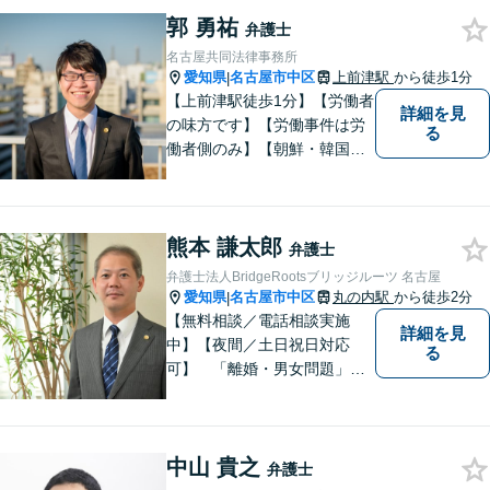
法務など、幅広い法律トラブ
郭 勇祐
ルに対応可能。【明確な料金
弁護士
体系】当事務所は信頼と安心
名古屋共同法律事務所
をモットーに業務に取り組ん
愛知県
名古屋市中区
上前津駅
から徒歩1分
|
でいます。
【上前津駅徒歩1分】【労働者
詳細を見
の味方です】【労働事件は労
る
働者側のみ】【朝鮮・韓国の
家族問題】労働問題、離婚、
相続、交通事故、借金問題、
刑事事件等に注力。 困ってい
熊本 謙太郎
る方の心の支えになれるよ
弁護士
う、全力で業務に取り組みま
弁護士法人BridgeRootsブリッジルーツ 名古屋
す。【休日・夜間面談可能】
愛知県
名古屋市中区
丸の内駅
から徒歩2分
|
【無料相談／電話相談実施
詳細を見
中】【夜間／土日祝日対応
る
可】 「離婚・男女問題」
「交通事故」「労働問題」
「相続」「債務整理」「刑事
事件」に注力しております。
中山 貴之
弁護士と事務職員が力を合わ
弁護士
せ、依頼者のみなさまに満足