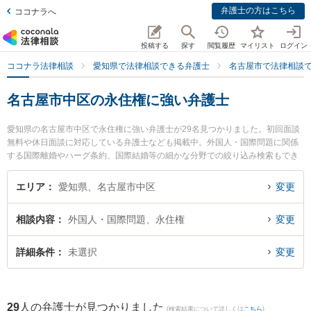
弁護士の方はこちら
ココナラへ
投稿する
探す
閲覧履歴
マイリスト
ログイン
ココナラ法律相談
愛知県で法律相談できる弁護士
名古屋市で法律相談
名古屋市中区の永住権に強い弁護士
愛知県の名古屋市中区で永住権に強い弁護士が29名見つかりました。初回面談
無料や休日面談に対応している弁護士なども掲載中。外国人・国際問題に関係
する国際離婚やハーグ条約、国際結婚等の細かな分野での絞り込み検索もでき
便利です。特に旭合同法律事務所 名古屋事務所の三池 哲二弁護士や弁護士法人
名城法律事務所 名古屋事務所の正木 健司弁護士、あけぼの法律事務所の西田
エリア
愛知県、名古屋市中区
変更
寛弁護士のプロフィール情報や弁護士費用、強みなどが注目されています。
『名古屋市中区で土日や夜間に発生した永住権のトラブルを今すぐに弁護士に
相談内容
外国人・国際問題、永住権
変更
相談したい』『永住権のトラブル解決の実績豊富な近くの弁護士を検索した
い』『初回相談無料で永住権を法律相談できる名古屋市中区内の弁護士に相談
予約したい』などでお困りの相談者さんにおすすめです。
詳細条件
未選択
変更
29
人の弁護士が見つかりました
(検索結果について詳しくは
こちら
)