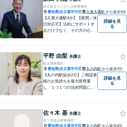
せ、依頼者のみなさまに満足
名古屋まちとひと法律事務所
していただけるようサポート
愛知県
名古屋市中区
久屋大通駅
から徒歩4分
|
いたします！
【久屋大通駅4分】【夜間／休
詳細を見
日対応可】法的にサポートす
る
るだけでなく、その方の心に
寄り添って最良の解決を目指
すという事務所の伝統を大切
に、日々、業務に取り組んで
平野 由梨
います。【地域に根ざした弁
弁護士
護士】離婚問題／相続問題／
藍法律事務所
交通事故など幅広い法律トラ
愛知県
名古屋市中区
丸の内駅
から徒歩2分
|
ブルに対応。
【丸の内駅徒歩2分】ご相談者
詳細を見
様のお気持ちを最大限尊重
る
し、１つ１つの法的問題に丁
寧に寄り添うきめ細やかなサ
ービスをお受けいただけるよ
う努めております。明るく相
佐々木 基
談しやすい雰囲気でお迎えし
弁護士
ております、お気軽にご相談
佐々木基法律事務所
ください。
愛知県
名古屋市中区
丸の内駅
から徒歩4分
|