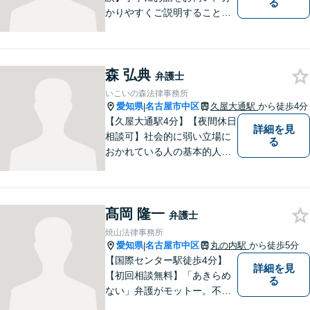
る
かりやすくご説明することを
大切にしています！ 問題をし
っかりと整理しながら、一緒
に最善の解決策を考えていき
森 弘典
ます。「安心して相談できる
弁護士
弁護士」を目指しています。
いこいの森法律事務所
【平日夜間や土曜日も対応】
愛知県
名古屋市中区
久屋大通駅
から徒歩4分
|
【久屋大通駅4分】【夜間休日
詳細を見
相談可】社会的に弱い立場に
る
おかれている人の基本的人権
が保障されるようにするこ
と、全体を見渡す視野を持っ
て、社会を良くしていくこと
髙岡 隆一
を信条として日々活動に邁進
弁護士
してまいります。まずはお気
焼山法律事務所
軽にご連絡ください。
愛知県
名古屋市中区
丸の内駅
から徒歩5分
|
【国際センター駅徒歩4分】
詳細を見
【初回相談無料】「あきらめ
る
ない」弁護がモットー。不動
産・離婚・借金など幅広く対