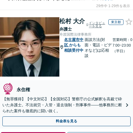
29件中 1-29件を表示
松村 大介
東京都
インタビュ
ーを見る
弁護士
舟渡国際法律事務所
名古屋市中
面談方法(対
営業時間：0
区
からも
面・電話・ビデ
7:00~23:00
相談受付中
オなど)は応相
（平日）
談
永住権
【無罪獲得】【中文対応】【全国対応】警察庁の公式解釈を高裁で砕
いた弁護士。不法就労・入管・退去強制・刑事事件——他事務所に断
られた案件も徹底的に闘い抜く。
料金表を見る