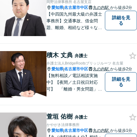
岡野法律事務所 名古屋支店
していただけるようサポート
愛知県
名古屋市中区
丸の内駅
から徒歩2分
|
いたします！
【中四国九州最大級の弁護士
詳細を見
事務所】交通事故、借金問
る
題、離婚、相続など様々な問
題について、「何度でも無
料」の相談を行っています！
まずはお気軽にご相談くださ
積木 丈典
い！
弁護士
弁護士法人BridgeRootsブリッジルーツ 名古屋
愛知県
名古屋市中区
丸の内駅
から徒歩2分
|
【無料相談／電話相談実施
詳細を見
中】【夜間／土日祝日対応
る
可】 「離婚・男女問題」
「交通事故」「労働問題」
「相続」「債務整理」「刑事
事件」に注力しております。
萱垣 佑樹
弁護士と事務職員が力を合わ
弁護士
せ、依頼者のみなさまに満足
かやがき法律事務所
していただけるようサポート
愛知県
名古屋市中区
丸の内駅
から徒歩1分
|
いたします！