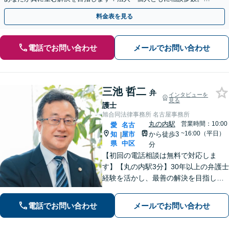
やかな連絡と粘り強い交渉を徹底【休日・夜間相談可】
料金表を見る
電話でお問い合わせ
メールでお問い合わせ
三池 哲二
弁
インタビューを
見る
護士
旭合同法律事務所 名古屋事務所
丸の内駅
営業時間：10:00
愛
名古
~16:00（平日）
知
屋市
から徒歩3
|
県
中区
分
【初回の電話相談は無料で対応しま
す】【丸の内駅3分】30年以上の弁護士
経験を活かし、最善の解決を目指しま
す【交通事故】示談金の大幅な増額に
向けて尽力【労働問題】証拠集め・準
電話でお問い合わせ
メールでお問い合わせ
備から親身にサポート【他士業と連
携】