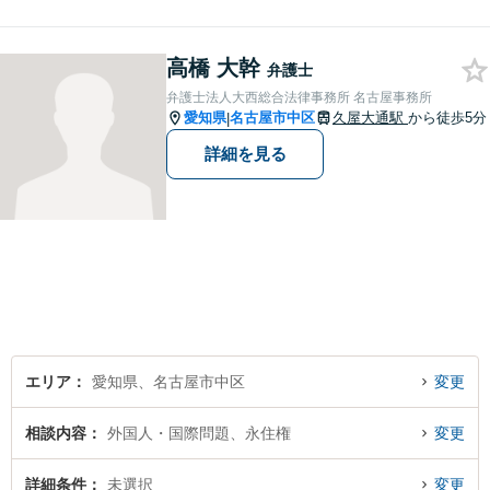
応◎法律問題で不安を抱えて
いる方は、お気軽にご相談く
高橋 大幹
ださい。共に明るい未来を切
弁護士
り開いていきましょう。【近
弁護士法人大西総合法律事務所 名古屋事務所
隣駐車場あり】
愛知県
名古屋市中区
久屋大通駅
から徒歩5分
|
詳細を見る
エリア
愛知県、名古屋市中区
変更
相談内容
外国人・国際問題、永住権
変更
詳細条件
未選択
変更