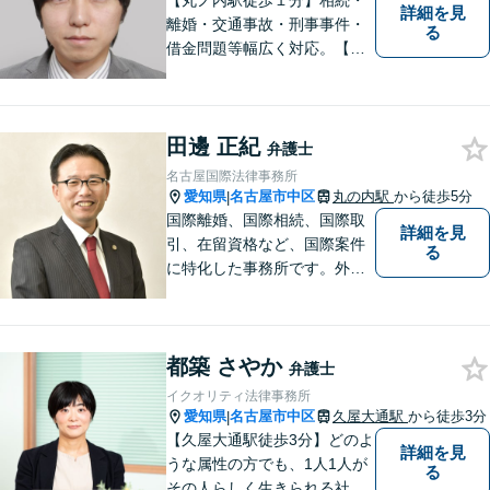
【丸ノ内駅徒歩１分】相続・
詳細を見
離婚・交通事故・刑事事件・
る
借金問題等幅広く対応。【迅
速に対応いたします】まず
は、ご相談を。
田邊 正紀
弁護士
名古屋国際法律事務所
愛知県
名古屋市中区
丸の内駅
から徒歩5分
|
国際離婚、国際相続、国際取
詳細を見
引、在留資格など、国際案件
る
に特化した事務所です。外国
人の方からの依頼、外国人の
方を相手とする事件、国際ビ
ジネス案件などを多く扱って
都築 さやか
います。事務所所属弁護士全
弁護士
員、英語での案件対応が可能
イクオリティ法律事務所
です。
愛知県
名古屋市中区
久屋大通駅
から徒歩3分
|
【久屋大通駅徒歩3分】どのよ
詳細を見
うな属性の方でも、1人1人が
る
その人らしく生きられる社会