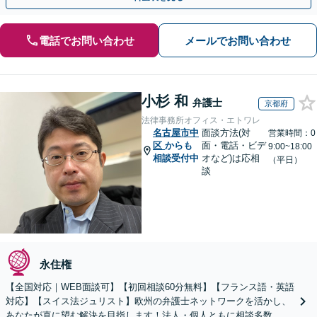
電話でお問い合わせ
メールでお問い合わせ
小杉 和
弁護士
京都府
法律事務所オフィス・エトワレ
名古屋市中
面談方法(対
営業時間：0
区
からも
面・電話・ビデ
9:00~18:00
相談受付中
オなど)は応相
（平日）
談
永住権
【全国対応｜WEB面談可】【初回相談60分無料】【フランス語・英語
対応】【スイス法ジュリスト】欧州の弁護士ネットワークを活かし、
あなたが真に望む解決を目指します！法人・個人ともに相談多数。細