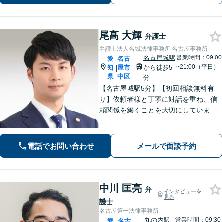
サービスを提供【初回面談無料】
尾髙 大輝
弁護士
弁護士法人名城法律事務所 名古屋事務所
名古屋城駅
営業時間：09:00
愛
名古
~21:00（平日）
知
屋市
から徒歩5
|
県
中区
分
【名古屋城駅5分】【初回相談無料有
り】依頼者様と丁寧に対話を重ね、信
頼関係を築くことを大切にしていま
す。離婚・男女問題、刑事事件、労働
問題（企業側／労働者側）のご相談は
お任せください。納得感の高い、最善
電話でお問い合わせ
メールで面談予約
の解決を目指して尽力いたします【土
日祝対応可】
中川 匡亮
弁
インタビューを
見る
護士
名古屋第一法律事務所
丸の内駅
営業時間：09:30
愛
名古