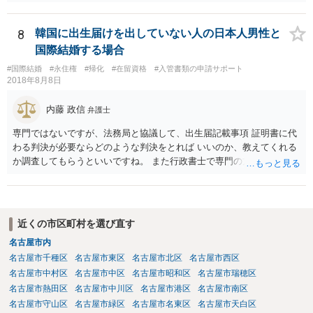
罪が成立する可能性があります。 法定刑は3月以上5年以下の懲役刑が
規定されています。
8
韓国に出生届けを出していない人の日本人男性と
国際結婚する場合
#国際結婚
#永住権
#帰化
#在留資格
#入管書類の申請サポート
2018年8月8日
内藤 政信
弁護士
専門ではないですが、法務局と協議して、出生届記載事項 証明書に代
わる判決が必要ならどのような判決をとれば いいのか、教えてくれる
か調査してもらうといいですね。 また行政書士で専門の方がいそうな
ので、探して聞いても いいですね。
近くの市区町村を選び直す
名古屋市内
名古屋市千種区
名古屋市東区
名古屋市北区
名古屋市西区
名古屋市中村区
名古屋市中区
名古屋市昭和区
名古屋市瑞穂区
名古屋市熱田区
名古屋市中川区
名古屋市港区
名古屋市南区
名古屋市守山区
名古屋市緑区
名古屋市名東区
名古屋市天白区