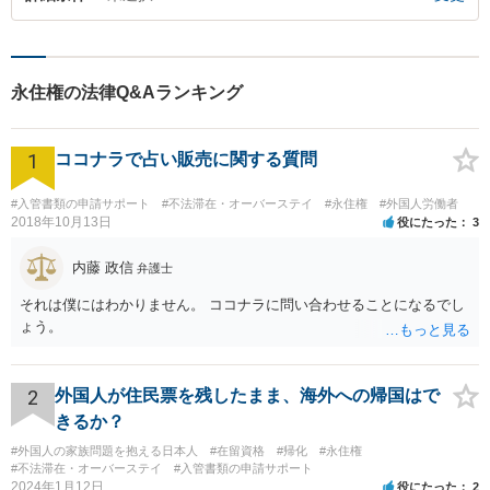
永住権の法律Q&Aランキング
1
ココナラで占い販売に関する質問
#入管書類の申請サポート
#不法滞在・オーバーステイ
#永住権
#外国人労働者
2018年10月13日
役にたった
3
内藤 政信
弁護士
それは僕にはわかりません。 ココナラに問い合わせることになるでし
ょう。
2
外国人が住民票を残したまま、海外への帰国はで
きるか？
#外国人の家族問題を抱える日本人
#在留資格
#帰化
#永住権
#不法滞在・オーバーステイ
#入管書類の申請サポート
2024年1月12日
役にたった
2