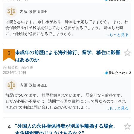
内藤 政信
弁護士
可能と思います。 永住権があり、帰国を予定してますから。 また、社
会保険料や住民税は納付しておく必要があるでしょう。 帰国した時
に、保険証が必要になるでしょうから。
3
未成年の前歴による海外旅行、留学、移住に影響
はあるのか
#在留資格
#永住権
2024年1月9日
役にたった
2
内藤 政信
弁護士
前歴はついてます。 前歴登録されています。 罰金刑なら前科です。
ビザが必要か不要かは、訪問する国や目的によって異なるので、それ
ぞれの 大使館に問い合わせるのがいいでしょう。
4
"外国人の永住権保持者が別居や離婚する場合、
永住権剥奪のリスクはあるか？"