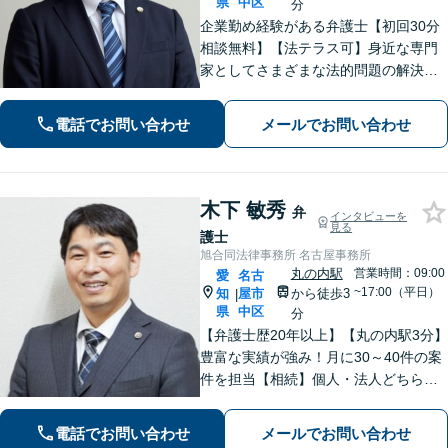
県
中区
分
企業勤め経験がある弁護士【初回30分
相談無料】【法テラス可】身近な専門
家としてさまざまな法的問題の解決に
丁寧に取り組んでまいります。依頼者
さまに寄り添いながらご納得頂けるま
電話でお問い合わせ
メールでお問い合わせ
でとことん対応！私に一度ご相談くだ
さい。【休日・夜間対応】
木下 敏秀
弁
インタビューを
見る
護士
旭合同法律事務所 名古屋事務所
丸の内駅
営業時間：09:00
愛
名古
~17:00（平日）
知
屋市
から徒歩3
|
県
中区
分
【弁護士歴20年以上】【丸の内駅3分】
豊富な実績が強み！月に30～40件の案
件を担当【相続】個人・法人どちらの
相談もお任せください【借金問題】双
方ともに納得する解決を目指します
電話でお問い合わせ
メールでお問い合わせ
【離婚問題】他士業と連携し多角的な