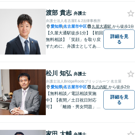
事件」に注力しております。
渡部 貴志
弁護士と事務職員が力を合わ
弁護士
せ、依頼者のみなさまに満足
弁護士法人名古屋E＆J法律事務所
していただけるようサポート
愛知県
名古屋市中区
久屋大通駅
から徒歩1分
|
いたします！
【久屋大通駅徒歩1分】【初回
詳細を見
無料相談】「笑顔」を取り戻
る
すために、弁護士としてあら
ゆる角度から問題解決へと尽
力します。気さくなキャラク
ターで依頼者様が前向きにな
松川 知弘
れるようリードいたします。
弁護士
まずは無料相談をご利用くだ
弁護士法人BridgeRootsブリッジルーツ 名古屋
さい。【女性弁護士在籍】
愛知県
名古屋市中区
丸の内駅
から徒歩2分
|
【無料相談／電話相談実施
詳細を見
中】【夜間／土日祝日対応
る
可】 「離婚・男女問題」
「交通事故」「労働問題」
「相続」「債務整理」「刑事
事件」に注力しております。
家田 大輔
弁護士と事務職員が力を合わ
弁護士