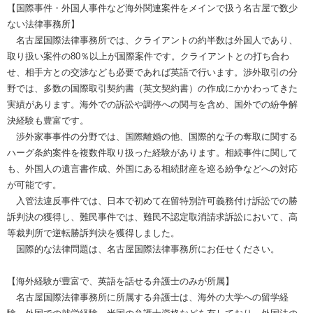
【国際事件・外国人事件など海外関連案件をメインで扱う名古屋で数少
ない法律事務所】
名古屋国際法律事務所では、クライアントの約半数は外国人であり、
取り扱い案件の80％以上が国際案件です。クライアントとの打ち合わ
せ、相手方との交渉なども必要であれば英語で行います。渉外取引の分
野では、多数の国際取引契約書（英文契約書）の作成にかかわってきた
実績があります。海外での訴訟や調停への関与を含め、国外での紛争解
決経験も豊富です。
渉外家事事件の分野では、国際離婚の他、国際的な子の奪取に関する
ハーグ条約案件を複数件取り扱った経験があります。相続事件に関して
も、外国人の遺言書作成、外国にある相続財産を巡る紛争などへの対応
が可能です。
入管法違反事件では、日本で初めて在留特別許可義務付け訴訟での勝
訴判決の獲得し、難民事件では、難民不認定取消請求訴訟において、高
等裁判所で逆転勝訴判決を獲得しました。
国際的な法律問題は、名古屋国際法律事務所にお任せください。
【海外経験が豊富で、英語を話せる弁護士のみが所属】
名古屋国際法律事務所に所属する弁護士は、海外の大学への留学経