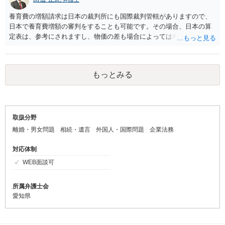
ことになります。 日本国内にいる方の在留資格の変更の場合には手続
が異なりますが、呼び寄せよりは手続は簡易なものになりますが、基
養育費の増額請求は日本の裁判所にも国際裁判管轄がありますので、
本的な在留資格取得の条件は変わりません。
日本で養育費増額の審判をすることも可能です。その場合、日本の算
定表は、参考にされますし、物価の差も場合によっては考慮されま
す。 ただ、養育費の回収可能性や金額の多寡を考えると、アメリカの
元夫が居住する州での手続の方が効果的である場合が多いと思いま
す。アメリカの各州には、養育費を算定してくれたり、回収をサポー
もっとみる
トしてくれる機関があります。例えば、カリフォルニア州では、http
s://childsupport.ca.gov/ です。オンラインでご自身で手続することが
可能ですし、米国の弁護士に依頼してもそれほど高額な費用は掛から
ないと思います。
取扱分野
離婚・男女問題
相続・遺言
外国人・国際問題
企業法務
対応体制
WEB面談可
所属弁護士会
愛知県