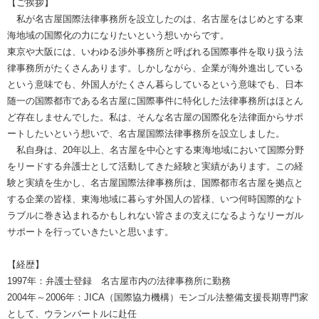
【ご挨拶】
私が名古屋国際法律事務所を設立したのは、名古屋をはじめとする東
海地域の国際化の力になりたいという想いからです。
東京や大阪には、いわゆる渉外事務所と呼ばれる国際事件を取り扱う法
律事務所がたくさんあります。しかしながら、企業が海外進出している
という意味でも、外国人がたくさん暮らしているという意味でも、日本
随一の国際都市である名古屋に国際事件に特化した法律事務所はほとん
ど存在しませんでした。私は、そんな名古屋の国際化を法律面からサポ
ートしたいという想いで、名古屋国際法律事務所を設立しました。
私自身は、20年以上、名古屋を中心とする東海地域において国際分野
をリードする弁護士として活動してきた経験と実績があります。この経
験と実績を生かし、名古屋国際法律事務所は、国際都市名古屋を拠点と
する企業の皆様、東海地域に暮らす外国人の皆様、いつ何時国際的なト
ラブルに巻き込まれるかもしれない皆さまの支えになるようなリーガル
サポートを行っていきたいと思います。
【経歴】
1997年：弁護士登録 名古屋市内の法律事務所に勤務
2004年～2006年：JICA（国際協力機構）モンゴル法整備支援長期専門家
として、ウランバートルに赴任