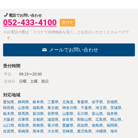
電話でお問い合わせ
052-433-4100
受付中
※お電話の際は「ココナラ法律相談を見た」とお伝えいただくとスムーズで
す。
メールでお問い合わせ
受付時間
平日
09:15〜20:00
定休日
日曜、土曜、祝日
対応地域
愛知県
静岡県
岐阜県
三重県
北海道
青森県
岩手県
宮城県
秋田県
山形県
福島県
東京都
神奈川県
千葉県
埼玉県
茨城県
栃木県
群馬県
新潟県
長野県
山梨県
石川県
富山県
福井県
大阪府
兵庫県
京都府
滋賀県
奈良県
和歌山県
広島県
岡山県
山口県
鳥取県
島根県
香川県
愛媛県
高知県
徳島県
福岡県
佐賀県
長崎県
熊本県
大分県
宮崎県
鹿児島県
沖縄県
海外