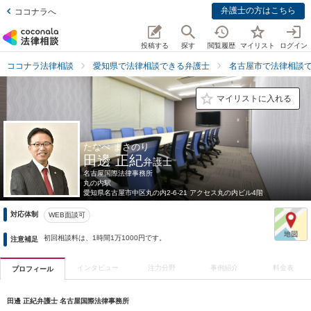
弁護士の方はこちら
ココナラへ
投稿する
探す
閲覧履歴
マイリスト
ログイン
ココナラ法律相談
愛知県で法律相談できる弁護士
名古屋市で法律相談
マイリストに入れる
たなべ まさのり
田邊 正紀
弁護士
名古屋国際法律事務所
丸の内駅
愛知県
名古屋市中区丸の内2-6-21 アクセス丸の内ビル4階
対応体制
WEB面談可
初回相談料は、1時間1万1000円です。
注意補足
インタビュー
注力分野
事例紹介
料金表
プロフィール
田邊 正紀弁護士 名古屋国際法律事務所