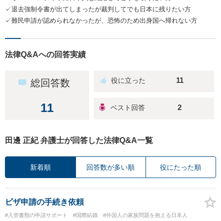
✓退去強制令書が出てしまったが裁判してでも日本に残りたい方
✓難民申請が認められなかったが、恐怖のため出身国へ帰れない方
法律Q&Aへの回答実績
11
総回答数
11
2
田邊 正紀 弁護士が回答した法律Q&A一覧
新着順
回答数が多い順
役にたった順
ビザ申請の手続き依頼
#入管書類の申請サポート
#国際結婚
#外国人の家族問題を抱える日本人