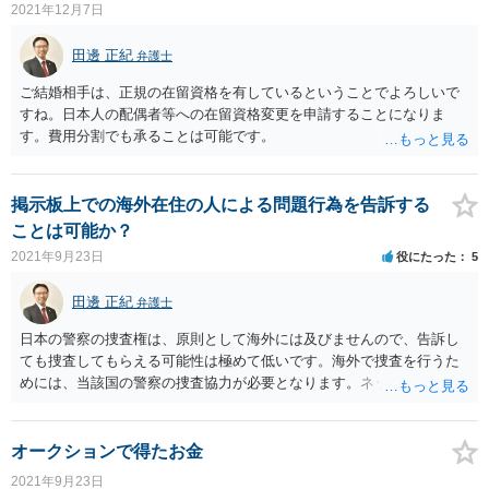
2021年12月7日
田邊 正紀
弁護士
ご結婚相手は、正規の在留資格を有しているということでよろしいで
すね。日本人の配偶者等への在留資格変更を申請することになりま
す。費用分割でも承ることは可能です。
掲示板上での海外在住の人による問題行為を告訴する
ことは可能か？
2021年9月23日
役にたった
5
田邊 正紀
弁護士
日本の警察の捜査権は、原則として海外には及びませんので、告訴し
ても捜査してもらえる可能性は極めて低いです。海外で捜査を行うた
めには、当該国の警察の捜査協力が必要となります。ネットの書き込
み等の事案で相手国が捜査協力する可能性は極めて低いです。これ
は、日本人でも外国人でも変わりありません。
オークションで得たお金
2021年9月23日