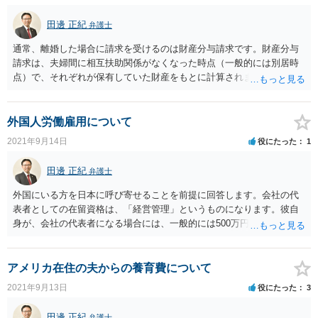
田邊 正紀
弁護士
通常、離婚した場合に請求を受けるのは財産分与請求です。財産分与
請求は、夫婦間に相互扶助関係がなくなった時点（一般的には別居時
点）で、それぞれが保有していた財産をもとに計算されます。よっ
て、オークションで儲けたお金が別居時点で手元に残っていなけれ
ば、財産分与として請求を受けることはありません。また、オークシ
ョンで儲けたお金を黙って使ってしまっていたということを理由とし
外国人労働雇用について
て慰謝料請求することも不可能と思われます。
2021年9月14日
役にたった
1
田邊 正紀
弁護士
外国にいる方を日本に呼び寄せることを前提に回答します。会社の代
表者としての在留資格は、「経営管理」というものになります。彼自
身が、会社の代表者になる場合には、一般的には500万円を出資して会
社を設立します（500万円は彼自身の資金である方が有利ですが、株主
は他人でも構いません）。そして、1年間で500万円以上の経費を支出
する規模の事業を行う「事業計画書」を作成します。また「事務所」
アメリカ在住の夫からの養育費について
も構える必要があります。手続的には、出入国在留管理局に対し、在
2021年9月13日
役にたった
3
留資格認定証明書交付申請を行い、証明書の交付を受けて、これを本
人がいる国に郵送し、現地の日本大使館でビザの発行をけて来日する
田邊 正紀
弁護士