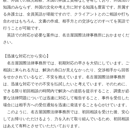
験、外国での就労経験、米国の弁護士資格などを有しており、外国法の
知識のみならず、外国の文化や考え方に対する知識も豊富です。所属す
る弁護士は、全員英語が堪能ですので、クライアントとのご相談や打ち
合わせはもちろん、文書の作成、相手方との交渉などのすべてを英語で
行うことが可能です。
英語での対応が必要な案件は、名古屋国際法律事務所におかませくだ
さい。
【迅速な対応だから安心】
名古屋国際法律事務所では、初期対応の早さを大切にしています。ご
相談に来られる方は、解決の糸口が見えなかったり、交渉相手から回答
をせかされているなど、不安を抱えています。名古屋国際法律事務所
は、迅速な対応でその不安を払拭したいと考えています。そのために、
できる限り初回相談の時間内で解決への道筋を提示すること、調査が必
要な法律問題については迅速に対応して報告すること、事件を受任した
場合には相手方への受任通知を迅速に発送することを心がけています。
このように、名古屋国際法律事務所では、初回相談を受けた後、安心
してお帰りいただけるよう、力を入れて取り組んでいるため、初回相談
はあえて有料とさせていただいております。