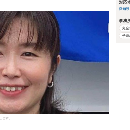
対応
愛知県
事務
完全
子連
します。