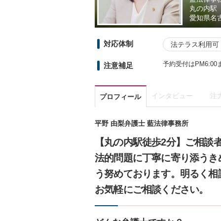
丸の内駅
愛知県
名古
対応体制
法テラス利用可
予約受付はPM6:0
注意補足
インタビュー
注
プロフィール
平野 由梨弁護士 藍法律事務所
【丸の内駅徒歩2分】ご相談
法的問題に丁寧に寄り添うき
う努めております。明るく相
お気軽にご相談ください。