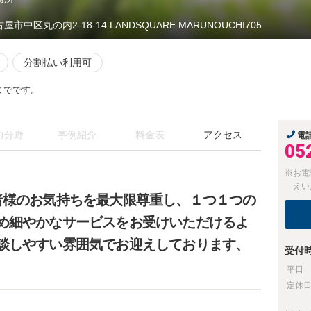
屋市中区丸の内2-18-14 LANDSQUARE MARUNOUCHI705
分割払い利用可
0までです。
力分野
事例紹介
料金表
アクセス
電
05
※お電
えい
者様のお気持ちを最大限尊重し、１つ１つの
め細やかなサービスをお受けいただけるよ
談しやすい雰囲気でお迎えしております、
受付
平日
定休