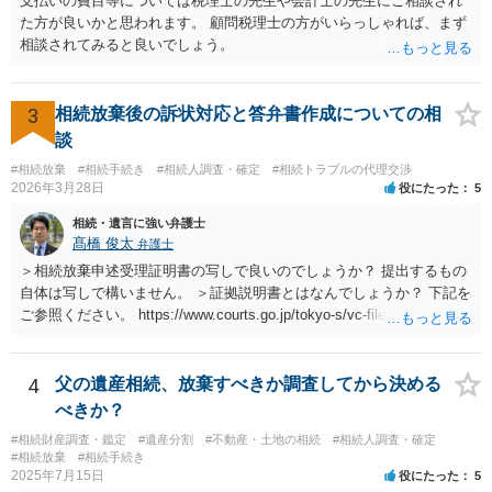
支払いの費目等については税理士の先生や会計士の先生にご相談され
た方が良いかと思われます。 顧問税理士の方がいらっしゃれば、まず
相談されてみると良いでしょう。
3
相続放棄後の訴状対応と答弁書作成についての相
談
#相続放棄
#相続手続き
#相続人調査・確定
#相続トラブルの代理交渉
2026年3月28日
役にたった
5
相続・遺言に強い弁護士
髙橋 俊太
弁護士
＞相続放棄申述受理証明書の写しで良いのでしょうか？ 提出するもの
自体は写しで構いません。 ＞証拠説明書とはなんでしょうか？ 下記を
ご参照ください。 https://www.courts.go.jp/tokyo-s/vc-files/tokyo-s/file/
14-1kisairei.pdf
4
父の遺産相続、放棄すべきか調査してから決める
べきか？
#相続財産調査・鑑定
#遺産分割
#不動産・土地の相続
#相続人調査・確定
#相続放棄
#相続手続き
2025年7月15日
役にたった
5