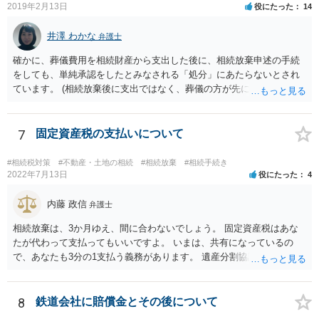
で相続する際は、4800万円が非課税枠となります。 そうすると、母が
2019年2月13日
役にたった
14
亡くなってから相続すると、両親のどちらかが亡くなってから相続す
るより非課税の枠が減少します。 計画的に相続をするのがおすすめと
井澤 わかな
弁護士
いうことになります。これ以外にも気をつける点はあるかもしれませ
確かに、葬儀費用を相続財産から支出した後に、相続放棄申述の手続
んので、一度相談して想定するのがおすすめと思います。
をしても、単純承認をしたとみなされる「処分」にあたらないとされ
ています。 (相続放棄後に支出ではなく、葬儀の方が先に来るのが通常
だと思いますので、葬儀→葬儀費用を相続財産から支出→相続放棄申
述の手続ということだと思いますが) ただ、葬儀費用ならいくらでもよ
いということではなく、身分相応の、社会的儀式として当然認められ
7
固定資産税の支払いについて
る程度の金額に留まると考えた方がよいです。 もし、相続人の皆さん
に葬儀費用を支出する経済力がなく、質素な葬儀を行った費用であれ
#相続税対策
#不動産・土地の相続
#相続放棄
#相続手続き
ば相続財産から支出しても単純承認と認められない可能性が高いの
2022年7月13日
役にたった
4
で、相続放棄申述が受理される可能性も高いと思います。
内藤 政信
弁護士
相続放棄は、3か月ゆえ、間に合わないでしょう。 固定資産税はあな
たが代わって支払ってもいいですよ。 いまは、共有になっているの
で、あなたも3分の1支払う義務があります。 遺産分割協議をして、不
動産取得者を決めて、相続登記する必要があります。 登記名義人に支
払い義務があります。
8
鉄道会社に賠償金とその後について