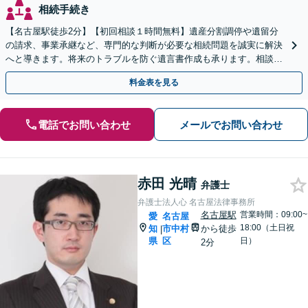
相続手続き
【名古屋駅徒歩2分】【初回相談１時間無料】遺産分割調停や遺留分
の請求、事業承継など、専門的な判断が必要な相続問題を誠実に解決
へと導きます。将来のトラブルを防ぐ遺言書作成も承ります。相談し
て良かったとのお声あり。まずは一度ご相談ください。
料金表を見る
電話でお問い合わせ
メールでお問い合わせ
赤田 光晴
弁護士
弁護士法人心 名古屋法律事務所
名古屋駅
営業時間：09:00~
愛
名古屋
18:00（土日祝
知
市中村
から徒歩
|
県
区
日）
2分