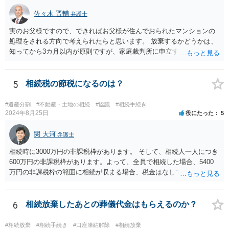
佐々木 晋輔
弁護士
実のお父様ですので、できればお父様が住んでおられたマンションの
処理をされる方向で考えられたらと思います。 放棄するかどうかは、
知ってから3カ月以内が原則ですが、家庭裁判所に申立すれば3カ月の
期間を伸長することができます。 その間に、財産の状況を調査して、
放棄するかどうか決めることができます。 銀行やサラ金が数年も放置
することはありませんので、数年後に借金が発見される可能性はほぼ
5
相続税の節税になるのは？
ありません。 なお、私が扱った相続放棄を検討していた案件で、期間
伸長して調査したところ、サラ金に対する過払金など相当な財産が見
#遺産分割
#不動産・土地の相続
#協議
#相続手続き
つかったため相続したという事例がありました。
2024年8月25日
役にたった
5
関 大河
弁護士
相続時に3000万円の非課税枠があります。 そして、相続人一人につき
600万円の非課税枠があります。よって、全員で相続した場合、5400
万円の非課税枠の範囲に相続が収まる場合、税金はなしです。 一人が
相続放棄すると、600万円の枠が一つ減ります。よって、4800万円の
範囲となります。 一般的には、全員で相続する方が税金はお得です。
また、全員で相続しても、話し合いの結果、親がすべて相続と決める
6
相続放棄したあとの葬儀代金はもらえるのか？
こともできます。この場合でも相続の非課税枠は、全員で相続した540
0万円分使えます。 父が亡くなり、母が全部相続すると、母から三人
#相続放棄
#相続手続き
#口座凍結解除
#相続放棄