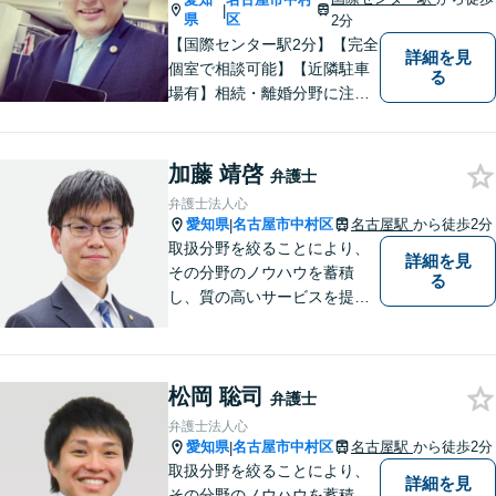
|
県
区
2分
【国際センター駅2分】【完全
詳細を見
個室で相談可能】【近隣駐車
る
場有】相続・離婚分野に注力
しており、多角的にケースを
見ることができるように、相
続の専門家と呼ばれる税理士
加藤 靖啓
弁護士
の登録もしています。頼れ
弁護士法人心
る、身近な法律事務所を目指
愛知県
名古屋市中村区
名古屋駅
から徒歩2分
|
しています。ぜひ、ご相談く
取扱分野を絞ることにより、
詳細を見
ださい。
その分野のノウハウを蓄積
る
し、質の高いサービスを提供
できるよう努めております。
全力でサポートさせていただ
きますので、お困りの際はご
松岡 聡司
相談ください。
弁護士
弁護士法人心
愛知県
名古屋市中村区
名古屋駅
から徒歩2分
|
取扱分野を絞ることにより、
詳細を見
その分野のノウハウを蓄積