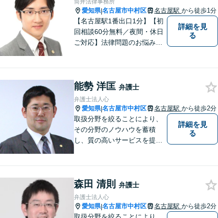
筒井法律事務所
愛知県
名古屋市中村区
名古屋駅
から徒歩1分
|
【名古屋駅1番出口1分】【初
詳細を見
回相談60分無料／夜間・休日
る
ご対応】法律問題のお悩みは
弁護士にまずはご相談を！依
頼者の方のお気持ちを大切に
し、最良の解決を目指しま
能勢 洋匡
す。一人で悩みを抱え込ま
弁護士
ず、一緒に解決の道を考えて
弁護士法人心
いきましょう！【Web相談
愛知県
名古屋市中村区
名古屋駅
から徒歩2分
|
可】
取扱分野を絞ることにより、
詳細を見
その分野のノウハウを蓄積
る
し、質の高いサービスを提供
できるよう努めております。
全力でサポートさせていただ
きますので、お困りの際はご
森田 清則
相談ください。
弁護士
弁護士法人心
愛知県
名古屋市中村区
名古屋駅
から徒歩2分
|
取扱分野を絞ることにより、