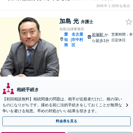
38件中 1-30件を表示
加島 光
弁護士
加島法律事務所
愛
名古屋
岩塚駅
か
営業時間：本
知
市中村
|
日定休日
ら徒歩1分
県
区
相続手続き
【初回相談無料】相続関連の問題は、相手が近親者だけに、根の深い
ものになりがちです。揉める前に法的手続きをしておくことが無用な
争いを避ける知恵。早めの対処がいい結果を招きます。
料金表を見る