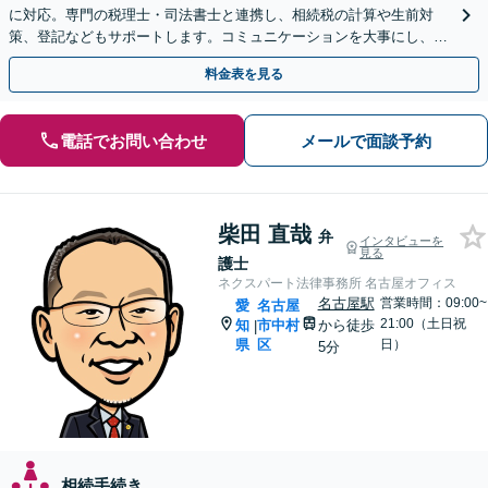
に対応。専門の税理士・司法書士と連携し、相続税の計算や生前対
策、登記などもサポートします。コミュニケーションを大事にし、よ
り納得できる解決を目指します【名古屋駅10分】
料金表を見る
電話でお問い合わせ
メールで面談予約
柴田 直哉
弁
インタビューを
見る
護士
ネクスパート法律事務所 名古屋オフィス
名古屋駅
営業時間：09:00~
愛
名古屋
21:00（土日祝
知
市中村
から徒歩
|
県
区
日）
5分
相続手続き