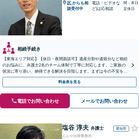
区
からも相
電話・ビデオな
間：本日
談受付中
ど)は応相談
定休日
相続手続き
【東海エリア対応】【休日・夜間面談可】遺産分割や遺留分など相続
のお悩みに、弁護士2名のチーム体制で丁寧に対応します。ご家族の
状況に寄り添い、納得できる解決を目指します。まずは今の不安をお
聞かせください【メール・WEB相談可】
料金表を見る
電話でお問い合わせ
メールでお問い合わせ
塩谷 淳夫
弁護士
愛知県
えんや法律事務所