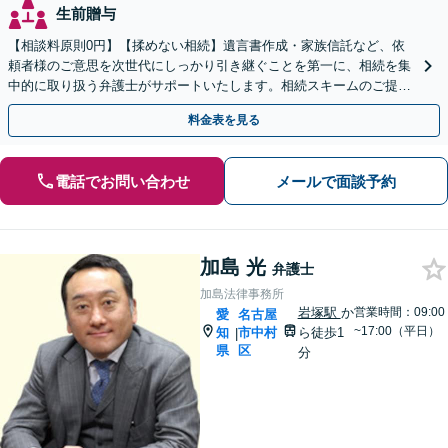
生前贈与
【相談料原則0円】【揉めない相続】遺言書作成・家族信託など、依
頼者様のご意思を次世代にしっかり引き継ぐことを第一に、相続を集
中的に取り扱う弁護士がサポートいたします。相続スキームのご提案
から遺言執行まで責任を持って対応させていただきます。
料金表を見る
電話でお問い合わせ
メールで面談予約
加島 光
弁護士
加島法律事務所
岩塚駅
か
営業時間：09:00
愛
名古屋
~17:00（平日）
知
市中村
ら徒歩1
|
県
区
分