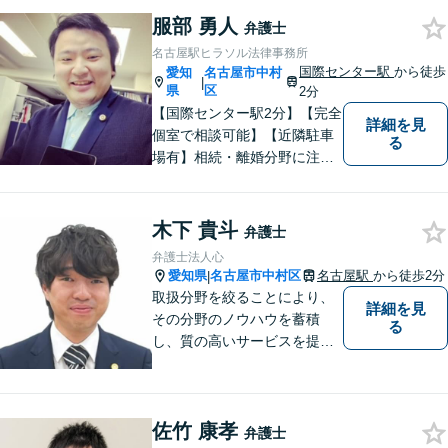
でのリーガルサービスを提供
服部 勇人
できるよう努めております。
弁護士
名古屋駅ヒラソル法律事務所
国際センター駅
から徒歩
愛知
名古屋市中村
|
県
区
2分
【国際センター駅2分】【完全
詳細を見
個室で相談可能】【近隣駐車
る
場有】相続・離婚分野に注力
しており、多角的にケースを
見ることができるように、相
続の専門家と呼ばれる税理士
木下 貴斗
弁護士
の登録もしています。頼れ
弁護士法人心
る、身近な法律事務所を目指
愛知県
名古屋市中村区
名古屋駅
から徒歩2分
|
しています。ぜひ、ご相談く
取扱分野を絞ることにより、
詳細を見
ださい。
その分野のノウハウを蓄積
る
し、質の高いサービスを提供
できるよう努めております。
全力でサポートさせていただ
きますので、お困りの際はご
佐竹 康孝
相談ください。
弁護士