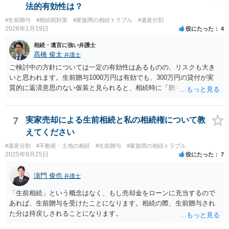
法的有効性は？
#生前贈与
#相続税対策
#家族間の相続トラブル
#遺産分割
2026年1月19日
役にたった
4
相続・遺言に強い弁護士
髙橋 俊太
弁護士
ご検討中の方針については一定の有効性はあるものの、リスクも大き
いと思われます。生前贈与1000万円は有効でも、300万円の貸付が実
質的に返済意思のない仮装と見られると、相続時に「贈与」と評価さ
れ、子から遺留分侵害額請求を受ける可能性があります。 その他の方
法として考えられるものとしては、 ①信託（家族信託・目的信託） 財
産を信託口に移し、受託者（信頼できる友人や専門職）に管理させ、
7
実家売却による生前相続と私の相続権について教
・生存中はあなたの生活費・介護費に優先充当 ・残余を友人や慈善団
えてください
体へ と使途を厳格に指定。相続ではなく信託帰属になるため、子の関
#遺産分割
#不動産・土地の相続
#生前贈与
#家族間の相続トラブル
与を大きく排除できます。 ②遺言＋生命保険の組合せ 生活資金は手元
2025年9月25日
役にたった
7
に残し、余剰資金で受取人を友人・団体にした保険を活用。保険金は
相続財産とは別枠で、遺留分対策にも有効と思われます。 ③負担付死
濵門 俊也
弁護士
因贈与 「介護・見守り等を条件に、死亡時に財産を渡す」契約。条件
不履行なら無効にでき、老後の安心を担保できます。 ④ 寄附予約＋解
「生前相続」という概念はなく、もし売却金をローンに充当するので
除条件 慈善団体への寄附を予約しつつ、資金不足時は解除できる条項
あれば、生前贈与を受けたことになります。相続の際、生前贈与され
を設定。 などがあり得るかと思われます。
た分は持戻しされることになります。