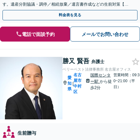
す。遺産分割協議・調停／相続放棄／遺言書作成などの生前対策【初
回相談無料】【休日対応可能】
料金表を見る
電話で面談予約
メールでお問い合わせ
勝又 賢吾
弁護士
ベリーベスト法律事務所 名古屋オフィス
名古
国際センタ
営業時間：09:3
愛
屋市
0~21:00（平
ー駅
から徒
知
|
中村
日）
歩2分
県
区
生前贈与