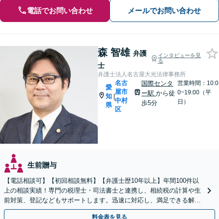
電話でお問い合わせ
メールでお問い合わせ
森 智雄
弁護
インタビューを見
る
士
弁護士法人名古屋大光法律事務所
名古
国際センタ
営業時間：10:0
愛
屋市
0~19:00（平
ー駅
から徒
知
|
中村
日）
歩5分
県
区
生前贈与
【電話相談可】【初回相談無料】【弁護士歴10年以上】年間100件以
上の相談実績！専門の税理士・司法書士と連携し、相続税の計算や生
前対策、登記などもサポートします。迅速に対応し、満足できる解決
を目指します【名古屋駅10分】【休日・夜間面談可】
料金表を見る