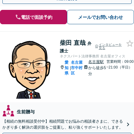
電話で面談予約
メールでお問い合わせ
柴田 直哉
弁
インタビューを
見る
護士
ネクスパート法律事務所 名古屋オフィス
名古屋駅
営業時間：09:00
愛
名古屋
~21:00（平日）
知
市中村
から徒歩5
|
県
区
分
生前贈与
【相続の無料相談受付中】相続問題でお悩みの相談者さまに、できる
かぎり多く解決の選択肢をご提案し、粘り強くサポートいたします。