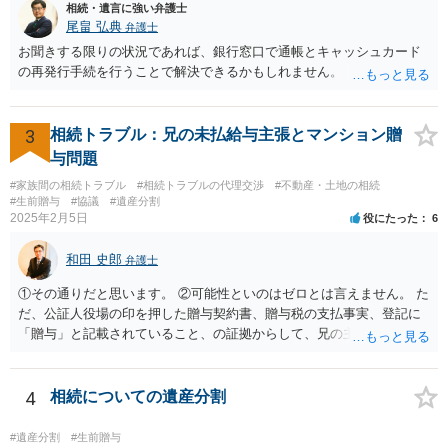
相続・遺言に強い弁護士
尾畠 弘典
弁護士
お聞きする限りの状況であれば、銀行窓口で通帳とキャッシュカード
の再発行手続を行うことで解決できるかもしれません。
3
相続トラブル：兄の未払給与主張とマンション贈
与問題
#家族間の相続トラブル
#相続トラブルの代理交渉
#不動産・土地の相続
#生前贈与
#協議
#遺産分割
2025年2月5日
役にたった
6
和田 史郎
弁護士
①その通りだと思います。 ②可能性といのはゼロとは言えません。 た
だ、公証人役場の印を押した贈与契約書、贈与税の支払事実、登記に
「贈与」と記載されていること、の証拠からして、兄の主張は通らな
いようには思います。 ③④その通りだと思います。 話し合いで折り合
わなければ、遺産分割調停を申し立てて進めるのがベターのような気
がしますね。
4
相続についての遺産分割
#遺産分割
#生前贈与