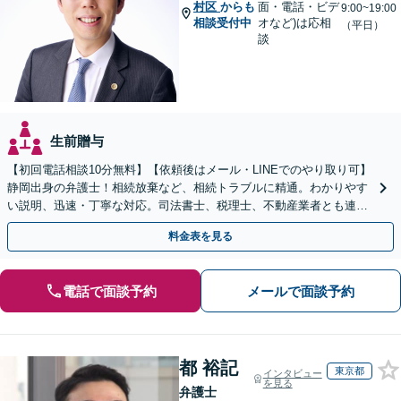
村区
からも
面・電話・ビデ
9:00~19:00
相談受付中
オなど)は応相
（平日）
談
生前贈与
【初回電話相談10分無料】【依頼後はメール・LINEでのやり取り可】
静岡出身の弁護士！相続放棄など、相続トラブルに精通。わかりやす
い説明、迅速・丁寧な対応。司法書士、税理士、不動産業者とも連携
し、遺産相続をトータルサポート【完全個室相談】
料金表を見る
電話で面談予約
メールで面談予約
都 裕記
東京都
インタビュー
を見る
弁護士