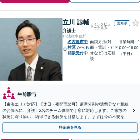
立川 諒輔
愛知県
インタビュ
ーを見る
弁護士
TK法律事務所
名古屋市中
面談方法(対
営業時間：1
村区
からも
面・電話・ビデ
0:00~18:00
相談受付中
オなど)は応相
（平日）
談
生前贈与
【東海エリア対応】【休日・夜間面談可】遺産分割や遺留分など相続
のお悩みに、弁護士2名のチーム体制で丁寧に対応します。ご家族の
状況に寄り添い、納得できる解決を目指します。まずは今の不安をお
聞かせください【メール・WEB相談可】
料金表を見る