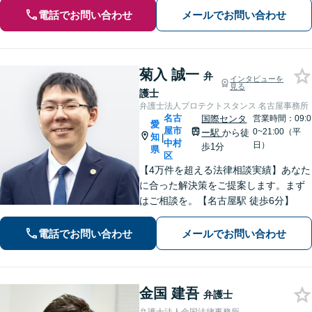
電話でお問い合わせ
メールでお問い合わせ
菊入 誠一
弁
インタビューを
見る
護士
弁護士法人プロテクトスタンス 名古屋事務所
名古
国際センタ
営業時間：09:0
愛
屋市
0~21:00（平
ー駅
から徒
知
|
中村
日）
歩1分
県
区
【4万件を超える法律相談実績】あなた
に合った解決策をご提案します。まず
はご相談を。【名古屋駅 徒歩6分】
電話でお問い合わせ
メールでお問い合わせ
金国 建吾
弁護士