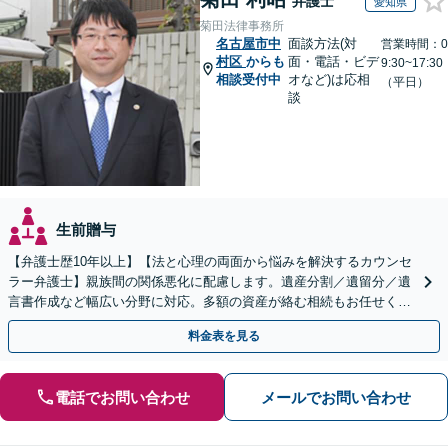
弁護士
愛知県
菊田法律事務所
名古屋市中
面談方法(対
営業時間：0
村区
からも
面・電話・ビデ
9:30~17:30
相談受付中
オなど)は応相
（平日）
談
生前贈与
【弁護士歴10年以上】【法と心理の両面から悩みを解決するカウンセ
ラー弁護士】親族間の関係悪化に配慮します。遺産分割／遺留分／遺
言書作成など幅広い分野に対応。多額の資産が絡む相続もお任せくだ
さい。【夜間・休日の相談可能】【駐車場完備】
料金表を見る
電話でお問い合わせ
メールでお問い合わせ