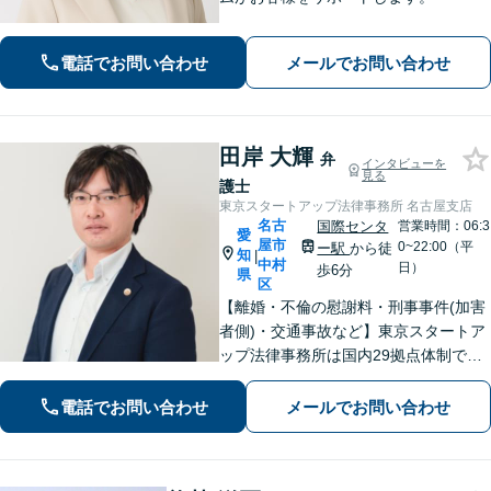
電話でお問い合わせ
メールでお問い合わせ
田岸 大輝
弁
インタビューを
見る
護士
東京スタートアップ法律事務所 名古屋支店
名古
国際センタ
営業時間：06:3
愛
屋市
0~22:00（平
ー駅
から徒
知
|
中村
日）
歩6分
県
区
【離婚・不倫の慰謝料・刑事事件(加害
者側)・交通事故など】東京スタートア
ップ法律事務所は国内29拠点体制で全
国対応！【ご自宅からの電話相談にも
対応(法律相談は完全予約制)】各分野で
電話でお問い合わせ
メールでお問い合わせ
専門性の高い弁護士が寄り添い解決を
サポートします。