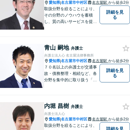
いきましょう！【Web相談
愛知県
名古屋市中村区
名古屋駅
から徒歩2分
|
可】
取扱分野を絞ることにより、
詳細を見
その分野のノウハウを蓄積
る
し、質の高いサービスを提供
できるよう努めております。
全力でサポートさせていただ
きますので、お困りの際はご
青山 嗣地
相談ください。
弁護士
弁護士法人心 名古屋法律事務所
愛知県
名古屋市中村区
名古屋駅
から徒歩2分
|
７０名以上の弁護士が交通事
詳細を見
故・債務整理・相続など、各
る
分野を集中的に取り扱う「分
野担当制」とすることで、ご
依頼者様に高品質・低コスト
でのリーガルサービスを提供
内堀 昌樹
できるよう努めております。
弁護士
弁護士法人心
愛知県
名古屋市中村区
名古屋駅
から徒歩2分
|
取扱分野を絞ることにより、
詳細を見