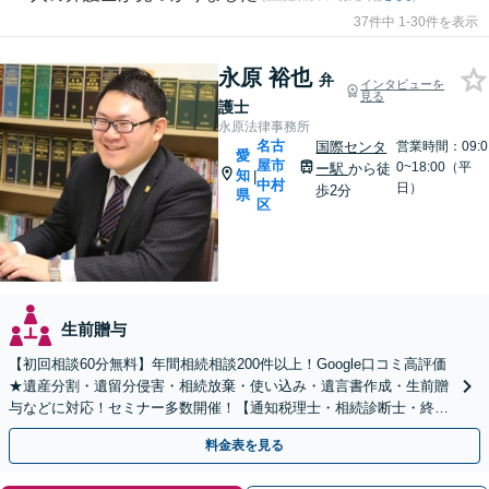
37件中 1-30件を表示
永原 裕也
弁
インタビューを
見る
護士
永原法律事務所
名古
国際センタ
営業時間：09:0
愛
屋市
0~18:00（平
ー駅
から徒
知
|
中村
日）
歩2分
県
区
生前贈与
【初回相談60分無料】年間相続相談200件以上！Google口コミ高評価
★遺産分割・遺留分侵害・相続放棄・使い込み・遺言書作成・生前贈
与などに対応！セミナー多数開催！【通知税理士・相続診断士・終活
カウンセラー】【国際センター駅徒歩3分】
料金表を見る