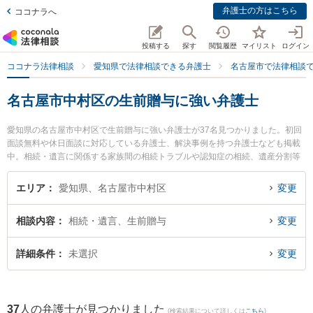
弁護士の方はこちら
ココナラへ
投稿する
探す
閲覧履歴
マイリスト
ログイン
ココナラ法律相談
愛知県で法律相談できる弁護士
名古屋市で法律相談
名古屋市中村区の生前贈与に強い弁護士
愛知県の名古屋市中村区で生前贈与に強い弁護士が37名見つかりました。初回
面談無料や休日面談に対応している弁護士、解決事例を持つ弁護士なども掲載
中。相続・遺言に関係する家族間の相続トラブルや認知症の相続、遺産分割等
の細かな分野での絞り込み検索もでき便利です。特に永原法律事務所の永原 裕
也弁護士や弁護士法人名古屋大光法律事務所の森 智雄弁護士、ネクスパート法
エリア
愛知県、名古屋市中村区
変更
律事務所 名古屋オフィスの柴田 直哉弁護士のプロフィール情報や弁護士費用、
強みなどが注目されています。『名古屋市中村区で土日や夜間に発生した生前
相談内容
相続・遺言、生前贈与
変更
贈与のトラブルを今すぐに弁護士に相談したい』『生前贈与のトラブル解決の
実績豊富な近くの弁護士を検索したい』『初回相談無料で生前贈与を法律相談
できる名古屋市中村区内の弁護士に相談予約したい』などでお困りの相談者さ
詳細条件
未選択
変更
んにおすすめです。
37
人の弁護士が見つかりました
(検索結果について詳しくは
こちら
)