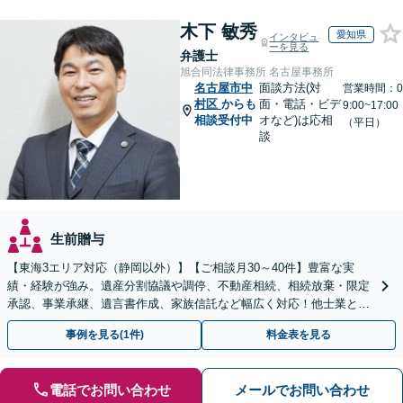
木下 敏秀
愛知県
インタビュ
ーを見る
弁護士
旭合同法律事務所 名古屋事務所
名古屋市中
面談方法(対
営業時間：0
村区
からも
面・電話・ビデ
9:00~17:00
相談受付中
オなど)は応相
（平日）
談
生前贈与
【東海3エリア対応（静岡以外）】【ご相談月30～40件】豊富な実
績・経験が強み。遺産分割協議や調停、不動産相続、相続放棄・限定
承認、事業承継、遺言書作成、家族信託など幅広く対応！他士業と連
携して円滑な問題解決を目指します。【初回面談無料】
事例を見る(1件)
料金表を見る
電話でお問い合わせ
メールでお問い合わせ