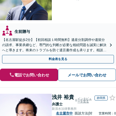
生前贈与
【名古屋駅徒歩2分】【初回相談１時間無料】遺産分割調停や遺留分
の請求、事業承継など、専門的な判断が必要な相続問題を誠実に解決
へと導きます。将来のトラブルを防ぐ遺言書作成も承ります。相談し
て良かったとのお声あり。まずは一度ご相談ください。
料金表を見る
電話でお問い合わせ
メールでお問い合わせ
浅井 裕貴
静岡県
インタビュ
ーを見る
弁護士
新清水法律事務所
名古屋市中
面談方法(対
営業時間：0