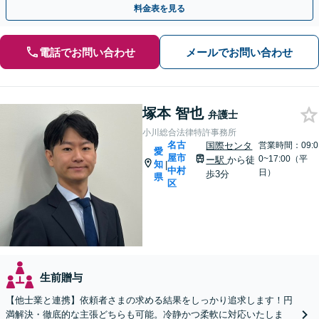
料金表を見る
電話でお問い合わせ
メールでお問い合わせ
塚本 智也
弁護士
小川総合法律特許事務所
名古
国際センタ
営業時間：09:0
愛
屋市
0~17:00（平
ー駅
から徒
知
|
中村
日）
歩3分
県
区
生前贈与
【他士業と連携】依頼者さまの求める結果をしっかり追求します！円
満解決・徹底的な主張どちらも可能。冷静かつ柔軟に対応いたしま