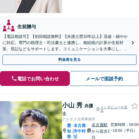
生前贈与
【電話相談可】【初回相談無料】【弁護士歴10年以上】迅速・細やか
に対応。専門の税理士・司法書士と連携し、相続税の計算や生前対
策、登記などもサポートします。コミュニケーションを大事にし、よ
り納得できる解決を目指します【名古屋駅10分】
料金表を見る
電話でお問い合わせ
メールで面談予約
小山 秀
弁護
インタビューを見
る
士
アルタス法律事務所
名古屋駅
営業時間：09:00
愛
名古屋
~18:00（平日）
知
市中村
から徒歩1
|
県
区
分