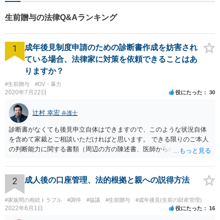
生前贈与の法律Q&Aランキング
1
成年後見制度申請のための診断書作成を妨害され
ている場合、法律家に対策を依頼できることはあ
りますか？
#生前贈与
#DV・暴力
2020年7月22日
役にたった
30
辻村 幸宏
弁護士
診断書がなくても後見申立自体はできますので、このような状況自体
を含めて家裁とご相談いただければと思います。 できる限りのご本人
の判断能力に関する書類（周辺の方の陳述書、医師からの聴取書等）
を整え、家裁の鑑定を経る前提で鑑定費用の予納金を用意し、申立て
をしていただければそこから先は進むのではないかと存じます。 ま
た、Aさんの意向を酌みすぎるあまりに後見申立ができない状況にして
2
成人後の口座管理、法的根拠と親への説得方法
いる施設の問題もありますので、当該地域の地域包括支援センターに
ご相談されるのもひとつの方法です。
#家族間の相続トラブル
#調停
#協議
#生前贈与
#成年後見(生前の財産管理)
2022年6月1日
役にたった
16