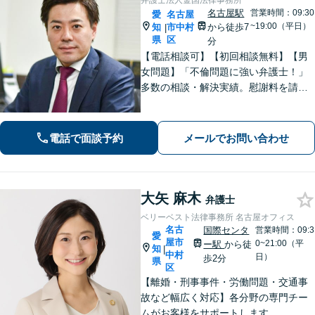
弁護士法人金国法律事務所
名古屋駅
営業時間：09:30
愛
名古屋
~19:00（平日）
知
市中村
から徒歩7
|
県
区
分
【電話相談可】【初回相談無料】【男
女問題】「不倫問題に強い弁護士！」
多数の相談・解決実績。慰謝料を請求
する側・された側、どちらも対応！
【交通事故】適切な損害賠償金を獲得
できるようサポートします【夜間・休
電話で面談予約
メールでお問い合わせ
日面談可】【完全個室】【名古屋駅7
分】
大矢 麻木
弁護士
ベリーベスト法律事務所 名古屋オフィス
名古
国際センタ
営業時間：09:3
愛
屋市
0~21:00（平
ー駅
から徒
知
|
中村
日）
歩2分
県
区
【離婚・刑事事件・労働問題・交通事
故など幅広く対応】各分野の専門チー
ムがお客様をサポートします。