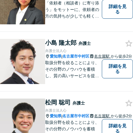
ております。
「依頼者（相談者）に寄り添
詳細を見
う」をモットーに、依頼者の
る
方の気持ちが少しでも軽くな
ればと思い、弁護士業務に取
り組んでいます。
小島 隆太郎
弁護士
弁護士法人心
愛知県
名古屋市中村区
名古屋駅
から徒歩2分
|
取扱分野を絞ることにより、
詳細を見
その分野のノウハウを蓄積
る
し、質の高いサービスを提供
できるよう努めております。
全力でサポートさせていただ
きますので、お困りの際はご
松岡 聡司
相談ください。
弁護士
弁護士法人心
愛知県
名古屋市中村区
名古屋駅
から徒歩2分
|
取扱分野を絞ることにより、
詳細を見
その分野のノウハウを蓄積
る