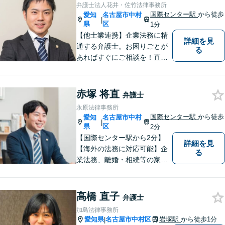
弁護士法人花井・佐竹法律事務所
国際センター駅
から徒歩
愛知
名古屋市中村
|
県
区
1分
【他士業連携】企業法務に精
詳細を見
通する弁護士。お困りごとが
る
あればすぐにご相談を！直面
している課題を解決し、明る
い未来へと導きます。既存事
務所には無いリーガルサービ
赤塚 将直
弁護士
スを提供したいという思い
永原法律事務所
で、日々挑戦してまいりま
国際センター駅
から徒歩
愛知
名古屋市中村
|
す。【土日夜間対応】
県
区
2分
【国際センター駅から2分】
詳細を見
【海外の法務に対応可能】企
る
業法務、離婚・相続等の家事
事件、交通事故、債権回収、
倒産・債務整理、消費者被害
の回復等の民事事件や刑事事
高橋 直子
弁護士
件など、幅広く対応可能で
加島法律事務所
す。是非、ご相談をお待ちし
愛知県
名古屋市中村区
岩塚駅
から徒歩1分
|