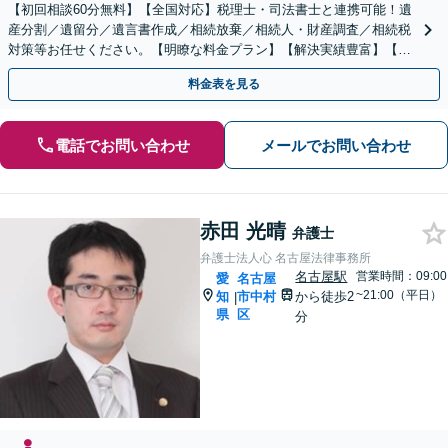
【初回相談60分無料】【全国対応】税理士・司法書士と連携可能！遺
産分割／遺留分／遺言書作成／相続放棄／相続人・財産調査／相続税
対策等お任せください。【明瞭な料金プラン】【解決実績豊富】【電
話相談可】
料金表を見る
電話でお問い合わせ
メールでお問い合わせ
赤田 光晴
弁護士
弁護士法人心 名古屋法律事務所
名古屋駅
営業時間：09:00
愛
名古屋
~21:00（平日）
知
市中村
から徒歩2
|
県
区
分