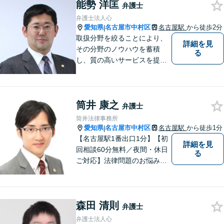
能勢 洋匡
弁護士
弁護士法人心
愛知県
名古屋市中村区
名古屋駅
から徒歩2分
|
取扱分野を絞ることにより、
詳細を見
その分野のノウハウを蓄積
る
し、質の高いサービスを提供
できるよう努めております。
全力でサポートさせていただ
きますので、お困りの際はご
筒井 康之
相談ください。
弁護士
筒井法律事務所
愛知県
名古屋市中村区
名古屋駅
から徒歩1分
|
【名古屋駅1番出口1分】【初
詳細を見
回相談60分無料／夜間・休日
る
ご対応】法律問題のお悩みは
弁護士にまずはご相談を！依
頼者の方のお気持ちを大切に
し、最良の解決を目指しま
森田 清則
す。一人で悩みを抱え込ま
弁護士
ず、一緒に解決の道を考えて
弁護士法人心