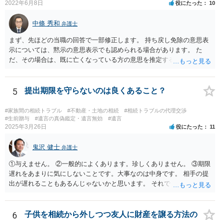
2022年6月8日
役にたった
10
中條 秀和
弁護士
まず、先ほどの当職の回答で一部修正します。 持ち戻し免除の意思表
示については、黙示の意思表示でも認められる場合があります。 た
だ、その場合は、既に亡くなっている方の意思を推定することになり
ますので、なかなか立証のハードルは高いと思われます。それゆえ、
持ち戻し免除の意思表示は書面で明確にしておいていただくべきとい
う結論は変わりません。 誤解を与えるような回答でした。失礼しまし
5
提出期限を守らないのは良くあること？
た。 文言については、「〇〇に対する生前贈与による特別受益の持ち
戻しをすべて免除する」というのがオーソドックスなものですが、ご
#家族間の相続トラブル
#不動産・土地の相続
#相続トラブルの代理交渉
心配ならば、弁護士のところに行って、特別受益となりそうな贈与に
#生前贈与
#遺言の真偽鑑定・遺言無効
#遺言
2025年3月26日
役にたった
11
ついて説明した上で、適切な文言についてご相談してみてはいかがで
しょうか。
鬼沢 健士
弁護士
①与えません。 ②一般的によくあります。珍しくありません。 ③期限
遅れをあまりに気にしないことです。大事なのは中身です。 相手の提
出が遅れることもあるんじゃないかと思います。 それでもあなた有利
にはなりません。
6
子供を相続から外しつつ友人に財産を譲る方法の