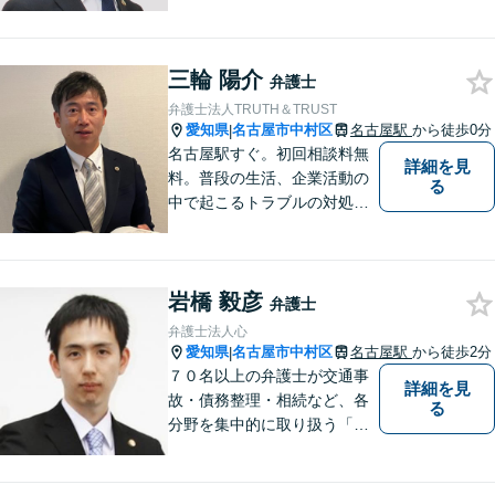
できるよう努めております。
全力でサポートさせていただ
きますので、お困りの際はご
三輪 陽介
相談ください。
弁護士
弁護士法人TRUTH＆TRUST
愛知県
名古屋市中村区
名古屋駅
から徒歩0分
|
名古屋駅すぐ。初回相談料無
詳細を見
料。普段の生活、企業活動の
る
中で起こるトラブルの対処に
困ったら、いつでも、お気軽
にご相談にいらしてくださ
い。 あなたと一緒に、あなた
岩橋 毅彦
にとって一番良い解決は何か
弁護士
を考え、最善の解決を目指し
弁護士法人心
ます。
愛知県
名古屋市中村区
名古屋駅
から徒歩2分
|
７０名以上の弁護士が交通事
詳細を見
故・債務整理・相続など、各
る
分野を集中的に取り扱う「分
野担当制」とすることで、ご
依頼者様に高品質・低コスト