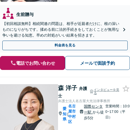
生前贈与
【初回相談無料】相続関連の問題は、相手が近親者だけに、根の深い
ものになりがちです。揉める前に法的手続きをしておくことが無用な
争いを避ける知恵。早めの対処がいい結果を招きます。
料金表を見る
電話でお問い合わせ
メールで面談予約
森 洋子
弁護
インタビューを見
る
士
弁護士法人名古屋大光法律事務所
名古
国際センタ
営業時間：10:0
愛
屋市
0~17:00（平
ー駅
から徒
知
|
中村
日）
歩5分
県
区