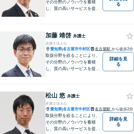
その分野のノウハウを蓄積
る
し、質の高いサービスを提供
できるよう努めております。
全力でサポートさせていただ
きますので、お困りの際はご
加藤 靖啓
相談ください。
弁護士
弁護士法人心
愛知県
名古屋市中村区
名古屋駅
から徒歩2分
|
取扱分野を絞ることにより、
詳細を見
その分野のノウハウを蓄積
る
し、質の高いサービスを提供
できるよう努めております。
全力でサポートさせていただ
きますので、お困りの際はご
松山 悠
相談ください。
弁護士
弁護士法人心
愛知県
名古屋市中村区
名古屋駅
から徒歩2分
|
取扱分野を絞ることにより、
詳細を見
その分野のノウハウを蓄積
る
し、質の高いサービスを提供