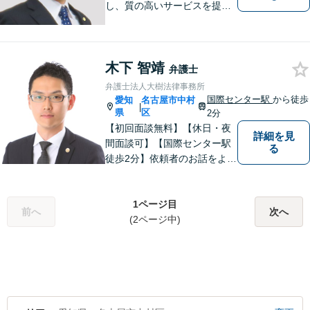
し、質の高いサービスを提供
できるよう努めております。
全力でサポートさせていただ
きますので、お困りの際はご
木下 智靖
相談ください。
弁護士
弁護士法人大樹法律事務所
国際センター駅
から徒歩
愛知
名古屋市中村
|
県
区
2分
【初回面談無料】【休日・夜
詳細を見
間面談可】【国際センター駅
る
徒歩2分】依頼者のお話をよく
伺い、望んでいらっしゃるこ
とは何かを考えてサポートさ
せていただきます。お一人で
1ページ目
前へ
次へ
悩まず、まずはお気軽にご相
(2ページ中)
談ください。