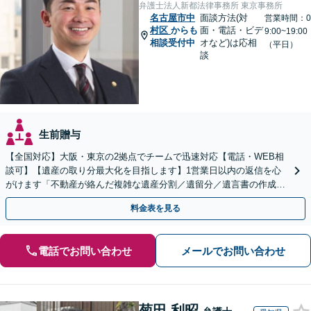
弁護士法人新都法律事務所 東京事務所
名古屋市中
面談方法(対
営業時間：0
村区
からも
面・電話・ビデ
9:00~19:00
相談受付中
オなど)は応相
（平日）
談
生前贈与
【全国対応】大阪・東京の2拠点でチームで迅速対応【電話・WEB相
談可】【遺産の取り分最大化を目指します】1営業日以内の返信を心
がけます「不動産が絡んだ複雑な遺産分割／遺留分／遺言書の作成・
執行／事業承継など、お任せください」【休日相談あり】
料金表を見る
電話でお問い合わせ
メールでお問い合わせ
菊田 利昭