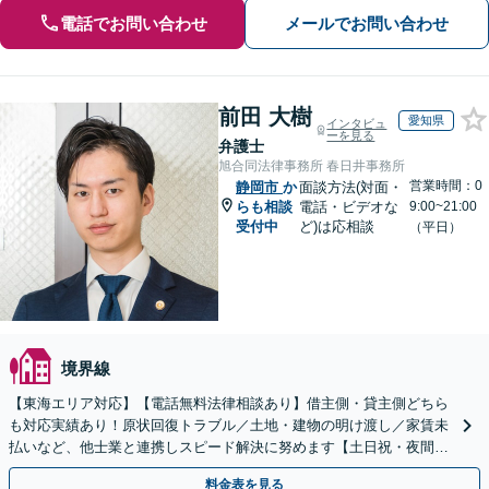
電話でお問い合わせ
メールでお問い合わせ
前田 大樹
愛知県
インタビュ
ーを見る
弁護士
旭合同法律事務所 春日井事務所
営業時間：0
静岡市
か
面談方法(対面・
らも相談
電話・ビデオな
9:00~21:00
受付中
ど)は応相談
（平日）
境界線
【東海エリア対応】【電話無料法律相談あり】借主側・貸主側どちら
も対応実績あり！原状回復トラブル／土地・建物の明け渡し／家賃未
払いなど、他士業と連携しスピード解決に努めます【土日祝・夜間対
応】【オンライン面談可】【完全個室】
料金表を見る