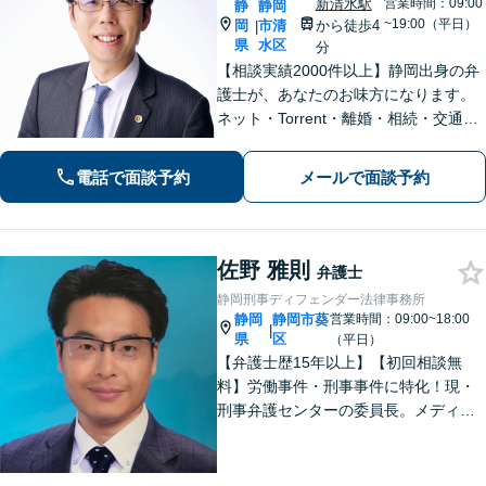
新清水駅
営業時間：09:00
静
静岡
~19:00（平日）
岡
市清
から徒歩4
|
県
水区
分
【相談実績2000件以上】静岡出身の弁
護士が、あなたのお味方になります。
ネット・Torrent・離婚・相続・交通事
故・刑事事件など、一人で悩まずご相
談ください。初回電話10分無料。全国
電話で面談予約
メールで面談予約
対応。親身なサポートをいたします。
【新清水駅5分】
佐野 雅則
弁護士
静岡刑事ディフェンダー法律事務所
静岡
静岡市葵
営業時間：09:00~18:00
|
県
区
（平日）
【弁護士歴15年以上】【初回相談無
料】労働事件・刑事事件に特化！現・
刑事弁護センターの委員長。メディア
掲載案件多数！豊富な経験を活かし早
期釈放を目指します【労働・雇用】依
頼者さま目線のサポートを心がけま