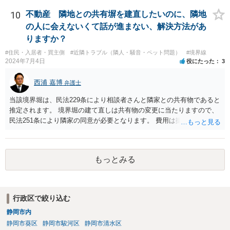
ば、異動や撤去を求めることは、信義則上、認められないので どこか
で妥協するしかないでしょうね。
10
不動産 隣地との共有塀を建直したいのに、隣地
の人に会えないくて話が進まない、解決方法があ
りますか？
#住民・入居者・買主側
#近隣トラブル（隣人・騒音・ペット問題）
#境界線
2024年7月4日
役にたった
3
西浦 嘉博
弁護士
当該境界堀は、民法229条により相談者さんと隣家との共有物であると
推定されます。 境界堀の建て直しは共有物の変更に当たりますので、
民法251条により隣家の同意が必要となります。 費用は掛かります
が、弁護士を介して、堀の老朽化の現状、現状のままでの危険性、改
修の必要性、工事の見積もりや期間、負担割合の提案などを記載した
書面を作成し送付されてみてはいかがでしょうか。
もっとみる
行政区で絞り込む
静岡市内
静岡市葵区
静岡市駿河区
静岡市清水区