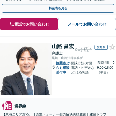
や、解決が難航している案件でも、ぜひご相談ください。
料金表を見る
電話でお問い合わせ
メールでお問い合わせ
山路 昌宏
愛知県
インタビュ
ーを見る
弁護士
尾崎・山路法律事務所
営業時間：0
静岡市
か
面談方法(対面・
らも相談
電話・ビデオな
9:00~18:00
受付中
ど)は応相談
（平日）
境界線
【東海エリア対応】【売主・オーナー側の解決実績豊富】建築トラブ