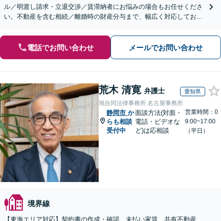
ル／明渡し請求・立退交渉／賃滞納者にお悩みの場合もお任せくださ
い。不動産を含む相続／離婚時の財産分与まで、幅広く対応しており
ます。【初回面談無料】【セカンドオピニオン対応】
電話でお問い合わせ
メールでお問い合わせ
荒木 清寛
弁護士
愛知県
旭合同法律事務所 名古屋事務所
営業時間：0
静岡市
か
面談方法(対面・
らも相談
電話・ビデオな
9:00~17:00
受付中
ど)は応相談
（平日）
境界線
【東海エリア対応】契約書の作成・確認、未払い家賃、共有不動産、