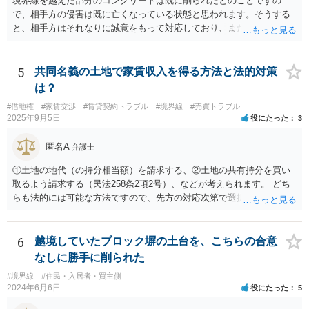
境界線を越えた部分のコンクリートは既に削られたとのことですの
で、相手方の侵害は既に亡くなっている状態と思われます。そうする
と、相手方はそれなりに誠意をもって対応しており、また、実際に相
談者様の土地を侵害していた期間は短いと思われますので、実質的に
は使用料や損害賠償の請求をすることは難しいと考えられます。ここ
から先は、現場を見る等して具体的な事実関係を踏まえなければ判断
5
共同名義の土地で家賃収入を得る方法と法的対策
が難しいので、本法律相談では対応が難しいです。
は？
#借地権
#家賃交渉
#賃貸契約トラブル
#境界線
#売買トラブル
2025年9月5日
役にたった
3
匿名A
弁護士
①土地の地代（の持分相当額）を請求する、②土地の共有持分を買い
取るよう請求する（民法258条2項2号）、などが考えられます。 どち
らも法的には可能な方法ですので、先方の対応次第で選択することに
なろうかと存じます。 （先方が①も②も拒絶するとなれば、おそらく
は②を求めて訴訟を提起することになるかと存じます。）
6
越境していたブロック塀の土台を、こちらの合意
なしに勝手に削られた
#境界線
#住民・入居者・買主側
2024年6月6日
役にたった
5