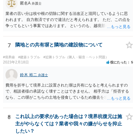
匿名A
弁護士
業者の言い分は枝や根の切除に関する法改正と混同しているように思
われます。 自力救済ですので違法だと考えられます。 ただ、この点を
争ってもという事案ではあります。 というのも、越境部分の解消に関
わる費用は本来ご自身が負担しなければならないものであり、相手方
業者が費用負担を求めない場合は、経済的に見て得と評価できる面が
あるからです。 売主・隣地所有者・ご自身で現場と事実関係を確認し
7
隣地との共有塀と隣地の建設物について
たうえで、売主に一定の責任を問う形になろうかと思います（ただ、
微々たるものになってしまうかと思います）
#境界線
#建築トラブル
#近隣トラブル（隣人・騒音・ペット問題）
2023年2月18日
役にたった
5
鈴木 裕二
弁護士
費用を折半して境界上に設置された塀は共有になると考えられますの
で、相談者様の承諾なく壊すことはできません。 相手方は「拒否する
なら、この塀がこちらの土地を侵食しているため撤去を求める手続き
に移る」と述べているようですが、隣地の所有者と同意のうえ設置し
ているわけですから、相談者様の同意なく塀の撤去を求めることは法
的には難しいように思われます。 また、「隣地（相談者様）の許可」
8
これ以上の要求があった場合は？境界杭復元は施
というのが何の許可を示しているのか判然としませんが、一般に、高
主がやらなくては？業者や我々の嫌がらせを抑止
層建築物の建築確認を得る際は、近隣住民と協議してその建築に関し
したい？
同意を得るよう行政指導が行われておりますので、（推測になってし