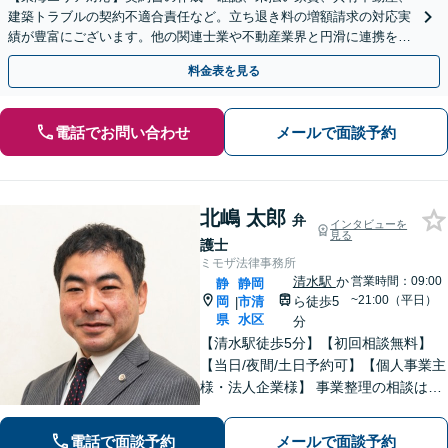
建築トラブルの契約不適合責任など。立ち退き料の増額請求の対応実
績が豊富にございます。他の関連士業や不動産業界と円滑に連携を行
い、正確に手続きを進めてまいります。【初回面談無料】
料金表を見る
電話でお問い合わせ
メールで面談予約
北嶋 太郎
弁
インタビューを
見る
護士
ミモザ法律事務所
清水駅
か
営業時間：09:00
静
静岡
~21:00（平日）
岡
市清
ら徒歩5
|
県
水区
分
【清水駅徒歩5分】【初回相談無料】
【当日/夜間/土日予約可】【個人事業主
様・法人企業様】 事業整理の相談はお
任せください。離婚・親権・養育費・
不倫慰謝料・交通事故・借金・刑事事
電話で面談予約
メールで面談予約