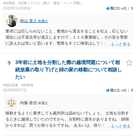
#境界線
#近隣トラブル（隣人・騒音・ペット問題）
まいますが）この同意を得ている旨虚偽の申請を行い、建築許可を得
2022年11月15日
役にたった
1
たのかもしれません。 近隣住民の同意は必須の要件ではないため、直
ちに建築確認自体が取り消されるわけではございませんが、虚偽の申
秋山 直人
弁護士
請を行ったことについて申請者の責任を追及する余地はあろうかと存
じます。 お話をお聞きする限り、相手方のやり口は非常に強引かつ高
要求には応じられないこと，敷地から退去することを伝え，応じない
圧的で、相談者様が恐怖を感じるのは無理もないことかと思います。
場合には不退去罪が成立しますので，１１０番通報し，その旨を警察
相手方の態度を見ていると、無理矢理塀を破壊して建築工事を強行す
に訴えれば良いと思います。警察もすぐに検挙はしてくれませんが，
るおそれすらあるように思われますので、相手方に、塀の取り壊しに
１１０番通報すれば臨場し，相手を引き離してくれることはすると思
は応じない旨や、「隣地の許可済と話して（嘘をついて）建築許可を
います。 弁護士には，不当要求の拒絶ということで依頼すれば良いと
取った」ということについて説明を求める旨を記載した通知書を送り
思います。不当要求には「落としどころ」は存在しません。明確に要
9
3年前に土地を分割した際の越境問題について相
付けるとともに、行政にも相談するのがよろしいかと存じます。 ま
求を拒絶し，不満なら裁判所で解決するように伝えるべきです（不当
続放棄の取り下げと姉の家の移動について相談し
た、相談者様が弁護士に依頼することで、相手方との交渉は全て弁護
要求してくる相手は，実際に裁判所に訴えることは少ないですが）
士に任せることができ、相手方と話さなければならないという精神的
たい
なご負担をなくすこともできます。 相手方に恐怖を感じ、ご自身で話
#相続放棄
#境界線
し合いを行うことができそうにないようでしたら、一度弁護士に依頼
2023年8月7日
役にたった
2
することをご検討いただくのがよろしいかもしれません。 ご参考にな
れば幸いです。
内藤 政信
弁護士
移動するように要求しても裁判所は認めないでしょう。 土地を分割す
るときに越境していたのですから、分割時に過失がありますね。 姉側
からすれば、買うか借りるかですね。 あるいは、借りて置いて、次回
立て直すときに、引っ込める約束をするかで すね。 弟さんからすれ