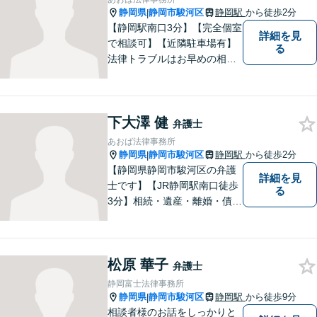
ください。
静岡県
静岡市駿河区
静岡駅
から徒歩2分
|
【静岡駅南口3分】【完全個室
詳細を見
で相談可】【近隣駐車場有】
る
法律トラブルはお早めの相談
が納得のいく解決への第一歩
です。ご相談にお越しくださ
った方々が、お話しやすい環
下大澤 健
境を整えておりますのでぜひ
弁護士
お気軽にご相談ください。
あおば法律事務所
静岡県
静岡市駿河区
静岡駅
から徒歩2分
|
【静岡県静岡市駿河区の弁護
詳細を見
士です】【JR静岡駅南口徒歩
る
3分】相続・遺産・離婚・債務
整理・交通事故・不動産取引
などの個人に関わる問題や契
約・商取引・債権回収・事業
松原 華子
整理など企業に関わる問題を
弁護士
幅広く取り扱っております。
静岡富士法律事務所
どうぞお気軽にご相談くださ
静岡県
静岡市駿河区
静岡駅
から徒歩9分
|
い。
相談者様のお話をしっかりと