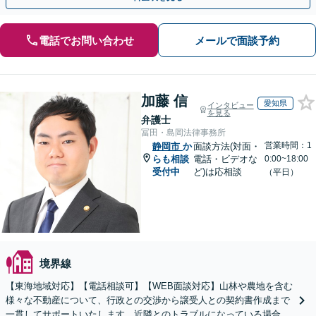
電話でお問い合わせ
メールで面談予約
加藤 信
愛知県
インタビュー
を見る
弁護士
冨田・島岡法律事務所
営業時間：1
静岡市
か
面談方法(対面・
らも相談
電話・ビデオな
0:00~18:00
受付中
ど)は応相談
（平日）
境界線
【東海地域対応】【電話相談可】【WEB面談対応】山林や農地を含む
様々な不動産について、行政との交渉から譲受人との契約書作成まで
一貫してサポートいたします。近隣とのトラブルになっている場合