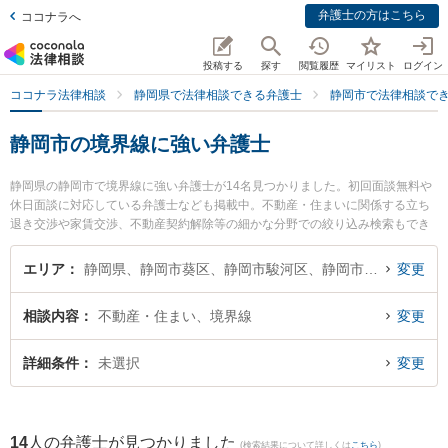
弁護士の方はこちら
ココナラへ
投稿する
探す
閲覧履歴
マイリスト
ログイン
ココナラ法律相談
静岡県で法律相談できる弁護士
静岡市で法律相談で
静岡市の境界線に強い弁護士
静岡県の静岡市で境界線に強い弁護士が14名見つかりました。初回面談無料や
休日面談に対応している弁護士なども掲載中。不動産・住まいに関係する立ち
退き交渉や家賃交渉、不動産契約解除等の細かな分野での絞り込み検索もでき
便利です。特に静岡法律事務所の金光 誉樹弁護士やミモザ法律事務所の北嶋 太
郎弁護士、弁護士法人GoDo 静岡合同法律事務所の守屋 典弁護士のプロフィー
エリア
静岡県、静岡市葵区、静岡市駿河区、静岡市清水区
変更
ル情報や弁護士費用、強みなどが注目されています。『静岡市で土日や夜間に
発生した境界線のトラブルを今すぐに弁護士に相談したい』『境界線のトラブ
相談内容
不動産・住まい、境界線
変更
ル解決の実績豊富な近くの弁護士を検索したい』『初回相談無料で境界線を法
律相談できる静岡市内の弁護士に相談予約したい』などでお困りの相談者さん
におすすめです。
詳細条件
未選択
変更
14
人の弁護士が見つかりました
(検索結果について詳しくは
こちら
)