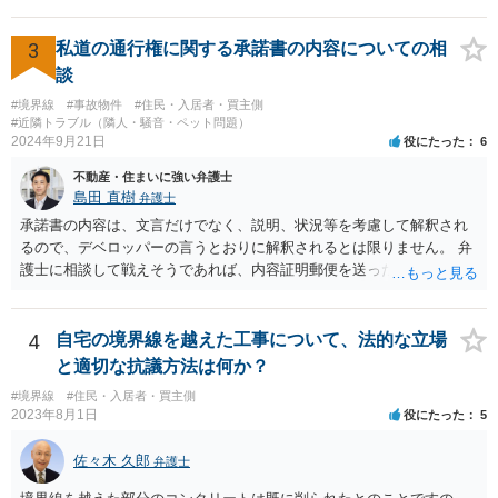
視野に法律相談に行かれるべきと思います。
3
私道の通行権に関する承諾書の内容についての相
談
#境界線
#事故物件
#住民・入居者・買主側
#近隣トラブル（隣人・騒音・ペット問題）
2024年9月21日
役にたった
6
不動産・住まいに強い弁護士
島田 直樹
弁護士
承諾書の内容は、文言だけでなく、説明、状況等を考慮して解釈され
るので、デベロッパーの言うとおりに解釈されるとは限りません。 弁
護士に相談して戦えそうであれば、内容証明郵便を送ったうえで、デ
ベロッパー宛に訴訟をすることが考えられます。
4
自宅の境界線を越えた工事について、法的な立場
と適切な抗議方法は何か？
#境界線
#住民・入居者・買主側
2023年8月1日
役にたった
5
佐々木 久郎
弁護士