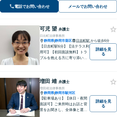
す。地域密着型の法律事務所
電話でお問い合わせ
メールでお問い合わせ
可児 望
弁護士
日出町法律事務所
静岡県
静岡市葵区
日吉町駅
から徒歩6分
|
【日吉町駅6分】【法テラス利
詳細を見
用可】【初回面談無料】トラ
る
ブルを抱える方に寄り添い、
その方に合った法的サービス
を提供します。お気軽にご相
談ください。
増田 靖
弁護士
増田靖法律事務所
静岡県
静岡市駿河区
|
【駐車場あり】【休日・夜間
詳細を見
面談可】ご来所時はお話と背
る
景をお聞きし、全体像と選択
肢が見えた上で、ご本人が納