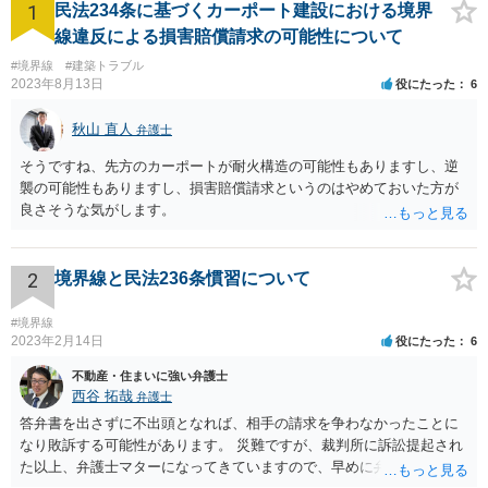
1
民法234条に基づくカーポート建設における境界
線違反による損害賠償請求の可能性について
#境界線
#建築トラブル
2023年8月13日
役にたった
6
秋山 直人
弁護士
そうですね、先方のカーポートが耐火構造の可能性もありますし、逆
襲の可能性もありますし、損害賠償請求というのはやめておいた方が
良さそうな気がします。
2
境界線と民法236条慣習について
#境界線
2023年2月14日
役にたった
6
不動産・住まいに強い弁護士
西谷 拓哉
弁護士
答弁書を出さずに不出頭となれば、相手の請求を争わなかったことに
なり敗訴する可能性があります。 災難ですが、裁判所に訴訟提起され
た以上、弁護士マターになってきていますので、早めに弁護の依頼を