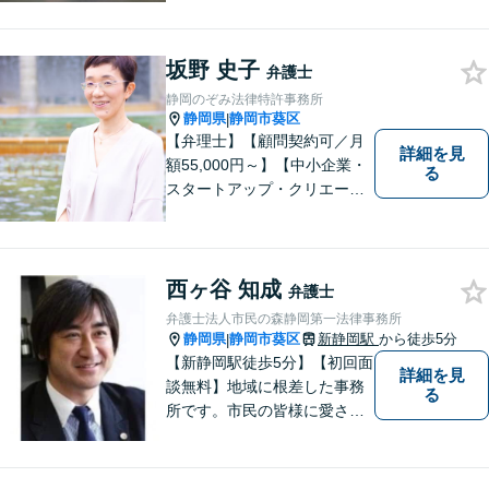
得いくようお伝えするよう努
めています。お気軽にご相談
ください。
坂野 史子
弁護士
静岡のぞみ法律特許事務所
静岡県
静岡市葵区
|
【弁理士】【顧問契約可／月
詳細を見
額55,000円～】【中小企業・
る
スタートアップ・クリエータ
ー支援】契約書チェックや知
的財産権に関する企業法務サ
ポート。「特許、意匠、商
標、著作権、不正競争防止法
西ヶ谷 知成
弁護士
の専門知識・経験豊富」「リ
弁護士法人市民の森静岡第一法律事務所
ーガルフォースの高精度契約
静岡県
静岡市葵区
新静岡駅
から徒歩5分
|
書チェック」
【新静岡駅徒歩5分】【初回面
詳細を見
談無料】地域に根差した事務
る
所です。市民の皆様に愛され
る事務所を目指しています。
【法テラス利用可能】【当日
／夜間／休日対応可能】お気