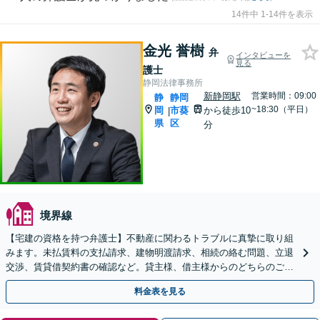
14件中 1-14件を表示
金光 誉樹
弁
インタビューを
見る
護士
静岡法律事務所
新静岡駅
営業時間：09:00
静
静岡
~18:30（平日）
岡
市葵
から徒歩10
|
県
区
分
境界線
【宅建の資格を持つ弁護士】不動産に関わるトラブルに真摯に取り組
みます。未払賃料の支払請求、建物明渡請求、相続の絡む問題、立退
交渉、賃貸借契約書の確認など。貸主様、借主様からのどちらのご相
談にも応じ、しこりの残らない解決を目指します。
料金表を見る