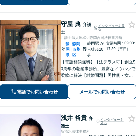
件・賃貸トラブルなど身近な法律問題
はお気軽にご相談ください。
守屋 典
弁護
インタビューを見
る
士
弁護士法人GoDo 静岡合同法律事務所
静岡駅
か
営業時間：09:00~
静
静岡
17:30（平日）
岡
市葵
ら徒歩10
|
県
区
分
【電話相談無料】【法テラス可】創立5
0周年の老舗事務所。豊富なノウハウで
柔軟に解決【離婚問題】男性側・女性
側どちらも対応可！離婚協議・調停、
慰謝料、養育費、面会交流など幅広く
電話でお問い合わせ
メールでお問い合わせ
対応【借金・債務整理】個人・法人と
もに相談可【静岡駅10分】
浅井 裕貴
弁
インタビューを
見る
護士
新清水法律事務所