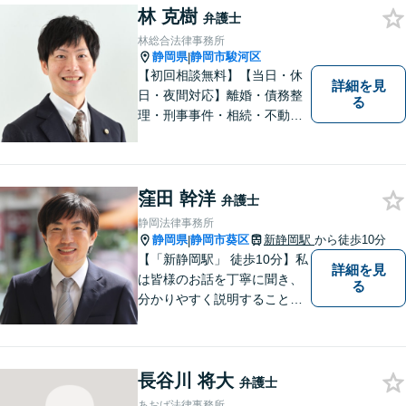
林 克樹
軽にご連絡ください。
弁護士
林総合法律事務所
静岡県
静岡市駿河区
|
【初回相談無料】【当日・休
詳細を見
日・夜間対応】離婚・債務整
る
理・刑事事件・相続・不動産
問題・交通事故等、多数の解
決実績あり。お悩みに真摯に
向き合うことを心がけていま
す。法人・個人事業主の事業
窪田 幹洋
弁護士
再建・債務整理の問題解決に
静岡法律事務所
自信があります。
静岡県
静岡市葵区
新静岡駅
から徒歩10分
|
【「新静岡駅」 徒歩10分】私
詳細を見
は皆様のお話を丁寧に聞き、
る
分かりやすく説明することを
心がけています。 不安や疑問
を解消し、より良い紛争解決
に向けて全力でサポートしま
長谷川 将大
す。 どんな些細なことでも結
弁護士
構ですので、お気軽にご相談
あおば法律事務所