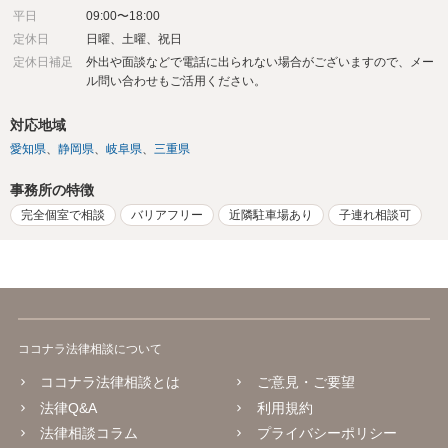
平日
09:00〜18:00
定休日
日曜、土曜、祝日
定休日補足
外出や面談などで電話に出られない場合がございますので、メー
ル問い合わせもご活用ください。
対応地域
愛知県
静岡県
岐阜県
三重県
事務所の特徴
完全個室で相談
バリアフリー
近隣駐車場あり
子連れ相談可
ココナラ法律相談について
ココナラ法律相談とは
ご意見・ご要望
法律Q&A
利用規約
法律相談コラム
プライバシーポリシー