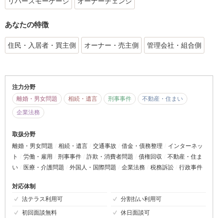
リバースモーゲージ
オーナーチェンジ
あなたの特徴
住民・入居者・買主側
オーナー・売主側
管理会社・組合側
注力分野
離婚・男女問題
相続・遺言
刑事事件
不動産・住まい
企業法務
取扱分野
離婚・男女問題
相続・遺言
交通事故
借金・債務整理
インターネッ
ト
労働・雇用
刑事事件
詐欺・消費者問題
債権回収
不動産・住ま
い
医療・介護問題
外国人・国際問題
企業法務
税務訴訟
行政事件
対応体制
法テラス利用可
分割払い利用可
初回面談無料
休日面談可