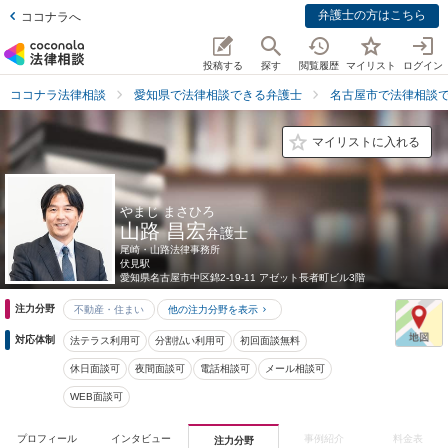
弁護士の方はこちら
ココナラへ
投稿する
探す
閲覧履歴
マイリスト
ログイン
ココナラ法律相談
愛知県で法律相談できる弁護士
名古屋市で法律相談
マイリストに入れる
やまじ まさひろ
山路 昌宏
弁護士
尾崎・山路法律事務所
伏見駅
愛知県
名古屋市中区錦2-19-11 アゼット長者町ビル3階
注力分野
不動産・住まい
他の注力分野を表示
対応体制
法テラス利用可
分割払い利用可
初回面談無料
休日面談可
夜間面談可
電話相談可
メール相談可
WEB面談可
プロフィール
インタビュー
事例紹介
料金表
注力分野