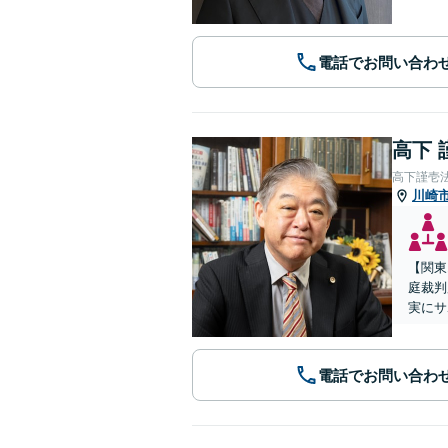
電話でお問い合わ
高下 
高下謹壱
川崎
【関東
庭裁判
実にサ
電話でお問い合わ