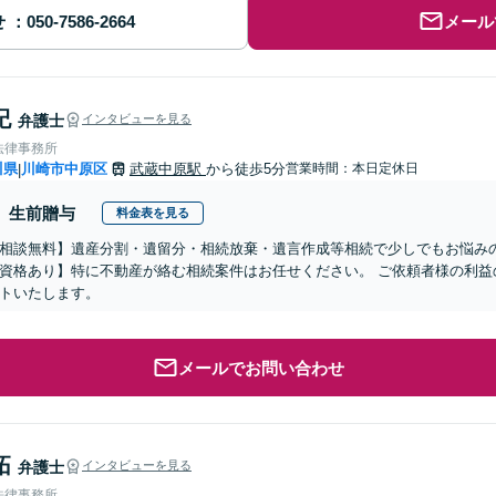
せ
メール
紀
弁護士
インタビューを見る
法律事務所
川県
川崎市中原区
武蔵中原駅
から徒歩5分
営業時間：本日定休日
|
生前贈与
料金表を見る
相談無料】遺産分割・遺留分・相続放棄・遺言作成等相続で少しでもお悩み
資格あり】特に不動産が絡む相続案件はお任せください。 ご依頼者様の利益
トいたします。
メールでお問い合わせ
拓
弁護士
インタビューを見る
法律事務所