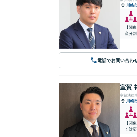
川崎
【関東
産分割
電話でお問い合わ
室賀 
室賀法律
川崎
【関東
く対応