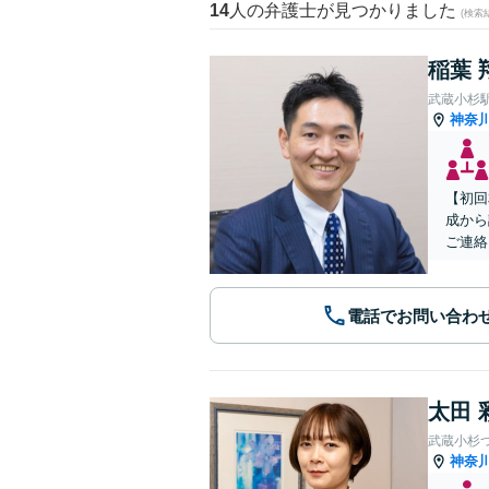
14
人の弁護士が見つかりました
(検索
稲葉 
武蔵小杉
神奈
【初回
成から
ご連絡
電話でお問い合わ
太田 
武蔵小杉
神奈