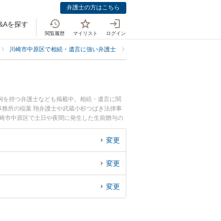
弁護士の方はこちら
&Aを探す
閲覧履歴
マイリスト
ログイン
川崎市中原区で相続・遺言に強い弁護士
川崎市中原区で生前贈与に強い弁
例を持つ弁護士なども掲載中。相続・遺言に関
務所の稲葉 翔弁護士や武蔵小杉つばき法律事
川崎市中原区で土日や夜間に発生した生前贈与の
生前贈与を法律相談できる川崎市中原区内の弁護
変更
変更
変更