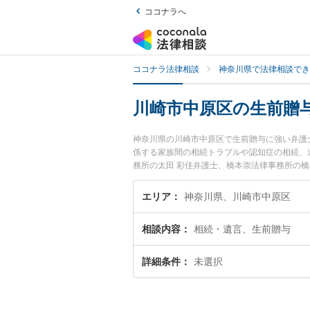
ココナラへ
ココナラ法律相談
神奈川県で法律相談でき
川崎市中原区の生前贈
神奈川県の川崎市中原区で生前贈与に強い弁護
係する家族間の相続トラブルや認知症の相続、
務所の太田 彩佳弁護士、橋本崇法律事務所の
トラブルを今すぐに弁護士に相談したい』『生
士に相談予約したい』などでお困りの相談者さ
エリア
神奈川県、川崎市中原区
相談内容
相続・遺言、生前贈与
詳細条件
未選択