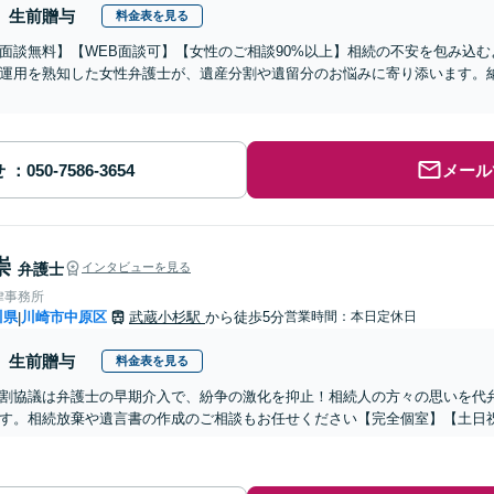
生前贈与
料金表を見る
面談無料】【WEB面談可】【女性のご相談90%以上】相続の不安を包み込
運用を熟知した女性弁護士が、遺産分割や遺留分のお悩みに寄り添います。
せ
メール
崇
弁護士
インタビューを見る
律事務所
川県
川崎市中原区
武蔵小杉駅
から徒歩5分
営業時間：本日定休日
|
生前贈与
料金表を見る
割協議は弁護士の早期介入で、紛争の激化を抑止！相続人の方々の思いを代
す。相続放棄や遺言書の作成のご相談もお任せください【完全個室】【土日