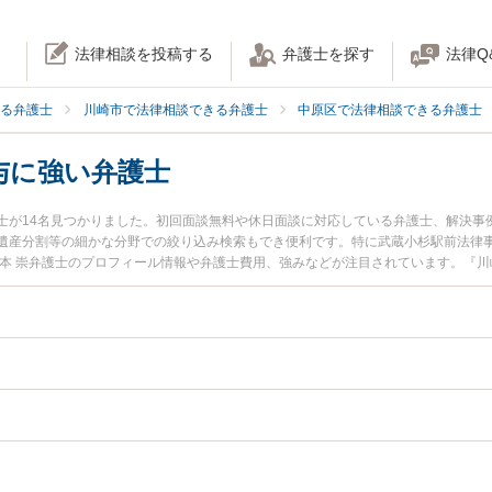
法律相談を投稿する
弁護士を探す
法律Q
る弁護士
川崎市で法律相談できる弁護士
中原区で法律相談できる弁護士
与に強い弁護士
士が14名見つかりました。初回面談無料や休日面談に対応している弁護士、解決事
遺産分割等の細かな分野での絞り込み検索もでき便利です。特に武蔵小杉駅前法律事
橋本 崇弁護士のプロフィール情報や弁護士費用、強みなどが注目されています。『
前贈与のトラブル解決の実績豊富な近くの弁護士を検索したい』『初回相談無料で
んにおすすめです。