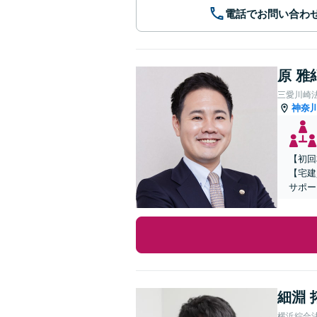
電話でお問い合わ
原 雅
三愛川崎
神奈
【初回
【宅建
サポー
細淵 
横浜綜合