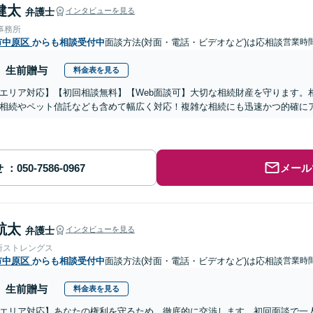
健太
弁護士
インタビューを見る
事務所
市中原区
からも相談受付中
面談方法(対面・電話・ビデオなど)は応相談
営業時間
生前贈与
料金表を見る
エリア対応】【初回相談無料】【Web面談可】大切な相続財産を守ります。
相続やペット信託なども含めて幅広く対応！複雑な相続にも迅速かつ的確に
せ
メール
航太
弁護士
インタビューを見る
所ストレングス
市中原区
からも相談受付中
面談方法(対面・電話・ビデオなど)は応相談
営業時
生前贈与
料金表を見る
エリア対応】あなたの権利を守るため、徹底的に交渉します。初回面談で一