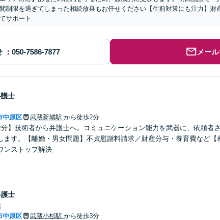
間制限を過ぎてしまった相続放棄もお任せください【生前対策にも注力】財
てサポート
せ
メール
弁護士
市中原区
武蔵新城駅
から徒歩2分
2分】技術者から弁護士へ。コミュニケーション能力を武器に、依頼者
します。【離婚・男女問題】不貞慰謝料請求／財産分与・養育費など【
ワンストップ解決
弁護士
所
市中原区
武蔵小杉駅
から徒歩3分