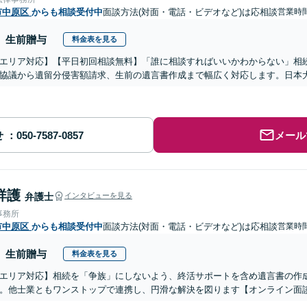
市中原区
からも相談受付中
面談方法(対面・電話・ビデオなど)は応相談
営業時
生前贈与
料金表を見る
エリア対応】【平日初回相談無料】「誰に相談すればいいかわからない」相
協議から遺留分侵害額請求、生前の遺言書作成まで幅広く対応します。日本
せ
メール
祥護
弁護士
インタビューを見る
事務所
市中原区
からも相談受付中
面談方法(対面・電話・ビデオなど)は応相談
営業時
生前贈与
料金表を見る
エリア対応】相続を「争族」にしないよう、終活サポートを含め遺言書の作
。他士業ともワンストップで連携し、円滑な解決を図ります【オンライン面