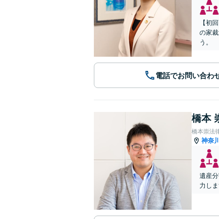
【初回
の家裁
う。
電話でお問い合わ
橋本 
橋本崇法
神奈
遺産分
力しま