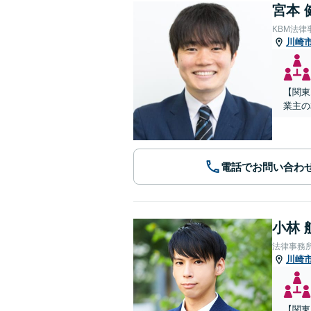
宮本 
KBM法律
川崎
【関東
業主の
電話でお問い合わ
小林 
法律事務
川崎
【関東