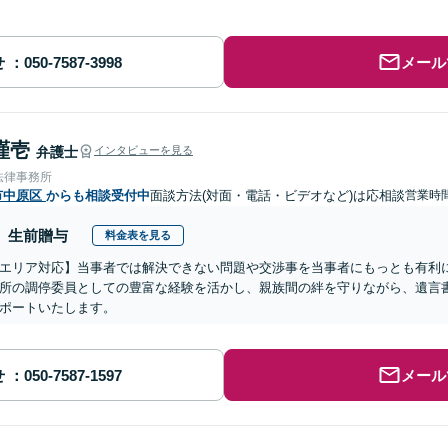
せ
メール
謹壱
弁護士
インタビューを見る
法律事務所
市中原区
からも相談受付中
面談方法(対面・電話・ビデオなど)は応相談
営業時間
生前贈与
料金表を見る
エリア対応】当事者では解決できない問題や交渉事を当事者にもっとも有利
所の調停委員としての豊富な経験を活かし、親族間の絆を守りながら、遺言
ポートいたします。
せ
メール