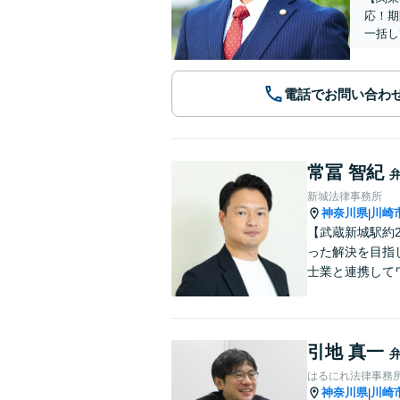
応！期
一括し
電話でお問い合わ
常冨 智紀
新城法律事務所
神奈川県
川崎
|
【武蔵新城駅約
った解決を目指
士業と連携して
引地 真一
はるにれ法律事務
神奈川県
川崎
|