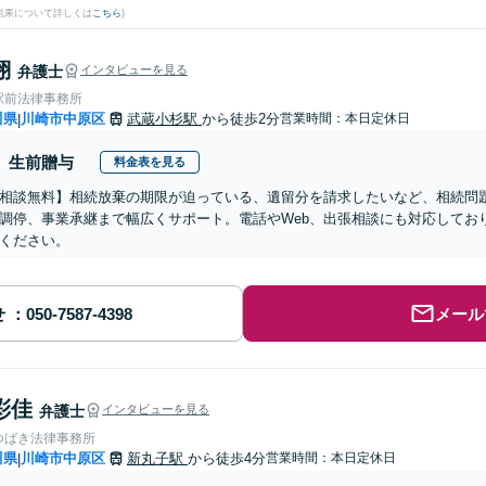
結果について詳しくは
こちら
)
翔
弁護士
インタビューを見る
駅前法律事務所
川県
川崎市中原区
武蔵小杉駅
から徒歩2分
営業時間：本日定休日
|
生前贈与
料金表を見る
相談無料】相続放棄の期限が迫っている、遺留分を請求したいなど、相続問
調停、事業承継まで幅広くサポート。電話やWeb、出張相談にも対応してお
ください。
せ
メール
彩佳
弁護士
インタビューを見る
つばき法律事務所
川県
川崎市中原区
新丸子駅
から徒歩4分
営業時間：本日定休日
|