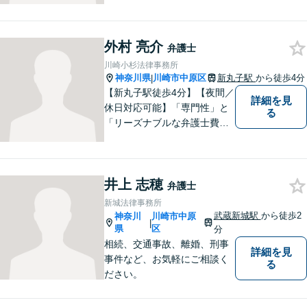
外村 亮介
弁護士
川崎小杉法律事務所
神奈川県
川崎市中原区
新丸子駅
から徒歩4分
|
【新丸子駅徒歩4分】【夜間／
詳細を見
休日対応可能】「専門性」と
る
「リーズナブルな弁護士費
用」の両立をポリシーにして
います。地域密着型の事務所
として、地域に愛される法律
井上 志穂
事務所を目指しています。
弁護士
【初回面談無料】法律トラブ
新城法律事務所
ルでお悩みの方は、お気軽に
武蔵新城駅
から徒歩2
神奈川
川崎市中原
|
ご相談ください。
県
区
分
相続、交通事故、離婚、刑事
詳細を見
事件など、お気軽にご相談く
る
ださい。