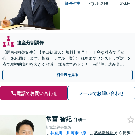
談受付中
ど)は応相談
定休日
遺産分割調停
【関東積極対応中】【平日初回30分無料】素早く・丁寧な対応で「安
心」をお届けします。相続トラブル・登記・税務までワンストップ対
応で精神的負担を大きく軽減｜自治体でのセミナーも開催。遺産分
割・放棄などまずはお気軽にご相談ください【通知税理士】
料金表を見る
電話でお問い合わせ
メールでお問い合わせ
常冨 智紀
弁護士
新城法律事務所
武蔵新城駅
から徒歩2
神奈川
川崎市中原