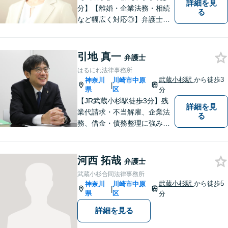
詳細を見
分】【離婚・企業法務・相続
る
など幅広く対応◎】弁護士歴1
2年以上！お一人おひとりに寄
り添い、明るい未来へと導き
ます。皆様の人生の岐路に真
引地 真一
弁護士
摯に向き合います。まずはお
はるにれ法律事務所
気軽にご相談ください！
武蔵小杉駅
から徒歩3
神奈川
川崎市中原
|
県
区
分
【JR武蔵小杉駅徒歩3分】残
詳細を見
業代請求・不当解雇、企業法
る
務、借金・債務整理に強み。
労働時間の証拠がメモだけで
も残業代の回収経験アリ。お
電話、メール関わらず素早い
河西 拓哉
弁護士
レスポンスを心がけていま
武蔵小杉合同法律事務所
す。【初回の面談無料】【営
武蔵小杉駅
から徒歩5
神奈川
川崎市中原
|
業時間外や土日の相談も可】
県
区
分
詳細を見る