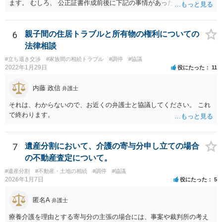
ます。 むしろ、 公正証書作成前後に下記の事情があったことが証明で
きれば判断能力がなく 無効だったと主張することが可能です。 翌年1
月に携帯が新しくなった母からの第一声は「ここにいたら殺される」
「面会に来てくれ」で、長男に聞くと「面会は出来ない。俺は携帯電
6
親子間の住居トラブルと所有物の権利についての
話の使い方を教える為に会っている」「母の話は聞かなくて良い」と
法律相談
電話が切れました。その後の電話でも「食事に毒が入っている」「体
#立ち退き交渉
#家族間の相続トラブル
#調停
#協議
にチップが埋められている」等、おかしかったです。 当時の診療記
2022年1月29日
役にたった
11
録、介護認定の資料、介護記録を取得して 弁護士に面談で相談された
方がよいと思います。
内藤 政信
弁護士
それは、わからないので、お近くの弁護士と協議してください。 これ
で終わります。
7
遺産分割において、介護の寄与分申し立ての場合
の不動産査定について。
#遺産分割
#不動産・土地の相続
#調停
#協議
2026年1月7日
役にたった
5
匿名A
弁護士
療養介護を理由とする寄与分の主張の場合には、事案や裁判所の考え