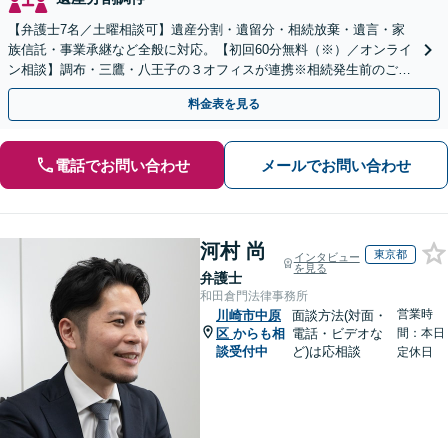
【弁護士7名／土曜相談可】遺産分割・遺留分・相続放棄・遺言・家
族信託・事業承継など全般に対応。【初回60分無料（※）／オンライ
ン相談】調布・三鷹・八王子の３オフィスが連携※相続発生前のご相
談など有料相談になるものもございます。
料金表を見る
電話でお問い合わせ
メールでお問い合わせ
河村 尚
東京都
インタビュー
を見る
弁護士
和田倉門法律事務所
営業時
川崎市中原
面談方法(対面・
区
からも相
電話・ビデオな
間：本日
談受付中
ど)は応相談
定休日