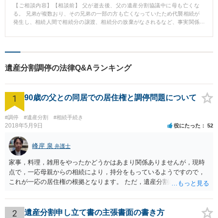
【ご相談内容】【相談前】 父が逝去後、父の遺産分割協議中に母も亡くな
る。 兄弟が複数おり、その兄弟の一部の方も亡くなっていたため代襲相続が
発生し、相続人間で相続分の譲渡、相続分の放棄がなされるなど、事実関係
が相当複雑な状況で依頼を受ける。 【相談後】 調停にて相続人の一部が放棄
した相続分の帰属や、相続分の譲渡の帰属を整理したうえで、採取的な相続
人の範囲を確定し、具体的な相続分を確定させ、分割方法についても相続人
間で合意が成立する。 遺産には不動産も複数含まれていたので、調停条項で
不動産の具体的な処分方法も定めたうえで、最終的に調停成立にいたる。
遺産分割調停の法律Q&Aランキング
【先生のコメント】 遺産分割が成立するに至るまで相当複雑な事実関係が絡
み合っていましたが、一つ一つの問題点を整理し、調停の場で適切な主張を
行い、最終的な不動産の処分方法までを見据えた内容での調停条項を作成
1
し、無事解決に至ることができました。
90歳の父との同居での居住権と調停問題について
#調停
#遺産分割
#相続手続き
2018年5月9日
役にたった
52
峰岸 泉
弁護士
家事，料理，雑用をやったかどうかはあまり関係ありませんが，現時
点で，一応母親からの相続により，持分をもっているようですので，
これが一応の居住権の根拠となります。 ただ，遺産分割により，母の
持分を父親が取得した場合，住み続けるのは難しいかも知れません。
2
遺産分割申し立て書の主張書面の書き方