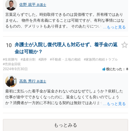
佐野 就平
弁護士
言葉足らずでした。時効取得できるのは賃借権です。所有権ではあり
ません。 物件を共有名義にすることは可能ですが、有利な事情にはな
るものの、デメリットもあり得ます。 そのあたりについては、お近く
の弁護士にご相談ください。
10
弁護士が入院し復代理人も対応せず、着手金の返
金は可能か？
#生前贈与
#遺産分割
#調停
#不動産・土地の相続
#家族間の相続トラブル
#売掛金回収
2024年9月30日
役にたった
8
高島 秀行
弁護士
最初に支払った着手金が返金されないのはなぜでしょうか？依頼した
仕事が途中でできなくなったのに、返金しなくても良いのでしょう
か？消費者が一方的に不利になる契約は無効ではありませんか？
着手金は、前の弁護士が倒れるまでにやった仕事に応じて清算する義
務があると思います。 倒れた弁護士が所属する弁護士会に相談さ
れた方がよいと思います。 倒れた弁護士は脳梗塞で倒れたようで
もっとみる
すが、 判断能力があり、復代理を倒れた弁護士の判断で復代理を