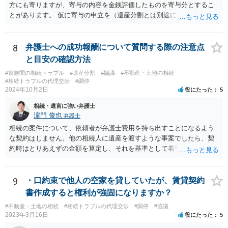
方にも寄りますが、寄与の内容を金銭評価したものを寄与分とするこ
とがあります。 仮に寄与の申立を（遺産分割とは別途に）して、その
ような考え方を撮るなら、必ずしも相続財産全体の評価（不動産の評
価）は不要ということもあります。 ただ、前提として、遺産分割はし
なければならないでしょうから、現実的にはいずれにせよ不動産評価
8
弁護士への成功報酬について質問する際の注意点
は必要でしょう。
と目安の確認方法
#家族間の相続トラブル
#遺産分割
#協議
#不動産・土地の相続
#相続トラブルの代理交渉
#調停
2024年10月2日
役にたった
5
相続・遺言に強い弁護士
濵門 俊也
弁護士
相続の案件について、依頼者が弁護士費用を持ち出すことになるよう
な契約はしません。他の相続人に遺産を渡すような事案でしたら、契
約時はとりあえずの金額を算定し、それを基準として着手金を設定
し、事件終了時に報酬金や追加着手金として考慮するといった契約も
あり得ます。 今後の見通しを言わないで契約はできないです。依頼者
が納得できる説明を受けるべきです。
9
・口約束で他人の空家を貸していたが、賃貸契約
書作成すると権利が強固になりますか？
#不動産・土地の相続
#相続トラブルの代理交渉
#調停
#協議
2023年3月16日
役にたった
5