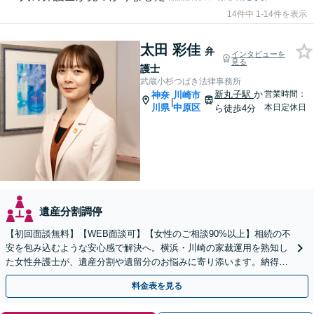
14件中 1-14件を表示
太田 彩佳
弁
インタビューを
見る
護士
武蔵小杉つばき法律事務所
新丸子駅
か
営業時間：
神奈
川崎市
|
川県
中原区
本日定休日
ら徒歩4分
遺産分割調停
【初回面談無料】【WEB面談可】【女性のご相談90%以上】相続の不
安を包み込むような安心感で解決へ。横浜・川崎の家裁運用を熟知し
た女性弁護士が、遺産分割や遺留分のお悩みに寄り添います。納得の
いく解決を共に目指しましょう。
料金表を見る