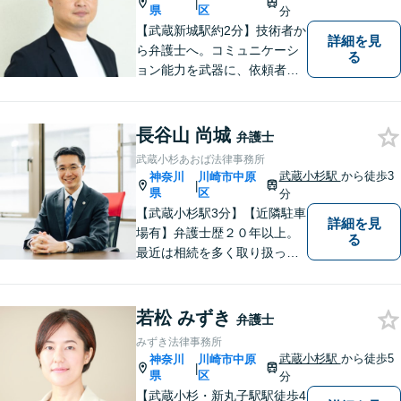
|
県
区
分
【武蔵新城駅約2分】技術者か
詳細を見
ら弁護士へ。コミュニケーシ
る
ョン能力を武器に、依頼者さ
まにとことん寄り添った解決
を目指します。【離婚・男女
問題】不貞慰謝料請求／財産
長谷山 尚城
弁護士
分与・養育費など【相続】相
武蔵小杉あおば法律事務所
続手続は他士業と連携してワ
武蔵小杉駅
から徒歩3
神奈川
川崎市中原
|
ンストップ解決
県
区
分
【武蔵小杉駅3分】【近隣駐車
詳細を見
場有】弁護士歴２０年以上。
る
最近は相続を多く取り扱って
いますが、相続はどうしても
親族と争うところもあり、精
神的な負担が大きいところも
若松 みずき
弁護士
あります。早めに相談して頂
みずき法律事務所
き、一緒に問題解決に取り組
武蔵小杉駅
から徒歩5
神奈川
川崎市中原
|
んでいきたいと考えていま
県
区
分
す。
【武蔵小杉・新丸子駅駅徒歩4