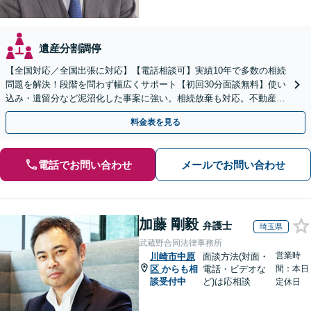
遺産分割調停
【全国対応／全国出張に対応】【電話相談可】実績10年で多数の相続
問題を解決！段階を問わず幅広くサポート【初回30分面談無料】使い
込み・遺留分など泥沼化した事案に強い。相続放棄も対応。不動産相
続は次世代を見据えたご提案。生前対策もお任せを
料金表を見る
電話でお問い合わせ
メールでお問い合わせ
加藤 剛毅
弁護士
埼玉県
武蔵野合同法律事務所
営業時
川崎市中原
面談方法(対面・
区
からも相
電話・ビデオな
間：本日
談受付中
ど)は応相談
定休日