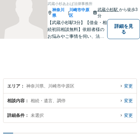
武蔵小杉あおば法律事務所
武蔵小杉駅
から徒歩3
神奈川
川崎市中原
|
県
区
分
【武蔵小杉駅3分】【借金・相
詳細を見
続初回相談無料】依頼者様の
る
お悩みやご事情を伺い、法的
なアドバイス・今後の見通し
を丁寧にご説明いたします。
なんでも気軽に相談できる
「町のお医者さん」のような
弁護士でありたいと思ってお
ります。【電話相談可】
エリア
神奈川県、川崎市中原区
変更
相談内容
相続・遺言、調停
変更
詳細条件
未選択
変更