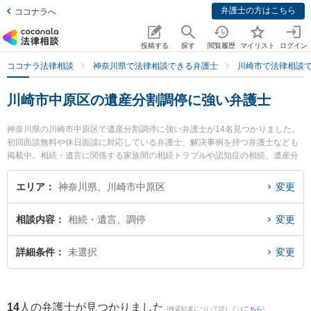
弁護士の方はこちら
ココナラへ
投稿する
探す
閲覧履歴
マイリスト
ログイン
ココナラ法律相談
神奈川県で法律相談できる弁護士
川崎市で法律相談
川崎市中原区の遺産分割調停に強い弁護士
神奈川県の川崎市中原区で遺産分割調停に強い弁護士が14名見つかりました。
初回面談無料や休日面談に対応している弁護士、解決事例を持つ弁護士なども
掲載中。相続・遺言に関係する家族間の相続トラブルや認知症の相続、遺産分
割等の細かな分野での絞り込み検索もでき便利です。特に武蔵小杉つばき法律
事務所の太田 彩佳弁護士や橋本崇法律事務所の橋本 崇弁護士、武蔵小杉駅前法
エリア
神奈川県、川崎市中原区
変更
律事務所の稲葉 翔弁護士のプロフィール情報や弁護士費用、強みなどが注目さ
れています。『川崎市中原区で土日や夜間に発生した遺産分割調停のトラブル
相談内容
相続・遺言、調停
変更
を今すぐに弁護士に相談したい』『遺産分割調停のトラブル解決の実績豊富な
近くの弁護士を検索したい』『初回相談無料で遺産分割調停を法律相談できる
川崎市中原区内の弁護士に相談予約したい』などでお困りの相談者さんにおす
詳細条件
未選択
変更
すめです。
14
人の弁護士が見つかりました
(検索結果について詳しくは
こちら
)