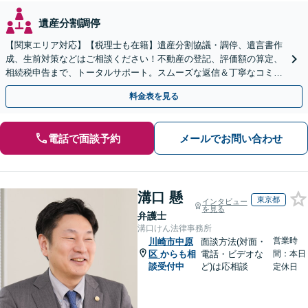
遺産分割調停
【関東エリア対応】【税理士も在籍】遺産分割協議・調停、遺言書作
成、生前対策などはご相談ください！不動産の登記、評価額の算定、
相続税申告まで、トータルサポート。スムーズな返信＆丁寧なコミュ
ニケーション◎お気軽にご相談ください。
料金表を見る
電話で面談予約
メールでお問い合わせ
溝口 懸
東京都
インタビュー
を見る
弁護士
溝口けん法律事務所
営業時
川崎市中原
面談方法(対面・
区
からも相
電話・ビデオな
間：本日
談受付中
ど)は応相談
定休日