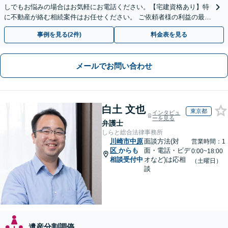
しでもお悩みの場合はお気軽にお電話ください。【宅建資格あり】特
に不動産が絡む相続案件はお任せください。 ご依頼者様の利益の最大
化のために最後まで寄り添いサポートいたします。
事例を見る(2件)
料金表を見る
メールでお問い合わせ
白土 文也
東京都
インタビュ
ーを見る
弁護士
しらと総合法律事務所
川崎市中原
面談方法(対
営業時間：1
区
からも
面・電話・ビデ
0:00~18:00
相談受付中
オなど)は応相
（土曜日）
談
遺産分割調停