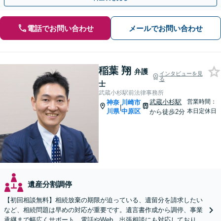
電話でお問い合わせ
メールでお問い合わせ
稲葉 翔
弁護
インタビューを見
る
士
武蔵小杉駅前法律事務所
武蔵小杉駅
営業時間：
神奈
川崎市
|
川県
中原区
本日定休日
から徒歩2分
遺産分割調停
【初回相談無料】相続放棄の期限が迫っている、遺留分を請求したい
など、相続問題は早めの対応が重要です。遺言書作成から調停、事業
承継まで幅広くサポート。電話やWeb、出張相談にも対応しておりま