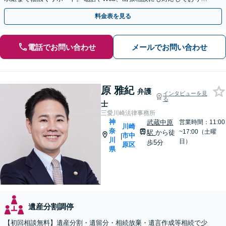
す。実績豊富な当事務所へ今すぐご連絡ください。
料金表を見る
電話でお問い合わせ
メールでお問い合わせ
原 雅紀
弁護
インタビューを見
る
士
三愛川崎法律事務所
神
武蔵中原
営業時間：11:00
川崎
奈
~17:00（土曜
駅
から徒
市中
|
川
日）
歩5分
原区
県
遺産分割調停
【初回相談無料】遺産分割・遺留分・相続放棄・遺言作成等相続で少