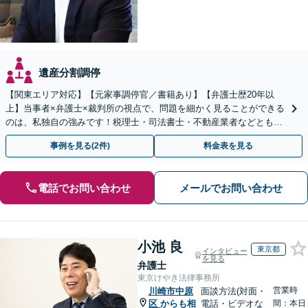
遺産分割調停
【関東エリア対応】【元家事調停官／書籍あり】【弁護士歴20年以
上】当事者×弁護士×裁判所の視点で、問題を細かく見ることができる
のは、私独自の強みです！税理士・司法書士・不動産業者などとも連
携。地元密着で、親切＆丁寧にお悩みに寄り添います。
事例を見る(2件)
料金表を見る
電話でお問い合わせ
メールでお問い合わせ
小池 良
東京都
インタビュー
を見る
弁護士
東京けやき法律事務所
営業時
川崎市中原
面談方法(対面・
区
からも相
電話・ビデオな
間：本日