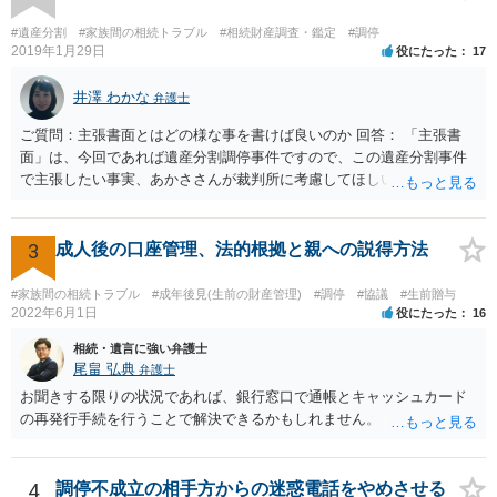
#遺産分割
#家族間の相続トラブル
#相続財産調査・鑑定
#調停
2019年1月29日
役にたった
17
井澤 わかな
弁護士
ご質問：主張書面とはどの様な事を書けば良いのか 回答： 「主張書
面」は、今回であれば遺産分割調停事件ですので、この遺産分割事件
で主張したい事実、あかささんが裁判所に考慮してほしいと思う、亡
くなった方・あかささん・お姉さん間の事情などを記入することにな
ります。 もし、主張したい事実や考慮してほしい事情に関連して
資料を持っているようであれば、主張書面とは別で提出できます。も
3
成人後の口座管理、法的根拠と親への説得方法
し、お姉さんに見られたくないような資料がある場合、「非開示の希
望に関する申出書」と共に提出することも考えられます。 ご質問：書
#家族間の相続トラブル
#成年後見(生前の財産管理)
#調停
#協議
#生前贈与
いた方が良い事と書かない方が良い事 回答： お姉さんが申立書の「申
2022年6月1日
役にたった
16
立ての趣旨」のところに書いている遺産の分け方に対して意見があれ
相続・遺言に強い弁護士
ば、まずそれを書くとよいです。 次に「申立ての理由」のところに、
尾畠 弘典
弁護士
なぜ調停を申し立てたのか(例えば、あかささんと話合いが出来ない／
お聞きする限りの状況であれば、銀行窓口で通帳とキャッシュカード
決裂した、など)や亡くなった方・あかささん・お姉さん間の事情やい
の再発行手続を行うことで解決できるかもしれません。
きさつなどが書かれていると思うので、あかささんから見てそれは違
うと感じるところは、どのように違うのか、など書くとよいです。 そ
の他、お姉さんの申立書には書かれていないけど、どのように遺産を
4
調停不成立の相手方からの迷惑電話をやめさせる
分けるかを決めるについてあかささんが重要だと考える事情があれば