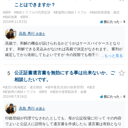
(例えば、○○のときにお姉さんは亡くなった方からお金を援助してもら
ことはできますか？
った等)、それも書くとよいです。 書かない方が良いと思うことは、遺
#調停
#相続トラブルの代理交渉
#家族間の相続トラブル
#相続財産調査・鑑定
産分割に関係ない(と思われる)いきさつを沢山盛り込むことだと考えま
#相続放棄
#調停
す(あくまで遺産分割に関係することに留める方が、裁判所や調停委員
2018年11月2日
役にたった
9
の方に事情を理解してもらいやすいと思います)。
高島 秀行
弁護士
高裁で、和解の機会が設けられるかどうかはケースバイケースとなり
ます。 和解できる見込みがなければ高裁で決定がなされます。 審判が
確定してから依頼してもよいですが 今の段階でも相手方の連絡が迷惑
であれば 弁護士に依頼してもよいと思います。
5
公正証書遺言書を無効にする事は出来ないか、ご
相談したいです。
#遺言の真偽鑑定・遺言無効
#成年後見(生前の財産管理)
#遺言
#家族間の相続トラブル
#調停
#遺留分侵害額請求・放棄
2024年7月18日
役にたった
8
高島 秀行
弁護士
印鑑登録が代理でなされたとしても、母が公証役場に行って その内容
でよいと公証人に説明をして遺言書を作成したら 遺言書は有効となり