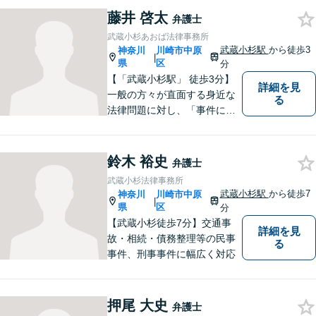
藤井 啓太
弁護士
武蔵小杉あおば法律事務所
武蔵小杉駅
から徒歩3
神奈川
川崎市中原
|
県
区
分
【「武蔵小杉駅」 徒歩3分】
詳細を見
一般の方々が直面する身近な
る
法律問題に対し、「事件に大
きいも小さいもない」という
信念で対応しています。どん
なに小さな問題でも、真剣に
鈴木 裕史
弁護士
向き合い、最善の解決策をご
武蔵小杉法律事務所
提案します。【近隣駐車場】
武蔵小杉駅
から徒歩7
神奈川
川崎市中原
|
県
区
分
【武蔵小杉徒歩7分】交通事
詳細を見
故・相続・債務整理等の民事
る
事件、刑事事件に幅広く対応
押尾 大史
弁護士