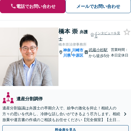
電話でお問い合わせ
メールでお問い合わせ
橋本 崇
弁護
インタビューを見
る
士
橋本崇法律事務所
武蔵小杉駅
営業時間：
神奈
川崎市
|
川県
中原区
本日定休日
から徒歩5分
遺産分割調停
遺産分割協議は弁護士の早期介入で、紛争の激化を抑止！相続人の
方々の思いを代弁し、冷静な話し合いができるよう尽力します。相続
放棄や遺言書の作成のご相談もお任せください【完全個室】【土日祝
日面談可】
料金表を見る