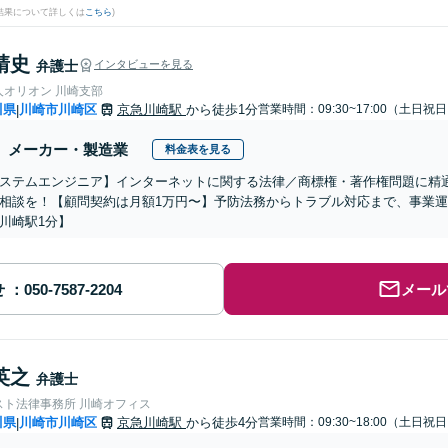
結果について詳しくは
こちら
)
靖史
弁護士
インタビューを見る
人オリオン 川崎支部
川県
川崎市川崎区
京急川崎駅
から徒歩1分
営業時間：09:30~17:00（土日祝
|
メーカー・製造業
料金表を見る
ステムエンジニア】インターネットに関する法律／商標権・著作権問題に精
相談を！【顧問契約は月額1万円〜】予防法務からトラブル対応まで、事業運
川崎駅1分】
せ
メール
英之
弁護士
スト法律事務所 川崎オフィス
川県
川崎市川崎区
京急川崎駅
から徒歩4分
営業時間：09:30~18:00（土日祝
|