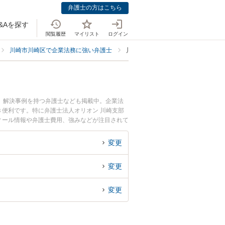
弁護士の方はこちら
&Aを探す
閲覧履歴
マイリスト
ログイン
川崎市川崎区で企業法務に強い弁護士
川崎市川崎区でメーカー・製造業に
、解決事例を持つ弁護士なども掲載中。企業法
便利です。特に弁護士法人オリオン 川崎支部
フィール情報や弁護士費用、強みなどが注目されて
業のトラブル解決の実績豊富な近くの弁護士を検
者さんにおすすめです。
変更
変更
変更