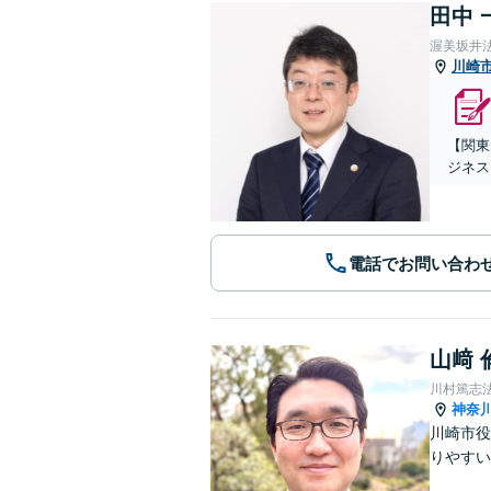
田中 
渥美坂井
川崎
【関東
ジネス
電話でお問い合わ
山﨑 
川村篤志
神奈
川崎市役
りやすい