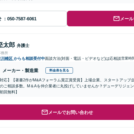
せ
メール
堅太郎
弁護士
事務所
市川崎区
からも相談受付中
面談方法(対面・電話・ビデオなど)は応相談
営業時
メーカー・製造業
料金表を見る
対応】【著書2作がM&Aフォーラム賞正賞受賞】上場企業、スタートアップ
のご相談多数。M＆Aを仲介業者に丸投げしていませんか？デューデリジェ
初回無料】
メールでお問い合わせ