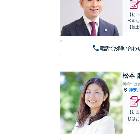
【初回
ベルな
【他士
電話でお問い合わ
松本 
川崎つば
神奈
【初回
頼はお