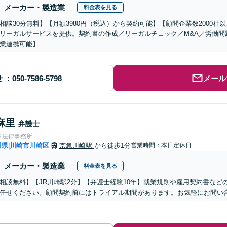
メーカー・製造業
料金表を見る
相談30分無料】【月額3980円（税込）から契約可能】【顧問企業数2000
リーガルサービスを提供。契約書の作成／リーガルチェック／M&A／労働問
業連携可能】
せ
メール
麻里
弁護士
さ法律事務所
川県
川崎市川崎区
京急川崎駅
から徒歩1分
営業時間：本日定休日
|
メーカー・製造業
料金表を見る
相談無料】【JR川崎駅2分】【弁護士経験10年】就業規則や雇用契約書など
任せください。顧問契約前にはトライアル期間があります。お気軽にお問い