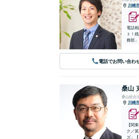
川崎
電話相
ト！残
務部」
電話でお問い合わ
桑山 
桑山総合
川崎
【関東
ク／英
ズ」【