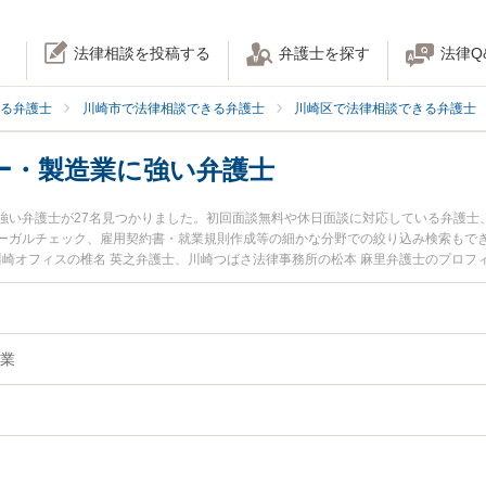
法律相談を投稿する
弁護士を探す
法律Q
る弁護士
川崎市で法律相談できる弁護士
川崎区で法律相談できる弁護士
ー・製造業に強い弁護士
強い弁護士が27名見つかりました。初回面談無料や休日面談に対応している弁護士
ーガルチェック、雇用契約書・就業規則作成等の細かな分野での絞り込み検索もでき
川崎オフィスの椎名 英之弁護士、川崎つばさ法律事務所の松本 麻里弁護士のプロ
たメーカー・製造業のトラブルを今すぐに弁護士に相談したい』『メーカー・製造
を法律相談できる川崎市川崎区内の弁護士に相談予約したい』などでお困りの相談
業