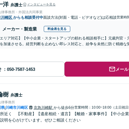
一洋
弁護士
インタビューを見る
法律事務所・外国法共同事業
市川崎区
からも相談受付中
面談方法(対面・電話・ビデオなど)は応相談
営業時
メーカー・製造業
料金表を見る
エリア対応】【中小企業・スタートアップの頼れる相談相手に】元裁判官・
を加速させる。経営判断を止めない即レス対応と、紛争を未然に防ぐ精緻な契
せ
メール
倫樹
弁護士
法律事務所
川県
川崎市川崎区
京急川崎駅
から徒歩6分
営業時間：10:00~18:00（土日祝
|
所近く 【不動産】【遺産相続・遺言】【離婚・家事事件】【中小企業
説明を心がけています。ぜひご相談ください