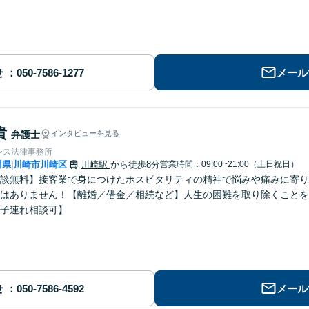
せ
メール
貴
弁護士
インタビューを見る
シス法律事務所
川県
川崎市川崎区
川崎駅
から徒歩8分
営業時間：09:00~21:00（土日祝日）
|
談無料】接客業で身につけたホスピタリティの精神で悩みや痛みに寄り
はありません！【離婚／借金／相続など】人生の困難を取り除くことを
子連れ相談可】
せ
メール