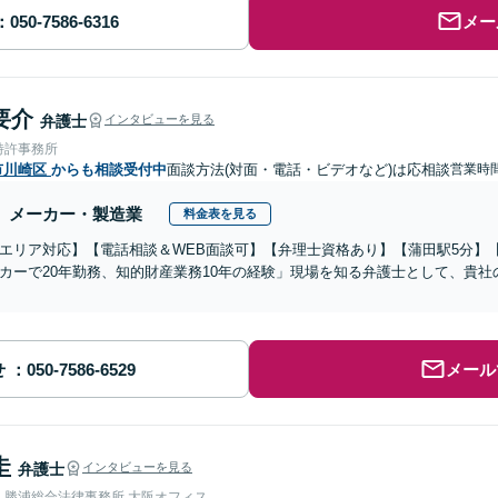
メー
要介
弁護士
インタビューを見る
特許事務所
市川崎区
からも相談受付中
面談方法(対面・電話・ビデオなど)は応相談
営業時
メーカー・製造業
料金表を見る
エリア対応】【電話相談＆WEB面談可】【弁理士資格あり】【蒲田駅5分】【
カーで20年勤務、知的財産業務10年の経験」現場を知る弁護士として、貴
せ
メール
圭
弁護士
インタビューを見る
人勝浦総合法律事務所 大阪オフィス