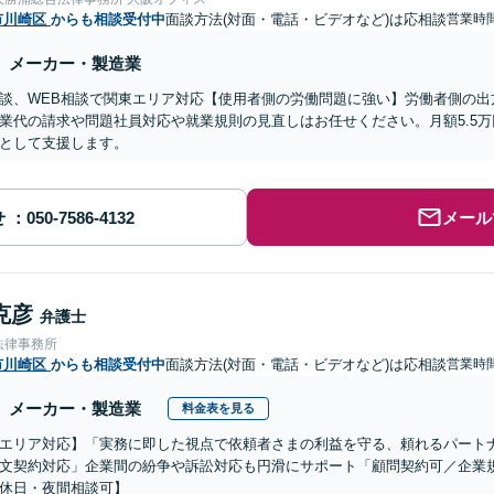
市川崎区
からも相談受付中
面談方法(対面・電話・ビデオなど)は応相談
営業時
メーカー・製造業
談、WEB相談で関東エリア対応【使用者側の労働問題に強い】労働者側の出
業代の請求や問題社員対応や就業規則の見直しはお任せください。月額5.5
として支援します。
せ
メール
克彦
弁護士
法律事務所
市川崎区
からも相談受付中
面談方法(対面・電話・ビデオなど)は応相談
営業時間
メーカー・製造業
料金表を見る
エリア対応】「実務に即した視点で依頼者さまの利益を守る、頼れるパート
文契約対応」企業間の紛争や訴訟対応も円滑にサポート「顧問契約可／企業
休日・夜間相談可】