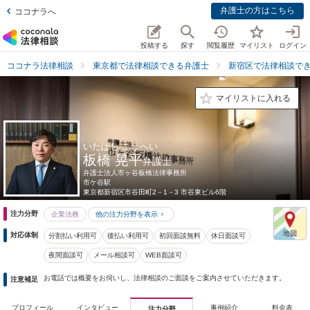
弁護士の方はこちら
ココナラへ
投稿する
探す
閲覧履歴
マイリスト
ログイン
ココナラ法律相談
東京都で法律相談できる弁護士
新宿区で法律相談で
マイリストに入れる
いたばし こうへい
板橋 晃平
弁護士
弁護士法人市ヶ谷板橋法律事務所
市ケ谷駅
東京都
新宿区市谷田町2－1－3 市谷東ビル6階
注力分野
企業法務
他の注力分野を表示
対応体制
分割払い利用可
後払い利用可
初回面談無料
休日面談可
夜間面談可
メール相談可
WEB面談可
お電話では概要をお伺いし、法律相談のご面談をご案内させていただきます。
注意補足
プロフィール
インタビュー
事例紹介
料金表
注力分野