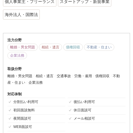
個人事業主・フリーランス
スタートアップ・新規事業
海外法人・国際法
注力分野
離婚・男女問題
相続・遺言
債権回収
不動産・住まい
企業法務
取扱分野
離婚・男女問題
相続・遺言
交通事故
労働・雇用
債権回収
不動
産・住まい
企業法務
対応体制
分割払い利用可
後払い利用可
初回面談無料
休日面談可
夜間面談可
メール相談可
WEB面談可