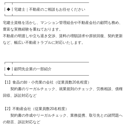
┏━┳━━━━━━━━━━━━━━━━━━━━
┃◆┃宅建士｜不動産のご相談もお任せください
┗━┻━━━━━━━━━━━━━━━━━━━━
宅建士資格を活かし、マンション管理組合や不動産会社の顧問も務め、
豊富な実務経験を重ねております。
不動産の明渡しや立ち退き交渉、賃料の増額請求や原状回復、契約更新
など、幅広い不動産トラブルに対応いたします。
┏━┳━━━━━━━━━━━━━━━━━━━━
┃◆┃顧問先企業の一部紹介
┗━┻━━━━━━━━━━━━━━━━━━━━
【1】食品の卸・小売業の会社（従業員数20名程度）
契約書のリーガルチェック、就業規則のチェック、労務相談、債権
回収、訴訟対応など
【2】不動産会社（従業員数20名程度）
契約書の作成やリーガルチェック、業務提携、取引先との諸問題へ
の助言、訴訟対応など