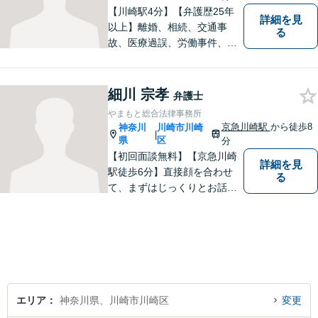
【川崎駅4分】【弁護歴25年
詳細を見
以上】離婚、相続、交通事
る
故、医療過誤、労働事件、会
社事件など、幅広い分野で実
績あり！日々勉強を怠らず、
皆様を守れるよう尽力してい
細川 宗孝
弁護士
ます。人権を守りながら社会
やまもと総合法律事務所
の役に立つことがやりがいで
京急川崎駅
から徒歩8
神奈川
川崎市川崎
|
す。【後払いOK】
県
区
分
【初回面談無料】【京急川崎
詳細を見
駅徒歩6分】直接顔を合わせ
る
て、まずはじっくりとお話を
伺います。個人・法人ともに
対応可能です。依頼者さまに
とって納得のいく最善の解決
を目指し、誠意を持って対応
いたします。【土日祝対応/要
予約】
エリア
神奈川県、川崎市川崎区
変更