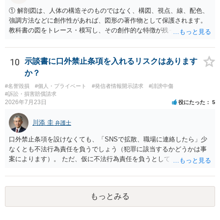
せ又は刺激するもの 三 衣服の全部又は一部を着けない児童の姿態で
① 解剖図は、人体の構造そのものではなく、構図、視点、線、配色、
あって、殊更に児童の性的な部位（性器等若しくはその周辺部、臀で
強調方法などに創作性があれば、図形の著作物として保護されます。
ん部又は胸部をいう。）が露出され又は強調されているものであり、
教科書の図をトレース・模写し、その創作的な特徴が残っていれば、
かつ、性欲を興奮させ又は刺激するもの
完全一致でなくても複製・翻案に当たる可能性があります。非営利で
も、SNSへの公開は私的使用には当たりません。 ② 出典を記載するだ
けでは、適法な引用にはなりません。自分の説明や批評が主で、図が
10
示談書に口外禁止条項を入れるリスクはあります
その説明に必要な従たる資料であること、引用部分が明確に区別さ
か？
れ、必要な範囲に限られていることなどが必要です。勉強ノートの教
#名誉毀損
#個人・プライベート
#発信者情報開示請求
#誹謗中傷
材として図そのものを中心的に掲載する場合、引用と認められにくい
#訴訟・損害賠償請求
でしょう。 文章についても、単に所々表現を変えただけで適法になる
2026年7月23日
役にたった
5
とは限りません。医学上の事実を理解したうえで、ご自身の表現と構
成でまとめる必要があります。 安全にSNSで公開するには、教科書の
川添 圭
弁護士
図をトレース・模写した部分は掲載せず、人体の構造という事実を基
に、自分で構図や表現を工夫して作図する方法が考えられます。ま
口外禁止条項を設けなくても、「SNSで拡散、職場に連絡したら」少
た、改変・SNS掲載が認められたオープンライセンス素材を、利用条
なくとも不法行為責任を負うでしょう（犯罪に該当するかどうかは事
件に従って使う方法もあります。トレースした図を残したい場合は、
案によります）。 ただ、仮に不法行為責任を負うとしても、違約金を
自分だけの学習用にとどめるのが安全です。
決めておかなければ慰謝料程度しか認められないケースが出てきます
（日本の裁判所が認定する慰謝料は、到底被害感情を満足させられる
ような金額ではありません）。そのため、口外禁止条項とともに口外
もっとみる
した場合の違約金（100～200万円程度）を定めることには、大きな意
味と抑止力があります。 逆に、口外禁止条項を設けると、正当な理由
がある場合を除いて第三者へ情報開示ができなくなります。そのた