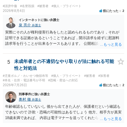
求は法律知識が不可欠ですが、それだけでは足りず、実務を踏まえた
#誹謗中傷
#名誉毀損
#被害者
#個人・プライベート
方法を選択することが重要です。
2026年8月4日
役にたった
2
インターネットに強い弁護士
泉 亮介
弁護士
実際にその人が権利侵害行為をしたと認められるものであり，それが
証明できる証拠があるということであれば，開示請求を経ずに慰謝料
請求等を行うことが出来るケースもあります。 公開相談の場では回答
は難しいかと思われますので，お手持ちの証拠資料を持参の上弁護士
に個別に相談されると良いでしょう。
5
未成年者との不適切なやり取りが法に触れる可能
性と対処法
#児童ポルノ・わいせつ物頒布等
#個人・プライベート
#被害者
#加害者
#本名・住所・電話番号が不明
#恐喝・脅迫への対応
2026年7月26日
役にたった
2
刑事事件に強い弁護士
奥村 徹
弁護士
年齢確認もしていないし 後から出てきた人が、保護者だという確認も
できないので 詐欺・恐喝の可能性はあるでしょう 他方、相手方が真実
18歳未満であれば、 内容は電子マナーを送ってくれたら自慰行為など
の動画を要望通りに撮って送るよと言ったやりとりでした。 自分は動