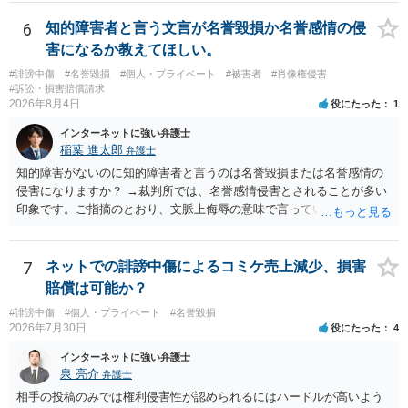
画の尺は10分ほど、服を着たままで胸を触って欲しい、などの要望を
して、要求された金額(1000円程度)の電子マネーを送信してしまいま
6
知的障害者と言う文言が名誉毀損か名誉感情の侵
した。 そこから、撮影するまで暇なので顔の雰囲気の写真を交換して
害になるか教えてほしい。
欲しい、住んでいる都道府県と区を教えてと言われたので教えたりと
#誹謗中傷
#名誉毀損
#個人・プライベート
#被害者
#肖像権侵害
言ったやり取りをしていました。 というやりとりは、青少年条例違反
#訴訟・損害賠償請求
（わいせつ行為）の疑いがあります。18歳未満と知らなくても処罰可
2026年8月4日
役にたった
1
能です。
インターネットに強い弁護士
稲葉 進太郎
弁護士
知的障害がないのに知的障害者と言うのは名誉毀損または名誉感情の
侵害になりますか？ →裁判所では、名誉感情侵害とされることが多い
印象です。ご指摘のとおり、文脈上侮辱の意味で言っている点も加味
されていると思います。
7
ネットでの誹謗中傷によるコミケ売上減少、損害
賠償は可能か？
#誹謗中傷
#個人・プライベート
#名誉毀損
2026年7月30日
役にたった
4
インターネットに強い弁護士
泉 亮介
弁護士
相手の投稿のみでは権利侵害性が認められるにはハードルが高いよう