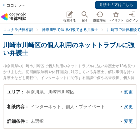
弁護士の方はこちら
ココナラへ
投稿する
探す
閲覧履歴
マイリスト
ログイン
ココナラ法律相談
神奈川県で法律相談できる弁護士
川崎市で法律相談
川崎市川崎区の個人利用のネットトラブルに強
い弁護士
神奈川県の川崎市川崎区で個人利用のネットトラブルに強い弁護士が18名見つ
かりました。初回面談無料や休日面談に対応している弁護士、解決事例を持つ
弁護士なども掲載中。インターネットに関係する誹謗中傷や名誉毀損、個人特
定等の細かな分野での絞り込み検索もでき便利です。特に川崎パシフィック法
律事務所の稲葉 進太郎弁護士や弁護士法人オリオン 川崎支部の笹浪 靖史弁護
エリア
神奈川県、川崎市川崎区
変更
士、川崎パシフィック法律事務所の齋藤 毅弁護士のプロフィール情報や弁護士
費用、強みなどが注目されています。『川崎市川崎区で土日や夜間に発生した
相談内容
インターネット、個人・プライベート
変更
個人利用のネットトラブルのトラブルを今すぐに弁護士に相談したい』『個人
利用のネットトラブルのトラブル解決の実績豊富な近くの弁護士を検索した
い』『初回相談無料で個人利用のネットトラブルを法律相談できる川崎市川崎
詳細条件
未選択
変更
区内の弁護士に相談予約したい』などでお困りの相談者さんにおすすめです。