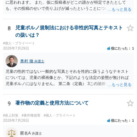
に思われます。 また、仮に投稿者がどこの誰かが特定できたとして
も、その投稿のせいで売り上げが減ったということについての証明は
相当程度難易度が高いでしょう。
8
児童ポルノ規制法における非性的写真とテキスト
の扱いは？
#個人・プライベート
2026年7月29日
役にたった
1
奥村 徹
弁護士
児童の性的ではない一般的な写真とそれを性的に扱うようなテキスト
については、児童の裸画像とか、下記のような法定の姿態が無ければ
児童ポルノにはなりません。 第二条（定義） 3この法律において「児
童ポルノ」とは、写真、電磁的記録（電子的方式、磁気的方式その他
人の知覚によっては認識することができない方式で作られる記録であ
って、電子計算機による情報処理の用に供されるものをいう。以下同
9
著作物の定義と使用方法について
じ。）に係る記録媒体その他の物であって、次の各号のいずれかに掲
げる児童の姿態を視覚により認識することができる方法により描写し
#炎上対策
#著作権侵害
#個人・プライベート
たものをいう。 一 児童を相手方とする又は児童による性交又は性交
2026年7月28日
役にたった
1
類似行為に係る児童の姿態 二 他人が児童の性器等を触る行為又は児
童が他人の性器等を触る行為に係る児童の姿態であって性欲を興奮さ
匿名A
弁護士