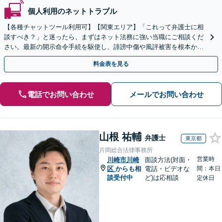
個人利用のネットトラブル
【各種チャットツール利用可】【関東エリア】「これって弁護士に相
談すべき？」と迷ったら、まずはネット法務に強い当職にご相談くだ
さい。最新の開示命令手続を駆使し、誹謗中傷や風評被害を根本から
解決します。最終的な終結を見据えて適切に対応します。
料金表を見る
電話でお問い合わせ
メールでお問い合わせ
山根 祐輔
弁護士
東京都
片岡総合法律事務所
営業時
川崎市川崎
面談方法(対面・
区
からも相
電話・ビデオな
間：本日
談受付中
ど)は応相談
定休日