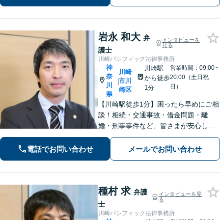
い。
岩永 和大
弁
インタビューを
見る
護士
川崎パシフィック法律事務所
神
川崎駅
営業時間：09:00~
川崎
奈
20:00（土日祝
から徒歩
市川
|
川
日）
1分
崎区
県
【川崎駅徒歩1分】困ったら早めにご相
談！相続・交通事故・借金問題・離
婚・刑事事件など、皆さまが安心して
暮らせるように問題解決に尽力しま
す。【地元密着】クチコミ・リピータ
電話でお問い合わせ
メールでお問い合わせ
ーの方も多数。「こんなことで」と思
わずにお気軽にお問い合わせ下さい。
種村 求
弁護
インタビューを見
る
士
川崎パシフィック法律事務所