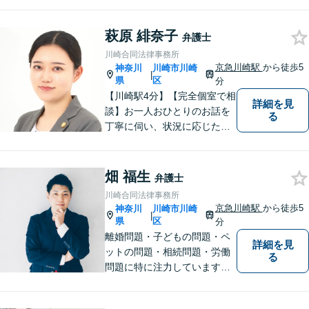
料）】【夜間，休日，年末年
始相談可】市民に寄り添った
「街医者」のような弁護士
萩原 緋奈子
弁護士
川崎合同法律事務所
京急川崎駅
から徒歩5
神奈川
川崎市川崎
|
県
区
分
【川崎駅4分】【完全個室で相
詳細を見
談】お一人おひとりのお話を
る
丁寧に伺い、状況に応じた解
決策を分かりやすくご提案し
ます。 環境やお金のことで、
これからの人生を諦めなくて
畑 福生
弁護士
済むよう、精一杯お手伝いさ
川崎合同法律事務所
せていただきます。【休日・
京急川崎駅
から徒歩5
神奈川
川崎市川崎
|
夜間面談可】
県
区
分
離婚問題・子どもの問題・ペ
詳細を見
ットの問題・相続問題・労働
る
問題に特に注力しています。
お困りの際、お気軽にご相談
ください。