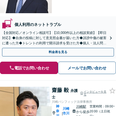
個人利用のネットトラブル
【全国対応／オンライン相談可】【10,000件以上の相談実績】【即日
対応】◆自身の投稿に対して意見照会書が届いた方◆誹謗中傷の被害
に遭った方◆トレントの利用で開示請求を受けた方◆個人・法人問わ
ず対応◎【来所不要／LINE相談可】
料金表を見る
電話でお問い合わせ
メールでお問い合わせ
齋藤 毅
弁護
インタビューを見
る
士
川崎パシフィック法律事務所
神
川崎駅
営業時間：09:00~
川崎
奈
20:00（土日祝
から徒歩
市川
|
川