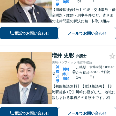
日）
1分
崎区
県
【川崎駅徒歩1分】相続・交通事故・借
金問題・離婚・刑事事件など、皆さま
の法律問題の解決に精一杯取り組みま
す。持ち前のバイタリティとフットワ
ークの軽さに自信あり。費用の負担を
電話でお問い合わせ
メールでお問い合わせ
最小限にするよう努めています。【地
元密着】クチコミ・リピーター多数。
増井 史彰
弁護士
川崎パシフィック法律事務所
神
川崎駅
営業時間：09:00~
川崎
奈
20:00（土日祝
から徒歩
市川
|
川
日）
1分
崎区
県
【初回相談無料】【電話相談可】【川
崎駅徒歩1分】川崎に根ざした、地域に
親しまれる事務所の弁護士です。相
続・交通事故・借金問題など親身にな
って対応致します。クチコミ・リピー
電話でお問い合わせ
メールでお問い合わせ
ターの方多数。お気軽にご相談くださ