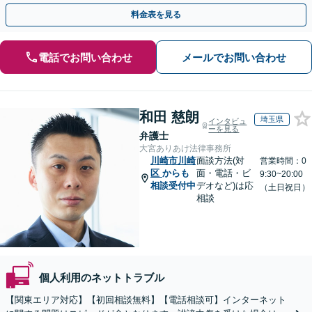
速対応で最短の解決を目指す【完全個室】【全国対応】
料金表を見る
電話でお問い合わせ
メールでお問い合わせ
和田 慈朗
埼玉県
インタビュ
ーを見る
弁護士
大宮ありあけ法律事務所
川崎市川崎
面談方法(対
営業時間：0
区
からも
面・電話・ビ
9:30~20:00
相談受付中
デオなど)は応
（土日祝日）
相談
個人利用のネットトラブル
【関東エリア対応】【初回相談無料】【電話相談可】インターネット