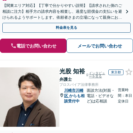
【関東エリア対応】【丁寧で分かりやすい説明】【請求された側のご
相談に注力】相手方の請求内容を精査し、過度な賠償金の支払いを避
けられるようサポートします。依頼者さまの立場になって親身にお話
を伺いますので、ぜひご相談ください。【WEB面談可】
料金表を見る
電話でお問い合わせ
メールでお問い合わせ
光股 知裕
東京都
インタビュ
ーを見る
弁護士
プロスパイア法律事務所
営業時
川崎市川崎
面談方法(対面・
区
からも相
電話・ビデオな
間：本日
談受付中
ど)は応相談
定休日