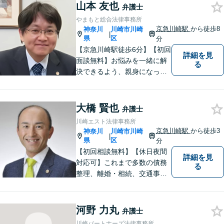
山本 友也
弁護士
やまもと総合法律事務所
京急川崎駅
から徒歩8
神奈川
川崎市川崎
|
県
区
分
【京急川崎駅徒歩6分】【初回
詳細を見
面談無料】お悩みを一緒に解
る
決できるよう、親身になっ
て、丁寧にご対応させて頂く
よう心掛けております。交通
事故／相続／離婚／労働／債
大橋 賢也
弁護士
務整理／刑事事件／企業法務
川崎エスト法律事務所
など、幅広く対応。【当日／
京急川崎駅
から徒歩3
神奈川
川崎市川崎
|
夜間／休日対応可能】お気軽
県
区
分
にご相談下さい。
【初回相談無料】【休日夜間
詳細を見
対応可】これまで多数の債務
る
整理、離婚・相続、交通事
故、消費者被害、刑事事件等
を扱ってきました。また、破
産管財人や成年後見人等、裁
河野 力丸
弁護士
判所から依頼を受ける事件も
川崎パートナーズ法律事務所