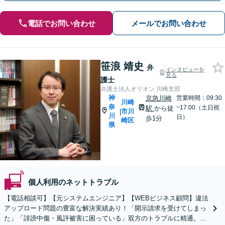
電話でお問い合わせ
メールでお問い合わせ
笹浪 靖史
弁
インタビューを
見る
護士
弁護士法人オリオン 川崎支部
神
京急川崎
営業時間：09:30
川崎
奈
~17:00（土日祝
駅
から徒
市川
|
川
日）
歩1分
崎区
県
個人利用のネットトラブル
【電話相談可】【元システムエンジニア】【WEBビジネス顧問】違法
アップロード問題の豊富な解決実績あり！「開示請求を受けてしまっ
た」「誹謗中傷・風評被害に困っている」双方のトラブルに精通。迅