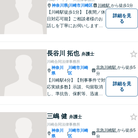
多数経験しています。1人で悩
神奈川県
川崎市川崎区
川崎駅
から徒歩1分
|
まずに、是非ご相談くださ
【川崎駅徒歩1分】【夜間／休
詳細を見
い。
日対応可能】ご相談者様のお
る
話しを丁寧にお伺いします。
離婚問題／相続問題／交通事
故／借金問題／インターネッ
ト問題など、幅広い法律トラ
長谷川 拓也
ブルに対応可能。【明確な料
弁護士
金体系】法律トラブルでお悩
川崎合同法律事務所
みの方は、お気軽にご相談く
京急川崎駅
から徒歩5
神奈川
川崎市川崎
|
ださい。
県
区
分
【川崎駅4分】【刑事事件で対
詳細を見
応実績多数】示談、勾留取消
る
し、準抗告、保釈等、迅速な
社会復帰ができるよう、誠心
誠意努めます。否認事件や迅
速な対応が求められる場合に
三嶋 健
弁護士
は、複数名の弁護士で対応い
川崎合同法律事務所
たします。まずはお気軽にご
京急川崎駅
から徒歩5
神奈川
川崎市川崎
|
相談を！
県
区
分