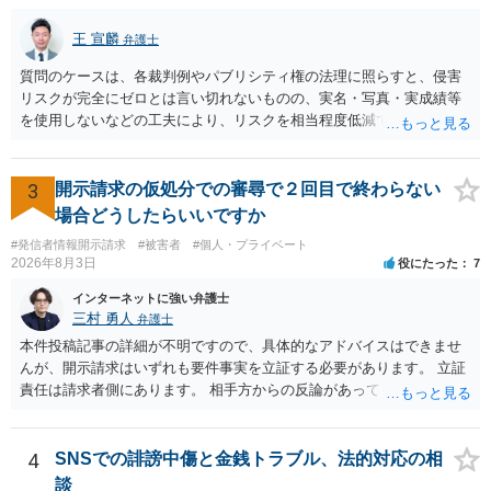
王 宣麟
弁護士
質問のケースは、各裁判例やパブリシティ権の法理に照らすと、侵害
リスクが完全にゼロとは言い切れないものの、実名・写真・実成績等
を使用しないなどの工夫により、リスクを相当程度低減できる設計に
なっているかと思います。 ただし、「野球ファンであれば元の選手を
推測できる」という点は、裁判で争われた場合に「専ら顧客吸引力の
利用を目的とする」と判断される余地を残すため、一定の注意が必要
3
開示請求の仮処分での審尋で２回目で終わらない
です。 また、広告収益の有無は、侵害判断に一定の影響を与える可能
場合どうしたらいいですか
性がありますが、決定的要因ではありません。 パブリシティ権侵害の
#発信者情報開示請求
#被害者
#個人・プライベート
成否は、主に「専ら顧客吸引力の利用を目的とするか」という点で判
2026年8月3日
役にたった
7
断されます。広告収益があることは「商業的目的」を強く示す要素で
すが、それだけで直ちに侵害となるわけではありません。完全無償・
インターネットに強い弁護士
非営利であれば「表現の自由」「創作物」としての側面が強く評価さ
三村 勇人
弁護士
れる可能性があります。一方、広告収益がある場合は「商業利用」と
本件投稿記事の詳細が不明ですので、具体的なアドバイスはできませ
しての色彩が強まり、リスクが高まる可能性があります。 公開前に変
んが、開示請求はいずれも要件事実を立証する必要があります。 立証
更・確認しておく事項については、公開の場でアドバイスするにも限
責任は請求者側にあります。 相手方からの反論があっても、裁判官が
界があるかと思うので、資料等を持参の上、弁護士に相談されること
要件事実を満たしていると判断すれば、補充は求められません。 相手
も一つかと存じます。
方が口頭で反論したのは、仮処分は迅速性が要求されるためです。 書
面での反論となれば、より遅延する可能性がございます。 また、本件
4
SNSでの誹謗中傷と金銭トラブル、法的対応の相
はXのため、APのIPアドレスの保存期間の問題もございます。 開示請
談