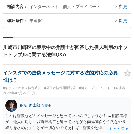
相談内容
インターネット、個人・プライベート
変更
詳細条件
未選択
変更
川崎市川崎区の表示中の弁護士が回答した個人利用のネッ
トトラブルに関する法律Q&A
インスタでの虚偽メッセージに対する法的対応の必要
性は？
#ネット上の個人特定被害
#発信者情報開示請求
#個人・プライベート
#被害者
2026年07月27日(月)
稲葉 進太郎
弁護士
これは詐欺などのメッセージと思っていいのでしょうか？ →相談者様
が、他人に対し「以前未成年と知っていながら肉体関係や性的なやり
取りを求めた」ことが一切ないのであれば、詐欺や恐喝の可能性が高
いでしょう。