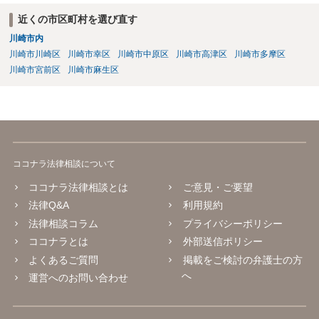
め、口外禁止条項によって自らを縛られてしまうと困るようなケース
近くの市区町村を選び直す
（例えば弁護団事件でマスコミ等へ公表する必要があるケース等）で
川崎市内
は、口外禁止の範囲を特定・限定する等の工夫をすることがあります
が、個人間の紛争で、合意後もみだりに紛争情報を口外することそれ
川崎市川崎区
川崎市幸区
川崎市中原区
川崎市高津区
川崎市多摩区
自体が異常事態であって、相手方への抑止効果として口外禁止条項を
川崎市宮前区
川崎市麻生区
設定しておく方が望ましい場合が多いと思われます（上記のとおり、
口外禁止条項は、違反した際の違約金条項とワンセットにすることで
効果を発揮するといえます）。
ココナラ法律相談について
ココナラ法律相談とは
ご意見・ご要望
法律Q&A
利用規約
法律相談コラム
プライバシーポリシー
ココナラとは
外部送信ポリシー
よくあるご質問
掲載をご検討の弁護士の方
へ
運営へのお問い合わせ