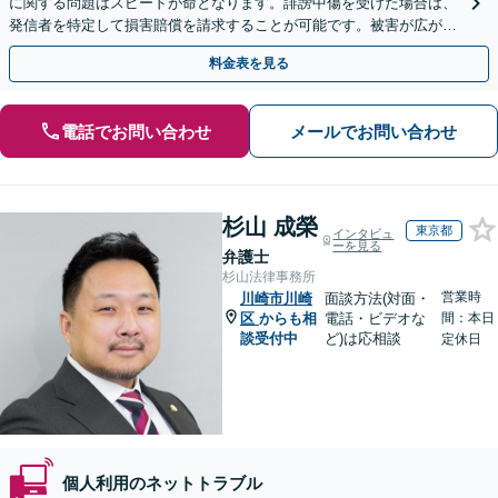
に関する問題はスピードが命となります。誹謗中傷を受けた場合は、
発信者を特定して損害賠償を請求することが可能です。被害が広がる
前にご相談ください。【土曜・夜間対応】
料金表を見る
電話でお問い合わせ
メールでお問い合わせ
杉山 成榮
東京都
インタビュ
ーを見る
弁護士
杉山法律事務所
営業時
川崎市川崎
面談方法(対面・
区
からも相
電話・ビデオな
間：本日
談受付中
ど)は応相談
定休日
個人利用のネットトラブル