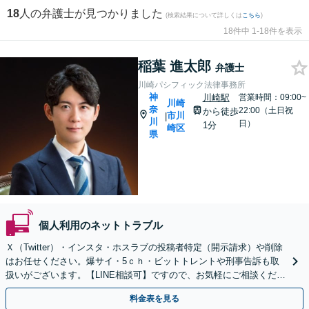
18
人の弁護士が見つかりました
(検索結果について詳しくは
こちら
)
18件中 1-18件を表示
稲葉 進太郎
弁護士
川崎パシフィック法律事務所
神
川崎駅
営業時間：09:00~
川崎
奈
22:00（土日祝
から徒歩
市川
|
川
日）
1分
崎区
県
個人利用のネットトラブル
Ｘ（Twitter）・インスタ・ホスラブの投稿者特定（開示請求）や削除
はお任せください。爆サイ・5ｃｈ・ビットトレントや刑事告訴も取
扱いがございます。【LINE相談可】ですので、お気軽にご相談くださ
い。
料金表を見る