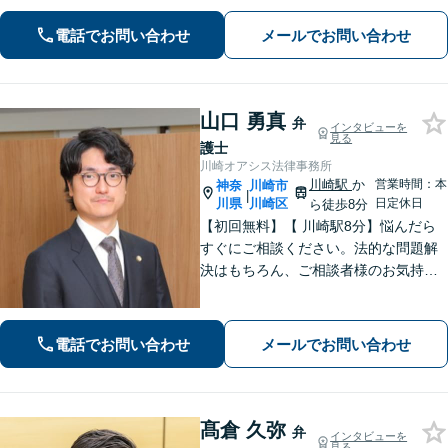
【離婚問題】調停・訴訟対応に豊富な
実績あり。人生の再出発を全力で応援
電話でお問い合わせ
メールでお問い合わせ
いたします【借金問題】状況を整理
し、最適な解決方法を提案します【休
日面談可】
山口 勇真
弁
インタビューを
見る
護士
川崎オアシス法律事務所
川崎駅
か
営業時間：本
神奈
川崎市
|
川県
川崎区
日定休日
ら徒歩8分
【初回無料】【 川崎駅8分】悩んだら
すぐにご相談ください。法的な問題解
決はもちろん、ご相談者様のお気持ち
まで徹底サポートします。不安を和ら
げる「レスポンスの速さ」と「二人三
脚」の姿勢で解決まで伴走いたします
電話でお問い合わせ
メールでお問い合わせ
ので安心してお任せください。【WEB
面談】
髙倉 久弥
弁
インタビューを
見る