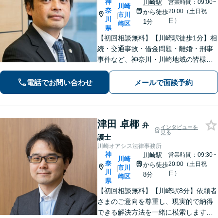
神
川崎駅
営業時間：09:00~
川崎
奈
20:00（土日祝
から徒歩
市川
|
川
日）
1分
崎区
県
【初回相談無料】【川崎駅徒歩1分】相
続・交通事故・借金問題・離婚・刑事
事件など、神奈川・川崎地域の皆様の
法律問題を解決すべく、親身になって
取り組みます。クチコミ・リピーター
電話でお問い合わせ
メールで面談予約
の方も多数。お気軽にお問い合わせ下
さい。
津田 卓椰
弁
インタビューを
見る
護士
川崎オアシス法律事務所
神
川崎駅
営業時間：09:30~
川崎
奈
20:00（土日祝
から徒歩
市川
|
川
日）
8分
崎区
県
【初回相談無料】【川崎駅8分】依頼者
さまのご意向を尊重し、現実的で納得
できる解決方法を一緒に模索します