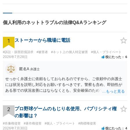
個人利用のネットトラブルの法律Q&Aランキング
1
ストーカーから職場に電話
#訴訟・損害賠償請求
#被害者
#ネット上の個人特定被害
#個人・プライベート
2026年7月28日
役にたった
6
匿名A
弁護士
せっかく弁護士に依頼をしておられるのですから、ご依頼中の弁護士
には状況を説明し対応をお願いするべきです。警察も含め、即効性が
ある形での状況改善にはならなくとも、安全確保のためできることは
ある筈です。
2
プロ野球ゲームのもじり名使用、パブリシティ権
の影響は？
#肖像権侵害
#著作権侵害
#個人・プライベート
#商標権侵害
2026年7月30日
役にたった
4