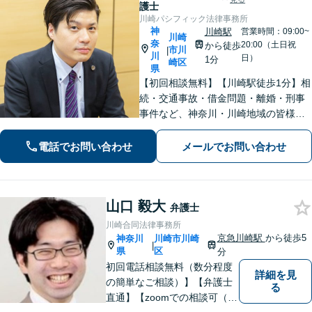
護士
川崎パシフィック法律事務所
神
川崎駅
営業時間：09:00~
川崎
奈
20:00（土日祝
から徒歩
市川
|
川
日）
1分
崎区
県
【初回相談無料】【川崎駅徒歩1分】相
続・交通事故・借金問題・離婚・刑事
事件など、神奈川・川崎地域の皆様の
法律問題を解決すべく、親身になって
取り組みます。クチコミ・リピーター
電話でお問い合わせ
メールでお問い合わせ
の方も多数。お気軽にお問い合わせ下
さい。
山口 毅大
弁護士
川崎合同法律事務所
京急川崎駅
から徒歩5
神奈川
川崎市川崎
|
県
区
分
初回電話相談無料（数分程度
詳細を見
の簡単なご相談）】【弁護士
る
直通】【zoomでの相談可（有