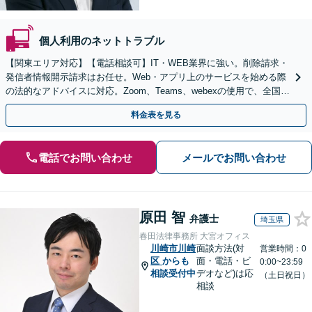
個人利用のネットトラブル
【関東エリア対応】【電話相談可】IT・WEB業界に強い。削除請求・
発信者情報開示請求はお任せ。Web・アプリ上のサービスを始める際
の法的なアドバイスに対応。Zoom、Teams、webexの使用で、全国か
らのご相談にも対応【平日夜間面談可】
料金表を見る
電話でお問い合わせ
メールでお問い合わせ
原田 智
弁護士
埼玉県
春田法律事務所 大宮オフィス
川崎市川崎
面談方法(対
営業時間：0
区
からも
面・電話・ビ
0:00~23:59
相談受付中
デオなど)は応
（土日祝日）
相談