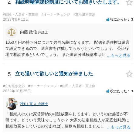
応の正当事由があるので立退料と引き換えに明渡請求が認められるこ
4
相続時精算課税制度についてお聞きいたします。
ともありますし、それでも一応の正当事由もないとして立退料にかか
わらず正当事由に欠けるとして明渡請求が認められないこともありま
#住民・入居者・買主側
#オーナーチェンジ
#立ち退き交渉
す。
2023年8月12日
役にたった
3
内藤 政信
弁護士
1850万円の持ち分について共同名義になります。 配偶者居住権は遺言
で設定できるので、遺言書を作成してもらうといいでしょう。 公証役
場で相談するといいでしょう。 また遺留分減殺請求は死亡前10年分の
贈与が対象なので、贈与から10年たてば請 求を受けることはないです
ね。
5
立ち退いて欲しいと通知が来ました
#立ち退き交渉
#オーナーチェンジ
#住民・入居者・買主側
2022年10月25日
役にたった
3
秋山 直人
弁護士
「相続人の方は家賃滞納の相続放棄をしてます」というのは趣旨が不
明です。どういう意味でしょうか？ 大家の法定相続人が家庭裁判所に
相続放棄をしているのであれば，建物も相続しませんし，相続放棄を
していないのであれば，建物も滞納賃料債権も相続します。 賃料滞納