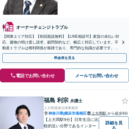
オーナーチェンジトラブル
【関東エリア対応】【初回面談無料】【LINE相談可】家賃の未払い対
応、建物の明け渡し請求、顧問契約など、幅広く対応しています。不
動産トラブルは権利関係が複雑であり、専門的な知識が必要です。ぜ
ひ弁護士にご相談ください。【休日・夜間面談可】
料金表を見る
電話でお問い合わせ
メールでお問い合わせ
福島 利宗
弁護士
上大岡港南法律事務所
神奈川県
横浜市港南区
上大岡駅
から徒歩9分
|
【上大岡駅9分】日常生活に比
詳細を見
較的近い分野であるインター
る