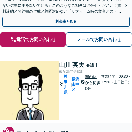
ない借主に手を焼いている」このようなご相談はお任せください！賃
料滞納／契約書の作成／顧問対応など「リフォーム時の業者とのトラ
ブル対応も」【夜間・休日面談可】【電話相談対応】
料金表を見る
電話でお問い合わせ
メールでお問い合わせ
山川 英夫
弁護士
延命法律事務所
神
関内駅
営業時間：09:30~
横浜
奈
17:30（土日祝日）
から徒歩
市中
|
川
0分
区
県