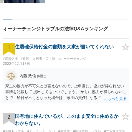
ルによって、その原因や目指
すべき解決策は異なります。
私はご依頼者様ごとに最良の
解決策は何かを一緒に考えて
オーナーチェンジトラブルの法律Q&Aランキング
まいります。
1
住居確保給付金の書類を大家が書いてくれない
#家賃交渉
#住民・入居者・買主側
#オーナーチェンジ
2022年12月17日
内藤 政信
弁護士
家主の協力が不可欠とは言えないので、上申書に、協力が得られない
事情を記載して 提出してもいいでしょう。 かりに協力が得られないこ
とで、給付が不可となった場合は、家主の責任になるでしょう。
2
国有地に住んでいるが、このまま安全に住めるか
わからない。
#売買トラブル
#オーナーチェンジ
#借地権
#賃貸契約トラブル
#立ち退き交渉