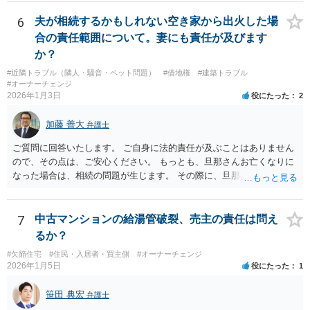
状態にあるということは，賃貸借契約自体を解除されても文句が言え
ない状態にあるということなので，通常，立退料はもらえません。 立
6
夫が相続するかもしれない空き家から出火した場
退料を請求したり，立退きを拒否するのであれば，まずは滞納賃料の
合の責任範囲について。妻にも責任が及びます
解消が先決です。
か？
#近隣トラブル（隣人・騒音・ペット問題）
#借地権
#建築トラブル
#オーナーチェンジ
2026年1月3日
役にたった
2
加藤 善大
弁護士
ご質問に回答いたします。 ご自身に法的責任が及ぶことはありません
ので、その点は、ご安心ください。 もっとも、旦那さんお亡くなりに
なった場合は、相続の問題が生じます。 その際に、旦那さんが損害賠
償金の満額の支払ができていない場合は、 その支払債務も相続するこ
とにはなります。 また、建物は旦那さんも２分の１を相続したことに
なっていますが、 遺産分割未了のまま旦那さんが亡くなると、ご質問
7
中古マンションの給湯管破裂、売主の責任は問え
者様がその２分の１の分を相続することになります。 借家に建ってい
るか？
る建物の相続問題が２０年以上未解決である理由が不明ではあります
#欠陥住宅
#住民・入居者・買主側
#オーナーチェンジ
が、 まずはその点をはっきりさせた方がよさそうですね。 ご質問に対
2026年1月5日
役にたった
1
する回答は以上ですが、可能であれば、ご依頼になるかは別にして、
お近くの弁護士に直接相談されて、今後の対応についてアドバイスを
笹田 典宏
弁護士
求めることをおすすめいたします。 ご参考にしていただけますと幸い