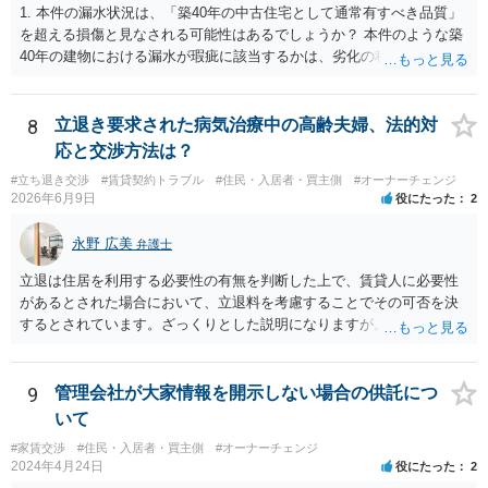
です。
1. 本件の漏水状況は、「築40年の中古住宅として通常有すべき品質」
を超える損傷と見なされる可能性はあるでしょうか？ 本件のような築
40年の建物における漏水が瑕疵に該当するかは、劣化の程度や居住へ
の影響などを考慮して判断されます。 築40年という築年数を考慮すれ
ば、通常生じうる事象であるとも考えられます。 一方で、建物内部の
漏水は居住を困難にする要素の一つであり、漏水の箇所や程度によっ
8
立退き要求された病気治療中の高齢夫婦、法的対
ては瑕疵と判断される可能性があります。 2. 当方は購入時点で賃貸借
応と交渉方法は？
契約が継続中であり、給湯管等の劣化状態を実見できませんでした。
#立ち退き交渉
#賃貸契約トラブル
#住民・入居者・買主側
#オーナーチェンジ
この点は契約不適合の主張において、有利な事情と評価される可能性
2026年6月9日
役にたった
2
はありますか？ 当事者がその劣化状態を想定していたか（想定するの
が相当か）が重要ですので、劣化状態を確認していないことをもっ
永野 広美
弁護士
て、直ちに有利な事情にはならないと思われます。 3. 売主または仲介
業者から、給湯管や水回りに関して劣化・交換歴などの説明は一切あ
立退は住居を利用する必要性の有無を判断した上で、賃貸人に必要性
りませんでした。この点は「説明義務違反」としての損害賠償請求に
があるとされた場合において、立退料を考慮することでその可否を決
使える可能性はありますか？ 売主または仲介業者が給湯管の劣化等を
するとされています。ざっくりとした説明になりますが。具体的な事
認識していたにもかかわらず、説明を一切しなかった場合、説明義務
情いかんによっては要求が通る可能性はあり得ます。詳しいお話をお
違反として損害賠償請求が認められる可能性があります。 4. 本件の給
聞かせください。
湯管は壁体内に埋設されており、購入時の目視確認が困難でした。こ
9
管理会社が大家情報を開示しない場合の供託につ
のような隠れた部分の損傷は、契約不適合責任の対象となり得るでし
いて
ょうか？ なりえます。 壁体内に埋設されているなど、購入時の通常の
注意では発見できない「隠れた」部分の損傷も、契約不適合責任の対
#家賃交渉
#住民・入居者・買主側
#オーナーチェンジ
2024年4月24日
役にたった
2
象となり得ます。「瑕疵」とは、目的物が通常有すべき品質・性能を