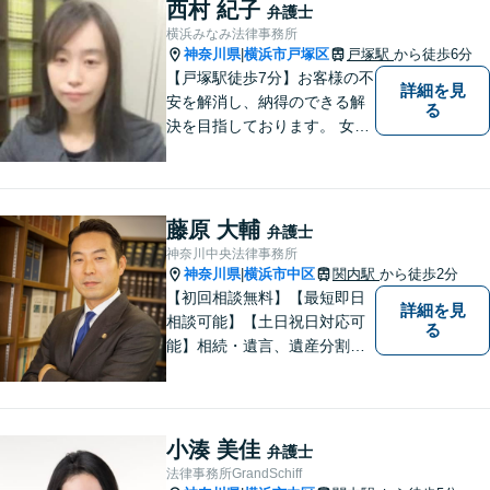
り添った弁護活動を目指しま
西村 紀子
弁護士
す。 お困りの方はぜひご相談
横浜みなみ法律事務所
ください。
神奈川県
横浜市戸塚区
戸塚駅
から徒歩6分
|
【戸塚駅徒歩7分】お客様の不
詳細を見
安を解消し、納得のできる解
る
決を目指しております。 女性
弁護士ならではの強みを活か
し、相談しやすい環境づくり
に努めています。取扱業務
は、離婚/相続/不動産・建築/
藤原 大輔
弁護士
交通事故/消費者被害等です。
神奈川中央法律事務所
お気軽にご相談ください。
神奈川県
横浜市中区
関内駅
から徒歩2分
|
【初回相談無料】【最短即日
詳細を見
相談可能】【土日祝日対応可
る
能】相続・遺言、遺産分割、
遺留分のご相談、離婚・男女
問題、不動産に関するご相談
等、お気軽にご連絡くださ
い。損のない、適切な、早期
小湊 美佳
弁護士
解決方法をご提案し、事件解
法律事務所GrandSchiff
決のため尽力いたします。