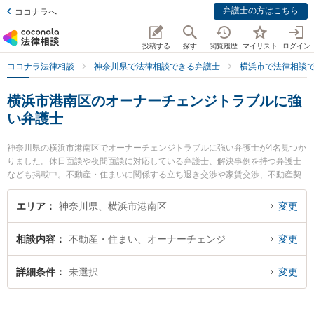
弁護士の方はこちら
ココナラへ
投稿する
探す
閲覧履歴
マイリスト
ログイン
ココナラ法律相談
神奈川県で法律相談できる弁護士
横浜市で法律相談
横浜市港南区のオーナーチェンジトラブルに強
い弁護士
神奈川県の横浜市港南区でオーナーチェンジトラブルに強い弁護士が4名見つか
りました。休日面談や夜間面談に対応している弁護士、解決事例を持つ弁護士
なども掲載中。不動産・住まいに関係する立ち退き交渉や家賃交渉、不動産契
約解除等の細かな分野での絞り込み検索もでき便利です。特に上大岡法律事務
所の石井 誠弁護士や上大岡法律事務所の水口 かれん弁護士、上大岡港南法律事
エリア
神奈川県、横浜市港南区
変更
務所の福島 利宗弁護士のプロフィール情報や弁護士費用、強みなどが注目され
ています。『横浜市港南区で土日や夜間に発生したオーナーチェンジトラブル
相談内容
不動産・住まい、オーナーチェンジ
変更
のトラブルを今すぐに弁護士に相談したい』『オーナーチェンジトラブルのト
ラブル解決の実績豊富な近くの弁護士を検索したい』『初回相談無料でオーナ
ーチェンジトラブルを法律相談できる横浜市港南区内の弁護士に相談予約した
詳細条件
未選択
変更
い』などでお困りの相談者さんにおすすめです。