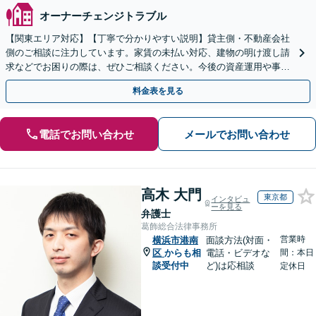
オーナーチェンジトラブル
【関東エリア対応】【丁寧で分かりやすい説明】貸主側・不動産会社
側のご相談に注力しています。家賃の未払い対応、建物の明け渡し請
求などでお困りの際は、ぜひご相談ください。今後の資産運用や事業
継続を見据えた最適な解決を目指します。【WEB面談可】
料金表を見る
電話でお問い合わせ
メールでお問い合わせ
高木 大門
東京都
インタビュ
ーを見る
弁護士
葛飾総合法律事務所
営業時
横浜市港南
面談方法(対面・
区
からも相
電話・ビデオな
間：本日
談受付中
ど)は応相談
定休日