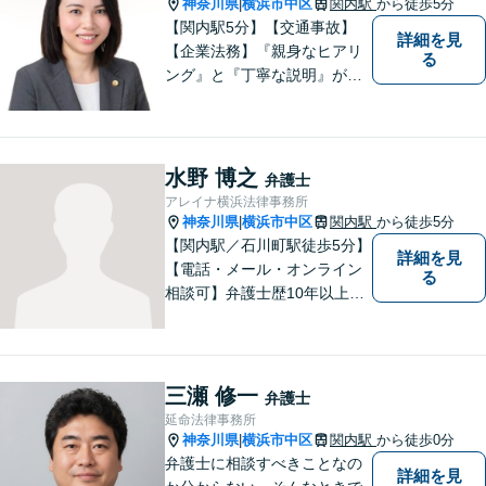
神奈川県
横浜市中区
関内駅
から徒歩5分
|
【関内駅5分】【交通事故】
詳細を見
【企業法務】『親身なヒアリ
る
ング』と『丁寧な説明』がモ
ットーです。アフターケアと
予防策を含めた「トータルサ
ポート」をお届けします！依
頼者様が安心して将来を過ご
水野 博之
弁護士
せるようになるための支援を
アレイナ横浜法律事務所
いたします。
神奈川県
横浜市中区
関内駅
から徒歩5分
|
【関内駅／石川町駅徒歩5分】
詳細を見
【電話・メール・オンライン
る
相談可】弁護士歴10年以上！
離婚分野に精通する弁護士。
神奈川県密着の事務所で、地
域の方のお困りごとを解決し
てまいります。まずはお気軽
三瀬 修一
弁護士
にご相談を！【法テラス対応
延命法律事務所
可】
神奈川県
横浜市中区
関内駅
から徒歩0分
|
弁護士に相談すべきことなの
詳細を見