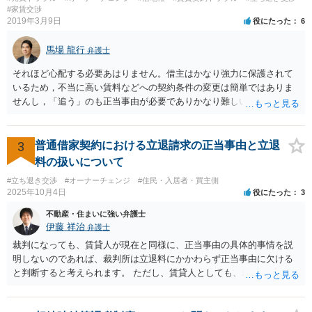
#家賃交渉
2019年3月9日
役にたった
6
馬場 龍行
弁護士
それほど心配する必要あはりません。借主はかなり強力に保護されて
いるため，不当に高い賃料などへの契約条件の変更は簡単ではありま
せんし，「追う」のも正当事由が必要でありかなり難しいのです。 周
辺の土地をまとめて購入したいという人がいるのであれば，むしろ良
い条件で立退料等を支払ってもらえるかもしれません。 なので無理し
て所有権を取得する必要はないと思いますが，まずは価格ですよね。
3
普通借家契約における立退請求の正当事由と立退
ローンが組めないということはないと思いますが，金融機関に相談さ
料の扱いについて
れてみてはいかがでしょうか。 買うとしたら，という条件をしっかり
#立ち退き交渉
#オーナーチェンジ
#住民・入居者・買主側
把握して，その上で，買うか，借り続けるか，というのはどちらにも
2025年10月4日
役にたった
3
メリットデメリットありますので価値判断の問題といえそうです。
不動産・住まいに強い弁護士
伊藤 祥治
弁護士
裁判になっても、賃貸人が現在と同様に、正当事由の具体的事情を説
明しないのであれば、裁判所は立退料にかかわらず正当事由に欠ける
と判断すると考えられます。 ただし、賃貸人としても、裁判を始める
のであれば、耐震診断をする、補強工事の見積を取る、再開発の説明
資料を作成する、などの準備をするのが通常です。 その場合には、一