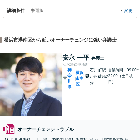
詳細条件
未選択
変更
横浜市港南区から近いオーナーチェンジに強い弁護士
安永 一平
弁護士
安永法律事務所
神
石川町駅
営業時間：09:00~
横浜
奈
22:00（土日祝
から徒歩2
市中
|
川
日）
分
区
県
オーナーチェンジトラブル
【初回相談無料】「土地、建物の明渡しを求めたい」「家賃を支払わ