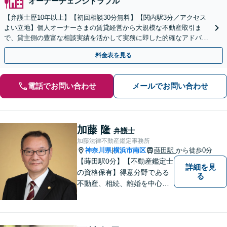
オーナーチェンジトラブル
【弁護士歴10年以上】【初回相談30分無料】【関内駅3分／アクセス
よい立地】個人オーナーさまの賃貸経営から大規模な不動産取引ま
で、貸主側の豊富な相談実績を活かして実務に即した的確なアドバイ
スを提供「地域密着／他業種と連携」【WEB面談対応】
料金表を見る
電話でお問い合わせ
メールでお問い合わせ
加藤 隆
弁護士
加藤法律不動産鑑定事務所
神奈川県
横浜市南区
蒔田駅
から徒歩0分
|
【蒔田駅0分】【不動産鑑定士
詳細を見
の資格保有】得意分野である
る
不動産、相続、離婚を中心に
様々な分野の業務を行なって
おります。 今まで培ってきた
経験も活かして、依頼者に寄