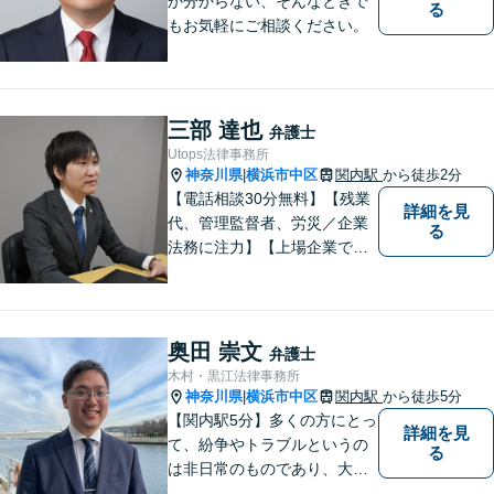
か分からない、そんなときで
る
もお気軽にご相談ください。
三部 達也
弁護士
Utops法律事務所
神奈川県
横浜市中区
関内駅
から徒歩2分
|
【電話相談30分無料】【残業
詳細を見
代、管理監督者、労災／企業
る
法務に注力】【上場企業で社
内弁護士を経験】経済産業省
へ出向していた弁護士を含む3
名の協力体制で多角的にサポ
ート！メーカー・建築・教育
奥田 崇文
弁護士
など幅広い業種への対応実績
木村・黒江法律事務所
あり！
神奈川県
横浜市中区
関内駅
から徒歩5分
|
【関内駅5分】多くの方にとっ
詳細を見
て、紛争やトラブルというの
る
は非日常のものであり、大き
な負担かと思います。 トラブ