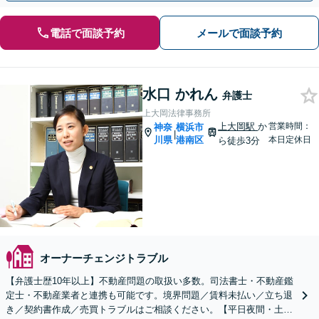
電話で面談予約
メールで面談予約
水口 かれん
弁護士
上大岡法律事務所
上大岡駅
か
営業時間：
神奈
横浜市
|
川県
港南区
本日定休日
ら徒歩3分
オーナーチェンジトラブル
【弁護士歴10年以上】不動産問題の取扱い多数。司法書士・不動産鑑
定士・不動産業者と連携も可能です。境界問題／賃料未払い／立ち退
き／契約書作成／売買トラブルはご相談ください。【平日夜間・土日