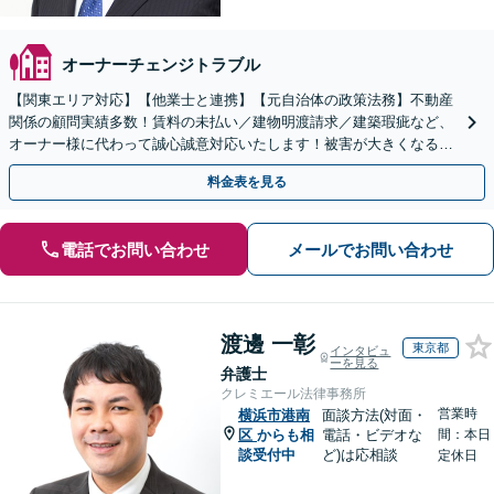
オーナーチェンジトラブル
【関東エリア対応】【他業士と連携】【元自治体の政策法務】不動産
関係の顧問実績多数！賃料の未払い／建物明渡請求／建築瑕疵など、
オーナー様に代わって誠心誠意対応いたします！被害が大きくなる前
にご相談ください【初回来所相談30分無料】
料金表を見る
電話でお問い合わせ
メールでお問い合わせ
渡邊 一彰
東京都
インタビュ
ーを見る
弁護士
クレミエール法律事務所
営業時
横浜市港南
面談方法(対面・
区
からも相
電話・ビデオな
間：本日
談受付中
ど)は応相談
定休日