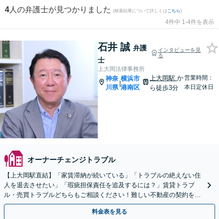
4
人の弁護士が見つかりました
(検索結果について詳しくは
こちら
)
4件中 1-4件を表示
石井 誠
弁護
インタビューを見
る
士
上大岡法律事務所
上大岡駅
か
営業時間：
神奈
横浜市
|
川県
港南区
本日定休日
ら徒歩3分
オーナーチェンジトラブル
【上大岡駅直結】「家賃滞納が続いている」「トラブルの絶えない住
人を退去させたい」「瑕疵担保責任を追及するには？」賃貸トラブ
ル・売買トラブルどちらもご相談ください！難しい不動産の契約をわ
かりやすく説明します【休日夜間相談可】【ビデオ面談対応】
料金表を見る