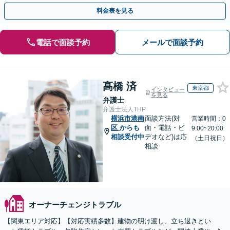
祝相談可】【上大岡駅直結】
料金表を見る
電話で面談予約
メールで面談予約
髙橋 済
東京都
インタビュー
を見る
弁護士
弁護士法人THP
横浜市港南
面談方法(対
営業時間：0
区
からも
面・電話・ビ
9:00~20:00
相談受付中
デオなど)は応
（土日祝日）
相談
オーナーチェンジトラブル
【関東エリア対応】【対応実績多数】建物の明け渡し、立ち退きとい