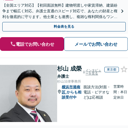
【全国エリア対応】【初回面談無料】建物明渡しや家賃滞納、建築紛
争まで幅広く対応。弁護士直通のスピード対応で、あなたの財産と権
利を徹底的に守ります。他士業とも連携し、複雑な権利関係もワンス
トップで解決。【弁護士直通・LINE相談可】
料金表を見る
電話でお問い合わせ
メールでお問い合わせ
杉山 成榮
東京都
インタビュ
ーを見る
弁護士
杉山法律事務所
営業時
横浜市港南
面談方法(対面・
区
からも相
電話・ビデオな
間：本日
談受付中
ど)は応相談
定休日