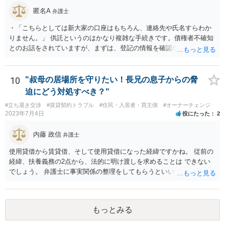
欠いている状態を指すため、その損傷が目視で確認できるか否かは、
匿名A
瑕疵の成否を直接左右するものではありません。
弁護士
・「こちらとしては新大家の口座はもちろん、連絡先や氏名すらわか
りません。」 供託というのはかなり複雑な手続きです。債権者不確知
とのお話をされていますが、まずは、登記の情報を確認なさってくだ
さい。所有者変更により、氏名や住所が記載されますので。
10
"叔母の居場所を守りたい！長兄の息子からの脅
迫にどう対処すべき？"
#立ち退き交渉
#賃貸契約トラブル
#住民・入居者・買主側
#オーナーチェンジ
2023年7月4日
役にたった
2
内藤 政信
弁護士
使用貸借から賃貸借、そして使用貸借になった経緯ですかね。 従前の
経緯、扶養義務の2点から、法的に明け渡しを求めることは できない
でしょう。 弁護士に事実関係の整理をしてもらうといいでしょう。
もっとみる