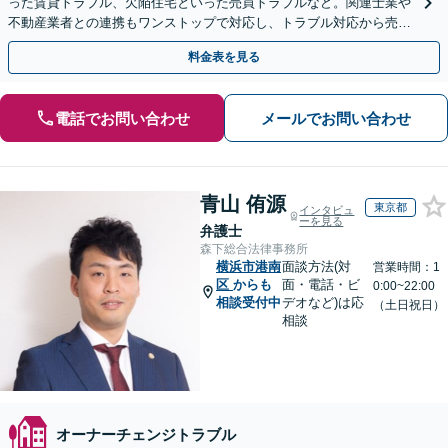
った賃貸トラブル、欠陥住宅といった売買トラブルなど。関連士業や
不動産業者との連携もワンストップで対応し、トラブル対応から売却
まで徹底サポート【初回相談無料】
料金表を見る
電話でお問い合わせ
メールでお問い合わせ
青山 侑源
東京都
インタビュ
ーを見る
弁護士
森下総合法律事務所
横浜市港南
面談方法(対
営業時間：1
区
からも
面・電話・ビ
0:00~22:00
相談受付中
デオなど)は応
（土日祝日）
相談
オーナーチェンジトラブル