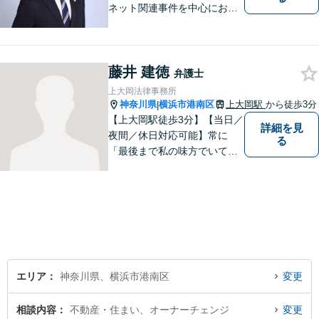
ネット関連事件を中心にお取
り扱いしております。【掲載
情報の削除交渉】手数料３万
円から承ります。まずはメー
藤井 建徳
ルにて掲載情報のURL等をお
弁護士
送りください。見込み、費用
上大岡法律事務所
等をご案内させていただきま
神奈川県
横浜市港南区
上大岡駅
から徒歩3分
|
す。
【上大岡駅徒歩3分】【当日／
詳細を見
夜間／休日対応可能】常に
る
「最後まで私の味方でいてく
れる」と思っていただけるよ
うな弁護士でいられるように
心がけています。地域密着型
の法律事務所として皆様のお
力になれればと考えておりま
す。
エリア
神奈川県、横浜市港南区
変更
相談内容
不動産・住まい、オーナーチェンジ
変更