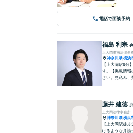
電話で面談予約
福島 利宗
上大岡港南法律事
神奈川県
横浜
|
【上大岡駅9分
す。【掲載情報
さい。見込み、
藤井 建徳
上大岡法律事務所
神奈川県
横浜
|
【上大岡駅徒歩
けるような弁護