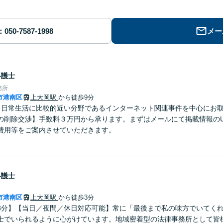
メー
弁護士
務所
市港南区
上大岡駅
から徒歩9分
】日常生活に比較的近い分野であるインターネット関連事件を中心にお
の削除交渉】手数料３万円から承ります。まずはメールにて掲載情報のU
費用等をご案内させていただきます。
弁護士
市港南区
上大岡駅
から徒歩3分
3分】【当日／夜間／休日対応可能】常に「最後まで私の味方でいてく
士でいられるように心がけています。地域密着型の法律事務所として皆