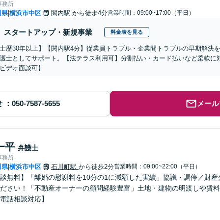
事務所
川県
横浜市中区
関内駅
から徒歩4分
営業時間：09:00~17:00（平日）
|
スタートアップ・新規事業
料金表を見る
士歴30年以上】【関内駅4分】従業員トラブル・企業間トラブルの早期解決
護士としてサポート。【法テラス利用可】分割払い・カード払いなど柔軟に
ビデオ面談可】
せ
メール
一平
弁護士
事務所
川県
横浜市中区
石川町駅
から徒歩2分
営業時間：09:00~22:00（平日）
|
談無料】「離婚の慰謝料を10分の1に減額した実績」協議・調停／財
ださい！「不動産オーナーの顧問経験豊富」土地・建物の明渡しや賃料
電話相談対応】