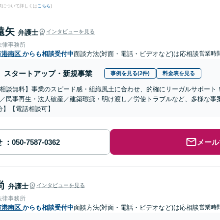
果について詳しくは
こちら
)
遠矢
弁護士
インタビューを見る
法律事務所
市港南区
からも相談受付中
面談方法(対面・電話・ビデオなど)は応相談
営業時間
スタートアップ・新規事業
事例を見る(2件)
料金表を見る
相談無料】事業のスピード感・組織風土に合わせ、的確にリーガルサポート
／民事再生・法人破産／建築瑕疵・明け渡し／労使トラブルなど、多様な事
分】【電話相談可】
せ
メール
尚
弁護士
インタビューを見る
法律事務所
市港南区
からも相談受付中
面談方法(対面・電話・ビデオなど)は応相談
営業時間