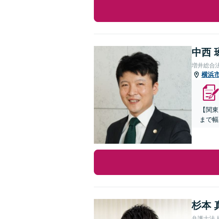
中西 
増井総合
横浜
【関東
まで幅
杉本 
弁護士法