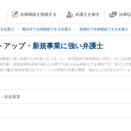
法律相談を投稿する
弁護士を探す
法律Q
る弁護士
横浜市で法律相談できる弁護士
港南区で法律相談できる弁護士
トアップ・新規事業に強い弁護士
規事業に強い弁護士が3名見つかりました。休日面談や夜間面談に対応している弁
契約書・就業規則作成等の細かな分野での絞り込み検索もでき便利です。特に上大岡
務所の藤井 建徳弁護士のプロフィール情報や弁護士費用、強みなどが注目されてい
弁護士に相談したい』『スタートアップ・新規事業のトラブル解決の実績豊富な近
港南区内の弁護士に相談予約したい』などでお困りの相談者さんにおすすめです。
・新規事業