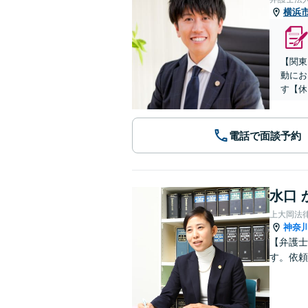
横浜
【関東
動にお
す【休
電話で面談予約
水口 
上大岡法
神奈
【弁護士
す。依頼