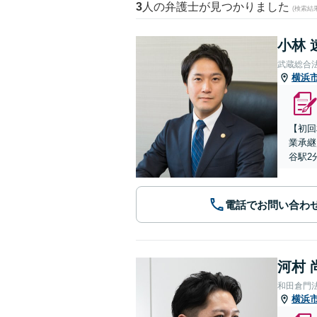
3
人の弁護士が見つかりました
(検索結
小林 
武蔵総合
横浜
【初回
業承継
谷駅2
電話でお問い合わ
河村 
和田倉門
横浜