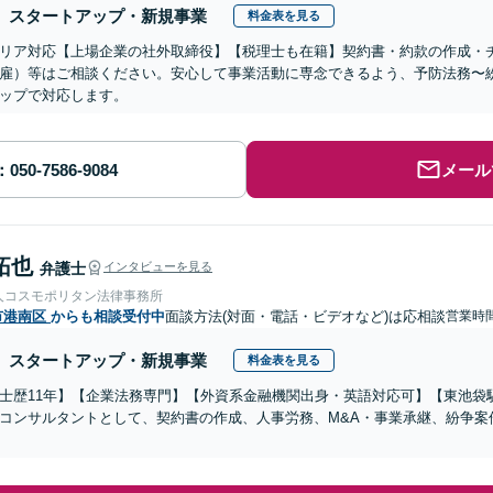
スタートアップ・新規事業
料金表を見る
リア対応【上場企業の社外取締役】【税理士も在籍】契約書・約款の作成・
雇）等はご相談ください。安心して事業活動に専念できるよう、予防法務〜
ップで対応します。
メール
拓也
弁護士
インタビューを見る
人コスモポリタン法律事務所
市港南区
からも相談受付中
面談方法(対面・電話・ビデオなど)は応相談
営業時間
スタートアップ・新規事業
料金表を見る
士歴11年】【企業法務専門】【外資系金融機関出身・英語対応可】【東池袋
コンサルタントとして、契約書の作成、人事労務、M&A・事業承継、紛争案