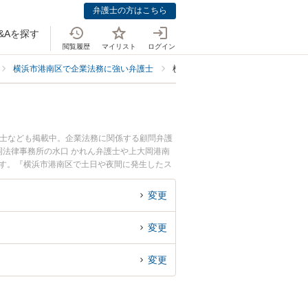
弁護士の方はこちら
&Aを探す
閲覧履歴
マイリスト
ログイン
横浜市港南区で企業法務に強い弁護士
横浜市港南区でスタートアップ・新
護士なども掲載中。企業法務に関係する顧問弁護
法律事務所の水口 かれん弁護士や上大岡港南
ます。『横浜市港南区で土日や夜間に発生したス
くの弁護士を検索したい』『初回相談無料でスタ
変更
変更
変更