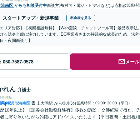
市港南区
からも相談受付中
面談方法(対面・電話・ビデオなど)は応相談
営業時間
スタートアップ・新規事業
料金表を見る
エリア対応】【初回相談無料】【Web面談・チャットツール可】景品表示法
ける法令全般に注力しています。EC事業者さまの持続的な成長のため、法
日・夜間面談可】
メール
かれん
弁護士
律事務所
川県
横浜市港南区
上大岡駅
から徒歩3分
営業時間：09:00~20:00（平日）
|
歴10年以上】【証券会社勤務経験有】多数の訴訟・交渉経験で得た、
者に寄り添いながら的確にアドバイスいたします【平日夜間・土日祝相