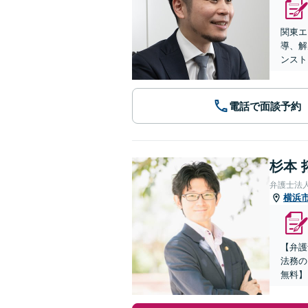
関東エ
導、解
ンスト
電話で面談予約
杉本 
弁護士法
横浜
【弁護
法務の
無料】