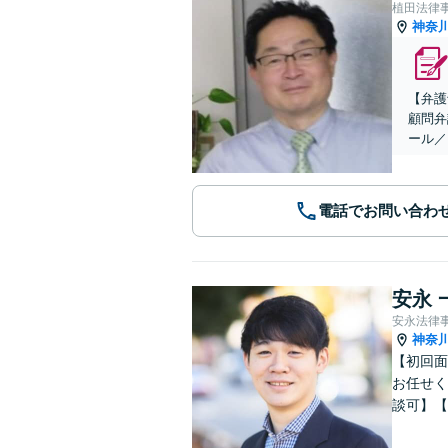
植田法律
神奈
【弁護
顧問弁
ール／
電話でお問い合わ
安永 
安永法律
神奈
【初回面
お任せく
談可】【