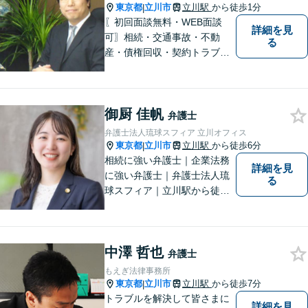
かかるのか。
東京都
立川市
立川駅
から徒歩1分
|
〖初回面談無料・WEB面談
詳細を見
可〗相続・交通事故・不動
る
産・債権回収・契約トラブル
に対応。事業と暮らしを守る
ため、早い段階から丁寧にサ
ポートします〖立川駅近く〗
御厨 佳帆
弁護士
弁護士法人琉球スフィア 立川オフィス
東京都
立川市
立川駅
から徒歩6分
|
相続に強い弁護士｜企業法務
詳細を見
に強い弁護士｜弁護士法人琉
る
球スフィア｜立川駅から徒歩6
分｜抱えていらっしゃる不安
を解決する糸口をみつけ、ご
安心いただけるような提案を
中澤 哲也
させていただきます！
弁護士
もえぎ法律事務所
東京都
立川市
立川駅
から徒歩7分
|
トラブルを解決して皆さまに
詳細を見