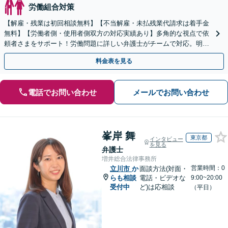
労働組合対策
【解雇・残業は初回相談無料】【不当解雇・未払残業代請求は着手金
無料】【労働者側・使用者側双方の対応実績あり】多角的な視点で依
頼者さまをサポート！労働問題に詳しい弁護士がチームで対応。明快
な料金設定／初回相談の際にご説明【休日・夜間相談可】
料金表を見る
電話でお問い合わせ
メールでお問い合わせ
峯岸 舞
東京都
インタビュー
を見る
弁護士
増井総合法律事務所
営業時間：0
立川市
か
面談方法(対面・
らも相談
電話・ビデオな
9:00~20:00
受付中
ど)は応相談
（平日）