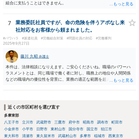
組合に支払うことはできません。
7
業務委託社員ですが、命の危険を伴うアポなし来
社対応をお客様から頼まれました。
#パワハラ
#派遣社員
#労働組合対策
#問題社員の対応
#労働審判
2025年9月27日
藤川 久昭
弁護士
本件は、法律相談になりえます。ご安心くださいね。職場のパワーハ
ラスメントとは、同じ職場で働く者に対し、職務上の地位や人間関係
などの職場内の優位性を背景に、業務の適正な範囲を超えて、精神
的・身体的苦痛を与える又は職場環境を悪化させる行為をいいます。
本件の言動が、これらに該当するかどうか、証拠に基づいて、子細な
分析と慎重な対応が必要です。客観的証拠が不可欠です。法的責任を
きちんと追及されたい場合には、労働法にかなり詳しく、上記に関係
近くの市区町村を選び直す
した法理等にも通じた弁護士等に相談し、法的に正確に分析してもら
多摩東部
い、今後の対応を検討するべきです。
八王子市
立川市
武蔵野市
三鷹市
府中市
昭島市
調布市
町田市
小金井市
小平市
日野市
東村山市
国分寺市
国立市
狛江市
東大和市
清瀬市
東久留米市
武蔵村山市
多摩市
稲城市
西東京市