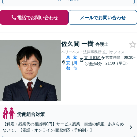
電話でお問い合わせ
メールでお問い合わせ
佐久間 一樹
弁護士
ベリーベスト法律事務所 立川オフィス
東
立
立川北駅
か
営業時間：09:30~
京
川
|
21:00（平日）
ら徒歩4分
都
市
労働組合対策
【解雇・残業代の相談料0円】サービス残業、突然の解雇、あきらめ
ないで。【電話・オンライン相談対応（予約制）】