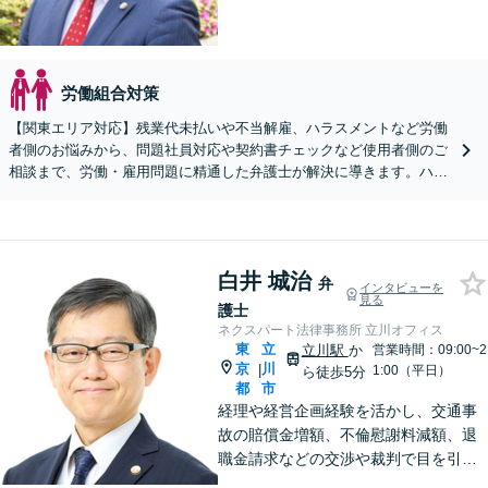
労働組合対策
【関東エリア対応】残業代未払いや不当解雇、ハラスメントなど労働
者側のお悩みから、問題社員対応や契約書チェックなど使用者側のご
相談まで、労働・雇用問題に精通した弁護士が解決に導きます。ハラ
スメント対応や従業員向けセミナーも対応可能。
白井 城治
弁
インタビューを
見る
護士
ネクスパート法律事務所 立川オフィス
東
立
立川駅
か
営業時間：09:00~2
京
川
|
1:00（平日）
ら徒歩5分
都
市
経理や経営企画経験を活かし、交通事
故の賠償金増額、不倫慰謝料減額、退
職金請求などの交渉や裁判で目を引く
結果を手にした豊富な実績がありま