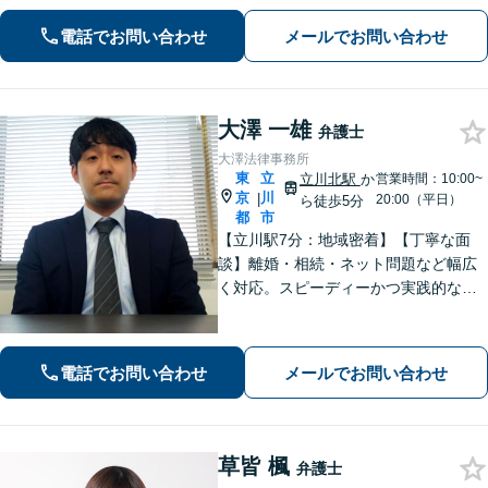
す。難しい案件でもわずかな可能性を
電話でお問い合わせ
メールでお問い合わせ
見つけて、ご依頼者様を笑顔に導ける
よう全力を尽くします。【初回相談無
料】
大澤 一雄
弁護士
大澤法律事務所
東
立
立川北駅
か
営業時間：10:00~
京
川
|
20:00（平日）
ら徒歩5分
都
市
【立川駅7分：地域密着】【丁寧な面
談】離婚・相続・ネット問題など幅広
く対応。スピーディーかつ実践的なア
ドバイスで、ご相談者さまの不安を解
消します。解決への具体的な道筋を一
緒に考えます。安心してご相談くださ
電話でお問い合わせ
メールでお問い合わせ
い。【電話・オンライン相談対応】
草皆 楓
弁護士