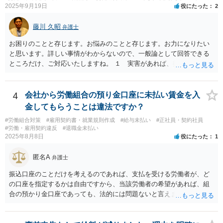
れば，相談だけではなく，できれば受任まで考えている場合も多いと
2025年9月19日
役にたった
2
思います。 そうすると，労働組合としての相談だけではなく，基本的
に全ての分野を対象にして考える必要もあるかもしれません。 そうで
藤川 久昭
弁護士
ないと，相談内容によって，対応が変わってしまうこともあると思い
ます。 組合員の相談についても，基本的に受任まで考えてもらえるこ
お困りのことと存じます。お悩みのことと存じます。お力になりたい
とができるのかも検討要素の一つかもしれません。
と思います。詳しい事情がわからないので、一般論として回答できる
ところだけ、ご対応いたしますね。 １ 実害があれば、損害賠償請求
できる可能性はあります。ただ、請求額通りが法的に認められるとは
限らないです。損害賠償請求は可能ですが、損害との因果関係の立証
が容易ではないと思われます。客観的証拠が不可欠です。 ２ 休職期
4
会社から労働組合の預り金口座に未払い賃金を入
間満了による退職・解雇について無効だと争える可能性が高いです。
金してもらうことは違法ですか？
法的責任をきちんと追及されたい場合には、労務管理と労働法にかな
#労働組合対策
#雇用契約書・就業規則作成
#給与未払い
#正社員・契約社員
り詳しく、上記に関係した法理等にも通じた弁護士等に相談し、法的
#労働・雇用契約違反
#退職金未払い
に正確に分析してもらい、今後の対応を検討するべきです。良い解決
2025年8月8日
役にたった
1
になりますよう祈念しております。
匿名A
弁護士
振込口座のことだけを考えるのであれば、支払を受ける労働者が、ど
の口座を指定するかは自由ですから、当該労働者の希望があれば、組
合の預かり金口座であっても、法的には問題ないと言えます。 ただ
し、そこから、何らかの天引きをして労働者に支払うということにな
ると、場合によっては非弁の問題が生じる可能性が考えられます。