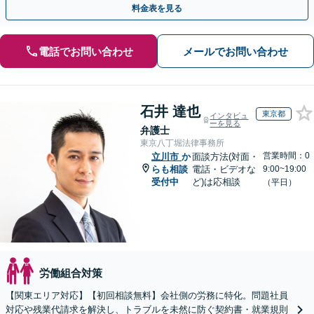
料金表を見る
電話でお問い合わせ
メールでお問い合わせ
石井 達也
東京都
インタビュ
ーを見る
弁護士
東京八丁堀法律事務所
営業時間：0
立川市
か
面談方法(対面・
らも相談
電話・ビデオな
9:00~19:00
受付中
ど)は応相談
（平日）
労働組合対策
【関東エリア対応】【初回相談無料】会社側の労務に特化。問題社員
対応や残業代請求を解決し、トラブルを未然に防ぐ契約書・就業規則