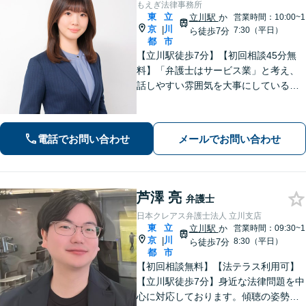
もえぎ法律事務所
東
立
立川駅
か
営業時間：10:00~1
京
川
|
7:30（平日）
ら徒歩7分
都
市
【立川駅徒歩7分】【初回相談45分無
料】「弁護士はサービス業」と考え、
話しやすい雰囲気を大事にしている事
務所です。ご相談者様のお悩みをじっ
くり伺い、その気持ちに寄り添うこと
を心がけています【離婚・男女問題／
電話でお問い合わせ
メールでお問い合わせ
相続・遺言／交通事故】
芦澤 亮
弁護士
日本クレアス弁護士法人 立川支店
東
立
立川駅
か
営業時間：09:30~1
京
川
|
8:30（平日）
ら徒歩7分
都
市
【初回相談無料】【法テラス利用可】
【立川駅徒歩7分】身近な法律問題を中
心に対応しております。傾聴の姿勢と