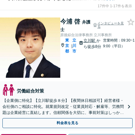
17件中 1-17件を表示
今浦 啓
弁護
インタビューを見
る
士
原後綜合法律事務所 立川事務所
東
立
立川駅
か
営業時間：09:30~1
京
川
|
9:00（平日）
ら徒歩8分
都
市
労働組合対策
【企業側に特化】【立川駅徒歩８分】【夜間休日相談可】経営者様・
会社側のご相談に特化。就業規則改定・従業員対応・解雇等、労務問
題は企業経営に直結します。信頼関係を大切に、事前対策はしっかり
と、起きたトラブルは最小限に抑えるよう尽力します。
料金表を見る