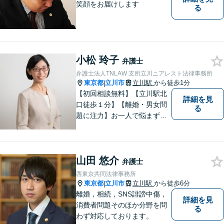
笑顔をお届けします
る
小松 玲子
弁護士
弁護士法人TNLAW 支所立川ニアレスト法律事務所
東京都
立川市
立川駅
から徒歩1分
|
【初回相談無料】【立川駅北
詳細を見
口徒歩１分】【離婚・男女問
る
題に注力】お一人で悩まず、
お気軽にご相談ください。
山田 悠介
弁護士
西東京共同法律事務所
東京都
立川市
立川駅
から徒歩6分
|
離婚，相続，SNS誹謗中傷，
詳細を見
消費者問題そのほか分野を問
る
わず対応しております。