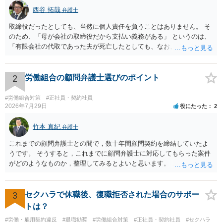
西谷 拓哉
弁護士
取締役だったとしても、当然に個人責任を負うことはありません。 そ
のため、「母が会社の取締役だから支払い義務がある」 というのは、
「有限会社の代取であった夫が死亡したとしても、なお、母は有限会
社の取締役として存在しているのだから、会社の債務の支払処理を代
わりにする必要がある」という趣旨なのではないかと思われます。 相
続放棄したとしても、取締役である母には残された有限会社の後始末
2
労働組合の顧問弁護士選びのポイント
をどうするのかという問題が残ります。 一度、司法書士や弁護士等の
専門家に相談されることをオススメ致します。
#労働組合対策
#正社員・契約社員
2026年7月29日
役にたった
2
竹本 真紀
弁護士
これまでの顧問弁護士との間で，数十年間顧問契約を締結していたよ
うです。 そうすると，これまでに顧問弁護士に対応してもらった案件
がどのようなものか，整理してみるとよいと思います。 これにより，
どのような案件で依頼することが多いのかわかると思います。 複数の
事務所を比較した上で，弁護士と面談をする際，そのような案件に対
応してもらえるのかが重要だと思います。 ただ，組合員の相談内容に
3
セクハラで休職後、復職拒否された場合のサポー
ついて，分野を絞っているのか，それともどのような分野でもよいと
トは？
いうことで法律相談を依頼しているかの観点も重要です。 組合員とす
#労働・雇用契約違反
#退職勧奨
#労働組合対策
#正社員・契約社員
#セクハラ