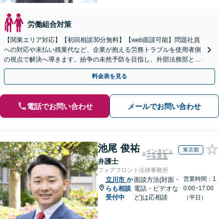
労働組合対策
【関東エリア対応】【初回相談30分無料】【web面談可能】問題社員
への対応や未払い残業代など、企業が抱える労務トラブルを使用者側
の視点で解決へ導きます。紛争の未然予防を目指し、外部法務部とし
て顧問契約を通じた充実のサポートを提供しております
料金表を見る
電話でお問い合わせ
メールでお問い合わせ
池尾 俊祐
東京都
インタビュ
ーを見る
弁護士
フォアフロント法律事務所
営業時間：1
立川市
か
面談方法(対面・
らも相談
電話・ビデオな
0:00~17:00
受付中
ど)は応相談
（平日）