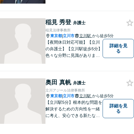
稲見 秀登
弁護士
稲見法律事務所
東京都
立川市
立川駅
から徒歩5分
|
【夜間休日対応可能】【立川
詳細を見
の弁護士】【立川駅徒歩5分】
る
色々な分野に見識がありま
す。少しでもお悩みを抱えて
いる方は是非一度ご相談くだ
さい。
奥田 真帆
弁護士
立川アジール法律事務所
東京都
立川市
立川駅
から徒歩5分
|
【立川駅5分】根本的な問題を
詳細を見
解決するための方向性を一緒
る
に考え、安心できる新たなス
タートを切っていただけるよ
うお手伝いしたいと思ってい