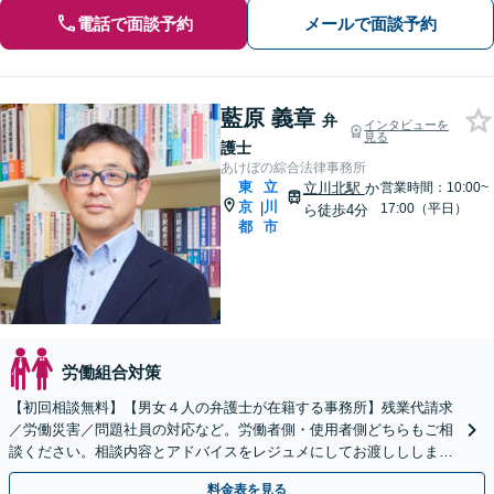
電話で面談予約
メールで面談予約
藍原 義章
弁
インタビューを
見る
護士
あけぼの綜合法律事務所
東
立
立川北駅
か
営業時間：10:00~
京
川
|
17:00（平日）
ら徒歩4分
都
市
労働組合対策
【初回相談無料】【男女４人の弁護士が在籍する事務所】残業代請求
／労働災害／問題社員の対応など。労働者側・使用者側どちらもご相
談ください。相談内容とアドバイスをレジュメにしてお渡ししします
【立川駅６分】【弁護士歴15年以上】
料金表を見る