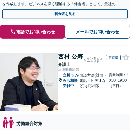
を作成します。ビジネスを深く理解する「伴走者」として、貴社の利
益と今後の事業成長を守り抜きます。
料金表を見る
電話でお問い合わせ
メールでお問い合わせ
西村 公寿
東京都
インタビュ
ーを見る
弁護士
法律事務所錦
営業時間：1
立川市
か
面談方法(対面・
らも相談
電話・ビデオな
0:00~19:00
受付中
ど)は応相談
（平日）
労働組合対策