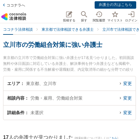
弁護士の方はこちら
ココナラへ
投稿する
探す
閲覧履歴
マイリスト
ログイン
ココナラ法律相談
東京都で法律相談できる弁護士
立川市で法律相談で
立川市の労働組合対策に強い弁護士
東京都の立川市で労働組合対策に強い弁護士が17名見つかりました。初回面談
無料や休日面談に対応している弁護士、解決事例を持つ弁護士なども掲載中。
労働・雇用に関係する不当解雇や退職勧奨、内定取消等の細かな分野での絞り
込み検索もでき便利です。特に原後綜合法律事務所 立川事務所の今浦 啓弁護士
やあけぼの綜合法律事務所の藍原 義章弁護士、ベリーベスト法律事務所 立川オ
エリア
東京都、立川市
変更
フィスの佐久間 一樹弁護士のプロフィール情報や弁護士費用、強みなどが注目
されています。『立川市で土日や夜間に発生した労働組合対策のトラブルを今
相談内容
労働・雇用、労働組合対策
変更
すぐに弁護士に相談したい』『労働組合対策のトラブル解決の実績豊富な近く
の弁護士を検索したい』『初回相談無料で労働組合対策を法律相談できる立川
市内の弁護士に相談予約したい』などでお困りの相談者さんにおすすめです。
詳細条件
未選択
変更
17
人の弁護士が見つかりました
(検索結果について詳しくは
こちら
)