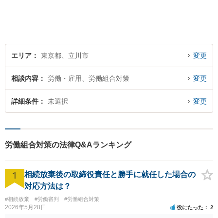
ます。私が持つ知識と経験を
最大限に活かし、ご相談者様
の幸せな生活への道をサポー
トしていきます。
エリア
東京都、立川市
変更
相談内容
労働・雇用、労働組合対策
変更
詳細条件
未選択
変更
労働組合対策の法律Q&Aランキング
1
相続放棄後の取締役責任と勝手に就任した場合の
対応方法は？
#相続放棄
#労働審判
#労働組合対策
2026年5月28日
役にたった
2