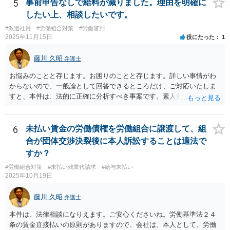
5
事前申告なしで給料が減りました。理由を明確に
したい上、相談したいです。
#派遣社員
#労働組合対策
#労働審判
2025年11月15日
役にたった
1
藤川 久昭
弁護士
お悩みのことと存じます。お困りのことと存じます。詳しい事情がわ
からないので、一般論として回答できるところだけ、ご対応いたしま
すと、本件は、法的に正確に分析すべき事案です。素人判断は大いに
危険です。本相談は、ネットでのやりとりだけでは、正確な回答が難
しい案件です。労働組合への相談も有効です。就業規則の変更では変
更できない労働条件の場合（労働契約法１０条但書）は、労働者の同
6
未払い賃金の労働債権を労働組合に譲渡して、組
意が必要です。この場合、真の同意がいるとされる場合も十分にあり
合が団体交渉決裂後に本人訴訟することは適法で
ます。就業規則の不利益変更問題であれば労働契約法１０条本文に基
すか？
づいて判断されます。周知性と合理性の要件の有無が問題となりま
#労働組合対策
#未払い残業代請求
#給与未払い
す。合理性は必要性、不利益性、相当性、その他の要素から判断され
2025年10月19日
ます。良い解決になりますよう祈念しております。法的責任をきちん
と追及されたい場合には、労働法にかなり詳しく、上記に関係した法
藤川 久昭
弁護士
理等にも通じた弁護士等に相談し、法的に正確に分析してもらい、今
後の対応を検討するべきです。
本件は、法律相談になりえます。ご安心くださいね。労働基準法２４
条の賃金直接払いの原則がありますので、会社は、本人として、労働