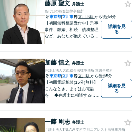
藤原 聖文
弁護士
あけぼの綜合法律事務所
東京都
立川市
立川北駅
から徒歩4分
|
【初回無料相談受付中】刑事
詳細を見
事件、離婚、相続、債務整理
る
など、あなたが抱えている問
題の解決をサポートします。
加藤 慎之
弁護士
弁護士法人大西総合法律事務所 立川事務所
東京都
立川市
立川駅
から徒歩5分
|
【初回電話相談(15分)無料】
詳細を見
こんなとき、まずはお電話
る
を！ ◆弁護士に相談するほど
のことか分からない（→まず
はご相談ください。ご自身で
対応できそうであれば、解決
一藤 剛志
法を指南します。） ◆弁護士
弁護士
に依頼したら、費用はいくら
弁護士法人TNLAW 支所立川ニアレスト法律事務所