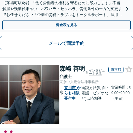
【茅場町駅4分】「働く労働者の権利を守るために尽力します」不当
解雇や残業代未払い、パワハラ・セクハラ、労働条件の一方的変更ま
でお任せください「企業の労務トラブルをトータルサポート」雇用契
約書や就業規則のリーガルチェックなど
料金表を見る
メールで面談予約
森崎 善明
東京都
インタビュ
ーを見る
弁護士
東京中央総合法律事務所
営業時間：0
立川市
か
面談方法(対面・
らも相談
電話・ビデオな
9:00~20:00
受付中
ど)は応相談
（平日）