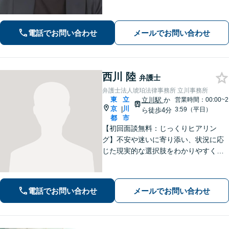
話しやすい雰囲気作りを大切にしてお
りますので、何かお困りごとがござい
ましたらお気軽にご相談ください。
電話でお問い合わせ
メールでお問い合わせ
【電話相談可】【休日・夜間面談可】
西川 陸
弁護士
弁護士法人琥珀法律事務所 立川事務所
東
立
立川駅
か
営業時間：00:00~2
京
川
|
3:59（平日）
ら徒歩4分
都
市
【初回面談無料：じっくりヒアリン
グ】不安や迷いに寄り添い、状況に応
じた現実的な選択肢をわかりやすくご
提案します。納得して前に進めるよ
う、誠実にサポートいたします【全国
対応】【電話・オンライン面談可】
電話でお問い合わせ
メールでお問い合わせ