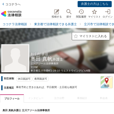
弁護士の方はこちら
ココナラへ
投稿する
探す
閲覧履歴
マイリスト
ログイン
ココナラ法律相談
東京都で法律相談できる弁護士
立川市で法律相談で
マイリストに入れる
おくだ まほ
奥田 真帆
弁護士
立川アジール法律事務所
立川駅
東京都
立川市曙町1-28-10 ウエストウイングビル6階
対応体制
休日面談可
夜間面談可
事前予約と空きがあれば、平日夜間・土日祝も相談可
注意補足
インタビュー
注力分野
事例紹介
料金表
プロフィール
奥田 真帆弁護士 立川アジール法律事務所